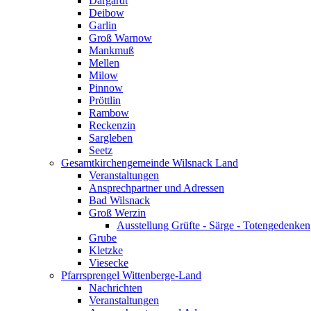
Dargardt
Deibow
Garlin
Groß Warnow
Mankmuß
Mellen
Milow
Pinnow
Pröttlin
Rambow
Reckenzin
Sargleben
Seetz
Gesamtkirchengemeinde Wilsnack Land
Veranstaltungen
Ansprechpartner und Adressen
Bad Wilsnack
Groß Werzin
Ausstellung Grüfte - Särge - Totengedenken
Grube
Kletzke
Viesecke
Pfarrsprengel Wittenberge-Land
Nachrichten
Veranstaltungen