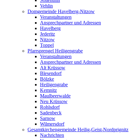
Söllenthin
Vehlin
Domgemeinde Havelberg-Nitzow
Veranstaltungen
Ansprechpartner und Adressen
Havelberg
Jederitz
Nitzow
Toppel
Pfarrsprengel Heiligengrabe
Veranstaltungen
Ansprechpartner und Adressen
Alt Krüssow
Blesendorf
Bölzke
Heiligengrabe
Kemnitz
Maulbeerwalde
Neu Krüssow
Rohlsdorf
Sadenbeck
Sarnow
Wilmersdorf
Gesamtkirchengemeinde Heilig-Geist-Nordprignitz
Nachrichten