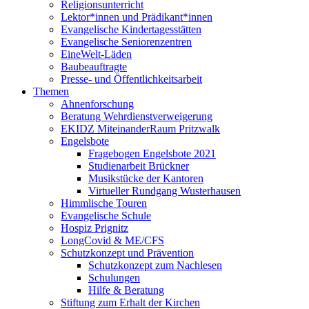
Religionsunterricht
Lektor*innen und Prädikant*innen
Evangelische Kindertagesstätten
Evangelische Seniorenzentren
EineWelt-Läden
Baubeauftragte
Presse- und Öffentlichkeitsarbeit
Themen
Ahnenforschung
Beratung Wehrdienstverweigerung
EKIDZ MiteinanderRaum Pritzwalk
Engelsbote
Fragebogen Engelsbote 2021
Studienarbeit Brückner
Musikstücke der Kantoren
Virtueller Rundgang Wusterhausen
Himmlische Touren
Evangelische Schule
Hospiz Prignitz
LongCovid & ME/CFS
Schutzkonzept und Prävention
Schutzkonzept zum Nachlesen
Schulungen
Hilfe & Beratung
Stiftung zum Erhalt der Kirchen