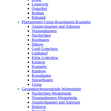
Lennewitz
Quitzöbel
Roddan
Rühstädt
Pfarrsprengel Uenze-Rosenhagen-Krampfer
Ansprechpartner und Adressen
Veranstaltungen
Nachrichten
Burghagen
Düpow
Groß Gottschow
Guhlsdorf
Klein Gottschow
Kleinow
Krampfer
Rambow
Rosenhagen
Spiegelhagen
Uenze
Gesamtkirchengemeinde Westprignitz
Nachrichten Westprignitz
Veranstaltungen Westprignitz
Ansprechpartner und Adressen
Boberow