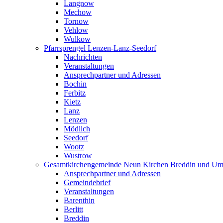
Langnow
Mechow
Tornow
Vehlow
Wulkow
Pfarrsprengel Lenzen-Lanz-Seedorf
Nachrichten
Veranstaltungen
Ansprechpartner und Adressen
Bochin
Ferbitz
Kietz
Lanz
Lenzen
Mödlich
Seedorf
Wootz
Wustrow
Gesamtkirchengemeinde Neun Kirchen Breddin und Um
Ansprechpartner und Adressen
Gemeindebrief
Veranstaltungen
Barenthin
Berlitt
Breddin