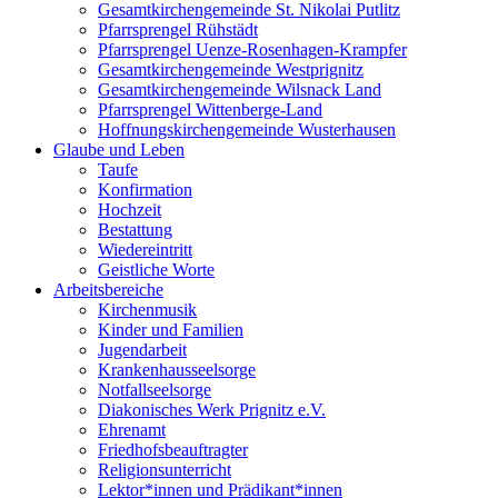
Gesamtkirchengemeinde St. Nikolai Putlitz
Pfarrsprengel Rühstädt
Pfarrsprengel Uenze-Rosenhagen-Krampfer
Gesamtkirchengemeinde Westprignitz
Gesamtkirchengemeinde Wilsnack Land
Pfarrsprengel Wittenberge-Land
Hoffnungskirchengemeinde Wusterhausen
Glaube und Leben
Taufe
Konfirmation
Hochzeit
Bestattung
Wiedereintritt
Geistliche Worte
Arbeitsbereiche
Kirchenmusik
Kinder und Familien
Jugendarbeit
Krankenhausseelsorge
Notfallseelsorge
Diakonisches Werk Prignitz e.V.
Ehrenamt
Friedhofsbeauftragter
Religionsunterricht
Lektor*innen und Prädikant*innen