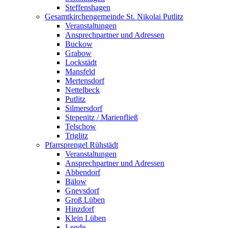
Steffenshagen
Gesamtkirchengemeinde St. Nikolai Putlitz
Veranstaltungen
Ansprechpartner und Adressen
Buckow
Grabow
Lockstädt
Mansfeld
Mertensdorf
Nettelbeck
Putlitz
Silmersdorf
Stepenitz / Marienfließ
Telschow
Triglitz
Pfarrsprengel Rühstädt
Veranstaltungen
Ansprechpartner und Adressen
Abbendorf
Bälow
Gnevsdorf
Groß Lüben
Hinzdorf
Klein Lüben
Legde