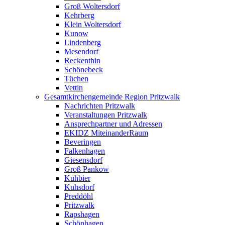
Groß Woltersdorf
Kehrberg
Klein Woltersdorf
Kunow
Lindenberg
Mesendorf
Reckenthin
Schönebeck
Tüchen
Vettin
Gesamtkirchengemeinde Region Pritzwalk
Nachrichten Pritzwalk
Veranstaltungen Pritzwalk
Ansprechpartner und Adressen
EKIDZ MiteinanderRaum
Beveringen
Falkenhagen
Giesensdorf
Groß Pankow
Kuhbier
Kuhsdorf
Preddöhl
Pritzwalk
Rapshagen
Schönhagen