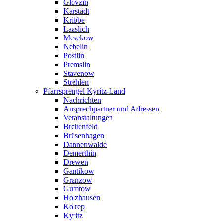
Glövzin
Karstädt
Kribbe
Laaslich
Mesekow
Nebelin
Postlin
Premslin
Stavenow
Strehlen
Pfarrsprengel Kyritz-Land
Nachrichten
Ansprechpartner und Adressen
Veranstaltungen
Breitenfeld
Brüsenhagen
Dannenwalde
Demerthin
Drewen
Gantikow
Granzow
Gumtow
Holzhausen
Kolrep
Kyritz