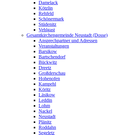
Damelack
Kötzlin
Rehfeld
Schönermark
Stüdenitz
Vehlgast
Gesamtkirchengemeinde Neustadt (Dosse)
Ansprechpartner und Adressen
Veranstaltungen
Barsikow
Bartschendorf
Bückwitz
Dreetz
Großderschau
Hohenofen
Kampehl
Köritz
Läsikow
Leddin
Lohm
Nackel
Neustadt
Plänitz
Roddahn
Segeletz