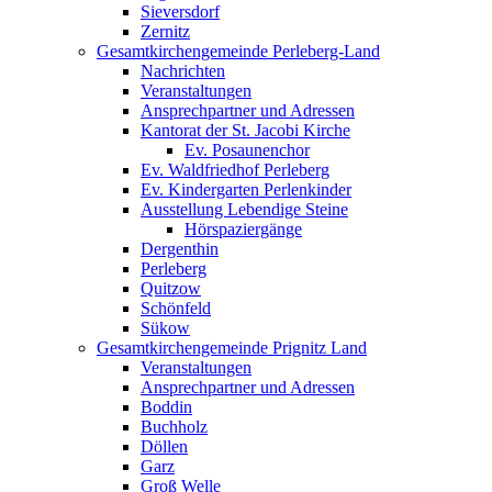
Sieversdorf
Zernitz
Gesamtkirchengemeinde Perleberg-Land
Nachrichten
Veranstaltungen
Ansprechpartner und Adressen
Kantorat der St. Jacobi Kirche
Ev. Posaunenchor
Ev. Waldfriedhof Perleberg
Ev. Kindergarten Perlenkinder
Ausstellung Lebendige Steine
Hörspaziergänge
Dergenthin
Perleberg
Quitzow
Schönfeld
Sükow
Gesamtkirchengemeinde Prignitz Land
Veranstaltungen
Ansprechpartner und Adressen
Boddin
Buchholz
Döllen
Garz
Groß Welle