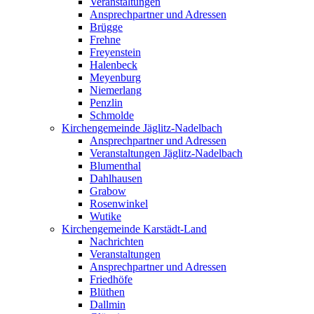
Veranstaltungen
Ansprechpartner und Adressen
Brügge
Frehne
Freyenstein
Halenbeck
Meyenburg
Niemerlang
Penzlin
Schmolde
Kirchengemeinde Jäglitz-Nadelbach
Ansprechpartner und Adressen
Veranstaltungen Jäglitz-Nadelbach
Blumenthal
Dahlhausen
Grabow
Rosenwinkel
Wutike
Kirchengemeinde Karstädt-Land
Nachrichten
Veranstaltungen
Ansprechpartner und Adressen
Friedhöfe
Blüthen
Dallmin