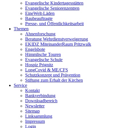
Evangelische Kindertagesstätten
Evangelische Seniorenzentren
EineWelt-Läden
Baubeauftragte
Presse- und Öffentlichkeitsarbeit
Themen
Ahnenforschung
Beratung Wehrdienstverweigerung
EKIDZ MiteinanderRaum Pritzwalk
Engelsbote
Himmlische Touren
Evangelische Schule
Hospiz Prignitz
LongCovid & ME/CFS
Schutzkonzept und Prävention
Stiftung zum Erhalt der Kirchen
Service
Kontakt
Bankverbindung
Downloadbereich
Newsletter
Sitemap
Linksammlung
Impressum
Login