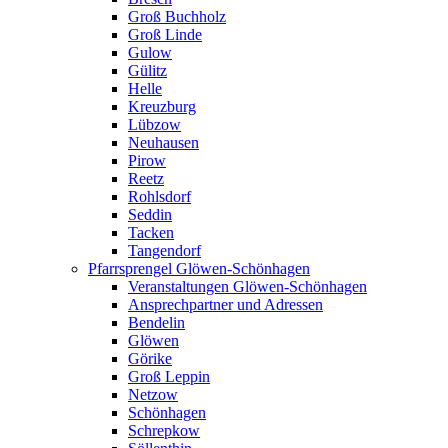
Groß Buchholz
Groß Linde
Gulow
Gülitz
Helle
Kreuzburg
Lübzow
Neuhausen
Pirow
Reetz
Rohlsdorf
Seddin
Tacken
Tangendorf
Pfarrsprengel Glöwen-Schönhagen
Veranstaltungen Glöwen-Schönhagen
Ansprechpartner und Adressen
Bendelin
Glöwen
Görike
Groß Leppin
Netzow
Schönhagen
Schrepkow