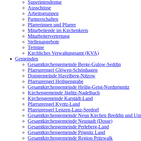
Superintendentur
Ausschüsse
Arbeitsgruppen
Partnerschaften
Pfarrerinnen und Pfarrer
Mitarbeitende im Kirchenkreis
Mitarbeitervertretung
Stellenangebote
Termine
Kirchliches Verwaltungsamt (KVA)
Gemeinden
Gesamtkirchengemeinde Berge-Gulow-Seddin
Pfarrsprengel Glöwen-Schönhagen
Domgemeinde Havelberg-Nitzow
Pfarrsprengel Heiligengrabe
Gesamtkirchengemeinde Heilig-Geist-Nordprignitz
Kirchengemeinde Jäglitz-Nadelbach
Kirchengemeinde Karstädt-Land
Pfarrsprengel Kyritz-Land
Pfarrsprengel Lenzen-Lanz-Seedorf
Gesamtkirchengemeinde Neun Kirchen Breddin und Um
Gesamtkirchengemeinde Neustadt (Dosse)
Gesamtkirchengemeinde Perleberg-Land
Gesamtkirchengemeinde Prignitz Land
Gesamtkirchengemeinde Region Pritzwalk