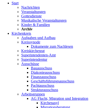
Start
Nachrichten
Veranstaltungen
Gottesdienste
Musikalische Veranstaltungen
Kinder & Familien
Archiv
Kirchenkreis
Aufgaben und Aufbau
Kreissynode
Dokumente zum Nachlesen
Kreiskirchenrat
Superintendenten-Amt
Superintendentur
Ausschüsse
Bauausschuss
Diakonieausschuss
Finanzausschuss
Geschäftsführungsausschuss
Pachtausschuss
Strukturausschuss
Arbeitsgruppen
AG Flucht, Migration und Integration
Kirchenasyl
Migrationsberatung