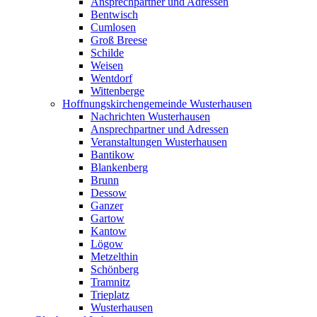
Ansprechpartner und Adressen
Bentwisch
Cumlosen
Groß Breese
Schilde
Weisen
Wentdorf
Wittenberge
Hoffnungskirchengemeinde Wusterhausen
Nachrichten Wusterhausen
Ansprechpartner und Adressen
Veranstaltungen Wusterhausen
Bantikow
Blankenberg
Brunn
Dessow
Ganzer
Gartow
Kantow
Lögow
Metzelthin
Schönberg
Tramnitz
Trieplatz
Wusterhausen