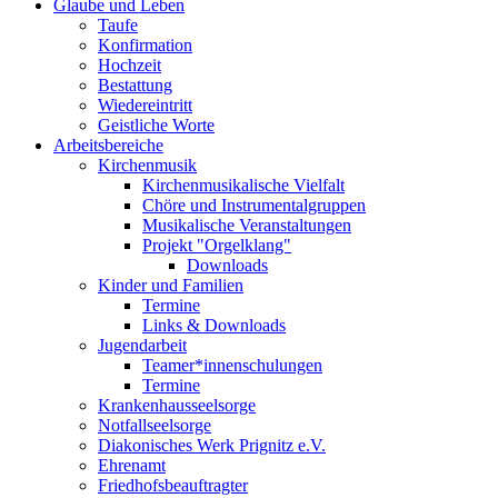
Glaube und Leben
Taufe
Konfirmation
Hochzeit
Bestattung
Wiedereintritt
Geistliche Worte
Arbeitsbereiche
Kirchenmusik
Kirchenmusikalische Vielfalt
Chöre und Instrumentalgruppen
Musikalische Veranstaltungen
Projekt "Orgelklang"
Downloads
Kinder und Familien
Termine
Links & Downloads
Jugendarbeit
Teamer*innenschulungen
Termine
Krankenhausseelsorge
Notfallseelsorge
Diakonisches Werk Prignitz e.V.
Ehrenamt
Friedhofsbeauftragter