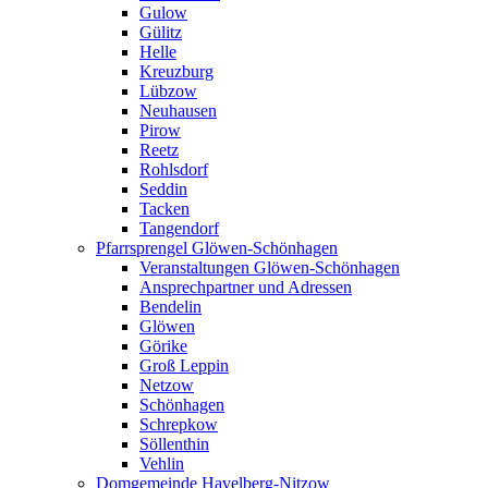
Gulow
Gülitz
Helle
Kreuzburg
Lübzow
Neuhausen
Pirow
Reetz
Rohlsdorf
Seddin
Tacken
Tangendorf
Pfarrsprengel Glöwen-Schönhagen
Veranstaltungen Glöwen-Schönhagen
Ansprechpartner und Adressen
Bendelin
Glöwen
Görike
Groß Leppin
Netzow
Schönhagen
Schrepkow
Söllenthin
Vehlin
Domgemeinde Havelberg-Nitzow