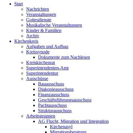
Start
Nachrichten
Veranstaltungen
Gottesdienste
Musikalische Veranstaltungen
Kinder & Familien
Archiv
Kirchenkreis
Aufgaben und Aufbau
Kreissynode
Dokumente zum Nachlesen
Kreiskirchenrat
Superintendenten-Amt
Superintendentur
Ausschüsse
Bauausschuss
Diakonieausschuss
Finanzausschuss
Geschäftsführungsausschuss
Pachtausschuss
Strukturausschuss
Arbeitsgruppen
AG Flucht, Migration und Integration
Kirchenasyl
Migrationsberatung