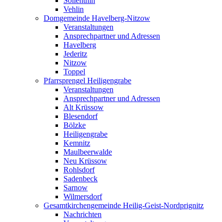
Söllenthin
Vehlin
Domgemeinde Havelberg-Nitzow
Veranstaltungen
Ansprechpartner und Adressen
Havelberg
Jederitz
Nitzow
Toppel
Pfarrsprengel Heiligengrabe
Veranstaltungen
Ansprechpartner und Adressen
Alt Krüssow
Blesendorf
Bölzke
Heiligengrabe
Kemnitz
Maulbeerwalde
Neu Krüssow
Rohlsdorf
Sadenbeck
Sarnow
Wilmersdorf
Gesamtkirchengemeinde Heilig-Geist-Nordprignitz
Nachrichten