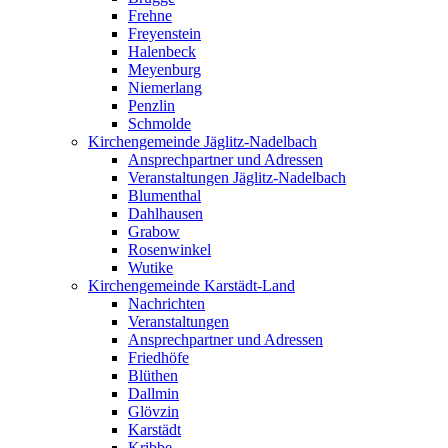
Frehne
Freyenstein
Halenbeck
Meyenburg
Niemerlang
Penzlin
Schmolde
Kirchengemeinde Jäglitz-Nadelbach
Ansprechpartner und Adressen
Veranstaltungen Jäglitz-Nadelbach
Blumenthal
Dahlhausen
Grabow
Rosenwinkel
Wutike
Kirchengemeinde Karstädt-Land
Nachrichten
Veranstaltungen
Ansprechpartner und Adressen
Friedhöfe
Blüthen
Dallmin
Glövzin
Karstädt
Kribbe