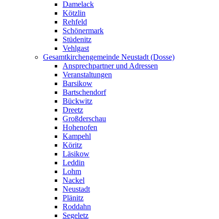
Damelack
Kötzlin
Rehfeld
Schönermark
Stüdenitz
Vehlgast
Gesamtkirchengemeinde Neustadt (Dosse)
Ansprechpartner und Adressen
Veranstaltungen
Barsikow
Bartschendorf
Bückwitz
Dreetz
Großderschau
Hohenofen
Kampehl
Köritz
Läsikow
Leddin
Lohm
Nackel
Neustadt
Plänitz
Roddahn
Segeletz