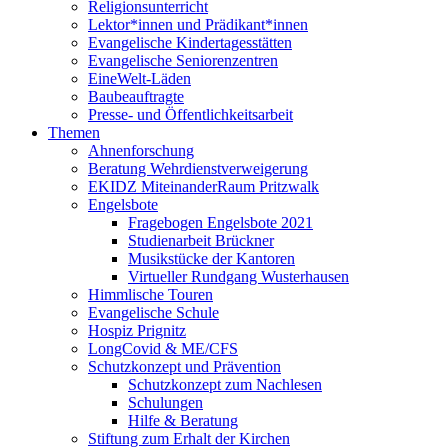
Religionsunterricht
Lektor*innen und Prädikant*innen
Evangelische Kindertagesstätten
Evangelische Seniorenzentren
EineWelt-Läden
Baubeauftragte
Presse- und Öffentlichkeitsarbeit
Themen
Ahnenforschung
Beratung Wehrdienstverweigerung
EKIDZ MiteinanderRaum Pritzwalk
Engelsbote
Fragebogen Engelsbote 2021
Studienarbeit Brückner
Musikstücke der Kantoren
Virtueller Rundgang Wusterhausen
Himmlische Touren
Evangelische Schule
Hospiz Prignitz
LongCovid & ME/CFS
Schutzkonzept und Prävention
Schutzkonzept zum Nachlesen
Schulungen
Hilfe & Beratung
Stiftung zum Erhalt der Kirchen