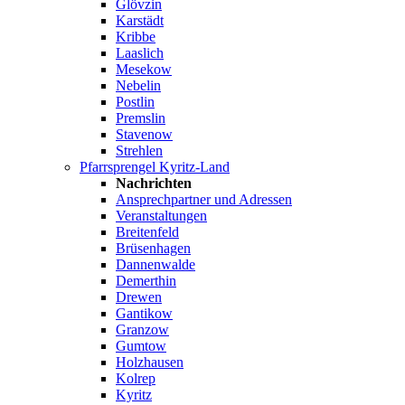
Glövzin
Karstädt
Kribbe
Laaslich
Mesekow
Nebelin
Postlin
Premslin
Stavenow
Strehlen
Pfarrsprengel Kyritz-Land
Nachrichten
Ansprechpartner und Adressen
Veranstaltungen
Breitenfeld
Brüsenhagen
Dannenwalde
Demerthin
Drewen
Gantikow
Granzow
Gumtow
Holzhausen
Kolrep
Kyritz