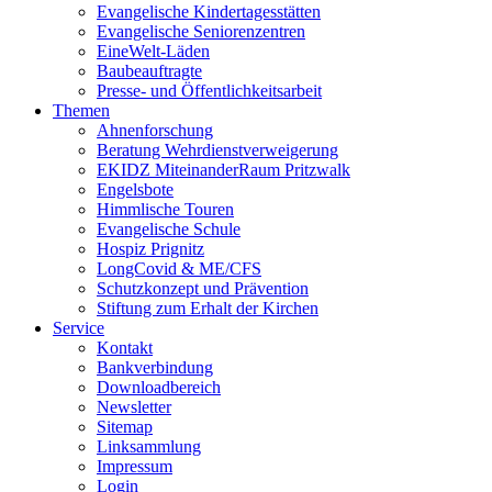
Evangelische Kindertagesstätten
Evangelische Seniorenzentren
EineWelt-Läden
Baubeauftragte
Presse- und Öffentlichkeitsarbeit
Themen
Ahnenforschung
Beratung Wehrdienstverweigerung
EKIDZ MiteinanderRaum Pritzwalk
Engelsbote
Himmlische Touren
Evangelische Schule
Hospiz Prignitz
LongCovid & ME/CFS
Schutzkonzept und Prävention
Stiftung zum Erhalt der Kirchen
Service
Kontakt
Bankverbindung
Downloadbereich
Newsletter
Sitemap
Linksammlung
Impressum
Login