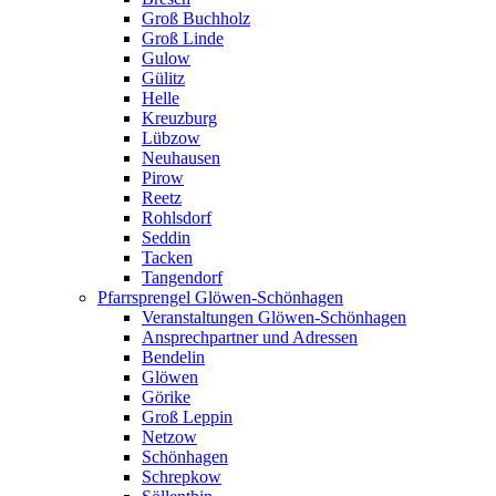
Groß Buchholz
Groß Linde
Gulow
Gülitz
Helle
Kreuzburg
Lübzow
Neuhausen
Pirow
Reetz
Rohlsdorf
Seddin
Tacken
Tangendorf
Pfarrsprengel Glöwen-Schönhagen
Veranstaltungen Glöwen-Schönhagen
Ansprechpartner und Adressen
Bendelin
Glöwen
Görike
Groß Leppin
Netzow
Schönhagen
Schrepkow