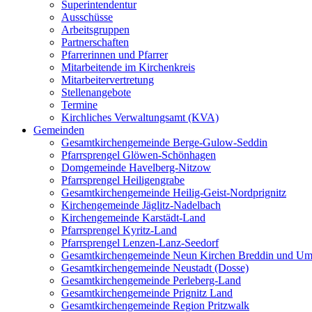
Superintendentur
Ausschüsse
Arbeitsgruppen
Partnerschaften
Pfarrerinnen und Pfarrer
Mitarbeitende im Kirchenkreis
Mitarbeitervertretung
Stellenangebote
Termine
Kirchliches Verwaltungsamt (KVA)
Gemeinden
Gesamtkirchengemeinde Berge-Gulow-Seddin
Pfarrsprengel Glöwen-Schönhagen
Domgemeinde Havelberg-Nitzow
Pfarrsprengel Heiligengrabe
Gesamtkirchengemeinde Heilig-Geist-Nordprignitz
Kirchengemeinde Jäglitz-Nadelbach
Kirchengemeinde Karstädt-Land
Pfarrsprengel Kyritz-Land
Pfarrsprengel Lenzen-Lanz-Seedorf
Gesamtkirchengemeinde Neun Kirchen Breddin und Um
Gesamtkirchengemeinde Neustadt (Dosse)
Gesamtkirchengemeinde Perleberg-Land
Gesamtkirchengemeinde Prignitz Land
Gesamtkirchengemeinde Region Pritzwalk