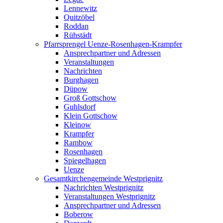
Lennewitz
Quitzöbel
Roddan
Rühstädt
Pfarrsprengel Uenze-Rosenhagen-Krampfer
Ansprechpartner und Adressen
Veranstaltungen
Nachrichten
Burghagen
Düpow
Groß Gottschow
Guhlsdorf
Klein Gottschow
Kleinow
Krampfer
Rambow
Rosenhagen
Spiegelhagen
Uenze
Gesamtkirchengemeinde Westprignitz
Nachrichten Westprignitz
Veranstaltungen Westprignitz
Ansprechpartner und Adressen
Boberow