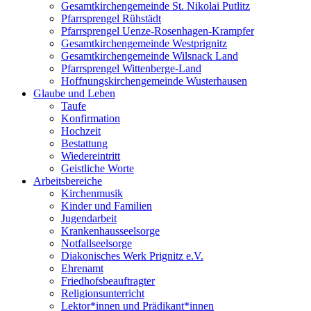
Gesamtkirchengemeinde St. Nikolai Putlitz
Pfarrsprengel Rühstädt
Pfarrsprengel Uenze-Rosenhagen-Krampfer
Gesamtkirchengemeinde Westprignitz
Gesamtkirchengemeinde Wilsnack Land
Pfarrsprengel Wittenberge-Land
Hoffnungskirchengemeinde Wusterhausen
Glaube und Leben
Taufe
Konfirmation
Hochzeit
Bestattung
Wiedereintritt
Geistliche Worte
Arbeitsbereiche
Kirchenmusik
Kinder und Familien
Jugendarbeit
Krankenhausseelsorge
Notfallseelsorge
Diakonisches Werk Prignitz e.V.
Ehrenamt
Friedhofsbeauftragter
Religionsunterricht
Lektor*innen und Prädikant*innen