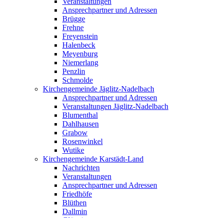
Veranstaltungen
Ansprechpartner und Adressen
Brügge
Frehne
Freyenstein
Halenbeck
Meyenburg
Niemerlang
Penzlin
Schmolde
Kirchengemeinde Jäglitz-Nadelbach
Ansprechpartner und Adressen
Veranstaltungen Jäglitz-Nadelbach
Blumenthal
Dahlhausen
Grabow
Rosenwinkel
Wutike
Kirchengemeinde Karstädt-Land
Nachrichten
Veranstaltungen
Ansprechpartner und Adressen
Friedhöfe
Blüthen
Dallmin