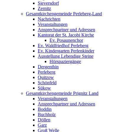
Sieversdorf
Zernitz
Gesamtkirchengemeinde Perleberg-Land
Nachrichten
Veranstaltungen
Ansprechpartner und Adressen
Kantorat der St. Jacobi Kirche
Ev. Posaunenchor
Ev. Waldfriedhof Perleberg
Ev. Kindergarten Perlenkinder
Ausstellung Lebendige Steine
Hörspaziergänge
Dergenthin
Perleberg
Quitzow
Schönfeld
Sükow
Gesamtkirchengemeinde Prignitz Land
Veranstaltungen
Ansprechpartner und Adressen
Boddin
Buchholz
Döllen
Garz
Groß Welle