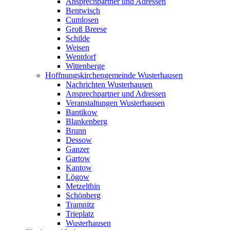
Ansprechpartner und Adressen
Bentwisch
Cumlosen
Groß Breese
Schilde
Weisen
Wentdorf
Wittenberge
Hoffnungskirchengemeinde Wusterhausen
Nachrichten Wusterhausen
Ansprechpartner und Adressen
Veranstaltungen Wusterhausen
Bantikow
Blankenberg
Brunn
Dessow
Ganzer
Gartow
Kantow
Lögow
Metzelthin
Schönberg
Tramnitz
Trieplatz
Wusterhausen