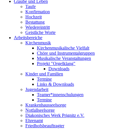
Glaube und Leben
Taufe
Konfirmation
Hochzeit
Bestattung
Wiedereintritt
Geistliche Worte
Arbeitsbereiche
Kirchenmusik
Kirchenmusikalische Vielfalt
Chöre und Instrumentalgruppen
Musikalische Veranstaltungen
Projekt "Orgelklang"
Downloads
Kinder und Familien
Termine
Links & Downloads
Jugendarbeit
Teamer*innenschulungen
Termine
Krankenhausseelsorge
Notfallseelsorge
Diakonisches Werk Prignitz e.V.
Ehrenamt
Friedhofsbeauftragter