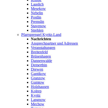
Laaslich
Mesekow
Nebelin
Postlin
Premslin
Stavenow
Strehlen
Pfarrsprengel Kyritz-Land
Nachrichten
Ansprechpartner und Adressen
Veranstaltungen
Breitenfeld
Brüsenhagen
Dannenwalde
Demerthin
Drewen
Gantikow
Granzow
Gumtow
Holzhausen
Kolrep
Kyritz
Langnow
Mechow