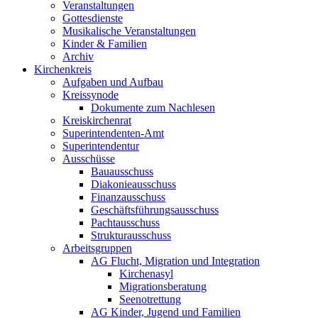
Veranstaltungen
Gottesdienste
Musikalische Veranstaltungen
Kinder & Familien
Archiv
Kirchenkreis
Aufgaben und Aufbau
Kreissynode
Dokumente zum Nachlesen
Kreiskirchenrat
Superintendenten-Amt
Superintendentur
Ausschüsse
Bauausschuss
Diakonieausschuss
Finanzausschuss
Geschäftsführungsausschuss
Pachtausschuss
Strukturausschuss
Arbeitsgruppen
AG Flucht, Migration und Integration
Kirchenasyl
Migrationsberatung
Seenotrettung
AG Kinder, Jugend und Familien