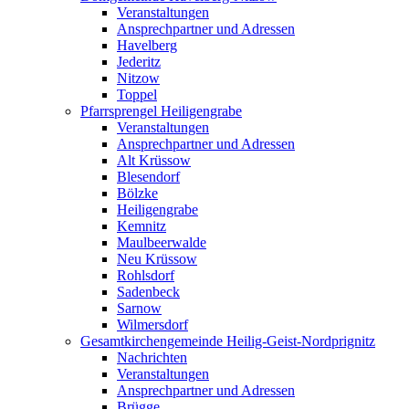
Veranstaltungen
Ansprechpartner und Adressen
Havelberg
Jederitz
Nitzow
Toppel
Pfarrsprengel Heiligengrabe
Veranstaltungen
Ansprechpartner und Adressen
Alt Krüssow
Blesendorf
Bölzke
Heiligengrabe
Kemnitz
Maulbeerwalde
Neu Krüssow
Rohlsdorf
Sadenbeck
Sarnow
Wilmersdorf
Gesamtkirchengemeinde Heilig-Geist-Nordprignitz
Nachrichten
Veranstaltungen
Ansprechpartner und Adressen
Brügge