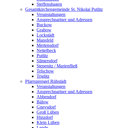
Steffenshagen
Gesamtkirchengemeinde St. Nikolai Putlitz
Veranstaltungen
Ansprechpartner und Adressen
Buckow
Grabow
Lockstädt
Mansfeld
Mertensdorf
Nettelbeck
Putlitz
Silmersdorf
Stepenitz / Marienfließ
Telschow
Triglitz
Pfarrsprengel Rühstädt
Veranstaltungen
Ansprechpartner und Adressen
Abbendorf
Bälow
Gnevsdorf
Groß Lüben
Hinzdorf
Klein Lüben
Legde