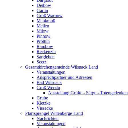
Dargardt
Deibow
Garlin
Groß Warnow
Mankmuß
Mellen
Milow
Pinnow
Pröttlin
Rambow
Reckenzin
Sargleben
Seetz
Gesamtkirchengemeinde Wilsnack Land
Veranstaltungen
Ansprechpartner und Adressen
Bad Wilsnack
Groß Werzin
Ausstellung Grüfte - Särge - Totengedenken
Grube
Kletzke
Viesecke
Pfarrsprengel Wittenberge-Land
Nachrichten
Veranstaltungen