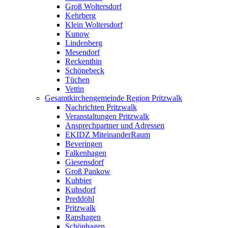
Groß Woltersdorf
Kehrberg
Klein Woltersdorf
Kunow
Lindenberg
Mesendorf
Reckenthin
Schönebeck
Tüchen
Vettin
Gesamtkirchengemeinde Region Pritzwalk
Nachrichten Pritzwalk
Veranstaltungen Pritzwalk
Ansprechpartner und Adressen
EKIDZ MiteinanderRaum
Beveringen
Falkenhagen
Giesensdorf
Groß Pankow
Kuhbier
Kuhsdorf
Preddöhl
Pritzwalk
Rapshagen
Schönhagen