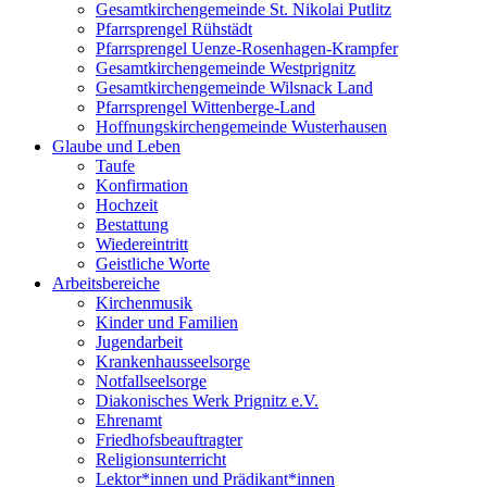
Gesamtkirchengemeinde St. Nikolai Putlitz
Pfarrsprengel Rühstädt
Pfarrsprengel Uenze-Rosenhagen-Krampfer
Gesamtkirchengemeinde Westprignitz
Gesamtkirchengemeinde Wilsnack Land
Pfarrsprengel Wittenberge-Land
Hoffnungskirchengemeinde Wusterhausen
Glaube und Leben
Taufe
Konfirmation
Hochzeit
Bestattung
Wiedereintritt
Geistliche Worte
Arbeitsbereiche
Kirchenmusik
Kinder und Familien
Jugendarbeit
Krankenhausseelsorge
Notfallseelsorge
Diakonisches Werk Prignitz e.V.
Ehrenamt
Friedhofsbeauftragter
Religionsunterricht
Lektor*innen und Prädikant*innen