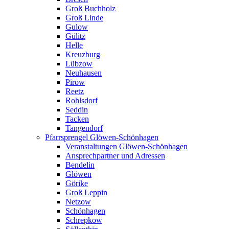
Groß Buchholz
Groß Linde
Gulow
Gülitz
Helle
Kreuzburg
Lübzow
Neuhausen
Pirow
Reetz
Rohlsdorf
Seddin
Tacken
Tangendorf
Pfarrsprengel Glöwen-Schönhagen
Veranstaltungen Glöwen-Schönhagen
Ansprechpartner und Adressen
Bendelin
Glöwen
Görike
Groß Leppin
Netzow
Schönhagen
Schrepkow