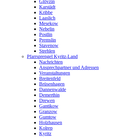
Glövzin
Karstädt
Kribbe
Laaslich
Mesekow
Nebelin
Postlin
Premslin
Stavenow
Strehlen
Pfarrsprengel Kyritz-Land
Nachrichten
Ansprechpartner und Adressen
Veranstaltungen
Breitenfeld
Brüsenhagen
Dannenwalde
Demerthin
Drewen
Gantikow
Granzow
Gumtow
Holzhausen
Kolrep
Kyritz