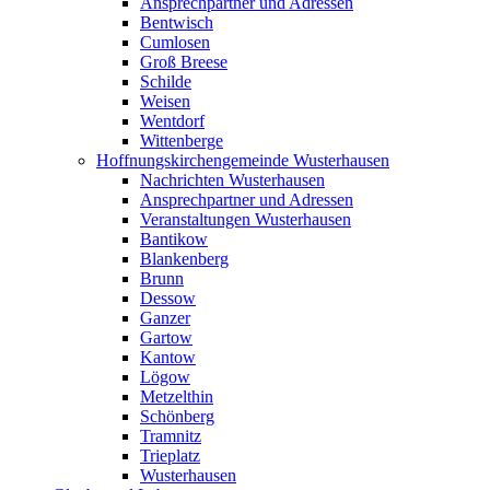
Ansprechpartner und Adressen
Bentwisch
Cumlosen
Groß Breese
Schilde
Weisen
Wentdorf
Wittenberge
Hoffnungskirchengemeinde Wusterhausen
Nachrichten Wusterhausen
Ansprechpartner und Adressen
Veranstaltungen Wusterhausen
Bantikow
Blankenberg
Brunn
Dessow
Ganzer
Gartow
Kantow
Lögow
Metzelthin
Schönberg
Tramnitz
Trieplatz
Wusterhausen