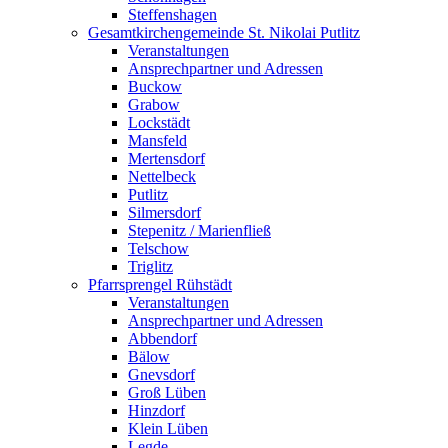
Steffenshagen
Gesamtkirchengemeinde St. Nikolai Putlitz
Veranstaltungen
Ansprechpartner und Adressen
Buckow
Grabow
Lockstädt
Mansfeld
Mertensdorf
Nettelbeck
Putlitz
Silmersdorf
Stepenitz / Marienfließ
Telschow
Triglitz
Pfarrsprengel Rühstädt
Veranstaltungen
Ansprechpartner und Adressen
Abbendorf
Bälow
Gnevsdorf
Groß Lüben
Hinzdorf
Klein Lüben
Legde