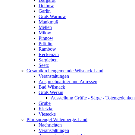
Dargardt
Deibow
Garlin
Groß Warnow
Mankmuß
Mellen
Milow
Pinnow
Pröttlin
Rambow
Reckenzin
Sargleben
Seetz
Gesamtkirchengemeinde Wilsnack Land
Veranstaltungen
Ansprechpartner und Adressen
Bad Wilsnack
Groß Werzin
Ausstellung Grüfte - Särge - Totengedenken
Grube
Kletzke
Viesecke
Pfarrsprengel Wittenberge-Land
Nachrichten
Veranstaltungen