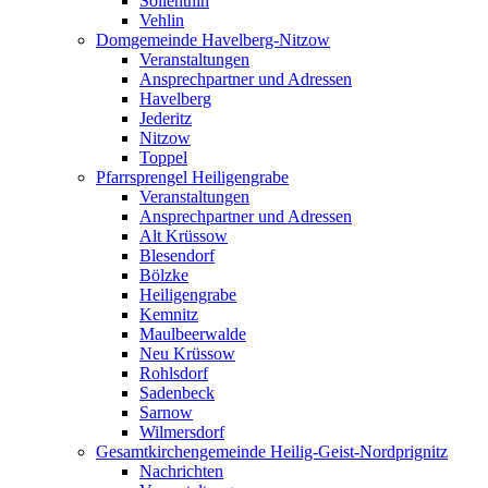
Söllenthin
Vehlin
Domgemeinde Havelberg-Nitzow
Veranstaltungen
Ansprechpartner und Adressen
Havelberg
Jederitz
Nitzow
Toppel
Pfarrsprengel Heiligengrabe
Veranstaltungen
Ansprechpartner und Adressen
Alt Krüssow
Blesendorf
Bölzke
Heiligengrabe
Kemnitz
Maulbeerwalde
Neu Krüssow
Rohlsdorf
Sadenbeck
Sarnow
Wilmersdorf
Gesamtkirchengemeinde Heilig-Geist-Nordprignitz
Nachrichten