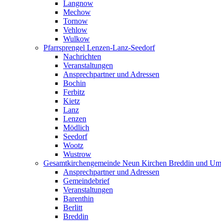
Langnow
Mechow
Tornow
Vehlow
Wulkow
Pfarrsprengel Lenzen-Lanz-Seedorf
Nachrichten
Veranstaltungen
Ansprechpartner und Adressen
Bochin
Ferbitz
Kietz
Lanz
Lenzen
Mödlich
Seedorf
Wootz
Wustrow
Gesamtkirchengemeinde Neun Kirchen Breddin und Um
Ansprechpartner und Adressen
Gemeindebrief
Veranstaltungen
Barenthin
Berlitt
Breddin