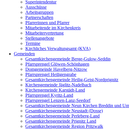
Superintendentur
Ausschüsse
Arbeitsgruppen
Partnerschaften
Pfarrerinnen und Pfarrer
Mitarbeitende im Kirchenkreis
Mitarbeitervertretung
Stellenangebote
Termine
Kirchliches Verwaltungsamt (KVA)
Gemeinden
Gesamtkirchengemeinde Berge-Gulow-Seddin
Pfarrsprengel Glöwen-Schönhagen
Domgemeinde Havelberg-Nitzow
Pfarrsprengel Heiligengrabe
Gesamtkirchengemeinde Heilig-Geist-Nordprignitz
Kirchengemeinde Jäglitz-Nadelbach
Kirchengemeinde Karstädt-Land
Pfarrsprengel Kyritz-Land
Pfarrsprengel Lenzen-Lanz-Seedorf
Gesamtkirchengemeinde Neun Kirchen Breddin und Um
Gesamtkirchengemeinde Neustadt (Dosse)
Gesamtkirchengemeinde Perleberg-Land
Gesamtkirchengemeinde Prignitz Land
Gesamtkirchengemeinde Region Pritzwalk