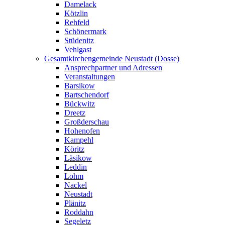
Damelack
Kötzlin
Rehfeld
Schönermark
Stüdenitz
Vehlgast
Gesamtkirchengemeinde Neustadt (Dosse)
Ansprechpartner und Adressen
Veranstaltungen
Barsikow
Bartschendorf
Bückwitz
Dreetz
Großderschau
Hohenofen
Kampehl
Köritz
Läsikow
Leddin
Lohm
Nackel
Neustadt
Plänitz
Roddahn
Segeletz