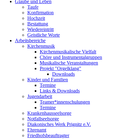
Glaube und Leben
Taufe
Konfirmation
Hochzeit
Bestattung
Wiedereintritt
Geistliche Worte
Arbeitsbereiche
Kirchenmusik
Kirchenmusikalische Vielfalt
Chöre und Instrumentalgruppen
Musikalische Veranstaltungen
Projekt "Orgelklang"
Downloads
Kinder und Familien
Termine
Links & Downloads
Jugendarbeit
Teamer*innenschulungen
Termine
Krankenhausseelsorge
Notfallseelsorge
Diakonisches Werk Prignitz e.V.
Ehrenamt
Friedhofsbeauftragter