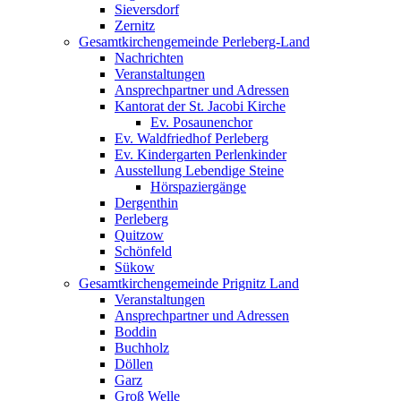
Sieversdorf
Zernitz
Gesamtkirchengemeinde Perleberg-Land
Nachrichten
Veranstaltungen
Ansprechpartner und Adressen
Kantorat der St. Jacobi Kirche
Ev. Posaunenchor
Ev. Waldfriedhof Perleberg
Ev. Kindergarten Perlenkinder
Ausstellung Lebendige Steine
Hörspaziergänge
Dergenthin
Perleberg
Quitzow
Schönfeld
Sükow
Gesamtkirchengemeinde Prignitz Land
Veranstaltungen
Ansprechpartner und Adressen
Boddin
Buchholz
Döllen
Garz
Groß Welle