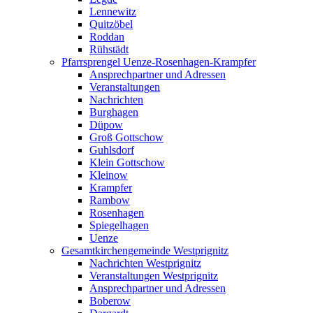
Lennewitz
Quitzöbel
Roddan
Rühstädt
Pfarrsprengel Uenze-Rosenhagen-Krampfer
Ansprechpartner und Adressen
Veranstaltungen
Nachrichten
Burghagen
Düpow
Groß Gottschow
Guhlsdorf
Klein Gottschow
Kleinow
Krampfer
Rambow
Rosenhagen
Spiegelhagen
Uenze
Gesamtkirchengemeinde Westprignitz
Nachrichten Westprignitz
Veranstaltungen Westprignitz
Ansprechpartner und Adressen
Boberow