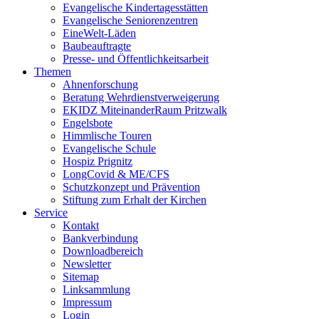
Evangelische Kindertagesstätten
Evangelische Seniorenzentren
EineWelt-Läden
Baubeauftragte
Presse- und Öffentlichkeitsarbeit
Themen
Ahnenforschung
Beratung Wehrdienstverweigerung
EKIDZ MiteinanderRaum Pritzwalk
Engelsbote
Himmlische Touren
Evangelische Schule
Hospiz Prignitz
LongCovid & ME/CFS
Schutzkonzept und Prävention
Stiftung zum Erhalt der Kirchen
Service
Kontakt
Bankverbindung
Downloadbereich
Newsletter
Sitemap
Linksammlung
Impressum
Login