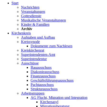
Start
Nachrichten
Veranstaltungen
Gottesdienste
Musikalische Veranstaltungen
Kinder & Familien
Archiv
Kirchenkreis
Aufgaben und Aufbau
Kreissynode
Dokumente zum Nachlesen
Kreiskirchenrat
Superintendenten-Amt
Superintendentur
Ausschüsse
Bauausschuss
Diakonieausschuss
Finanzausschuss
Geschäftsführungsausschuss
Pachtausschuss
Strukturausschuss
Arbeitsgruppen
AG Flucht, Migration und Integration
Kirchenasyl
Migrationsberatung