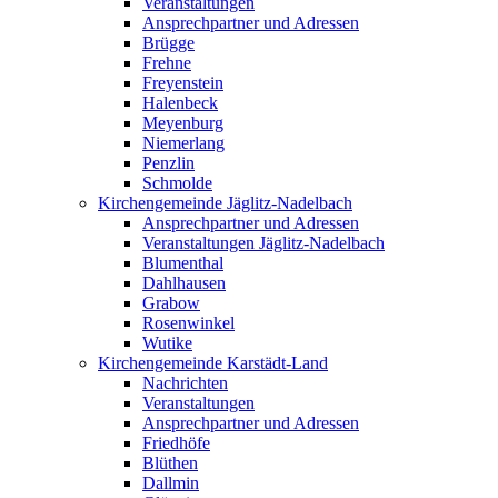
Veranstaltungen
Ansprechpartner und Adressen
Brügge
Frehne
Freyenstein
Halenbeck
Meyenburg
Niemerlang
Penzlin
Schmolde
Kirchengemeinde Jäglitz-Nadelbach
Ansprechpartner und Adressen
Veranstaltungen Jäglitz-Nadelbach
Blumenthal
Dahlhausen
Grabow
Rosenwinkel
Wutike
Kirchengemeinde Karstädt-Land
Nachrichten
Veranstaltungen
Ansprechpartner und Adressen
Friedhöfe
Blüthen
Dallmin