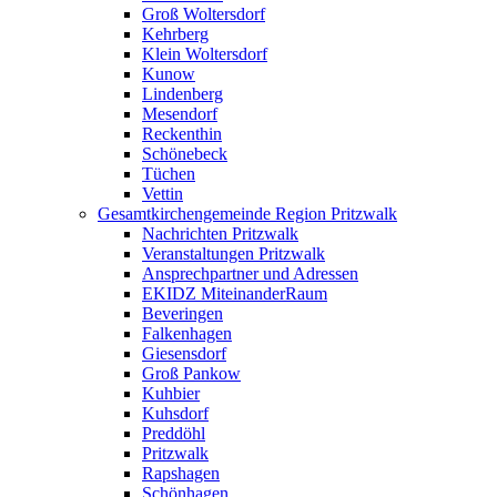
Groß Woltersdorf
Kehrberg
Klein Woltersdorf
Kunow
Lindenberg
Mesendorf
Reckenthin
Schönebeck
Tüchen
Vettin
Gesamtkirchengemeinde Region Pritzwalk
Nachrichten Pritzwalk
Veranstaltungen Pritzwalk
Ansprechpartner und Adressen
EKIDZ MiteinanderRaum
Beveringen
Falkenhagen
Giesensdorf
Groß Pankow
Kuhbier
Kuhsdorf
Preddöhl
Pritzwalk
Rapshagen
Schönhagen