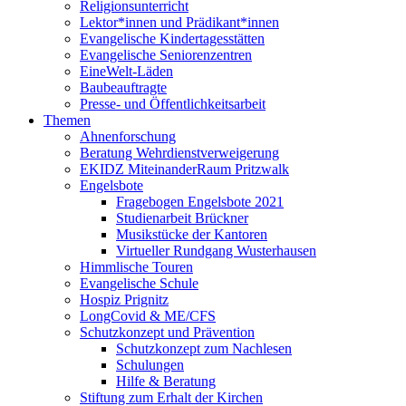
Religionsunterricht
Lektor*innen und Prädikant*innen
Evangelische Kindertagesstätten
Evangelische Seniorenzentren
EineWelt-Läden
Baubeauftragte
Presse- und Öffentlichkeitsarbeit
Themen
Ahnenforschung
Beratung Wehrdienstverweigerung
EKIDZ MiteinanderRaum Pritzwalk
Engelsbote
Fragebogen Engelsbote 2021
Studienarbeit Brückner
Musikstücke der Kantoren
Virtueller Rundgang Wusterhausen
Himmlische Touren
Evangelische Schule
Hospiz Prignitz
LongCovid & ME/CFS
Schutzkonzept und Prävention
Schutzkonzept zum Nachlesen
Schulungen
Hilfe & Beratung
Stiftung zum Erhalt der Kirchen