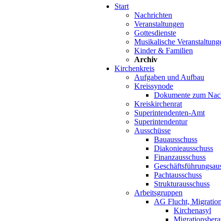
Start
Nachrichten
Veranstaltungen
Gottesdienste
Musikalische Veranstaltung
Kinder & Familien
Archiv
Kirchenkreis
Aufgaben und Aufbau
Kreissynode
Dokumente zum Nac
Kreiskirchenrat
Superintendenten-Amt
Superintendentur
Ausschüsse
Bauausschuss
Diakonieausschuss
Finanzausschuss
Geschäftsführungsau
Pachtausschuss
Strukturausschuss
Arbeitsgruppen
AG Flucht, Migration
Kirchenasyl
Migrationsbera