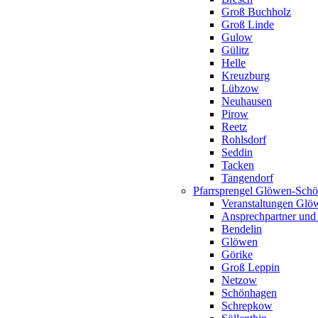
Groß Buchholz
Groß Linde
Gulow
Gülitz
Helle
Kreuzburg
Lübzow
Neuhausen
Pirow
Reetz
Rohlsdorf
Seddin
Tacken
Tangendorf
Pfarrsprengel Glöwen-Sch
Veranstaltungen Gl
Ansprechpartner und
Bendelin
Glöwen
Görike
Groß Leppin
Netzow
Schönhagen
Schrepkow