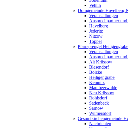
Söllenthin
Vehlin
Domgemeinde Havelberg-
Veranstaltungen
Ansprechpartner und
Havelberg
Jederitz
Nitzow
Toppel
Pfarrsprengel Heiligengrab
Veranstaltungen
Ansprechpartner und
Alt Krüssow
Blesendorf
Bölzke
Heiligengrabe
Kemnitz
Maulbeerwalde
Neu Krüssow
Rohlsdorf
Sadenbeck
Sarnow
Wilmersdorf
Gesamtkirchengemeinde Hei
Nachrichten