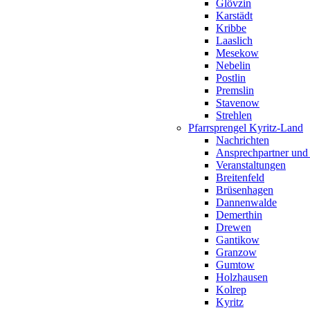
Glövzin
Karstädt
Kribbe
Laaslich
Mesekow
Nebelin
Postlin
Premslin
Stavenow
Strehlen
Pfarrsprengel Kyritz-Land
Nachrichten
Ansprechpartner und
Veranstaltungen
Breitenfeld
Brüsenhagen
Dannenwalde
Demerthin
Drewen
Gantikow
Granzow
Gumtow
Holzhausen
Kolrep
Kyritz