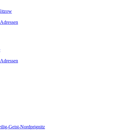
Nitzow
 Adressen
e
 Adressen
lig-Geist-Nordprignitz