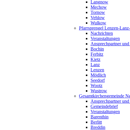
Langnow
Mechow
Tornow
Vehlow
Wulkow
Pfarrsprengel Lenzen-Lanz
Nachrichten
Veranstaltungen
Ansprechpartner und
Bochin
Ferbitz
Kietz
Lanz
Lenzen
Mödlich
Seedorf
Wootz
Wustrow
Gesamtkirchengemeinde Ne
Ansprechpartner und
Gemeindebrief
Veranstaltungen
Barenthin
Berlitt
Breddin