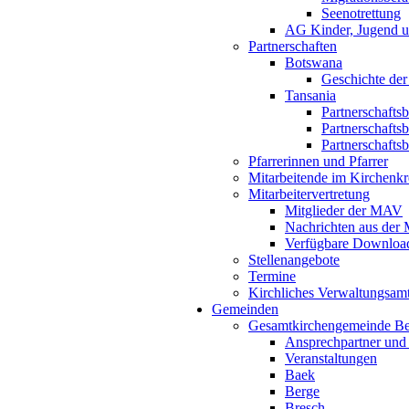
Seenotrettung
AG Kinder, Jugend u
Partnerschaften
Botswana
Geschichte der
Tansania
Partnerschafts
Partnerschafts
Partnerschafts
Pfarrerinnen und Pfarrer
Mitarbeitende im Kirchenkr
Mitarbeitervertretung
Mitglieder der MAV
Nachrichten aus de
Verfügbare Downloa
Stellenangebote
Termine
Kirchliches Verwaltungsa
Gemeinden
Gesamtkirchengemeinde B
Ansprechpartner und
Veranstaltungen
Baek
Berge
Bresch