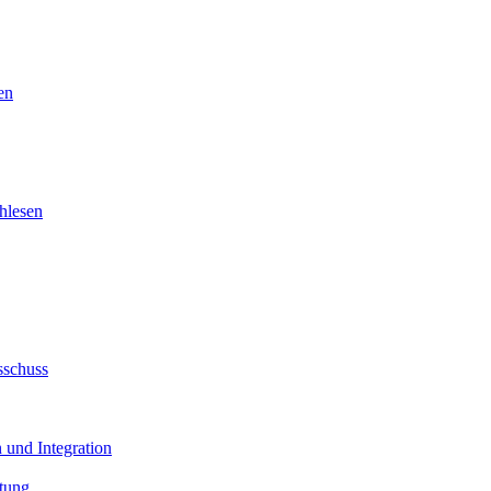
en
hlesen
sschuss
 und Integration
tung