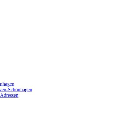
önhagen
öwen-Schönhagen
 Adressen