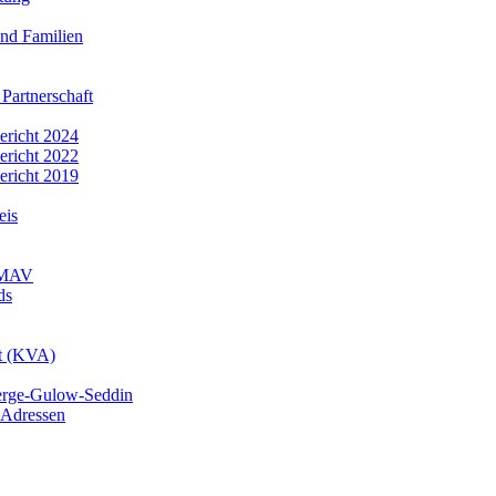
nd Familien
 Partnerschaft
bericht 2024
bericht 2022
bericht 2019
eis
r MAV
ds
mt (KVA)
erge-Gulow-Seddin
 Adressen