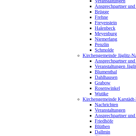
Veranstaltungen
Ansprechpartner und
Brügge
Frehne
Freyenstein
Halenbeck
Meyenburg
Niemerlang
Penzlin
Schmolde
Kirchengemeinde Jäglitz-N
Ansprechpartner und
Veranstaltungen Jägl
Blumenthal
Dahlhausen
Grabow
Rosenwinkel
Wutike
Kirchengemeinde Karstädt
Nachrichten
Veranstaltungen
Ansprechpartner und
Friedhöfe
Blüthen
Dallmin