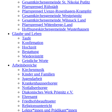
Gesamtkirchengemeinde St. Nikolai Putlitz
Pfarrsprengel Rühstädt
Pfarrsprengel Uenze-Rosenhagen-Krampfer
Gesamtkirchengemeinde Westprignitz
Gesamtkirchengemeinde Wilsnack Land
Pfarrsprengel Wittenberge-Land
Hoffnungskirchengemeinde Wusterhausen
Glaube und Leben
Taufe
Konfirmation
Hochzeit
Bestattung
Wiedereintritt
Geistliche Worte
Arbeitsbereiche
Kirchenmusik
Kinder und Familien
Jugendarbeit
Krankenhausseelsorge
Notfallseelsorge
Diakonisches Werk Prignitz e.V.
Ehrenamt
Friedhofsbeauftragter
Religionsunterricht
Lektor*innen und Prädikant*innen