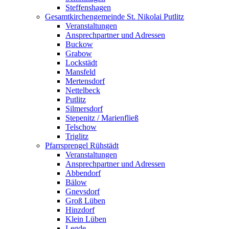
Steffenshagen
Gesamtkirchengemeinde St. Nikolai Putlitz
Veranstaltungen
Ansprechpartner und Adressen
Buckow
Grabow
Lockstädt
Mansfeld
Mertensdorf
Nettelbeck
Putlitz
Silmersdorf
Stepenitz / Marienfließ
Telschow
Triglitz
Pfarrsprengel Rühstädt
Veranstaltungen
Ansprechpartner und Adressen
Abbendorf
Bälow
Gnevsdorf
Groß Lüben
Hinzdorf
Klein Lüben
Legde