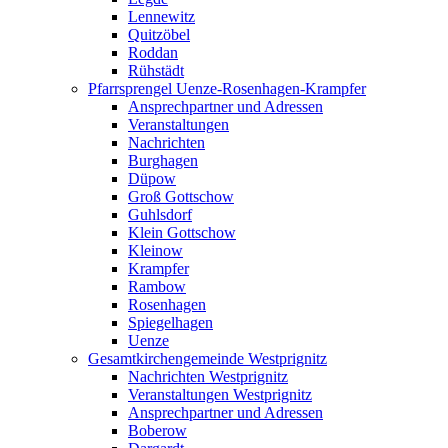
Lennewitz
Quitzöbel
Roddan
Rühstädt
Pfarrsprengel Uenze-Rosenhagen-Krampfer
Ansprechpartner und Adressen
Veranstaltungen
Nachrichten
Burghagen
Düpow
Groß Gottschow
Guhlsdorf
Klein Gottschow
Kleinow
Krampfer
Rambow
Rosenhagen
Spiegelhagen
Uenze
Gesamtkirchengemeinde Westprignitz
Nachrichten Westprignitz
Veranstaltungen Westprignitz
Ansprechpartner und Adressen
Boberow