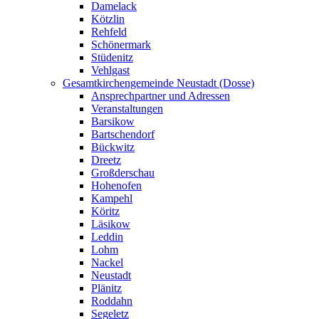
Damelack
Kötzlin
Rehfeld
Schönermark
Stüdenitz
Vehlgast
Gesamtkirchengemeinde Neustadt (Dosse)
Ansprechpartner und Adressen
Veranstaltungen
Barsikow
Bartschendorf
Bückwitz
Dreetz
Großderschau
Hohenofen
Kampehl
Köritz
Läsikow
Leddin
Lohm
Nackel
Neustadt
Plänitz
Roddahn
Segeletz