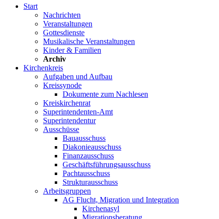
Start
Nachrichten
Veranstaltungen
Gottesdienste
Musikalische Veranstaltungen
Kinder & Familien
Archiv
Kirchenkreis
Aufgaben und Aufbau
Kreissynode
Dokumente zum Nachlesen
Kreiskirchenrat
Superintendenten-Amt
Superintendentur
Ausschüsse
Bauausschuss
Diakonieausschuss
Finanzausschuss
Geschäftsführungsausschuss
Pachtausschuss
Strukturausschuss
Arbeitsgruppen
AG Flucht, Migration und Integration
Kirchenasyl
Migrationsberatung