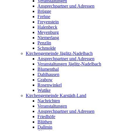
Veranstaltungen
Ansprechpartner und Adressen
Brügge
Frehne
Freyenstein
Halenbeck
Meyenburg
Niemerlang
Penzlin
Schmolde
Kirchengemeinde Jäglitz-Nadelbach
Ansprechpartner und Adressen
Veranstaltungen Jäglitz-Nadelbach
Blumenthal
Dahlhausen
Grabow
Rosenwinkel
Wutike
Kirchengemeinde Karstädt-Land
Nachrichten
Veranstaltungen
Ansprechpartner und Adressen
Friedhöfe
Blüthen
Dallmin