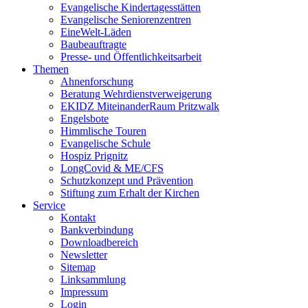
Evangelische Kindertagesstätten
Evangelische Seniorenzentren
EineWelt-Läden
Baubeauftragte
Presse- und Öffentlichkeitsarbeit
Themen
Ahnenforschung
Beratung Wehrdienstverweigerung
EKIDZ MiteinanderRaum Pritzwalk
Engelsbote
Himmlische Touren
Evangelische Schule
Hospiz Prignitz
LongCovid & ME/CFS
Schutzkonzept und Prävention
Stiftung zum Erhalt der Kirchen
Service
Kontakt
Bankverbindung
Downloadbereich
Newsletter
Sitemap
Linksammlung
Impressum
Login