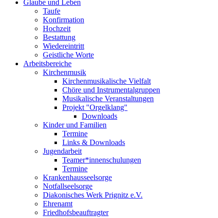
Glaube und Leben
Taufe
Konfirmation
Hochzeit
Bestattung
Wiedereintritt
Geistliche Worte
Arbeitsbereiche
Kirchenmusik
Kirchenmusikalische Vielfalt
Chöre und Instrumentalgruppen
Musikalische Veranstaltungen
Projekt "Orgelklang"
Downloads
Kinder und Familien
Termine
Links & Downloads
Jugendarbeit
Teamer*innenschulungen
Termine
Krankenhausseelsorge
Notfallseelsorge
Diakonisches Werk Prignitz e.V.
Ehrenamt
Friedhofsbeauftragter