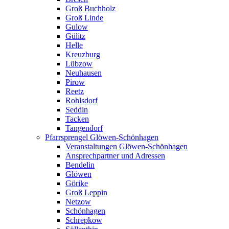
Groß Buchholz
Groß Linde
Gulow
Gülitz
Helle
Kreuzburg
Lübzow
Neuhausen
Pirow
Reetz
Rohlsdorf
Seddin
Tacken
Tangendorf
Pfarrsprengel Glöwen-Schönhagen
Veranstaltungen Glöwen-Schönhagen
Ansprechpartner und Adressen
Bendelin
Glöwen
Görike
Groß Leppin
Netzow
Schönhagen
Schrepkow