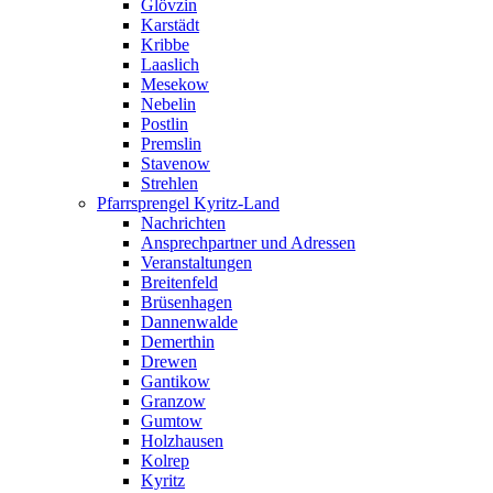
Glövzin
Karstädt
Kribbe
Laaslich
Mesekow
Nebelin
Postlin
Premslin
Stavenow
Strehlen
Pfarrsprengel Kyritz-Land
Nachrichten
Ansprechpartner und Adressen
Veranstaltungen
Breitenfeld
Brüsenhagen
Dannenwalde
Demerthin
Drewen
Gantikow
Granzow
Gumtow
Holzhausen
Kolrep
Kyritz