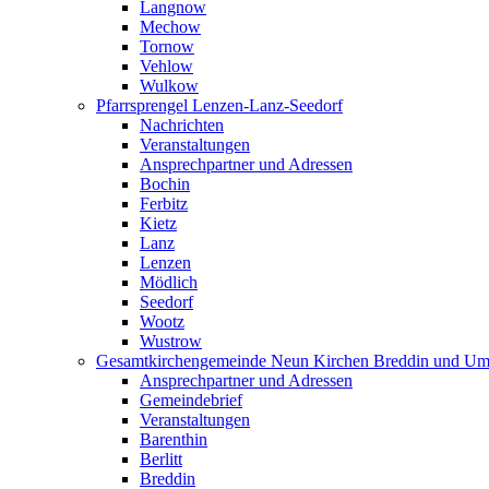
Langnow
Mechow
Tornow
Vehlow
Wulkow
Pfarrsprengel Lenzen-Lanz-Seedorf
Nachrichten
Veranstaltungen
Ansprechpartner und Adressen
Bochin
Ferbitz
Kietz
Lanz
Lenzen
Mödlich
Seedorf
Wootz
Wustrow
Gesamtkirchengemeinde Neun Kirchen Breddin und Um
Ansprechpartner und Adressen
Gemeindebrief
Veranstaltungen
Barenthin
Berlitt
Breddin