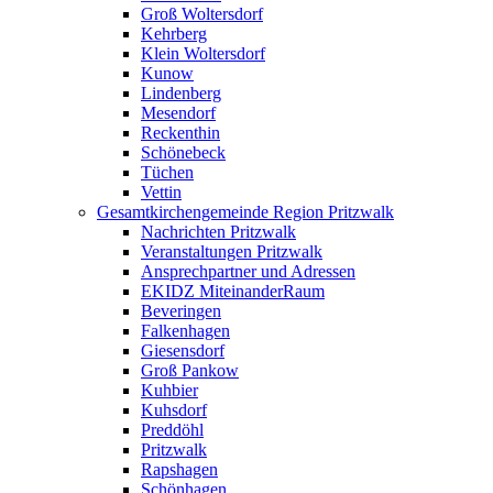
Groß Woltersdorf
Kehrberg
Klein Woltersdorf
Kunow
Lindenberg
Mesendorf
Reckenthin
Schönebeck
Tüchen
Vettin
Gesamtkirchengemeinde Region Pritzwalk
Nachrichten Pritzwalk
Veranstaltungen Pritzwalk
Ansprechpartner und Adressen
EKIDZ MiteinanderRaum
Beveringen
Falkenhagen
Giesensdorf
Groß Pankow
Kuhbier
Kuhsdorf
Preddöhl
Pritzwalk
Rapshagen
Schönhagen