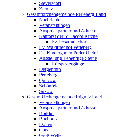
Sieversdorf
Zernitz
Gesamtkirchengemeinde Perleberg-Land
Nachrichten
Veranstaltungen
Ansprechpartner und Adressen
Kantorat der St. Jacobi Kirche
Ev. Posaunenchor
Ev. Waldfriedhof Perleberg
Ev. Kindergarten Perlenkinder
Ausstellung Lebendige Steine
Hörspaziergänge
Dergenthin
Perleberg
Quitzow
Schönfeld
Sükow
Gesamtkirchengemeinde Prignitz Land
Veranstaltungen
Ansprechpartner und Adressen
Boddin
Buchholz
Döllen
Garz
Groß Welle