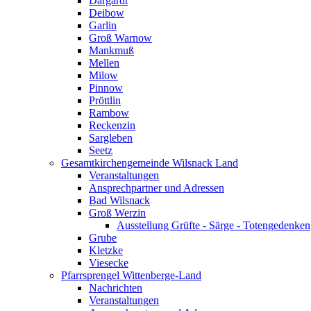
Dargardt
Deibow
Garlin
Groß Warnow
Mankmuß
Mellen
Milow
Pinnow
Pröttlin
Rambow
Reckenzin
Sargleben
Seetz
Gesamtkirchengemeinde Wilsnack Land
Veranstaltungen
Ansprechpartner und Adressen
Bad Wilsnack
Groß Werzin
Ausstellung Grüfte - Särge - Totengedenken
Grube
Kletzke
Viesecke
Pfarrsprengel Wittenberge-Land
Nachrichten
Veranstaltungen