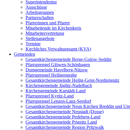
Superintendentur
Ausschüsse
Arbeitsgruppen
Partnerschaften
Pfarrerinnen und Pfarrer
Mitarbeitende im Kirchenkreis
Mitarbeitervertretung
Stellenangebote
Termine
Kirchliches Verwaltungsamt (KVA)
Gemeinden
Gesamtkirchengemeinde Berge-Gulow-Seddin
Pfarrsprengel Glöwen-Schönhagen
Domgemeinde Havelberg-Nitzow
Pfarrsprengel Heiligengrabe
Gesamtkirchengemeinde Heilig-Geist-Nordprignitz
Kirchengemeinde Jäglitz-Nadelbach
Kirchengemeinde Karstädt-Land
Pfarrsprengel Kyritz-Land
Pfarrsprengel Lenzen-Lanz-Seedorf
Gesamtkirchengemeinde Neun Kirchen Breddin und Um
Gesamtkirchengemeinde Neustadt (Dosse)
Gesamtkirchengemeinde Perleberg-Land
Gesamtkirchengemeinde Prignitz Land
Gesamtkirchengemeinde Region Pritzwalk