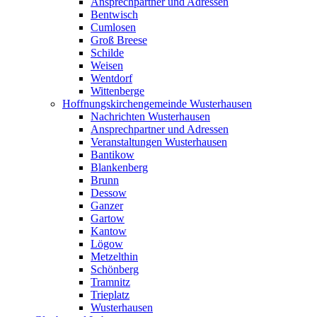
Ansprechpartner und Adressen
Bentwisch
Cumlosen
Groß Breese
Schilde
Weisen
Wentdorf
Wittenberge
Hoffnungskirchengemeinde Wusterhausen
Nachrichten Wusterhausen
Ansprechpartner und Adressen
Veranstaltungen Wusterhausen
Bantikow
Blankenberg
Brunn
Dessow
Ganzer
Gartow
Kantow
Lögow
Metzelthin
Schönberg
Tramnitz
Trieplatz
Wusterhausen