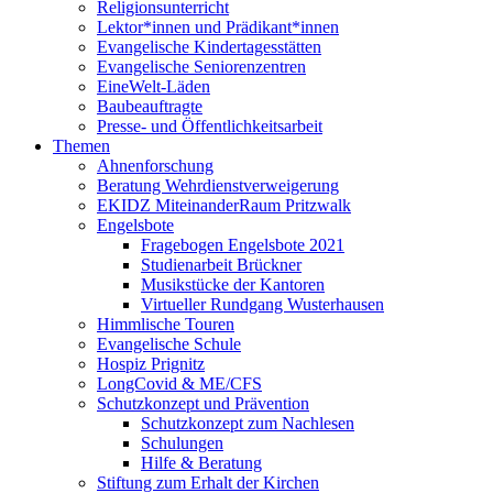
Religionsunterricht
Lektor*innen und Prädikant*innen
Evangelische Kindertagesstätten
Evangelische Seniorenzentren
EineWelt-Läden
Baubeauftragte
Presse- und Öffentlichkeitsarbeit
Themen
Ahnenforschung
Beratung Wehrdienstverweigerung
EKIDZ MiteinanderRaum Pritzwalk
Engelsbote
Fragebogen Engelsbote 2021
Studienarbeit Brückner
Musikstücke der Kantoren
Virtueller Rundgang Wusterhausen
Himmlische Touren
Evangelische Schule
Hospiz Prignitz
LongCovid & ME/CFS
Schutzkonzept und Prävention
Schutzkonzept zum Nachlesen
Schulungen
Hilfe & Beratung
Stiftung zum Erhalt der Kirchen