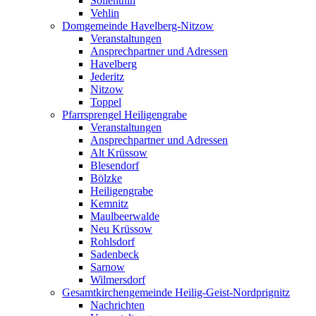
Söllenthin
Vehlin
Domgemeinde Havelberg-Nitzow
Veranstaltungen
Ansprechpartner und Adressen
Havelberg
Jederitz
Nitzow
Toppel
Pfarrsprengel Heiligengrabe
Veranstaltungen
Ansprechpartner und Adressen
Alt Krüssow
Blesendorf
Bölzke
Heiligengrabe
Kemnitz
Maulbeerwalde
Neu Krüssow
Rohlsdorf
Sadenbeck
Sarnow
Wilmersdorf
Gesamtkirchengemeinde Heilig-Geist-Nordprignitz
Nachrichten