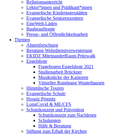
Religionsunterricht
Lektor*innen und Prädikant*innen
Evangelische Kindertagesstätten
Evangelische Seniorenzentren
EineWelt-Läden
Baubeauftragte
Presse- und Öffentlichkeitsarbeit
Themen
Ahnenforschung
Beratung Wehrdienstverweigerung
EKIDZ MiteinanderRaum Pritzwalk
Engelsbote
Fragebogen Engelsbote 2021
Studienarbeit Brückner
Musikstücke der Kantoren
Virtueller Rundgang Wusterhausen
Himmlische Touren
Evangelische Schule
Hospiz Prignitz
LongCovid & ME/CFS
Schutzkonzept und Prävention
Schutzkonzept zum Nachlesen
Schulungen
Hilfe & Beratung
Stiftung zum Erhalt der Kirchen