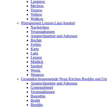
Langnow
Mechow
Tornow
Vehlow
Wulkow
Pfarrsprengel Lenzen-Lanz-Seedorf
Nachrichten
Veranstaltungen
Ansprechpartner und Adressen
Bochin
Ferbitz
Kietz
Lanz
Lenzen
Mödlich
Seedorf
Wootz
Wustrow
Gesamtkirchengemeinde Neun Kirchen Breddin und Um
Ansprechpartner und Adressen
Gemeindebrief
Veranstaltungen
Barenthin
Berlitt
Breddin