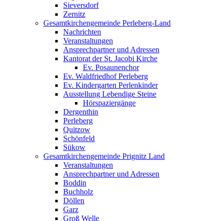
Sieversdorf
Zernitz
Gesamtkirchengemeinde Perleberg-Land
Nachrichten
Veranstaltungen
Ansprechpartner und Adressen
Kantorat der St. Jacobi Kirche
Ev. Posaunenchor
Ev. Waldfriedhof Perleberg
Ev. Kindergarten Perlenkinder
Ausstellung Lebendige Steine
Hörspaziergänge
Dergenthin
Perleberg
Quitzow
Schönfeld
Sükow
Gesamtkirchengemeinde Prignitz Land
Veranstaltungen
Ansprechpartner und Adressen
Boddin
Buchholz
Döllen
Garz
Groß Welle