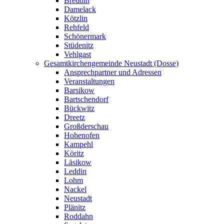
Breddin
Damelack
Kötzlin
Rehfeld
Schönermark
Stüdenitz
Vehlgast
Gesamtkirchengemeinde Neustadt (Dosse)
Ansprechpartner und Adressen
Veranstaltungen
Barsikow
Bartschendorf
Bückwitz
Dreetz
Großderschau
Hohenofen
Kampehl
Köritz
Läsikow
Leddin
Lohm
Nackel
Neustadt
Plänitz
Roddahn