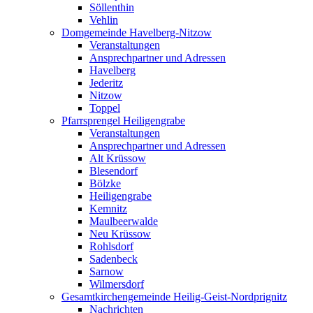
Söllenthin
Vehlin
Domgemeinde Havelberg-Nitzow
Veranstaltungen
Ansprechpartner und Adressen
Havelberg
Jederitz
Nitzow
Toppel
Pfarrsprengel Heiligengrabe
Veranstaltungen
Ansprechpartner und Adressen
Alt Krüssow
Blesendorf
Bölzke
Heiligengrabe
Kemnitz
Maulbeerwalde
Neu Krüssow
Rohlsdorf
Sadenbeck
Sarnow
Wilmersdorf
Gesamtkirchengemeinde Heilig-Geist-Nordprignitz
Nachrichten