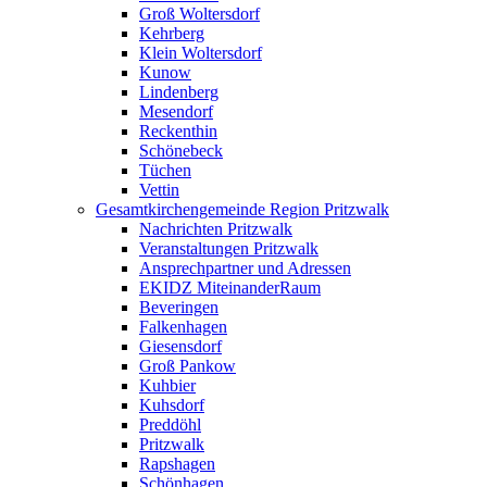
Groß Woltersdorf
Kehrberg
Klein Woltersdorf
Kunow
Lindenberg
Mesendorf
Reckenthin
Schönebeck
Tüchen
Vettin
Gesamtkirchengemeinde Region Pritzwalk
Nachrichten Pritzwalk
Veranstaltungen Pritzwalk
Ansprechpartner und Adressen
EKIDZ MiteinanderRaum
Beveringen
Falkenhagen
Giesensdorf
Groß Pankow
Kuhbier
Kuhsdorf
Preddöhl
Pritzwalk
Rapshagen
Schönhagen