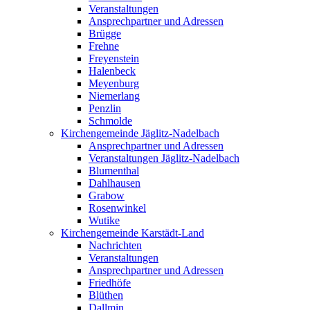
Veranstaltungen
Ansprechpartner und Adressen
Brügge
Frehne
Freyenstein
Halenbeck
Meyenburg
Niemerlang
Penzlin
Schmolde
Kirchengemeinde Jäglitz-Nadelbach
Ansprechpartner und Adressen
Veranstaltungen Jäglitz-Nadelbach
Blumenthal
Dahlhausen
Grabow
Rosenwinkel
Wutike
Kirchengemeinde Karstädt-Land
Nachrichten
Veranstaltungen
Ansprechpartner und Adressen
Friedhöfe
Blüthen
Dallmin