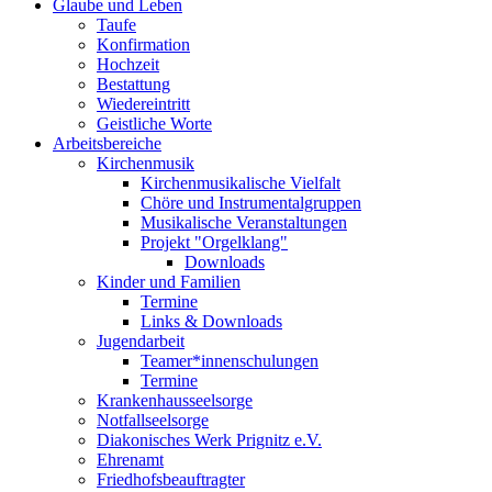
Glaube und Leben
Taufe
Konfirmation
Hochzeit
Bestattung
Wiedereintritt
Geistliche Worte
Arbeitsbereiche
Kirchenmusik
Kirchenmusikalische Vielfalt
Chöre und Instrumentalgruppen
Musikalische Veranstaltungen
Projekt "Orgelklang"
Downloads
Kinder und Familien
Termine
Links & Downloads
Jugendarbeit
Teamer*innenschulungen
Termine
Krankenhausseelsorge
Notfallseelsorge
Diakonisches Werk Prignitz e.V.
Ehrenamt
Friedhofsbeauftragter