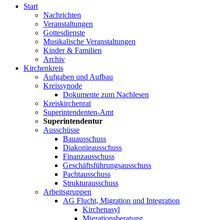
Start
Nachrichten
Veranstaltungen
Gottesdienste
Musikalische Veranstaltungen
Kinder & Familien
Archiv
Kirchenkreis
Aufgaben und Aufbau
Kreissynode
Dokumente zum Nachlesen
Kreiskirchenrat
Superintendenten-Amt
Superintendentur
Ausschüsse
Bauausschuss
Diakonieausschuss
Finanzausschuss
Geschäftsführungsausschuss
Pachtausschuss
Strukturausschuss
Arbeitsgruppen
AG Flucht, Migration und Integration
Kirchenasyl
Migrationsberatung