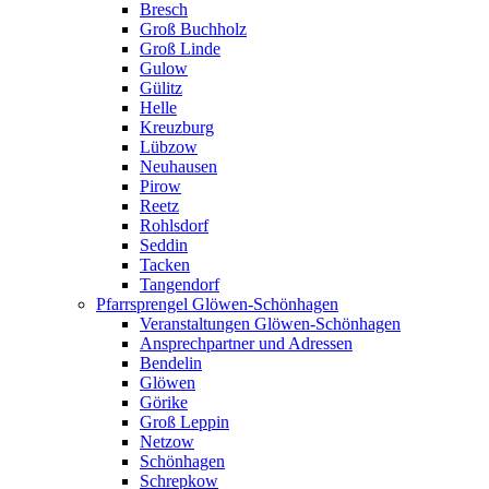
Bresch
Groß Buchholz
Groß Linde
Gulow
Gülitz
Helle
Kreuzburg
Lübzow
Neuhausen
Pirow
Reetz
Rohlsdorf
Seddin
Tacken
Tangendorf
Pfarrsprengel Glöwen-Schönhagen
Veranstaltungen Glöwen-Schönhagen
Ansprechpartner und Adressen
Bendelin
Glöwen
Görike
Groß Leppin
Netzow
Schönhagen
Schrepkow