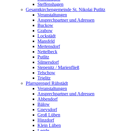
Steffenshagen
Gesamtkirchengemeinde St. Nikolai Putlitz
Veranstaltungen
Ansprechpartner und Adressen
Buckow
Grabow
Lockstädt
Mansfeld
Mertensdorf
Nettelbeck
Putlitz
Silmersdorf
Stepenitz / Marienfließ
Telschow
Triglitz
Pfarrsprengel Rühstädt
Veranstaltungen
Ansprechpartner und Adressen
Abbendorf
Bälow
Gnevsdorf
Groß Lüben
Hinzdorf
Klein Lüben
Legde