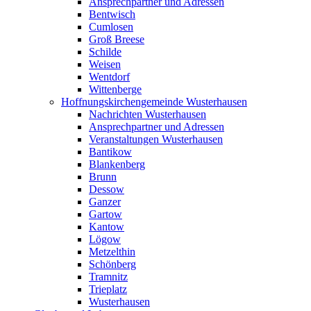
Ansprechpartner und Adressen
Bentwisch
Cumlosen
Groß Breese
Schilde
Weisen
Wentdorf
Wittenberge
Hoffnungskirchengemeinde Wusterhausen
Nachrichten Wusterhausen
Ansprechpartner und Adressen
Veranstaltungen Wusterhausen
Bantikow
Blankenberg
Brunn
Dessow
Ganzer
Gartow
Kantow
Lögow
Metzelthin
Schönberg
Tramnitz
Trieplatz
Wusterhausen