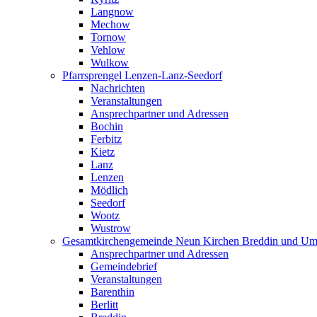
Langnow
Mechow
Tornow
Vehlow
Wulkow
Pfarrsprengel Lenzen-Lanz-Seedorf
Nachrichten
Veranstaltungen
Ansprechpartner und Adressen
Bochin
Ferbitz
Kietz
Lanz
Lenzen
Mödlich
Seedorf
Wootz
Wustrow
Gesamtkirchengemeinde Neun Kirchen Breddin und Um
Ansprechpartner und Adressen
Gemeindebrief
Veranstaltungen
Barenthin
Berlitt