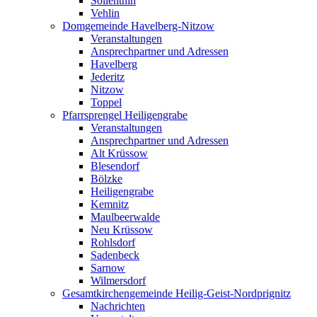
Söllenthin
Vehlin
Domgemeinde Havelberg-Nitzow
Veranstaltungen
Ansprechpartner und Adressen
Havelberg
Jederitz
Nitzow
Toppel
Pfarrsprengel Heiligengrabe
Veranstaltungen
Ansprechpartner und Adressen
Alt Krüssow
Blesendorf
Bölzke
Heiligengrabe
Kemnitz
Maulbeerwalde
Neu Krüssow
Rohlsdorf
Sadenbeck
Sarnow
Wilmersdorf
Gesamtkirchengemeinde Heilig-Geist-Nordprignitz
Nachrichten