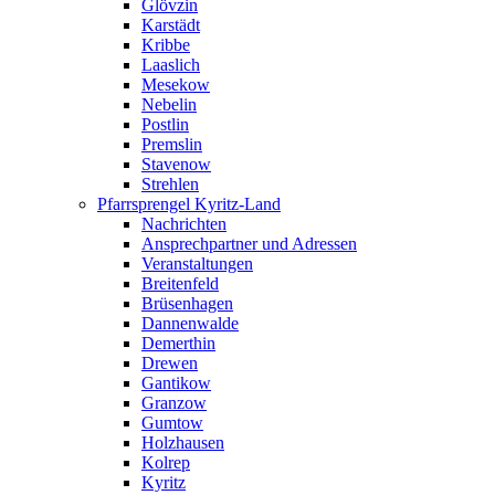
Glövzin
Karstädt
Kribbe
Laaslich
Mesekow
Nebelin
Postlin
Premslin
Stavenow
Strehlen
Pfarrsprengel Kyritz-Land
Nachrichten
Ansprechpartner und Adressen
Veranstaltungen
Breitenfeld
Brüsenhagen
Dannenwalde
Demerthin
Drewen
Gantikow
Granzow
Gumtow
Holzhausen
Kolrep
Kyritz