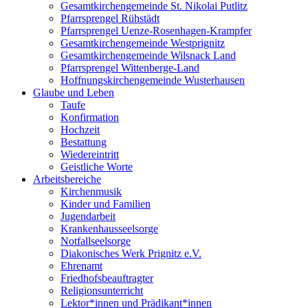
Gesamtkirchengemeinde St. Nikolai Putlitz
Pfarrsprengel Rühstädt
Pfarrsprengel Uenze-Rosenhagen-Krampfer
Gesamtkirchengemeinde Westprignitz
Gesamtkirchengemeinde Wilsnack Land
Pfarrsprengel Wittenberge-Land
Hoffnungskirchengemeinde Wusterhausen
Glaube und Leben
Taufe
Konfirmation
Hochzeit
Bestattung
Wiedereintritt
Geistliche Worte
Arbeitsbereiche
Kirchenmusik
Kinder und Familien
Jugendarbeit
Krankenhausseelsorge
Notfallseelsorge
Diakonisches Werk Prignitz e.V.
Ehrenamt
Friedhofsbeauftragter
Religionsunterricht
Lektor*innen und Prädikant*innen