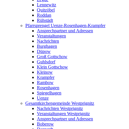
Lennewitz
Quitzöbel
Roddan
Rühstädt
Pfarrsprengel Uenze-Rosenhagen-Krampfer
Ansprechpartner und Adressen
Veranstaltungen
Nachrichten
Burghagen
Düpow
Groß Gottschow
Guhlsdorf
Klein Gottschow
Kleinow
Krampfer
Rambow
Rosenhagen
Spiegelhagen
Uenze
Gesamtkirchengemeinde Westprignitz
Nachrichten Westprignitz
Veranstaltungen Westprignitz
Ansprechpartner und Adressen
Boberow