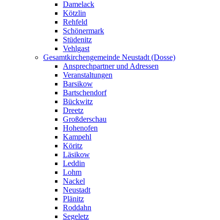
Damelack
Kötzlin
Rehfeld
Schönermark
Stüdenitz
Vehlgast
Gesamtkirchengemeinde Neustadt (Dosse)
Ansprechpartner und Adressen
Veranstaltungen
Barsikow
Bartschendorf
Bückwitz
Dreetz
Großderschau
Hohenofen
Kampehl
Köritz
Läsikow
Leddin
Lohm
Nackel
Neustadt
Plänitz
Roddahn
Segeletz