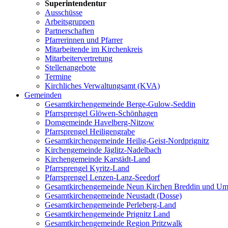
Superintendentur
Ausschüsse
Arbeitsgruppen
Partnerschaften
Pfarrerinnen und Pfarrer
Mitarbeitende im Kirchenkreis
Mitarbeitervertretung
Stellenangebote
Termine
Kirchliches Verwaltungsamt (KVA)
Gemeinden
Gesamtkirchengemeinde Berge-Gulow-Seddin
Pfarrsprengel Glöwen-Schönhagen
Domgemeinde Havelberg-Nitzow
Pfarrsprengel Heiligengrabe
Gesamtkirchengemeinde Heilig-Geist-Nordprignitz
Kirchengemeinde Jäglitz-Nadelbach
Kirchengemeinde Karstädt-Land
Pfarrsprengel Kyritz-Land
Pfarrsprengel Lenzen-Lanz-Seedorf
Gesamtkirchengemeinde Neun Kirchen Breddin und Um
Gesamtkirchengemeinde Neustadt (Dosse)
Gesamtkirchengemeinde Perleberg-Land
Gesamtkirchengemeinde Prignitz Land
Gesamtkirchengemeinde Region Pritzwalk