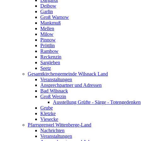
Dargardt
Deibow
Garlin
Groß Warnow
Mankmuß
Mellen
Milow
Pinnow
Pröttlin
Rambow
Reckenzin
Sargleben
Seetz
Gesamtkirchengemeinde Wilsnack Land
Veranstaltungen
Ansprechpartner und Adressen
Bad Wilsnack
Groß Werzin
Ausstellung Grüfte - Särge - Totengedenken
Grube
Kletzke
Viesecke
Pfarrsprengel Wittenberge-Land
Nachrichten
Veranstaltungen