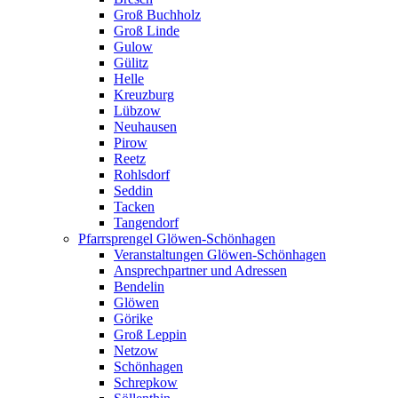
Groß Buchholz
Groß Linde
Gulow
Gülitz
Helle
Kreuzburg
Lübzow
Neuhausen
Pirow
Reetz
Rohlsdorf
Seddin
Tacken
Tangendorf
Pfarrsprengel Glöwen-Schönhagen
Veranstaltungen Glöwen-Schönhagen
Ansprechpartner und Adressen
Bendelin
Glöwen
Görike
Groß Leppin
Netzow
Schönhagen
Schrepkow