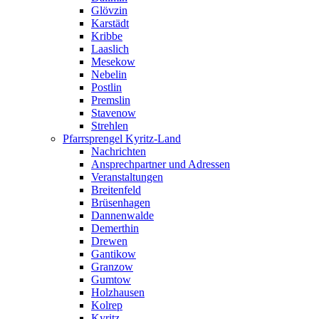
Glövzin
Karstädt
Kribbe
Laaslich
Mesekow
Nebelin
Postlin
Premslin
Stavenow
Strehlen
Pfarrsprengel Kyritz-Land
Nachrichten
Ansprechpartner und Adressen
Veranstaltungen
Breitenfeld
Brüsenhagen
Dannenwalde
Demerthin
Drewen
Gantikow
Granzow
Gumtow
Holzhausen
Kolrep
Kyritz