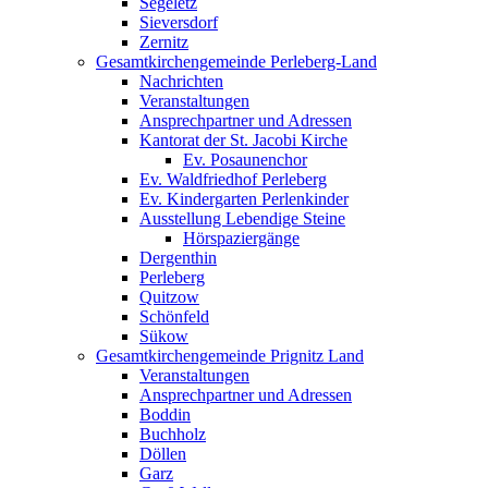
Segeletz
Sieversdorf
Zernitz
Gesamtkirchengemeinde Perleberg-Land
Nachrichten
Veranstaltungen
Ansprechpartner und Adressen
Kantorat der St. Jacobi Kirche
Ev. Posaunenchor
Ev. Waldfriedhof Perleberg
Ev. Kindergarten Perlenkinder
Ausstellung Lebendige Steine
Hörspaziergänge
Dergenthin
Perleberg
Quitzow
Schönfeld
Sükow
Gesamtkirchengemeinde Prignitz Land
Veranstaltungen
Ansprechpartner und Adressen
Boddin
Buchholz
Döllen
Garz