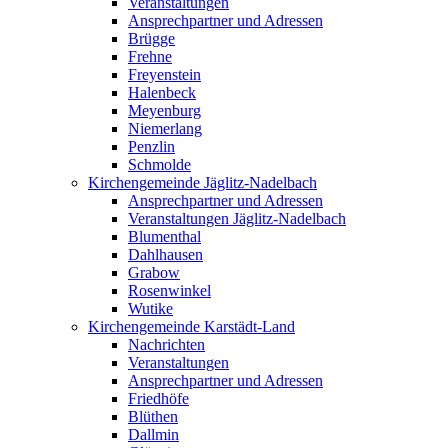
Veranstaltungen
Ansprechpartner und Adressen
Brügge
Frehne
Freyenstein
Halenbeck
Meyenburg
Niemerlang
Penzlin
Schmolde
Kirchengemeinde Jäglitz-Nadelbach
Ansprechpartner und Adressen
Veranstaltungen Jäglitz-Nadelbach
Blumenthal
Dahlhausen
Grabow
Rosenwinkel
Wutike
Kirchengemeinde Karstädt-Land
Nachrichten
Veranstaltungen
Ansprechpartner und Adressen
Friedhöfe
Blüthen
Dallmin