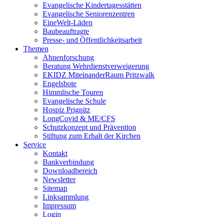
Evangelische Kindertagesstätten
Evangelische Seniorenzentren
EineWelt-Läden
Baubeauftragte
Presse- und Öffentlichkeitsarbeit
Themen
Ahnenforschung
Beratung Wehrdienstverweigerung
EKIDZ MiteinanderRaum Pritzwalk
Engelsbote
Himmlische Touren
Evangelische Schule
Hospiz Prignitz
LongCovid & ME/CFS
Schutzkonzept und Prävention
Stiftung zum Erhalt der Kirchen
Service
Kontakt
Bankverbindung
Downloadbereich
Newsletter
Sitemap
Linksammlung
Impressum
Login