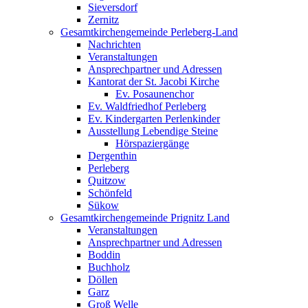
Sieversdorf
Zernitz
Gesamtkirchengemeinde Perleberg-Land
Nachrichten
Veranstaltungen
Ansprechpartner und Adressen
Kantorat der St. Jacobi Kirche
Ev. Posaunenchor
Ev. Waldfriedhof Perleberg
Ev. Kindergarten Perlenkinder
Ausstellung Lebendige Steine
Hörspaziergänge
Dergenthin
Perleberg
Quitzow
Schönfeld
Sükow
Gesamtkirchengemeinde Prignitz Land
Veranstaltungen
Ansprechpartner und Adressen
Boddin
Buchholz
Döllen
Garz
Groß Welle