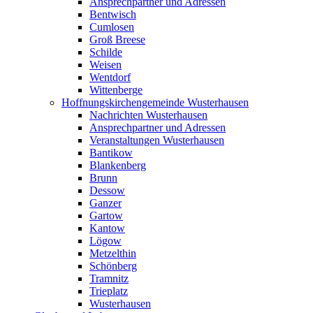
Ansprechpartner und Adressen
Bentwisch
Cumlosen
Groß Breese
Schilde
Weisen
Wentdorf
Wittenberge
Hoffnungskirchengemeinde Wusterhausen
Nachrichten Wusterhausen
Ansprechpartner und Adressen
Veranstaltungen Wusterhausen
Bantikow
Blankenberg
Brunn
Dessow
Ganzer
Gartow
Kantow
Lögow
Metzelthin
Schönberg
Tramnitz
Trieplatz
Wusterhausen