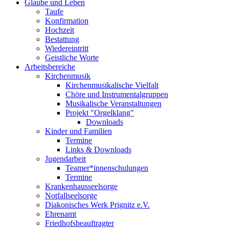
Glaube und Leben
Taufe
Konfirmation
Hochzeit
Bestattung
Wiedereintritt
Geistliche Worte
Arbeitsbereiche
Kirchenmusik
Kirchenmusikalische Vielfalt
Chöre und Instrumentalgruppen
Musikalische Veranstaltungen
Projekt "Orgelklang"
Downloads
Kinder und Familien
Termine
Links & Downloads
Jugendarbeit
Teamer*innenschulungen
Termine
Krankenhausseelsorge
Notfallseelsorge
Diakonisches Werk Prignitz e.V.
Ehrenamt
Friedhofsbeauftragter