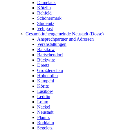
Damelack
Kötzlin
Rehfeld
Schönermark
Stüdenitz
Vehlgast
Gesamtkirchengemeinde Neustadt (Dosse)
Ansprechpartner und Adressen
Veranstaltungen
Barsikow
Bartschendorf
Bückwitz
Dreetz
Großderschau
Hohenofen
Kampehl
Köritz
Läsikow
Leddin
Lohm
Nackel
Neustadt
Plänitz
Roddahn
Segeletz