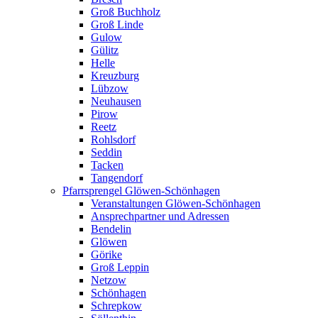
Groß Buchholz
Groß Linde
Gulow
Gülitz
Helle
Kreuzburg
Lübzow
Neuhausen
Pirow
Reetz
Rohlsdorf
Seddin
Tacken
Tangendorf
Pfarrsprengel Glöwen-Schönhagen
Veranstaltungen Glöwen-Schönhagen
Ansprechpartner und Adressen
Bendelin
Glöwen
Görike
Groß Leppin
Netzow
Schönhagen
Schrepkow