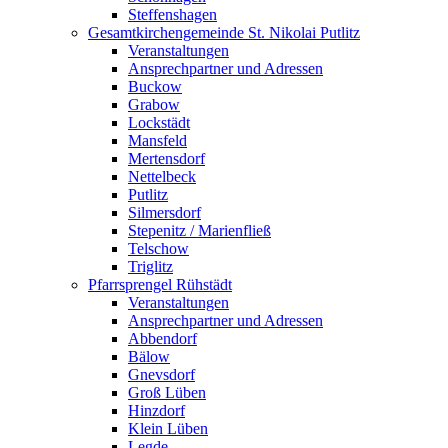
Steffenshagen
Gesamtkirchengemeinde St. Nikolai Putlitz
Veranstaltungen
Ansprechpartner und Adressen
Buckow
Grabow
Lockstädt
Mansfeld
Mertensdorf
Nettelbeck
Putlitz
Silmersdorf
Stepenitz / Marienfließ
Telschow
Triglitz
Pfarrsprengel Rühstädt
Veranstaltungen
Ansprechpartner und Adressen
Abbendorf
Bälow
Gnevsdorf
Groß Lüben
Hinzdorf
Klein Lüben
Legde