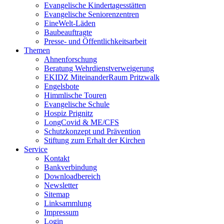
Evangelische Kindertagesstätten
Evangelische Seniorenzentren
EineWelt-Läden
Baubeauftragte
Presse- und Öffentlichkeitsarbeit
Themen
Ahnenforschung
Beratung Wehrdienstverweigerung
EKIDZ MiteinanderRaum Pritzwalk
Engelsbote
Himmlische Touren
Evangelische Schule
Hospiz Prignitz
LongCovid & ME/CFS
Schutzkonzept und Prävention
Stiftung zum Erhalt der Kirchen
Service
Kontakt
Bankverbindung
Downloadbereich
Newsletter
Sitemap
Linksammlung
Impressum
Login