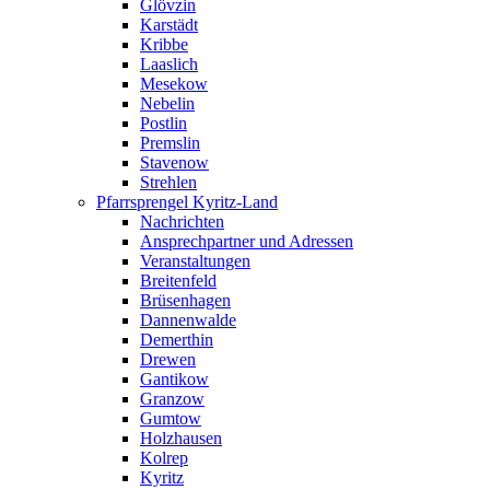
Glövzin
Karstädt
Kribbe
Laaslich
Mesekow
Nebelin
Postlin
Premslin
Stavenow
Strehlen
Pfarrsprengel Kyritz-Land
Nachrichten
Ansprechpartner und Adressen
Veranstaltungen
Breitenfeld
Brüsenhagen
Dannenwalde
Demerthin
Drewen
Gantikow
Granzow
Gumtow
Holzhausen
Kolrep
Kyritz