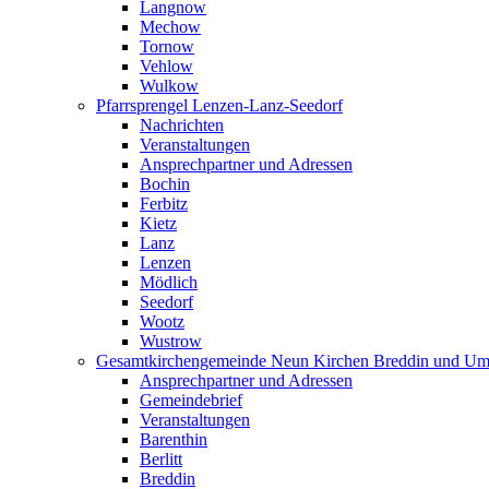
Langnow
Mechow
Tornow
Vehlow
Wulkow
Pfarrsprengel Lenzen-Lanz-Seedorf
Nachrichten
Veranstaltungen
Ansprechpartner und Adressen
Bochin
Ferbitz
Kietz
Lanz
Lenzen
Mödlich
Seedorf
Wootz
Wustrow
Gesamtkirchengemeinde Neun Kirchen Breddin und Um
Ansprechpartner und Adressen
Gemeindebrief
Veranstaltungen
Barenthin
Berlitt
Breddin