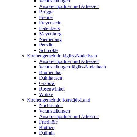
Veranstaltungen
Ansprechpartner und Adressen
Brügge
Frehne
Freyenstein
Halenbeck
Meyenburg
Niemerlang
Penzlin
Schmolde
Kirchengemeinde Jäglitz-Nadelbach
Ansprechpartner und Adressen
Veranstaltungen Jäglitz-Nadelbach
Blumenthal
Dahlhausen
Grabow
Rosenwinkel
Wutike
Kirchengemeinde Karstädt-Land
Nachrichten
Veranstaltungen
Ansprechpartner und Adressen
Friedhöfe
Blüthen
Dallmin