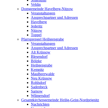
Söllenthin
Vehlin
Domgemeinde Havelberg-Nitzow
Veranstaltungen
Ansprechpartner und Adressen
Havelberg
Jederitz
Nitzow
Toppel
Pfarrsprengel Heiligengrabe
Veranstaltungen
Ansprechpartner und Adressen
Alt Krüssow
Blesendorf
Bölzke
Heiligengrabe
Kemnitz
Maulbeerwalde
Neu Krüssow
Rohlsdorf
Sadenbeck
Sarnow
Wilmersdorf
Gesamtkirchengemeinde Heilig-Geist-Nordprignitz
Nachrichten