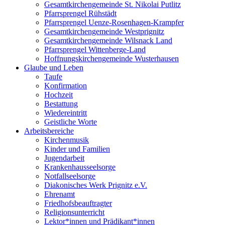
Gesamtkirchengemeinde St. Nikolai Putlitz
Pfarrsprengel Rühstädt
Pfarrsprengel Uenze-Rosenhagen-Krampfer
Gesamtkirchengemeinde Westprignitz
Gesamtkirchengemeinde Wilsnack Land
Pfarrsprengel Wittenberge-Land
Hoffnungskirchengemeinde Wusterhausen
Glaube und Leben
Taufe
Konfirmation
Hochzeit
Bestattung
Wiedereintritt
Geistliche Worte
Arbeitsbereiche
Kirchenmusik
Kinder und Familien
Jugendarbeit
Krankenhausseelsorge
Notfallseelsorge
Diakonisches Werk Prignitz e.V.
Ehrenamt
Friedhofsbeauftragter
Religionsunterricht
Lektor*innen und Prädikant*innen