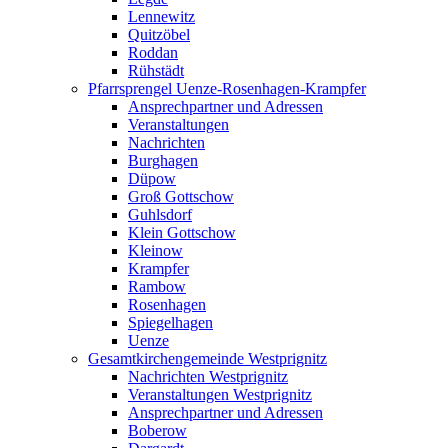
Lennewitz
Quitzöbel
Roddan
Rühstädt
Pfarrsprengel Uenze-Rosenhagen-Krampfer
Ansprechpartner und Adressen
Veranstaltungen
Nachrichten
Burghagen
Düpow
Groß Gottschow
Guhlsdorf
Klein Gottschow
Kleinow
Krampfer
Rambow
Rosenhagen
Spiegelhagen
Uenze
Gesamtkirchengemeinde Westprignitz
Nachrichten Westprignitz
Veranstaltungen Westprignitz
Ansprechpartner und Adressen
Boberow