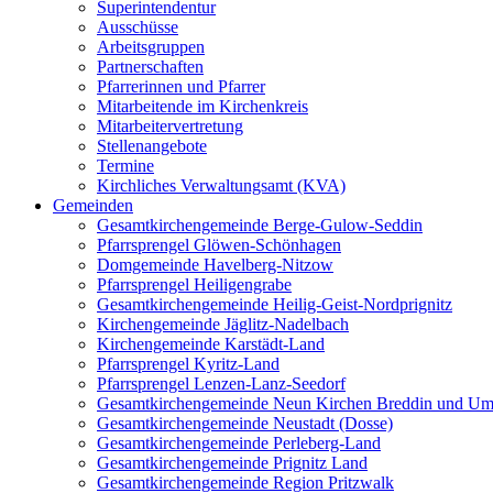
Superintendentur
Ausschüsse
Arbeitsgruppen
Partnerschaften
Pfarrerinnen und Pfarrer
Mitarbeitende im Kirchenkreis
Mitarbeitervertretung
Stellenangebote
Termine
Kirchliches Verwaltungsamt (KVA)
Gemeinden
Gesamtkirchengemeinde Berge-Gulow-Seddin
Pfarrsprengel Glöwen-Schönhagen
Domgemeinde Havelberg-Nitzow
Pfarrsprengel Heiligengrabe
Gesamtkirchengemeinde Heilig-Geist-Nordprignitz
Kirchengemeinde Jäglitz-Nadelbach
Kirchengemeinde Karstädt-Land
Pfarrsprengel Kyritz-Land
Pfarrsprengel Lenzen-Lanz-Seedorf
Gesamtkirchengemeinde Neun Kirchen Breddin und Um
Gesamtkirchengemeinde Neustadt (Dosse)
Gesamtkirchengemeinde Perleberg-Land
Gesamtkirchengemeinde Prignitz Land
Gesamtkirchengemeinde Region Pritzwalk