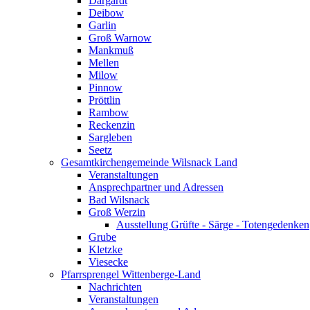
Dargardt
Deibow
Garlin
Groß Warnow
Mankmuß
Mellen
Milow
Pinnow
Pröttlin
Rambow
Reckenzin
Sargleben
Seetz
Gesamtkirchengemeinde Wilsnack Land
Veranstaltungen
Ansprechpartner und Adressen
Bad Wilsnack
Groß Werzin
Ausstellung Grüfte - Särge - Totengedenken
Grube
Kletzke
Viesecke
Pfarrsprengel Wittenberge-Land
Nachrichten
Veranstaltungen