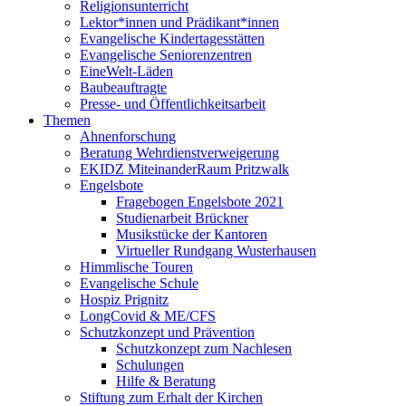
Religionsunterricht
Lektor*innen und Prädikant*innen
Evangelische Kindertagesstätten
Evangelische Seniorenzentren
EineWelt-Läden
Baubeauftragte
Presse- und Öffentlichkeitsarbeit
Themen
Ahnenforschung
Beratung Wehrdienstverweigerung
EKIDZ MiteinanderRaum Pritzwalk
Engelsbote
Fragebogen Engelsbote 2021
Studienarbeit Brückner
Musikstücke der Kantoren
Virtueller Rundgang Wusterhausen
Himmlische Touren
Evangelische Schule
Hospiz Prignitz
LongCovid & ME/CFS
Schutzkonzept und Prävention
Schutzkonzept zum Nachlesen
Schulungen
Hilfe & Beratung
Stiftung zum Erhalt der Kirchen