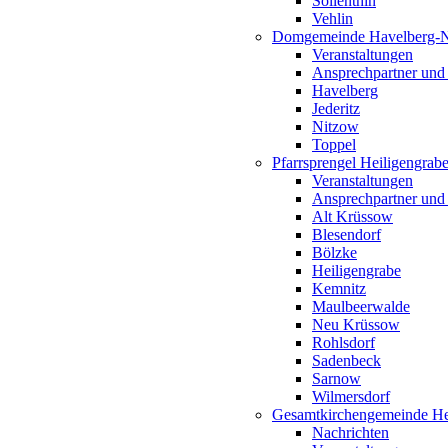
Söllenthin
Vehlin
Domgemeinde Havelberg-
Veranstaltungen
Ansprechpartner und
Havelberg
Jederitz
Nitzow
Toppel
Pfarrsprengel Heiligengrab
Veranstaltungen
Ansprechpartner und
Alt Krüssow
Blesendorf
Bölzke
Heiligengrabe
Kemnitz
Maulbeerwalde
Neu Krüssow
Rohlsdorf
Sadenbeck
Sarnow
Wilmersdorf
Gesamtkirchengemeinde Hei
Nachrichten