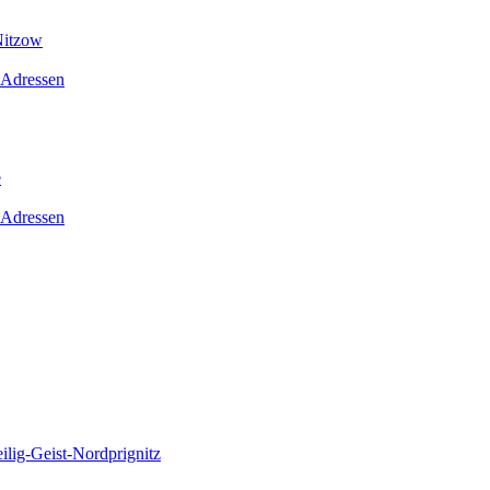
Nitzow
 Adressen
e
 Adressen
lig-Geist-Nordprignitz