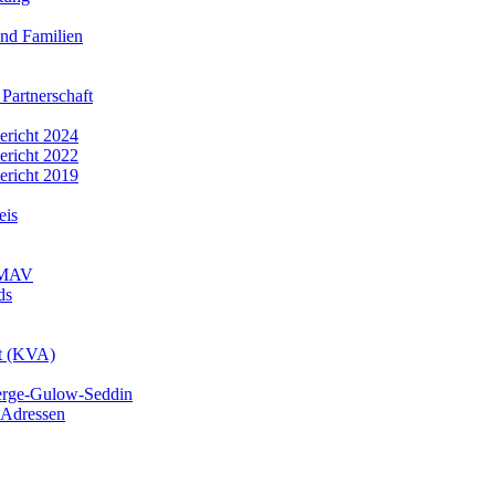
nd Familien
 Partnerschaft
bericht 2024
bericht 2022
bericht 2019
eis
r MAV
ds
mt (KVA)
erge-Gulow-Seddin
 Adressen