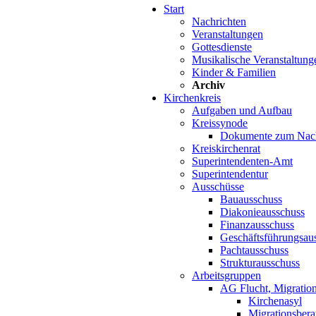
Start
Nachrichten
Veranstaltungen
Gottesdienste
Musikalische Veranstaltung
Kinder & Familien
Archiv
Kirchenkreis
Aufgaben und Aufbau
Kreissynode
Dokumente zum Nac
Kreiskirchenrat
Superintendenten-Amt
Superintendentur
Ausschüsse
Bauausschuss
Diakonieausschuss
Finanzausschuss
Geschäftsführungsau
Pachtausschuss
Strukturausschuss
Arbeitsgruppen
AG Flucht, Migration
Kirchenasyl
Migrationsbera