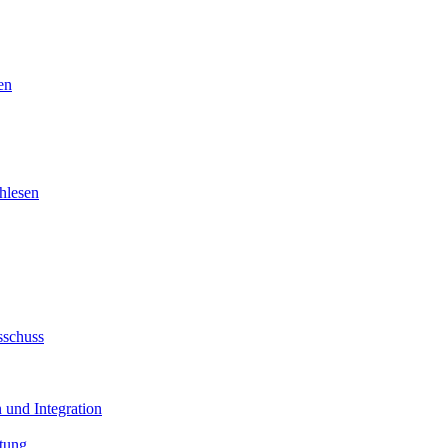
en
hlesen
sschuss
 und Integration
tung