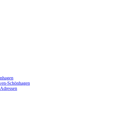
önhagen
öwen-Schönhagen
 Adressen