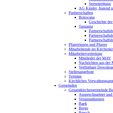
Seenotrettung
AG Kinder, Jugend u
Partnerschaften
Botswana
Geschichte der
Tansania
Partnerschafts
Partnerschafts
Partnerschafts
Pfarrerinnen und Pfarrer
Mitarbeitende im Kirchenkr
Mitarbeitervertretung
Mitglieder der MAV
Nachrichten aus de
Verfügbare Downloa
Stellenangebote
Termine
Kirchliches Verwaltungsa
Gemeinden
Gesamtkirchengemeinde B
Ansprechpartner und
Veranstaltungen
Baek
Berge
Bresch