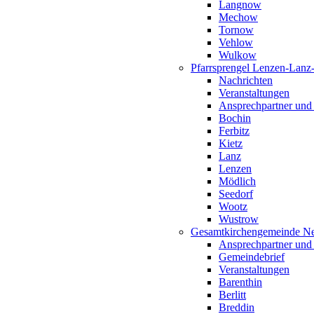
Langnow
Mechow
Tornow
Vehlow
Wulkow
Pfarrsprengel Lenzen-Lanz
Nachrichten
Veranstaltungen
Ansprechpartner und
Bochin
Ferbitz
Kietz
Lanz
Lenzen
Mödlich
Seedorf
Wootz
Wustrow
Gesamtkirchengemeinde Ne
Ansprechpartner und
Gemeindebrief
Veranstaltungen
Barenthin
Berlitt
Breddin