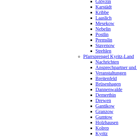
Glövzin
Karstädt
Kribbe
Laaslich
Mesekow
Nebelin
Postlin
Premslin
Stavenow
Strehlen
Pfarrsprengel Kyritz-Land
Nachrichten
Ansprechpartner und
Veranstaltungen
Breitenfeld
Brüsenhagen
Dannenwalde
Demerthin
Drewen
Gantikow
Granzow
Gumtow
Holzhausen
Kolrep
Kyritz