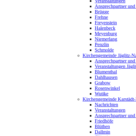
Veranstaltungen
Ansprechpartner und
Brügge
Frehne
Freyenstein
Halenbeck
Meyenburg
Niemerlang
Penzlin
Schmolde
Kirchengemeinde Jäglitz-N
Ansprechpartner und
Veranstaltungen Jägl
Blumenthal
Dahlhausen
Grabow
Rosenwinkel
Wutike
Kirchengemeinde Karstädt
Nachrichten
Veranstaltungen
Ansprechpartner und
Friedhöfe
Blüthen
Dallmin