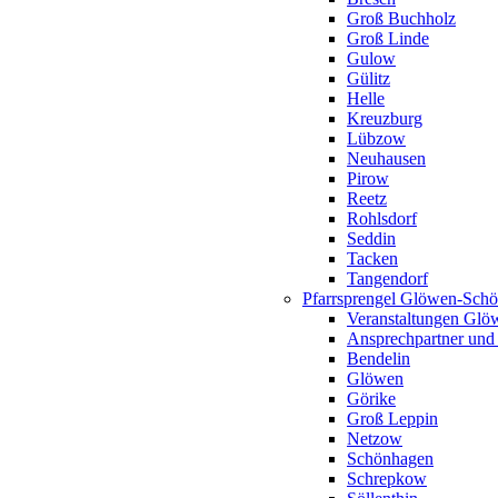
Groß Buchholz
Groß Linde
Gulow
Gülitz
Helle
Kreuzburg
Lübzow
Neuhausen
Pirow
Reetz
Rohlsdorf
Seddin
Tacken
Tangendorf
Pfarrsprengel Glöwen-Sch
Veranstaltungen Gl
Ansprechpartner und
Bendelin
Glöwen
Görike
Groß Leppin
Netzow
Schönhagen
Schrepkow