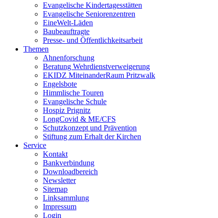
Evangelische Kindertagesstätten
Evangelische Seniorenzentren
EineWelt-Läden
Baubeauftragte
Presse- und Öffentlichkeitsarbeit
Themen
Ahnenforschung
Beratung Wehrdienstverweigerung
EKIDZ MiteinanderRaum Pritzwalk
Engelsbote
Himmlische Touren
Evangelische Schule
Hospiz Prignitz
LongCovid & ME/CFS
Schutzkonzept und Prävention
Stiftung zum Erhalt der Kirchen
Service
Kontakt
Bankverbindung
Downloadbereich
Newsletter
Sitemap
Linksammlung
Impressum
Login