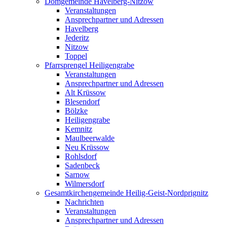
Domgemeinde Havelberg-Nitzow
Veranstaltungen
Ansprechpartner und Adressen
Havelberg
Jederitz
Nitzow
Toppel
Pfarrsprengel Heiligengrabe
Veranstaltungen
Ansprechpartner und Adressen
Alt Krüssow
Blesendorf
Bölzke
Heiligengrabe
Kemnitz
Maulbeerwalde
Neu Krüssow
Rohlsdorf
Sadenbeck
Sarnow
Wilmersdorf
Gesamtkirchengemeinde Heilig-Geist-Nordprignitz
Nachrichten
Veranstaltungen
Ansprechpartner und Adressen