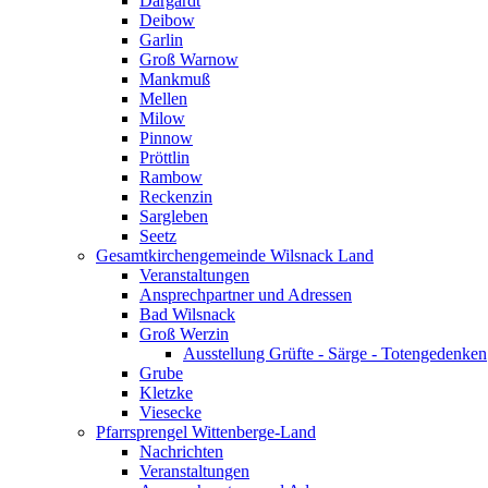
Dargardt
Deibow
Garlin
Groß Warnow
Mankmuß
Mellen
Milow
Pinnow
Pröttlin
Rambow
Reckenzin
Sargleben
Seetz
Gesamtkirchengemeinde Wilsnack Land
Veranstaltungen
Ansprechpartner und Adressen
Bad Wilsnack
Groß Werzin
Ausstellung Grüfte - Särge - Totengedenken
Grube
Kletzke
Viesecke
Pfarrsprengel Wittenberge-Land
Nachrichten
Veranstaltungen