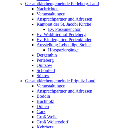
Gesamtkirchengemeinde Perleberg-Land
Nachrichten
Veranstaltungen
Ansprechpartner und Adressen
Kantorat der St. Jacobi Kirche
Ev. Posaunenchor
Ev. Waldfriedhof Perleberg
Ev. Kindergarten Perlenkinder
Ausstellung Lebendige Steine
Hörspaziergänge
Dergenthin
Perleberg
Quitzow
Schönfeld
Sükow
Gesamtkirchengemeinde Prignitz Land
Veranstaltungen
Ansprechpartner und Adressen
Boddin
Buchholz
Döllen
Garz
Groß Welle
Groß Woltersdorf
Kehrberg