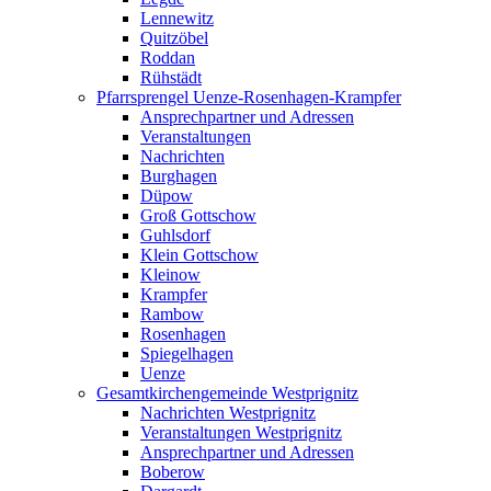
Lennewitz
Quitzöbel
Roddan
Rühstädt
Pfarrsprengel Uenze-Rosenhagen-Krampfer
Ansprechpartner und Adressen
Veranstaltungen
Nachrichten
Burghagen
Düpow
Groß Gottschow
Guhlsdorf
Klein Gottschow
Kleinow
Krampfer
Rambow
Rosenhagen
Spiegelhagen
Uenze
Gesamtkirchengemeinde Westprignitz
Nachrichten Westprignitz
Veranstaltungen Westprignitz
Ansprechpartner und Adressen
Boberow