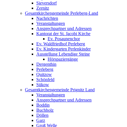
Sieversdorf
Zernitz
Gesamtkirchengemeinde Perleberg-Land
Nachrichten
Veranstaltungen
Ansprechpartner und Adressen
Kantorat der St. Jacobi Kirche
Ev. Posaunenchor
Ev. Waldfriedhof Perleberg
Ev. Kindergarten Perlenkinder
Ausstellung Lebendige Steine
Hörspaziergänge
Dergenthin
Perleberg
Quitzow
Schönfeld
Sükow
Gesamtkirchengemeinde Prignitz Land
Veranstaltungen
Ansprechpartner und Adressen
Boddin
Buchholz
Döllen
Garz
Groß Welle