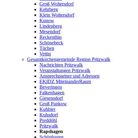
Groß Woltersdorf
Kehrberg
Klein Woltersdorf
Kunow
Lindenberg
Mesendorf
Reckenthin
Schönebeck
Tüchen
Vettin
Gesamtkirchengemeinde Region Pritzwalk
Nachrichten Pritzwalk
Veranstaltungen Pritzwalk
Ansprechpartner und Adressen
EKIDZ MiteinanderRaum
Beveringen
Falkenhagen
Giesensdorf
Groß Pankow
Kuhbier
Kuhsdorf
Preddöhl
Pritzwalk
Rapshagen
Schönhagen