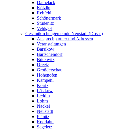
Damelack
Kötzlin
Rehfeld
Schönermark
Stüdenitz
Vehlgast
Gesamtkirchengemeinde Neustadt (Dosse)
Ansprechpartner und Adressen
Veranstaltungen
Barsikow
Bartschendorf
Bückwitz
Dreetz
Großderschau
Hohenofen
Kampehl
Köritz
Läsikow
Leddin
Lohm
Nackel
Neustadt
Plänitz
Roddahn
Segeletz