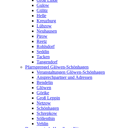
Groß Linde
Gulow
Gülitz
Helle
Kreuzburg
Lübzow
Neuhausen
Pirow
Reetz
Rohlsdorf
Seddin
Tacken
Tangendorf
Pfarrsprengel Glöwen-Schönhagen
Veranstaltungen Glöwen-Schönhagen
Ansprechpartner und Adressen
Bendelin
Glöwen
Görike
Groß Leppin
Netzow
Schönhagen
Schrepkow
Söllenthin
Vehlin