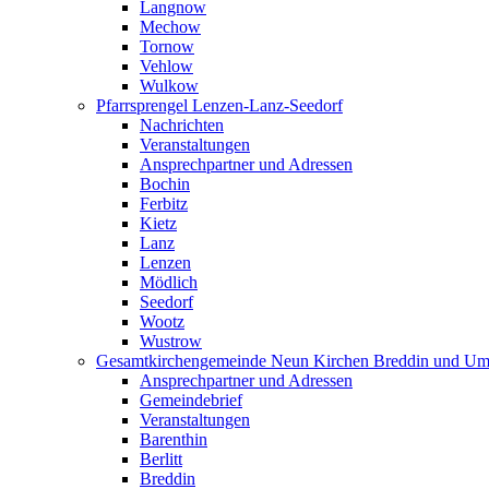
Langnow
Mechow
Tornow
Vehlow
Wulkow
Pfarrsprengel Lenzen-Lanz-Seedorf
Nachrichten
Veranstaltungen
Ansprechpartner und Adressen
Bochin
Ferbitz
Kietz
Lanz
Lenzen
Mödlich
Seedorf
Wootz
Wustrow
Gesamtkirchengemeinde Neun Kirchen Breddin und Um
Ansprechpartner und Adressen
Gemeindebrief
Veranstaltungen
Barenthin
Berlitt
Breddin