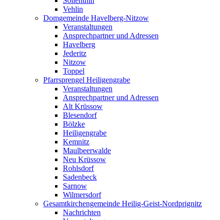
Söllenthin
Vehlin
Domgemeinde Havelberg-Nitzow
Veranstaltungen
Ansprechpartner und Adressen
Havelberg
Jederitz
Nitzow
Toppel
Pfarrsprengel Heiligengrabe
Veranstaltungen
Ansprechpartner und Adressen
Alt Krüssow
Blesendorf
Bölzke
Heiligengrabe
Kemnitz
Maulbeerwalde
Neu Krüssow
Rohlsdorf
Sadenbeck
Sarnow
Wilmersdorf
Gesamtkirchengemeinde Heilig-Geist-Nordprignitz
Nachrichten