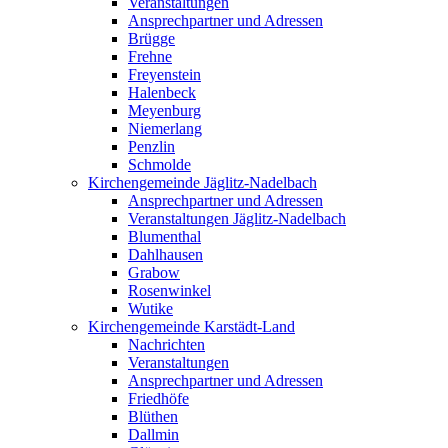
Veranstaltungen
Ansprechpartner und Adressen
Brügge
Frehne
Freyenstein
Halenbeck
Meyenburg
Niemerlang
Penzlin
Schmolde
Kirchengemeinde Jäglitz-Nadelbach
Ansprechpartner und Adressen
Veranstaltungen Jäglitz-Nadelbach
Blumenthal
Dahlhausen
Grabow
Rosenwinkel
Wutike
Kirchengemeinde Karstädt-Land
Nachrichten
Veranstaltungen
Ansprechpartner und Adressen
Friedhöfe
Blüthen
Dallmin