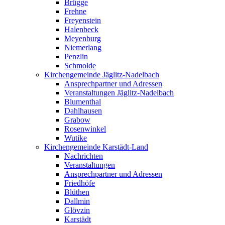
Brügge
Frehne
Freyenstein
Halenbeck
Meyenburg
Niemerlang
Penzlin
Schmolde
Kirchengemeinde Jäglitz-Nadelbach
Ansprechpartner und Adressen
Veranstaltungen Jäglitz-Nadelbach
Blumenthal
Dahlhausen
Grabow
Rosenwinkel
Wutike
Kirchengemeinde Karstädt-Land
Nachrichten
Veranstaltungen
Ansprechpartner und Adressen
Friedhöfe
Blüthen
Dallmin
Glövzin
Karstädt