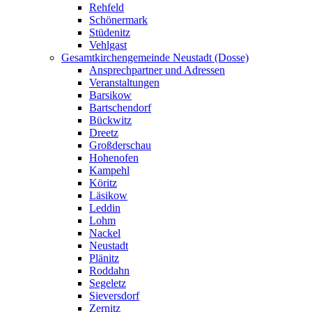
Rehfeld
Schönermark
Stüdenitz
Vehlgast
Gesamtkirchengemeinde Neustadt (Dosse)
Ansprechpartner und Adressen
Veranstaltungen
Barsikow
Bartschendorf
Bückwitz
Dreetz
Großderschau
Hohenofen
Kampehl
Köritz
Läsikow
Leddin
Lohm
Nackel
Neustadt
Plänitz
Roddahn
Segeletz
Sieversdorf
Zernitz