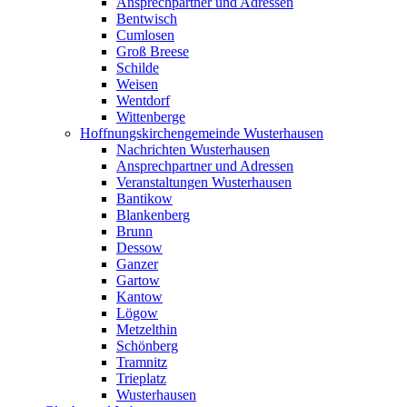
Ansprechpartner und Adressen
Bentwisch
Cumlosen
Groß Breese
Schilde
Weisen
Wentdorf
Wittenberge
Hoffnungskirchengemeinde Wusterhausen
Nachrichten Wusterhausen
Ansprechpartner und Adressen
Veranstaltungen Wusterhausen
Bantikow
Blankenberg
Brunn
Dessow
Ganzer
Gartow
Kantow
Lögow
Metzelthin
Schönberg
Tramnitz
Trieplatz
Wusterhausen