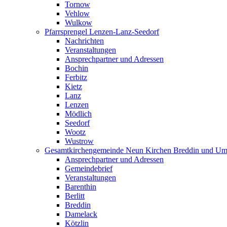
Tornow
Vehlow
Wulkow
Pfarrsprengel Lenzen-Lanz-Seedorf
Nachrichten
Veranstaltungen
Ansprechpartner und Adressen
Bochin
Ferbitz
Kietz
Lanz
Lenzen
Mödlich
Seedorf
Wootz
Wustrow
Gesamtkirchengemeinde Neun Kirchen Breddin und Um
Ansprechpartner und Adressen
Gemeindebrief
Veranstaltungen
Barenthin
Berlitt
Breddin
Damelack
Kötzlin