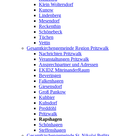
Klein Woltersdorf
Kunow
Lindenberg
Mesendorf
Reckenthin
Schönebeck
Tüchen
Vettin
Gesamtkirchengemeinde Region Pritzwalk
Nachrichten Pritzwalk
Veranstaltungen Pritzwalk
Ansprechpartner und Adressen
EKIDZ MiteinanderRaum
Beveringen
Falkenhagen
Giesensdorf
Groß Pankow
Kuhbier
Kuhsdorf
Preddöhl
Pritzwalk
Rapshagen
Schönhagen
Steffenshagen
Gesamtkirchengemeinde St. Nikolai Putlitz