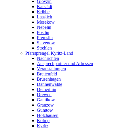
Glövzin
Karstädt
Kribbe
Laaslich
Mesekow
Nebelin
Postlin
Premslin
Stavenow
Strehlen
Pfarrsprengel Kyritz-Land
Nachrichten
Ansprechpartner und Adressen
Veranstaltungen
Breitenfeld
Brüsenhagen
Dannenwalde
Demerthin
Drewen
Gantikow
Granzow
Gumtow
Holzhausen
Kolrep
Kyritz