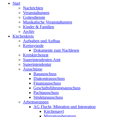
Start
Nachrichten
Veranstaltungen
Gottesdienste
Musikalische Veranstaltungen
Kinder & Familien
Archiv
Kirchenkreis
Aufgaben und Aufbau
Kreissynode
Dokumente zum Nachlesen
Kreiskirchenrat
Superintendenten-Amt
Superintendentur
Ausschüsse
Bauausschuss
Diakonieausschuss
Finanzausschuss
Geschäftsführungsausschuss
Pachtausschuss
Strukturausschuss
Arbeitsgruppen
AG Flucht, Migration und Integration
Kirchenasyl
Migrationsberatung