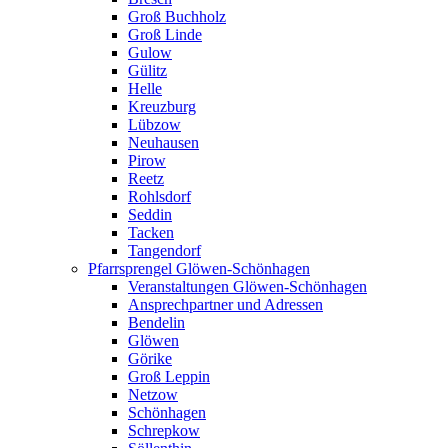
Groß Buchholz
Groß Linde
Gulow
Gülitz
Helle
Kreuzburg
Lübzow
Neuhausen
Pirow
Reetz
Rohlsdorf
Seddin
Tacken
Tangendorf
Pfarrsprengel Glöwen-Schönhagen
Veranstaltungen Glöwen-Schönhagen
Ansprechpartner und Adressen
Bendelin
Glöwen
Görike
Groß Leppin
Netzow
Schönhagen
Schrepkow