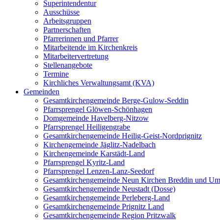
Superintendentur
Ausschüsse
Arbeitsgruppen
Partnerschaften
Pfarrerinnen und Pfarrer
Mitarbeitende im Kirchenkreis
Mitarbeitervertretung
Stellenangebote
Termine
Kirchliches Verwaltungsamt (KVA)
Gemeinden
Gesamtkirchengemeinde Berge-Gulow-Seddin
Pfarrsprengel Glöwen-Schönhagen
Domgemeinde Havelberg-Nitzow
Pfarrsprengel Heiligengrabe
Gesamtkirchengemeinde Heilig-Geist-Nordprignitz
Kirchengemeinde Jäglitz-Nadelbach
Kirchengemeinde Karstädt-Land
Pfarrsprengel Kyritz-Land
Pfarrsprengel Lenzen-Lanz-Seedorf
Gesamtkirchengemeinde Neun Kirchen Breddin und Um
Gesamtkirchengemeinde Neustadt (Dosse)
Gesamtkirchengemeinde Perleberg-Land
Gesamtkirchengemeinde Prignitz Land
Gesamtkirchengemeinde Region Pritzwalk