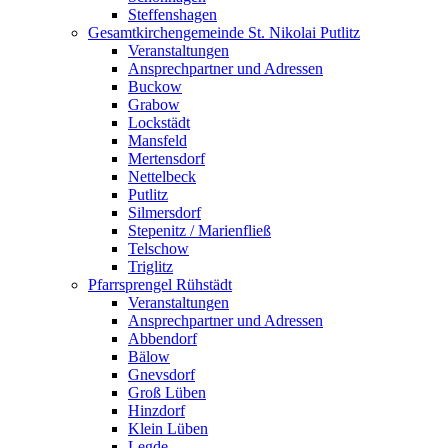
Steffenshagen
Gesamtkirchengemeinde St. Nikolai Putlitz
Veranstaltungen
Ansprechpartner und Adressen
Buckow
Grabow
Lockstädt
Mansfeld
Mertensdorf
Nettelbeck
Putlitz
Silmersdorf
Stepenitz / Marienfließ
Telschow
Triglitz
Pfarrsprengel Rühstädt
Veranstaltungen
Ansprechpartner und Adressen
Abbendorf
Bälow
Gnevsdorf
Groß Lüben
Hinzdorf
Klein Lüben
Legde