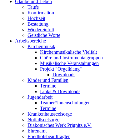
Glaube und Leben
Taufe
Konfirmation
Hochzeit
Bestattung
Wiedereintritt
Geistliche Worte
Arbeitsbereiche
Kirchenmusik
Kirchenmusikalische Vielfalt
Chöre und Instrumentalgruppen
Musikalische Veranstaltungen
Projekt "Orgelklang"
Downloads
Kinder und Familien
Termine
Links & Downloads
Jugendarbeit
Teamer*innenschulungen
Termine
Krankenhausseelsorge
Notfallseelsorge
Diakonisches Werk Prignitz e.V.
Ehrenamt
Friedhofsbeauftragter