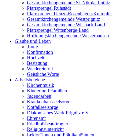
Gesamtkirchengemeinde St. Nikolai Putlitz
Pfarrsprengel Rühstädt
Pfarrsprengel Uenze-Rosenhagen-Krampfer
Gesamtkirchengemeinde Westprignitz
Gesamtkirchengemeinde Wilsnack Land
Pfarrsprengel Wittenberge-Land
Hoffnungskirchengemeinde Wusterhausen
Glaube und Leben
Taufe
Konfirmation
Hochzeit
Bestattung
Wiedereintritt
Geistliche Worte
Arbeitsbereiche
Kirchenmusik
Kinder und Familien
Jugendarbeit
Krankenhausseelsorge
Notfallseelsorge
Diakonisches Werk Prignitz e.V.
Ehrenamt
Friedhofsbeauftragter
Religionsunterricht
Lektor*innen und Prädikant*innen