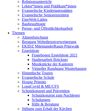
Religionsunterricht
Lektor*innen und Prädikant*innen
Evangelische Kindertagesstätten
Evangelische Seniorenzentren
EineWelt-Läden
Baubeauftragte
Presse- und Öffentlichkeitsarbeit
Themen
Ahnenforschung
Beratung Wehrdienstverweigerung
EKIDZ MiteinanderRaum Pritzwalk
Engelsbote
Fragebogen Engelsbote 2021
Studienarbeit Brückner
Musikstücke der Kantoren
Virtueller Rundgang Wusterhausen
Himmlische Touren
Evangelische Schule
Hospiz Prignitz
LongCovid & ME/CFS
Schutzkonzept und Prävention
Schutzkonzept zum Nachlesen
Schulungen
Hilfe & Beratung
Stiftung zum Erhalt der Kirchen