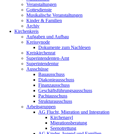
Veranstaltungen
Gottesdienste
Musikalische Veranstaltungen
Kinder & Familien
Archiv
Kirchenkreis
Aufgaben und Aufbau
Kreissynode
Dokumente zum Nachlesen
Kreiskirchenrat
Superintendenten-Amt
Superintendentur
Ausschüsse
Bauausschuss
Diakonieausschuss
Finanzausschuss
Geschäftsführungsausschuss
Pachtausschuss
Strukturausschuss
Arbeitsgruppen
AG Flucht, Migration und Integration
Kirchenasyl
Migrationsberatung
Seenotrettung
AG Kinder, Jugend und Familien