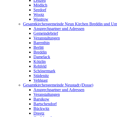
Lenzen
Mödlich
Seedorf
Wootz
Wustrow
Gesamtkirchengemeinde Neun Kirchen Breddin und Um
Ansprechpartner und Adressen
Gemeindebrief
Veranstaltungen
Barenthin
Berlitt
Breddin
Damelack
Kötzlin
Rehfeld
Schönermark
Stüdenitz
Vehlgast
Gesamtkirchengemeinde Neustadt (Dosse)
Ansprechpartner und Adressen
Veranstaltungen
Barsikow
Bartschendorf
Bückwitz
Dreetz