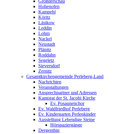
Großderschau
Hohenofen
Kampehl
Köritz
Läsikow
Leddin
Lohm
Nackel
Neustadt
Plänitz
Roddahn
Segeletz
Sieversdorf
Zernitz
Gesamtkirchengemeinde Perleberg-Land
Nachrichten
Veranstaltungen
Ansprechpartner und Adressen
Kantorat der St. Jacobi Kirche
Ev. Posaunenchor
Ev. Waldfriedhof Perleberg
Ev. Kindergarten Perlenkinder
Ausstellung Lebendige Steine
Hörspaziergänge
Dergenthin