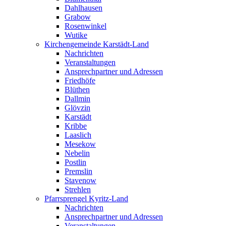
Dahlhausen
Grabow
Rosenwinkel
Wutike
Kirchengemeinde Karstädt-Land
Nachrichten
Veranstaltungen
Ansprechpartner und Adressen
Friedhöfe
Blüthen
Dallmin
Glövzin
Karstädt
Kribbe
Laaslich
Mesekow
Nebelin
Postlin
Premslin
Stavenow
Strehlen
Pfarrsprengel Kyritz-Land
Nachrichten
Ansprechpartner und Adressen
Veranstaltungen