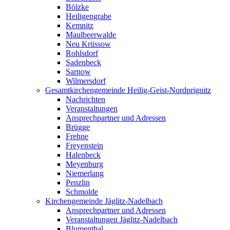
Bölzke
Heiligengrabe
Kemnitz
Maulbeerwalde
Neu Krüssow
Rohlsdorf
Sadenbeck
Sarnow
Wilmersdorf
Gesamtkirchengemeinde Heilig-Geist-Nordprignitz
Nachrichten
Veranstaltungen
Ansprechpartner und Adressen
Brügge
Frehne
Freyenstein
Halenbeck
Meyenburg
Niemerlang
Penzlin
Schmolde
Kirchengemeinde Jäglitz-Nadelbach
Ansprechpartner und Adressen
Veranstaltungen Jäglitz-Nadelbach
Blumenthal