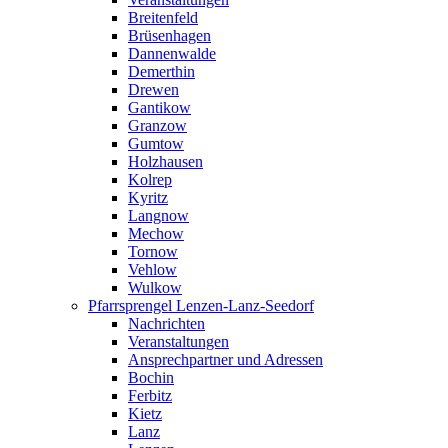
Breitenfeld
Brüsenhagen
Dannenwalde
Demerthin
Drewen
Gantikow
Granzow
Gumtow
Holzhausen
Kolrep
Kyritz
Langnow
Mechow
Tornow
Vehlow
Wulkow
Pfarrsprengel Lenzen-Lanz-Seedorf
Nachrichten
Veranstaltungen
Ansprechpartner und Adressen
Bochin
Ferbitz
Kietz
Lanz