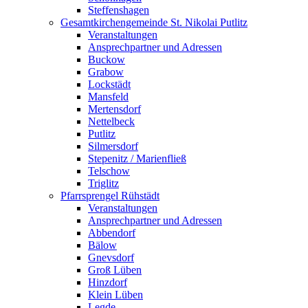
Steffenshagen
Gesamtkirchengemeinde St. Nikolai Putlitz
Veranstaltungen
Ansprechpartner und Adressen
Buckow
Grabow
Lockstädt
Mansfeld
Mertensdorf
Nettelbeck
Putlitz
Silmersdorf
Stepenitz / Marienfließ
Telschow
Triglitz
Pfarrsprengel Rühstädt
Veranstaltungen
Ansprechpartner und Adressen
Abbendorf
Bälow
Gnevsdorf
Groß Lüben
Hinzdorf
Klein Lüben
Legde