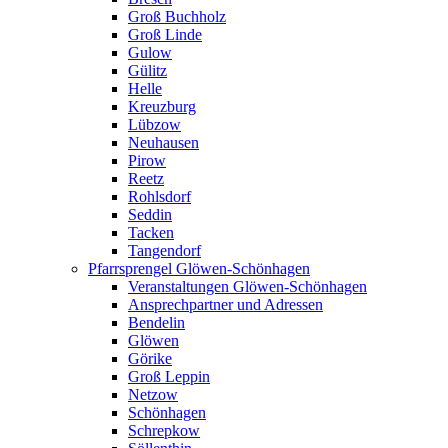
Groß Buchholz
Groß Linde
Gulow
Gülitz
Helle
Kreuzburg
Lübzow
Neuhausen
Pirow
Reetz
Rohlsdorf
Seddin
Tacken
Tangendorf
Pfarrsprengel Glöwen-Schönhagen
Veranstaltungen Glöwen-Schönhagen
Ansprechpartner und Adressen
Bendelin
Glöwen
Görike
Groß Leppin
Netzow
Schönhagen
Schrepkow