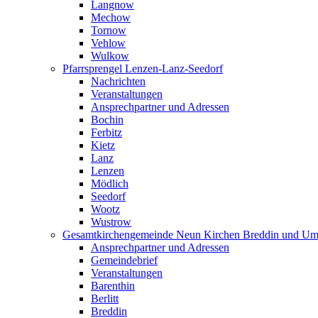
Langnow
Mechow
Tornow
Vehlow
Wulkow
Pfarrsprengel Lenzen-Lanz-Seedorf
Nachrichten
Veranstaltungen
Ansprechpartner und Adressen
Bochin
Ferbitz
Kietz
Lanz
Lenzen
Mödlich
Seedorf
Wootz
Wustrow
Gesamtkirchengemeinde Neun Kirchen Breddin und Um
Ansprechpartner und Adressen
Gemeindebrief
Veranstaltungen
Barenthin
Berlitt
Breddin