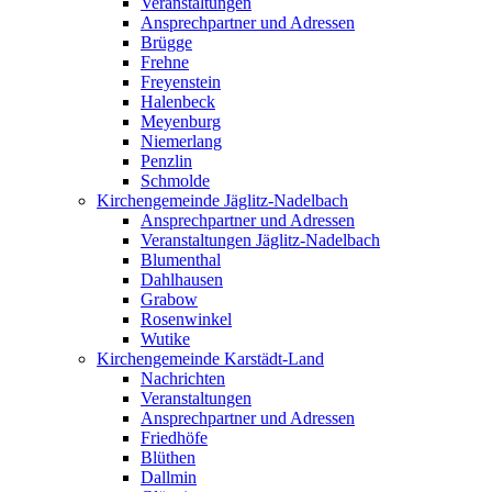
Veranstaltungen
Ansprechpartner und Adressen
Brügge
Frehne
Freyenstein
Halenbeck
Meyenburg
Niemerlang
Penzlin
Schmolde
Kirchengemeinde Jäglitz-Nadelbach
Ansprechpartner und Adressen
Veranstaltungen Jäglitz-Nadelbach
Blumenthal
Dahlhausen
Grabow
Rosenwinkel
Wutike
Kirchengemeinde Karstädt-Land
Nachrichten
Veranstaltungen
Ansprechpartner und Adressen
Friedhöfe
Blüthen
Dallmin