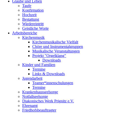
Glaube und Leben
Taufe
Konfirmation
Hochzeit
Bestattung
Wiedereintritt
Geistliche Worte
Arbeitsbereiche
Kirchenmusik
Kirchenmusikalische Vielfalt
Chöre und Instrumentalgruppen
Musikalische Veranstaltungen
Projekt "Orgelklang"
Downloads
Kinder und Familien
Termine
Links & Downloads
Jugendarbeit
Teamer*innenschulungen
Termine
Krankenhausseelsorge
Notfallseelsorge
Diakonisches Werk Prignitz e.V.
Ehrenamt
Friedhofsbeauftragter