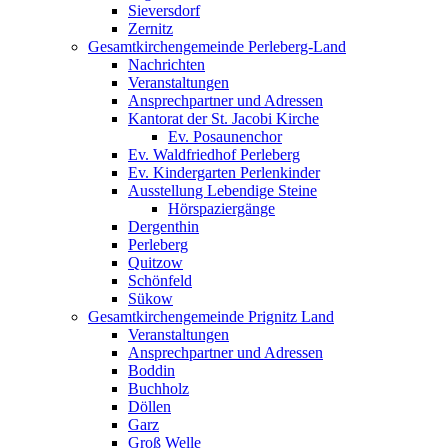
Sieversdorf
Zernitz
Gesamtkirchengemeinde Perleberg-Land
Nachrichten
Veranstaltungen
Ansprechpartner und Adressen
Kantorat der St. Jacobi Kirche
Ev. Posaunenchor
Ev. Waldfriedhof Perleberg
Ev. Kindergarten Perlenkinder
Ausstellung Lebendige Steine
Hörspaziergänge
Dergenthin
Perleberg
Quitzow
Schönfeld
Sükow
Gesamtkirchengemeinde Prignitz Land
Veranstaltungen
Ansprechpartner und Adressen
Boddin
Buchholz
Döllen
Garz
Groß Welle