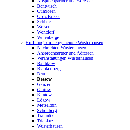
Ansprechpartner und Adressen
Bentwisch
Cumlosen
Groß Breese
Schilde
Weisen
Wentdorf
Wittenberge
Hoffnungskirchengemeinde Wusterhausen
Nachrichten Wusterhausen
Ansprechpartner und Adressen
Veranstaltungen Wusterhausen
Bantikow
Blankenberg
Brunn
Dessow
Ganzer
Gartow
Kantow
Lögow
Metzelthin
Schönberg
Tramnitz
Trieplatz
Wusterhausen