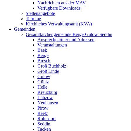
Nachrichten aus der MAV
Verfügbare Downloads
Stellenangebote
Termine
Kirchliches Verwaltungsamt (KVA)
Gemeinden
Gesamtkirchengemeinde Berge-Gulow-Seddin
Ansprechpartner und Adressen
Veranstaltungen
Baek
Berge
Bresch
Groß Buchholz
Groß Linde
Gulow
Gülitz
Helle
Kreuzburg
Lübzow
Neuhausen
Pirow
Reetz
Rohlsdorf
Seddin
Tacken