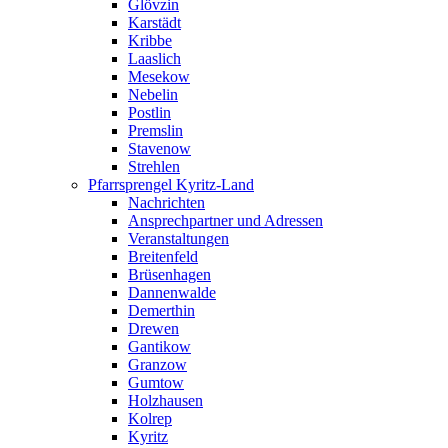
Glövzin
Karstädt
Kribbe
Laaslich
Mesekow
Nebelin
Postlin
Premslin
Stavenow
Strehlen
Pfarrsprengel Kyritz-Land
Nachrichten
Ansprechpartner und Adressen
Veranstaltungen
Breitenfeld
Brüsenhagen
Dannenwalde
Demerthin
Drewen
Gantikow
Granzow
Gumtow
Holzhausen
Kolrep
Kyritz