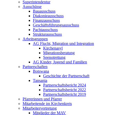
Superintendentur
Ausschüsse
Bauausschuss
Diakonieausschuss
Finanzausschuss
Geschäftsführungsausschuss
Pachtausschuss
Strukturausschuss
Arbeitsgruppen
AG Flucht, Migration und Integration
Kirchenasyl
Migrationsberatung
Seenotrettung
AG Kinder, Jugend und Familien
Partnerschaften
Botswana
Geschichte der Partnerschaft
Tansania
Partnerschaftsbericht 2024
Partnerschaftsbericht 2022
Partnerschaftsbericht 2019
Pfarrerinnen und Pfarrer
Mitarbeitende im Kirchenkreis
Mitarbeitervertretung
Mitglieder der MAV