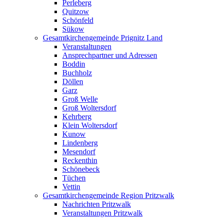
Perleberg
Quitzow
Schönfeld
Sükow
Gesamtkirchengemeinde Prignitz Land
Veranstaltungen
Ansprechpartner und Adressen
Boddin
Buchholz
Döllen
Garz
Groß Welle
Groß Woltersdorf
Kehrberg
Klein Woltersdorf
Kunow
Lindenberg
Mesendorf
Reckenthin
Schönebeck
Tüchen
Vettin
Gesamtkirchengemeinde Region Pritzwalk
Nachrichten Pritzwalk
Veranstaltungen Pritzwalk