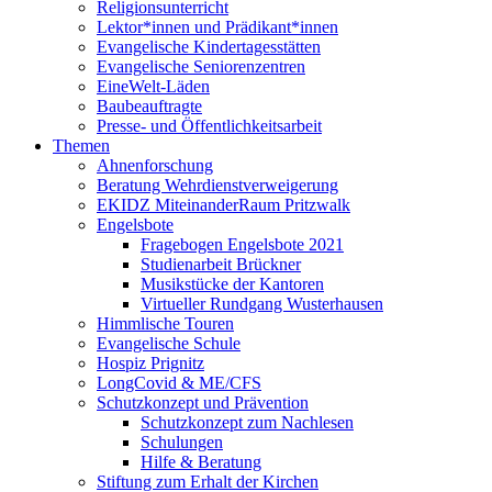
Religionsunterricht
Lektor*innen und Prädikant*innen
Evangelische Kindertagesstätten
Evangelische Seniorenzentren
EineWelt-Läden
Baubeauftragte
Presse- und Öffentlichkeitsarbeit
Themen
Ahnenforschung
Beratung Wehrdienstverweigerung
EKIDZ MiteinanderRaum Pritzwalk
Engelsbote
Fragebogen Engelsbote 2021
Studienarbeit Brückner
Musikstücke der Kantoren
Virtueller Rundgang Wusterhausen
Himmlische Touren
Evangelische Schule
Hospiz Prignitz
LongCovid & ME/CFS
Schutzkonzept und Prävention
Schutzkonzept zum Nachlesen
Schulungen
Hilfe & Beratung
Stiftung zum Erhalt der Kirchen