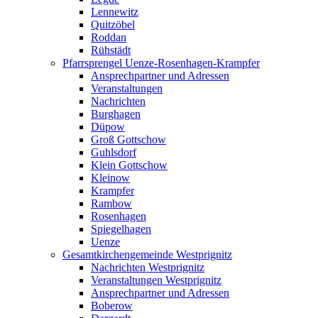
Lennewitz
Quitzöbel
Roddan
Rühstädt
Pfarrsprengel Uenze-Rosenhagen-Krampfer
Ansprechpartner und Adressen
Veranstaltungen
Nachrichten
Burghagen
Düpow
Groß Gottschow
Guhlsdorf
Klein Gottschow
Kleinow
Krampfer
Rambow
Rosenhagen
Spiegelhagen
Uenze
Gesamtkirchengemeinde Westprignitz
Nachrichten Westprignitz
Veranstaltungen Westprignitz
Ansprechpartner und Adressen
Boberow