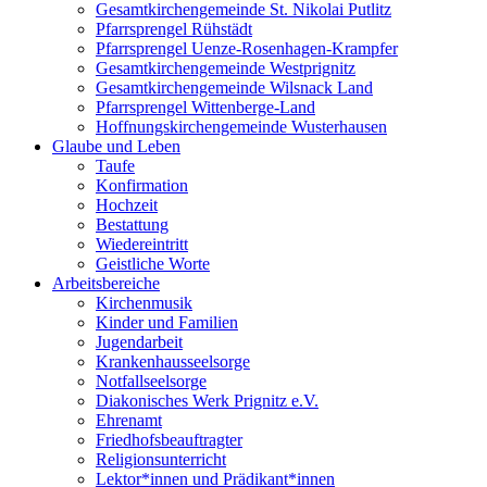
Gesamtkirchengemeinde St. Nikolai Putlitz
Pfarrsprengel Rühstädt
Pfarrsprengel Uenze-Rosenhagen-Krampfer
Gesamtkirchengemeinde Westprignitz
Gesamtkirchengemeinde Wilsnack Land
Pfarrsprengel Wittenberge-Land
Hoffnungskirchengemeinde Wusterhausen
Glaube und Leben
Taufe
Konfirmation
Hochzeit
Bestattung
Wiedereintritt
Geistliche Worte
Arbeitsbereiche
Kirchenmusik
Kinder und Familien
Jugendarbeit
Krankenhausseelsorge
Notfallseelsorge
Diakonisches Werk Prignitz e.V.
Ehrenamt
Friedhofsbeauftragter
Religionsunterricht
Lektor*innen und Prädikant*innen