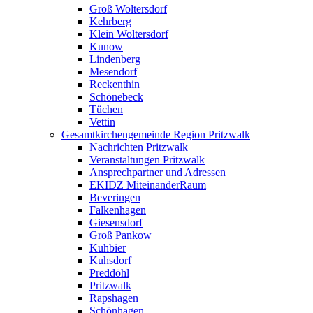
Groß Woltersdorf
Kehrberg
Klein Woltersdorf
Kunow
Lindenberg
Mesendorf
Reckenthin
Schönebeck
Tüchen
Vettin
Gesamtkirchengemeinde Region Pritzwalk
Nachrichten Pritzwalk
Veranstaltungen Pritzwalk
Ansprechpartner und Adressen
EKIDZ MiteinanderRaum
Beveringen
Falkenhagen
Giesensdorf
Groß Pankow
Kuhbier
Kuhsdorf
Preddöhl
Pritzwalk
Rapshagen
Schönhagen