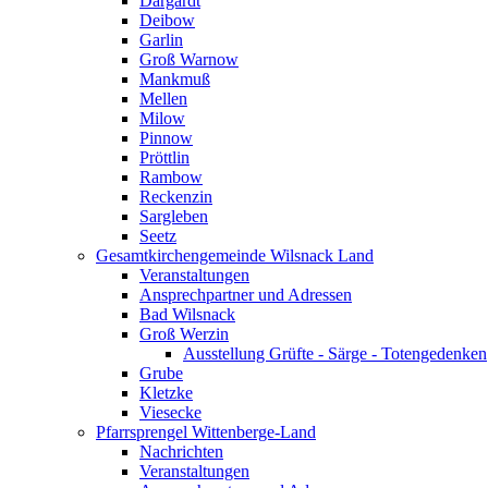
Dargardt
Deibow
Garlin
Groß Warnow
Mankmuß
Mellen
Milow
Pinnow
Pröttlin
Rambow
Reckenzin
Sargleben
Seetz
Gesamtkirchengemeinde Wilsnack Land
Veranstaltungen
Ansprechpartner und Adressen
Bad Wilsnack
Groß Werzin
Ausstellung Grüfte - Särge - Totengedenken
Grube
Kletzke
Viesecke
Pfarrsprengel Wittenberge-Land
Nachrichten
Veranstaltungen