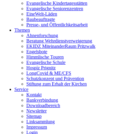
Evangelische Kindertagesstätten
Evangelische Seniorenzentren
EineWelt-Läden
Baubeauftragte
Presse- und Öffentlichkeitsarbeit
Themen
Ahnenforschung
Beratung Wehrdienstverweigerung
EKIDZ MiteinanderRaum Pritzwalk
Engelsbote
Himmlische Touren
Evangelische Schule
Hospiz Prignitz
LongCovid & ME/CFS
Schutzkonzept und Prävention
Stiftung zum Erhalt der Kirchen
Service
Kontakt
Bankverbindung
Downloadbereich
Newsletter
Sitemap
Linksammlung
Impressum
Login