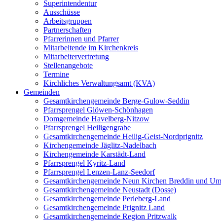
Superintendentur
Ausschüsse
Arbeitsgruppen
Partnerschaften
Pfarrerinnen und Pfarrer
Mitarbeitende im Kirchenkreis
Mitarbeitervertretung
Stellenangebote
Termine
Kirchliches Verwaltungsamt (KVA)
Gemeinden
Gesamtkirchengemeinde Berge-Gulow-Seddin
Pfarrsprengel Glöwen-Schönhagen
Domgemeinde Havelberg-Nitzow
Pfarrsprengel Heiligengrabe
Gesamtkirchengemeinde Heilig-Geist-Nordprignitz
Kirchengemeinde Jäglitz-Nadelbach
Kirchengemeinde Karstädt-Land
Pfarrsprengel Kyritz-Land
Pfarrsprengel Lenzen-Lanz-Seedorf
Gesamtkirchengemeinde Neun Kirchen Breddin und Um
Gesamtkirchengemeinde Neustadt (Dosse)
Gesamtkirchengemeinde Perleberg-Land
Gesamtkirchengemeinde Prignitz Land
Gesamtkirchengemeinde Region Pritzwalk