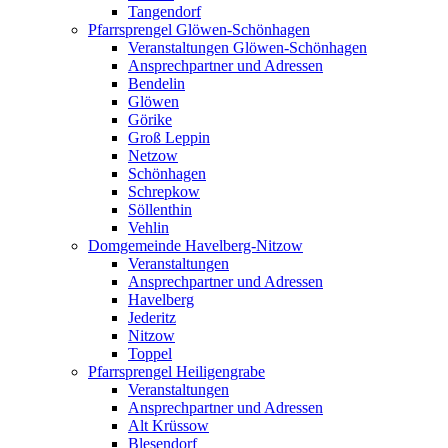
Tangendorf
Pfarrsprengel Glöwen-Schönhagen
Veranstaltungen Glöwen-Schönhagen
Ansprechpartner und Adressen
Bendelin
Glöwen
Görike
Groß Leppin
Netzow
Schönhagen
Schrepkow
Söllenthin
Vehlin
Domgemeinde Havelberg-Nitzow
Veranstaltungen
Ansprechpartner und Adressen
Havelberg
Jederitz
Nitzow
Toppel
Pfarrsprengel Heiligengrabe
Veranstaltungen
Ansprechpartner und Adressen
Alt Krüssow
Blesendorf