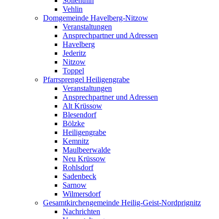
Söllenthin
Vehlin
Domgemeinde Havelberg-Nitzow
Veranstaltungen
Ansprechpartner und Adressen
Havelberg
Jederitz
Nitzow
Toppel
Pfarrsprengel Heiligengrabe
Veranstaltungen
Ansprechpartner und Adressen
Alt Krüssow
Blesendorf
Bölzke
Heiligengrabe
Kemnitz
Maulbeerwalde
Neu Krüssow
Rohlsdorf
Sadenbeck
Sarnow
Wilmersdorf
Gesamtkirchengemeinde Heilig-Geist-Nordprignitz
Nachrichten