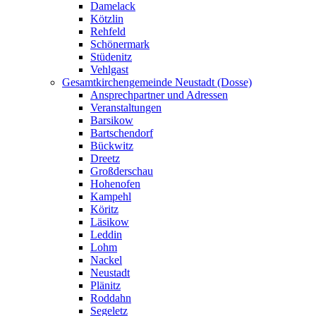
Damelack
Kötzlin
Rehfeld
Schönermark
Stüdenitz
Vehlgast
Gesamtkirchengemeinde Neustadt (Dosse)
Ansprechpartner und Adressen
Veranstaltungen
Barsikow
Bartschendorf
Bückwitz
Dreetz
Großderschau
Hohenofen
Kampehl
Köritz
Läsikow
Leddin
Lohm
Nackel
Neustadt
Plänitz
Roddahn
Segeletz