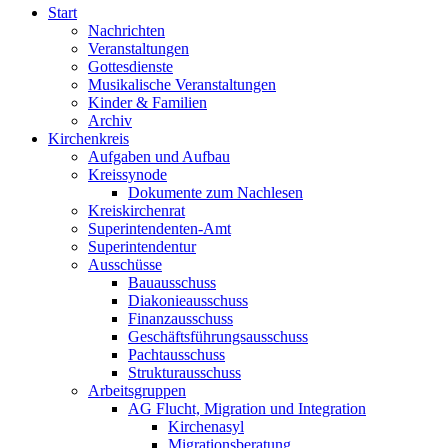
Start
Nachrichten
Veranstaltungen
Gottesdienste
Musikalische Veranstaltungen
Kinder & Familien
Archiv
Kirchenkreis
Aufgaben und Aufbau
Kreissynode
Dokumente zum Nachlesen
Kreiskirchenrat
Superintendenten-Amt
Superintendentur
Ausschüsse
Bauausschuss
Diakonieausschuss
Finanzausschuss
Geschäftsführungsausschuss
Pachtausschuss
Strukturausschuss
Arbeitsgruppen
AG Flucht, Migration und Integration
Kirchenasyl
Migrationsberatung