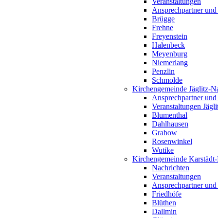
Veranstaltungen
Ansprechpartner und
Brügge
Frehne
Freyenstein
Halenbeck
Meyenburg
Niemerlang
Penzlin
Schmolde
Kirchengemeinde Jäglitz-N
Ansprechpartner und
Veranstaltungen Jägl
Blumenthal
Dahlhausen
Grabow
Rosenwinkel
Wutike
Kirchengemeinde Karstädt
Nachrichten
Veranstaltungen
Ansprechpartner und
Friedhöfe
Blüthen
Dallmin