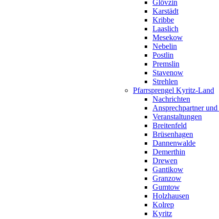
Glövzin
Karstädt
Kribbe
Laaslich
Mesekow
Nebelin
Postlin
Premslin
Stavenow
Strehlen
Pfarrsprengel Kyritz-Land
Nachrichten
Ansprechpartner und
Veranstaltungen
Breitenfeld
Brüsenhagen
Dannenwalde
Demerthin
Drewen
Gantikow
Granzow
Gumtow
Holzhausen
Kolrep
Kyritz