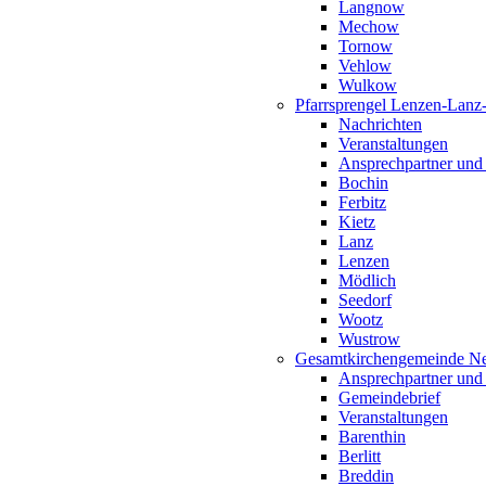
Langnow
Mechow
Tornow
Vehlow
Wulkow
Pfarrsprengel Lenzen-Lanz
Nachrichten
Veranstaltungen
Ansprechpartner und
Bochin
Ferbitz
Kietz
Lanz
Lenzen
Mödlich
Seedorf
Wootz
Wustrow
Gesamtkirchengemeinde Ne
Ansprechpartner und
Gemeindebrief
Veranstaltungen
Barenthin
Berlitt
Breddin