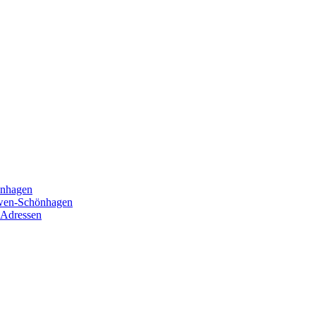
önhagen
öwen-Schönhagen
 Adressen