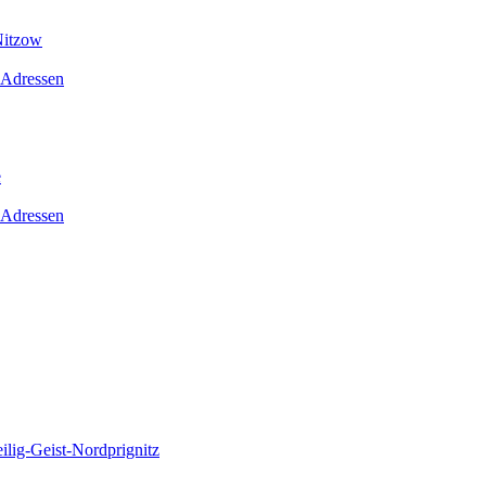
Nitzow
 Adressen
e
 Adressen
lig-Geist-Nordprignitz