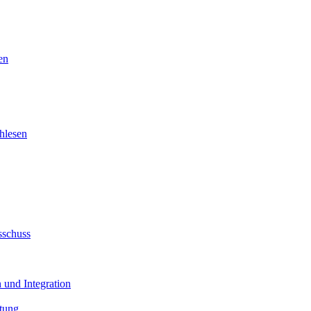
en
hlesen
sschuss
 und Integration
tung