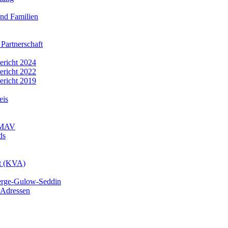
nd Familien
 Partnerschaft
bericht 2024
bericht 2022
bericht 2019
eis
r MAV
ds
mt (KVA)
erge-Gulow-Seddin
 Adressen