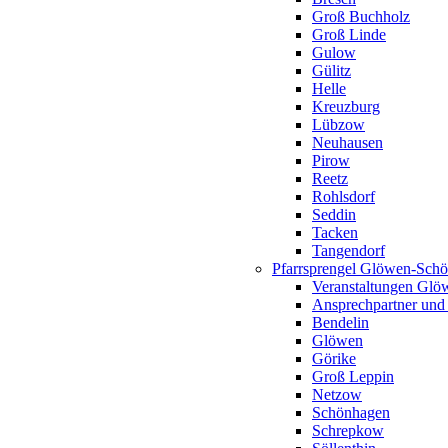
Groß Buchholz
Groß Linde
Gulow
Gülitz
Helle
Kreuzburg
Lübzow
Neuhausen
Pirow
Reetz
Rohlsdorf
Seddin
Tacken
Tangendorf
Pfarrsprengel Glöwen-Sch
Veranstaltungen Gl
Ansprechpartner und
Bendelin
Glöwen
Görike
Groß Leppin
Netzow
Schönhagen
Schrepkow