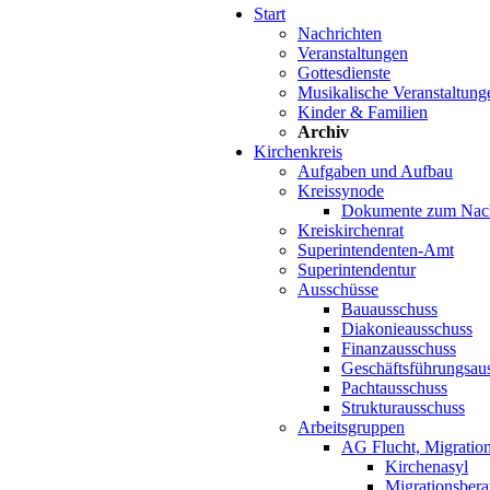
Start
Nachrichten
Veranstaltungen
Gottesdienste
Musikalische Veranstaltung
Kinder & Familien
Archiv
Kirchenkreis
Aufgaben und Aufbau
Kreissynode
Dokumente zum Nac
Kreiskirchenrat
Superintendenten-Amt
Superintendentur
Ausschüsse
Bauausschuss
Diakonieausschuss
Finanzausschuss
Geschäftsführungsau
Pachtausschuss
Strukturausschuss
Arbeitsgruppen
AG Flucht, Migration
Kirchenasyl
Migrationsbera