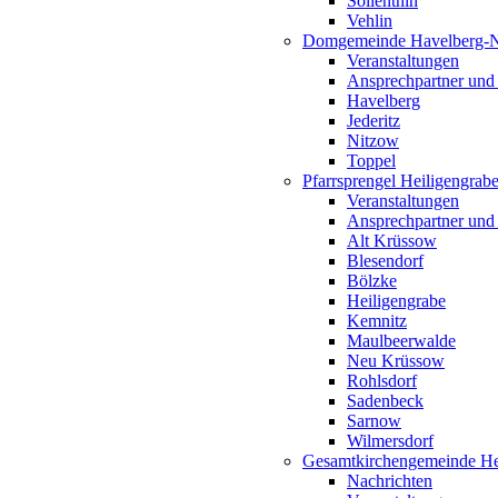
Söllenthin
Vehlin
Domgemeinde Havelberg-
Veranstaltungen
Ansprechpartner und
Havelberg
Jederitz
Nitzow
Toppel
Pfarrsprengel Heiligengrab
Veranstaltungen
Ansprechpartner und
Alt Krüssow
Blesendorf
Bölzke
Heiligengrabe
Kemnitz
Maulbeerwalde
Neu Krüssow
Rohlsdorf
Sadenbeck
Sarnow
Wilmersdorf
Gesamtkirchengemeinde Hei
Nachrichten