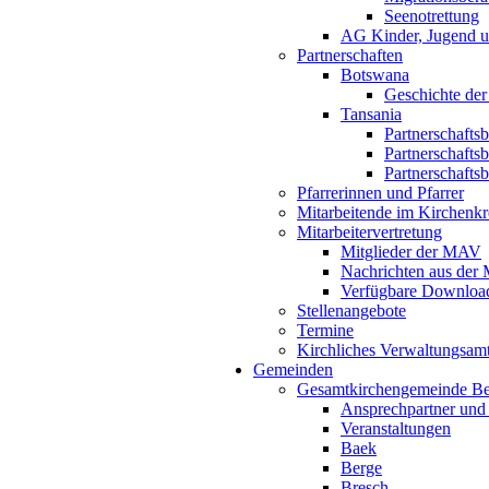
Seenotrettung
AG Kinder, Jugend u
Partnerschaften
Botswana
Geschichte der
Tansania
Partnerschafts
Partnerschafts
Partnerschafts
Pfarrerinnen und Pfarrer
Mitarbeitende im Kirchenkr
Mitarbeitervertretung
Mitglieder der MAV
Nachrichten aus de
Verfügbare Downloa
Stellenangebote
Termine
Kirchliches Verwaltungsa
Gemeinden
Gesamtkirchengemeinde B
Ansprechpartner und
Veranstaltungen
Baek
Berge
Bresch