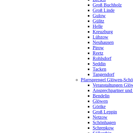
Groß Buchholz
Groß Linde
Gulow
Gülitz
Helle
Kreuzburg
Lübzow
Neuhausen
Pirow
Reetz
Rohlsdorf
Seddin
Tacken
Tangendorf
Pfarrsprengel Glöwen-Sch
Veranstaltungen Gl
Ansprechpartner und
Bendelin
Glöwen
Görike
Groß Leppin
Netzow
Schönhagen
Schrepkow