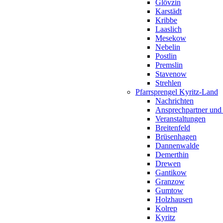
Glövzin
Karstädt
Kribbe
Laaslich
Mesekow
Nebelin
Postlin
Premslin
Stavenow
Strehlen
Pfarrsprengel Kyritz-Land
Nachrichten
Ansprechpartner und
Veranstaltungen
Breitenfeld
Brüsenhagen
Dannenwalde
Demerthin
Drewen
Gantikow
Granzow
Gumtow
Holzhausen
Kolrep
Kyritz