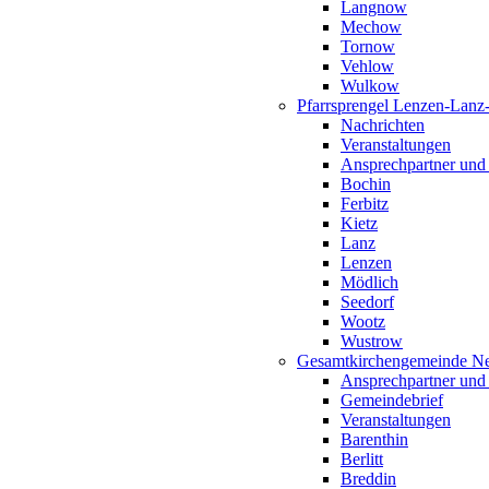
Langnow
Mechow
Tornow
Vehlow
Wulkow
Pfarrsprengel Lenzen-Lanz
Nachrichten
Veranstaltungen
Ansprechpartner und
Bochin
Ferbitz
Kietz
Lanz
Lenzen
Mödlich
Seedorf
Wootz
Wustrow
Gesamtkirchengemeinde Ne
Ansprechpartner und
Gemeindebrief
Veranstaltungen
Barenthin
Berlitt
Breddin