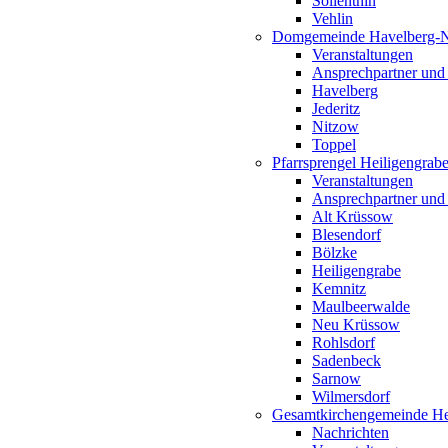
Söllenthin
Vehlin
Domgemeinde Havelberg-
Veranstaltungen
Ansprechpartner und
Havelberg
Jederitz
Nitzow
Toppel
Pfarrsprengel Heiligengrab
Veranstaltungen
Ansprechpartner und
Alt Krüssow
Blesendorf
Bölzke
Heiligengrabe
Kemnitz
Maulbeerwalde
Neu Krüssow
Rohlsdorf
Sadenbeck
Sarnow
Wilmersdorf
Gesamtkirchengemeinde Hei
Nachrichten