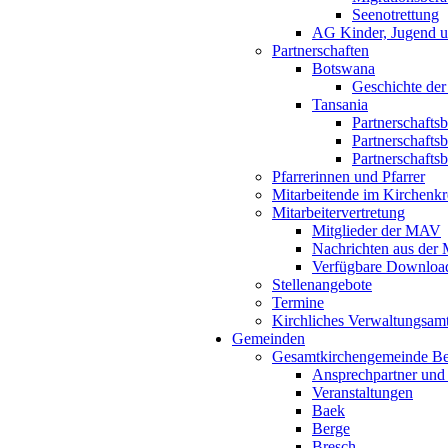
Seenotrettung
AG Kinder, Jugend u
Partnerschaften
Botswana
Geschichte der
Tansania
Partnerschafts
Partnerschafts
Partnerschafts
Pfarrerinnen und Pfarrer
Mitarbeitende im Kirchenkr
Mitarbeitervertretung
Mitglieder der MAV
Nachrichten aus de
Verfügbare Downloa
Stellenangebote
Termine
Kirchliches Verwaltungsa
Gemeinden
Gesamtkirchengemeinde B
Ansprechpartner und
Veranstaltungen
Baek
Berge
Bresch