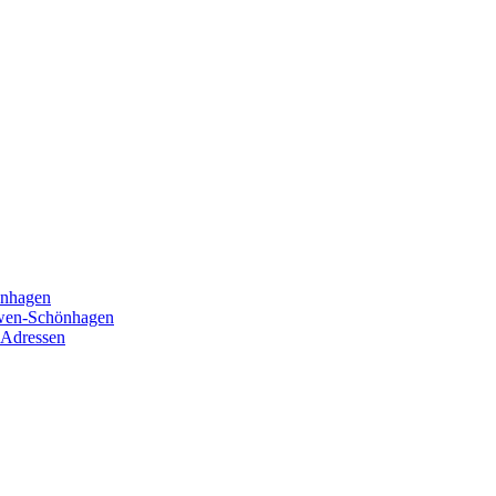
önhagen
öwen-Schönhagen
 Adressen