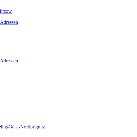
Nitzow
 Adressen
e
 Adressen
lig-Geist-Nordprignitz