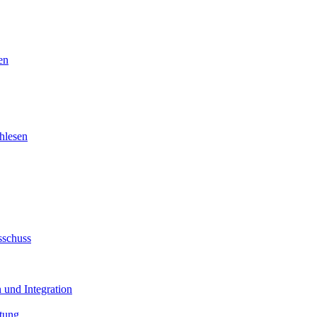
en
hlesen
sschuss
 und Integration
tung