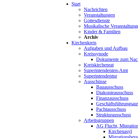
Start
Nachrichten
Veranstaltungen
Gottesdienste
Musikalische Veranstaltung
Kinder & Familien
Archiv
Kirchenkreis
Aufgaben und Aufbau
Kreissynode
Dokumente zum Nac
Kreiskirchenrat
Superintendenten-Amt
Superintendentur
Ausschüsse
Bauausschuss
Diakonieausschuss
Finanzausschuss
Geschäftsführungsau
Pachtausschuss
Strukturausschuss
Arbeitsgruppen
AG Flucht, Migration
Kirchenasyl
Migrationsbera