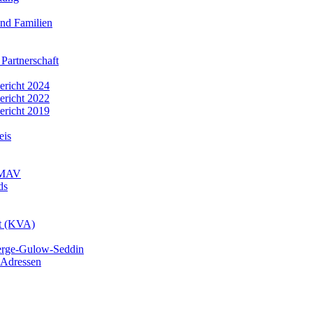
nd Familien
 Partnerschaft
bericht 2024
bericht 2022
bericht 2019
eis
r MAV
ds
mt (KVA)
erge-Gulow-Seddin
 Adressen