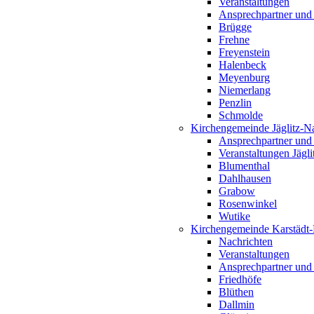
Veranstaltungen
Ansprechpartner und
Brügge
Frehne
Freyenstein
Halenbeck
Meyenburg
Niemerlang
Penzlin
Schmolde
Kirchengemeinde Jäglitz-N
Ansprechpartner und
Veranstaltungen Jägl
Blumenthal
Dahlhausen
Grabow
Rosenwinkel
Wutike
Kirchengemeinde Karstädt
Nachrichten
Veranstaltungen
Ansprechpartner und
Friedhöfe
Blüthen
Dallmin