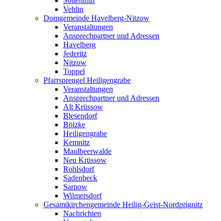
Söllenthin
Vehlin
Domgemeinde Havelberg-Nitzow
Veranstaltungen
Ansprechpartner und Adressen
Havelberg
Jederitz
Nitzow
Toppel
Pfarrsprengel Heiligengrabe
Veranstaltungen
Ansprechpartner und Adressen
Alt Krüssow
Blesendorf
Bölzke
Heiligengrabe
Kemnitz
Maulbeerwalde
Neu Krüssow
Rohlsdorf
Sadenbeck
Sarnow
Wilmersdorf
Gesamtkirchengemeinde Heilig-Geist-Nordprignitz
Nachrichten