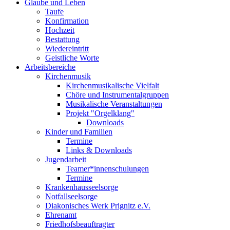
Glaube und Leben
Taufe
Konfirmation
Hochzeit
Bestattung
Wiedereintritt
Geistliche Worte
Arbeitsbereiche
Kirchenmusik
Kirchenmusikalische Vielfalt
Chöre und Instrumentalgruppen
Musikalische Veranstaltungen
Projekt "Orgelklang"
Downloads
Kinder und Familien
Termine
Links & Downloads
Jugendarbeit
Teamer*innenschulungen
Termine
Krankenhausseelsorge
Notfallseelsorge
Diakonisches Werk Prignitz e.V.
Ehrenamt
Friedhofsbeauftragter