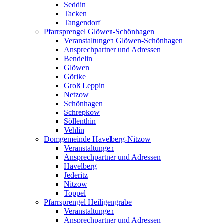
Seddin
Tacken
Tangendorf
Pfarrsprengel Glöwen-Schönhagen
Veranstaltungen Glöwen-Schönhagen
Ansprechpartner und Adressen
Bendelin
Glöwen
Görike
Groß Leppin
Netzow
Schönhagen
Schrepkow
Söllenthin
Vehlin
Domgemeinde Havelberg-Nitzow
Veranstaltungen
Ansprechpartner und Adressen
Havelberg
Jederitz
Nitzow
Toppel
Pfarrsprengel Heiligengrabe
Veranstaltungen
Ansprechpartner und Adressen