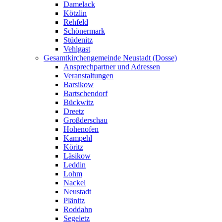
Damelack
Kötzlin
Rehfeld
Schönermark
Stüdenitz
Vehlgast
Gesamtkirchengemeinde Neustadt (Dosse)
Ansprechpartner und Adressen
Veranstaltungen
Barsikow
Bartschendorf
Bückwitz
Dreetz
Großderschau
Hohenofen
Kampehl
Köritz
Läsikow
Leddin
Lohm
Nackel
Neustadt
Plänitz
Roddahn
Segeletz