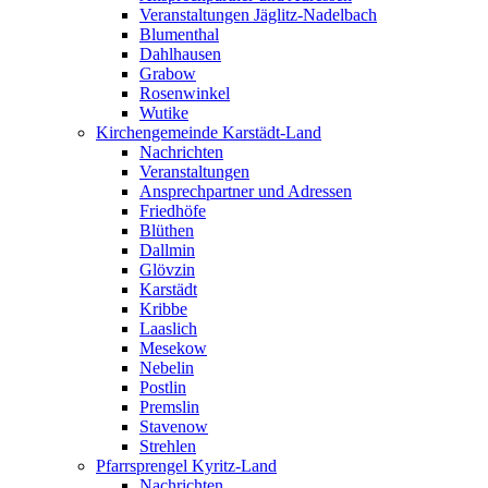
Veranstaltungen Jäglitz-Nadelbach
Blumenthal
Dahlhausen
Grabow
Rosenwinkel
Wutike
Kirchengemeinde Karstädt-Land
Nachrichten
Veranstaltungen
Ansprechpartner und Adressen
Friedhöfe
Blüthen
Dallmin
Glövzin
Karstädt
Kribbe
Laaslich
Mesekow
Nebelin
Postlin
Premslin
Stavenow
Strehlen
Pfarrsprengel Kyritz-Land
Nachrichten