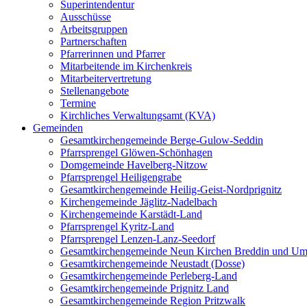
Superintendentur
Ausschüsse
Arbeitsgruppen
Partnerschaften
Pfarrerinnen und Pfarrer
Mitarbeitende im Kirchenkreis
Mitarbeitervertretung
Stellenangebote
Termine
Kirchliches Verwaltungsamt (KVA)
Gemeinden
Gesamtkirchengemeinde Berge-Gulow-Seddin
Pfarrsprengel Glöwen-Schönhagen
Domgemeinde Havelberg-Nitzow
Pfarrsprengel Heiligengrabe
Gesamtkirchengemeinde Heilig-Geist-Nordprignitz
Kirchengemeinde Jäglitz-Nadelbach
Kirchengemeinde Karstädt-Land
Pfarrsprengel Kyritz-Land
Pfarrsprengel Lenzen-Lanz-Seedorf
Gesamtkirchengemeinde Neun Kirchen Breddin und Um
Gesamtkirchengemeinde Neustadt (Dosse)
Gesamtkirchengemeinde Perleberg-Land
Gesamtkirchengemeinde Prignitz Land
Gesamtkirchengemeinde Region Pritzwalk