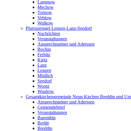
Langnow
Mechow
Tornow
Vehlow
Wulkow
Pfarrsprengel Lenzen-Lanz-Seedorf
Nachrichten
Veranstaltungen
Ansprechpartner und Adressen
Bochin
Ferbitz
Kietz
Lanz
Lenzen
Mödlich
Seedorf
Wootz
Wustrow
Gesamtkirchengemeinde Neun Kirchen Breddin und Um
Ansprechpartner und Adressen
Gemeindebrief
Veranstaltungen
Barenthin
Berlitt
Breddin