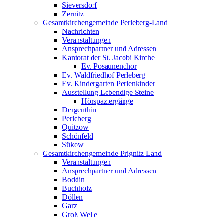
Sieversdorf
Zernitz
Gesamtkirchengemeinde Perleberg-Land
Nachrichten
Veranstaltungen
Ansprechpartner und Adressen
Kantorat der St. Jacobi Kirche
Ev. Posaunenchor
Ev. Waldfriedhof Perleberg
Ev. Kindergarten Perlenkinder
Ausstellung Lebendige Steine
Hörspaziergänge
Dergenthin
Perleberg
Quitzow
Schönfeld
Sükow
Gesamtkirchengemeinde Prignitz Land
Veranstaltungen
Ansprechpartner und Adressen
Boddin
Buchholz
Döllen
Garz
Groß Welle