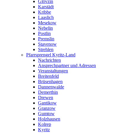
Glövzin
Karstädt
Kribbe
Laaslich
Mesekow
Nebelin
Postlin
Premslin
Stavenow
Strehlen
Pfarrsprengel Kyritz-Land
Nachrichten
Ansprechpartner und Adressen
Veranstaltungen
Breitenfeld
Brüsenhagen
Dannenwalde
Demerthin
Drewen
Gantikow
Granzow
Gumtow
Holzhausen
Kolrep
Kyritz