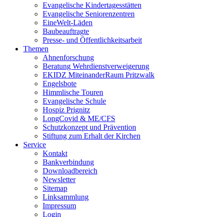
Evangelische Kindertagesstätten
Evangelische Seniorenzentren
EineWelt-Läden
Baubeauftragte
Presse- und Öffentlichkeitsarbeit
Themen
Ahnenforschung
Beratung Wehrdienstverweigerung
EKIDZ MiteinanderRaum Pritzwalk
Engelsbote
Himmlische Touren
Evangelische Schule
Hospiz Prignitz
LongCovid & ME/CFS
Schutzkonzept und Prävention
Stiftung zum Erhalt der Kirchen
Service
Kontakt
Bankverbindung
Downloadbereich
Newsletter
Sitemap
Linksammlung
Impressum
Login