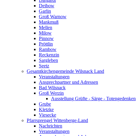
Dargardt
Deibow
Garlin
Groß Warnow
Mankmuß
Mellen
Milow
Pinnow
Pröttlin
Rambow
Reckenzin
Sargleben
Seetz
Gesamtkirchengemeinde Wilsnack Land
Veranstaltungen
Ansprechpartner und Adressen
Bad Wilsnack
Groß Werzin
Ausstellung Grüfte - Särge - Totengedenken
Grube
Kletzke
Viesecke
Pfarrsprengel Wittenberge-Land
Nachrichten
Veranstaltungen