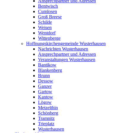
Ansprechpartner und Adressen
Bentwisch
Cumlosen
Groß Breese
Schilde
Weisen
Wentdorf
Wittenberge
Hoffnungskirchengemeinde Wusterhausen
Nachrichten Wusterhausen
Ansprechpartner und Adressen
Veranstaltungen Wusterhausen
Bantikow
Blankenberg
Brunn
Dessow
Ganzer
Gartow
Kantow
Lögow
Metzelthin
Schönberg
Tramnitz
Trieplatz
Wusterhausen