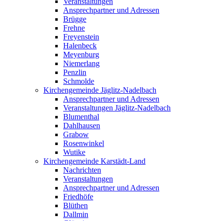
Veranstaltungen
Ansprechpartner und Adressen
Brügge
Frehne
Freyenstein
Halenbeck
Meyenburg
Niemerlang
Penzlin
Schmolde
Kirchengemeinde Jäglitz-Nadelbach
Ansprechpartner und Adressen
Veranstaltungen Jäglitz-Nadelbach
Blumenthal
Dahlhausen
Grabow
Rosenwinkel
Wutike
Kirchengemeinde Karstädt-Land
Nachrichten
Veranstaltungen
Ansprechpartner und Adressen
Friedhöfe
Blüthen
Dallmin