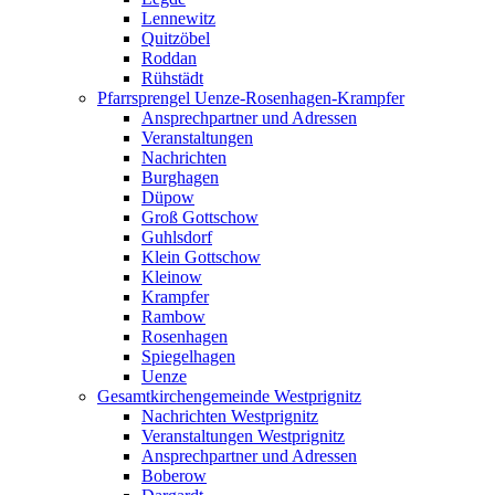
Lennewitz
Quitzöbel
Roddan
Rühstädt
Pfarrsprengel Uenze-Rosenhagen-Krampfer
Ansprechpartner und Adressen
Veranstaltungen
Nachrichten
Burghagen
Düpow
Groß Gottschow
Guhlsdorf
Klein Gottschow
Kleinow
Krampfer
Rambow
Rosenhagen
Spiegelhagen
Uenze
Gesamtkirchengemeinde Westprignitz
Nachrichten Westprignitz
Veranstaltungen Westprignitz
Ansprechpartner und Adressen
Boberow