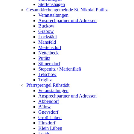
Steffenshagen
Gesamtkirchengemeinde St. Nikolai Putlitz
Veranstaltungen
Ansprechpartner und Adressen
Buckow
Grabow
Lockstädt
Mansfeld
Mertensdorf
Nettelbeck
Putlitz
Silmersdorf
Stepenitz / Marienfließ
Telschow
Triglitz
Pfarrsprengel Rühstädt
Veranstaltungen
Ansprechpartner und Adressen
Abbendorf
Bälow
Gnevsdorf
Groß Lüben
Hinzdorf
Klein Lüben
Legde