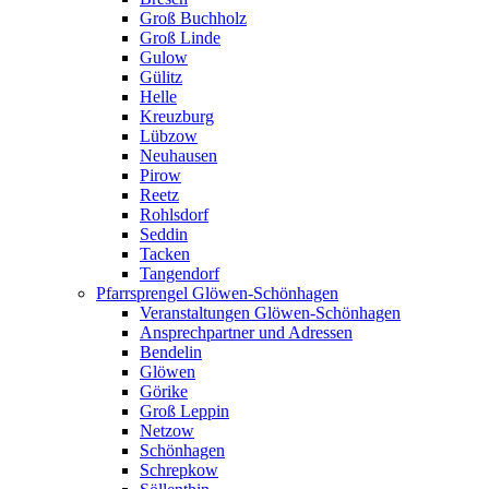
Groß Buchholz
Groß Linde
Gulow
Gülitz
Helle
Kreuzburg
Lübzow
Neuhausen
Pirow
Reetz
Rohlsdorf
Seddin
Tacken
Tangendorf
Pfarrsprengel Glöwen-Schönhagen
Veranstaltungen Glöwen-Schönhagen
Ansprechpartner und Adressen
Bendelin
Glöwen
Görike
Groß Leppin
Netzow
Schönhagen
Schrepkow