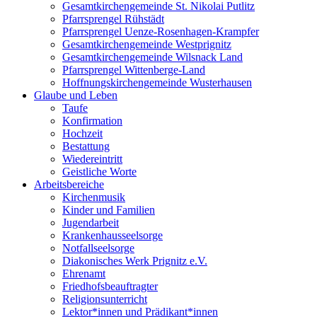
Gesamtkirchengemeinde St. Nikolai Putlitz
Pfarrsprengel Rühstädt
Pfarrsprengel Uenze-Rosenhagen-Krampfer
Gesamtkirchengemeinde Westprignitz
Gesamtkirchengemeinde Wilsnack Land
Pfarrsprengel Wittenberge-Land
Hoffnungskirchengemeinde Wusterhausen
Glaube und Leben
Taufe
Konfirmation
Hochzeit
Bestattung
Wiedereintritt
Geistliche Worte
Arbeitsbereiche
Kirchenmusik
Kinder und Familien
Jugendarbeit
Krankenhausseelsorge
Notfallseelsorge
Diakonisches Werk Prignitz e.V.
Ehrenamt
Friedhofsbeauftragter
Religionsunterricht
Lektor*innen und Prädikant*innen