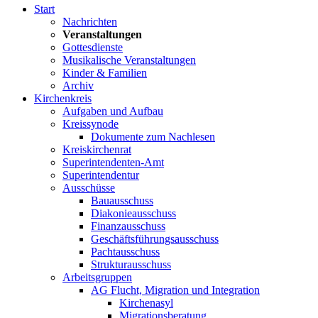
Start
Nachrichten
Veranstaltungen
Gottesdienste
Musikalische Veranstaltungen
Kinder & Familien
Archiv
Kirchenkreis
Aufgaben und Aufbau
Kreissynode
Dokumente zum Nachlesen
Kreiskirchenrat
Superintendenten-Amt
Superintendentur
Ausschüsse
Bauausschuss
Diakonieausschuss
Finanzausschuss
Geschäftsführungsausschuss
Pachtausschuss
Strukturausschuss
Arbeitsgruppen
AG Flucht, Migration und Integration
Kirchenasyl
Migrationsberatung