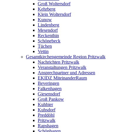
Groß Woltersdorf
Kehrberg
Klein Woltersdorf
Kunow
Lindenberg
Mesendorf
Reckenthin
Schönebeck
Tüchen
Vettin
Gesamtkirchengemeinde Region Pritzwalk
Nachrichten Pritzwalk
Veranstaltungen Pritzwalk
Ansprechpartner und Adressen
EKIDZ MiteinanderRaum
Beveringen
Falkenhagen
Giesensdorf
Groß Pankow
Kuhbier
Kuhsdorf
Preddöhl
Pritzwalk
Rapshagen
Schönhagen