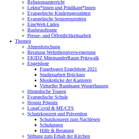
Religionsunterricht
Lektor*innen und Prädikant*innen
Evangelische Kindertagesstätten
Evangelische Seniorenzentren
EineWelt-Läden
Baubeauftragte
Presse- und Öffentlichkeitsarbeit
Themen
Ahnenforschung
Beratung Wehrdienstverweigerung
EKIDZ MiteinanderRaum Pritzwalk
Engelsbote
Fragebogen Engelsbote 2021
Studienarbeit Brückner
Musikstücke der Kantoren
Virtueller Rundgang Wusterhausen
Himmlische Touren
Evangelische Schule
Hospiz Prignitz
LongCovid & ME/CFS
Schutzkonzept und Prävention
Schutzkonzept zum Nachlesen
Schulungen
Hilfe & Beratung
Stiftung zum Erhalt der Kirchen