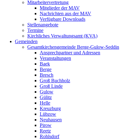
Mitarbeitervertretung
Mitglieder der MAV
Nachrichten aus der MAV
Verfügbare Downloads
Stellenangebote
Termine
Kirchliches Verwaltungsamt (KVA)
Gemeinden
Gesamtkirchengemeinde Berge-Gulow-Seddin
Ansprechpartner und Adressen
Veranstaltungen
Baek
Berge
Bresch
Groß Buchholz
Groß Linde
Gulow
Gülitz
Helle
Kreuzburg
Lübzow
Neuhausen
Pirow
Reetz
Rohlsdorf