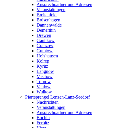
Ansprechpartner und Adressen
Veranstaltungen
Breitenfeld
Brüsenhagen
Dannenwalde
Demerthin
Drewen
Gantikow
Granzow
Gumtow
Holzhausen
Kolrep
Kyritz
Langnow
Mechow
Tornow
Vehlow
Wulkow
Pfarrsprengel Lenzen-Lanz-Seedorf
Nachrichten
Veranstaltungen
Ansprechpartner und Adressen
Bochin
Ferbitz
Kietz