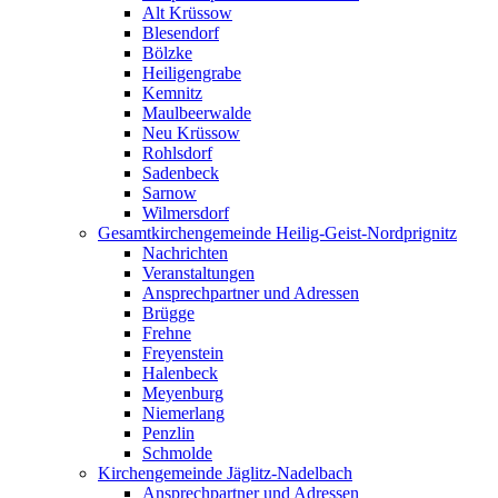
Alt Krüssow
Blesendorf
Bölzke
Heiligengrabe
Kemnitz
Maulbeerwalde
Neu Krüssow
Rohlsdorf
Sadenbeck
Sarnow
Wilmersdorf
Gesamtkirchengemeinde Heilig-Geist-Nordprignitz
Nachrichten
Veranstaltungen
Ansprechpartner und Adressen
Brügge
Frehne
Freyenstein
Halenbeck
Meyenburg
Niemerlang
Penzlin
Schmolde
Kirchengemeinde Jäglitz-Nadelbach
Ansprechpartner und Adressen