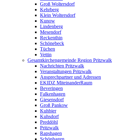
Groß Woltersdorf
Kehrberg
Klein Woltersdorf
Kunow
Lindenberg
Mesendorf
Reckenthin
Schönebeck
Tüchen
Vettin
Gesamtkirchengemeinde Region Pritzwalk
Nachrichten Pritzwalk
Veranstaltungen Pritzwalk
Ansprechpartner und Adressen
EKIDZ MiteinanderRaum
Beveringen
Falkenhagen
Giesensdorf
Groß Pankow
Kuhbier
Kuhsdorf
Preddöhl
Pritzwalk
Rapshagen
Schönhagen