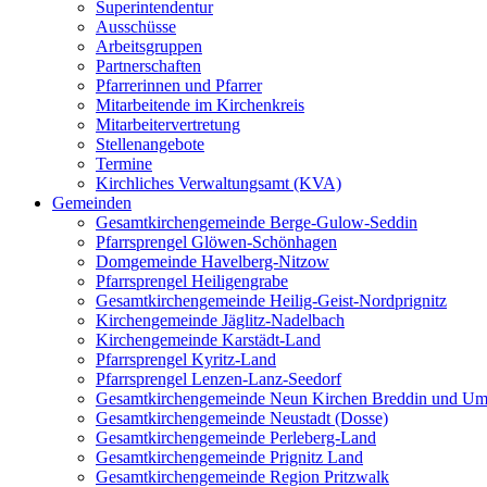
Superintendentur
Ausschüsse
Arbeitsgruppen
Partnerschaften
Pfarrerinnen und Pfarrer
Mitarbeitende im Kirchenkreis
Mitarbeitervertretung
Stellenangebote
Termine
Kirchliches Verwaltungsamt (KVA)
Gemeinden
Gesamtkirchengemeinde Berge-Gulow-Seddin
Pfarrsprengel Glöwen-Schönhagen
Domgemeinde Havelberg-Nitzow
Pfarrsprengel Heiligengrabe
Gesamtkirchengemeinde Heilig-Geist-Nordprignitz
Kirchengemeinde Jäglitz-Nadelbach
Kirchengemeinde Karstädt-Land
Pfarrsprengel Kyritz-Land
Pfarrsprengel Lenzen-Lanz-Seedorf
Gesamtkirchengemeinde Neun Kirchen Breddin und Um
Gesamtkirchengemeinde Neustadt (Dosse)
Gesamtkirchengemeinde Perleberg-Land
Gesamtkirchengemeinde Prignitz Land
Gesamtkirchengemeinde Region Pritzwalk