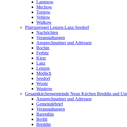
Langnow
Mechow
Tornow
Vehlow
Wulkow
Pfarrsprengel Lenzen-Lanz-Seedorf
Nachrichten
Veranstaltungen
Ansprechpartner und Adressen
Bochin
Ferbitz
Kietz
Lanz
Lenzen
Mödlich
Seedorf
Wootz
Wustrow
Gesamtkirchengemeinde Neun Kirchen Breddin und Um
Ansprechpartner und Adressen
Gemeindebrief
Veranstaltungen
Barenthin
Berlitt
Breddin