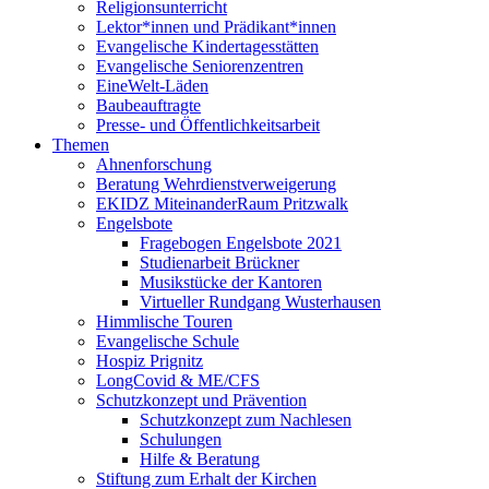
Religionsunterricht
Lektor*innen und Prädikant*innen
Evangelische Kindertagesstätten
Evangelische Seniorenzentren
EineWelt-Läden
Baubeauftragte
Presse- und Öffentlichkeitsarbeit
Themen
Ahnenforschung
Beratung Wehrdienstverweigerung
EKIDZ MiteinanderRaum Pritzwalk
Engelsbote
Fragebogen Engelsbote 2021
Studienarbeit Brückner
Musikstücke der Kantoren
Virtueller Rundgang Wusterhausen
Himmlische Touren
Evangelische Schule
Hospiz Prignitz
LongCovid & ME/CFS
Schutzkonzept und Prävention
Schutzkonzept zum Nachlesen
Schulungen
Hilfe & Beratung
Stiftung zum Erhalt der Kirchen