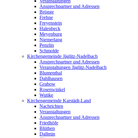
Veranstaltungen
Ansprechpartner und Adressen
Brügge
Frehne
Freyenstein
Halenbeck
Meyenburg
Niemerlang
Penzlin
Schmolde
Kirchengemeinde Jäglitz-Nadelbach
Ansprechpartner und Adressen
Veranstaltungen Jäglitz-Nadelbach
Blumenthal
Dahlhausen
Grabow
Rosenwinkel
Wutike
Kirchengemeinde Karstädt-Land
Nachrichten
Veranstaltungen
Ansprechpartner und Adressen
Friedhöfe
Blüthen
Dallmin