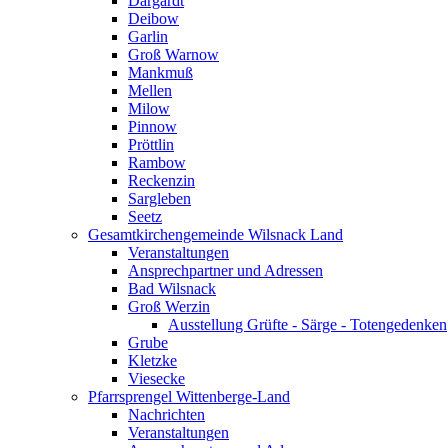
Dargardt
Deibow
Garlin
Groß Warnow
Mankmuß
Mellen
Milow
Pinnow
Pröttlin
Rambow
Reckenzin
Sargleben
Seetz
Gesamtkirchengemeinde Wilsnack Land
Veranstaltungen
Ansprechpartner und Adressen
Bad Wilsnack
Groß Werzin
Ausstellung Grüfte - Särge - Totengedenken
Grube
Kletzke
Viesecke
Pfarrsprengel Wittenberge-Land
Nachrichten
Veranstaltungen