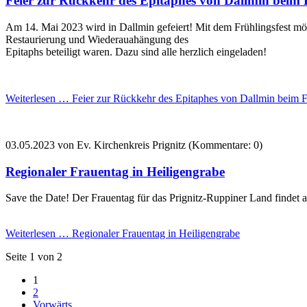
Feier zur Rückkehr des Epitaphes von Dallmin beim F
Am 14. Mai 2023 wird in Dallmin gefeiert! Mit dem Frühlingsfest möc
Restaurierung und Wiederauahängung des
Epitaphs beteiligt waren. Dazu sind alle herzlich eingeladen!
Weiterlesen …
Feier zur Rückkehr des Epitaphes von Dallmin beim F
03.05.2023
von Ev. Kirchenkreis Prignitz (Kommentare: 0)
Regionaler Frauentag in Heiligengrabe
Save the Date! Der Frauentag für das Prignitz-Ruppiner Land findet am
Weiterlesen …
Regionaler Frauentag in Heiligengrabe
Seite 1 von 2
1
2
Vorwärts