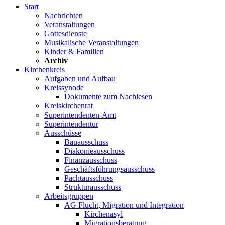
Start
Nachrichten
Veranstaltungen
Gottesdienste
Musikalische Veranstaltungen
Kinder & Familien
Archiv
Kirchenkreis
Aufgaben und Aufbau
Kreissynode
Dokumente zum Nachlesen
Kreiskirchenrat
Superintendenten-Amt
Superintendentur
Ausschüsse
Bauausschuss
Diakonieausschuss
Finanzausschuss
Geschäftsführungsausschuss
Pachtausschuss
Strukturausschuss
Arbeitsgruppen
AG Flucht, Migration und Integration
Kirchenasyl
Migrationsberatung