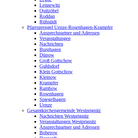
Lennewitz
Quitzöbel
Roddan
Rühstädt
Pfarrsprengel Uenze-Rosenhagen-Krampfer
Ansprechpartner und Adressen
Veranstaltungen
Nachrichten
Burghagen
Düpow
Groß Gottschow
Guhlsdorf
Klein Gottschow
Kleinow
Krampfer
Rambow
Rosenhagen
Spiegelhagen
Uenze
Gesamtkirchengemeinde Westprignitz
Nachrichten Westprignitz
Veranstaltungen Westprignitz
Ansprechpartner und Adressen
Boberow