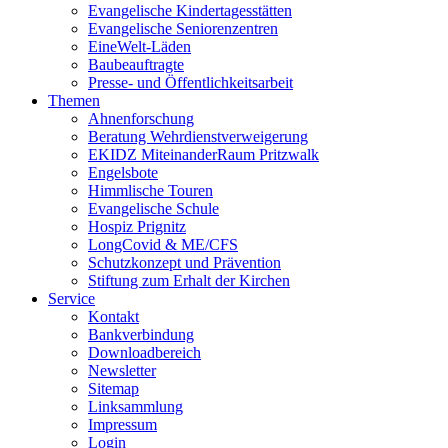
Evangelische Kindertagesstätten
Evangelische Seniorenzentren
EineWelt-Läden
Baubeauftragte
Presse- und Öffentlichkeitsarbeit
Themen
Ahnenforschung
Beratung Wehrdienstverweigerung
EKIDZ MiteinanderRaum Pritzwalk
Engelsbote
Himmlische Touren
Evangelische Schule
Hospiz Prignitz
LongCovid & ME/CFS
Schutzkonzept und Prävention
Stiftung zum Erhalt der Kirchen
Service
Kontakt
Bankverbindung
Downloadbereich
Newsletter
Sitemap
Linksammlung
Impressum
Login