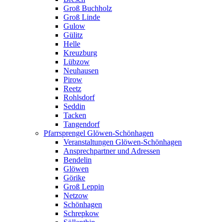
Groß Buchholz
Groß Linde
Gulow
Gülitz
Helle
Kreuzburg
Lübzow
Neuhausen
Pirow
Reetz
Rohlsdorf
Seddin
Tacken
Tangendorf
Pfarrsprengel Glöwen-Schönhagen
Veranstaltungen Glöwen-Schönhagen
Ansprechpartner und Adressen
Bendelin
Glöwen
Görike
Groß Leppin
Netzow
Schönhagen
Schrepkow