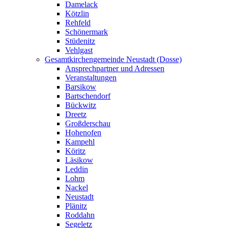
Damelack
Kötzlin
Rehfeld
Schönermark
Stüdenitz
Vehlgast
Gesamtkirchengemeinde Neustadt (Dosse)
Ansprechpartner und Adressen
Veranstaltungen
Barsikow
Bartschendorf
Bückwitz
Dreetz
Großderschau
Hohenofen
Kampehl
Köritz
Läsikow
Leddin
Lohm
Nackel
Neustadt
Plänitz
Roddahn
Segeletz