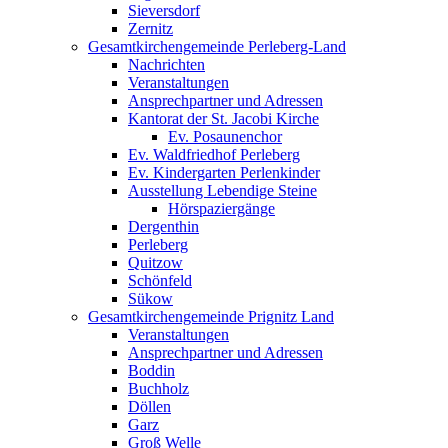
Sieversdorf
Zernitz
Gesamtkirchengemeinde Perleberg-Land
Nachrichten
Veranstaltungen
Ansprechpartner und Adressen
Kantorat der St. Jacobi Kirche
Ev. Posaunenchor
Ev. Waldfriedhof Perleberg
Ev. Kindergarten Perlenkinder
Ausstellung Lebendige Steine
Hörspaziergänge
Dergenthin
Perleberg
Quitzow
Schönfeld
Sükow
Gesamtkirchengemeinde Prignitz Land
Veranstaltungen
Ansprechpartner und Adressen
Boddin
Buchholz
Döllen
Garz
Groß Welle