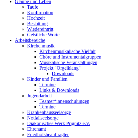
Glaube und Leben
Taufe
Konfirmation
Hochzeit
Bestattung
Wiedereintritt
Geistliche Worte
Arbeitsbereiche
Kirchenmusik
Kirchenmusikalische Vielfalt
Chöre und Instrumentalgruppen
Musikalische Veranstaltungen
Projekt "Orgelklang"
Downloads
Kinder und Familien
Termine
Links & Downloads
Jugendarbeit
Teamer*innenschulungen
Termine
Krankenhausseelsorge
Notfallseelsorge
Diakonisches Werk Prignitz e.V.
Ehrenamt
Friedhofsbeauftragter