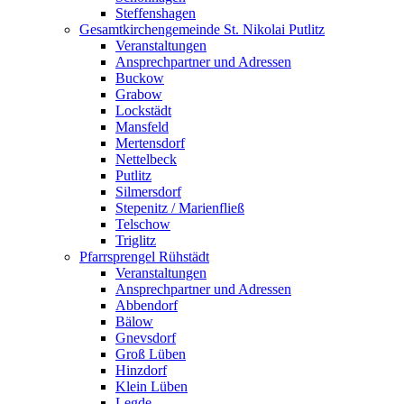
Steffenshagen
Gesamtkirchengemeinde St. Nikolai Putlitz
Veranstaltungen
Ansprechpartner und Adressen
Buckow
Grabow
Lockstädt
Mansfeld
Mertensdorf
Nettelbeck
Putlitz
Silmersdorf
Stepenitz / Marienfließ
Telschow
Triglitz
Pfarrsprengel Rühstädt
Veranstaltungen
Ansprechpartner und Adressen
Abbendorf
Bälow
Gnevsdorf
Groß Lüben
Hinzdorf
Klein Lüben
Legde