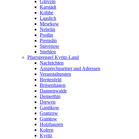
Glövzin
Karstädt
Kribbe
Laaslich
Mesekow
Nebelin
Postlin
Premslin
Stavenow
Strehlen
Pfarrsprengel Kyritz-Land
Nachrichten
Ansprechpartner und Adressen
Veranstaltungen
Breitenfeld
Brüsenhagen
Dannenwalde
Demerthin
Drewen
Gantikow
Granzow
Gumtow
Holzhausen
Kolrep
Kyritz