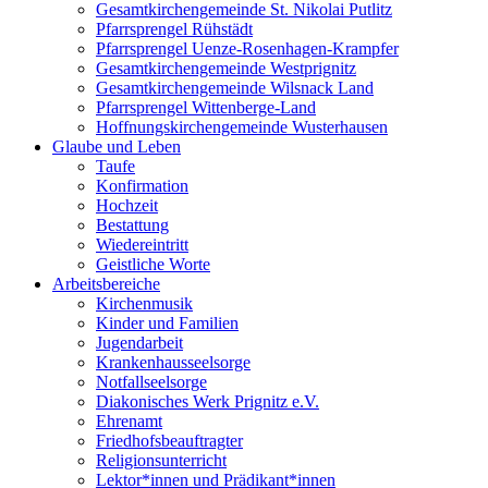
Gesamtkirchengemeinde St. Nikolai Putlitz
Pfarrsprengel Rühstädt
Pfarrsprengel Uenze-Rosenhagen-Krampfer
Gesamtkirchengemeinde Westprignitz
Gesamtkirchengemeinde Wilsnack Land
Pfarrsprengel Wittenberge-Land
Hoffnungskirchengemeinde Wusterhausen
Glaube und Leben
Taufe
Konfirmation
Hochzeit
Bestattung
Wiedereintritt
Geistliche Worte
Arbeitsbereiche
Kirchenmusik
Kinder und Familien
Jugendarbeit
Krankenhausseelsorge
Notfallseelsorge
Diakonisches Werk Prignitz e.V.
Ehrenamt
Friedhofsbeauftragter
Religionsunterricht
Lektor*innen und Prädikant*innen