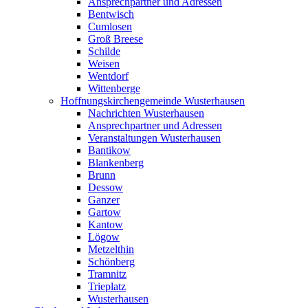
Ansprechpartner und Adressen
Bentwisch
Cumlosen
Groß Breese
Schilde
Weisen
Wentdorf
Wittenberge
Hoffnungskirchengemeinde Wusterhausen
Nachrichten Wusterhausen
Ansprechpartner und Adressen
Veranstaltungen Wusterhausen
Bantikow
Blankenberg
Brunn
Dessow
Ganzer
Gartow
Kantow
Lögow
Metzelthin
Schönberg
Tramnitz
Trieplatz
Wusterhausen