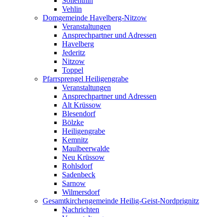
Söllenthin
Vehlin
Domgemeinde Havelberg-Nitzow
Veranstaltungen
Ansprechpartner und Adressen
Havelberg
Jederitz
Nitzow
Toppel
Pfarrsprengel Heiligengrabe
Veranstaltungen
Ansprechpartner und Adressen
Alt Krüssow
Blesendorf
Bölzke
Heiligengrabe
Kemnitz
Maulbeerwalde
Neu Krüssow
Rohlsdorf
Sadenbeck
Sarnow
Wilmersdorf
Gesamtkirchengemeinde Heilig-Geist-Nordprignitz
Nachrichten