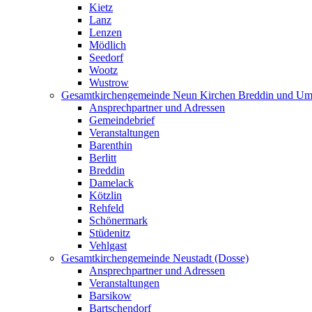
Kietz
Lanz
Lenzen
Mödlich
Seedorf
Wootz
Wustrow
Gesamtkirchengemeinde Neun Kirchen Breddin und Um
Ansprechpartner und Adressen
Gemeindebrief
Veranstaltungen
Barenthin
Berlitt
Breddin
Damelack
Kötzlin
Rehfeld
Schönermark
Stüdenitz
Vehlgast
Gesamtkirchengemeinde Neustadt (Dosse)
Ansprechpartner und Adressen
Veranstaltungen
Barsikow
Bartschendorf