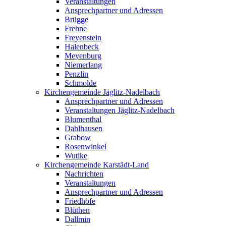
Veranstaltungen
Ansprechpartner und Adressen
Brügge
Frehne
Freyenstein
Halenbeck
Meyenburg
Niemerlang
Penzlin
Schmolde
Kirchengemeinde Jäglitz-Nadelbach
Ansprechpartner und Adressen
Veranstaltungen Jäglitz-Nadelbach
Blumenthal
Dahlhausen
Grabow
Rosenwinkel
Wutike
Kirchengemeinde Karstädt-Land
Nachrichten
Veranstaltungen
Ansprechpartner und Adressen
Friedhöfe
Blüthen
Dallmin