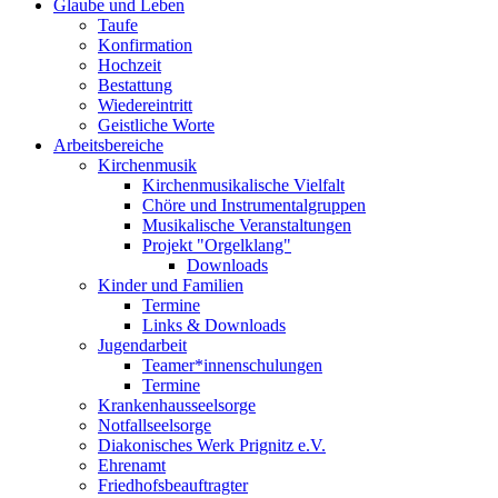
Glaube und Leben
Taufe
Konfirmation
Hochzeit
Bestattung
Wiedereintritt
Geistliche Worte
Arbeitsbereiche
Kirchenmusik
Kirchenmusikalische Vielfalt
Chöre und Instrumentalgruppen
Musikalische Veranstaltungen
Projekt "Orgelklang"
Downloads
Kinder und Familien
Termine
Links & Downloads
Jugendarbeit
Teamer*innenschulungen
Termine
Krankenhausseelsorge
Notfallseelsorge
Diakonisches Werk Prignitz e.V.
Ehrenamt
Friedhofsbeauftragter