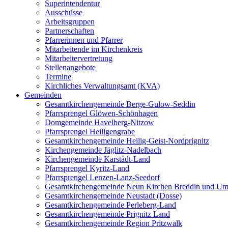
Superintendentur
Ausschüsse
Arbeitsgruppen
Partnerschaften
Pfarrerinnen und Pfarrer
Mitarbeitende im Kirchenkreis
Mitarbeitervertretung
Stellenangebote
Termine
Kirchliches Verwaltungsamt (KVA)
Gemeinden
Gesamtkirchengemeinde Berge-Gulow-Seddin
Pfarrsprengel Glöwen-Schönhagen
Domgemeinde Havelberg-Nitzow
Pfarrsprengel Heiligengrabe
Gesamtkirchengemeinde Heilig-Geist-Nordprignitz
Kirchengemeinde Jäglitz-Nadelbach
Kirchengemeinde Karstädt-Land
Pfarrsprengel Kyritz-Land
Pfarrsprengel Lenzen-Lanz-Seedorf
Gesamtkirchengemeinde Neun Kirchen Breddin und Um
Gesamtkirchengemeinde Neustadt (Dosse)
Gesamtkirchengemeinde Perleberg-Land
Gesamtkirchengemeinde Prignitz Land
Gesamtkirchengemeinde Region Pritzwalk