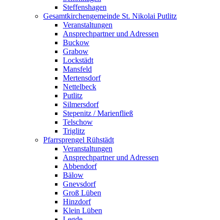
Steffenshagen
Gesamtkirchengemeinde St. Nikolai Putlitz
Veranstaltungen
Ansprechpartner und Adressen
Buckow
Grabow
Lockstädt
Mansfeld
Mertensdorf
Nettelbeck
Putlitz
Silmersdorf
Stepenitz / Marienfließ
Telschow
Triglitz
Pfarrsprengel Rühstädt
Veranstaltungen
Ansprechpartner und Adressen
Abbendorf
Bälow
Gnevsdorf
Groß Lüben
Hinzdorf
Klein Lüben
Legde