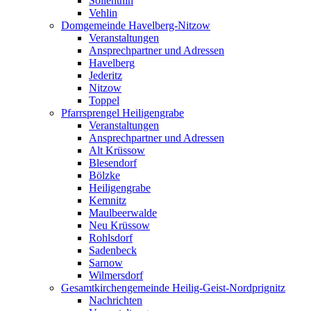
Söllenthin
Vehlin
Domgemeinde Havelberg-Nitzow
Veranstaltungen
Ansprechpartner und Adressen
Havelberg
Jederitz
Nitzow
Toppel
Pfarrsprengel Heiligengrabe
Veranstaltungen
Ansprechpartner und Adressen
Alt Krüssow
Blesendorf
Bölzke
Heiligengrabe
Kemnitz
Maulbeerwalde
Neu Krüssow
Rohlsdorf
Sadenbeck
Sarnow
Wilmersdorf
Gesamtkirchengemeinde Heilig-Geist-Nordprignitz
Nachrichten