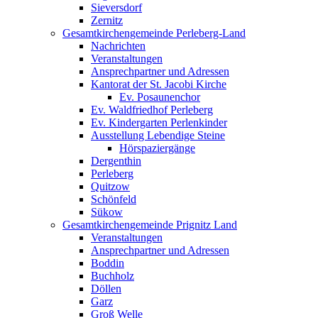
Sieversdorf
Zernitz
Gesamtkirchengemeinde Perleberg-Land
Nachrichten
Veranstaltungen
Ansprechpartner und Adressen
Kantorat der St. Jacobi Kirche
Ev. Posaunenchor
Ev. Waldfriedhof Perleberg
Ev. Kindergarten Perlenkinder
Ausstellung Lebendige Steine
Hörspaziergänge
Dergenthin
Perleberg
Quitzow
Schönfeld
Sükow
Gesamtkirchengemeinde Prignitz Land
Veranstaltungen
Ansprechpartner und Adressen
Boddin
Buchholz
Döllen
Garz
Groß Welle