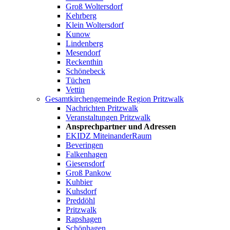
Groß Woltersdorf
Kehrberg
Klein Woltersdorf
Kunow
Lindenberg
Mesendorf
Reckenthin
Schönebeck
Tüchen
Vettin
Gesamtkirchengemeinde Region Pritzwalk
Nachrichten Pritzwalk
Veranstaltungen Pritzwalk
Ansprechpartner und Adressen
EKIDZ MiteinanderRaum
Beveringen
Falkenhagen
Giesensdorf
Groß Pankow
Kuhbier
Kuhsdorf
Preddöhl
Pritzwalk
Rapshagen
Schönhagen