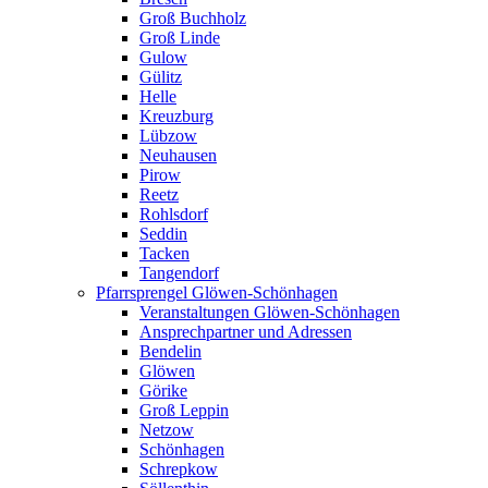
Groß Buchholz
Groß Linde
Gulow
Gülitz
Helle
Kreuzburg
Lübzow
Neuhausen
Pirow
Reetz
Rohlsdorf
Seddin
Tacken
Tangendorf
Pfarrsprengel Glöwen-Schönhagen
Veranstaltungen Glöwen-Schönhagen
Ansprechpartner und Adressen
Bendelin
Glöwen
Görike
Groß Leppin
Netzow
Schönhagen
Schrepkow