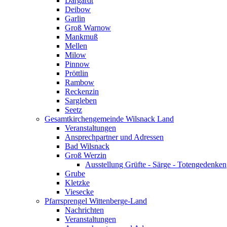
Dargardt
Deibow
Garlin
Groß Warnow
Mankmuß
Mellen
Milow
Pinnow
Pröttlin
Rambow
Reckenzin
Sargleben
Seetz
Gesamtkirchengemeinde Wilsnack Land
Veranstaltungen
Ansprechpartner und Adressen
Bad Wilsnack
Groß Werzin
Ausstellung Grüfte - Särge - Totengedenken
Grube
Kletzke
Viesecke
Pfarrsprengel Wittenberge-Land
Nachrichten
Veranstaltungen