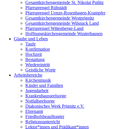
Gesamtkirchengemeinde St. Nikolai Putlitz
Pfarrsprengel Rühstädt
Pfarrsprengel Uenze-Rosenhagen-Krampfer
Gesamtkirchengemeinde Westprignitz
Gesamtkirchengemeinde Wilsnack Land
Pfarrsprengel Wittenberge-Land
Hoffnungskirchengemeinde Wusterhausen
Glaube und Leben
Taufe
Konfirmation
Hochzeit
Bestattung
Wiedereintritt
Geistliche Worte
Arbeitsbereiche
Kirchenmusik
Kinder und Familien
Jugendarbeit
Krankenhausseelsorge
Notfallseelsorge
Diakonisches Werk Prignitz e.V.
Ehrenamt
Friedhofsbeauftragter
Religionsunterricht
Lektor*innen und Prädikant*innen