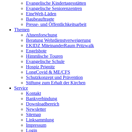
Evangelische Kindertagesstätten
Evangelische Seniorenzentren
EineWelt-Läden
Baubeauftragte
Presse- und Öffentlichkeitsarbeit
Themen
Ahnenforschung
Beratung Wehrdienstverweigerung
EKIDZ MiteinanderRaum Pritzwalk
Engelsbote
Himmlische Touren
Evangelische Schule
Hospiz Prignitz
LongCovid & ME/CFS
Schutzkonzept und Prävention
Stiftung zum Erhalt der Kirchen
Service
Kontakt
Bankverbindung
Downloadbereich
Newsletter
Sitemap
Linksammlung
Impressum
Login