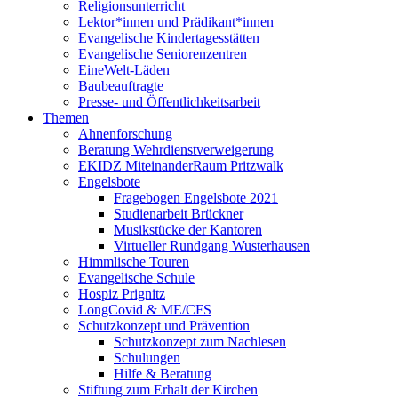
Religionsunterricht
Lektor*innen und Prädikant*innen
Evangelische Kindertagesstätten
Evangelische Seniorenzentren
EineWelt-Läden
Baubeauftragte
Presse- und Öffentlichkeitsarbeit
Themen
Ahnenforschung
Beratung Wehrdienstverweigerung
EKIDZ MiteinanderRaum Pritzwalk
Engelsbote
Fragebogen Engelsbote 2021
Studienarbeit Brückner
Musikstücke der Kantoren
Virtueller Rundgang Wusterhausen
Himmlische Touren
Evangelische Schule
Hospiz Prignitz
LongCovid & ME/CFS
Schutzkonzept und Prävention
Schutzkonzept zum Nachlesen
Schulungen
Hilfe & Beratung
Stiftung zum Erhalt der Kirchen