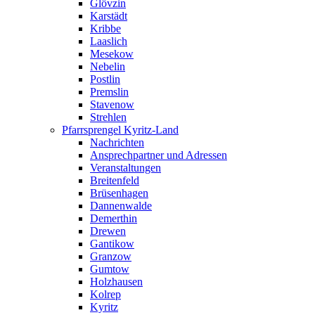
Glövzin
Karstädt
Kribbe
Laaslich
Mesekow
Nebelin
Postlin
Premslin
Stavenow
Strehlen
Pfarrsprengel Kyritz-Land
Nachrichten
Ansprechpartner und Adressen
Veranstaltungen
Breitenfeld
Brüsenhagen
Dannenwalde
Demerthin
Drewen
Gantikow
Granzow
Gumtow
Holzhausen
Kolrep
Kyritz