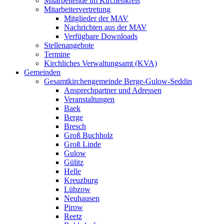
Mitarbeitende im Kirchenkreis
Mitarbeitervertretung
Mitglieder der MAV
Nachrichten aus der MAV
Verfügbare Downloads
Stellenangebote
Termine
Kirchliches Verwaltungsamt (KVA)
Gemeinden
Gesamtkirchengemeinde Berge-Gulow-Seddin
Ansprechpartner und Adressen
Veranstaltungen
Baek
Berge
Bresch
Groß Buchholz
Groß Linde
Gulow
Gülitz
Helle
Kreuzburg
Lübzow
Neuhausen
Pirow
Reetz