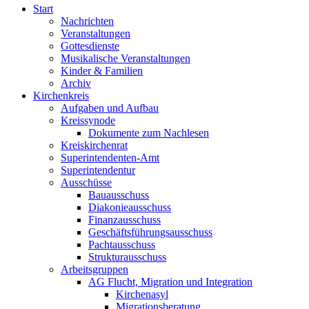
Start
Nachrichten
Veranstaltungen
Gottesdienste
Musikalische Veranstaltungen
Kinder & Familien
Archiv
Kirchenkreis
Aufgaben und Aufbau
Kreissynode
Dokumente zum Nachlesen
Kreiskirchenrat
Superintendenten-Amt
Superintendentur
Ausschüsse
Bauausschuss
Diakonieausschuss
Finanzausschuss
Geschäftsführungsausschuss
Pachtausschuss
Strukturausschuss
Arbeitsgruppen
AG Flucht, Migration und Integration
Kirchenasyl
Migrationsberatung