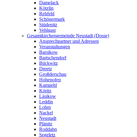
Damelack
Kötzlin
Rehfeld
Schönermark
Stüdenitz
Vehlgast
Gesamtkirchengemeinde Neustadt (Dosse)
Ansprechpartner und Adressen
Veranstaltungen
Barsikow
Bartschendorf
Bückwitz
Dreetz
Großderschau
Hohenofen
Kampehl
Köritz
Läsikow
Leddin
Lohm
Nackel
Neustadt
Plänitz
Roddahn
Segeletz