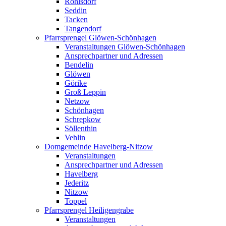
Rohlsdorf
Seddin
Tacken
Tangendorf
Pfarrsprengel Glöwen-Schönhagen
Veranstaltungen Glöwen-Schönhagen
Ansprechpartner und Adressen
Bendelin
Glöwen
Görike
Groß Leppin
Netzow
Schönhagen
Schrepkow
Söllenthin
Vehlin
Domgemeinde Havelberg-Nitzow
Veranstaltungen
Ansprechpartner und Adressen
Havelberg
Jederitz
Nitzow
Toppel
Pfarrsprengel Heiligengrabe
Veranstaltungen