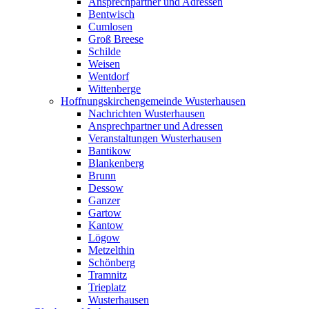
Ansprechpartner und Adressen
Bentwisch
Cumlosen
Groß Breese
Schilde
Weisen
Wentdorf
Wittenberge
Hoffnungskirchengemeinde Wusterhausen
Nachrichten Wusterhausen
Ansprechpartner und Adressen
Veranstaltungen Wusterhausen
Bantikow
Blankenberg
Brunn
Dessow
Ganzer
Gartow
Kantow
Lögow
Metzelthin
Schönberg
Tramnitz
Trieplatz
Wusterhausen