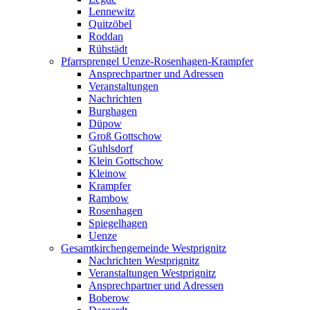
Lennewitz
Quitzöbel
Roddan
Rühstädt
Pfarrsprengel Uenze-Rosenhagen-Krampfer
Ansprechpartner und Adressen
Veranstaltungen
Nachrichten
Burghagen
Düpow
Groß Gottschow
Guhlsdorf
Klein Gottschow
Kleinow
Krampfer
Rambow
Rosenhagen
Spiegelhagen
Uenze
Gesamtkirchengemeinde Westprignitz
Nachrichten Westprignitz
Veranstaltungen Westprignitz
Ansprechpartner und Adressen
Boberow