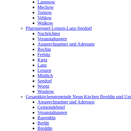
Langnow
Mechow
Tornow
Vehlow
Wulkow
Pfarrsprengel Lenzen-Lanz-Seedorf
Nachrichten
Veranstaltungen
Ansprechpartner und Adressen
Bochin
Ferbitz
Kietz
Lanz
Lenzen
Mödlich
Seedorf
Wootz
Wustrow
Gesamtkirchengemeinde Neun Kirchen Breddin und Um
Ansprechpartner und Adressen
Gemeindebrief
Veranstaltungen
Barenthin
Berlitt
Breddin