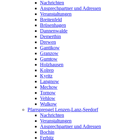
Nachrichten
Ansprechpartner und Adressen
Veranstaltungen
Breitenfeld
Brüsenhagen
Dannenwalde
Demerthin
Drewen
Gantikow
Granzow
Gumtow
Holzhausen
Kolrep
Kyritz
Langnow
Mechow
Tornow
Vehlow
Wulkow
Pfarrsprengel Lenzen-Lanz-Seedorf
Nachrichten
Veranstaltungen
Ansprechpartner und Adressen
Bochin
Ferbitz