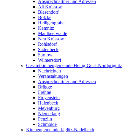
Ansprechpartner und Adressen
Alt Krüssow
Blesendorf
Bölzke
Heiligengrabe
Kemnitz
Maulbeerwalde
Neu Krüssow
Rohlsdorf
Sadenbeck
Sarnow
Wilmersdorf
Gesamtkirchengemeinde Heilig-Geist-Nordprignitz
Nachrichten
Veranstaltungen
Ansprechpartner und Adressen
Brügge
Frehne
Freyenstein
Halenbeck
Meyenburg
Niemerlang
Penzlin
Schmolde
Kirchengemeinde Jäglitz-Nadelbach