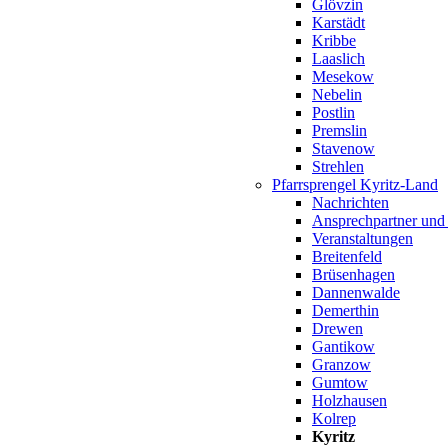
Glövzin
Karstädt
Kribbe
Laaslich
Mesekow
Nebelin
Postlin
Premslin
Stavenow
Strehlen
Pfarrsprengel Kyritz-Land
Nachrichten
Ansprechpartner und
Veranstaltungen
Breitenfeld
Brüsenhagen
Dannenwalde
Demerthin
Drewen
Gantikow
Granzow
Gumtow
Holzhausen
Kolrep
Kyritz