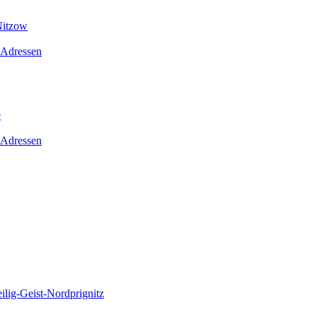
Nitzow
 Adressen
e
 Adressen
lig-Geist-Nordprignitz