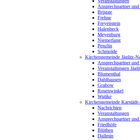
Veranstaltungen
Ansprechpartner und
Brügge
Frehne
Freyenstein
Halenbeck
Meyenburg
Niemerlang
Penzlin
Schmolde
Kirchengemeinde Jäglitz-N
Ansprechpartner und
Veranstaltungen Jägl
Blumenthal
Dahlhausen
Grabow
Rosenwinkel
Wutike
Kirchengemeinde Karstädt
Nachrichten
Veranstaltungen
Ansprechpartner und
Friedhöfe
Blüthen
Dallmin