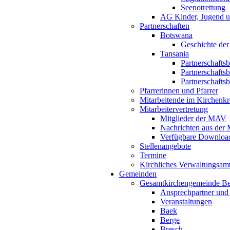
Seenotrettung
AG Kinder, Jugend u
Partnerschaften
Botswana
Geschichte der
Tansania
Partnerschafts
Partnerschafts
Partnerschafts
Pfarrerinnen und Pfarrer
Mitarbeitende im Kirchenkr
Mitarbeitervertretung
Mitglieder der MAV
Nachrichten aus de
Verfügbare Downloa
Stellenangebote
Termine
Kirchliches Verwaltungsa
Gemeinden
Gesamtkirchengemeinde B
Ansprechpartner und
Veranstaltungen
Baek
Berge
Bresch