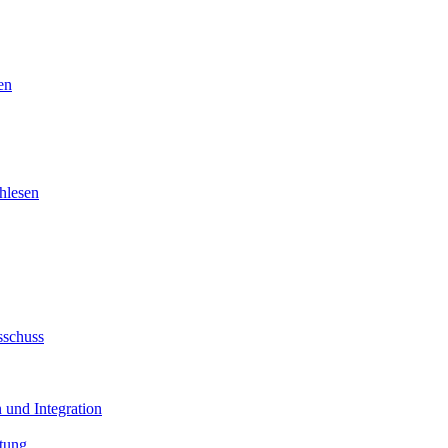
en
hlesen
sschuss
 und Integration
tung