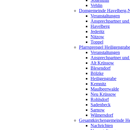
Söllenthin
Vehlin
Domgemeinde Havelberg-
Veranstaltungen
Ansprechpartner und
Havelberg
Jederitz
Nitzow
Toppel
Pfarrsprengel Heiligengrab
Veranstaltungen
Ansprechpartner und
Alt Krüssow
Blesendorf
Bölzke
Heiligengrabe
Kemnitz
Maulbeerwalde
Neu Krüssow
Rohlsdorf
Sadenbeck
Sarnow
Wilmersdorf
Gesamtkirchengemeinde Hei
Nachrichten