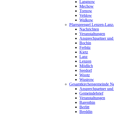
Langnow
Mechow
Tornow
Vehlow
Wulkow
Pfarrsprengel Lenzen-Lanz
Nachrichten
Veranstaltungen
Ansprechpartner und
Bochin
Ferbitz
Kietz
Lanz
Lenzen
Mödlich
Seedorf
Wootz
Wustrow
Gesamtkirchengemeinde Ne
Ansprechpartner und
Gemeindebrief
Veranstaltungen
Barenthin
Berlitt
Breddin