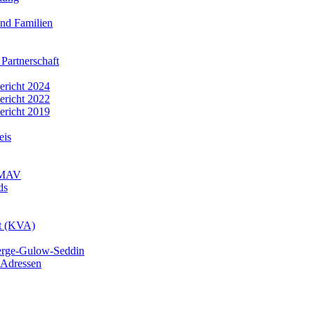
nd Familien
 Partnerschaft
bericht 2024
bericht 2022
bericht 2019
eis
r MAV
ds
mt (KVA)
erge-Gulow-Seddin
 Adressen