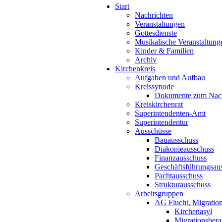
Start
Nachrichten
Veranstaltungen
Gottesdienste
Musikalische Veranstaltung
Kinder & Familien
Archiv
Kirchenkreis
Aufgaben und Aufbau
Kreissynode
Dokumente zum Nac
Kreiskirchenrat
Superintendenten-Amt
Superintendentur
Ausschüsse
Bauausschuss
Diakonieausschuss
Finanzausschuss
Geschäftsführungsau
Pachtausschuss
Strukturausschuss
Arbeitsgruppen
AG Flucht, Migration
Kirchenasyl
Migrationsbera