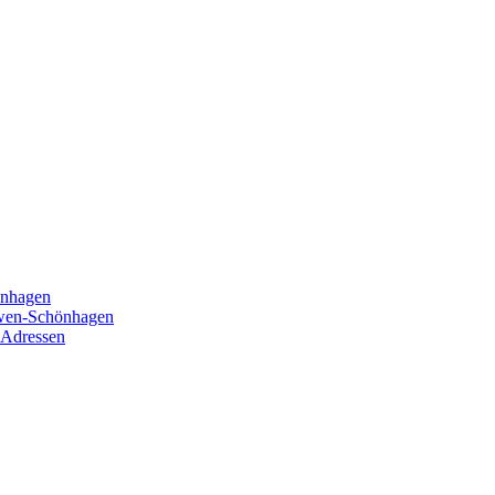
önhagen
öwen-Schönhagen
 Adressen