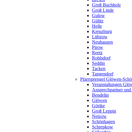
Groß Buchholz
Groß Linde
Gulow
Gülitz
Helle
Kreuzburg
Lübzow
Neuhausen
Pirow
Reetz
Rohlsdorf
Seddin
Tacken
Tangendorf
Pfarrsprengel Glöwen-Sch
Veranstaltungen Gl
Ansprechpartner und
Bendelin
Glöwen
Görike
Groß Leppin
Netzow
Schönhagen
Schrepkow