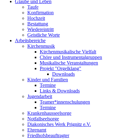
Glaube und Leben
Taufe
Konfirmation
Hochzeit
Bestattung
Wiedereintritt
Geistliche Worte
Arbeitsbereiche
Kirchenmusik
Kirchenmusikalische Vielfalt
Chöre und Instrumentalgruppen
Musikalische Veranstaltungen
Projekt "Orgelklang"
Downloads
Kinder und Familien
Termine
Links & Downloads
Jugendarbeit
Teamer*innenschulungen
Termine
Krankenhausseelsorge
Notfallseelsorge
Diakonisches Werk Prignitz e.V.
Ehrenamt
Friedhofsbeauftragter