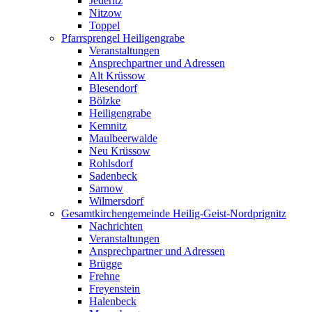
Jederitz
Nitzow
Toppel
Pfarrsprengel Heiligengrabe
Veranstaltungen
Ansprechpartner und Adressen
Alt Krüssow
Blesendorf
Bölzke
Heiligengrabe
Kemnitz
Maulbeerwalde
Neu Krüssow
Rohlsdorf
Sadenbeck
Sarnow
Wilmersdorf
Gesamtkirchengemeinde Heilig-Geist-Nordprignitz
Nachrichten
Veranstaltungen
Ansprechpartner und Adressen
Brügge
Frehne
Freyenstein
Halenbeck