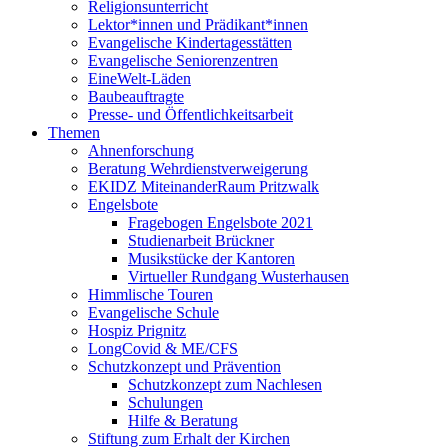
Religionsunterricht
Lektor*innen und Prädikant*innen
Evangelische Kindertagesstätten
Evangelische Seniorenzentren
EineWelt-Läden
Baubeauftragte
Presse- und Öffentlichkeitsarbeit
Themen
Ahnenforschung
Beratung Wehrdienstverweigerung
EKIDZ MiteinanderRaum Pritzwalk
Engelsbote
Fragebogen Engelsbote 2021
Studienarbeit Brückner
Musikstücke der Kantoren
Virtueller Rundgang Wusterhausen
Himmlische Touren
Evangelische Schule
Hospiz Prignitz
LongCovid & ME/CFS
Schutzkonzept und Prävention
Schutzkonzept zum Nachlesen
Schulungen
Hilfe & Beratung
Stiftung zum Erhalt der Kirchen