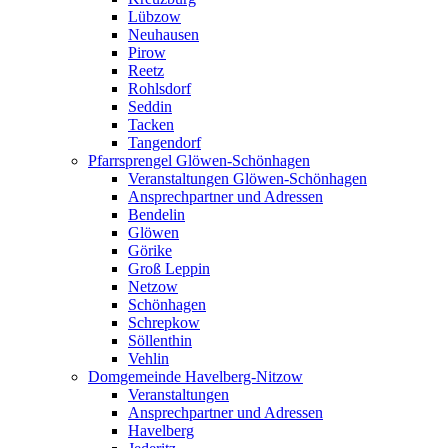
Lübzow
Neuhausen
Pirow
Reetz
Rohlsdorf
Seddin
Tacken
Tangendorf
Pfarrsprengel Glöwen-Schönhagen
Veranstaltungen Glöwen-Schönhagen
Ansprechpartner und Adressen
Bendelin
Glöwen
Görike
Groß Leppin
Netzow
Schönhagen
Schrepkow
Söllenthin
Vehlin
Domgemeinde Havelberg-Nitzow
Veranstaltungen
Ansprechpartner und Adressen
Havelberg