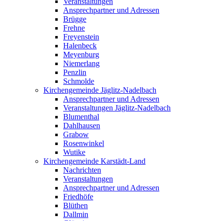
Veranstaltungen
Ansprechpartner und Adressen
Brügge
Frehne
Freyenstein
Halenbeck
Meyenburg
Niemerlang
Penzlin
Schmolde
Kirchengemeinde Jäglitz-Nadelbach
Ansprechpartner und Adressen
Veranstaltungen Jäglitz-Nadelbach
Blumenthal
Dahlhausen
Grabow
Rosenwinkel
Wutike
Kirchengemeinde Karstädt-Land
Nachrichten
Veranstaltungen
Ansprechpartner und Adressen
Friedhöfe
Blüthen
Dallmin