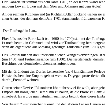
Der Kanzelaltar stammt aus dem Jahre 1701, an der Kanzelwand sehe
mit dem Löwen; Lukas mit dem Stier und Johannes mit dem Adler)
An der rechten Kirchenwand (in Richtung Altar blickend) sehen sie ei
alten Altars, der dem aus dem Jahr 1701 stammenden frühbarocken K
Der Taufengel in Lanz
Ebenfalls aus der Barockzeit (ca. 1600 bis 1700) stammt der Taufen
ist noch heute - in Gebrauch und wird zur Taufhandlung heruntergezo
dann die eigentliche aus Messing gefertigte Taufschale (um 1700) gest
Das Gestühl mit den drei unterschiedlichen Wangenverzierungen ist da
(um 1450) und Frührenaissance (um 1500). Die feststehende, damals i
Beschluss des Gemeindekirchenrates aufgehoben.
Mit der Gründung des Dorfes Lenzersilge (ca. 4 km Richtung Perleber
Holsteinischen eine Empore gebaut werden. Dagegen protestierten di
durch „Fremde“ wehrten.
Getreu seiner Devise "Räsonieren könnt ihr soviel ihr wollt, aber ge
Empore auf königlichen Befehl hin zu bauen, da die Pfarre zu Lanz 
eingebaut. Es wurde nun natürlich auch spitz betont, dass dieser Ein
Von diesem Zwist zwischen König und den stolzen Lanzer Bauern zeug