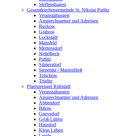
Steffenshagen
Gesamtkirchengemeinde St. Nikolai Putlitz
Veranstaltungen
Ansprechpartner und Adressen
Buckow
Grabow
Lockstädt
Mansfeld
Mertensdorf
Nettelbeck
Putlitz
Silmersdorf
Stepenitz / Marienfließ
Telschow
Triglitz
Pfarrsprengel Rühstädt
Veranstaltungen
Ansprechpartner und Adressen
Abbendorf
Bälow
Gnevsdorf
Groß Lüben
Hinzdorf
Klein Lüben
Legde