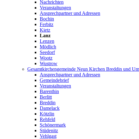
Nachrichten
Veranstaltungen
Ansprechpartner und Adressen
Bochin
Ferbitz
Kietz
Lanz
Lenzen
Mödlich
Seedorf
Wootz
Wustrow
Gesamtkirchengemeinde Neun Kirchen Breddin und Um
Ansprechpartner und Adressen
Gemeindebrief
Veranstaltungen
Barenthin
Berlitt
Breddin
Damelack
Kötzlin
Rehfeld
Schönermark
Stüdenitz
Vehlgast