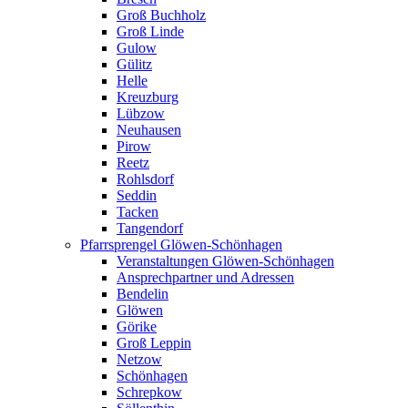
Groß Buchholz
Groß Linde
Gulow
Gülitz
Helle
Kreuzburg
Lübzow
Neuhausen
Pirow
Reetz
Rohlsdorf
Seddin
Tacken
Tangendorf
Pfarrsprengel Glöwen-Schönhagen
Veranstaltungen Glöwen-Schönhagen
Ansprechpartner und Adressen
Bendelin
Glöwen
Görike
Groß Leppin
Netzow
Schönhagen
Schrepkow