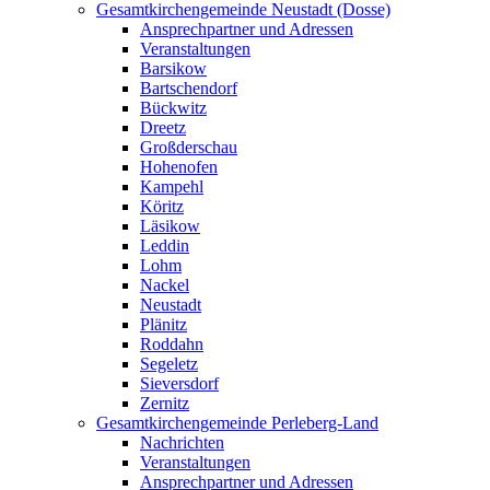
Gesamtkirchengemeinde Neustadt (Dosse)
Ansprechpartner und Adressen
Veranstaltungen
Barsikow
Bartschendorf
Bückwitz
Dreetz
Großderschau
Hohenofen
Kampehl
Köritz
Läsikow
Leddin
Lohm
Nackel
Neustadt
Plänitz
Roddahn
Segeletz
Sieversdorf
Zernitz
Gesamtkirchengemeinde Perleberg-Land
Nachrichten
Veranstaltungen
Ansprechpartner und Adressen