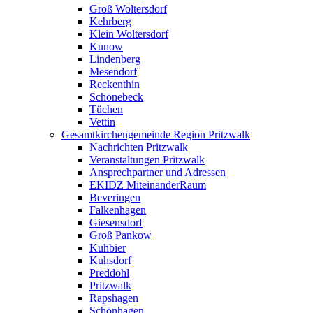
Groß Woltersdorf
Kehrberg
Klein Woltersdorf
Kunow
Lindenberg
Mesendorf
Reckenthin
Schönebeck
Tüchen
Vettin
Gesamtkirchengemeinde Region Pritzwalk
Nachrichten Pritzwalk
Veranstaltungen Pritzwalk
Ansprechpartner und Adressen
EKIDZ MiteinanderRaum
Beveringen
Falkenhagen
Giesensdorf
Groß Pankow
Kuhbier
Kuhsdorf
Preddöhl
Pritzwalk
Rapshagen
Schönhagen