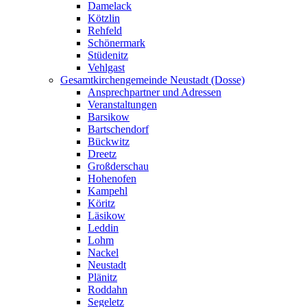
Damelack
Kötzlin
Rehfeld
Schönermark
Stüdenitz
Vehlgast
Gesamtkirchengemeinde Neustadt (Dosse)
Ansprechpartner und Adressen
Veranstaltungen
Barsikow
Bartschendorf
Bückwitz
Dreetz
Großderschau
Hohenofen
Kampehl
Köritz
Läsikow
Leddin
Lohm
Nackel
Neustadt
Plänitz
Roddahn
Segeletz