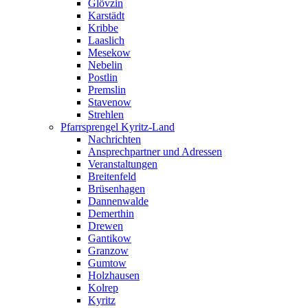
Glövzin
Karstädt
Kribbe
Laaslich
Mesekow
Nebelin
Postlin
Premslin
Stavenow
Strehlen
Pfarrsprengel Kyritz-Land
Nachrichten
Ansprechpartner und Adressen
Veranstaltungen
Breitenfeld
Brüsenhagen
Dannenwalde
Demerthin
Drewen
Gantikow
Granzow
Gumtow
Holzhausen
Kolrep
Kyritz