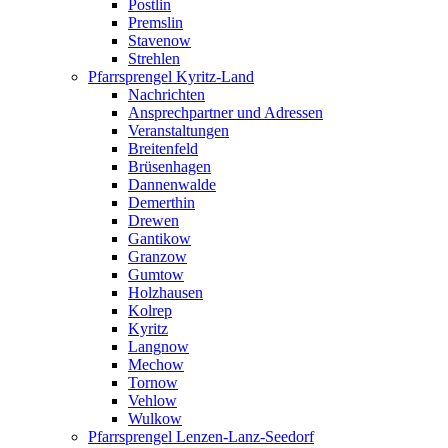
Postlin
Premslin
Stavenow
Strehlen
Pfarrsprengel Kyritz-Land
Nachrichten
Ansprechpartner und Adressen
Veranstaltungen
Breitenfeld
Brüsenhagen
Dannenwalde
Demerthin
Drewen
Gantikow
Granzow
Gumtow
Holzhausen
Kolrep
Kyritz
Langnow
Mechow
Tornow
Vehlow
Wulkow
Pfarrsprengel Lenzen-Lanz-Seedorf