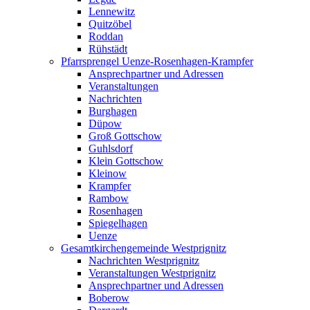
Lennewitz
Quitzöbel
Roddan
Rühstädt
Pfarrsprengel Uenze-Rosenhagen-Krampfer
Ansprechpartner und Adressen
Veranstaltungen
Nachrichten
Burghagen
Düpow
Groß Gottschow
Guhlsdorf
Klein Gottschow
Kleinow
Krampfer
Rambow
Rosenhagen
Spiegelhagen
Uenze
Gesamtkirchengemeinde Westprignitz
Nachrichten Westprignitz
Veranstaltungen Westprignitz
Ansprechpartner und Adressen
Boberow