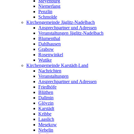
Meyenburg
Niemerlang
Penzlin
Schmolde
Kirchengemeinde Jäglitz-Nadelbach
Ansprechpartner und Adressen
Veranstaltungen Jäglitz-Nadelbach
Blumenthal
Dahlhausen
Grabow
Rosenwinkel
Wutike
Kirchengemeinde Karstädt-Land
Nachrichten
Veranstaltungen
Ansprechpartner und Adressen
Friedhöfe
Blüthen
Dallmin
Glövzin
Karstädt
Kribbe
Laaslich
Mesekow
Nebelin