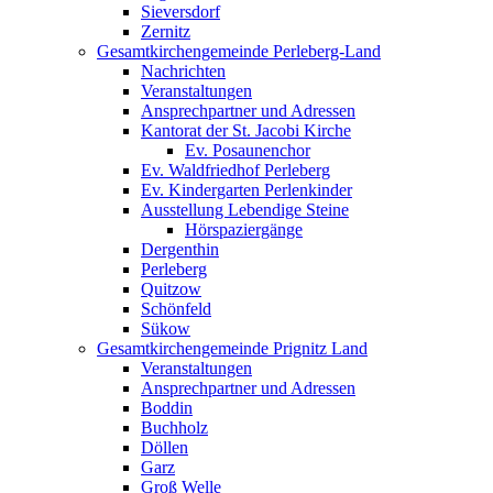
Sieversdorf
Zernitz
Gesamtkirchengemeinde Perleberg-Land
Nachrichten
Veranstaltungen
Ansprechpartner und Adressen
Kantorat der St. Jacobi Kirche
Ev. Posaunenchor
Ev. Waldfriedhof Perleberg
Ev. Kindergarten Perlenkinder
Ausstellung Lebendige Steine
Hörspaziergänge
Dergenthin
Perleberg
Quitzow
Schönfeld
Sükow
Gesamtkirchengemeinde Prignitz Land
Veranstaltungen
Ansprechpartner und Adressen
Boddin
Buchholz
Döllen
Garz
Groß Welle