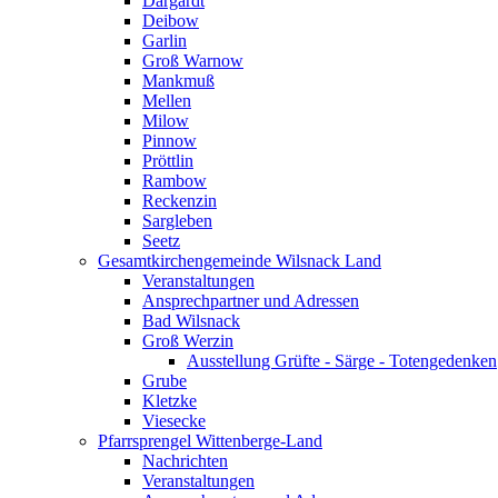
Dargardt
Deibow
Garlin
Groß Warnow
Mankmuß
Mellen
Milow
Pinnow
Pröttlin
Rambow
Reckenzin
Sargleben
Seetz
Gesamtkirchengemeinde Wilsnack Land
Veranstaltungen
Ansprechpartner und Adressen
Bad Wilsnack
Groß Werzin
Ausstellung Grüfte - Särge - Totengedenken
Grube
Kletzke
Viesecke
Pfarrsprengel Wittenberge-Land
Nachrichten
Veranstaltungen