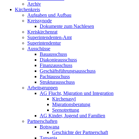
Archiv
Kirchenkreis
Aufgaben und Aufbau
Kreissynode
Dokumente zum Nachlesen
Kreiskirchenrat
Superintendenten-Amt
Superintendentur
Ausschüsse
Bauausschuss
Diakonieausschuss
Finanzausschuss
Geschäftsführungsausschuss
Pachtausschuss
Strukturausschuss
Arbeitsgruppen
AG Flucht, Migration und Integration
Kirchenasyl
Migrationsberatung
Seenotrettung
AG Kinder, Jugend und Familien
Partnerschaften
Botswana
Geschichte der Partnerschaft
Tansania