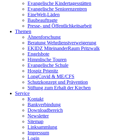
Evangelische Kindertagesstätten
Evangelische Seniorenzentren
EineWelt-Läden
Baubeauftragte
Presse- und Öffentlichkeitsarbeit
Themen
Ahnenforschung
Beratung Wehrdienstverweigerung
EKIDZ MiteinanderRaum Pritzwalk
Engelsbote
Himmlische Touren
Evangelische Schule
Hospiz Prignitz
LongCovid & ME/CFS
Schutzkonzept und Prävention
Stiftung zum Erhalt der Kirchen
Service
Kontakt
Bankverbindung
Downloadbereich
Newsletter
Sitemap
Linksammlung
Impressum
Login