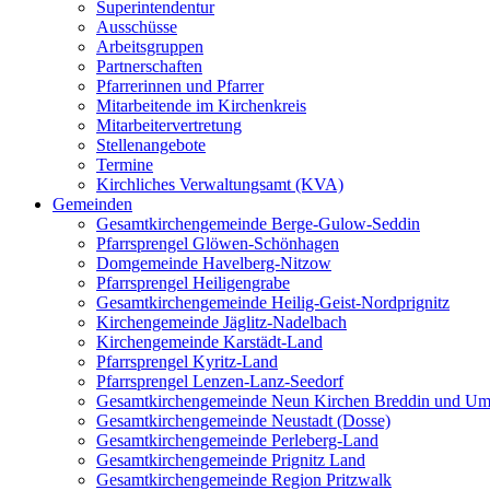
Superintendentur
Ausschüsse
Arbeitsgruppen
Partnerschaften
Pfarrerinnen und Pfarrer
Mitarbeitende im Kirchenkreis
Mitarbeitervertretung
Stellenangebote
Termine
Kirchliches Verwaltungsamt (KVA)
Gemeinden
Gesamtkirchengemeinde Berge-Gulow-Seddin
Pfarrsprengel Glöwen-Schönhagen
Domgemeinde Havelberg-Nitzow
Pfarrsprengel Heiligengrabe
Gesamtkirchengemeinde Heilig-Geist-Nordprignitz
Kirchengemeinde Jäglitz-Nadelbach
Kirchengemeinde Karstädt-Land
Pfarrsprengel Kyritz-Land
Pfarrsprengel Lenzen-Lanz-Seedorf
Gesamtkirchengemeinde Neun Kirchen Breddin und Um
Gesamtkirchengemeinde Neustadt (Dosse)
Gesamtkirchengemeinde Perleberg-Land
Gesamtkirchengemeinde Prignitz Land
Gesamtkirchengemeinde Region Pritzwalk