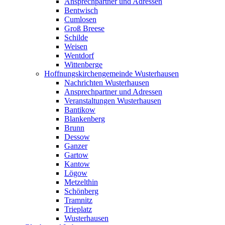
Ansprechpartner und Adressen
Bentwisch
Cumlosen
Groß Breese
Schilde
Weisen
Wentdorf
Wittenberge
Hoffnungskirchengemeinde Wusterhausen
Nachrichten Wusterhausen
Ansprechpartner und Adressen
Veranstaltungen Wusterhausen
Bantikow
Blankenberg
Brunn
Dessow
Ganzer
Gartow
Kantow
Lögow
Metzelthin
Schönberg
Tramnitz
Trieplatz
Wusterhausen