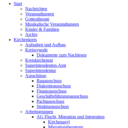
Start
Nachrichten
Veranstaltungen
Gottesdienste
Musikalische Veranstaltungen
Kinder & Familien
Archiv
Kirchenkreis
Aufgaben und Aufbau
Kreissynode
Dokumente zum Nachlesen
Kreiskirchenrat
Superintendenten-Amt
Superintendentur
Ausschüsse
Bauausschuss
Diakonieausschuss
Finanzausschuss
Geschäftsführungsausschuss
Pachtausschuss
Strukturausschuss
Arbeitsgruppen
AG Flucht, Migration und Integration
Kirchenasyl
Migrationsberatung