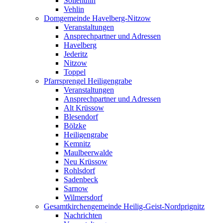
Söllenthin
Vehlin
Domgemeinde Havelberg-Nitzow
Veranstaltungen
Ansprechpartner und Adressen
Havelberg
Jederitz
Nitzow
Toppel
Pfarrsprengel Heiligengrabe
Veranstaltungen
Ansprechpartner und Adressen
Alt Krüssow
Blesendorf
Bölzke
Heiligengrabe
Kemnitz
Maulbeerwalde
Neu Krüssow
Rohlsdorf
Sadenbeck
Sarnow
Wilmersdorf
Gesamtkirchengemeinde Heilig-Geist-Nordprignitz
Nachrichten