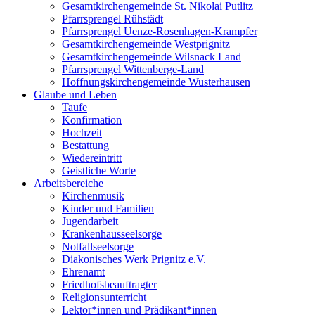
Gesamtkirchengemeinde St. Nikolai Putlitz
Pfarrsprengel Rühstädt
Pfarrsprengel Uenze-Rosenhagen-Krampfer
Gesamtkirchengemeinde Westprignitz
Gesamtkirchengemeinde Wilsnack Land
Pfarrsprengel Wittenberge-Land
Hoffnungskirchengemeinde Wusterhausen
Glaube und Leben
Taufe
Konfirmation
Hochzeit
Bestattung
Wiedereintritt
Geistliche Worte
Arbeitsbereiche
Kirchenmusik
Kinder und Familien
Jugendarbeit
Krankenhausseelsorge
Notfallseelsorge
Diakonisches Werk Prignitz e.V.
Ehrenamt
Friedhofsbeauftragter
Religionsunterricht
Lektor*innen und Prädikant*innen