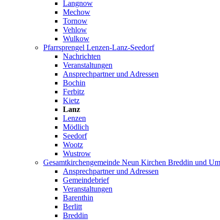
Langnow
Mechow
Tornow
Vehlow
Wulkow
Pfarrsprengel Lenzen-Lanz-Seedorf
Nachrichten
Veranstaltungen
Ansprechpartner und Adressen
Bochin
Ferbitz
Kietz
Lanz
Lenzen
Mödlich
Seedorf
Wootz
Wustrow
Gesamtkirchengemeinde Neun Kirchen Breddin und Um
Ansprechpartner und Adressen
Gemeindebrief
Veranstaltungen
Barenthin
Berlitt
Breddin