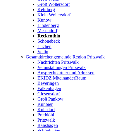
Groß Woltersdorf
Kehrberg
Klein Woltersdorf
Kunow
Lindenberg
Mesendorf
Reckenthin
Schönebeck
Tüchen
Vettin
Gesamtkirchengemeinde Region Pritzwalk
Nachrichten Pritzwalk
Veranstaltungen Pritzwalk
Ansprechpartner und Adressen
EKIDZ MiteinanderRaum
Beveringen
Falkenhagen
Giesensdorf
Groß Pankow
Kuhbier
Kuhsdorf
Preddöhl
Pritzwalk
Rapshagen
Schönhagen