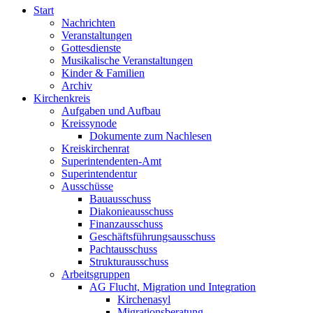
Start
Nachrichten
Veranstaltungen
Gottesdienste
Musikalische Veranstaltungen
Kinder & Familien
Archiv
Kirchenkreis
Aufgaben und Aufbau
Kreissynode
Dokumente zum Nachlesen
Kreiskirchenrat
Superintendenten-Amt
Superintendentur
Ausschüsse
Bauausschuss
Diakonieausschuss
Finanzausschuss
Geschäftsführungsausschuss
Pachtausschuss
Strukturausschuss
Arbeitsgruppen
AG Flucht, Migration und Integration
Kirchenasyl
Migrationsberatung