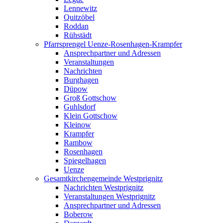
Lennewitz
Quitzöbel
Roddan
Rühstädt
Pfarrsprengel Uenze-Rosenhagen-Krampfer
Ansprechpartner und Adressen
Veranstaltungen
Nachrichten
Burghagen
Düpow
Groß Gottschow
Guhlsdorf
Klein Gottschow
Kleinow
Krampfer
Rambow
Rosenhagen
Spiegelhagen
Uenze
Gesamtkirchengemeinde Westprignitz
Nachrichten Westprignitz
Veranstaltungen Westprignitz
Ansprechpartner und Adressen
Boberow