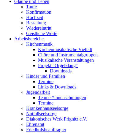
Glaube und Leben
Taufe
Konfirmation
Hochzeit
Bestattung
Wiedereintritt
Geistliche Worte
Arbeitsbereiche
Kirchenmusik
Kirchenmusikalische Vielfalt
Chöre und Instrumentalgruppen
Musikalische Veranstaltungen
Projekt "Orgelklang"
Downloads
Kinder und Familien
Termine
Links & Downloads
Jugendarbeit
Teamer*innenschulungen
Termine
Krankenhausseelsorge
Notfallseelsorge
Diakonisches Werk Prignitz e.V.
Ehrenamt
Friedhofsbeauftragter