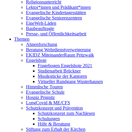
Religionsunterricht
Lektor*innen und Prädikant*innen
Evangelische Kindertagesstätten
Evangelische Seniorenzentren
EineWelt-Läden
Baubeauftragte
Presse- und Öffentlichkeitsarbeit
Themen
Ahnenforschung
Beratung Wehrdienstverweigerung
EKIDZ MiteinanderRaum Pritzwalk
Engelsbote
Fragebogen Engelsbote 2021
Studienarbeit Brückner
Musikstücke der Kantoren
Virtueller Rundgang Wusterhausen
Himmlische Touren
Evangelische Schule
Hospiz Prignitz
LongCovid & ME/CFS
Schutzkonzept und Prävention
Schutzkonzept zum Nachlesen
Schulungen
Hilfe & Beratung
Stiftung zum Erhalt der Kirchen