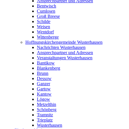
Ansprechpartner und Adressen
Bentwisch
Cumlosen
Groß Breese
Schilde
Weisen
Wentdorf
Wittenberge
Hoffnungskirchengemeinde Wusterhausen
Nachrichten Wusterhausen
Ansprechpartner und Adressen
Veranstaltungen Wusterhausen
Bantikow
Blankenberg
Brunn
Dessow
Ganzer
Gartow
Kantow
Lögow
Metzelthin
Schönberg
Tramnitz
Trieplatz
Wusterhausen