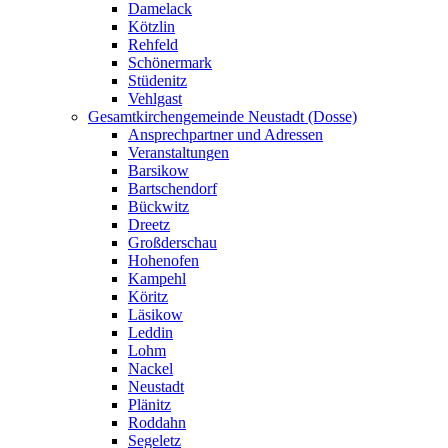
Damelack
Kötzlin
Rehfeld
Schönermark
Stüdenitz
Vehlgast
Gesamtkirchengemeinde Neustadt (Dosse)
Ansprechpartner und Adressen
Veranstaltungen
Barsikow
Bartschendorf
Bückwitz
Dreetz
Großderschau
Hohenofen
Kampehl
Köritz
Läsikow
Leddin
Lohm
Nackel
Neustadt
Plänitz
Roddahn
Segeletz