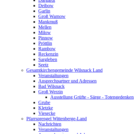
Dargardt
Deibow
Garlin
Groß Warnow
Mankmuß
Mellen
Milow
Pinnow
Pröttlin
Rambow
Reckenzin
Sargleben
Seetz
Gesamtkirchengemeinde Wilsnack Land
Veranstaltungen
Ansprechpartner und Adressen
Bad Wilsnack
Groß Werzin
Ausstellung Grüfte - Särge - Totengedenken
Grube
Kletzke
Viesecke
Pfarrsprengel Wittenberge-Land
Nachrichten
Veranstaltungen