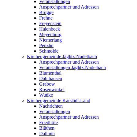
Veranstaltungen
Ansprechpartner und Adressen
Brügge
Frehne
Freyenstein
Halenbeck
Meyenburg
Niemerlang
Penzlin
Schmolde
Kirchengemeinde Jäglitz-Nadelbach
Ansprechpartner und Adressen
Veranstaltungen Jäglitz-Nadelbach
Blumenthal
Dahlhausen
Grabow
Rosenwinkel
Wutike
Kirchengemeinde Karstädt-Land
Nachrichten
Veranstaltungen
Ansprechpartner und Adressen
Friedhöfe
Blüthen
Dallmin