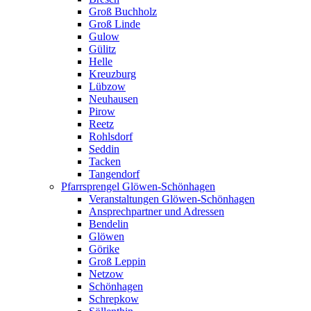
Groß Buchholz
Groß Linde
Gulow
Gülitz
Helle
Kreuzburg
Lübzow
Neuhausen
Pirow
Reetz
Rohlsdorf
Seddin
Tacken
Tangendorf
Pfarrsprengel Glöwen-Schönhagen
Veranstaltungen Glöwen-Schönhagen
Ansprechpartner und Adressen
Bendelin
Glöwen
Görike
Groß Leppin
Netzow
Schönhagen
Schrepkow