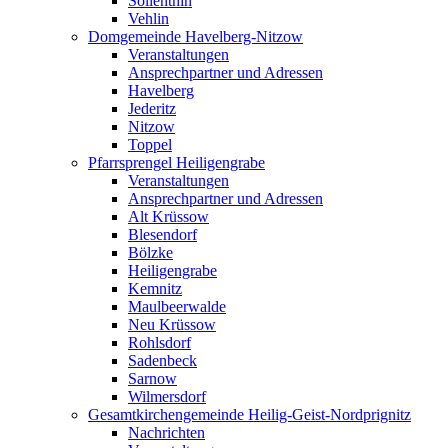
Söllenthin
Vehlin
Domgemeinde Havelberg-Nitzow
Veranstaltungen
Ansprechpartner und Adressen
Havelberg
Jederitz
Nitzow
Toppel
Pfarrsprengel Heiligengrabe
Veranstaltungen
Ansprechpartner und Adressen
Alt Krüssow
Blesendorf
Bölzke
Heiligengrabe
Kemnitz
Maulbeerwalde
Neu Krüssow
Rohlsdorf
Sadenbeck
Sarnow
Wilmersdorf
Gesamtkirchengemeinde Heilig-Geist-Nordprignitz
Nachrichten