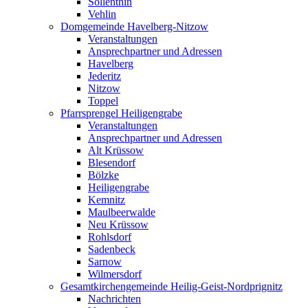
Söllenthin
Vehlin
Domgemeinde Havelberg-Nitzow
Veranstaltungen
Ansprechpartner und Adressen
Havelberg
Jederitz
Nitzow
Toppel
Pfarrsprengel Heiligengrabe
Veranstaltungen
Ansprechpartner und Adressen
Alt Krüssow
Blesendorf
Bölzke
Heiligengrabe
Kemnitz
Maulbeerwalde
Neu Krüssow
Rohlsdorf
Sadenbeck
Sarnow
Wilmersdorf
Gesamtkirchengemeinde Heilig-Geist-Nordprignitz
Nachrichten