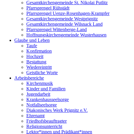
Gesamtkirchengemeinde St. Nikolai Putlitz
Pfarrsprengel Rühstädt
Pfarrsprengel Uenze-Rosenhagen-Krampfer
Gesamtkirchengemeinde Westprignitz
Gesamtkirchengemeinde Wilsnack Land
Pfarrsprengel Wittenberge-Land
Hoffnungskirchengemeinde Wusterhausen
Glaube und Leben
Taufe
Konfirmation
Hochzeit
Bestattung
Wiedereintritt
Geistliche Worte
Arbeitsbereiche
Kirchenmusik
Kinder und Familien
Jugendarbeit
Krankenhausseelsorge
Notfallseelsorge
Diakonisches Werk Prignitz e.V.
Ehrenamt
Friedhofsbeauftragter
Religionsunterricht
Lektor*innen und Prädikant*innen