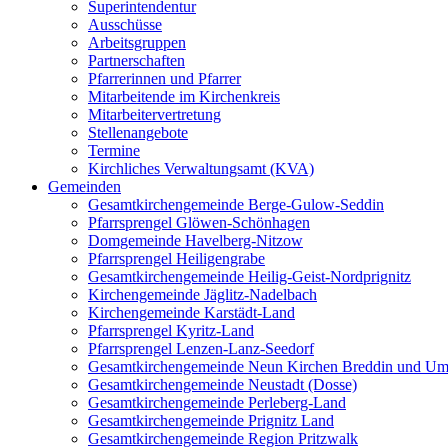
Superintendentur
Ausschüsse
Arbeitsgruppen
Partnerschaften
Pfarrerinnen und Pfarrer
Mitarbeitende im Kirchenkreis
Mitarbeitervertretung
Stellenangebote
Termine
Kirchliches Verwaltungsamt (KVA)
Gemeinden
Gesamtkirchengemeinde Berge-Gulow-Seddin
Pfarrsprengel Glöwen-Schönhagen
Domgemeinde Havelberg-Nitzow
Pfarrsprengel Heiligengrabe
Gesamtkirchengemeinde Heilig-Geist-Nordprignitz
Kirchengemeinde Jäglitz-Nadelbach
Kirchengemeinde Karstädt-Land
Pfarrsprengel Kyritz-Land
Pfarrsprengel Lenzen-Lanz-Seedorf
Gesamtkirchengemeinde Neun Kirchen Breddin und Um
Gesamtkirchengemeinde Neustadt (Dosse)
Gesamtkirchengemeinde Perleberg-Land
Gesamtkirchengemeinde Prignitz Land
Gesamtkirchengemeinde Region Pritzwalk