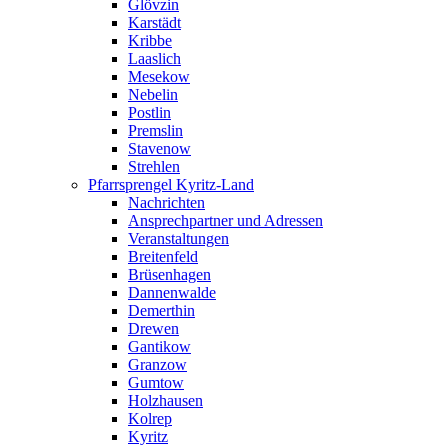
Glövzin
Karstädt
Kribbe
Laaslich
Mesekow
Nebelin
Postlin
Premslin
Stavenow
Strehlen
Pfarrsprengel Kyritz-Land
Nachrichten
Ansprechpartner und Adressen
Veranstaltungen
Breitenfeld
Brüsenhagen
Dannenwalde
Demerthin
Drewen
Gantikow
Granzow
Gumtow
Holzhausen
Kolrep
Kyritz