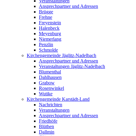
Veranstaltungen
Ansprechpartner und Adressen
Brügge
Frehne
Freyenstein
Halenbeck
Meyenburg
Niemerlang
Penzlin
Schmolde
Kirchengemeinde Jäglitz-Nadelbach
Ansprechpartner und Adressen
Veranstaltungen Jäglitz-Nadelbach
Blumenthal
Dahlhausen
Grabow
Rosenwinkel
Wutike
Kirchengemeinde Karstädt-Land
Nachrichten
Veranstaltungen
Ansprechpartner und Adressen
Friedhöfe
Blüthen
Dallmin