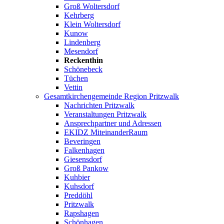
Groß Woltersdorf
Kehrberg
Klein Woltersdorf
Kunow
Lindenberg
Mesendorf
Reckenthin
Schönebeck
Tüchen
Vettin
Gesamtkirchengemeinde Region Pritzwalk
Nachrichten Pritzwalk
Veranstaltungen Pritzwalk
Ansprechpartner und Adressen
EKIDZ MiteinanderRaum
Beveringen
Falkenhagen
Giesensdorf
Groß Pankow
Kuhbier
Kuhsdorf
Preddöhl
Pritzwalk
Rapshagen
Schönhagen