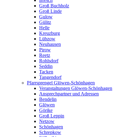
Bresch
Groß Buchholz
Groß Linde
Gulow
Gülitz
Helle
Kreuzburg
Lübzow
Neuhausen
Pirow
Reetz
Rohlsdorf
Seddin
Tacken
Tangendorf
Pfarrsprengel Glöwen-Schönhagen
Veranstaltungen Glöwen-Schönhagen
Ansprechpartner und Adressen
Bendelin
Glöwen
Görike
Groß Leppin
Netzow
Schönhagen
Schrepkow