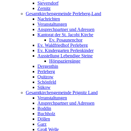
Sieversdorf
Zernitz
Gesamtkirchengemeinde Perleberg-Land
Nachrichten
Veranstaltungen
Ansprechpartner und Adressen
Kantorat der St. Jacobi Kirche
Ev. Posaunenchor
Ev. Waldfriedhof Perleberg
Ev. Kindergarten Perlenkinder
Ausstellung Lebendige Steine
Hörspaziergänge
Dergenthin
Perleberg
Quitzow
Schönfeld
Sükow
Gesamtkirchengemeinde Prignitz Land
Veranstaltungen
Ansprechpartner und Adressen
Boddin
Buchholz
Döllen
Garz
Groß Welle