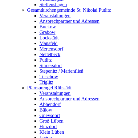
Steffenshagen
Gesamtkirchengemeinde St. Nikolai Putlitz
Veranstaltungen
Ansprechpartner und Adressen
Buckow
Grabow
Lockstädt
Mansfeld
Mertensdorf
Nettelbeck
Putlitz
Silmersdorf
Stepenitz / Marienfließ
Telschow
Triglitz
Pfarrsprengel Rühstädt
Veranstaltungen
Ansprechpartner und Adressen
Abbendorf
Bälow
Gnevsdorf
Groß Lüben
Hinzdorf
Klein Lüben
Legde