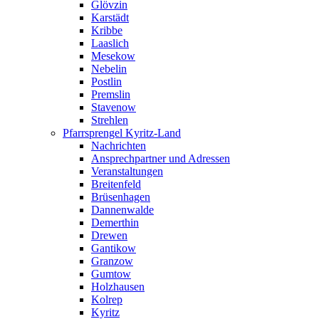
Glövzin
Karstädt
Kribbe
Laaslich
Mesekow
Nebelin
Postlin
Premslin
Stavenow
Strehlen
Pfarrsprengel Kyritz-Land
Nachrichten
Ansprechpartner und Adressen
Veranstaltungen
Breitenfeld
Brüsenhagen
Dannenwalde
Demerthin
Drewen
Gantikow
Granzow
Gumtow
Holzhausen
Kolrep
Kyritz