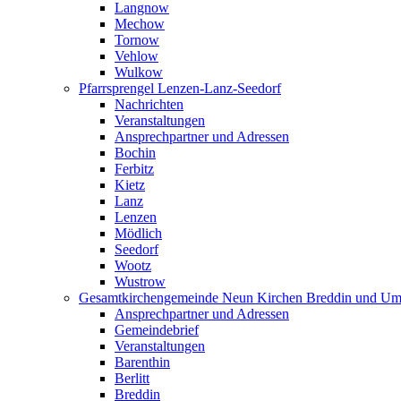
Langnow
Mechow
Tornow
Vehlow
Wulkow
Pfarrsprengel Lenzen-Lanz-Seedorf
Nachrichten
Veranstaltungen
Ansprechpartner und Adressen
Bochin
Ferbitz
Kietz
Lanz
Lenzen
Mödlich
Seedorf
Wootz
Wustrow
Gesamtkirchengemeinde Neun Kirchen Breddin und Um
Ansprechpartner und Adressen
Gemeindebrief
Veranstaltungen
Barenthin
Berlitt
Breddin