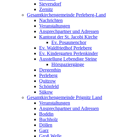
Sieversdorf
Zernitz
Gesamtkirchengemeinde Perleberg-Land
Nachrichten
Veranstaltungen
Ansprechpartner und Adressen
Kantorat der St. Jacobi Kirche
Ev. Posaunenchor
Ev. Waldfriedhof Perleberg
Ev. Kindergarten Perlenkinder
Ausstellung Lebendige Steine
Hörspaziergänge
Dergenthin
Perleberg
Quitzow
Schönfeld
Sükow
Gesamtkirchengemeinde Prignitz Land
Veranstaltungen
Ansprechpartner und Adressen
Boddin
Buchholz
Döllen
Garz
Groß Welle