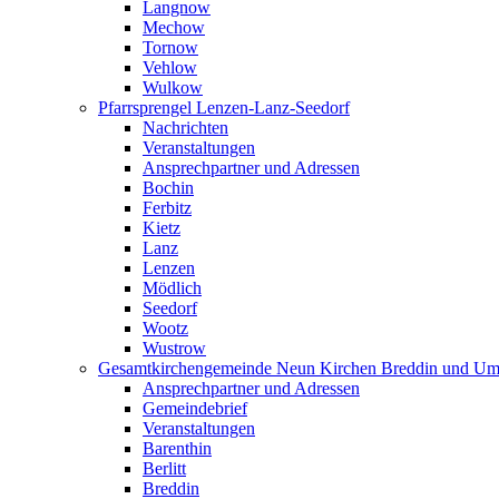
Langnow
Mechow
Tornow
Vehlow
Wulkow
Pfarrsprengel Lenzen-Lanz-Seedorf
Nachrichten
Veranstaltungen
Ansprechpartner und Adressen
Bochin
Ferbitz
Kietz
Lanz
Lenzen
Mödlich
Seedorf
Wootz
Wustrow
Gesamtkirchengemeinde Neun Kirchen Breddin und Um
Ansprechpartner und Adressen
Gemeindebrief
Veranstaltungen
Barenthin
Berlitt
Breddin