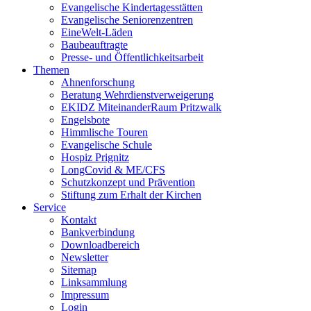
Evangelische Kindertagesstätten
Evangelische Seniorenzentren
EineWelt-Läden
Baubeauftragte
Presse- und Öffentlichkeitsarbeit
Themen
Ahnenforschung
Beratung Wehrdienstverweigerung
EKIDZ MiteinanderRaum Pritzwalk
Engelsbote
Himmlische Touren
Evangelische Schule
Hospiz Prignitz
LongCovid & ME/CFS
Schutzkonzept und Prävention
Stiftung zum Erhalt der Kirchen
Service
Kontakt
Bankverbindung
Downloadbereich
Newsletter
Sitemap
Linksammlung
Impressum
Login