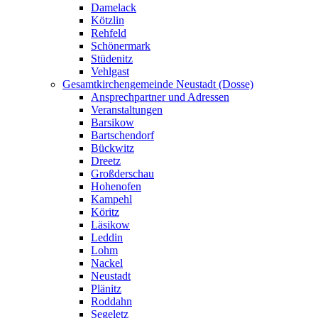
Damelack
Kötzlin
Rehfeld
Schönermark
Stüdenitz
Vehlgast
Gesamtkirchengemeinde Neustadt (Dosse)
Ansprechpartner und Adressen
Veranstaltungen
Barsikow
Bartschendorf
Bückwitz
Dreetz
Großderschau
Hohenofen
Kampehl
Köritz
Läsikow
Leddin
Lohm
Nackel
Neustadt
Plänitz
Roddahn
Segeletz