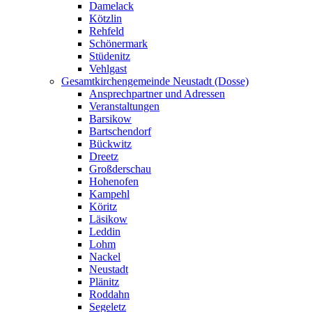
Damelack
Kötzlin
Rehfeld
Schönermark
Stüdenitz
Vehlgast
Gesamtkirchengemeinde Neustadt (Dosse)
Ansprechpartner und Adressen
Veranstaltungen
Barsikow
Bartschendorf
Bückwitz
Dreetz
Großderschau
Hohenofen
Kampehl
Köritz
Läsikow
Leddin
Lohm
Nackel
Neustadt
Plänitz
Roddahn
Segeletz