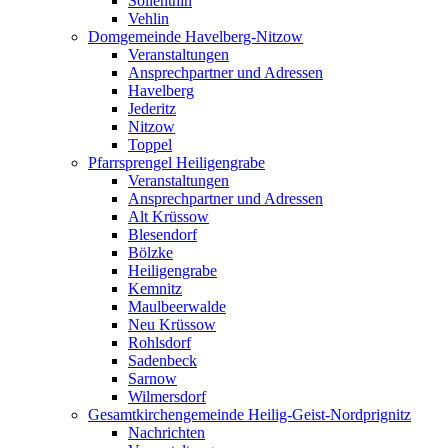
Söllenthin
Vehlin
Domgemeinde Havelberg-Nitzow
Veranstaltungen
Ansprechpartner und Adressen
Havelberg
Jederitz
Nitzow
Toppel
Pfarrsprengel Heiligengrabe
Veranstaltungen
Ansprechpartner und Adressen
Alt Krüssow
Blesendorf
Bölzke
Heiligengrabe
Kemnitz
Maulbeerwalde
Neu Krüssow
Rohlsdorf
Sadenbeck
Sarnow
Wilmersdorf
Gesamtkirchengemeinde Heilig-Geist-Nordprignitz
Nachrichten