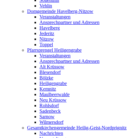
Söllenthin
Vehlin
Domgemeinde Havelberg-Nitzow
Veranstaltungen
Ansprechpartner und Adressen
Havelberg
Jederitz
Nitzow
Toppel
Pfarrsprengel Heiligengrabe
Veranstaltungen
Ansprechpartner und Adressen
Alt Krüssow
Blesendorf
Bölzke
Heiligengrabe
Kemnitz
Maulbeerwalde
Neu Krüssow
Rohlsdorf
Sadenbeck
Sarnow
Wilmersdorf
Gesamtkirchengemeinde Heilig-Geist-Nordprignitz
Nachrichten