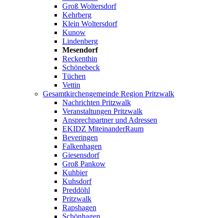
Groß Woltersdorf
Kehrberg
Klein Woltersdorf
Kunow
Lindenberg
Mesendorf
Reckenthin
Schönebeck
Tüchen
Vettin
Gesamtkirchengemeinde Region Pritzwalk
Nachrichten Pritzwalk
Veranstaltungen Pritzwalk
Ansprechpartner und Adressen
EKIDZ MiteinanderRaum
Beveringen
Falkenhagen
Giesensdorf
Groß Pankow
Kuhbier
Kuhsdorf
Preddöhl
Pritzwalk
Rapshagen
Schönhagen