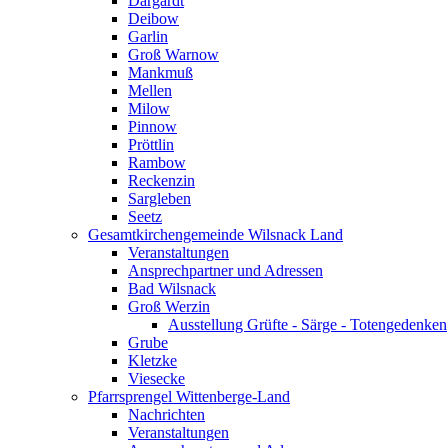
Dargardt
Deibow
Garlin
Groß Warnow
Mankmuß
Mellen
Milow
Pinnow
Pröttlin
Rambow
Reckenzin
Sargleben
Seetz
Gesamtkirchengemeinde Wilsnack Land
Veranstaltungen
Ansprechpartner und Adressen
Bad Wilsnack
Groß Werzin
Ausstellung Grüfte - Särge - Totengedenken
Grube
Kletzke
Viesecke
Pfarrsprengel Wittenberge-Land
Nachrichten
Veranstaltungen