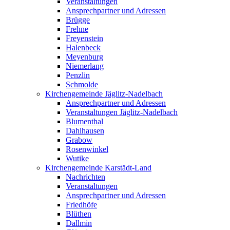
Veranstaltungen
Ansprechpartner und Adressen
Brügge
Frehne
Freyenstein
Halenbeck
Meyenburg
Niemerlang
Penzlin
Schmolde
Kirchengemeinde Jäglitz-Nadelbach
Ansprechpartner und Adressen
Veranstaltungen Jäglitz-Nadelbach
Blumenthal
Dahlhausen
Grabow
Rosenwinkel
Wutike
Kirchengemeinde Karstädt-Land
Nachrichten
Veranstaltungen
Ansprechpartner und Adressen
Friedhöfe
Blüthen
Dallmin