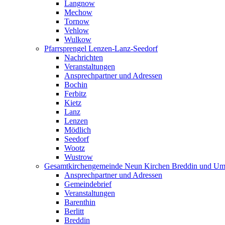
Langnow
Mechow
Tornow
Vehlow
Wulkow
Pfarrsprengel Lenzen-Lanz-Seedorf
Nachrichten
Veranstaltungen
Ansprechpartner und Adressen
Bochin
Ferbitz
Kietz
Lanz
Lenzen
Mödlich
Seedorf
Wootz
Wustrow
Gesamtkirchengemeinde Neun Kirchen Breddin und Um
Ansprechpartner und Adressen
Gemeindebrief
Veranstaltungen
Barenthin
Berlitt
Breddin