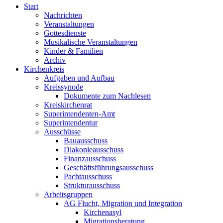
Start
Nachrichten
Veranstaltungen
Gottesdienste
Musikalische Veranstaltungen
Kinder & Familien
Archiv
Kirchenkreis
Aufgaben und Aufbau
Kreissynode
Dokumente zum Nachlesen
Kreiskirchenrat
Superintendenten-Amt
Superintendentur
Ausschüsse
Bauausschuss
Diakonieausschuss
Finanzausschuss
Geschäftsführungsausschuss
Pachtausschuss
Strukturausschuss
Arbeitsgruppen
AG Flucht, Migration und Integration
Kirchenasyl
Migrationsberatung