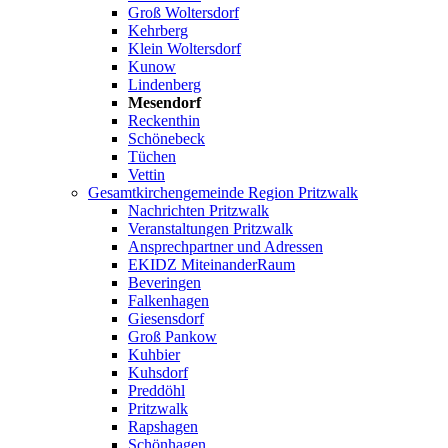
Groß Woltersdorf
Kehrberg
Klein Woltersdorf
Kunow
Lindenberg
Mesendorf
Reckenthin
Schönebeck
Tüchen
Vettin
Gesamtkirchengemeinde Region Pritzwalk
Nachrichten Pritzwalk
Veranstaltungen Pritzwalk
Ansprechpartner und Adressen
EKIDZ MiteinanderRaum
Beveringen
Falkenhagen
Giesensdorf
Groß Pankow
Kuhbier
Kuhsdorf
Preddöhl
Pritzwalk
Rapshagen
Schönhagen