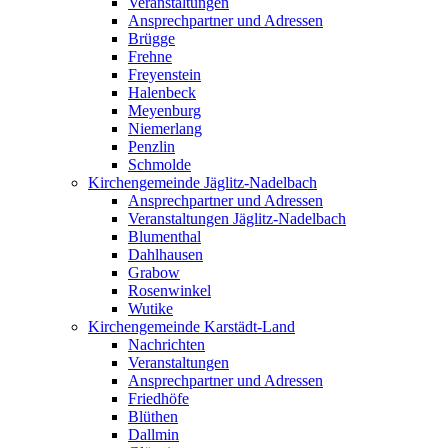
Veranstaltungen
Ansprechpartner und Adressen
Brügge
Frehne
Freyenstein
Halenbeck
Meyenburg
Niemerlang
Penzlin
Schmolde
Kirchengemeinde Jäglitz-Nadelbach
Ansprechpartner und Adressen
Veranstaltungen Jäglitz-Nadelbach
Blumenthal
Dahlhausen
Grabow
Rosenwinkel
Wutike
Kirchengemeinde Karstädt-Land
Nachrichten
Veranstaltungen
Ansprechpartner und Adressen
Friedhöfe
Blüthen
Dallmin