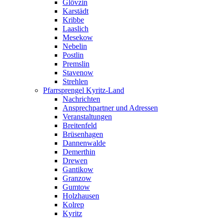
Glövzin
Karstädt
Kribbe
Laaslich
Mesekow
Nebelin
Postlin
Premslin
Stavenow
Strehlen
Pfarrsprengel Kyritz-Land
Nachrichten
Ansprechpartner und Adressen
Veranstaltungen
Breitenfeld
Brüsenhagen
Dannenwalde
Demerthin
Drewen
Gantikow
Granzow
Gumtow
Holzhausen
Kolrep
Kyritz