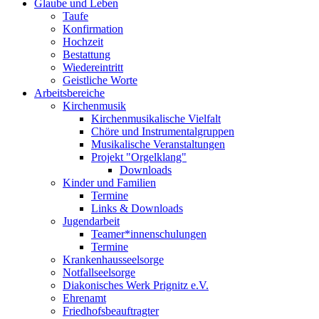
Glaube und Leben
Taufe
Konfirmation
Hochzeit
Bestattung
Wiedereintritt
Geistliche Worte
Arbeitsbereiche
Kirchenmusik
Kirchenmusikalische Vielfalt
Chöre und Instrumentalgruppen
Musikalische Veranstaltungen
Projekt "Orgelklang"
Downloads
Kinder und Familien
Termine
Links & Downloads
Jugendarbeit
Teamer*innenschulungen
Termine
Krankenhausseelsorge
Notfallseelsorge
Diakonisches Werk Prignitz e.V.
Ehrenamt
Friedhofsbeauftragter