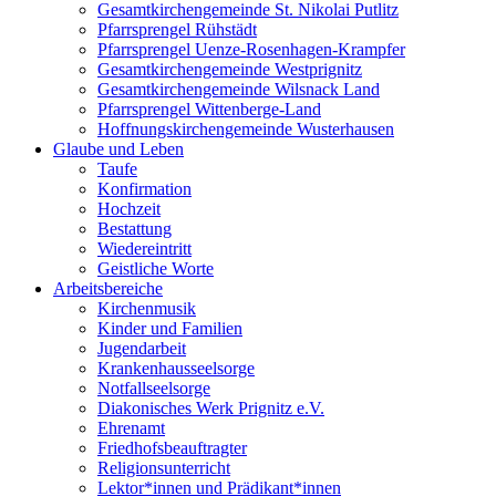
Gesamtkirchengemeinde St. Nikolai Putlitz
Pfarrsprengel Rühstädt
Pfarrsprengel Uenze-Rosenhagen-Krampfer
Gesamtkirchengemeinde Westprignitz
Gesamtkirchengemeinde Wilsnack Land
Pfarrsprengel Wittenberge-Land
Hoffnungskirchengemeinde Wusterhausen
Glaube und Leben
Taufe
Konfirmation
Hochzeit
Bestattung
Wiedereintritt
Geistliche Worte
Arbeitsbereiche
Kirchenmusik
Kinder und Familien
Jugendarbeit
Krankenhausseelsorge
Notfallseelsorge
Diakonisches Werk Prignitz e.V.
Ehrenamt
Friedhofsbeauftragter
Religionsunterricht
Lektor*innen und Prädikant*innen