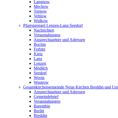
Langnow
Mechow
Tornow
Vehlow
Wulkow
Pfarrsprengel Lenzen-Lanz-Seedorf
Nachrichten
Veranstaltungen
Ansprechpartner und Adressen
Bochin
Ferbitz
Kietz
Lanz
Lenzen
Mödlich
Seedorf
Wootz
Wustrow
Gesamtkirchengemeinde Neun Kirchen Breddin und Um
Ansprechpartner und Adressen
Gemeindebrief
Veranstaltungen
Barenthin
Berlitt
Breddin