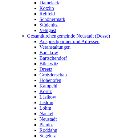
Damelack
Kötzlin
Rehfeld
Schönermark
Stüdenitz
Vehlgast
Gesamtkirchengemeinde Neustadt (Dosse)
Ansprechpartner und Adressen
Veranstaltungen
Barsikow
Bartschendorf
Bückwitz
Dreetz
Großderschau
Hohenofen
Kampehl
Köritz
Läsikow
Leddin
Lohm
Nackel
Neustadt
Plänitz
Roddahn
Segeletz