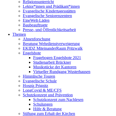
Religionsunterricht
Lektor*innen und Prädikant*innen
Evangelische Kindertagesstätten
Evangelische Seniorenzentren
EineWelt-Läden
Baubeauftragte
Presse- und Öffentlichkeitsarbeit
Themen
Ahnenforschung
Beratung Wehrdienstverweigerung
EKIDZ MiteinanderRaum Pritzwalk
Engelsbote
Fragebogen Engelsbote 2021
Studienarbeit Brückner
Musikstücke der Kantoren
Virtueller Rundgang Wusterhausen
Himmlische Touren
Evangelische Schule
Hospiz Prignitz
LongCovid & ME/CFS
Schutzkonzept und Prävention
Schutzkonzept zum Nachlesen
Schulungen
Hilfe & Beratung
Stiftung zum Erhalt der Kirchen