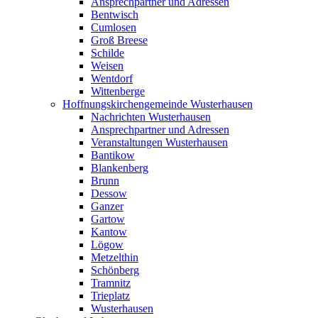
Ansprechpartner und Adressen
Bentwisch
Cumlosen
Groß Breese
Schilde
Weisen
Wentdorf
Wittenberge
Hoffnungskirchengemeinde Wusterhausen
Nachrichten Wusterhausen
Ansprechpartner und Adressen
Veranstaltungen Wusterhausen
Bantikow
Blankenberg
Brunn
Dessow
Ganzer
Gartow
Kantow
Lögow
Metzelthin
Schönberg
Tramnitz
Trieplatz
Wusterhausen