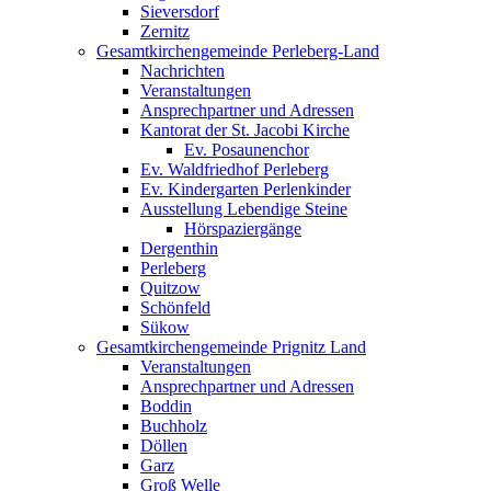
Sieversdorf
Zernitz
Gesamtkirchengemeinde Perleberg-Land
Nachrichten
Veranstaltungen
Ansprechpartner und Adressen
Kantorat der St. Jacobi Kirche
Ev. Posaunenchor
Ev. Waldfriedhof Perleberg
Ev. Kindergarten Perlenkinder
Ausstellung Lebendige Steine
Hörspaziergänge
Dergenthin
Perleberg
Quitzow
Schönfeld
Sükow
Gesamtkirchengemeinde Prignitz Land
Veranstaltungen
Ansprechpartner und Adressen
Boddin
Buchholz
Döllen
Garz
Groß Welle