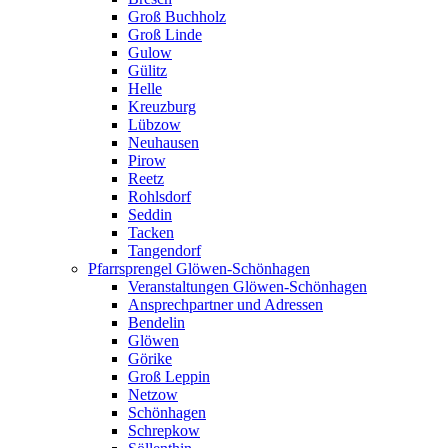
Groß Buchholz
Groß Linde
Gulow
Gülitz
Helle
Kreuzburg
Lübzow
Neuhausen
Pirow
Reetz
Rohlsdorf
Seddin
Tacken
Tangendorf
Pfarrsprengel Glöwen-Schönhagen
Veranstaltungen Glöwen-Schönhagen
Ansprechpartner und Adressen
Bendelin
Glöwen
Görike
Groß Leppin
Netzow
Schönhagen
Schrepkow