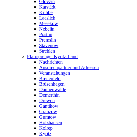
Glövzin
Karstädt
Kribbe
Laaslich
Mesekow
Nebelin
Postlin
Premslin
Stavenow
Strehlen
Pfarrsprengel Kyritz-Land
Nachrichten
Ansprechpartner und Adressen
Veranstaltungen
Breitenfeld
Brüsenhagen
Dannenwalde
Demerthin
Drewen
Gantikow
Granzow
Gumtow
Holzhausen
Kolrep
Kyritz