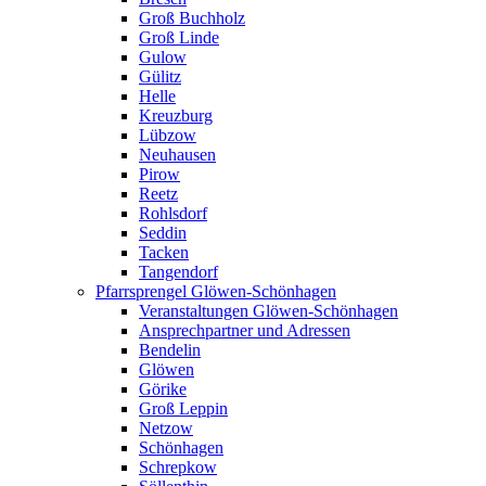
Groß Buchholz
Groß Linde
Gulow
Gülitz
Helle
Kreuzburg
Lübzow
Neuhausen
Pirow
Reetz
Rohlsdorf
Seddin
Tacken
Tangendorf
Pfarrsprengel Glöwen-Schönhagen
Veranstaltungen Glöwen-Schönhagen
Ansprechpartner und Adressen
Bendelin
Glöwen
Görike
Groß Leppin
Netzow
Schönhagen
Schrepkow