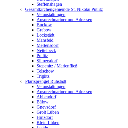
Steffenshagen
Gesamtkirchengemeinde St. Nikolai Putlitz
Veranstaltungen
Ansprechpartner und Adressen
Buckow
Grabow
Lockstädt
Mansfeld
Mertensdorf
Nettelbeck
Putlitz
Silmersdorf
Stepenitz / Marienfließ
Telschow
Triglitz
Pfarrsprengel Rühstädt
Veranstaltungen
Ansprechpartner und Adressen
Abbendorf
Bälow
Gnevsdorf
Groß Lüben
Hinzdorf
Klein Lüben
Legde