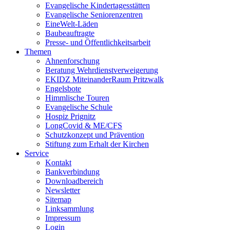
Evangelische Kindertagesstätten
Evangelische Seniorenzentren
EineWelt-Läden
Baubeauftragte
Presse- und Öffentlichkeitsarbeit
Themen
Ahnenforschung
Beratung Wehrdienstverweigerung
EKIDZ MiteinanderRaum Pritzwalk
Engelsbote
Himmlische Touren
Evangelische Schule
Hospiz Prignitz
LongCovid & ME/CFS
Schutzkonzept und Prävention
Stiftung zum Erhalt der Kirchen
Service
Kontakt
Bankverbindung
Downloadbereich
Newsletter
Sitemap
Linksammlung
Impressum
Login