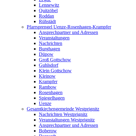
Lennewitz
Quitzöbel
Roddan
Rühstädt
Pfarrsprengel Uenze-Rosenhagen-Krampfer
Ansprechpartner und Adressen
Veranstaltungen
Nachrichten
Burghagen
Düpow
Groß Gottschow
Guhlsdorf
Klein Gottschow
Kleinow
Krampfer
Rambow
Rosenhagen
Spiegelhagen
Uenze
Gesamtkirchengemeinde Westprignitz
Nachrichten Westprignitz
Veranstaltungen Westprignitz
Ansprechpartner und Adressen
Boberow