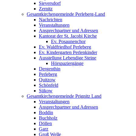
Sieversdorf
Zernitz
Gesamtkirchengemeinde Perleberg-Land
Nachrichten
Veranstaltungen
Ansprechpartner und Adressen
Kantorat der St. Jacobi Kirche
Ev. Posaunenchor
Ev. Waldfriedhof Perleberg
Ev. Kindergarten Perlenkinder
Ausstellung Lebendige Steine
Hörspaziergänge
Dergenthin
Perleberg
Quitzow
Schönfeld
Sükow
Gesamtkirchengemeinde Prignitz Land
Veranstaltungen
Ansprechpartner und Adressen
Boddin
Buchholz
Döllen
Garz
Groß Welle