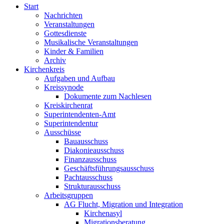
Start
Nachrichten
Veranstaltungen
Gottesdienste
Musikalische Veranstaltungen
Kinder & Familien
Archiv
Kirchenkreis
Aufgaben und Aufbau
Kreissynode
Dokumente zum Nachlesen
Kreiskirchenrat
Superintendenten-Amt
Superintendentur
Ausschüsse
Bauausschuss
Diakonieausschuss
Finanzausschuss
Geschäftsführungsausschuss
Pachtausschuss
Strukturausschuss
Arbeitsgruppen
AG Flucht, Migration und Integration
Kirchenasyl
Migrationsberatung