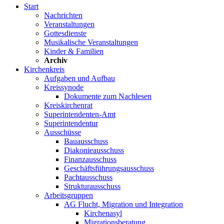
Start
Nachrichten
Veranstaltungen
Gottesdienste
Musikalische Veranstaltungen
Kinder & Familien
Archiv
Kirchenkreis
Aufgaben und Aufbau
Kreissynode
Dokumente zum Nachlesen
Kreiskirchenrat
Superintendenten-Amt
Superintendentur
Ausschüsse
Bauausschuss
Diakonieausschuss
Finanzausschuss
Geschäftsführungsausschuss
Pachtausschuss
Strukturausschuss
Arbeitsgruppen
AG Flucht, Migration und Integration
Kirchenasyl
Migrationsberatung