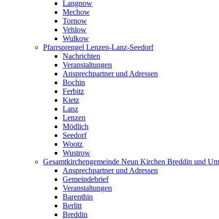
Langnow
Mechow
Tornow
Vehlow
Wulkow
Pfarrsprengel Lenzen-Lanz-Seedorf
Nachrichten
Veranstaltungen
Ansprechpartner und Adressen
Bochin
Ferbitz
Kietz
Lanz
Lenzen
Mödlich
Seedorf
Wootz
Wustrow
Gesamtkirchengemeinde Neun Kirchen Breddin und Um
Ansprechpartner und Adressen
Gemeindebrief
Veranstaltungen
Barenthin
Berlitt
Breddin