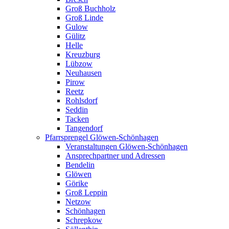
Groß Buchholz
Groß Linde
Gulow
Gülitz
Helle
Kreuzburg
Lübzow
Neuhausen
Pirow
Reetz
Rohlsdorf
Seddin
Tacken
Tangendorf
Pfarrsprengel Glöwen-Schönhagen
Veranstaltungen Glöwen-Schönhagen
Ansprechpartner und Adressen
Bendelin
Glöwen
Görike
Groß Leppin
Netzow
Schönhagen
Schrepkow