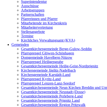
Superintendentur
Ausschüsse
Arbeitsgruppen
Partnerschaften
Pfarrerinnen und Pfarrer
Mitarbeitende im Kirchenkreis
Mitarbeitervertretung
Stellenangebote
Termine
Kirchliches Verwaltungsamt (KVA)
Gemeinden
Gesamtkirchengemeinde Berge-Gulow-Seddin
Pfarrsprengel Glöwen-Schönhagen
Domgemeinde Havelberg-Nitzow
Pfarrsprengel Heiligengrabe
Gesamtkirchengemeinde Heilig-Geist-Nordprignitz
Kirchengemeinde Jäglitz-Nadelbach
Kirchengemeinde Karstädt-Land
Pfarrsprengel Kyritz-Land
Pfarrsprengel Lenzen-Lanz-Seedorf
Gesamtkirchengemeinde Neun Kirchen Breddin und Um
Gesamtkirchengemeinde Neustadt (Dosse)
Gesamtkirchengemeinde Perleberg-Land
Gesamtkirchengemeinde Prignitz Land
Gesamtkirchengemeinde Region Pritzwalk