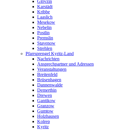
Glövzin
Karstädt
Kribbe
Laaslich
Mesekow
Nebelin
Postlin
Premslin
Stavenow
Strehlen
Pfarrsprengel Kyritz-Land
Nachrichten
Ansprechpartner und Adressen
Veranstaltungen
Breitenfeld
Brüsenhagen
Dannenwalde
Demerthin
Drewen
Gantikow
Granzow
Gumtow
Holzhausen
Kolrep
Kyritz