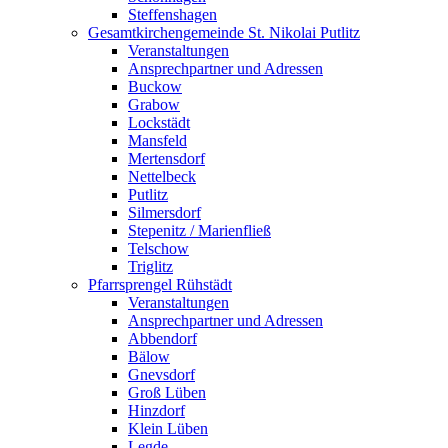
Steffenshagen
Gesamtkirchengemeinde St. Nikolai Putlitz
Veranstaltungen
Ansprechpartner und Adressen
Buckow
Grabow
Lockstädt
Mansfeld
Mertensdorf
Nettelbeck
Putlitz
Silmersdorf
Stepenitz / Marienfließ
Telschow
Triglitz
Pfarrsprengel Rühstädt
Veranstaltungen
Ansprechpartner und Adressen
Abbendorf
Bälow
Gnevsdorf
Groß Lüben
Hinzdorf
Klein Lüben
Legde