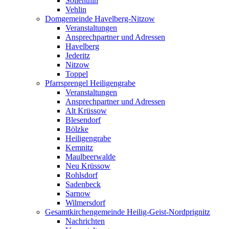
Söllenthin
Vehlin
Domgemeinde Havelberg-Nitzow
Veranstaltungen
Ansprechpartner und Adressen
Havelberg
Jederitz
Nitzow
Toppel
Pfarrsprengel Heiligengrabe
Veranstaltungen
Ansprechpartner und Adressen
Alt Krüssow
Blesendorf
Bölzke
Heiligengrabe
Kemnitz
Maulbeerwalde
Neu Krüssow
Rohlsdorf
Sadenbeck
Sarnow
Wilmersdorf
Gesamtkirchengemeinde Heilig-Geist-Nordprignitz
Nachrichten