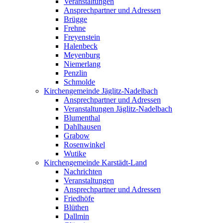
Veranstaltungen
Ansprechpartner und Adressen
Brügge
Frehne
Freyenstein
Halenbeck
Meyenburg
Niemerlang
Penzlin
Schmolde
Kirchengemeinde Jäglitz-Nadelbach
Ansprechpartner und Adressen
Veranstaltungen Jäglitz-Nadelbach
Blumenthal
Dahlhausen
Grabow
Rosenwinkel
Wutike
Kirchengemeinde Karstädt-Land
Nachrichten
Veranstaltungen
Ansprechpartner und Adressen
Friedhöfe
Blüthen
Dallmin