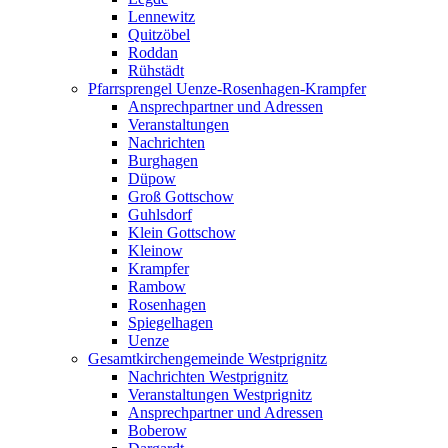
Lennewitz
Quitzöbel
Roddan
Rühstädt
Pfarrsprengel Uenze-Rosenhagen-Krampfer
Ansprechpartner und Adressen
Veranstaltungen
Nachrichten
Burghagen
Düpow
Groß Gottschow
Guhlsdorf
Klein Gottschow
Kleinow
Krampfer
Rambow
Rosenhagen
Spiegelhagen
Uenze
Gesamtkirchengemeinde Westprignitz
Nachrichten Westprignitz
Veranstaltungen Westprignitz
Ansprechpartner und Adressen
Boberow