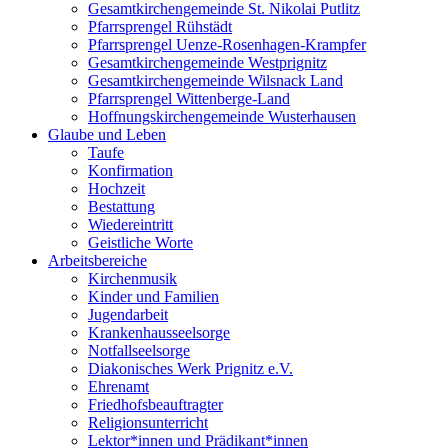
Gesamtkirchengemeinde St. Nikolai Putlitz
Pfarrsprengel Rühstädt
Pfarrsprengel Uenze-Rosenhagen-Krampfer
Gesamtkirchengemeinde Westprignitz
Gesamtkirchengemeinde Wilsnack Land
Pfarrsprengel Wittenberge-Land
Hoffnungskirchengemeinde Wusterhausen
Glaube und Leben
Taufe
Konfirmation
Hochzeit
Bestattung
Wiedereintritt
Geistliche Worte
Arbeitsbereiche
Kirchenmusik
Kinder und Familien
Jugendarbeit
Krankenhausseelsorge
Notfallseelsorge
Diakonisches Werk Prignitz e.V.
Ehrenamt
Friedhofsbeauftragter
Religionsunterricht
Lektor*innen und Prädikant*innen