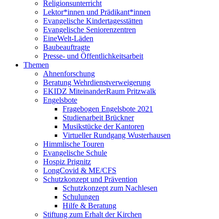
Religionsunterricht
Lektor*innen und Prädikant*innen
Evangelische Kindertagesstätten
Evangelische Seniorenzentren
EineWelt-Läden
Baubeauftragte
Presse- und Öffentlichkeitsarbeit
Themen
Ahnenforschung
Beratung Wehrdienstverweigerung
EKIDZ MiteinanderRaum Pritzwalk
Engelsbote
Fragebogen Engelsbote 2021
Studienarbeit Brückner
Musikstücke der Kantoren
Virtueller Rundgang Wusterhausen
Himmlische Touren
Evangelische Schule
Hospiz Prignitz
LongCovid & ME/CFS
Schutzkonzept und Prävention
Schutzkonzept zum Nachlesen
Schulungen
Hilfe & Beratung
Stiftung zum Erhalt der Kirchen