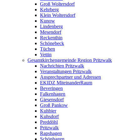
Groß Woltersdorf
Kehrberg
Klein Woltersdorf
Kunow
Lindenberg
Mesendorf
Reckenthin
Schönebeck
Tüchen
Vettin
Gesamtkirchengemeinde Region Pritzwalk
Nachrichten Pritzwalk
Veranstaltungen Pritzwalk
Ansprechpartner und Adressen
EKIDZ MiteinanderRaum
Beveringen
Falkenhagen
Giesensdorf
Groß Pankow
Kuhbier
Kuhsdorf
Preddöhl
Pritzwalk
Rapshagen
Schönhagen