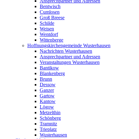
Ansprechpartner und Adressen
Bentwisch
Cumlosen
Groß Breese
Schilde
Weisen
Wentdorf
Wittenberge
Hoffnungskirchengemeinde Wusterhausen
Nachrichten Wusterhausen
Ansprechpartner und Adressen
Veranstaltungen Wusterhausen
Bantikow
Blankenberg
Brunn
Dessow
Ganzer
Gartow
Kantow
Lögow
Metzelthin
Schönberg
Tramnitz
Trieplatz
Wusterhausen