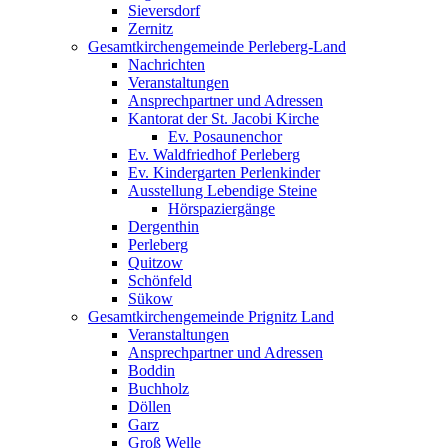
Sieversdorf
Zernitz
Gesamtkirchengemeinde Perleberg-Land
Nachrichten
Veranstaltungen
Ansprechpartner und Adressen
Kantorat der St. Jacobi Kirche
Ev. Posaunenchor
Ev. Waldfriedhof Perleberg
Ev. Kindergarten Perlenkinder
Ausstellung Lebendige Steine
Hörspaziergänge
Dergenthin
Perleberg
Quitzow
Schönfeld
Sükow
Gesamtkirchengemeinde Prignitz Land
Veranstaltungen
Ansprechpartner und Adressen
Boddin
Buchholz
Döllen
Garz
Groß Welle