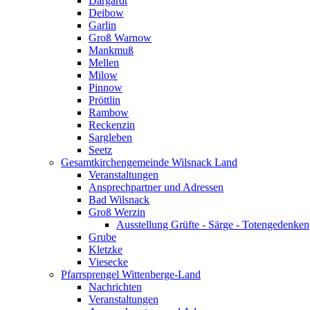
Dargardt
Deibow
Garlin
Groß Warnow
Mankmuß
Mellen
Milow
Pinnow
Pröttlin
Rambow
Reckenzin
Sargleben
Seetz
Gesamtkirchengemeinde Wilsnack Land
Veranstaltungen
Ansprechpartner und Adressen
Bad Wilsnack
Groß Werzin
Ausstellung Grüfte - Särge - Totengedenken
Grube
Kletzke
Viesecke
Pfarrsprengel Wittenberge-Land
Nachrichten
Veranstaltungen