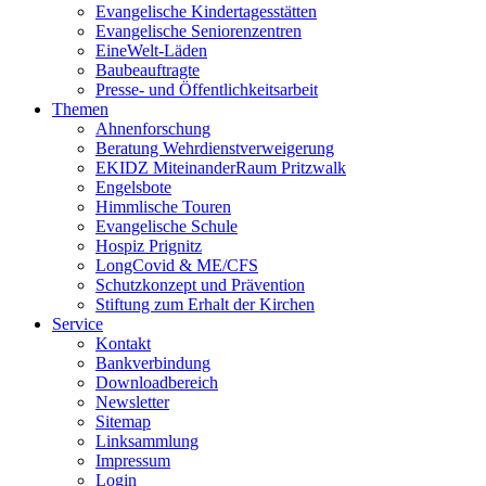
Evangelische Kindertagesstätten
Evangelische Seniorenzentren
EineWelt-Läden
Baubeauftragte
Presse- und Öffentlichkeitsarbeit
Themen
Ahnenforschung
Beratung Wehrdienstverweigerung
EKIDZ MiteinanderRaum Pritzwalk
Engelsbote
Himmlische Touren
Evangelische Schule
Hospiz Prignitz
LongCovid & ME/CFS
Schutzkonzept und Prävention
Stiftung zum Erhalt der Kirchen
Service
Kontakt
Bankverbindung
Downloadbereich
Newsletter
Sitemap
Linksammlung
Impressum
Login