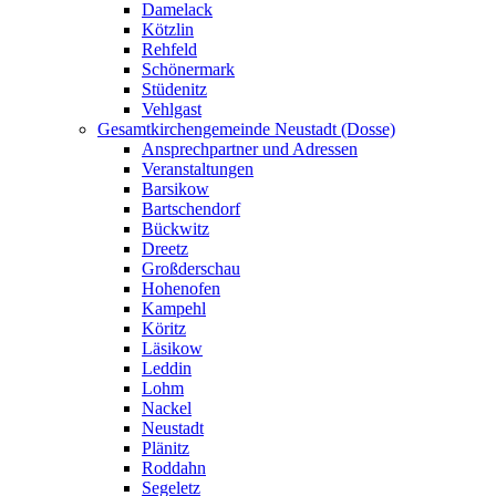
Damelack
Kötzlin
Rehfeld
Schönermark
Stüdenitz
Vehlgast
Gesamtkirchengemeinde Neustadt (Dosse)
Ansprechpartner und Adressen
Veranstaltungen
Barsikow
Bartschendorf
Bückwitz
Dreetz
Großderschau
Hohenofen
Kampehl
Köritz
Läsikow
Leddin
Lohm
Nackel
Neustadt
Plänitz
Roddahn
Segeletz