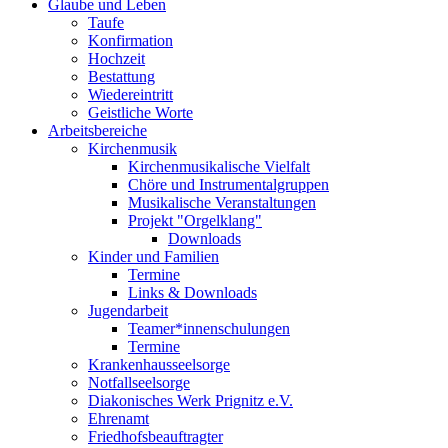
Glaube und Leben
Taufe
Konfirmation
Hochzeit
Bestattung
Wiedereintritt
Geistliche Worte
Arbeitsbereiche
Kirchenmusik
Kirchenmusikalische Vielfalt
Chöre und Instrumentalgruppen
Musikalische Veranstaltungen
Projekt "Orgelklang"
Downloads
Kinder und Familien
Termine
Links & Downloads
Jugendarbeit
Teamer*innenschulungen
Termine
Krankenhausseelsorge
Notfallseelsorge
Diakonisches Werk Prignitz e.V.
Ehrenamt
Friedhofsbeauftragter