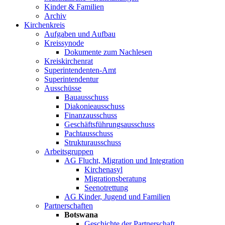
Kinder & Familien
Archiv
Kirchenkreis
Aufgaben und Aufbau
Kreissynode
Dokumente zum Nachlesen
Kreiskirchenrat
Superintendenten-Amt
Superintendentur
Ausschüsse
Bauausschuss
Diakonieausschuss
Finanzausschuss
Geschäftsführungsausschuss
Pachtausschuss
Strukturausschuss
Arbeitsgruppen
AG Flucht, Migration und Integration
Kirchenasyl
Migrationsberatung
Seenotrettung
AG Kinder, Jugend und Familien
Partnerschaften
Botswana
Geschichte der Partnerschaft