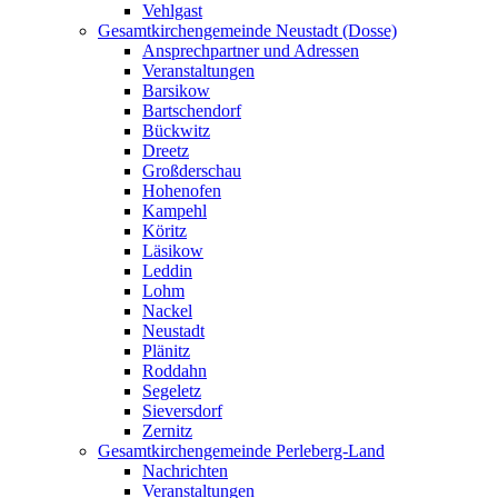
Vehlgast
Gesamtkirchengemeinde Neustadt (Dosse)
Ansprechpartner und Adressen
Veranstaltungen
Barsikow
Bartschendorf
Bückwitz
Dreetz
Großderschau
Hohenofen
Kampehl
Köritz
Läsikow
Leddin
Lohm
Nackel
Neustadt
Plänitz
Roddahn
Segeletz
Sieversdorf
Zernitz
Gesamtkirchengemeinde Perleberg-Land
Nachrichten
Veranstaltungen