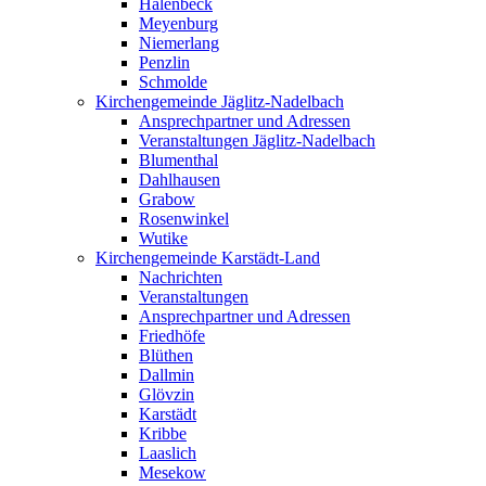
Halenbeck
Meyenburg
Niemerlang
Penzlin
Schmolde
Kirchengemeinde Jäglitz-Nadelbach
Ansprechpartner und Adressen
Veranstaltungen Jäglitz-Nadelbach
Blumenthal
Dahlhausen
Grabow
Rosenwinkel
Wutike
Kirchengemeinde Karstädt-Land
Nachrichten
Veranstaltungen
Ansprechpartner und Adressen
Friedhöfe
Blüthen
Dallmin
Glövzin
Karstädt
Kribbe
Laaslich
Mesekow