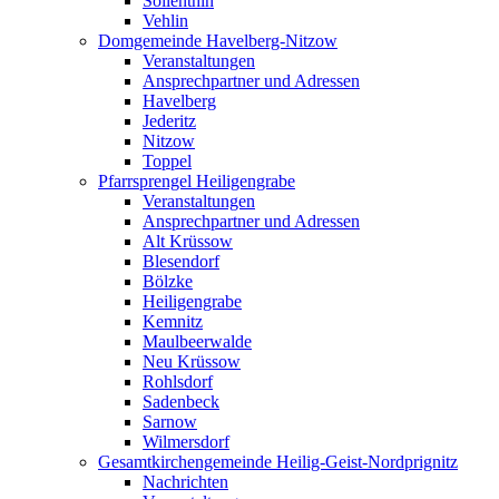
Söllenthin
Vehlin
Domgemeinde Havelberg-Nitzow
Veranstaltungen
Ansprechpartner und Adressen
Havelberg
Jederitz
Nitzow
Toppel
Pfarrsprengel Heiligengrabe
Veranstaltungen
Ansprechpartner und Adressen
Alt Krüssow
Blesendorf
Bölzke
Heiligengrabe
Kemnitz
Maulbeerwalde
Neu Krüssow
Rohlsdorf
Sadenbeck
Sarnow
Wilmersdorf
Gesamtkirchengemeinde Heilig-Geist-Nordprignitz
Nachrichten