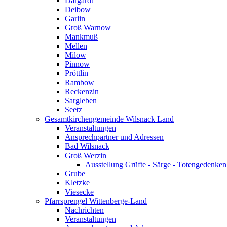
Dargardt
Deibow
Garlin
Groß Warnow
Mankmuß
Mellen
Milow
Pinnow
Pröttlin
Rambow
Reckenzin
Sargleben
Seetz
Gesamtkirchengemeinde Wilsnack Land
Veranstaltungen
Ansprechpartner und Adressen
Bad Wilsnack
Groß Werzin
Ausstellung Grüfte - Särge - Totengedenken
Grube
Kletzke
Viesecke
Pfarrsprengel Wittenberge-Land
Nachrichten
Veranstaltungen