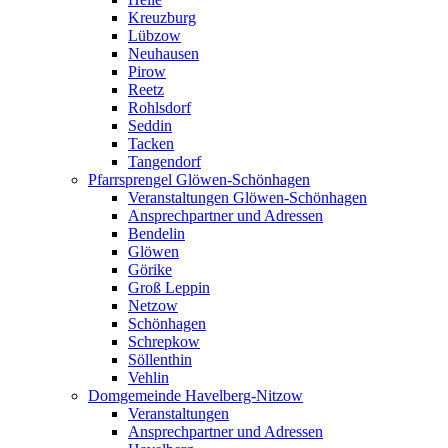
Kreuzburg
Lübzow
Neuhausen
Pirow
Reetz
Rohlsdorf
Seddin
Tacken
Tangendorf
Pfarrsprengel Glöwen-Schönhagen
Veranstaltungen Glöwen-Schönhagen
Ansprechpartner und Adressen
Bendelin
Glöwen
Görike
Groß Leppin
Netzow
Schönhagen
Schrepkow
Söllenthin
Vehlin
Domgemeinde Havelberg-Nitzow
Veranstaltungen
Ansprechpartner und Adressen