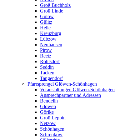
Groß Buchholz
Groß Linde
Gulow
Gülitz
Helle
Kreuzburg
Lübzow
Neuhausen
Pirow
Reetz
Rohlsdorf
Seddin
Tacken
Tangendorf
Pfarrsprengel Glöwen-Schönhagen
Veranstaltungen Glöwen-Schönhagen
Ansprechpartner und Adressen
Bendelin
Glöwen
Görike
Groß Leppin
Netzow
Schönhagen
Schrepkow