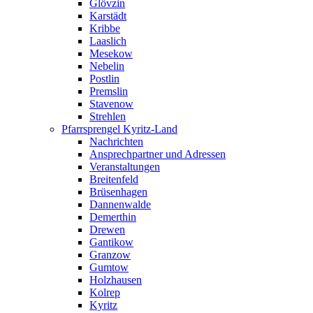
Glövzin
Karstädt
Kribbe
Laaslich
Mesekow
Nebelin
Postlin
Premslin
Stavenow
Strehlen
Pfarrsprengel Kyritz-Land
Nachrichten
Ansprechpartner und Adressen
Veranstaltungen
Breitenfeld
Brüsenhagen
Dannenwalde
Demerthin
Drewen
Gantikow
Granzow
Gumtow
Holzhausen
Kolrep
Kyritz