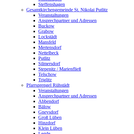
Steffenshagen
Gesamtkirchengemeinde St. Nikolai Putlitz
Veranstaltungen
Ansprechpartner und Adressen
Buckow
Grabow
Lockstädt
Mansfeld
Mertensdorf
Nettelbeck
Putlitz
Silmersdorf
Stepenitz / Marienfließ
Telschow
Triglitz
Pfarrsprengel Rühstädt
Veranstaltungen
Ansprechpartner und Adressen
Abbendorf
Bälow
Gnevsdorf
Groß Lüben
Hinzdorf
Klein Lüben
Legde