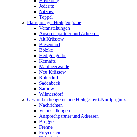
Havelberg
Jederitz
Nitzow
Toppel
Pfarrsprengel Heiligengrabe
Veranstaltungen
Ansprechpartner und Adressen
Alt Krüssow
Blesendorf
Bölzke
Heiligengrabe
Kemnitz
Maulbeerwalde
Neu Krüssow
Rohlsdorf
Sadenbeck
Sarnow
Wilmersdorf
Gesamtkirchengemeinde Heilig-Geist-Nordprignitz
Nachrichten
Veranstaltungen
Ansprechpartner und Adressen
Brügge
Frehne
Freyenstein