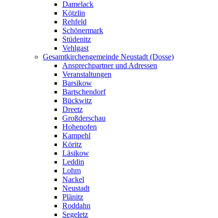
Damelack
Kötzlin
Rehfeld
Schönermark
Stüdenitz
Vehlgast
Gesamtkirchengemeinde Neustadt (Dosse)
Ansprechpartner und Adressen
Veranstaltungen
Barsikow
Bartschendorf
Bückwitz
Dreetz
Großderschau
Hohenofen
Kampehl
Köritz
Läsikow
Leddin
Lohm
Nackel
Neustadt
Plänitz
Roddahn
Segeletz