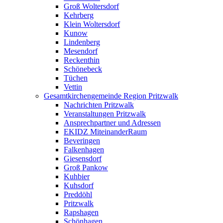
Groß Woltersdorf
Kehrberg
Klein Woltersdorf
Kunow
Lindenberg
Mesendorf
Reckenthin
Schönebeck
Tüchen
Vettin
Gesamtkirchengemeinde Region Pritzwalk
Nachrichten Pritzwalk
Veranstaltungen Pritzwalk
Ansprechpartner und Adressen
EKIDZ MiteinanderRaum
Beveringen
Falkenhagen
Giesensdorf
Groß Pankow
Kuhbier
Kuhsdorf
Preddöhl
Pritzwalk
Rapshagen
Schönhagen