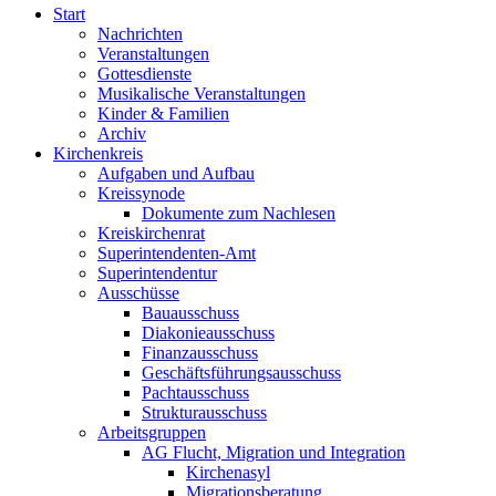
Start
Nachrichten
Veranstaltungen
Gottesdienste
Musikalische Veranstaltungen
Kinder & Familien
Archiv
Kirchenkreis
Aufgaben und Aufbau
Kreissynode
Dokumente zum Nachlesen
Kreiskirchenrat
Superintendenten-Amt
Superintendentur
Ausschüsse
Bauausschuss
Diakonieausschuss
Finanzausschuss
Geschäftsführungsausschuss
Pachtausschuss
Strukturausschuss
Arbeitsgruppen
AG Flucht, Migration und Integration
Kirchenasyl
Migrationsberatung