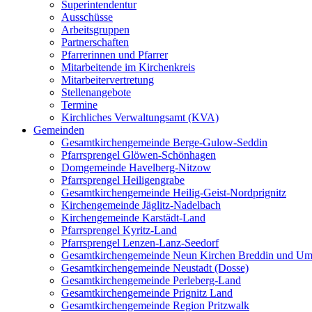
Superintendentur
Ausschüsse
Arbeitsgruppen
Partnerschaften
Pfarrerinnen und Pfarrer
Mitarbeitende im Kirchenkreis
Mitarbeitervertretung
Stellenangebote
Termine
Kirchliches Verwaltungsamt (KVA)
Gemeinden
Gesamtkirchengemeinde Berge-Gulow-Seddin
Pfarrsprengel Glöwen-Schönhagen
Domgemeinde Havelberg-Nitzow
Pfarrsprengel Heiligengrabe
Gesamtkirchengemeinde Heilig-Geist-Nordprignitz
Kirchengemeinde Jäglitz-Nadelbach
Kirchengemeinde Karstädt-Land
Pfarrsprengel Kyritz-Land
Pfarrsprengel Lenzen-Lanz-Seedorf
Gesamtkirchengemeinde Neun Kirchen Breddin und Um
Gesamtkirchengemeinde Neustadt (Dosse)
Gesamtkirchengemeinde Perleberg-Land
Gesamtkirchengemeinde Prignitz Land
Gesamtkirchengemeinde Region Pritzwalk