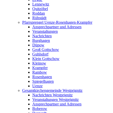
Lennewitz
Quitzöbel
Roddan
Rühstädt
Pfarrsprengel Uenze-Rosenhagen-Krampfer
Ansprechpartner und Adressen
Veranstaltungen
Nachrichten
Burghagen
Düpow
Groß Gottschow
Guhlsdorf
Klein Gottschow
Kleinow
Krampfer
Rambow
Rosenhagen
Spiegelhagen
Uenze
Gesamtkirchengemeinde Westprignitz
Nachrichten Westprignitz
Veranstaltungen Westprignitz
Ansprechpartner und Adressen
Boberow