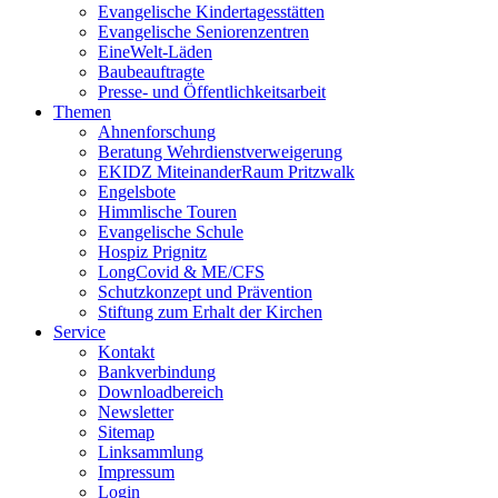
Evangelische Kindertagesstätten
Evangelische Seniorenzentren
EineWelt-Läden
Baubeauftragte
Presse- und Öffentlichkeitsarbeit
Themen
Ahnenforschung
Beratung Wehrdienstverweigerung
EKIDZ MiteinanderRaum Pritzwalk
Engelsbote
Himmlische Touren
Evangelische Schule
Hospiz Prignitz
LongCovid & ME/CFS
Schutzkonzept und Prävention
Stiftung zum Erhalt der Kirchen
Service
Kontakt
Bankverbindung
Downloadbereich
Newsletter
Sitemap
Linksammlung
Impressum
Login