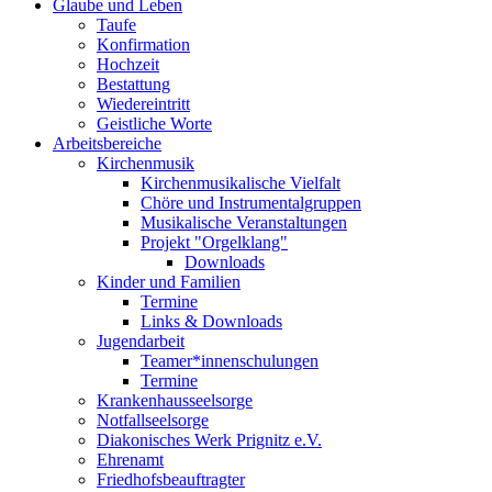
Glaube und Leben
Taufe
Konfirmation
Hochzeit
Bestattung
Wiedereintritt
Geistliche Worte
Arbeitsbereiche
Kirchenmusik
Kirchenmusikalische Vielfalt
Chöre und Instrumentalgruppen
Musikalische Veranstaltungen
Projekt "Orgelklang"
Downloads
Kinder und Familien
Termine
Links & Downloads
Jugendarbeit
Teamer*innenschulungen
Termine
Krankenhausseelsorge
Notfallseelsorge
Diakonisches Werk Prignitz e.V.
Ehrenamt
Friedhofsbeauftragter