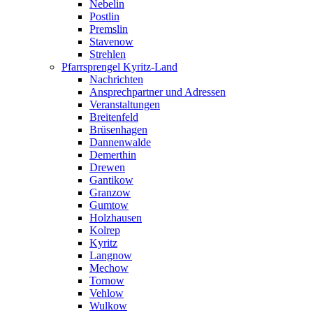
Nebelin
Postlin
Premslin
Stavenow
Strehlen
Pfarrsprengel Kyritz-Land
Nachrichten
Ansprechpartner und Adressen
Veranstaltungen
Breitenfeld
Brüsenhagen
Dannenwalde
Demerthin
Drewen
Gantikow
Granzow
Gumtow
Holzhausen
Kolrep
Kyritz
Langnow
Mechow
Tornow
Vehlow
Wulkow