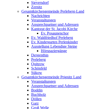
Sieversdorf
Zernitz
Gesamtkirchengemeinde Perleberg-Land
Nachrichten
Veranstaltungen
Ansprechpartner und Adressen
Kantorat der St. Jacobi Kirche
Ev. Posaunenchor
Ev. Waldfriedhof Perleberg
Ev. Kindergarten Perlenkinder
Ausstellung Lebendige Steine
Hörspaziergänge
Dergenthin
Perleberg
Quitzow
Schönfeld
Sükow
Gesamtkirchengemeinde Prignitz Land
Veranstaltungen
Ansprechpartner und Adressen
Boddin
Buchholz
Döllen
Garz
Groß Welle