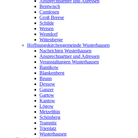
Ansprechpartner und Adressen
Bentwisch
Cumlosen
Groß Breese
Schilde
Weisen
Wentdorf
Wittenberge
Hoffnungskirchengemeinde Wusterhausen
Nachrichten Wusterhausen
Ansprechpartner und Adressen
Veranstaltungen Wusterhausen
Bantikow
Blankenberg
Brunn
Dessow
Ganzer
Gartow
Kantow
Lögow
Metzelthin
Schönberg
Tramnitz
Trieplatz
Wusterhausen