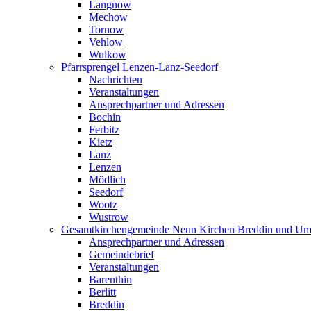
Langnow
Mechow
Tornow
Vehlow
Wulkow
Pfarrsprengel Lenzen-Lanz-Seedorf
Nachrichten
Veranstaltungen
Ansprechpartner und Adressen
Bochin
Ferbitz
Kietz
Lanz
Lenzen
Mödlich
Seedorf
Wootz
Wustrow
Gesamtkirchengemeinde Neun Kirchen Breddin und Um
Ansprechpartner und Adressen
Gemeindebrief
Veranstaltungen
Barenthin
Berlitt
Breddin