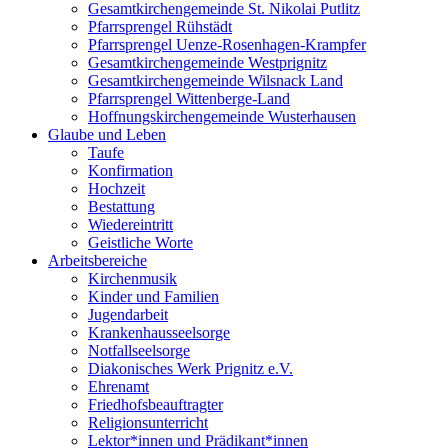
Gesamtkirchengemeinde St. Nikolai Putlitz
Pfarrsprengel Rühstädt
Pfarrsprengel Uenze-Rosenhagen-Krampfer
Gesamtkirchengemeinde Westprignitz
Gesamtkirchengemeinde Wilsnack Land
Pfarrsprengel Wittenberge-Land
Hoffnungskirchengemeinde Wusterhausen
Glaube und Leben
Taufe
Konfirmation
Hochzeit
Bestattung
Wiedereintritt
Geistliche Worte
Arbeitsbereiche
Kirchenmusik
Kinder und Familien
Jugendarbeit
Krankenhausseelsorge
Notfallseelsorge
Diakonisches Werk Prignitz e.V.
Ehrenamt
Friedhofsbeauftragter
Religionsunterricht
Lektor*innen und Prädikant*innen