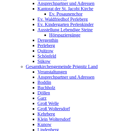
Ansprechpartner und Adressen
Kantorat der St. Jacobi Kirche
Ev. Posaunenchor
Ev. Waldfriedhof Perleberg
Ev. Kindergarten Perlenkinder
Ausstellung Lebendige Steine
Hörspaziergänge
Dergenthin
Perleberg
Quitzow
Schönfeld
Sükow
Gesamtkirchengemeinde Prignitz Land
Veranstaltungen
Ansprechpartner und Adressen
Boddin
Buchholz
Döllen
Garz
Groß Welle
Groß Woltersdorf
Kehrberg
Klein Woltersdorf
Kunow
Lindenberg