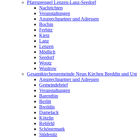
Pfarrsprengel Lenzen-Lanz-Seedorf
Nachrichten
Veranstaltungen
Ansprechpartner und Adressen
Bochin
Ferbitz
Kietz
Lanz
Lenzen
Mödlich
Seedorf
Wootz
Wustrow
Gesamtkirchengemeinde Neun Kirchen Breddin und Um
Ansprechpartner und Adressen
Gemeindebrief
Veranstaltungen
Barenthin
Berlitt
Breddin
Damelack
Kötzlin
Rehfeld
Schönermark
Stüdenitz