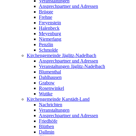
Veranstaltungen
Ansprechpartner und Adressen
Brügge
Frehne
Freyenstein
Halenbeck
Meyenburg
Niemerlang
Penzlin
Schmolde
Kirchengemeinde Jäglitz-Nadelbach
Ansprechpartner und Adressen
Veranstaltungen Jäglitz-Nadelbach
Blumenthal
Dahlhausen
Grabow
Rosenwinkel
Wutike
Kirchengemeinde Karstädt-Land
Nachrichten
Veranstaltungen
Ansprechpartner und Adressen
Friedhöfe
Blüthen
Dallmin