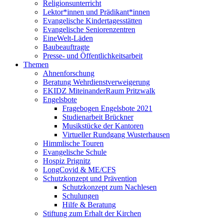
Religionsunterricht
Lektor*innen und Prädikant*innen
Evangelische Kindertagesstätten
Evangelische Seniorenzentren
EineWelt-Läden
Baubeauftragte
Presse- und Öffentlichkeitsarbeit
Themen
Ahnenforschung
Beratung Wehrdienstverweigerung
EKIDZ MiteinanderRaum Pritzwalk
Engelsbote
Fragebogen Engelsbote 2021
Studienarbeit Brückner
Musikstücke der Kantoren
Virtueller Rundgang Wusterhausen
Himmlische Touren
Evangelische Schule
Hospiz Prignitz
LongCovid & ME/CFS
Schutzkonzept und Prävention
Schutzkonzept zum Nachlesen
Schulungen
Hilfe & Beratung
Stiftung zum Erhalt der Kirchen