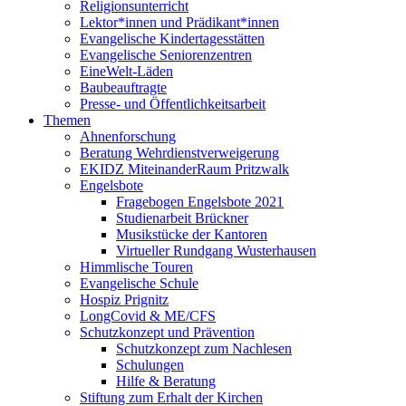
Religionsunterricht
Lektor*innen und Prädikant*innen
Evangelische Kindertagesstätten
Evangelische Seniorenzentren
EineWelt-Läden
Baubeauftragte
Presse- und Öffentlichkeitsarbeit
Themen
Ahnenforschung
Beratung Wehrdienstverweigerung
EKIDZ MiteinanderRaum Pritzwalk
Engelsbote
Fragebogen Engelsbote 2021
Studienarbeit Brückner
Musikstücke der Kantoren
Virtueller Rundgang Wusterhausen
Himmlische Touren
Evangelische Schule
Hospiz Prignitz
LongCovid & ME/CFS
Schutzkonzept und Prävention
Schutzkonzept zum Nachlesen
Schulungen
Hilfe & Beratung
Stiftung zum Erhalt der Kirchen