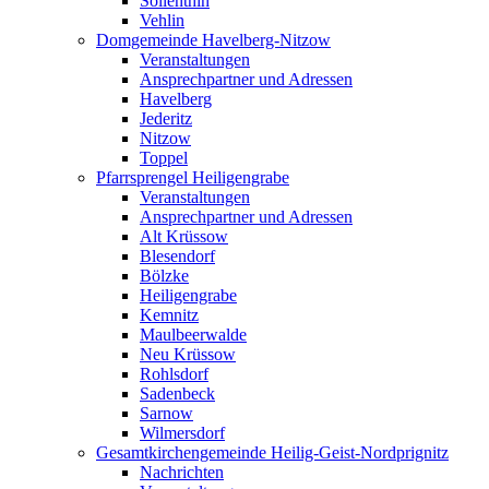
Söllenthin
Vehlin
Domgemeinde Havelberg-Nitzow
Veranstaltungen
Ansprechpartner und Adressen
Havelberg
Jederitz
Nitzow
Toppel
Pfarrsprengel Heiligengrabe
Veranstaltungen
Ansprechpartner und Adressen
Alt Krüssow
Blesendorf
Bölzke
Heiligengrabe
Kemnitz
Maulbeerwalde
Neu Krüssow
Rohlsdorf
Sadenbeck
Sarnow
Wilmersdorf
Gesamtkirchengemeinde Heilig-Geist-Nordprignitz
Nachrichten