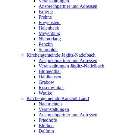
Veranstaltungen
Ansprechpartner und Adressen
Brügge
Frehne
Freyenstein
Halenbeck
Meyenburg
Niemerlang
Penzlin
Schmolde
Kirchengemeinde Jäglitz-Nadelbach
Ansprechpartner und Adressen
Veranstaltungen Jäglitz-Nadelbach
Blumenthal
Dahlhausen
Grabow
Rosenwinkel
Wutike
Kirchengemeinde Karstädt-Land
Nachrichten
Veranstaltungen
Ansprechpartner und Adressen
Friedhöfe
Blüthen
Dallmin