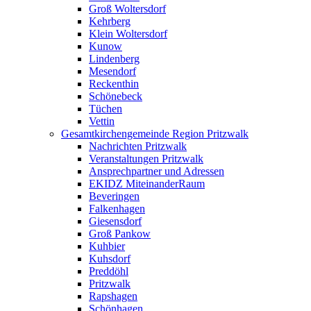
Groß Woltersdorf
Kehrberg
Klein Woltersdorf
Kunow
Lindenberg
Mesendorf
Reckenthin
Schönebeck
Tüchen
Vettin
Gesamtkirchengemeinde Region Pritzwalk
Nachrichten Pritzwalk
Veranstaltungen Pritzwalk
Ansprechpartner und Adressen
EKIDZ MiteinanderRaum
Beveringen
Falkenhagen
Giesensdorf
Groß Pankow
Kuhbier
Kuhsdorf
Preddöhl
Pritzwalk
Rapshagen
Schönhagen