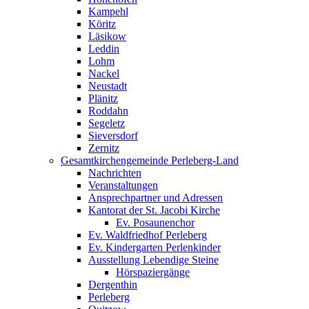
Kampehl
Köritz
Läsikow
Leddin
Lohm
Nackel
Neustadt
Plänitz
Roddahn
Segeletz
Sieversdorf
Zernitz
Gesamtkirchengemeinde Perleberg-Land
Nachrichten
Veranstaltungen
Ansprechpartner und Adressen
Kantorat der St. Jacobi Kirche
Ev. Posaunenchor
Ev. Waldfriedhof Perleberg
Ev. Kindergarten Perlenkinder
Ausstellung Lebendige Steine
Hörspaziergänge
Dergenthin
Perleberg