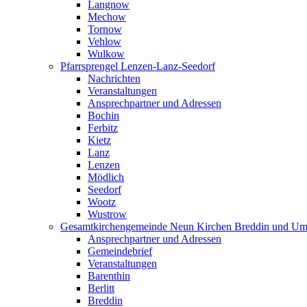
Langnow
Mechow
Tornow
Vehlow
Wulkow
Pfarrsprengel Lenzen-Lanz-Seedorf
Nachrichten
Veranstaltungen
Ansprechpartner und Adressen
Bochin
Ferbitz
Kietz
Lanz
Lenzen
Mödlich
Seedorf
Wootz
Wustrow
Gesamtkirchengemeinde Neun Kirchen Breddin und Um
Ansprechpartner und Adressen
Gemeindebrief
Veranstaltungen
Barenthin
Berlitt
Breddin