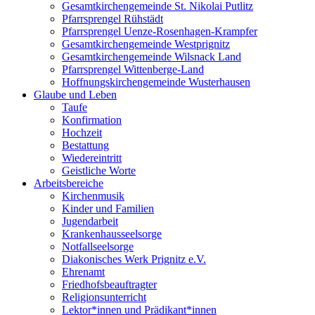
Gesamtkirchengemeinde St. Nikolai Putlitz
Pfarrsprengel Rühstädt
Pfarrsprengel Uenze-Rosenhagen-Krampfer
Gesamtkirchengemeinde Westprignitz
Gesamtkirchengemeinde Wilsnack Land
Pfarrsprengel Wittenberge-Land
Hoffnungskirchengemeinde Wusterhausen
Glaube und Leben
Taufe
Konfirmation
Hochzeit
Bestattung
Wiedereintritt
Geistliche Worte
Arbeitsbereiche
Kirchenmusik
Kinder und Familien
Jugendarbeit
Krankenhausseelsorge
Notfallseelsorge
Diakonisches Werk Prignitz e.V.
Ehrenamt
Friedhofsbeauftragter
Religionsunterricht
Lektor*innen und Prädikant*innen