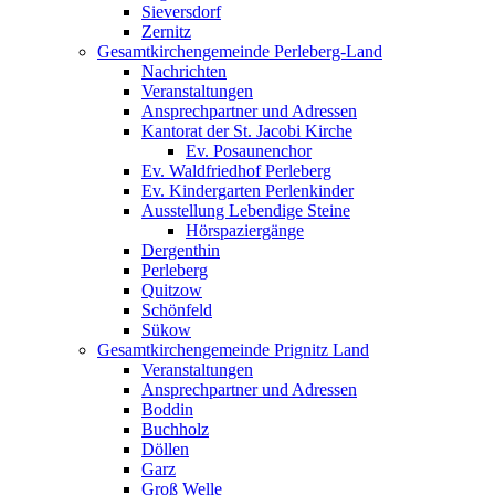
Sieversdorf
Zernitz
Gesamtkirchengemeinde Perleberg-Land
Nachrichten
Veranstaltungen
Ansprechpartner und Adressen
Kantorat der St. Jacobi Kirche
Ev. Posaunenchor
Ev. Waldfriedhof Perleberg
Ev. Kindergarten Perlenkinder
Ausstellung Lebendige Steine
Hörspaziergänge
Dergenthin
Perleberg
Quitzow
Schönfeld
Sükow
Gesamtkirchengemeinde Prignitz Land
Veranstaltungen
Ansprechpartner und Adressen
Boddin
Buchholz
Döllen
Garz
Groß Welle