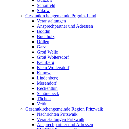
Quitzow
Schönfeld
Sükow
Gesamtkirchengemeinde Prignitz Land
Veranstaltungen
Ansprechpartner und Adressen
Boddin
Buchholz
Döllen
Garz
Groß Welle
Groß Woltersdorf
Kehrberg
Klein Woltersdorf
Kunow
Lindenberg
Mesendorf
Reckenthin
Schönebeck
Tüchen
Vettin
Gesamtkirchengemeinde Region Pritzwalk
Nachrichten Pritzwalk
Veranstaltungen Pritzwalk
Ansprechpartner und Adressen