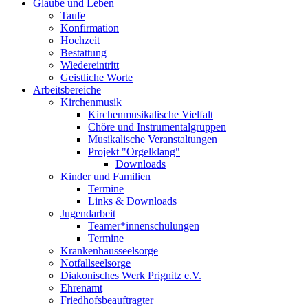
Glaube und Leben
Taufe
Konfirmation
Hochzeit
Bestattung
Wiedereintritt
Geistliche Worte
Arbeitsbereiche
Kirchenmusik
Kirchenmusikalische Vielfalt
Chöre und Instrumentalgruppen
Musikalische Veranstaltungen
Projekt "Orgelklang"
Downloads
Kinder und Familien
Termine
Links & Downloads
Jugendarbeit
Teamer*innenschulungen
Termine
Krankenhausseelsorge
Notfallseelsorge
Diakonisches Werk Prignitz e.V.
Ehrenamt
Friedhofsbeauftragter