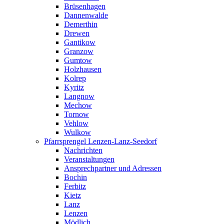
Brüsenhagen
Dannenwalde
Demerthin
Drewen
Gantikow
Granzow
Gumtow
Holzhausen
Kolrep
Kyritz
Langnow
Mechow
Tornow
Vehlow
Wulkow
Pfarrsprengel Lenzen-Lanz-Seedorf
Nachrichten
Veranstaltungen
Ansprechpartner und Adressen
Bochin
Ferbitz
Kietz
Lanz
Lenzen
Mödlich