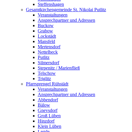
Steffenshagen
Gesamtkirchengemeinde St. Nikolai Putlitz
Veranstaltungen
Ansprechpartner und Adressen
Buckow
Grabow
Lockstädt
Mansfeld
Mertensdorf
Nettelbeck
Putlitz
Silmersdorf
Stepenitz / Marienfließ
Telschow
Triglitz
Pfarrsprengel Rühstädt
Veranstaltungen
Ansprechpartner und Adressen
Abbendorf
Bälow
Gnevsdorf
Groß Lüben
Hinzdorf
Klein Lüben
Legde