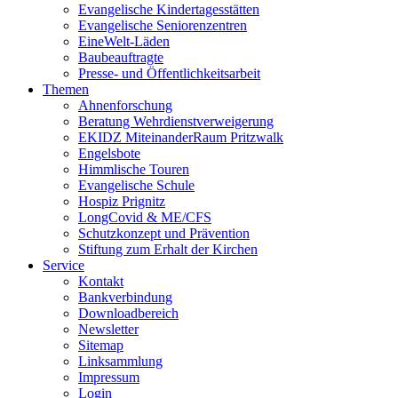
Evangelische Kindertagesstätten
Evangelische Seniorenzentren
EineWelt-Läden
Baubeauftragte
Presse- und Öffentlichkeitsarbeit
Themen
Ahnenforschung
Beratung Wehrdienstverweigerung
EKIDZ MiteinanderRaum Pritzwalk
Engelsbote
Himmlische Touren
Evangelische Schule
Hospiz Prignitz
LongCovid & ME/CFS
Schutzkonzept und Prävention
Stiftung zum Erhalt der Kirchen
Service
Kontakt
Bankverbindung
Downloadbereich
Newsletter
Sitemap
Linksammlung
Impressum
Login