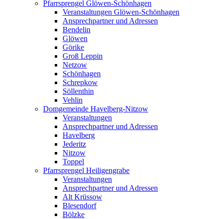
Pfarrsprengel Glöwen-Schönhagen
Veranstaltungen Glöwen-Schönhagen
Ansprechpartner und Adressen
Bendelin
Glöwen
Görike
Groß Leppin
Netzow
Schönhagen
Schrepkow
Söllenthin
Vehlin
Domgemeinde Havelberg-Nitzow
Veranstaltungen
Ansprechpartner und Adressen
Havelberg
Jederitz
Nitzow
Toppel
Pfarrsprengel Heiligengrabe
Veranstaltungen
Ansprechpartner und Adressen
Alt Krüssow
Blesendorf
Bölzke