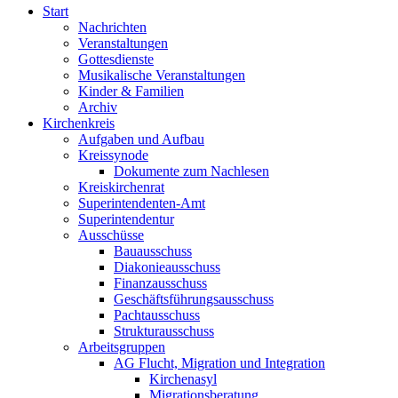
Start
Nachrichten
Veranstaltungen
Gottesdienste
Musikalische Veranstaltungen
Kinder & Familien
Archiv
Kirchenkreis
Aufgaben und Aufbau
Kreissynode
Dokumente zum Nachlesen
Kreiskirchenrat
Superintendenten-Amt
Superintendentur
Ausschüsse
Bauausschuss
Diakonieausschuss
Finanzausschuss
Geschäftsführungsausschuss
Pachtausschuss
Strukturausschuss
Arbeitsgruppen
AG Flucht, Migration und Integration
Kirchenasyl
Migrationsberatung