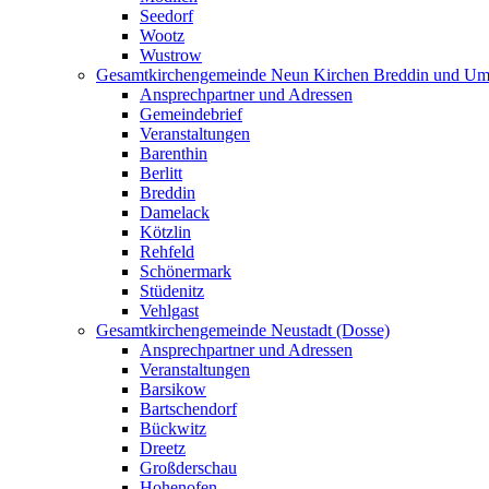
Seedorf
Wootz
Wustrow
Gesamtkirchengemeinde Neun Kirchen Breddin und Um
Ansprechpartner und Adressen
Gemeindebrief
Veranstaltungen
Barenthin
Berlitt
Breddin
Damelack
Kötzlin
Rehfeld
Schönermark
Stüdenitz
Vehlgast
Gesamtkirchengemeinde Neustadt (Dosse)
Ansprechpartner und Adressen
Veranstaltungen
Barsikow
Bartschendorf
Bückwitz
Dreetz
Großderschau
Hohenofen