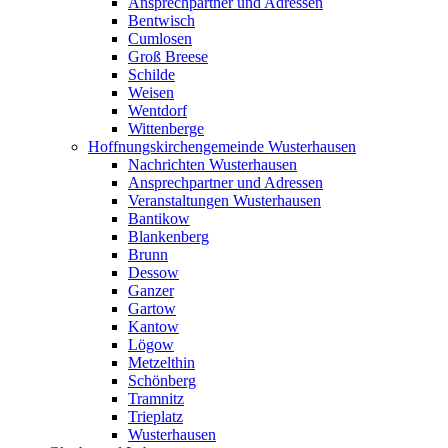
Ansprechpartner und Adressen
Bentwisch
Cumlosen
Groß Breese
Schilde
Weisen
Wentdorf
Wittenberge
Hoffnungskirchengemeinde Wusterhausen
Nachrichten Wusterhausen
Ansprechpartner und Adressen
Veranstaltungen Wusterhausen
Bantikow
Blankenberg
Brunn
Dessow
Ganzer
Gartow
Kantow
Lögow
Metzelthin
Schönberg
Tramnitz
Trieplatz
Wusterhausen