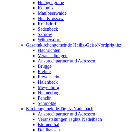
Heiligengrabe
Kemnitz
Maulbeerwalde
Neu Krüssow
Rohlsdorf
Sadenbeck
Sarnow
Wilmersdorf
Gesamtkirchengemeinde Heilig-Geist-Nordprignitz
Nachrichten
Veranstaltungen
Ansprechpartner und Adressen
Brügge
Frehne
Freyenstein
Halenbeck
Meyenburg
Niemerlang
Penzlin
Schmolde
Kirchengemeinde Jäglitz-Nadelbach
Ansprechpartner und Adressen
Veranstaltungen Jäglitz-Nadelbach
Blumenthal
Dahlhausen