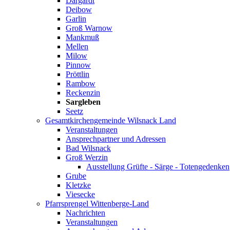
Dargardt
Deibow
Garlin
Groß Warnow
Mankmuß
Mellen
Milow
Pinnow
Pröttlin
Rambow
Reckenzin
Sargleben
Seetz
Gesamtkirchengemeinde Wilsnack Land
Veranstaltungen
Ansprechpartner und Adressen
Bad Wilsnack
Groß Werzin
Ausstellung Grüfte - Särge - Totengedenken
Grube
Kletzke
Viesecke
Pfarrsprengel Wittenberge-Land
Nachrichten
Veranstaltungen