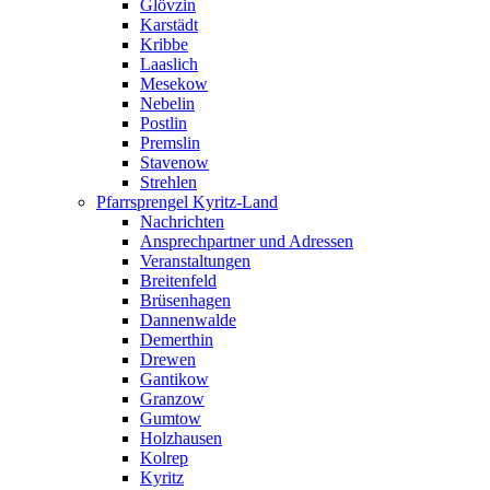
Glövzin
Karstädt
Kribbe
Laaslich
Mesekow
Nebelin
Postlin
Premslin
Stavenow
Strehlen
Pfarrsprengel Kyritz-Land
Nachrichten
Ansprechpartner und Adressen
Veranstaltungen
Breitenfeld
Brüsenhagen
Dannenwalde
Demerthin
Drewen
Gantikow
Granzow
Gumtow
Holzhausen
Kolrep
Kyritz