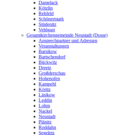
Damelack
Kötzlin
Rehfeld
Schönermark
Stüdenitz
Vehlgast
Gesamtkirchengemeinde Neustadt (Dosse)
Ansprechpartner und Adressen
Veranstaltungen
Barsikow
Bartschendorf
Bückwitz
Dreetz
Großderschau
Hohenofen
Kampehl
Köritz
Läsikow
Leddin
Lohm
Nackel
Neustadt
Plänitz
Roddahn
Segeletz