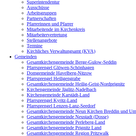
Superintendentur
Ausschüsse
Arbeitsgruppen
Partnerschaften
Pfarrerinnen und Pfarrer
Mitarbeitende im Kirchenkreis
Mitarbeitervertretung
Stellenangebote
Termine
Kirchliches Verwaltungsamt (KVA)
Gemeinden
Gesamtkirchengemeinde Berge-Gulow-Seddin
Pfarrsprengel Glöwen-Schönhagen
Domgemeinde Havelberg-Nitzow
Pfarrsprengel Heiligengrabe
Gesamtkirchengemeinde Heilig-Geist-Nordprignitz
Kirchengemeinde Jäglitz-Nadelbach
Kirchengemeinde Karstädt-Land
Pfarrsprengel Kyritz-Land
Pfarrsprengel Lenzen-Lanz-Seedorf
Gesamtkirchengemeinde Neun Kirchen Breddin und Um
Gesamtkirchengemeinde Neustadt (Dosse)
Gesamtkirchengemeinde Perleberg-Land
Gesamtkirchengemeinde Prignitz Land
Gesamtkirchengemeinde Region Pritzwalk