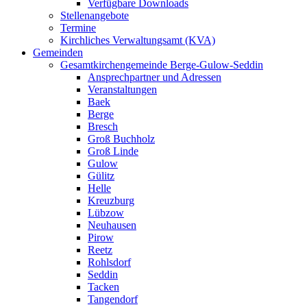
Verfügbare Downloads
Stellenangebote
Termine
Kirchliches Verwaltungsamt (KVA)
Gemeinden
Gesamtkirchengemeinde Berge-Gulow-Seddin
Ansprechpartner und Adressen
Veranstaltungen
Baek
Berge
Bresch
Groß Buchholz
Groß Linde
Gulow
Gülitz
Helle
Kreuzburg
Lübzow
Neuhausen
Pirow
Reetz
Rohlsdorf
Seddin
Tacken
Tangendorf