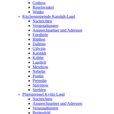
Grabow
Rosenwinkel
Wutike
Kirchengemeinde Karstädt-Land
Nachrichten
Veranstaltungen
Ansprechpartner und Adressen
Friedhöfe
Blüthen
Dallmin
Glövzin
Karstädt
Kribbe
Laaslich
Mesekow
Nebelin
Postlin
Premslin
Stavenow
Strehlen
Pfarrsprengel Kyritz-Land
Nachrichten
Ansprechpartner und Adressen
Veranstaltungen
Breitenfeld