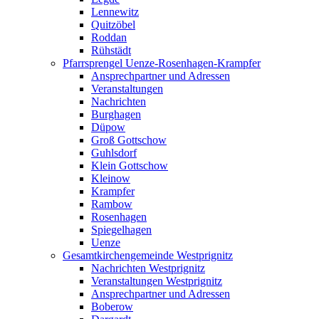
Lennewitz
Quitzöbel
Roddan
Rühstädt
Pfarrsprengel Uenze-Rosenhagen-Krampfer
Ansprechpartner und Adressen
Veranstaltungen
Nachrichten
Burghagen
Düpow
Groß Gottschow
Guhlsdorf
Klein Gottschow
Kleinow
Krampfer
Rambow
Rosenhagen
Spiegelhagen
Uenze
Gesamtkirchengemeinde Westprignitz
Nachrichten Westprignitz
Veranstaltungen Westprignitz
Ansprechpartner und Adressen
Boberow