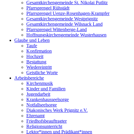
Gesamtkirchengemeinde St. Nikolai Putlitz
Pfarrsprengel Rühstädt
Pfarrsprengel Uenze-Rosenhagen-Krampfer
Gesamtkirchengemeinde Westprignitz
Gesamtkirchengemeinde Wilsnack Land
Pfarrsprengel Wittenberge-Land
Hoffnungskirchengemeinde Wusterhausen
Glaube und Leben
Taufe
Konfirmation
Hochzeit
Bestattung
Wiedereintritt
Geistliche Worte
Arbeitsbereiche
Kirchenmusik
Kinder und Familien
Jugendarbeit
Krankenhausseelsorge
Notfallseelsorge
Diakonisches Werk Prignitz e.V.
Ehrenamt
Friedhofsbeauftragter
Religionsunterricht
Lektor*innen und Prädikant*innen