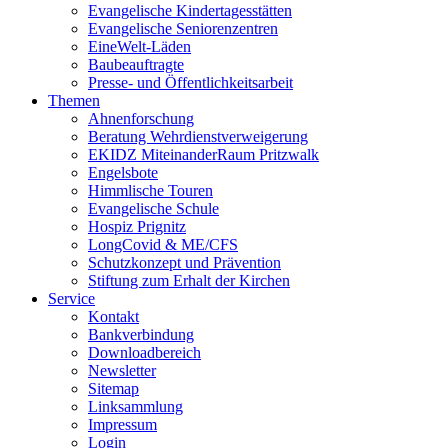
Evangelische Kindertagesstätten
Evangelische Seniorenzentren
EineWelt-Läden
Baubeauftragte
Presse- und Öffentlichkeitsarbeit
Themen
Ahnenforschung
Beratung Wehrdienstverweigerung
EKIDZ MiteinanderRaum Pritzwalk
Engelsbote
Himmlische Touren
Evangelische Schule
Hospiz Prignitz
LongCovid & ME/CFS
Schutzkonzept und Prävention
Stiftung zum Erhalt der Kirchen
Service
Kontakt
Bankverbindung
Downloadbereich
Newsletter
Sitemap
Linksammlung
Impressum
Login