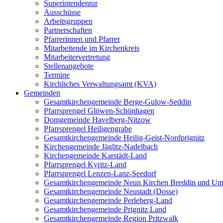
Superintendentur
Ausschüsse
Arbeitsgruppen
Partnerschaften
Pfarrerinnen und Pfarrer
Mitarbeitende im Kirchenkreis
Mitarbeitervertretung
Stellenangebote
Termine
Kirchliches Verwaltungsamt (KVA)
Gemeinden
Gesamtkirchengemeinde Berge-Gulow-Seddin
Pfarrsprengel Glöwen-Schönhagen
Domgemeinde Havelberg-Nitzow
Pfarrsprengel Heiligengrabe
Gesamtkirchengemeinde Heilig-Geist-Nordprignitz
Kirchengemeinde Jäglitz-Nadelbach
Kirchengemeinde Karstädt-Land
Pfarrsprengel Kyritz-Land
Pfarrsprengel Lenzen-Lanz-Seedorf
Gesamtkirchengemeinde Neun Kirchen Breddin und Um
Gesamtkirchengemeinde Neustadt (Dosse)
Gesamtkirchengemeinde Perleberg-Land
Gesamtkirchengemeinde Prignitz Land
Gesamtkirchengemeinde Region Pritzwalk