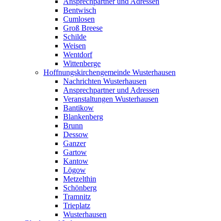
Ansprechpartner und Adressen
Bentwisch
Cumlosen
Groß Breese
Schilde
Weisen
Wentdorf
Wittenberge
Hoffnungskirchengemeinde Wusterhausen
Nachrichten Wusterhausen
Ansprechpartner und Adressen
Veranstaltungen Wusterhausen
Bantikow
Blankenberg
Brunn
Dessow
Ganzer
Gartow
Kantow
Lögow
Metzelthin
Schönberg
Tramnitz
Trieplatz
Wusterhausen