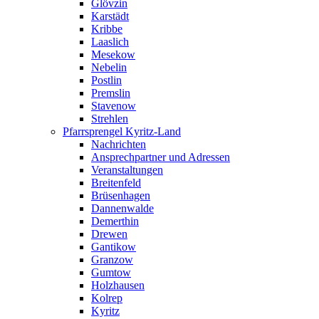
Glövzin
Karstädt
Kribbe
Laaslich
Mesekow
Nebelin
Postlin
Premslin
Stavenow
Strehlen
Pfarrsprengel Kyritz-Land
Nachrichten
Ansprechpartner und Adressen
Veranstaltungen
Breitenfeld
Brüsenhagen
Dannenwalde
Demerthin
Drewen
Gantikow
Granzow
Gumtow
Holzhausen
Kolrep
Kyritz