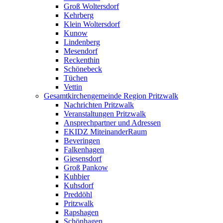
Groß Woltersdorf
Kehrberg
Klein Woltersdorf
Kunow
Lindenberg
Mesendorf
Reckenthin
Schönebeck
Tüchen
Vettin
Gesamtkirchengemeinde Region Pritzwalk
Nachrichten Pritzwalk
Veranstaltungen Pritzwalk
Ansprechpartner und Adressen
EKIDZ MiteinanderRaum
Beveringen
Falkenhagen
Giesensdorf
Groß Pankow
Kuhbier
Kuhsdorf
Preddöhl
Pritzwalk
Rapshagen
Schönhagen