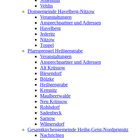
Söllenthin
Vehlin
Domgemeinde Havelberg-Nitzow
Veranstaltungen
Ansprechpartner und Adressen
Havelberg
Jederitz
Nitzow
Toppel
Pfarrsprengel Heiligengrabe
Veranstaltungen
Ansprechpartner und Adressen
Alt Krüssow
Blesendorf
Bölzke
Heiligengrabe
Kemnitz
Maulbeerwalde
Neu Krüssow
Rohlsdorf
Sadenbeck
Sarnow
Wilmersdorf
Gesamtkirchengemeinde Heilig-Geist-Nordprignitz
Nachrichten