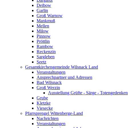
Dargardt
Deibow
Garlin
Groß Warnow
Mankmuß
Mellen
Milow
Pinnow
Pröttlin
Rambow
Reckenzin
Sargleben
Seetz
Gesamtkirchengemeinde Wilsnack Land
Veranstaltungen
Ansprechpartner und Adressen
Bad Wilsnack
Groß Werzin
Ausstellung Grüfte - Särge - Totengedenken
Grube
Kletzke
Viesecke
Pfarrsprengel Wittenberge-Land
Nachrichten
Veranstaltungen