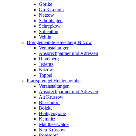
Görike
Groß Leppin
Netzow
Schönhagen
Schrepkow
Söllenthin
Vehlin
Domgemeinde Havelberg-Nitzow
Veranstaltungen
Ansprechpartner und Adressen
Havelberg
Jederitz
Nitzow
Toppel
Pfarrsprengel Heiligengrabe
Veranstaltungen
Ansprechpartner und Adressen
Alt Krüssow
Blesendorf
Bölzke
Heiligengrabe
Kemnitz
Maulbeerwalde
Neu Krüssow
Rohlsdorf