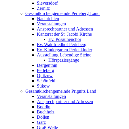
Sieversdorf
Zernitz
Gesamtkirchengemeinde Perleberg-Land
Nachrichten
Veranstaltungen
Ansprechpartner und Adressen
Kantorat der St. Jacobi Kirche
Ev. Posaunenchor
Ev. Waldfriedhof Perleberg
Ev. Kindergarten Perlenkinder
Ausstellung Lebendige Steine
Hörspaziergänge
Dergenthin
Perleberg
Quitzow
Schönfeld
Sükow
Gesamtkirchengemeinde Prignitz Land
Veranstaltungen
Ansprechpartner und Adressen
Boddin
Buchholz
Döllen
Garz
Groß Welle