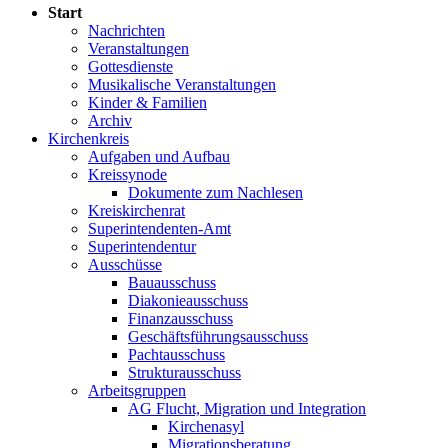
Start
Nachrichten
Veranstaltungen
Gottesdienste
Musikalische Veranstaltungen
Kinder & Familien
Archiv
Kirchenkreis
Aufgaben und Aufbau
Kreissynode
Dokumente zum Nachlesen
Kreiskirchenrat
Superintendenten-Amt
Superintendentur
Ausschüsse
Bauausschuss
Diakonieausschuss
Finanzausschuss
Geschäftsführungsausschuss
Pachtausschuss
Strukturausschuss
Arbeitsgruppen
AG Flucht, Migration und Integration
Kirchenasyl
Migrationsberatung