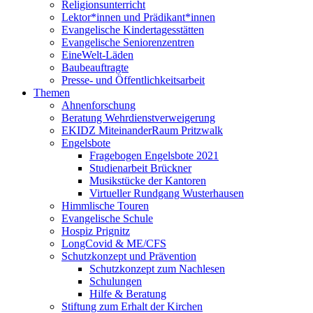
Religionsunterricht
Lektor*innen und Prädikant*innen
Evangelische Kindertagesstätten
Evangelische Seniorenzentren
EineWelt-Läden
Baubeauftragte
Presse- und Öffentlichkeitsarbeit
Themen
Ahnenforschung
Beratung Wehrdienstverweigerung
EKIDZ MiteinanderRaum Pritzwalk
Engelsbote
Fragebogen Engelsbote 2021
Studienarbeit Brückner
Musikstücke der Kantoren
Virtueller Rundgang Wusterhausen
Himmlische Touren
Evangelische Schule
Hospiz Prignitz
LongCovid & ME/CFS
Schutzkonzept und Prävention
Schutzkonzept zum Nachlesen
Schulungen
Hilfe & Beratung
Stiftung zum Erhalt der Kirchen