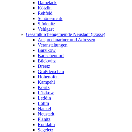
Damelack
Kötzlin
Rehfeld
Schönermark
Stüdenitz
Vehlgast
Gesamtkirchengemeinde Neustadt (Dosse)
Ansprechpartner und Adressen
Veranstaltungen
Barsikow
Bartschendorf
Bückwitz
Dreetz
Großderschau
Hohenofen
Kampehl
Köritz
Läsikow
Leddin
Lohm
Nackel
Neustadt
Plänitz
Roddahn
Segeletz