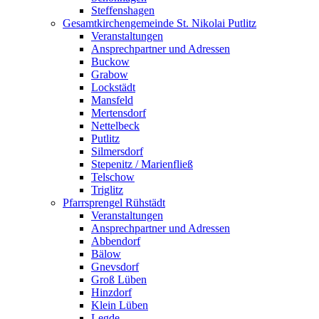
Steffenshagen
Gesamtkirchengemeinde St. Nikolai Putlitz
Veranstaltungen
Ansprechpartner und Adressen
Buckow
Grabow
Lockstädt
Mansfeld
Mertensdorf
Nettelbeck
Putlitz
Silmersdorf
Stepenitz / Marienfließ
Telschow
Triglitz
Pfarrsprengel Rühstädt
Veranstaltungen
Ansprechpartner und Adressen
Abbendorf
Bälow
Gnevsdorf
Groß Lüben
Hinzdorf
Klein Lüben
Legde