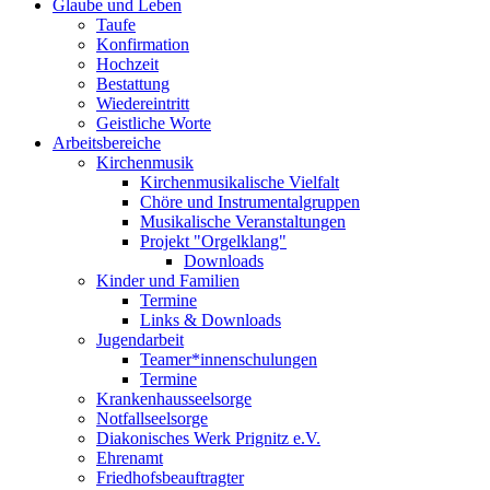
Glaube und Leben
Taufe
Konfirmation
Hochzeit
Bestattung
Wiedereintritt
Geistliche Worte
Arbeitsbereiche
Kirchenmusik
Kirchenmusikalische Vielfalt
Chöre und Instrumentalgruppen
Musikalische Veranstaltungen
Projekt "Orgelklang"
Downloads
Kinder und Familien
Termine
Links & Downloads
Jugendarbeit
Teamer*innenschulungen
Termine
Krankenhausseelsorge
Notfallseelsorge
Diakonisches Werk Prignitz e.V.
Ehrenamt
Friedhofsbeauftragter