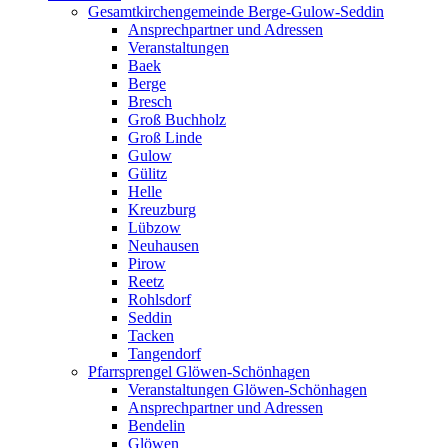
Gesamtkirchengemeinde Berge-Gulow-Seddin
Ansprechpartner und Adressen
Veranstaltungen
Baek
Berge
Bresch
Groß Buchholz
Groß Linde
Gulow
Gülitz
Helle
Kreuzburg
Lübzow
Neuhausen
Pirow
Reetz
Rohlsdorf
Seddin
Tacken
Tangendorf
Pfarrsprengel Glöwen-Schönhagen
Veranstaltungen Glöwen-Schönhagen
Ansprechpartner und Adressen
Bendelin
Glöwen