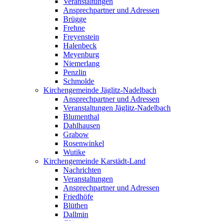
Veranstaltungen
Ansprechpartner und Adressen
Brügge
Frehne
Freyenstein
Halenbeck
Meyenburg
Niemerlang
Penzlin
Schmolde
Kirchengemeinde Jäglitz-Nadelbach
Ansprechpartner und Adressen
Veranstaltungen Jäglitz-Nadelbach
Blumenthal
Dahlhausen
Grabow
Rosenwinkel
Wutike
Kirchengemeinde Karstädt-Land
Nachrichten
Veranstaltungen
Ansprechpartner und Adressen
Friedhöfe
Blüthen
Dallmin