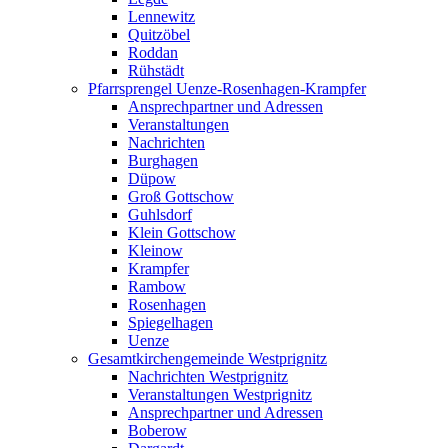
Lennewitz
Quitzöbel
Roddan
Rühstädt
Pfarrsprengel Uenze-Rosenhagen-Krampfer
Ansprechpartner und Adressen
Veranstaltungen
Nachrichten
Burghagen
Düpow
Groß Gottschow
Guhlsdorf
Klein Gottschow
Kleinow
Krampfer
Rambow
Rosenhagen
Spiegelhagen
Uenze
Gesamtkirchengemeinde Westprignitz
Nachrichten Westprignitz
Veranstaltungen Westprignitz
Ansprechpartner und Adressen
Boberow