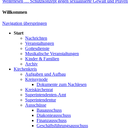
Weiterlesen …
Schutzkonzept gegen sexualisierte Gewalt und Präven
Willkommen
Navigation überspringen
Start
Nachrichten
Veranstaltungen
Gottesdienste
Musikalische Veranstaltungen
Kinder & Familien
Archiv
Kirchenkreis
Aufgaben und Aufbau
Kreissynode
Dokumente zum Nachlesen
Kreiskirchenrat
Superintendenten-Amt
Superintendentur
Ausschüsse
Bauausschuss
Diakonieausschuss
Finanzausschuss
Geschäftsführungsausschuss