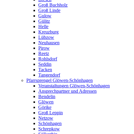
Groß Buchholz
Groß Linde
Gulow
Gülitz
Helle
Kreuzburg
Lübzow
Neuhausen
Pirow
Reetz
Rohlsdorf
Seddin
Tacken
Tangendorf
Pfarrsprengel Glöwen-Schönhagen
Veranstaltungen Glöwen-Schönhagen
Ansprechpartner und Adressen
Bendelin
Glöwen
Görike
Groß Leppin
Netzow
Schönhagen
Schrepkow