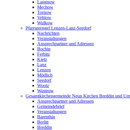
Langnow
Mechow
Tornow
Vehlow
Wulkow
Pfarrsprengel Lenzen-Lanz-Seedorf
Nachrichten
Veranstaltungen
Ansprechpartner und Adressen
Bochin
Ferbitz
Kietz
Lanz
Lenzen
Mödlich
Seedorf
Wootz
Wustrow
Gesamtkirchengemeinde Neun Kirchen Breddin und Um
Ansprechpartner und Adressen
Gemeindebrief
Veranstaltungen
Barenthin
Berlitt
Breddin