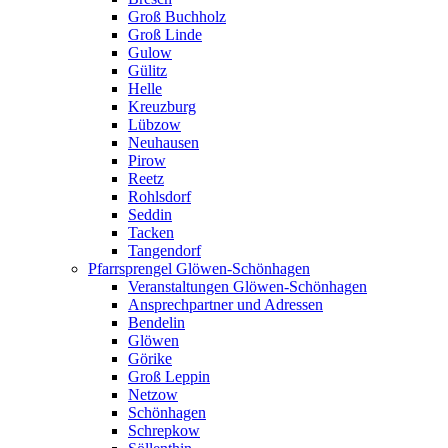
Groß Buchholz
Groß Linde
Gulow
Gülitz
Helle
Kreuzburg
Lübzow
Neuhausen
Pirow
Reetz
Rohlsdorf
Seddin
Tacken
Tangendorf
Pfarrsprengel Glöwen-Schönhagen
Veranstaltungen Glöwen-Schönhagen
Ansprechpartner und Adressen
Bendelin
Glöwen
Görike
Groß Leppin
Netzow
Schönhagen
Schrepkow