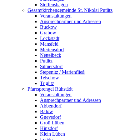
Steffenshagen
Gesamtkirchengemeinde St. Nikolai Putlitz
Veranstaltungen
Ansprechpartner und Adressen
Buckow
Grabow
Lockstädt
Mansfeld
Mertensdorf
Nettelbeck
Putlitz
Silmersdorf
Stepenitz / Marienfließ
Telschow
Triglitz
Pfarrsprengel Rühstädt
Veranstaltungen
Ansprechpartner und Adressen
Abbendorf
Bälow
Gnevsdorf
Groß Lüben
Hinzdorf
Klein Lüben
Legde