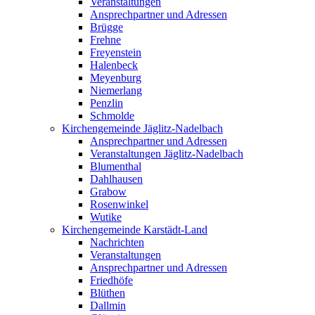
Veranstaltungen
Ansprechpartner und Adressen
Brügge
Frehne
Freyenstein
Halenbeck
Meyenburg
Niemerlang
Penzlin
Schmolde
Kirchengemeinde Jäglitz-Nadelbach
Ansprechpartner und Adressen
Veranstaltungen Jäglitz-Nadelbach
Blumenthal
Dahlhausen
Grabow
Rosenwinkel
Wutike
Kirchengemeinde Karstädt-Land
Nachrichten
Veranstaltungen
Ansprechpartner und Adressen
Friedhöfe
Blüthen
Dallmin