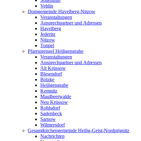
Söllenthin
Vehlin
Domgemeinde Havelberg-Nitzow
Veranstaltungen
Ansprechpartner und Adressen
Havelberg
Jederitz
Nitzow
Toppel
Pfarrsprengel Heiligengrabe
Veranstaltungen
Ansprechpartner und Adressen
Alt Krüssow
Blesendorf
Bölzke
Heiligengrabe
Kemnitz
Maulbeerwalde
Neu Krüssow
Rohlsdorf
Sadenbeck
Sarnow
Wilmersdorf
Gesamtkirchengemeinde Heilig-Geist-Nordprignitz
Nachrichten