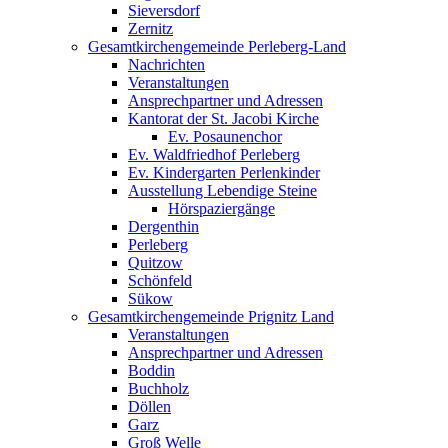
Sieversdorf
Zernitz
Gesamtkirchengemeinde Perleberg-Land
Nachrichten
Veranstaltungen
Ansprechpartner und Adressen
Kantorat der St. Jacobi Kirche
Ev. Posaunenchor
Ev. Waldfriedhof Perleberg
Ev. Kindergarten Perlenkinder
Ausstellung Lebendige Steine
Hörspaziergänge
Dergenthin
Perleberg
Quitzow
Schönfeld
Sükow
Gesamtkirchengemeinde Prignitz Land
Veranstaltungen
Ansprechpartner und Adressen
Boddin
Buchholz
Döllen
Garz
Groß Welle