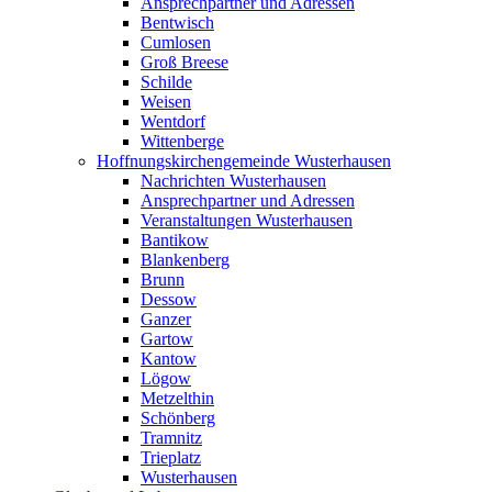
Ansprechpartner und Adressen
Bentwisch
Cumlosen
Groß Breese
Schilde
Weisen
Wentdorf
Wittenberge
Hoffnungskirchengemeinde Wusterhausen
Nachrichten Wusterhausen
Ansprechpartner und Adressen
Veranstaltungen Wusterhausen
Bantikow
Blankenberg
Brunn
Dessow
Ganzer
Gartow
Kantow
Lögow
Metzelthin
Schönberg
Tramnitz
Trieplatz
Wusterhausen