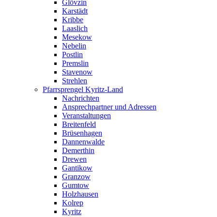
Glövzin
Karstädt
Kribbe
Laaslich
Mesekow
Nebelin
Postlin
Premslin
Stavenow
Strehlen
Pfarrsprengel Kyritz-Land
Nachrichten
Ansprechpartner und Adressen
Veranstaltungen
Breitenfeld
Brüsenhagen
Dannenwalde
Demerthin
Drewen
Gantikow
Granzow
Gumtow
Holzhausen
Kolrep
Kyritz