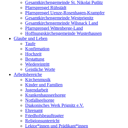
Gesamtkirchengemeinde St. Nikolai Putlitz
Pfarrsprengel Rühstädt
Pfarrsprengel Uenze-Rosenhagen-Krampfer
Gesamtkirchengemeinde Westprignitz
Gesamtkirchengemeinde Wilsnack Land
Pfarrsprengel Wittenberge-Land
Hoffnungskirchengemeinde Wusterhausen
Glaube und Leben
Taufe
Konfirmation
Hochzeit
Bestattung
Wiedereintritt
Geistliche Worte
Arbeitsbereiche
Kirchenmusik
Kinder und Familien
Jugendarbeit
Krankenhausseelsorge
Notfallseelsorge
Diakonisches Werk Prignitz e.V.
Ehrenamt
Friedhofsbeauftragter
Religionsunterricht
Lektor*innen und Prädikant*innen