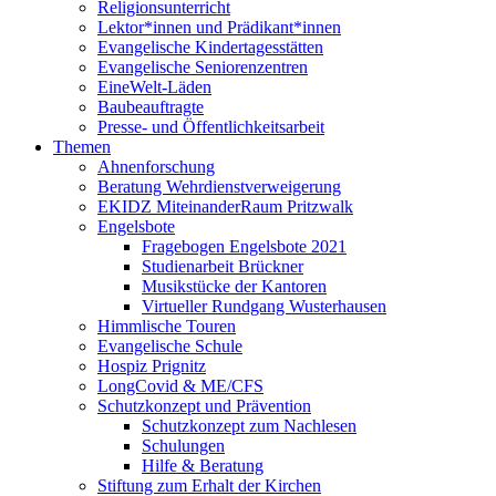
Religionsunterricht
Lektor*innen und Prädikant*innen
Evangelische Kindertagesstätten
Evangelische Seniorenzentren
EineWelt-Läden
Baubeauftragte
Presse- und Öffentlichkeitsarbeit
Themen
Ahnenforschung
Beratung Wehrdienstverweigerung
EKIDZ MiteinanderRaum Pritzwalk
Engelsbote
Fragebogen Engelsbote 2021
Studienarbeit Brückner
Musikstücke der Kantoren
Virtueller Rundgang Wusterhausen
Himmlische Touren
Evangelische Schule
Hospiz Prignitz
LongCovid & ME/CFS
Schutzkonzept und Prävention
Schutzkonzept zum Nachlesen
Schulungen
Hilfe & Beratung
Stiftung zum Erhalt der Kirchen