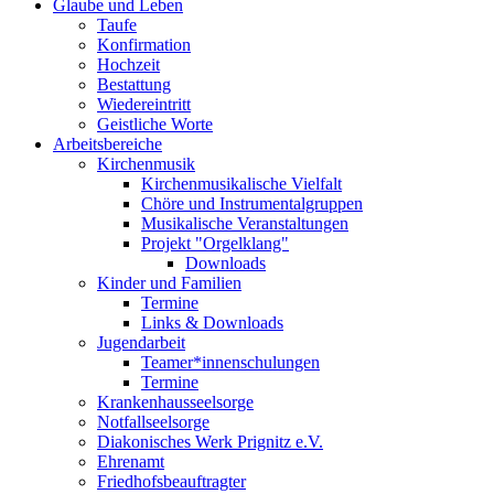
Glaube und Leben
Taufe
Konfirmation
Hochzeit
Bestattung
Wiedereintritt
Geistliche Worte
Arbeitsbereiche
Kirchenmusik
Kirchenmusikalische Vielfalt
Chöre und Instrumentalgruppen
Musikalische Veranstaltungen
Projekt "Orgelklang"
Downloads
Kinder und Familien
Termine
Links & Downloads
Jugendarbeit
Teamer*innenschulungen
Termine
Krankenhausseelsorge
Notfallseelsorge
Diakonisches Werk Prignitz e.V.
Ehrenamt
Friedhofsbeauftragter