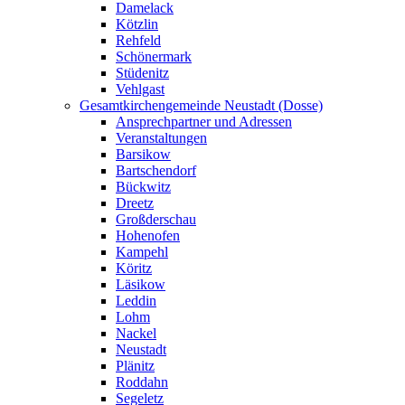
Damelack
Kötzlin
Rehfeld
Schönermark
Stüdenitz
Vehlgast
Gesamtkirchengemeinde Neustadt (Dosse)
Ansprechpartner und Adressen
Veranstaltungen
Barsikow
Bartschendorf
Bückwitz
Dreetz
Großderschau
Hohenofen
Kampehl
Köritz
Läsikow
Leddin
Lohm
Nackel
Neustadt
Plänitz
Roddahn
Segeletz