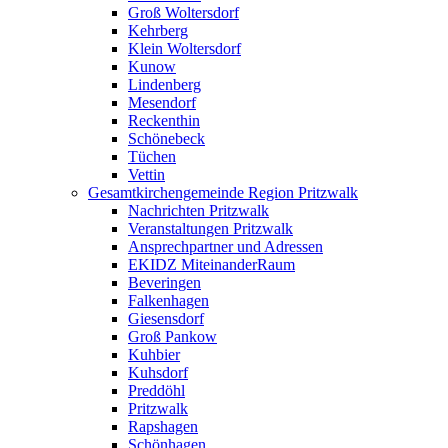
Groß Woltersdorf
Kehrberg
Klein Woltersdorf
Kunow
Lindenberg
Mesendorf
Reckenthin
Schönebeck
Tüchen
Vettin
Gesamtkirchengemeinde Region Pritzwalk
Nachrichten Pritzwalk
Veranstaltungen Pritzwalk
Ansprechpartner und Adressen
EKIDZ MiteinanderRaum
Beveringen
Falkenhagen
Giesensdorf
Groß Pankow
Kuhbier
Kuhsdorf
Preddöhl
Pritzwalk
Rapshagen
Schönhagen