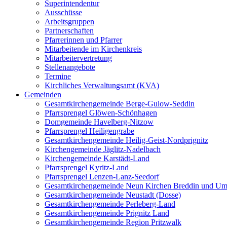
Superintendentur
Ausschüsse
Arbeitsgruppen
Partnerschaften
Pfarrerinnen und Pfarrer
Mitarbeitende im Kirchenkreis
Mitarbeitervertretung
Stellenangebote
Termine
Kirchliches Verwaltungsamt (KVA)
Gemeinden
Gesamtkirchengemeinde Berge-Gulow-Seddin
Pfarrsprengel Glöwen-Schönhagen
Domgemeinde Havelberg-Nitzow
Pfarrsprengel Heiligengrabe
Gesamtkirchengemeinde Heilig-Geist-Nordprignitz
Kirchengemeinde Jäglitz-Nadelbach
Kirchengemeinde Karstädt-Land
Pfarrsprengel Kyritz-Land
Pfarrsprengel Lenzen-Lanz-Seedorf
Gesamtkirchengemeinde Neun Kirchen Breddin und Um
Gesamtkirchengemeinde Neustadt (Dosse)
Gesamtkirchengemeinde Perleberg-Land
Gesamtkirchengemeinde Prignitz Land
Gesamtkirchengemeinde Region Pritzwalk