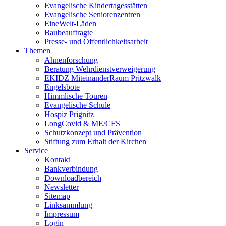
Evangelische Kindertagesstätten
Evangelische Seniorenzentren
EineWelt-Läden
Baubeauftragte
Presse- und Öffentlichkeitsarbeit
Themen
Ahnenforschung
Beratung Wehrdienstverweigerung
EKIDZ MiteinanderRaum Pritzwalk
Engelsbote
Himmlische Touren
Evangelische Schule
Hospiz Prignitz
LongCovid & ME/CFS
Schutzkonzept und Prävention
Stiftung zum Erhalt der Kirchen
Service
Kontakt
Bankverbindung
Downloadbereich
Newsletter
Sitemap
Linksammlung
Impressum
Login