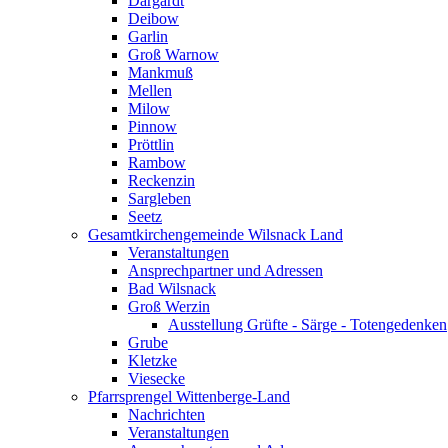
Dargardt
Deibow
Garlin
Groß Warnow
Mankmuß
Mellen
Milow
Pinnow
Pröttlin
Rambow
Reckenzin
Sargleben
Seetz
Gesamtkirchengemeinde Wilsnack Land
Veranstaltungen
Ansprechpartner und Adressen
Bad Wilsnack
Groß Werzin
Ausstellung Grüfte - Särge - Totengedenken
Grube
Kletzke
Viesecke
Pfarrsprengel Wittenberge-Land
Nachrichten
Veranstaltungen