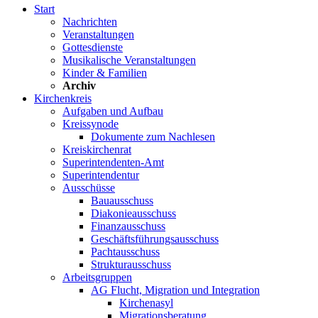
Start
Nachrichten
Veranstaltungen
Gottesdienste
Musikalische Veranstaltungen
Kinder & Familien
Archiv
Kirchenkreis
Aufgaben und Aufbau
Kreissynode
Dokumente zum Nachlesen
Kreiskirchenrat
Superintendenten-Amt
Superintendentur
Ausschüsse
Bauausschuss
Diakonieausschuss
Finanzausschuss
Geschäftsführungsausschuss
Pachtausschuss
Strukturausschuss
Arbeitsgruppen
AG Flucht, Migration und Integration
Kirchenasyl
Migrationsberatung