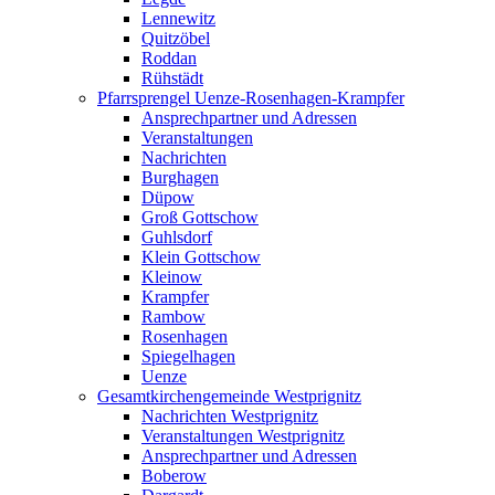
Lennewitz
Quitzöbel
Roddan
Rühstädt
Pfarrsprengel Uenze-Rosenhagen-Krampfer
Ansprechpartner und Adressen
Veranstaltungen
Nachrichten
Burghagen
Düpow
Groß Gottschow
Guhlsdorf
Klein Gottschow
Kleinow
Krampfer
Rambow
Rosenhagen
Spiegelhagen
Uenze
Gesamtkirchengemeinde Westprignitz
Nachrichten Westprignitz
Veranstaltungen Westprignitz
Ansprechpartner und Adressen
Boberow