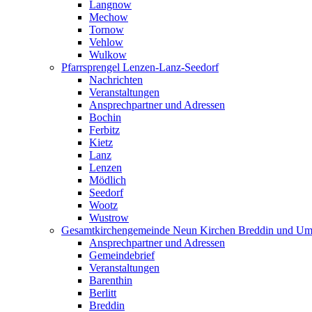
Langnow
Mechow
Tornow
Vehlow
Wulkow
Pfarrsprengel Lenzen-Lanz-Seedorf
Nachrichten
Veranstaltungen
Ansprechpartner und Adressen
Bochin
Ferbitz
Kietz
Lanz
Lenzen
Mödlich
Seedorf
Wootz
Wustrow
Gesamtkirchengemeinde Neun Kirchen Breddin und Um
Ansprechpartner und Adressen
Gemeindebrief
Veranstaltungen
Barenthin
Berlitt
Breddin