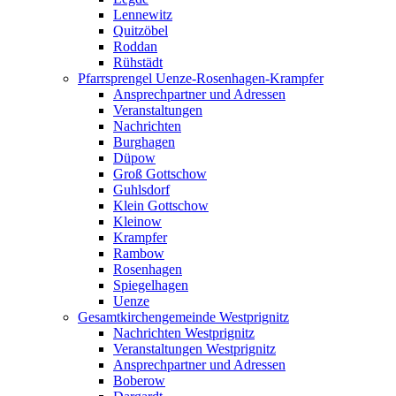
Lennewitz
Quitzöbel
Roddan
Rühstädt
Pfarrsprengel Uenze-Rosenhagen-Krampfer
Ansprechpartner und Adressen
Veranstaltungen
Nachrichten
Burghagen
Düpow
Groß Gottschow
Guhlsdorf
Klein Gottschow
Kleinow
Krampfer
Rambow
Rosenhagen
Spiegelhagen
Uenze
Gesamtkirchengemeinde Westprignitz
Nachrichten Westprignitz
Veranstaltungen Westprignitz
Ansprechpartner und Adressen
Boberow