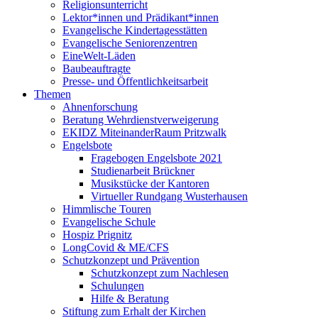
Religionsunterricht
Lektor*innen und Prädikant*innen
Evangelische Kindertagesstätten
Evangelische Seniorenzentren
EineWelt-Läden
Baubeauftragte
Presse- und Öffentlichkeitsarbeit
Themen
Ahnenforschung
Beratung Wehrdienstverweigerung
EKIDZ MiteinanderRaum Pritzwalk
Engelsbote
Fragebogen Engelsbote 2021
Studienarbeit Brückner
Musikstücke der Kantoren
Virtueller Rundgang Wusterhausen
Himmlische Touren
Evangelische Schule
Hospiz Prignitz
LongCovid & ME/CFS
Schutzkonzept und Prävention
Schutzkonzept zum Nachlesen
Schulungen
Hilfe & Beratung
Stiftung zum Erhalt der Kirchen