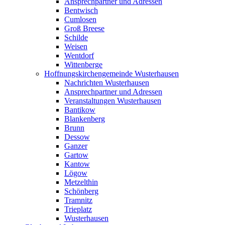
Ansprechpartner und Adressen
Bentwisch
Cumlosen
Groß Breese
Schilde
Weisen
Wentdorf
Wittenberge
Hoffnungskirchengemeinde Wusterhausen
Nachrichten Wusterhausen
Ansprechpartner und Adressen
Veranstaltungen Wusterhausen
Bantikow
Blankenberg
Brunn
Dessow
Ganzer
Gartow
Kantow
Lögow
Metzelthin
Schönberg
Tramnitz
Trieplatz
Wusterhausen