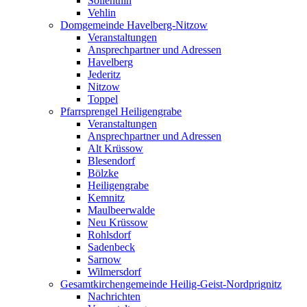
Söllenthin
Vehlin
Domgemeinde Havelberg-Nitzow
Veranstaltungen
Ansprechpartner und Adressen
Havelberg
Jederitz
Nitzow
Toppel
Pfarrsprengel Heiligengrabe
Veranstaltungen
Ansprechpartner und Adressen
Alt Krüssow
Blesendorf
Bölzke
Heiligengrabe
Kemnitz
Maulbeerwalde
Neu Krüssow
Rohlsdorf
Sadenbeck
Sarnow
Wilmersdorf
Gesamtkirchengemeinde Heilig-Geist-Nordprignitz
Nachrichten