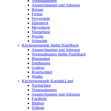
Veranstaltungen
Ansprechpartner und Adressen
Brügge
Frehne
Freyenstein
Halenbeck
Meyenburg
Niemerlang
Penzlin
Schmolde
Kirchengemeinde Jäglitz-Nadelbach
Ansprechpartner und Adressen
Veranstaltungen Jäglitz-Nadelbach
Blumenthal
Dahlhausen
Grabow
Rosenwinkel
Wutike
Kirchengemeinde Karstädt-Land
Nachrichten
Veranstaltungen
Ansprechpartner und Adressen
Friedhöfe
Blüthen
Dallmin