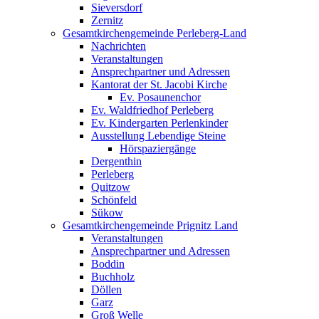
Sieversdorf
Zernitz
Gesamtkirchengemeinde Perleberg-Land
Nachrichten
Veranstaltungen
Ansprechpartner und Adressen
Kantorat der St. Jacobi Kirche
Ev. Posaunenchor
Ev. Waldfriedhof Perleberg
Ev. Kindergarten Perlenkinder
Ausstellung Lebendige Steine
Hörspaziergänge
Dergenthin
Perleberg
Quitzow
Schönfeld
Sükow
Gesamtkirchengemeinde Prignitz Land
Veranstaltungen
Ansprechpartner und Adressen
Boddin
Buchholz
Döllen
Garz
Groß Welle