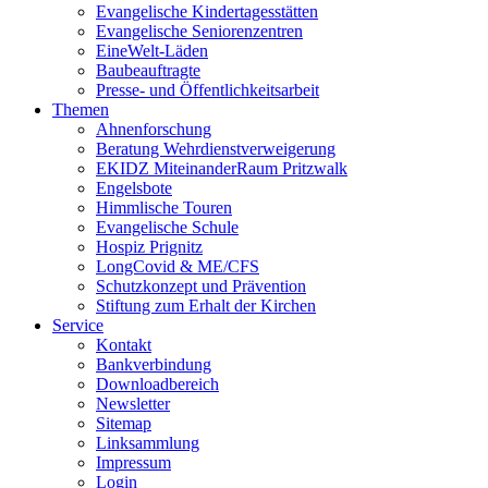
Evangelische Kindertagesstätten
Evangelische Seniorenzentren
EineWelt-Läden
Baubeauftragte
Presse- und Öffentlichkeitsarbeit
Themen
Ahnenforschung
Beratung Wehrdienstverweigerung
EKIDZ MiteinanderRaum Pritzwalk
Engelsbote
Himmlische Touren
Evangelische Schule
Hospiz Prignitz
LongCovid & ME/CFS
Schutzkonzept und Prävention
Stiftung zum Erhalt der Kirchen
Service
Kontakt
Bankverbindung
Downloadbereich
Newsletter
Sitemap
Linksammlung
Impressum
Login