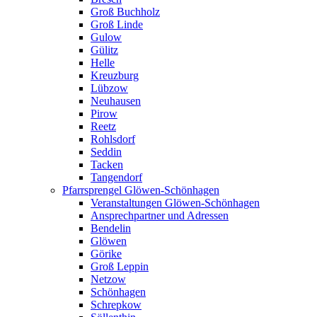
Groß Buchholz
Groß Linde
Gulow
Gülitz
Helle
Kreuzburg
Lübzow
Neuhausen
Pirow
Reetz
Rohlsdorf
Seddin
Tacken
Tangendorf
Pfarrsprengel Glöwen-Schönhagen
Veranstaltungen Glöwen-Schönhagen
Ansprechpartner und Adressen
Bendelin
Glöwen
Görike
Groß Leppin
Netzow
Schönhagen
Schrepkow