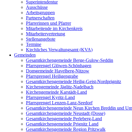
Superintendentur
Ausschüsse
Arbeitsgruppen
Partnerschaften
Pfarrerinnen und Pfarrer
Mitarbeitende im Kirchenkreis
Mitarbeitervertretung
Stellenangebote
Termine
Kirchliches Verwaltungsamt (KVA)
Gemeinden
Gesamtkirchengemeinde Berge-Gulow-Seddin
Pfarrsprengel Glöwen-Schönhagen
Domgemeinde Havelberg-Nitzow
Pfarrsprengel Heiligengrabe
Gesamtkirchengemeinde Heilig-Geist-Nordprignitz
Kirchengemeinde Jäglitz-Nadelbach
Kirchengemeinde Karstädt-Land
Pfarrsprengel Kyritz-Land
Pfarrsprengel Lenzen-Lanz-Seedorf
Gesamtkirchengemeinde Neun Kirchen Breddin und Um
Gesamtkirchengemeinde Neustadt (Dosse)
Gesamtkirchengemeinde Perleberg-Land
Gesamtkirchengemeinde Prignitz Land
Gesamtkirchengemeinde Region Pritzwalk