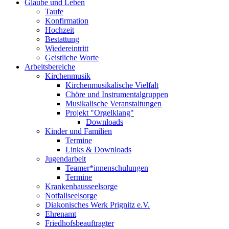
Glaube und Leben
Taufe
Konfirmation
Hochzeit
Bestattung
Wiedereintritt
Geistliche Worte
Arbeitsbereiche
Kirchenmusik
Kirchenmusikalische Vielfalt
Chöre und Instrumentalgruppen
Musikalische Veranstaltungen
Projekt "Orgelklang"
Downloads
Kinder und Familien
Termine
Links & Downloads
Jugendarbeit
Teamer*innenschulungen
Termine
Krankenhausseelsorge
Notfallseelsorge
Diakonisches Werk Prignitz e.V.
Ehrenamt
Friedhofsbeauftragter