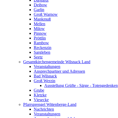
Dargardt
Deibow
Garlin
Groß Warnow
Mankmuß
Mellen
Milow
Pinnow
Pröttlin
Rambow
Reckenzin
Sargleben
Seetz
Gesamtkirchengemeinde Wilsnack Land
Veranstaltungen
Ansprechpartner und Adressen
Bad Wilsnack
Groß Werzin
Ausstellung Grüfte - Särge - Totengedenken
Grube
Kletzke
Viesecke
Pfarrsprengel Wittenberge-Land
Nachrichten
Veranstaltungen