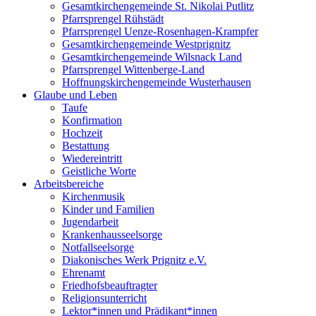
Gesamtkirchengemeinde St. Nikolai Putlitz
Pfarrsprengel Rühstädt
Pfarrsprengel Uenze-Rosenhagen-Krampfer
Gesamtkirchengemeinde Westprignitz
Gesamtkirchengemeinde Wilsnack Land
Pfarrsprengel Wittenberge-Land
Hoffnungskirchengemeinde Wusterhausen
Glaube und Leben
Taufe
Konfirmation
Hochzeit
Bestattung
Wiedereintritt
Geistliche Worte
Arbeitsbereiche
Kirchenmusik
Kinder und Familien
Jugendarbeit
Krankenhausseelsorge
Notfallseelsorge
Diakonisches Werk Prignitz e.V.
Ehrenamt
Friedhofsbeauftragter
Religionsunterricht
Lektor*innen und Prädikant*innen