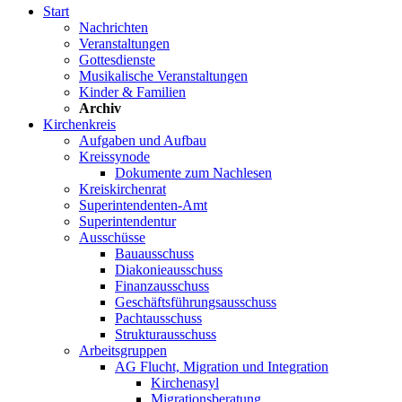
Start
Nachrichten
Veranstaltungen
Gottesdienste
Musikalische Veranstaltungen
Kinder & Familien
Archiv
Kirchenkreis
Aufgaben und Aufbau
Kreissynode
Dokumente zum Nachlesen
Kreiskirchenrat
Superintendenten-Amt
Superintendentur
Ausschüsse
Bauausschuss
Diakonieausschuss
Finanzausschuss
Geschäftsführungsausschuss
Pachtausschuss
Strukturausschuss
Arbeitsgruppen
AG Flucht, Migration und Integration
Kirchenasyl
Migrationsberatung