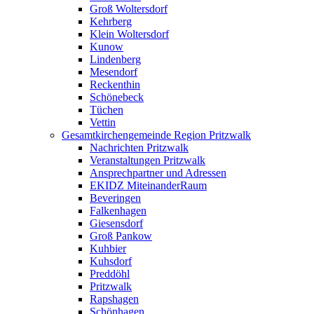
Groß Woltersdorf
Kehrberg
Klein Woltersdorf
Kunow
Lindenberg
Mesendorf
Reckenthin
Schönebeck
Tüchen
Vettin
Gesamtkirchengemeinde Region Pritzwalk
Nachrichten Pritzwalk
Veranstaltungen Pritzwalk
Ansprechpartner und Adressen
EKIDZ MiteinanderRaum
Beveringen
Falkenhagen
Giesensdorf
Groß Pankow
Kuhbier
Kuhsdorf
Preddöhl
Pritzwalk
Rapshagen
Schönhagen