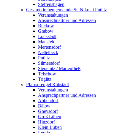
Steffenshagen
Gesamtkirchengemeinde St. Nikolai Putlitz
Veranstaltungen
Ansprechpartner und Adressen
Buckow
Grabow
Lockstädt
Mansfeld
Mertensdorf
Nettelbeck
Putlitz
Silmersdorf
Stepenitz / Marienfließ
Telschow
Triglitz
Pfarrsprengel Rühstädt
Veranstaltungen
Ansprechpartner und Adressen
Abbendorf
Bälow
Gnevsdorf
Groß Lüben
Hinzdorf
Klein Lüben
Legde