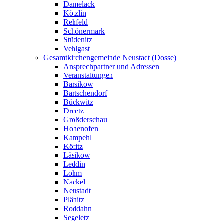
Damelack
Kötzlin
Rehfeld
Schönermark
Stüdenitz
Vehlgast
Gesamtkirchengemeinde Neustadt (Dosse)
Ansprechpartner und Adressen
Veranstaltungen
Barsikow
Bartschendorf
Bückwitz
Dreetz
Großderschau
Hohenofen
Kampehl
Köritz
Läsikow
Leddin
Lohm
Nackel
Neustadt
Plänitz
Roddahn
Segeletz