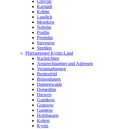
Glövzin
Karstädt
Kribbe
Laaslich
Mesekow
Nebelin
Postlin
Premslin
Stavenow
Strehlen
Pfarrsprengel Kyritz-Land
Nachrichten
Ansprechpartner und Adressen
Veranstaltungen
Breitenfeld
Brüsenhagen
Dannenwalde
Demerthin
Drewen
Gantikow
Granzow
Gumtow
Holzhausen
Kolrep
Kyritz