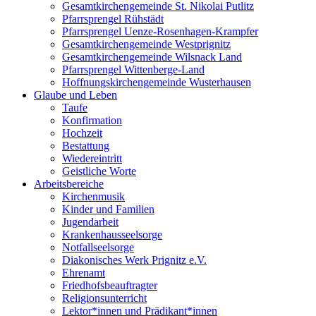
Gesamtkirchengemeinde St. Nikolai Putlitz
Pfarrsprengel Rühstädt
Pfarrsprengel Uenze-Rosenhagen-Krampfer
Gesamtkirchengemeinde Westprignitz
Gesamtkirchengemeinde Wilsnack Land
Pfarrsprengel Wittenberge-Land
Hoffnungskirchengemeinde Wusterhausen
Glaube und Leben
Taufe
Konfirmation
Hochzeit
Bestattung
Wiedereintritt
Geistliche Worte
Arbeitsbereiche
Kirchenmusik
Kinder und Familien
Jugendarbeit
Krankenhausseelsorge
Notfallseelsorge
Diakonisches Werk Prignitz e.V.
Ehrenamt
Friedhofsbeauftragter
Religionsunterricht
Lektor*innen und Prädikant*innen