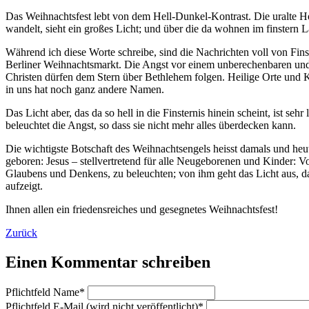
Das Weihnachtsfest lebt von dem Hell-Dunkel-Kontrast. Die uralte Hof
wandelt, sieht ein großes Licht; und über die da wohnen im finstern La
Während ich diese Worte schreibe, sind die Nachrichten voll von Fi
Berliner Weihnachtsmarkt. Die Angst vor einem unberechenbaren und 
Christen dürfen dem Stern über Bethlehem folgen. Heilige Orte und K
in uns hat noch ganz andere Namen.
Das Licht aber, das da so hell in die Finsternis hinein scheint, ist
beleuchtet die Angst, so dass sie nicht mehr alles überdecken kann.
Die wichtigste Botschaft des Weihnachtsengels heisst damals und heute
geboren: Jesus – stellvertretend für alle Neugeborenen und Kinder: V
Glaubens und Denkens, zu beleuchten; von ihm geht das Licht aus, da
aufzeigt.
Ihnen allen ein friedensreiches und gesegnetes Weihnachtsfest!
Zurück
Einen Kommentar schreiben
Pflichtfeld
Name
*
Pflichtfeld
E-Mail (wird nicht veröffentlicht)
*