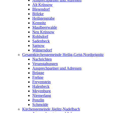
Ansprechpartner und Adressen
Alt Krüssow
Blesendorf
Bölzke
Heiligengrabe
Kemnitz
Maulbeerwalde
Neu Krüssow
Rohlsdorf
Sadenbeck
Sarnow
Wilmersdorf
Gesamtkirchengemeinde Heilig-Geist-Nordprignitz
Nachrichten
Veranstaltungen
Ansprechpartner und Adressen
Brügge
Frehne
Freyenstein
Halenbeck
Meyenburg
Niemerlang
Penzlin
Schmolde
Kirchengemeinde Jäglitz-Nadelbach