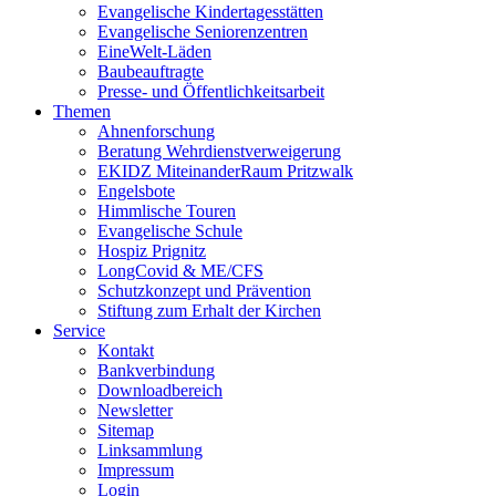
Evangelische Kindertagesstätten
Evangelische Seniorenzentren
EineWelt-Läden
Baubeauftragte
Presse- und Öffentlichkeitsarbeit
Themen
Ahnenforschung
Beratung Wehrdienstverweigerung
EKIDZ MiteinanderRaum Pritzwalk
Engelsbote
Himmlische Touren
Evangelische Schule
Hospiz Prignitz
LongCovid & ME/CFS
Schutzkonzept und Prävention
Stiftung zum Erhalt der Kirchen
Service
Kontakt
Bankverbindung
Downloadbereich
Newsletter
Sitemap
Linksammlung
Impressum
Login