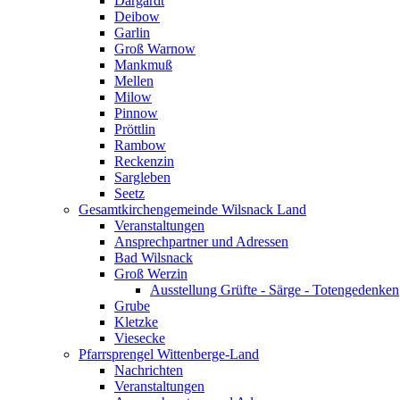
Dargardt
Deibow
Garlin
Groß Warnow
Mankmuß
Mellen
Milow
Pinnow
Pröttlin
Rambow
Reckenzin
Sargleben
Seetz
Gesamtkirchengemeinde Wilsnack Land
Veranstaltungen
Ansprechpartner und Adressen
Bad Wilsnack
Groß Werzin
Ausstellung Grüfte - Särge - Totengedenken
Grube
Kletzke
Viesecke
Pfarrsprengel Wittenberge-Land
Nachrichten
Veranstaltungen