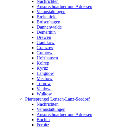
Nachrichten
Ansprechpartner und Adressen
Veranstaltungen
Breitenfeld
Brüsenhagen
Dannenwalde
Demerthin
Drewen
Gantikow
Granzow
Gumtow
Holzhausen
Kolrep
Kyritz
Langnow
Mechow
Tornow
Vehlow
Wulkow
Pfarrsprengel Lenzen-Lanz-Seedorf
Nachrichten
Veranstaltungen
Ansprechpartner und Adressen
Bochin
Ferbitz