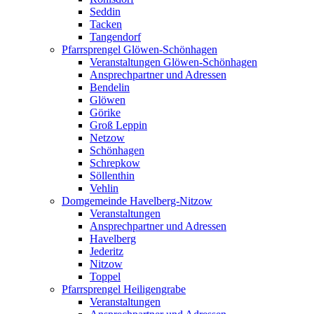
Seddin
Tacken
Tangendorf
Pfarrsprengel Glöwen-Schönhagen
Veranstaltungen Glöwen-Schönhagen
Ansprechpartner und Adressen
Bendelin
Glöwen
Görike
Groß Leppin
Netzow
Schönhagen
Schrepkow
Söllenthin
Vehlin
Domgemeinde Havelberg-Nitzow
Veranstaltungen
Ansprechpartner und Adressen
Havelberg
Jederitz
Nitzow
Toppel
Pfarrsprengel Heiligengrabe
Veranstaltungen