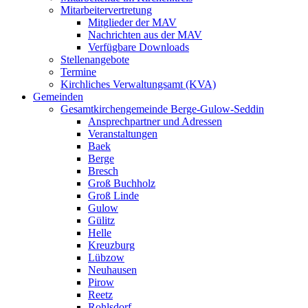
Mitarbeitervertretung
Mitglieder der MAV
Nachrichten aus der MAV
Verfügbare Downloads
Stellenangebote
Termine
Kirchliches Verwaltungsamt (KVA)
Gemeinden
Gesamtkirchengemeinde Berge-Gulow-Seddin
Ansprechpartner und Adressen
Veranstaltungen
Baek
Berge
Bresch
Groß Buchholz
Groß Linde
Gulow
Gülitz
Helle
Kreuzburg
Lübzow
Neuhausen
Pirow
Reetz
Rohlsdorf