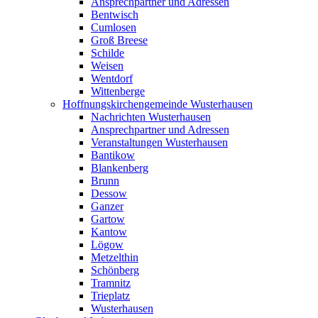
Ansprechpartner und Adressen
Bentwisch
Cumlosen
Groß Breese
Schilde
Weisen
Wentdorf
Wittenberge
Hoffnungskirchengemeinde Wusterhausen
Nachrichten Wusterhausen
Ansprechpartner und Adressen
Veranstaltungen Wusterhausen
Bantikow
Blankenberg
Brunn
Dessow
Ganzer
Gartow
Kantow
Lögow
Metzelthin
Schönberg
Tramnitz
Trieplatz
Wusterhausen