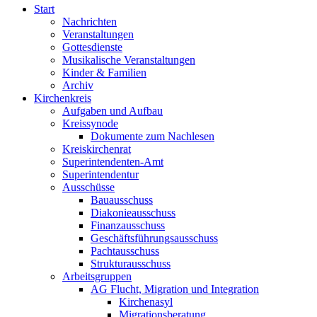
Start
Nachrichten
Veranstaltungen
Gottesdienste
Musikalische Veranstaltungen
Kinder & Familien
Archiv
Kirchenkreis
Aufgaben und Aufbau
Kreissynode
Dokumente zum Nachlesen
Kreiskirchenrat
Superintendenten-Amt
Superintendentur
Ausschüsse
Bauausschuss
Diakonieausschuss
Finanzausschuss
Geschäftsführungsausschuss
Pachtausschuss
Strukturausschuss
Arbeitsgruppen
AG Flucht, Migration und Integration
Kirchenasyl
Migrationsberatung