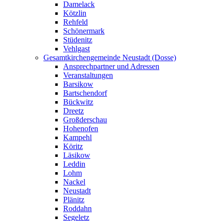
Damelack
Kötzlin
Rehfeld
Schönermark
Stüdenitz
Vehlgast
Gesamtkirchengemeinde Neustadt (Dosse)
Ansprechpartner und Adressen
Veranstaltungen
Barsikow
Bartschendorf
Bückwitz
Dreetz
Großderschau
Hohenofen
Kampehl
Köritz
Läsikow
Leddin
Lohm
Nackel
Neustadt
Plänitz
Roddahn
Segeletz