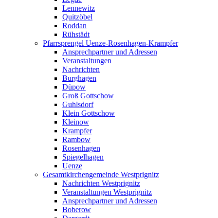
Lennewitz
Quitzöbel
Roddan
Rühstädt
Pfarrsprengel Uenze-Rosenhagen-Krampfer
Ansprechpartner und Adressen
Veranstaltungen
Nachrichten
Burghagen
Düpow
Groß Gottschow
Guhlsdorf
Klein Gottschow
Kleinow
Krampfer
Rambow
Rosenhagen
Spiegelhagen
Uenze
Gesamtkirchengemeinde Westprignitz
Nachrichten Westprignitz
Veranstaltungen Westprignitz
Ansprechpartner und Adressen
Boberow