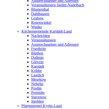
Ansprechpartner und Adressen
Veranstaltungen Jäglitz-Nadelbach
Blumenthal
Dahlhausen
Grabow
Rosenwinkel
Wutike
Kirchengemeinde Karstädt-Land
Nachrichten
Veranstaltungen
Ansprechpartner und Adressen
Friedhöfe
Blüthen
Dallmin
Glövzin
Karstädt
Kribbe
Laaslich
Mesekow
Nebelin
Postlin
Premslin
Stavenow
Strehlen
Pfarrsprengel Kyritz-Land