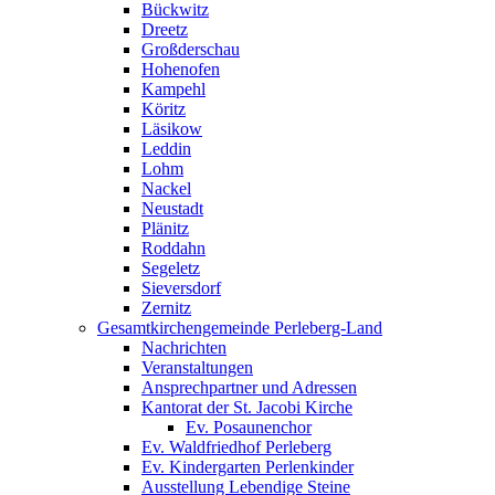
Bückwitz
Dreetz
Großderschau
Hohenofen
Kampehl
Köritz
Läsikow
Leddin
Lohm
Nackel
Neustadt
Plänitz
Roddahn
Segeletz
Sieversdorf
Zernitz
Gesamtkirchengemeinde Perleberg-Land
Nachrichten
Veranstaltungen
Ansprechpartner und Adressen
Kantorat der St. Jacobi Kirche
Ev. Posaunenchor
Ev. Waldfriedhof Perleberg
Ev. Kindergarten Perlenkinder
Ausstellung Lebendige Steine