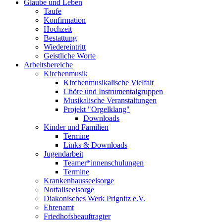
Glaube und Leben
Taufe
Konfirmation
Hochzeit
Bestattung
Wiedereintritt
Geistliche Worte
Arbeitsbereiche
Kirchenmusik
Kirchenmusikalische Vielfalt
Chöre und Instrumentalgruppen
Musikalische Veranstaltungen
Projekt "Orgelklang"
Downloads
Kinder und Familien
Termine
Links & Downloads
Jugendarbeit
Teamer*innenschulungen
Termine
Krankenhausseelsorge
Notfallseelsorge
Diakonisches Werk Prignitz e.V.
Ehrenamt
Friedhofsbeauftragter