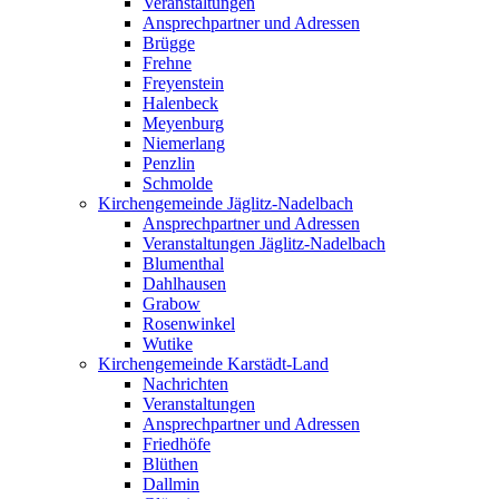
Veranstaltungen
Ansprechpartner und Adressen
Brügge
Frehne
Freyenstein
Halenbeck
Meyenburg
Niemerlang
Penzlin
Schmolde
Kirchengemeinde Jäglitz-Nadelbach
Ansprechpartner und Adressen
Veranstaltungen Jäglitz-Nadelbach
Blumenthal
Dahlhausen
Grabow
Rosenwinkel
Wutike
Kirchengemeinde Karstädt-Land
Nachrichten
Veranstaltungen
Ansprechpartner und Adressen
Friedhöfe
Blüthen
Dallmin