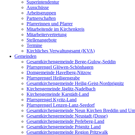
Superintendentur
Ausschüsse
Arbeitsgruppen
Partnerschaften
Pfarrerinnen und Pfarrer
Mitarbeitende im Kirchenkreis
Mitarbeitervertretung
Stellenangebote
Termine
Kirchliches Verwaltungsamt (KVA)
Gemeinden
Gesamtkirchengemeinde Berge-Gulow-Seddin
Pfarrsprengel Glöwen-Schönhagen
Domgemeinde Havelberg-Nitzow
Pfarrsprengel Heiligengrabe
Gesamtkirchengemeinde Heilig-Geist-Nordprignitz
Kirchengemeinde Jäglitz-Nadelbach
Kirchengemeinde Karstädt-Land
Pfarrsprengel Kyritz-Land
Pfarrsprengel Lenzen-Lanz-Seedorf
Gesamtkirchengemeinde Neun Kirchen Breddin und Um
Gesamtkirchengemeinde Neustadt (Dosse)
Gesamtkirchengemeinde Perleberg-Land
Gesamtkirchengemeinde Prignitz Land
Gesamtkirchengemeinde Region Pritzwalk