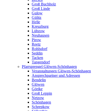
Groß Buchholz
Groß Linde
Gulow
Gülitz
Helle
Kreuzburg
Lübzow
Neuhausen
Pirow
Reetz
Rohlsdorf
Seddin
Tacken
Tangendorf
Pfarrsprengel Glöwen-Schönhagen
Veranstaltungen Glöwen-Schönhagen
Ansprechpartner und Adressen
Bendelin
Glöwen
Görike
Groß Leppin
Netzow
Schönhagen
Schrepkow