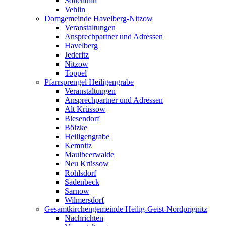
Söllenthin
Vehlin
Domgemeinde Havelberg-Nitzow
Veranstaltungen
Ansprechpartner und Adressen
Havelberg
Jederitz
Nitzow
Toppel
Pfarrsprengel Heiligengrabe
Veranstaltungen
Ansprechpartner und Adressen
Alt Krüssow
Blesendorf
Bölzke
Heiligengrabe
Kemnitz
Maulbeerwalde
Neu Krüssow
Rohlsdorf
Sadenbeck
Sarnow
Wilmersdorf
Gesamtkirchengemeinde Heilig-Geist-Nordprignitz
Nachrichten