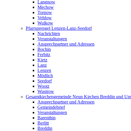
Langnow
Mechow
Tornow
Vehlow
Wulkow
Pfarrsprengel Lenzen-Lanz-Seedorf
Nachrichten
Veranstaltungen
Ansprechpartner und Adressen
Bochin
Ferbitz
Kietz
Lanz
Lenzen
Mödlich
Seedorf
Wootz
Wustrow
Gesamtkirchengemeinde Neun Kirchen Breddin und Um
Ansprechpartner und Adressen
Gemeindebrief
Veranstaltungen
Barenthin
Berlitt
Breddin