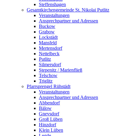
Steffenshagen
Gesamtkirchengemeinde St. Nikolai Putlitz
Veranstaltungen
Ansprechpartner und Adressen
Buckow
Grabow
Lockstädt
Mansfeld
Mertensdorf
Nettelbeck
Putlitz
Silmersdorf
Stepenitz / Marienfließ
Telschow
Triglitz
Pfarrsprengel Rühstädt
Veranstaltungen
Ansprechpartner und Adressen
Abbendorf
Bälow
Gnevsdorf
Groß Lüben
Hinzdorf
Klein Lüben
Legde