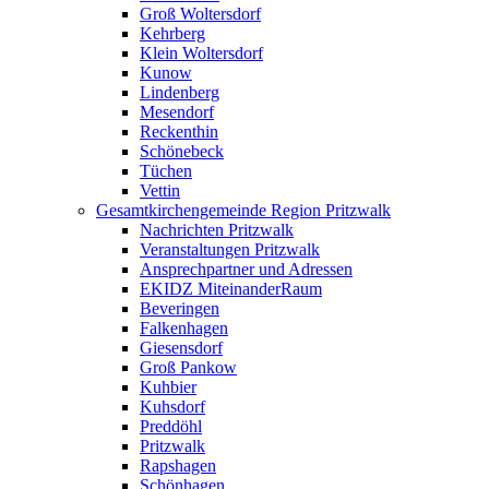
Groß Woltersdorf
Kehrberg
Klein Woltersdorf
Kunow
Lindenberg
Mesendorf
Reckenthin
Schönebeck
Tüchen
Vettin
Gesamtkirchengemeinde Region Pritzwalk
Nachrichten Pritzwalk
Veranstaltungen Pritzwalk
Ansprechpartner und Adressen
EKIDZ MiteinanderRaum
Beveringen
Falkenhagen
Giesensdorf
Groß Pankow
Kuhbier
Kuhsdorf
Preddöhl
Pritzwalk
Rapshagen
Schönhagen