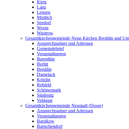
Kietz
Lanz
Lenzen
Mödlich
Seedorf
Wootz
Wustrow
Gesamtkirchengemeinde Neun Kirchen Breddin und Um
Ansprechpartner und Adressen
Gemeindebrief
Veranstaltungen
Barenthin
Berlitt
Breddin
Damelack
Kötzlin
Rehfeld
Schönermark
Stüdenitz
Vehlgast
Gesamtkirchengemeinde Neustadt (Dosse)
Ansprechpartner und Adressen
Veranstaltungen
Barsikow
Bartschendorf