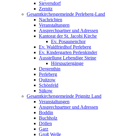
Sieversdorf
Zernitz
Gesamtkirchengemeinde Perleberg-Land
Nachrichten
Veranstaltungen
Ansprechpartner und Adressen
Kantorat der St. Jacobi Kirche
Ev. Posaunenchor
Ev. Waldfriedhof Perleberg
Ev. Kindergarten Perlenkinder
Ausstellung Lebendige Steine
Hörspaziergänge
Dergenthin
Perleberg
Quitzow
Schönfeld
Sükow
Gesamtkirchengemeinde Prignitz Land
Veranstaltungen
Ansprechpartner und Adressen
Boddin
Buchholz
Döllen
Garz
Groß Welle