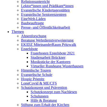
Religionsunterricht
Lektor*innen und Prädikant*innen
Evangelische Kindertagesstätten
Evangelische Seniorenzentren
EineWelt-Läden
Baubeauftragte
Presse- und Öffentlichkeitsarbeit
Themen
Ahnenforschung
Beratung Wehrdienstverweigerung
EKIDZ MiteinanderRaum Pritzwalk
Engelsbote
Fragebogen Engelsbote 2021
Studienarbeit Brückner
Musikstücke der Kantoren
Virtueller Rundgang Wusterhausen
Himmlische Touren
Evangelische Schule
Hospiz Prignitz
LongCovid & ME/CFS
Schutzkonzept und Prävention
Schutzkonzept zum Nachlesen
Schulungen
Hilfe & Beratung
Stiftung zum Erhalt der Kirchen