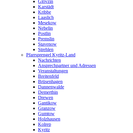
Glövzin
Karstädt
Kribbe
Laaslich
Mesekow
Nebelin
Postlin
Premslin
Stavenow
Strehlen
Pfarrsprengel Kyritz-Land
Nachrichten
Ansprechpartner und Adressen
Veranstaltungen
Breitenfeld
Brüsenhagen
Dannenwalde
Demerthin
Drewen
Gantikow
Granzow
Gumtow
Holzhausen
Kolrep
Kyritz