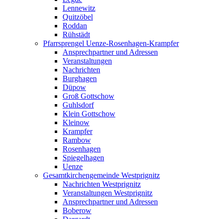
Lennewitz
Quitzöbel
Roddan
Rühstädt
Pfarrsprengel Uenze-Rosenhagen-Krampfer
Ansprechpartner und Adressen
Veranstaltungen
Nachrichten
Burghagen
Düpow
Groß Gottschow
Guhlsdorf
Klein Gottschow
Kleinow
Krampfer
Rambow
Rosenhagen
Spiegelhagen
Uenze
Gesamtkirchengemeinde Westprignitz
Nachrichten Westprignitz
Veranstaltungen Westprignitz
Ansprechpartner und Adressen
Boberow