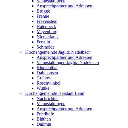
Veranstaltungen
Ansprechpartner und Adressen
Brügge
Frehne
Freyenstein
Halenbeck
Meyenburg
Niemerlang
Penzlin
Schmolde
Kirchengemeinde Jäglitz-Nadelbach
Ansprechpartner und Adressen
Veranstaltungen Jäglitz-Nadelbach
Blumenthal
Dahlhausen
Grabow
Rosenwinkel
Wutike
Kirchengemeinde Karstädt-Land
Nachrichten
Veranstaltungen
Ansprechpartner und Adressen
Friedhöfe
Blüthen
Dallmin