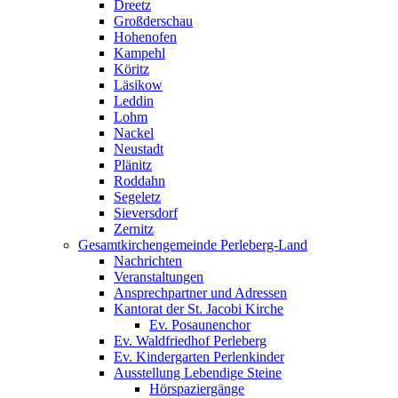
Dreetz
Großderschau
Hohenofen
Kampehl
Köritz
Läsikow
Leddin
Lohm
Nackel
Neustadt
Plänitz
Roddahn
Segeletz
Sieversdorf
Zernitz
Gesamtkirchengemeinde Perleberg-Land
Nachrichten
Veranstaltungen
Ansprechpartner und Adressen
Kantorat der St. Jacobi Kirche
Ev. Posaunenchor
Ev. Waldfriedhof Perleberg
Ev. Kindergarten Perlenkinder
Ausstellung Lebendige Steine
Hörspaziergänge