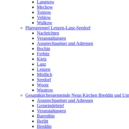
Langnow
Mechow
Tornow
Vehlow
Wulkow
Pfarrsprengel Lenzen-Lanz-Seedorf
Nachrichten
Veranstaltungen
Ansprechpartner und Adressen
Bochin
Ferbitz
Kietz
Lanz
Lenzen
Mödlich
Seedorf
Wootz
Wustrow
Gesamtkirchengemeinde Neun Kirchen Breddin und Um
Ansprechpartner und Adressen
Gemeindebrief
Veranstaltungen
Barenthin
Berlitt
Breddin