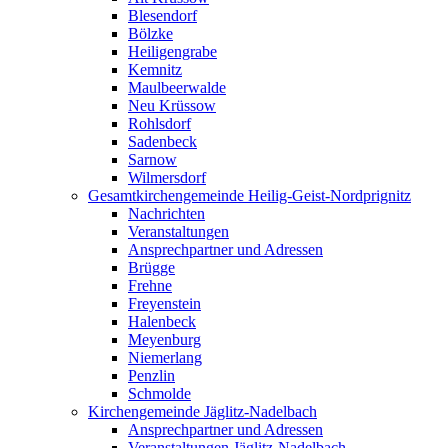
Blesendorf
Bölzke
Heiligengrabe
Kemnitz
Maulbeerwalde
Neu Krüssow
Rohlsdorf
Sadenbeck
Sarnow
Wilmersdorf
Gesamtkirchengemeinde Heilig-Geist-Nordprignitz
Nachrichten
Veranstaltungen
Ansprechpartner und Adressen
Brügge
Frehne
Freyenstein
Halenbeck
Meyenburg
Niemerlang
Penzlin
Schmolde
Kirchengemeinde Jäglitz-Nadelbach
Ansprechpartner und Adressen
Veranstaltungen Jäglitz-Nadelbach