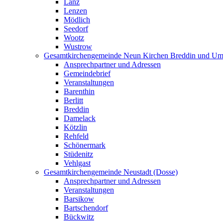
Lanz
Lenzen
Mödlich
Seedorf
Wootz
Wustrow
Gesamtkirchengemeinde Neun Kirchen Breddin und Um
Ansprechpartner und Adressen
Gemeindebrief
Veranstaltungen
Barenthin
Berlitt
Breddin
Damelack
Kötzlin
Rehfeld
Schönermark
Stüdenitz
Vehlgast
Gesamtkirchengemeinde Neustadt (Dosse)
Ansprechpartner und Adressen
Veranstaltungen
Barsikow
Bartschendorf
Bückwitz