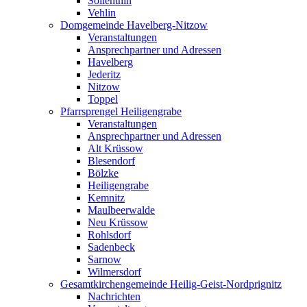
Söllenthin
Vehlin
Domgemeinde Havelberg-Nitzow
Veranstaltungen
Ansprechpartner und Adressen
Havelberg
Jederitz
Nitzow
Toppel
Pfarrsprengel Heiligengrabe
Veranstaltungen
Ansprechpartner und Adressen
Alt Krüssow
Blesendorf
Bölzke
Heiligengrabe
Kemnitz
Maulbeerwalde
Neu Krüssow
Rohlsdorf
Sadenbeck
Sarnow
Wilmersdorf
Gesamtkirchengemeinde Heilig-Geist-Nordprignitz
Nachrichten