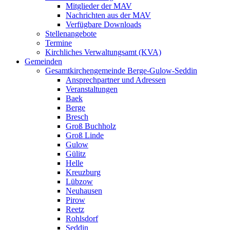
Mitglieder der MAV
Nachrichten aus der MAV
Verfügbare Downloads
Stellenangebote
Termine
Kirchliches Verwaltungsamt (KVA)
Gemeinden
Gesamtkirchengemeinde Berge-Gulow-Seddin
Ansprechpartner und Adressen
Veranstaltungen
Baek
Berge
Bresch
Groß Buchholz
Groß Linde
Gulow
Gülitz
Helle
Kreuzburg
Lübzow
Neuhausen
Pirow
Reetz
Rohlsdorf
Seddin