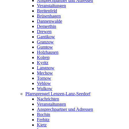
Ansprechpartner und Adressen
Veranstaltungen
Breitenfeld
Brüsenhagen
Dannenwalde
Demerthin
Drewen
Gantikow
Granzow
Gumtow
Holzhausen
Kolrep
Kyritz
Langnow
Mechow
Tornow
Vehlow
Wulkow
Pfarrsprengel Lenzen-Lanz-Seedorf
Nachrichten
Veranstaltungen
Ansprechpartner und Adressen
Bochin
Ferbitz
Kietz