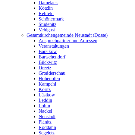
Damelack
Kötzlin
Rehfeld
Schönermark
Stüdenitz
Vehlgast
Gesamtkirchengemeinde Neustadt (Dosse)
Ansprechpartner und Adressen
Veranstaltungen
Barsikow
Bartschendorf
Bückwitz
Dreetz
Großderschau
Hohenofen
Kampehl
Köritz
Läsikow
Leddin
Lohm
Nackel
Neustadt
Plänitz
Roddahn
Segeletz