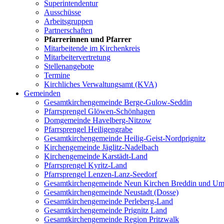
Superintendentur
Ausschüsse
Arbeitsgruppen
Partnerschaften
Pfarrerinnen und Pfarrer
Mitarbeitende im Kirchenkreis
Mitarbeitervertretung
Stellenangebote
Termine
Kirchliches Verwaltungsamt (KVA)
Gemeinden
Gesamtkirchengemeinde Berge-Gulow-Seddin
Pfarrsprengel Glöwen-Schönhagen
Domgemeinde Havelberg-Nitzow
Pfarrsprengel Heiligengrabe
Gesamtkirchengemeinde Heilig-Geist-Nordprignitz
Kirchengemeinde Jäglitz-Nadelbach
Kirchengemeinde Karstädt-Land
Pfarrsprengel Kyritz-Land
Pfarrsprengel Lenzen-Lanz-Seedorf
Gesamtkirchengemeinde Neun Kirchen Breddin und Um
Gesamtkirchengemeinde Neustadt (Dosse)
Gesamtkirchengemeinde Perleberg-Land
Gesamtkirchengemeinde Prignitz Land
Gesamtkirchengemeinde Region Pritzwalk