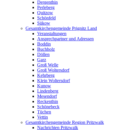
Dergenthin
Perleberg
Quitzow
Schönfeld
Sükow
Gesamtkirchengemeinde Prignitz Land
Veranstaltungen
Ansprechpartner und Adressen
Boddin
Buchholz
Döllen
Garz
Groß Welle
Groß Woltersdorf
Kehrberg
Klein Woltersdorf
Kunow
Lindenberg
Mesendorf
Reckenthin
Schönebeck
Tüchen
Vettin
Gesamtkirchengemeinde Region Pritzwalk
Nachrichten Pritzwalk