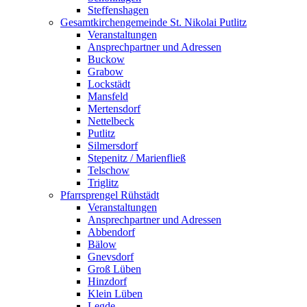
Steffenshagen
Gesamtkirchengemeinde St. Nikolai Putlitz
Veranstaltungen
Ansprechpartner und Adressen
Buckow
Grabow
Lockstädt
Mansfeld
Mertensdorf
Nettelbeck
Putlitz
Silmersdorf
Stepenitz / Marienfließ
Telschow
Triglitz
Pfarrsprengel Rühstädt
Veranstaltungen
Ansprechpartner und Adressen
Abbendorf
Bälow
Gnevsdorf
Groß Lüben
Hinzdorf
Klein Lüben
Legde