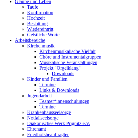
Glaube und Leben
Taufe
Konfirmation
Hochzeit
Bestattung
Wiedereintritt
Geistliche Worte
Arbeitsbereiche
Kirchenmusik
Kirchenmusikalische Vielfalt
Chöre und Instrumentalgruppen
Musikalische Veranstaltungen
Projekt "Orgelklang"
Downloads
Kinder und Familien
Termine
Links & Downloads
Jugendarbeit
Teamer*innenschulungen
Termine
Krankenhausseelsorge
Notfallseelsorge
Diakonisches Werk Prignitz e.V.
Ehrenamt
Friedhofsbeauftragter