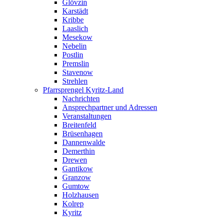
Glövzin
Karstädt
Kribbe
Laaslich
Mesekow
Nebelin
Postlin
Premslin
Stavenow
Strehlen
Pfarrsprengel Kyritz-Land
Nachrichten
Ansprechpartner und Adressen
Veranstaltungen
Breitenfeld
Brüsenhagen
Dannenwalde
Demerthin
Drewen
Gantikow
Granzow
Gumtow
Holzhausen
Kolrep
Kyritz