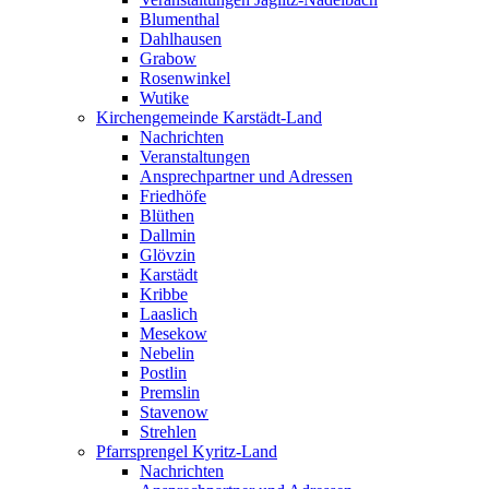
Blumenthal
Dahlhausen
Grabow
Rosenwinkel
Wutike
Kirchengemeinde Karstädt-Land
Nachrichten
Veranstaltungen
Ansprechpartner und Adressen
Friedhöfe
Blüthen
Dallmin
Glövzin
Karstädt
Kribbe
Laaslich
Mesekow
Nebelin
Postlin
Premslin
Stavenow
Strehlen
Pfarrsprengel Kyritz-Land
Nachrichten