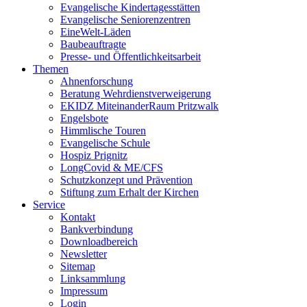
Evangelische Kindertagesstätten
Evangelische Seniorenzentren
EineWelt-Läden
Baubeauftragte
Presse- und Öffentlichkeitsarbeit
Themen
Ahnenforschung
Beratung Wehrdienstverweigerung
EKIDZ MiteinanderRaum Pritzwalk
Engelsbote
Himmlische Touren
Evangelische Schule
Hospiz Prignitz
LongCovid & ME/CFS
Schutzkonzept und Prävention
Stiftung zum Erhalt der Kirchen
Service
Kontakt
Bankverbindung
Downloadbereich
Newsletter
Sitemap
Linksammlung
Impressum
Login