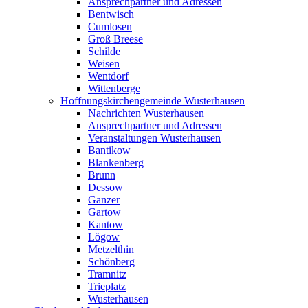
Ansprechpartner und Adressen
Bentwisch
Cumlosen
Groß Breese
Schilde
Weisen
Wentdorf
Wittenberge
Hoffnungskirchengemeinde Wusterhausen
Nachrichten Wusterhausen
Ansprechpartner und Adressen
Veranstaltungen Wusterhausen
Bantikow
Blankenberg
Brunn
Dessow
Ganzer
Gartow
Kantow
Lögow
Metzelthin
Schönberg
Tramnitz
Trieplatz
Wusterhausen