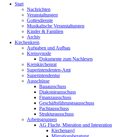
Start
Nachrichten
Veranstaltungen
Gottesdienste
Musikalische Veranstaltungen
Kinder & Familien
Archiv
Kirchenkreis
Aufgaben und Aufbau
Kreissynode
Dokumente zum Nachlesen
Kreiskirchenrat
Superintendenten-Amt
Superintendentur
Ausschüsse
Bauausschuss
Diakonieausschuss
Finanzausschuss
Geschäftsführungsausschuss
Pachtausschuss
Strukturausschuss
Arbeitsgruppen
AG Flucht, Migration und Integration
Kirchenasyl
Migrationsberatung