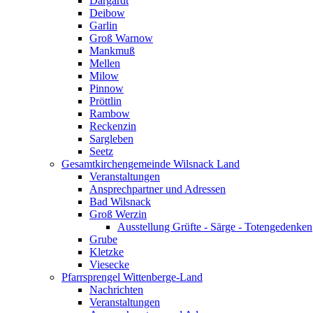
Dargardt
Deibow
Garlin
Groß Warnow
Mankmuß
Mellen
Milow
Pinnow
Pröttlin
Rambow
Reckenzin
Sargleben
Seetz
Gesamtkirchengemeinde Wilsnack Land
Veranstaltungen
Ansprechpartner und Adressen
Bad Wilsnack
Groß Werzin
Ausstellung Grüfte - Särge - Totengedenken
Grube
Kletzke
Viesecke
Pfarrsprengel Wittenberge-Land
Nachrichten
Veranstaltungen