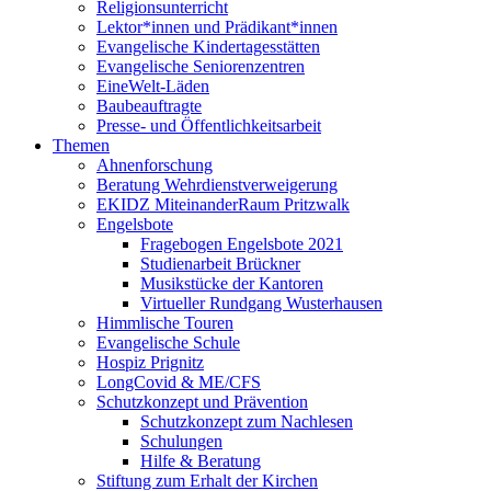
Religionsunterricht
Lektor*innen und Prädikant*innen
Evangelische Kindertagesstätten
Evangelische Seniorenzentren
EineWelt-Läden
Baubeauftragte
Presse- und Öffentlichkeitsarbeit
Themen
Ahnenforschung
Beratung Wehrdienstverweigerung
EKIDZ MiteinanderRaum Pritzwalk
Engelsbote
Fragebogen Engelsbote 2021
Studienarbeit Brückner
Musikstücke der Kantoren
Virtueller Rundgang Wusterhausen
Himmlische Touren
Evangelische Schule
Hospiz Prignitz
LongCovid & ME/CFS
Schutzkonzept und Prävention
Schutzkonzept zum Nachlesen
Schulungen
Hilfe & Beratung
Stiftung zum Erhalt der Kirchen