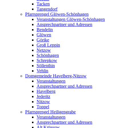
Tacken
Tangendorf
Pfarrsprengel Glöwen-Schönhagen
Veranstaltungen Glöwen-Schönhagen
Ansprechpartner und Adressen
Bendelin
Glöwen
Görike
Groß Leppin
Netzow
Schönhagen
Schrepkow
Söllenthin
Vehlin
Domgemeinde Havelberg-Nitzow
Veranstaltungen
Ansprechpartner und Adressen
Havelberg
Jederitz
Nitzow
Toppel
Pfarrsprengel Heiligengrabe
Veranstaltungen
Ansprechpartner und Adressen
Alt Krüssow