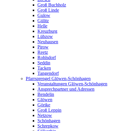
Groß Buchholz
Groß Linde
Gulow
Gülitz
Helle
Kreuzburg
Lübzow
Neuhausen
Pirow
Reetz
Rohlsdorf
Seddin
Tacken
Tangendorf
Pfarrsprengel Glöwen-Schönhagen
Veranstaltungen Glöwen-Schönhagen
Ansprechpartner und Adressen
Bendelin
Glöwen
Görike
Groß Leppin
Netzow
Schönhagen
Schrepkow