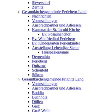
Sieversdorf
Zernitz
Gesamtkirchengemeinde Perleberg-Land
Nachrichten
Veranstaltungen
Ansprechpartner und Adressen
Kantorat der St. Jacobi Kirche
Ev. Posaunenchor
Ev. Waldfriedhof Perleberg
Ev. Kindergarten Perlenkinder
Ausstellung Lebendige Steine
Hörspaziergänge
Dergenthin
Perleberg
Quitzow
Schönfeld
Sükow
Gesamtkirchengemeinde Prignitz Land
Veranstaltungen
Ansprechpartner und Adressen
Boddin
Buchholz
Döllen
Garz
Groß Welle