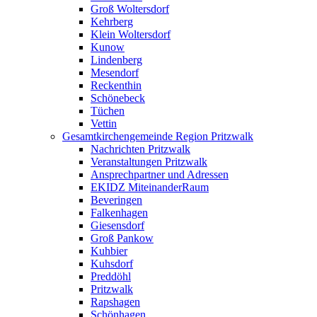
Groß Woltersdorf
Kehrberg
Klein Woltersdorf
Kunow
Lindenberg
Mesendorf
Reckenthin
Schönebeck
Tüchen
Vettin
Gesamtkirchengemeinde Region Pritzwalk
Nachrichten Pritzwalk
Veranstaltungen Pritzwalk
Ansprechpartner und Adressen
EKIDZ MiteinanderRaum
Beveringen
Falkenhagen
Giesensdorf
Groß Pankow
Kuhbier
Kuhsdorf
Preddöhl
Pritzwalk
Rapshagen
Schönhagen