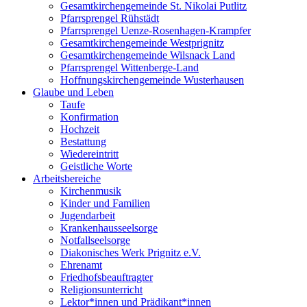
Gesamtkirchengemeinde St. Nikolai Putlitz
Pfarrsprengel Rühstädt
Pfarrsprengel Uenze-Rosenhagen-Krampfer
Gesamtkirchengemeinde Westprignitz
Gesamtkirchengemeinde Wilsnack Land
Pfarrsprengel Wittenberge-Land
Hoffnungskirchengemeinde Wusterhausen
Glaube und Leben
Taufe
Konfirmation
Hochzeit
Bestattung
Wiedereintritt
Geistliche Worte
Arbeitsbereiche
Kirchenmusik
Kinder und Familien
Jugendarbeit
Krankenhausseelsorge
Notfallseelsorge
Diakonisches Werk Prignitz e.V.
Ehrenamt
Friedhofsbeauftragter
Religionsunterricht
Lektor*innen und Prädikant*innen