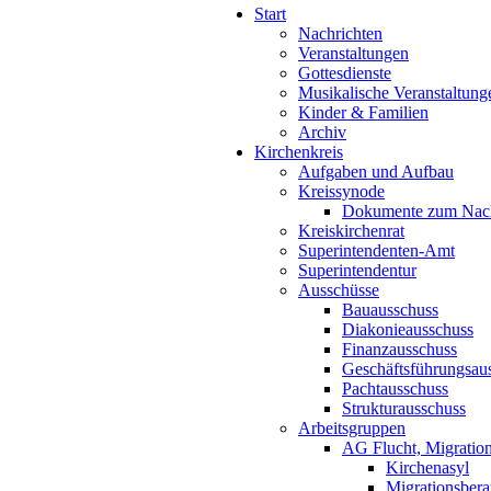
Start
Nachrichten
Veranstaltungen
Gottesdienste
Musikalische Veranstaltung
Kinder & Familien
Archiv
Kirchenkreis
Aufgaben und Aufbau
Kreissynode
Dokumente zum Nac
Kreiskirchenrat
Superintendenten-Amt
Superintendentur
Ausschüsse
Bauausschuss
Diakonieausschuss
Finanzausschuss
Geschäftsführungsau
Pachtausschuss
Strukturausschuss
Arbeitsgruppen
AG Flucht, Migration
Kirchenasyl
Migrationsbera