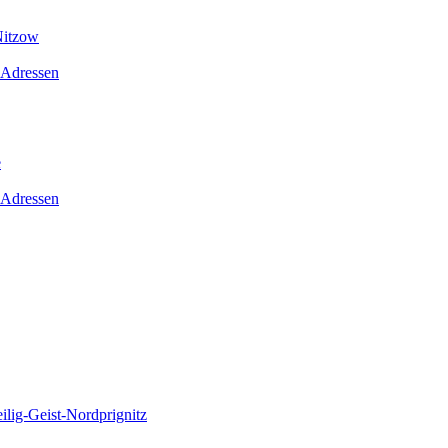
Nitzow
 Adressen
e
 Adressen
lig-Geist-Nordprignitz