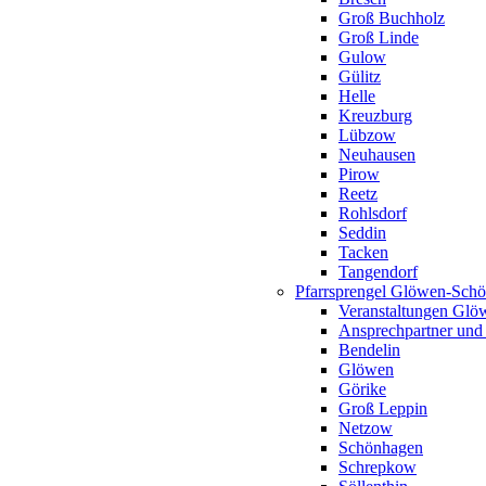
Groß Buchholz
Groß Linde
Gulow
Gülitz
Helle
Kreuzburg
Lübzow
Neuhausen
Pirow
Reetz
Rohlsdorf
Seddin
Tacken
Tangendorf
Pfarrsprengel Glöwen-Sch
Veranstaltungen Gl
Ansprechpartner und
Bendelin
Glöwen
Görike
Groß Leppin
Netzow
Schönhagen
Schrepkow