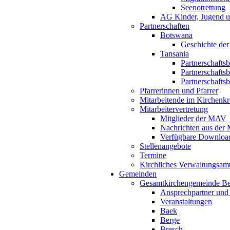
Seenotrettung
AG Kinder, Jugend u
Partnerschaften
Botswana
Geschichte der
Tansania
Partnerschafts
Partnerschafts
Partnerschafts
Pfarrerinnen und Pfarrer
Mitarbeitende im Kirchenkr
Mitarbeitervertretung
Mitglieder der MAV
Nachrichten aus de
Verfügbare Downloa
Stellenangebote
Termine
Kirchliches Verwaltungsa
Gemeinden
Gesamtkirchengemeinde B
Ansprechpartner und
Veranstaltungen
Baek
Berge
Bresch