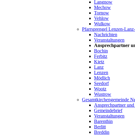
Langnow
Mechow
Tornow
Vehlow
Wulkow
Pfarrsprengel Lenzen-Lanz
Nachrichten
Veranstaltungen
Ansprechpartner u
Bochin
Ferbitz
Kietz
Lanz
Lenzen
Mödlich
Seedorf
Wootz
Wustrow
Gesamtkirchengemeinde Ne
Ansprechpartner und
Gemeindebrief
Veranstaltungen
Barenthin
Berlitt
Breddin