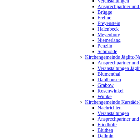
Veranstaltungen
Ansprechpartner und
Brügge
Frehne
Freyenstein
Halenbeck
Meyenburg
Niemerlang
Penzlin
Schmolde
Kirchengemeinde Jäglitz-N
Ansprechpartner und
Veranstaltungen Jägl
Blumenthal
Dahlhausen
Grabow
Rosenwinkel
Wutike
Kirchengemeinde Karstädt
Nachrichten
Veranstaltungen
Ansprechpartner und
Friedhöfe
Blüthen
Dallmin