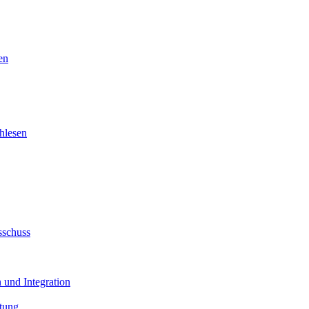
en
hlesen
sschuss
 und Integration
tung