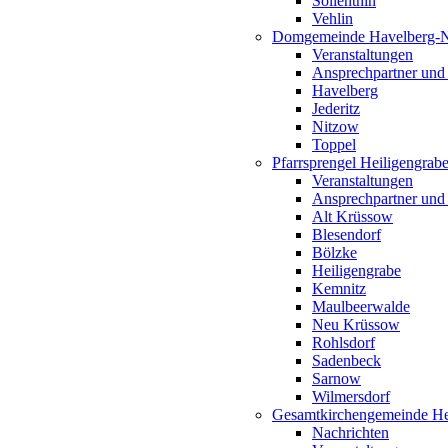
Söllenthin
Vehlin
Domgemeinde Havelberg-
Veranstaltungen
Ansprechpartner und
Havelberg
Jederitz
Nitzow
Toppel
Pfarrsprengel Heiligengrab
Veranstaltungen
Ansprechpartner und
Alt Krüssow
Blesendorf
Bölzke
Heiligengrabe
Kemnitz
Maulbeerwalde
Neu Krüssow
Rohlsdorf
Sadenbeck
Sarnow
Wilmersdorf
Gesamtkirchengemeinde Hei
Nachrichten