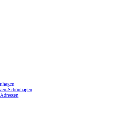
önhagen
öwen-Schönhagen
 Adressen