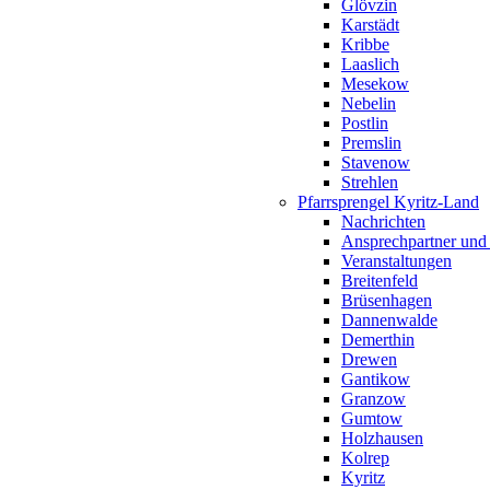
Glövzin
Karstädt
Kribbe
Laaslich
Mesekow
Nebelin
Postlin
Premslin
Stavenow
Strehlen
Pfarrsprengel Kyritz-Land
Nachrichten
Ansprechpartner und
Veranstaltungen
Breitenfeld
Brüsenhagen
Dannenwalde
Demerthin
Drewen
Gantikow
Granzow
Gumtow
Holzhausen
Kolrep
Kyritz