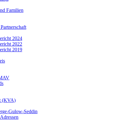
nd Familien
 Partnerschaft
bericht 2024
bericht 2022
bericht 2019
eis
r MAV
ds
mt (KVA)
erge-Gulow-Seddin
 Adressen