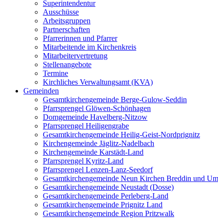
Superintendentur
Ausschüsse
Arbeitsgruppen
Partnerschaften
Pfarrerinnen und Pfarrer
Mitarbeitende im Kirchenkreis
Mitarbeitervertretung
Stellenangebote
Termine
Kirchliches Verwaltungsamt (KVA)
Gemeinden
Gesamtkirchengemeinde Berge-Gulow-Seddin
Pfarrsprengel Glöwen-Schönhagen
Domgemeinde Havelberg-Nitzow
Pfarrsprengel Heiligengrabe
Gesamtkirchengemeinde Heilig-Geist-Nordprignitz
Kirchengemeinde Jäglitz-Nadelbach
Kirchengemeinde Karstädt-Land
Pfarrsprengel Kyritz-Land
Pfarrsprengel Lenzen-Lanz-Seedorf
Gesamtkirchengemeinde Neun Kirchen Breddin und Um
Gesamtkirchengemeinde Neustadt (Dosse)
Gesamtkirchengemeinde Perleberg-Land
Gesamtkirchengemeinde Prignitz Land
Gesamtkirchengemeinde Region Pritzwalk