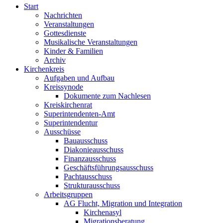
Start
Nachrichten
Veranstaltungen
Gottesdienste
Musikalische Veranstaltungen
Kinder & Familien
Archiv
Kirchenkreis
Aufgaben und Aufbau
Kreissynode
Dokumente zum Nachlesen
Kreiskirchenrat
Superintendenten-Amt
Superintendentur
Ausschüsse
Bauausschuss
Diakonieausschuss
Finanzausschuss
Geschäftsführungsausschuss
Pachtausschuss
Strukturausschuss
Arbeitsgruppen
AG Flucht, Migration und Integration
Kirchenasyl
Migrationsberatung