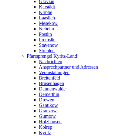
Glövzin
Karstädt
Kribbe
Laaslich
Mesekow
Nebelin
Postlin
Premslin
Stavenow
Strehlen
Pfarrsprengel Kyritz-Land
Nachrichten
Ansprechpartner und Adressen
Veranstaltungen
Breitenfeld
Brüsenhagen
Dannenwalde
Demerthin
Drewen
Gantikow
Granzow
Gumtow
Holzhausen
Kolrep
Kyritz