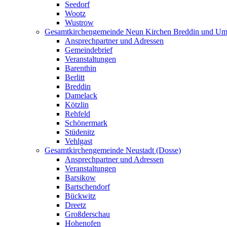
Seedorf
Wootz
Wustrow
Gesamtkirchengemeinde Neun Kirchen Breddin und Um
Ansprechpartner und Adressen
Gemeindebrief
Veranstaltungen
Barenthin
Berlitt
Breddin
Damelack
Kötzlin
Rehfeld
Schönermark
Stüdenitz
Vehlgast
Gesamtkirchengemeinde Neustadt (Dosse)
Ansprechpartner und Adressen
Veranstaltungen
Barsikow
Bartschendorf
Bückwitz
Dreetz
Großderschau
Hohenofen