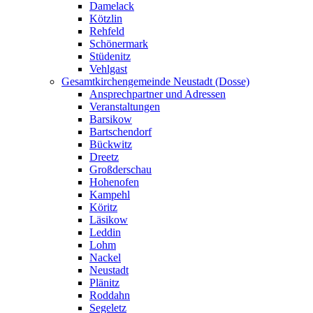
Damelack
Kötzlin
Rehfeld
Schönermark
Stüdenitz
Vehlgast
Gesamtkirchengemeinde Neustadt (Dosse)
Ansprechpartner und Adressen
Veranstaltungen
Barsikow
Bartschendorf
Bückwitz
Dreetz
Großderschau
Hohenofen
Kampehl
Köritz
Läsikow
Leddin
Lohm
Nackel
Neustadt
Plänitz
Roddahn
Segeletz