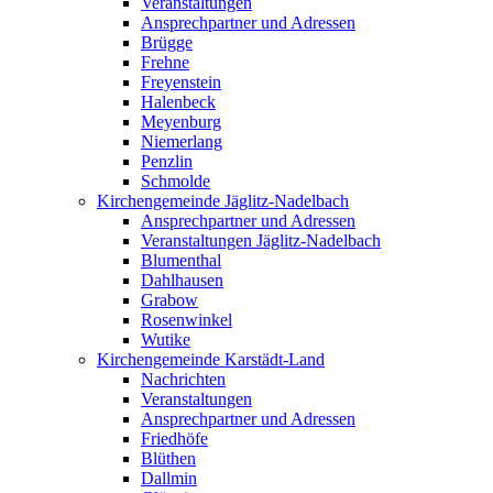
Veranstaltungen
Ansprechpartner und Adressen
Brügge
Frehne
Freyenstein
Halenbeck
Meyenburg
Niemerlang
Penzlin
Schmolde
Kirchengemeinde Jäglitz-Nadelbach
Ansprechpartner und Adressen
Veranstaltungen Jäglitz-Nadelbach
Blumenthal
Dahlhausen
Grabow
Rosenwinkel
Wutike
Kirchengemeinde Karstädt-Land
Nachrichten
Veranstaltungen
Ansprechpartner und Adressen
Friedhöfe
Blüthen
Dallmin