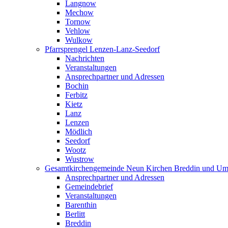
Langnow
Mechow
Tornow
Vehlow
Wulkow
Pfarrsprengel Lenzen-Lanz-Seedorf
Nachrichten
Veranstaltungen
Ansprechpartner und Adressen
Bochin
Ferbitz
Kietz
Lanz
Lenzen
Mödlich
Seedorf
Wootz
Wustrow
Gesamtkirchengemeinde Neun Kirchen Breddin und Um
Ansprechpartner und Adressen
Gemeindebrief
Veranstaltungen
Barenthin
Berlitt
Breddin