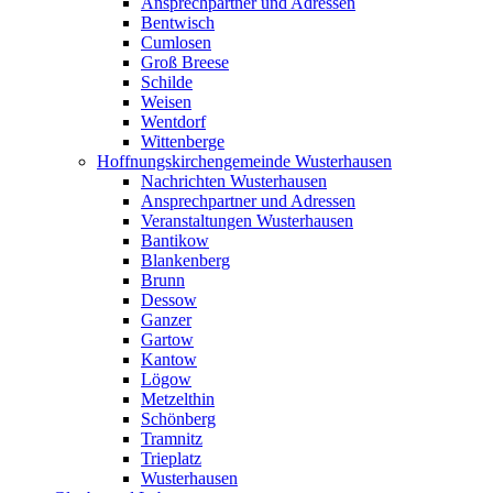
Ansprechpartner und Adressen
Bentwisch
Cumlosen
Groß Breese
Schilde
Weisen
Wentdorf
Wittenberge
Hoffnungskirchengemeinde Wusterhausen
Nachrichten Wusterhausen
Ansprechpartner und Adressen
Veranstaltungen Wusterhausen
Bantikow
Blankenberg
Brunn
Dessow
Ganzer
Gartow
Kantow
Lögow
Metzelthin
Schönberg
Tramnitz
Trieplatz
Wusterhausen