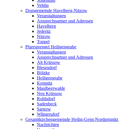
Söllenthin
Vehlin
Domgemeinde Havelberg-Nitzow
Veranstaltungen
Ansprechpartner und Adressen
Havelberg
Jederitz
Nitzow
Toppel
Pfarrsprengel Heiligengrabe
Veranstaltungen
Ansprechpartner und Adressen
Alt Krüssow
Blesendorf
Bölzke
Heiligengrabe
Kemnitz
Maulbeerwalde
Neu Krüssow
Rohlsdorf
Sadenbeck
Sarnow
Wilmersdorf
Gesamtkirchengemeinde Heilig-Geist-Nordprignitz
Nachrichten