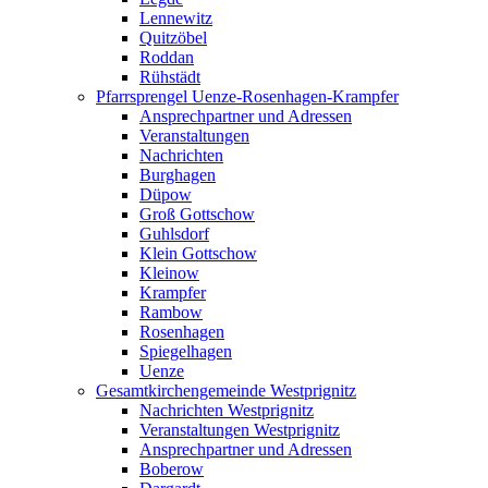
Lennewitz
Quitzöbel
Roddan
Rühstädt
Pfarrsprengel Uenze-Rosenhagen-Krampfer
Ansprechpartner und Adressen
Veranstaltungen
Nachrichten
Burghagen
Düpow
Groß Gottschow
Guhlsdorf
Klein Gottschow
Kleinow
Krampfer
Rambow
Rosenhagen
Spiegelhagen
Uenze
Gesamtkirchengemeinde Westprignitz
Nachrichten Westprignitz
Veranstaltungen Westprignitz
Ansprechpartner und Adressen
Boberow