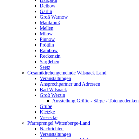
Dargardt
Deibow
Garlin
Groß Warnow
Mankmuß
Mellen
Milow
Pinnow
Pröttlin
Rambow
Reckenzin
Sargleben
Seetz
Gesamtkirchengemeinde Wilsnack Land
Veranstaltungen
Ansprechpartner und Adressen
Bad Wilsnack
Groß Werzin
Ausstellung Grüfte - Särge - Totengedenken
Grube
Kletzke
Viesecke
Pfarrsprengel Wittenberge-Land
Nachrichten
Veranstaltungen