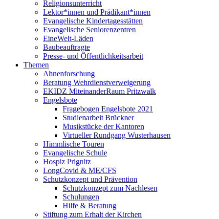
Religionsunterricht
Lektor*innen und Prädikant*innen
Evangelische Kindertagesstätten
Evangelische Seniorenzentren
EineWelt-Läden
Baubeauftragte
Presse- und Öffentlichkeitsarbeit
Themen
Ahnenforschung
Beratung Wehrdienstverweigerung
EKIDZ MiteinanderRaum Pritzwalk
Engelsbote
Fragebogen Engelsbote 2021
Studienarbeit Brückner
Musikstücke der Kantoren
Virtueller Rundgang Wusterhausen
Himmlische Touren
Evangelische Schule
Hospiz Prignitz
LongCovid & ME/CFS
Schutzkonzept und Prävention
Schutzkonzept zum Nachlesen
Schulungen
Hilfe & Beratung
Stiftung zum Erhalt der Kirchen