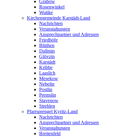
Grabow
Rosenwinkel
Wutike
Kirchengemeinde Karstädt-Land
Nachrichten
Veranstaltungen
Ansprechpartner und Adressen
Friedhöfe
Blüthen
Dallmin
Glövzin
Karstädt
Kribbe
Laaslich
Mesekow
Nebelin
Postlin
Premslin
Stavenow
Strehlen
Pfarrsprengel Kyritz-Land
Nachrichten
Ansprechpartner und Adressen
Veranstaltungen
Breitenfeld