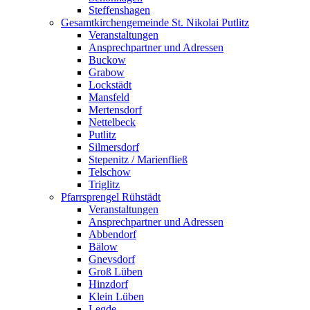
Steffenshagen
Gesamtkirchengemeinde St. Nikolai Putlitz
Veranstaltungen
Ansprechpartner und Adressen
Buckow
Grabow
Lockstädt
Mansfeld
Mertensdorf
Nettelbeck
Putlitz
Silmersdorf
Stepenitz / Marienfließ
Telschow
Triglitz
Pfarrsprengel Rühstädt
Veranstaltungen
Ansprechpartner und Adressen
Abbendorf
Bälow
Gnevsdorf
Groß Lüben
Hinzdorf
Klein Lüben
Legde