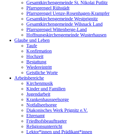
Gesamtkirchengemeinde St. Nikolai Putlitz
Pfarrsprengel Rühstädt
Pfarrsprengel Uenze-Rosenhagen-Krampfer
Gesamtkirchengemeinde Westprignitz
Gesamtkirchengemeinde Wilsnack Land
Pfarrsprengel Wittenberge-Land
Hoffnungskirchengemeinde Wusterhausen
Glaube und Leben
Taufe
Konfirmation
Hochzeit
Bestattung
Wiedereintritt
Geistliche Worte
Arbeitsbereiche
Kirchenmusik
Kinder und Familien
Jugendarbeit
Krankenhausseelsorge
Notfallseelsorge
Diakonisches Werk Prignitz e.V.
Ehrenamt
Friedhofsbeauftragter
Religionsunterricht
Lektor*innen und Prädikant*innen