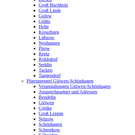
Groß Buchholz
Groß Linde
Gulow
Gülitz
Helle
Kreuzburg
Lübzow
Neuhausen
Pirow
Reetz
Rohlsdorf
Seddin
Tacken
Tangendorf
Pfarrsprengel Glöwen-Schönhagen
Veranstaltungen Glöwen-Schönhagen
Ansprechpartner und Adressen
Bendelin
Glöwen
Görike
Groß Leppin
Netzow
Schönhagen
Schrepkow