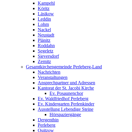
Kampehl
Köritz
Läsikow
Leddin
Lohm
Nackel
Neustadt
Plänitz
Roddahn
Segeletz
Sieversdorf
Zernitz
Gesamtkirchengemeinde Perleberg-Land
Nachrichten
Veranstaltungen
Ansprechpartner und Adressen
Kantorat der St. Jacobi Kirche
Ev. Posaunenchor
Ev. Waldfriedhof Perleberg
Ev. Kindergarten Perlenkinder
Ausstellung Lebendige Steine
Hörspaziergänge
Dergenthin
Perleberg
Quitzow