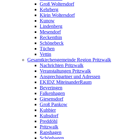
Groß Woltersdorf
Kehrberg
Klein Woltersdorf
Kunow
Lindenberg
Mesendorf
Reckenthin
Schönebeck
Tüchen
Vettin
Gesamtkirchengemeinde Region Pritzwalk
Nachrichten Pritzwalk
Veranstaltungen Pritzwalk
Ansprechpartner und Adressen
EKIDZ MiteinanderRaum
Beveringen
Falkenhagen
Giesensdorf
Groß Pankow
Kuhbier
Kuhsdorf
Preddöhl
Pritzwalk
Rapshagen
Schönhagen