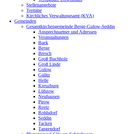
Stellenangebote
Termine
Kirchliches Verwaltungsamt (KVA)
Gemeinden
Gesamtkirchengemeinde Berge-Gulow-Seddin
Ansprechpartner und Adressen
Veranstaltungen
Baek
Berge
Bresch
Groß Buchholz
Groß Linde
Gulow
Gülitz
Helle
Kreuzburg
Lübzow
Neuhausen
Pirow
Reetz
Rohlsdorf
Seddin
Tacken
Tangendorf