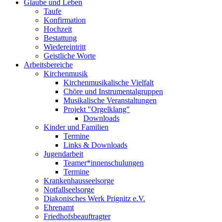
Glaube und Leben
Taufe
Konfirmation
Hochzeit
Bestattung
Wiedereintritt
Geistliche Worte
Arbeitsbereiche
Kirchenmusik
Kirchenmusikalische Vielfalt
Chöre und Instrumentalgruppen
Musikalische Veranstaltungen
Projekt "Orgelklang"
Downloads
Kinder und Familien
Termine
Links & Downloads
Jugendarbeit
Teamer*innenschulungen
Termine
Krankenhausseelsorge
Notfallseelsorge
Diakonisches Werk Prignitz e.V.
Ehrenamt
Friedhofsbeauftragter