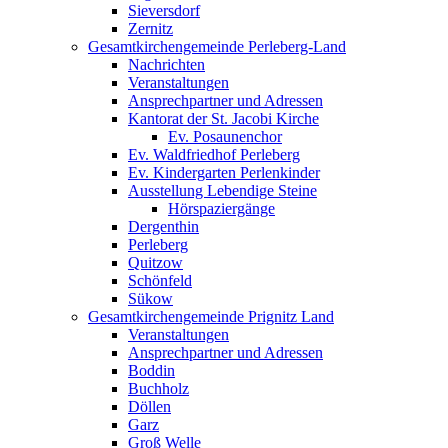
Sieversdorf
Zernitz
Gesamtkirchengemeinde Perleberg-Land
Nachrichten
Veranstaltungen
Ansprechpartner und Adressen
Kantorat der St. Jacobi Kirche
Ev. Posaunenchor
Ev. Waldfriedhof Perleberg
Ev. Kindergarten Perlenkinder
Ausstellung Lebendige Steine
Hörspaziergänge
Dergenthin
Perleberg
Quitzow
Schönfeld
Sükow
Gesamtkirchengemeinde Prignitz Land
Veranstaltungen
Ansprechpartner und Adressen
Boddin
Buchholz
Döllen
Garz
Groß Welle