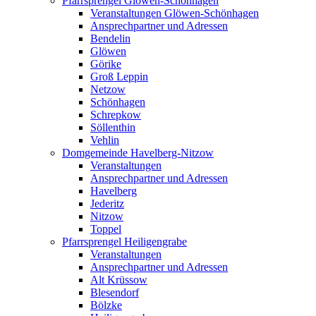
Pfarrsprengel Glöwen-Schönhagen
Veranstaltungen Glöwen-Schönhagen
Ansprechpartner und Adressen
Bendelin
Glöwen
Görike
Groß Leppin
Netzow
Schönhagen
Schrepkow
Söllenthin
Vehlin
Domgemeinde Havelberg-Nitzow
Veranstaltungen
Ansprechpartner und Adressen
Havelberg
Jederitz
Nitzow
Toppel
Pfarrsprengel Heiligengrabe
Veranstaltungen
Ansprechpartner und Adressen
Alt Krüssow
Blesendorf
Bölzke