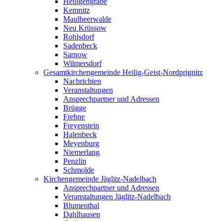
Heiligengrabe
Kemnitz
Maulbeerwalde
Neu Krüssow
Rohlsdorf
Sadenbeck
Sarnow
Wilmersdorf
Gesamtkirchengemeinde Heilig-Geist-Nordprignitz
Nachrichten
Veranstaltungen
Ansprechpartner und Adressen
Brügge
Frehne
Freyenstein
Halenbeck
Meyenburg
Niemerlang
Penzlin
Schmolde
Kirchengemeinde Jäglitz-Nadelbach
Ansprechpartner und Adressen
Veranstaltungen Jäglitz-Nadelbach
Blumenthal
Dahlhausen