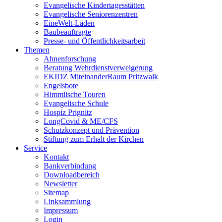
Evangelische Kindertagesstätten
Evangelische Seniorenzentren
EineWelt-Läden
Baubeauftragte
Presse- und Öffentlichkeitsarbeit
Themen
Ahnenforschung
Beratung Wehrdienstverweigerung
EKIDZ MiteinanderRaum Pritzwalk
Engelsbote
Himmlische Touren
Evangelische Schule
Hospiz Prignitz
LongCovid & ME/CFS
Schutzkonzept und Prävention
Stiftung zum Erhalt der Kirchen
Service
Kontakt
Bankverbindung
Downloadbereich
Newsletter
Sitemap
Linksammlung
Impressum
Login