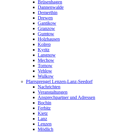
Brüsenhagen
Dannenwalde
Demerthin
Drewen
Gantikow
Granzow
Gumtow
Holzhausen
Kolrep
Kyritz
Langnow
Mechow
Tornow
Vehlow
Wulkow
Pfarrsprengel Lenzen-Lanz-Seedorf
Nachrichten
Veranstaltungen
Ansprechpartner und Adressen
Bochin
Ferbitz
Kietz
Lanz
Lenzen
Mödlich