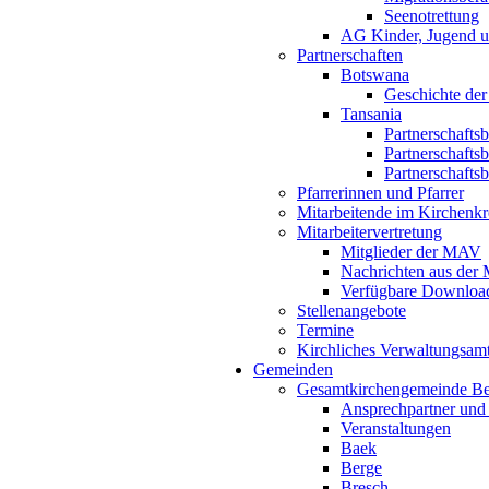
Seenotrettung
AG Kinder, Jugend u
Partnerschaften
Botswana
Geschichte der
Tansania
Partnerschafts
Partnerschafts
Partnerschafts
Pfarrerinnen und Pfarrer
Mitarbeitende im Kirchenkr
Mitarbeitervertretung
Mitglieder der MAV
Nachrichten aus de
Verfügbare Downloa
Stellenangebote
Termine
Kirchliches Verwaltungsa
Gemeinden
Gesamtkirchengemeinde B
Ansprechpartner und
Veranstaltungen
Baek
Berge
Bresch