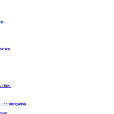
en
hlesen
sschuss
 und Integration
tung