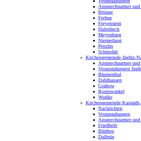
Veranstaltungen
Ansprechpartner und
Brügge
Frehne
Freyenstein
Halenbeck
Meyenburg
Niemerlang
Penzlin
Schmolde
Kirchengemeinde Jäglitz-N
Ansprechpartner und
Veranstaltungen Jägl
Blumenthal
Dahlhausen
Grabow
Rosenwinkel
Wutike
Kirchengemeinde Karstädt
Nachrichten
Veranstaltungen
Ansprechpartner und
Friedhöfe
Blüthen
Dallmin