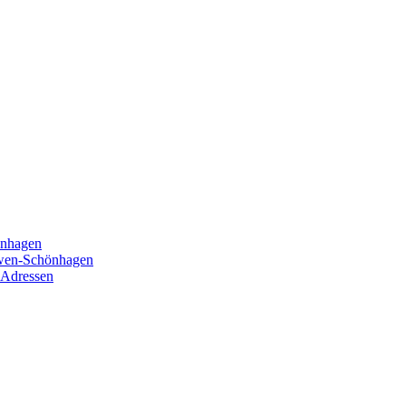
önhagen
öwen-Schönhagen
 Adressen