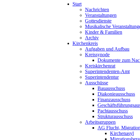
Start
Nachrichten
Veranstaltungen
Gottesdienste
Musikalische Veranstaltung
Kinder & Familien
Archiv
Kirchenkreis
Aufgaben und Aufbau
Kreissynode
Dokumente zum Nac
Kreiskirchenrat
Superintendenten-Amt
Superintendentur
Ausschüsse
Bauausschuss
Diakonieausschuss
Finanzausschuss
Geschäftsführungsau
Pachtausschuss
Strukturausschuss
Arbeitsgruppen
AG Flucht, Migration
Kirchenasyl
Migrationsbera