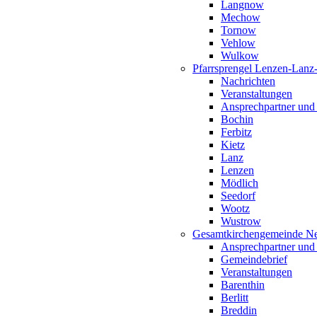
Langnow
Mechow
Tornow
Vehlow
Wulkow
Pfarrsprengel Lenzen-Lanz
Nachrichten
Veranstaltungen
Ansprechpartner und
Bochin
Ferbitz
Kietz
Lanz
Lenzen
Mödlich
Seedorf
Wootz
Wustrow
Gesamtkirchengemeinde Ne
Ansprechpartner und
Gemeindebrief
Veranstaltungen
Barenthin
Berlitt
Breddin