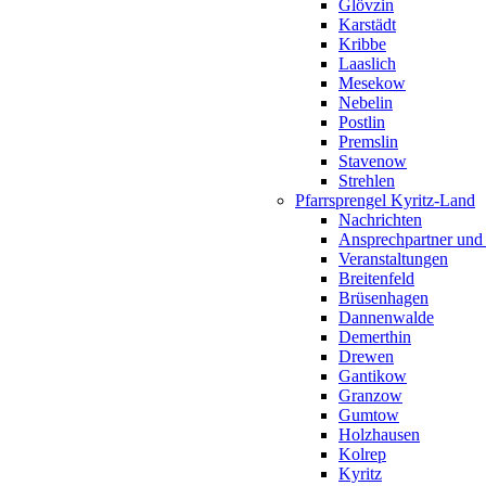
Glövzin
Karstädt
Kribbe
Laaslich
Mesekow
Nebelin
Postlin
Premslin
Stavenow
Strehlen
Pfarrsprengel Kyritz-Land
Nachrichten
Ansprechpartner und
Veranstaltungen
Breitenfeld
Brüsenhagen
Dannenwalde
Demerthin
Drewen
Gantikow
Granzow
Gumtow
Holzhausen
Kolrep
Kyritz