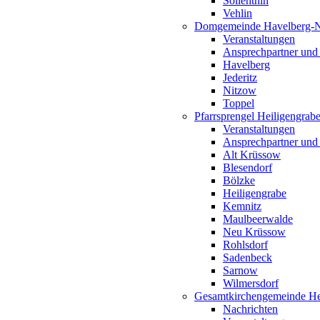
Söllenthin
Vehlin
Domgemeinde Havelberg-
Veranstaltungen
Ansprechpartner und
Havelberg
Jederitz
Nitzow
Toppel
Pfarrsprengel Heiligengrab
Veranstaltungen
Ansprechpartner und
Alt Krüssow
Blesendorf
Bölzke
Heiligengrabe
Kemnitz
Maulbeerwalde
Neu Krüssow
Rohlsdorf
Sadenbeck
Sarnow
Wilmersdorf
Gesamtkirchengemeinde Hei
Nachrichten