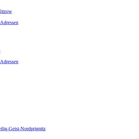
Nitzow
 Adressen
e
 Adressen
lig-Geist-Nordprignitz