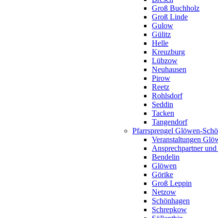
Groß Buchholz
Groß Linde
Gulow
Gülitz
Helle
Kreuzburg
Lübzow
Neuhausen
Pirow
Reetz
Rohlsdorf
Seddin
Tacken
Tangendorf
Pfarrsprengel Glöwen-Sch
Veranstaltungen Gl
Ansprechpartner und
Bendelin
Glöwen
Görike
Groß Leppin
Netzow
Schönhagen
Schrepkow