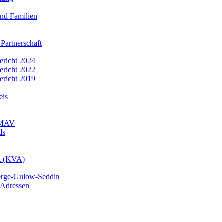
nd Familien
 Partnerschaft
bericht 2024
bericht 2022
bericht 2019
eis
r MAV
ds
mt (KVA)
erge-Gulow-Seddin
 Adressen