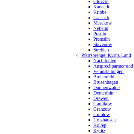
Glövzin
Karstädt
Kribbe
Laaslich
Mesekow
Nebelin
Postlin
Premslin
Stavenow
Strehlen
Pfarrsprengel Kyritz-Land
Nachrichten
Ansprechpartner und
Veranstaltungen
Breitenfeld
Brüsenhagen
Dannenwalde
Demerthin
Drewen
Gantikow
Granzow
Gumtow
Holzhausen
Kolrep
Kyritz