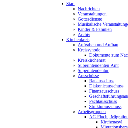
Start
Nachrichten
Veranstaltungen
Gottesdienste
Musikalische Veranstaltung
Kinder & Familien
Archiv
Kirchenkreis
Aufgaben und Aufbau
Kreissynode
Dokumente zum Nac
Kreiskirchenrat
Superintendenten-Amt
Superintendentur
Ausschüsse
Bauausschuss
Diakonieausschuss
Finanzausschuss
Geschäftsführungsau
Pachtausschuss
Strukturausschuss
Arbeitsgruppen
AG Flucht, Migration
Kirchenasyl
Migrationsbera