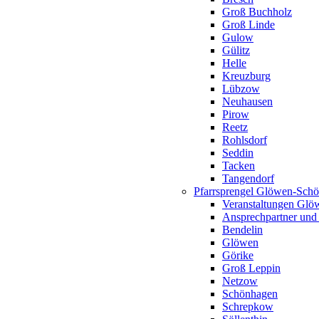
Groß Buchholz
Groß Linde
Gulow
Gülitz
Helle
Kreuzburg
Lübzow
Neuhausen
Pirow
Reetz
Rohlsdorf
Seddin
Tacken
Tangendorf
Pfarrsprengel Glöwen-Sch
Veranstaltungen Gl
Ansprechpartner und
Bendelin
Glöwen
Görike
Groß Leppin
Netzow
Schönhagen
Schrepkow