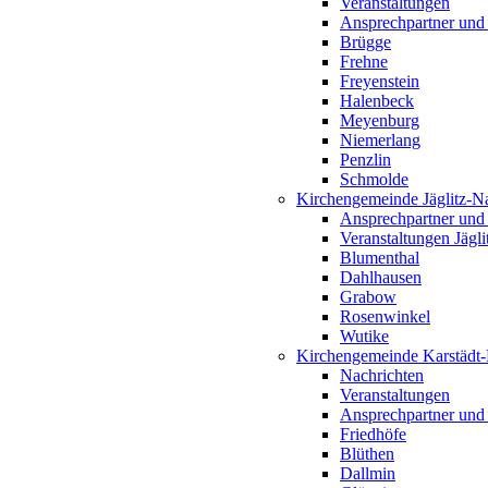
Veranstaltungen
Ansprechpartner und
Brügge
Frehne
Freyenstein
Halenbeck
Meyenburg
Niemerlang
Penzlin
Schmolde
Kirchengemeinde Jäglitz-N
Ansprechpartner und
Veranstaltungen Jägl
Blumenthal
Dahlhausen
Grabow
Rosenwinkel
Wutike
Kirchengemeinde Karstädt
Nachrichten
Veranstaltungen
Ansprechpartner und
Friedhöfe
Blüthen
Dallmin