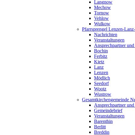
Langnow
Mechow
Tornow
Vehlow
Wulkow
Pfarrsprengel Lenzen-Lanz
Nachrichten
Veranstaltungen
Ansprechpartner und
Bochin
Ferbitz
Kietz
Lanz
Lenzen
Mödlich
Seedorf
Wootz
Wustrow
Gesamtkirchengemeinde Ne
Ansprechpartner und
Gemeindebrief
Veranstaltungen
Barenthin
Berlitt
Breddin