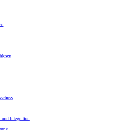
en
hlesen
sschuss
 und Integration
tung