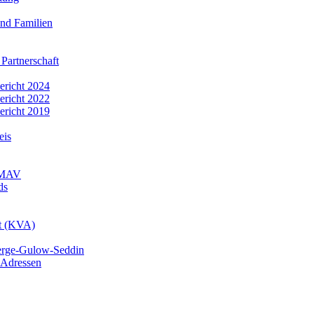
nd Familien
 Partnerschaft
bericht 2024
bericht 2022
bericht 2019
eis
r MAV
ds
mt (KVA)
erge-Gulow-Seddin
 Adressen