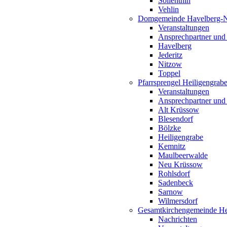
Söllenthin
Vehlin
Domgemeinde Havelberg-
Veranstaltungen
Ansprechpartner und
Havelberg
Jederitz
Nitzow
Toppel
Pfarrsprengel Heiligengrab
Veranstaltungen
Ansprechpartner und
Alt Krüssow
Blesendorf
Bölzke
Heiligengrabe
Kemnitz
Maulbeerwalde
Neu Krüssow
Rohlsdorf
Sadenbeck
Sarnow
Wilmersdorf
Gesamtkirchengemeinde Hei
Nachrichten