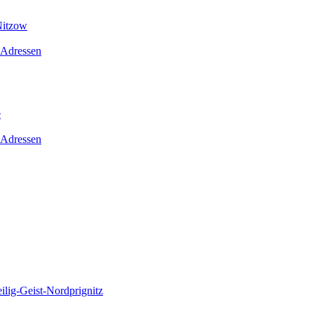
Nitzow
 Adressen
e
 Adressen
lig-Geist-Nordprignitz