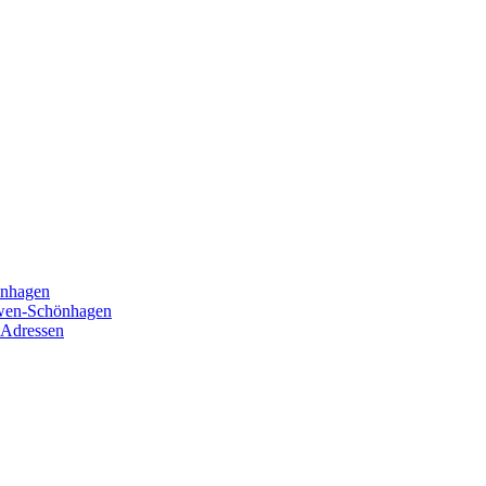
önhagen
öwen-Schönhagen
 Adressen