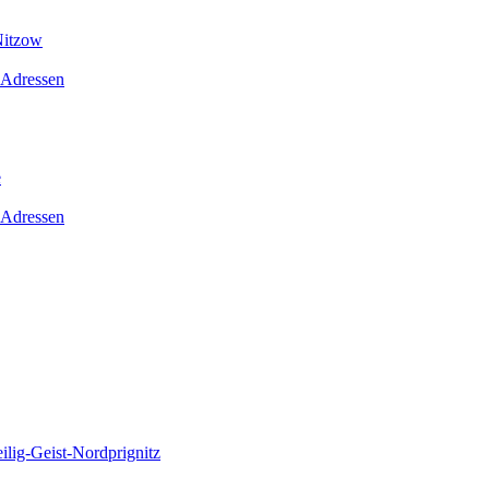
Nitzow
 Adressen
e
 Adressen
lig-Geist-Nordprignitz