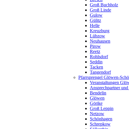
Groß Buchholz
Groß Linde
Gulow
Gülitz
Helle
Kreuzburg
Lübzow
Neuhausen
Pirow
Reetz
Rohlsdorf
Seddin
Tacken
Tangendorf
Pfarrsprengel Glöwen-Sch
Veranstaltungen Gl
Ansprechpartner und
Bendelin
Glöwen
Görike
Groß Leppin
Netzow
Schönhagen
Schrepkow