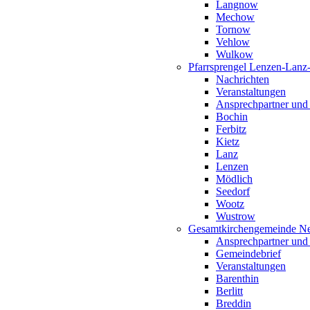
Langnow
Mechow
Tornow
Vehlow
Wulkow
Pfarrsprengel Lenzen-Lanz
Nachrichten
Veranstaltungen
Ansprechpartner und
Bochin
Ferbitz
Kietz
Lanz
Lenzen
Mödlich
Seedorf
Wootz
Wustrow
Gesamtkirchengemeinde Ne
Ansprechpartner und
Gemeindebrief
Veranstaltungen
Barenthin
Berlitt
Breddin