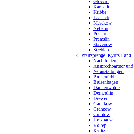
Glövzin
Karstädt
Kribbe
Laaslich
Mesekow
Nebelin
Postlin
Premslin
Stavenow
Strehlen
Pfarrsprengel Kyritz-Land
Nachrichten
Ansprechpartner und
Veranstaltungen
Breitenfeld
Brüsenhagen
Dannenwalde
Demerthin
Drewen
Gantikow
Granzow
Gumtow
Holzhausen
Kolrep
Kyritz