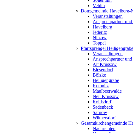
Söllenthin
Vehlin
Domgemeinde Havelberg-
Veranstaltungen
Ansprechpartner und
Havelberg
Jederitz
Nitzow
Toppel
Pfarrsprengel Heiligengrab
Veranstaltungen
Ansprechpartner und
Alt Krüssow
Blesendorf
Bölzke
Heiligengrabe
Kemnitz
Maulbeerwalde
Neu Krüssow
Rohlsdorf
Sadenbeck
Sarnow
Wilmersdorf
Gesamtkirchengemeinde Hei
Nachrichten