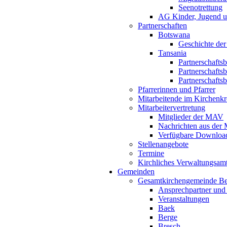
Seenotrettung
AG Kinder, Jugend u
Partnerschaften
Botswana
Geschichte der
Tansania
Partnerschafts
Partnerschafts
Partnerschafts
Pfarrerinnen und Pfarrer
Mitarbeitende im Kirchenkr
Mitarbeitervertretung
Mitglieder der MAV
Nachrichten aus de
Verfügbare Downloa
Stellenangebote
Termine
Kirchliches Verwaltungsa
Gemeinden
Gesamtkirchengemeinde B
Ansprechpartner und
Veranstaltungen
Baek
Berge
Bresch