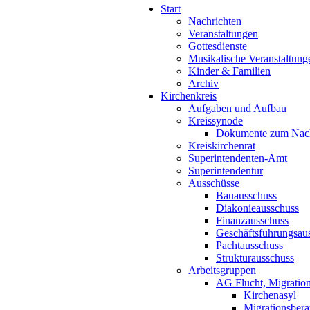
Start
Nachrichten
Veranstaltungen
Gottesdienste
Musikalische Veranstaltung
Kinder & Familien
Archiv
Kirchenkreis
Aufgaben und Aufbau
Kreissynode
Dokumente zum Nac
Kreiskirchenrat
Superintendenten-Amt
Superintendentur
Ausschüsse
Bauausschuss
Diakonieausschuss
Finanzausschuss
Geschäftsführungsau
Pachtausschuss
Strukturausschuss
Arbeitsgruppen
AG Flucht, Migration
Kirchenasyl
Migrationsbera