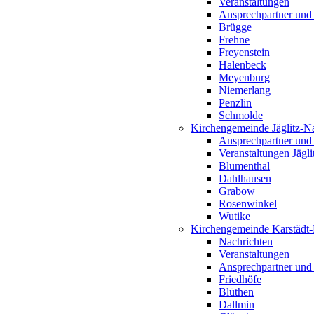
Veranstaltungen
Ansprechpartner und
Brügge
Frehne
Freyenstein
Halenbeck
Meyenburg
Niemerlang
Penzlin
Schmolde
Kirchengemeinde Jäglitz-N
Ansprechpartner und
Veranstaltungen Jägl
Blumenthal
Dahlhausen
Grabow
Rosenwinkel
Wutike
Kirchengemeinde Karstädt
Nachrichten
Veranstaltungen
Ansprechpartner und
Friedhöfe
Blüthen
Dallmin