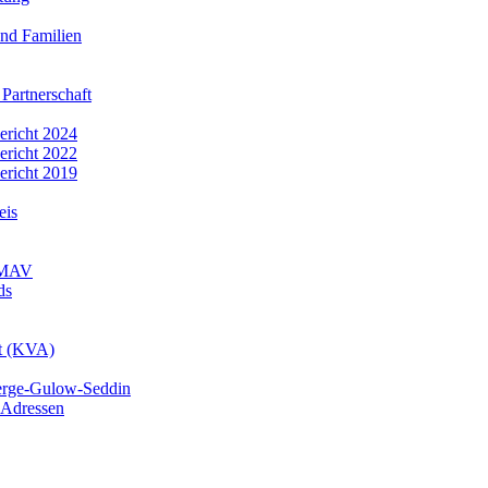
nd Familien
 Partnerschaft
bericht 2024
bericht 2022
bericht 2019
eis
r MAV
ds
mt (KVA)
erge-Gulow-Seddin
 Adressen