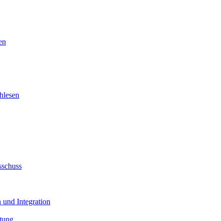
en
hlesen
sschuss
 und Integration
tung