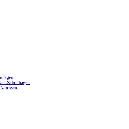
önhagen
öwen-Schönhagen
 Adressen