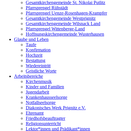
Gesamtkirchengemeinde St. Nikolai Putlitz
Pfarrsprengel Rühstädt
Pfarrsprengel Uenze-Rosenhagen-Krampfer
Gesamtkirchengemeinde Westprignitz
Gesamtkirchengemeinde Wilsnack Land
Pfarrsprengel Wittenberge-Land
Hoffnungskirchengemeinde Wusterhausen
Glaube und Leben
Taufe
Konfirmation
Hochzeit
Bestattung
Wiedereintritt
Geistliche Worte
Arbeitsbereiche
Kirchenmusik
Kinder und Familien
Jugendarbeit
Krankenhausseelsorge
Notfallseelsorge
Diakonisches Werk Prignitz e.V.
Ehrenamt
Friedhofsbeauftragter
Religionsunterricht
Lektor*innen und Prädikant*innen