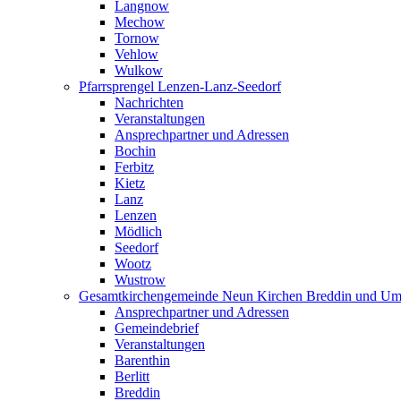
Langnow
Mechow
Tornow
Vehlow
Wulkow
Pfarrsprengel Lenzen-Lanz-Seedorf
Nachrichten
Veranstaltungen
Ansprechpartner und Adressen
Bochin
Ferbitz
Kietz
Lanz
Lenzen
Mödlich
Seedorf
Wootz
Wustrow
Gesamtkirchengemeinde Neun Kirchen Breddin und Um
Ansprechpartner und Adressen
Gemeindebrief
Veranstaltungen
Barenthin
Berlitt
Breddin