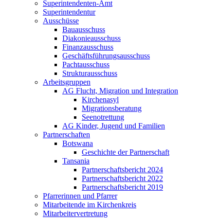
Superintendenten-Amt
Superintendentur
Ausschüsse
Bauausschuss
Diakonieausschuss
Finanzausschuss
Geschäftsführungsausschuss
Pachtausschuss
Strukturausschuss
Arbeitsgruppen
AG Flucht, Migration und Integration
Kirchenasyl
Migrationsberatung
Seenotrettung
AG Kinder, Jugend und Familien
Partnerschaften
Botswana
Geschichte der Partnerschaft
Tansania
Partnerschaftsbericht 2024
Partnerschaftsbericht 2022
Partnerschaftsbericht 2019
Pfarrerinnen und Pfarrer
Mitarbeitende im Kirchenkreis
Mitarbeitervertretung