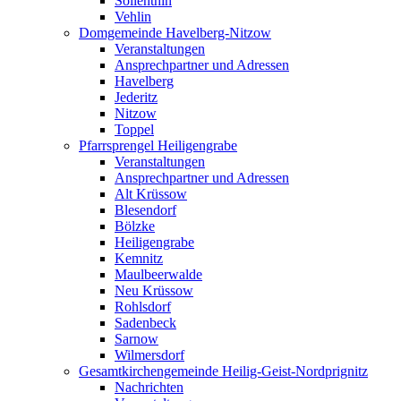
Söllenthin
Vehlin
Domgemeinde Havelberg-Nitzow
Veranstaltungen
Ansprechpartner und Adressen
Havelberg
Jederitz
Nitzow
Toppel
Pfarrsprengel Heiligengrabe
Veranstaltungen
Ansprechpartner und Adressen
Alt Krüssow
Blesendorf
Bölzke
Heiligengrabe
Kemnitz
Maulbeerwalde
Neu Krüssow
Rohlsdorf
Sadenbeck
Sarnow
Wilmersdorf
Gesamtkirchengemeinde Heilig-Geist-Nordprignitz
Nachrichten