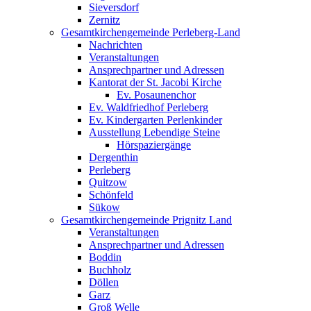
Sieversdorf
Zernitz
Gesamtkirchengemeinde Perleberg-Land
Nachrichten
Veranstaltungen
Ansprechpartner und Adressen
Kantorat der St. Jacobi Kirche
Ev. Posaunenchor
Ev. Waldfriedhof Perleberg
Ev. Kindergarten Perlenkinder
Ausstellung Lebendige Steine
Hörspaziergänge
Dergenthin
Perleberg
Quitzow
Schönfeld
Sükow
Gesamtkirchengemeinde Prignitz Land
Veranstaltungen
Ansprechpartner und Adressen
Boddin
Buchholz
Döllen
Garz
Groß Welle