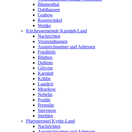
Blumenthal
Dahlhausen
Grabow
Rosenwinkel
Wutike
Kirchengemeinde Karstädt-Land
Nachrichten
Veranstaltungen
Ansprechpartner und Adressen
Friedhöfe
Blüthen
Dallmin
Glövzin
Karstädt
Kribbe
Laaslich
Mesekow
Nebelin
Postlin
Premslin
Stavenow
Strehlen
Pfarrsprengel Kyritz-Land
Nachrichten
Ansprechpartner und Adressen