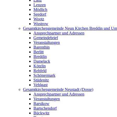
Lanz
Lenzen
Mödlich
Seedorf
Wootz
Wustrow
Gesamtkirchengemeinde Neun Kirchen Breddin und Um
Ansprechpartner und Adressen
Gemeindebrief
Veranstaltungen
Barenthin
Berlitt
Breddin
Damelack
Kötzlin
Rehfeld
Schönermark
Stüdenitz
Vehlgast
Gesamtkirchengemeinde Neustadt (Dosse)
Ansprechpartner und Adressen
Veranstaltungen
Barsikow
Bartschendorf
Bückwitz