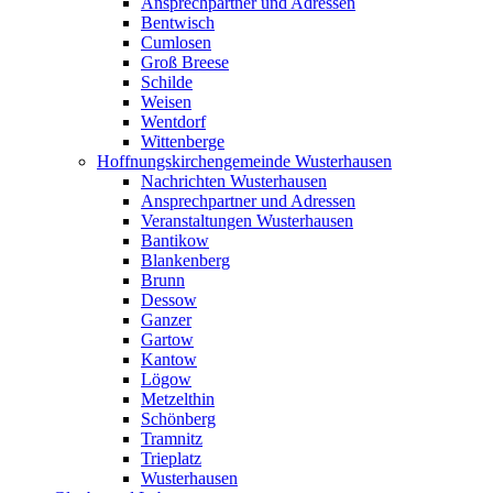
Ansprechpartner und Adressen
Bentwisch
Cumlosen
Groß Breese
Schilde
Weisen
Wentdorf
Wittenberge
Hoffnungskirchengemeinde Wusterhausen
Nachrichten Wusterhausen
Ansprechpartner und Adressen
Veranstaltungen Wusterhausen
Bantikow
Blankenberg
Brunn
Dessow
Ganzer
Gartow
Kantow
Lögow
Metzelthin
Schönberg
Tramnitz
Trieplatz
Wusterhausen