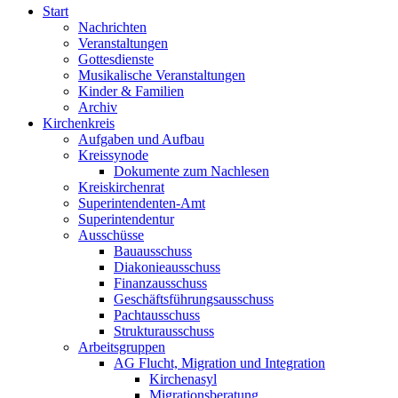
Start
Nachrichten
Veranstaltungen
Gottesdienste
Musikalische Veranstaltungen
Kinder & Familien
Archiv
Kirchenkreis
Aufgaben und Aufbau
Kreissynode
Dokumente zum Nachlesen
Kreiskirchenrat
Superintendenten-Amt
Superintendentur
Ausschüsse
Bauausschuss
Diakonieausschuss
Finanzausschuss
Geschäftsführungsausschuss
Pachtausschuss
Strukturausschuss
Arbeitsgruppen
AG Flucht, Migration und Integration
Kirchenasyl
Migrationsberatung