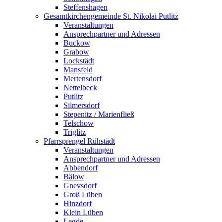
Steffenshagen
Gesamtkirchengemeinde St. Nikolai Putlitz
Veranstaltungen
Ansprechpartner und Adressen
Buckow
Grabow
Lockstädt
Mansfeld
Mertensdorf
Nettelbeck
Putlitz
Silmersdorf
Stepenitz / Marienfließ
Telschow
Triglitz
Pfarrsprengel Rühstädt
Veranstaltungen
Ansprechpartner und Adressen
Abbendorf
Bälow
Gnevsdorf
Groß Lüben
Hinzdorf
Klein Lüben
Legde