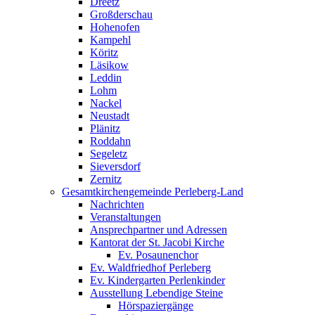
Dreetz
Großderschau
Hohenofen
Kampehl
Köritz
Läsikow
Leddin
Lohm
Nackel
Neustadt
Plänitz
Roddahn
Segeletz
Sieversdorf
Zernitz
Gesamtkirchengemeinde Perleberg-Land
Nachrichten
Veranstaltungen
Ansprechpartner und Adressen
Kantorat der St. Jacobi Kirche
Ev. Posaunenchor
Ev. Waldfriedhof Perleberg
Ev. Kindergarten Perlenkinder
Ausstellung Lebendige Steine
Hörspaziergänge