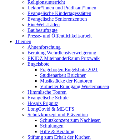
Religionsunterricht
Lektor*innen und Prädikant*innen
Evangelische Kindertagesstätten
Evangelische Seniorenzentren
EineWelt-Läden
Baubeauftragte
Presse- und Öffentlichkeitsarbeit
Themen
Ahnenforschung
Beratung Wehrdienstverweigerung
EKIDZ MiteinanderRaum Pritzwalk
Engelsbote
Fragebogen Engelsbote 2021
Studienarbeit Brückner
Musikstücke der Kantoren
Virtueller Rundgang Wusterhausen
Himmlische Touren
Evangelische Schule
Hospiz Prignitz
LongCovid & ME/CFS
Schutzkonzept und Prävention
Schutzkonzept zum Nachlesen
Schulungen
Hilfe & Beratung
Stiftung zum Erhalt der Kirchen