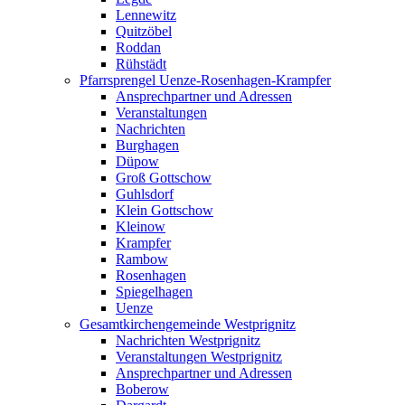
Lennewitz
Quitzöbel
Roddan
Rühstädt
Pfarrsprengel Uenze-Rosenhagen-Krampfer
Ansprechpartner und Adressen
Veranstaltungen
Nachrichten
Burghagen
Düpow
Groß Gottschow
Guhlsdorf
Klein Gottschow
Kleinow
Krampfer
Rambow
Rosenhagen
Spiegelhagen
Uenze
Gesamtkirchengemeinde Westprignitz
Nachrichten Westprignitz
Veranstaltungen Westprignitz
Ansprechpartner und Adressen
Boberow