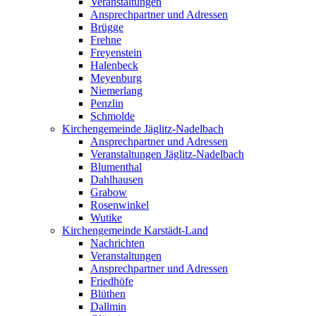
Veranstaltungen
Ansprechpartner und Adressen
Brügge
Frehne
Freyenstein
Halenbeck
Meyenburg
Niemerlang
Penzlin
Schmolde
Kirchengemeinde Jäglitz-Nadelbach
Ansprechpartner und Adressen
Veranstaltungen Jäglitz-Nadelbach
Blumenthal
Dahlhausen
Grabow
Rosenwinkel
Wutike
Kirchengemeinde Karstädt-Land
Nachrichten
Veranstaltungen
Ansprechpartner und Adressen
Friedhöfe
Blüthen
Dallmin