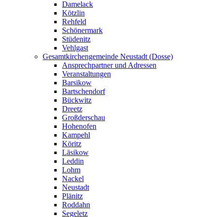
Damelack
Kötzlin
Rehfeld
Schönermark
Stüdenitz
Vehlgast
Gesamtkirchengemeinde Neustadt (Dosse)
Ansprechpartner und Adressen
Veranstaltungen
Barsikow
Bartschendorf
Bückwitz
Dreetz
Großderschau
Hohenofen
Kampehl
Köritz
Läsikow
Leddin
Lohm
Nackel
Neustadt
Plänitz
Roddahn
Segeletz