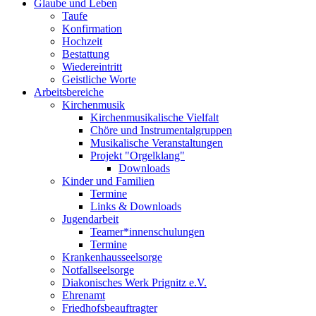
Glaube und Leben
Taufe
Konfirmation
Hochzeit
Bestattung
Wiedereintritt
Geistliche Worte
Arbeitsbereiche
Kirchenmusik
Kirchenmusikalische Vielfalt
Chöre und Instrumentalgruppen
Musikalische Veranstaltungen
Projekt "Orgelklang"
Downloads
Kinder und Familien
Termine
Links & Downloads
Jugendarbeit
Teamer*innenschulungen
Termine
Krankenhausseelsorge
Notfallseelsorge
Diakonisches Werk Prignitz e.V.
Ehrenamt
Friedhofsbeauftragter