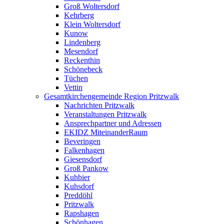
Groß Woltersdorf
Kehrberg
Klein Woltersdorf
Kunow
Lindenberg
Mesendorf
Reckenthin
Schönebeck
Tüchen
Vettin
Gesamtkirchengemeinde Region Pritzwalk
Nachrichten Pritzwalk
Veranstaltungen Pritzwalk
Ansprechpartner und Adressen
EKIDZ MiteinanderRaum
Beveringen
Falkenhagen
Giesensdorf
Groß Pankow
Kuhbier
Kuhsdorf
Preddöhl
Pritzwalk
Rapshagen
Schönhagen