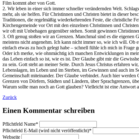
Film kommt aber von Gott.
2. Wir leben in einer sich immer schneller verändernden Welt. Schla
mehr, als sie helfen. Für Christinnen und Christen bietet in dieser b
Traditionen, die regelmäßig wiederkehrenden Feste, die christliche F
Kirchengemeinde vor Ort mit den einzelnen Christinnen und Christe
wir oft mit Unbehagen gegenüber stehen. Somit gewinnen Christinnen 
3. Oft genug stoßen wir an Grenzen. Manchmal sind es die eigenen G
meistens nicht angenehm. Ich kann nicht immer so, wie ich will. Ob es
einfach etwas zu hoch gelegt habe – schnell fühle ich mich in Frage 
Oder ich merke, wie ohnmächtig ich manchen Entwicklungen in mein
das Leben einfach so ist, wie es ist. Der Glaube gibt mir die Gewisshei
zu sein. Gott steht an meiner Seite. Durch Jesus Christus erfahren wir,
Lebenslagen, im Leben und im Sterben, im Gewinnen und auch im Sc
Gemeinschaft miteinander. Der Glaube verbindet. Auch hier werden 
Grenzen von Dörfern, Städten und Ländern, über Sprachgrenzen, üb
Warum sollte man noch an Gott glauben? Vielleicht ist eine Antwort a
Zurück
Einen Kommentar schreiben
Pflichtfeld
Name
*
Pflichtfeld
E-Mail (wird nicht veröffentlicht)
*
Webseite