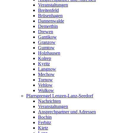
Veranstaltungen
Breitenfeld
Brüsenhagen
Dannenwalde
Demerthin
Drewen
Gantikow
Granzow
Gumtow
Holzhausen
Kolrep
Kyritz
Langnow
Mechow
Tornow
Vehlow
Wulkow
Pfarrsprengel Lenzen-Lanz-Seedorf
Nachrichten
Veranstaltungen
Ansprechpartner und Adressen
Bochin
Ferbitz
Kietz