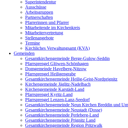
Superintendentur
Ausschüsse
Arbeitsgruppen
Partnerschaften
Pfarrerinnen und Pfarrer
Mitarbeitende im Kirchenkreis
Mitarbeitervertretung
Stellenangebote
Termine
Kirchliches Verwaltungsamt (KVA)
Gemeinden
Gesamtkirchengemeinde Berge-Gulow-Seddin
Pfarrsprengel Glöwen-Schönhagen
Domgemeinde Havelberg-Nitzow
Pfarrsprengel Heiligengrabe
Gesamtkirchengemeinde Heilig-Geist-Nordprignitz
Kirchengemeinde Jäglitz-Nadelbach
Kirchengemeinde Karstädt-Land
Pfarrsprengel Kyritz-Land
Pfarrsprengel Lenzen-Lanz-Seedorf
Gesamtkirchengemeinde Neun Kirchen Breddin und Um
Gesamtkirchengemeinde Neustadt (Dosse)
Gesamtkirchengemeinde Perleberg-Land
Gesamtkirchengemeinde Prignitz Land
Gesamtkirchengemeinde Region Pritzwalk