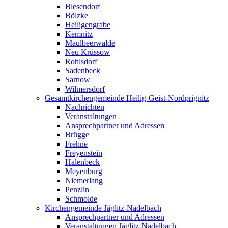
Blesendorf
Bölzke
Heiligengrabe
Kemnitz
Maulbeerwalde
Neu Krüssow
Rohlsdorf
Sadenbeck
Sarnow
Wilmersdorf
Gesamtkirchengemeinde Heilig-Geist-Nordprignitz
Nachrichten
Veranstaltungen
Ansprechpartner und Adressen
Brügge
Frehne
Freyenstein
Halenbeck
Meyenburg
Niemerlang
Penzlin
Schmolde
Kirchengemeinde Jäglitz-Nadelbach
Ansprechpartner und Adressen
Veranstaltungen Jäglitz-Nadelbach