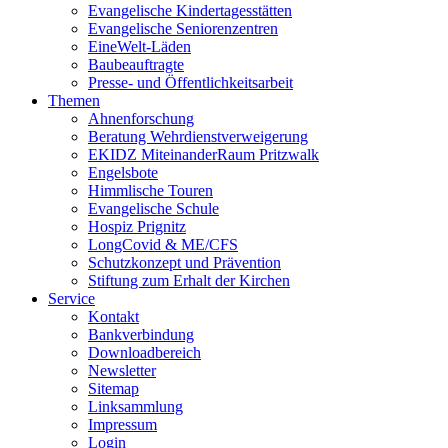
Evangelische Kindertagesstätten
Evangelische Seniorenzentren
EineWelt-Läden
Baubeauftragte
Presse- und Öffentlichkeitsarbeit
Themen
Ahnenforschung
Beratung Wehrdienstverweigerung
EKIDZ MiteinanderRaum Pritzwalk
Engelsbote
Himmlische Touren
Evangelische Schule
Hospiz Prignitz
LongCovid & ME/CFS
Schutzkonzept und Prävention
Stiftung zum Erhalt der Kirchen
Service
Kontakt
Bankverbindung
Downloadbereich
Newsletter
Sitemap
Linksammlung
Impressum
Login