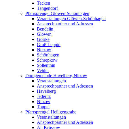
Tacken
Tangendorf
Pfarrsprengel Glöwen-Schönhagen
Veranstaltungen Glöwen-Schönhagen
Ansprechpartner und Adressen
Bendelin
Glöwen
Görike
Groß Leppin
Netzow
Schönhagen
Schrepkow
Söllenthin
Vehlin
Domgemeinde Havelberg-Nitzow
Veranstaltungen
Ansprechpartner und Adressen
Havelberg
Jederitz
Nitzow
Toppel
Pfarrsprengel Heiligengrabe
Veranstaltungen
Ansprechpartner und Adressen
Alt Krüssow