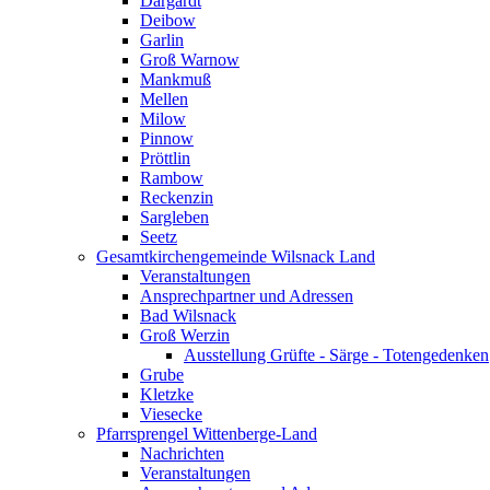
Dargardt
Deibow
Garlin
Groß Warnow
Mankmuß
Mellen
Milow
Pinnow
Pröttlin
Rambow
Reckenzin
Sargleben
Seetz
Gesamtkirchengemeinde Wilsnack Land
Veranstaltungen
Ansprechpartner und Adressen
Bad Wilsnack
Groß Werzin
Ausstellung Grüfte - Särge - Totengedenken
Grube
Kletzke
Viesecke
Pfarrsprengel Wittenberge-Land
Nachrichten
Veranstaltungen