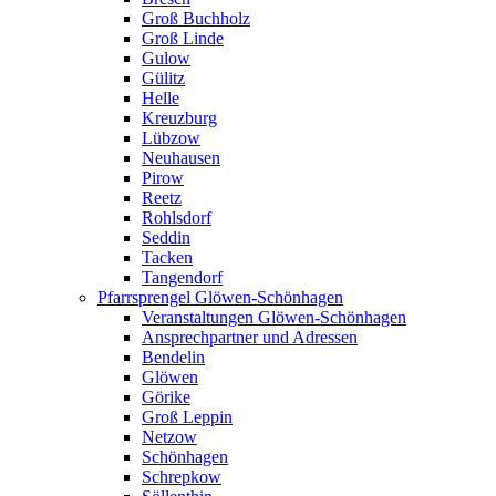
Groß Buchholz
Groß Linde
Gulow
Gülitz
Helle
Kreuzburg
Lübzow
Neuhausen
Pirow
Reetz
Rohlsdorf
Seddin
Tacken
Tangendorf
Pfarrsprengel Glöwen-Schönhagen
Veranstaltungen Glöwen-Schönhagen
Ansprechpartner und Adressen
Bendelin
Glöwen
Görike
Groß Leppin
Netzow
Schönhagen
Schrepkow