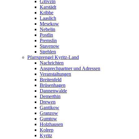
Glövzin
Karstädt
Kribbe
Laaslich
Mesekow
Nebelin
Postlin
Premslin
Stavenow
Strehlen
Pfarrsprengel Kyritz-Land
Nachrichten
Ansprechpartner und Adressen
Veranstaltungen
Breitenfeld
Brüsenhagen
Dannenwalde
Demerthin
Drewen
Gantikow
Granzow
Gumtow
Holzhausen
Kolrep
Kyritz