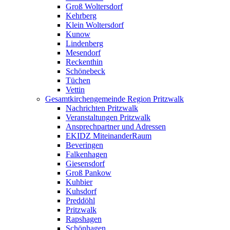
Groß Woltersdorf
Kehrberg
Klein Woltersdorf
Kunow
Lindenberg
Mesendorf
Reckenthin
Schönebeck
Tüchen
Vettin
Gesamtkirchengemeinde Region Pritzwalk
Nachrichten Pritzwalk
Veranstaltungen Pritzwalk
Ansprechpartner und Adressen
EKIDZ MiteinanderRaum
Beveringen
Falkenhagen
Giesensdorf
Groß Pankow
Kuhbier
Kuhsdorf
Preddöhl
Pritzwalk
Rapshagen
Schönhagen