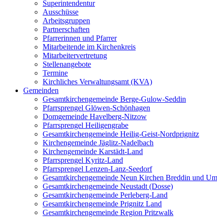
Superintendentur
Ausschüsse
Arbeitsgruppen
Partnerschaften
Pfarrerinnen und Pfarrer
Mitarbeitende im Kirchenkreis
Mitarbeitervertretung
Stellenangebote
Termine
Kirchliches Verwaltungsamt (KVA)
Gemeinden
Gesamtkirchengemeinde Berge-Gulow-Seddin
Pfarrsprengel Glöwen-Schönhagen
Domgemeinde Havelberg-Nitzow
Pfarrsprengel Heiligengrabe
Gesamtkirchengemeinde Heilig-Geist-Nordprignitz
Kirchengemeinde Jäglitz-Nadelbach
Kirchengemeinde Karstädt-Land
Pfarrsprengel Kyritz-Land
Pfarrsprengel Lenzen-Lanz-Seedorf
Gesamtkirchengemeinde Neun Kirchen Breddin und Um
Gesamtkirchengemeinde Neustadt (Dosse)
Gesamtkirchengemeinde Perleberg-Land
Gesamtkirchengemeinde Prignitz Land
Gesamtkirchengemeinde Region Pritzwalk