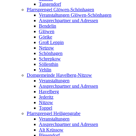
Tangendorf
Pfarrsprengel Glöwen-Schönhagen
Veranstaltungen Glöwen-Schönhagen
Ansprechpartner und Adressen
Bendelin
Glöwen
Görike
Groß Leppin
Netzow
Schönhagen
Schrepkow
Söllenthin
Vehlin
Domgemeinde Havelberg-Nitzow
Veranstaltungen
Ansprechpartner und Adressen
Havelberg
Jederitz
Nitzow
Toppel
Pfarrsprengel Heiligengrabe
Veranstaltungen
Ansprechpartner und Adressen
Alt Krüssow
Blesendorf