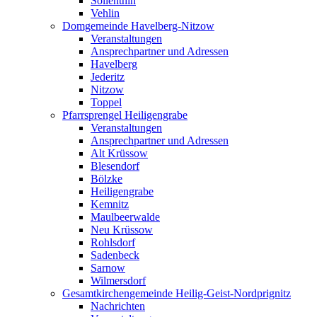
Söllenthin
Vehlin
Domgemeinde Havelberg-Nitzow
Veranstaltungen
Ansprechpartner und Adressen
Havelberg
Jederitz
Nitzow
Toppel
Pfarrsprengel Heiligengrabe
Veranstaltungen
Ansprechpartner und Adressen
Alt Krüssow
Blesendorf
Bölzke
Heiligengrabe
Kemnitz
Maulbeerwalde
Neu Krüssow
Rohlsdorf
Sadenbeck
Sarnow
Wilmersdorf
Gesamtkirchengemeinde Heilig-Geist-Nordprignitz
Nachrichten