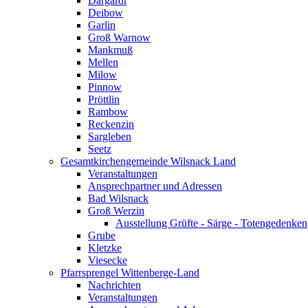
Dargardt
Deibow
Garlin
Groß Warnow
Mankmuß
Mellen
Milow
Pinnow
Pröttlin
Rambow
Reckenzin
Sargleben
Seetz
Gesamtkirchengemeinde Wilsnack Land
Veranstaltungen
Ansprechpartner und Adressen
Bad Wilsnack
Groß Werzin
Ausstellung Grüfte - Särge - Totengedenken
Grube
Kletzke
Viesecke
Pfarrsprengel Wittenberge-Land
Nachrichten
Veranstaltungen