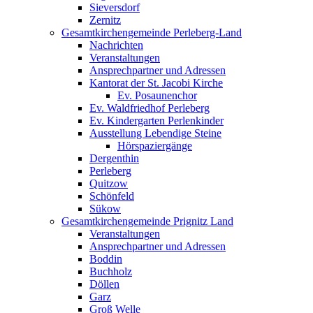
Sieversdorf
Zernitz
Gesamtkirchengemeinde Perleberg-Land
Nachrichten
Veranstaltungen
Ansprechpartner und Adressen
Kantorat der St. Jacobi Kirche
Ev. Posaunenchor
Ev. Waldfriedhof Perleberg
Ev. Kindergarten Perlenkinder
Ausstellung Lebendige Steine
Hörspaziergänge
Dergenthin
Perleberg
Quitzow
Schönfeld
Sükow
Gesamtkirchengemeinde Prignitz Land
Veranstaltungen
Ansprechpartner und Adressen
Boddin
Buchholz
Döllen
Garz
Groß Welle