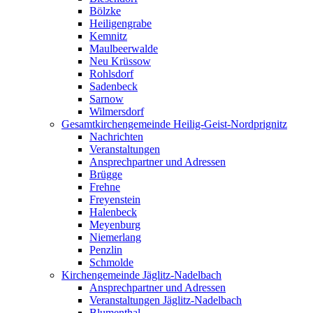
Bölzke
Heiligengrabe
Kemnitz
Maulbeerwalde
Neu Krüssow
Rohlsdorf
Sadenbeck
Sarnow
Wilmersdorf
Gesamtkirchengemeinde Heilig-Geist-Nordprignitz
Nachrichten
Veranstaltungen
Ansprechpartner und Adressen
Brügge
Frehne
Freyenstein
Halenbeck
Meyenburg
Niemerlang
Penzlin
Schmolde
Kirchengemeinde Jäglitz-Nadelbach
Ansprechpartner und Adressen
Veranstaltungen Jäglitz-Nadelbach
Blumenthal