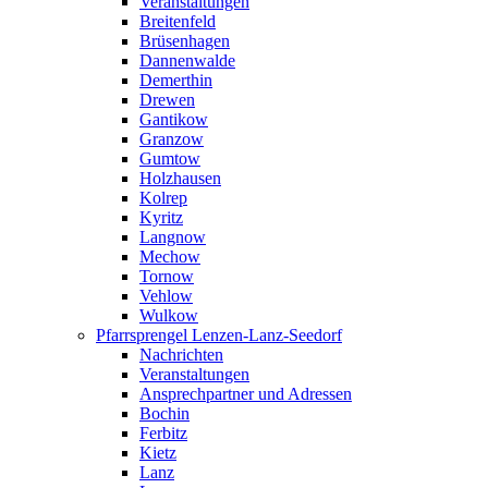
Veranstaltungen
Breitenfeld
Brüsenhagen
Dannenwalde
Demerthin
Drewen
Gantikow
Granzow
Gumtow
Holzhausen
Kolrep
Kyritz
Langnow
Mechow
Tornow
Vehlow
Wulkow
Pfarrsprengel Lenzen-Lanz-Seedorf
Nachrichten
Veranstaltungen
Ansprechpartner und Adressen
Bochin
Ferbitz
Kietz
Lanz