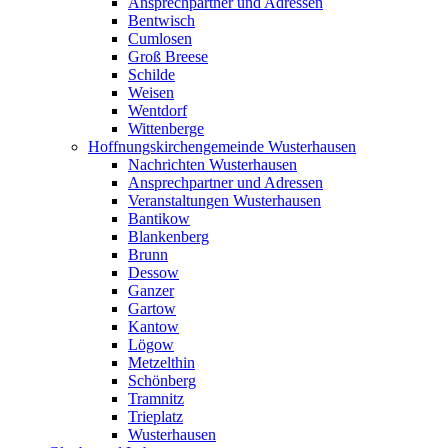
Ansprechpartner und Adressen
Bentwisch
Cumlosen
Groß Breese
Schilde
Weisen
Wentdorf
Wittenberge
Hoffnungskirchengemeinde Wusterhausen
Nachrichten Wusterhausen
Ansprechpartner und Adressen
Veranstaltungen Wusterhausen
Bantikow
Blankenberg
Brunn
Dessow
Ganzer
Gartow
Kantow
Lögow
Metzelthin
Schönberg
Tramnitz
Trieplatz
Wusterhausen