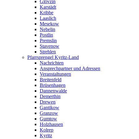
Glövzin
Karstädt
Kribbe
Laaslich
Mesekow
Nebelin
Postlin
Premslin
Stavenow
Strehlen
Pfarrsprengel Kyritz-Land
Nachrichten
Ansprechpartner und Adressen
Veranstaltungen
Breitenfeld
Brüsenhagen
Dannenwalde
Demerthin
Drewen
Gantikow
Granzow
Gumtow
Holzhausen
Kolrep
Kyritz