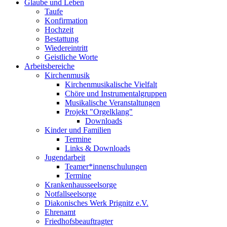
Glaube und Leben
Taufe
Konfirmation
Hochzeit
Bestattung
Wiedereintritt
Geistliche Worte
Arbeitsbereiche
Kirchenmusik
Kirchenmusikalische Vielfalt
Chöre und Instrumentalgruppen
Musikalische Veranstaltungen
Projekt "Orgelklang"
Downloads
Kinder und Familien
Termine
Links & Downloads
Jugendarbeit
Teamer*innenschulungen
Termine
Krankenhausseelsorge
Notfallseelsorge
Diakonisches Werk Prignitz e.V.
Ehrenamt
Friedhofsbeauftragter