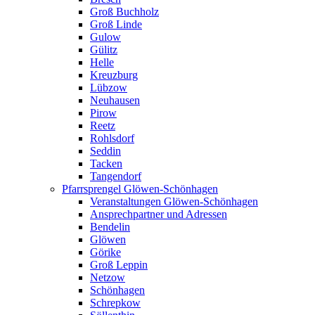
Groß Buchholz
Groß Linde
Gulow
Gülitz
Helle
Kreuzburg
Lübzow
Neuhausen
Pirow
Reetz
Rohlsdorf
Seddin
Tacken
Tangendorf
Pfarrsprengel Glöwen-Schönhagen
Veranstaltungen Glöwen-Schönhagen
Ansprechpartner und Adressen
Bendelin
Glöwen
Görike
Groß Leppin
Netzow
Schönhagen
Schrepkow