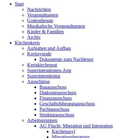
Start
Nachrichten
Veranstaltungen
Gottesdienste
Musikalische Veranstaltungen
Kinder & Familien
Archiv
Kirchenkreis
Aufgaben und Aufbau
Kreissynode
Dokumente zum Nachlesen
Kreiskirchenrat
Superintendenten-Amt
Superintendentur
Ausschüsse
Bauausschuss
Diakonieausschuss
Finanzausschuss
Geschäftsführungsausschuss
Pachtausschuss
Strukturausschuss
Arbeitsgruppen
AG Flucht, Migration und Integration
Kirchenasyl
Migrationsberatung