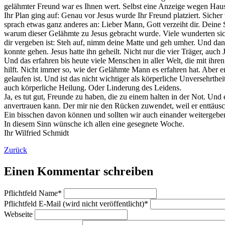
gelähmter Freund war es Ihnen wert. Selbst eine Anzeige wegen Hau
Ihr Plan ging auf: Genau vor Jesus wurde Ihr Freund platziert. Sicher
sprach etwas ganz anderes an: Lieber Mann, Gott verzeiht dir. Deine S
warum dieser Gelähmte zu Jesus gebracht wurde. Viele wunderten sich 
dir vergeben ist: Steh auf, nimm deine Matte und geh umher. Und dan
konnte gehen. Jesus hatte ihn geheilt. Nicht nur die vier Träger, auch 
Und das erfahren bis heute viele Menschen in aller Welt, die mit ihr
hilft. Nicht immer so, wie der Gelähmte Mann es erfahren hat. Aber e
gelaufen ist. Und ist das nicht wichtiger als körperliche Unversehrt
auch körperliche Heilung. Oder Linderung des Leidens.
Ja, es tut gut, Freunde zu haben, die zu einem halten in der Not. Und
anvertrauen kann. Der mir nie den Rücken zuwendet, weil er enttäusc
Ein bisschen davon können und sollten wir auch einander weitergebe
In diesem Sinn wünsche ich allen eine gesegnete Woche.
Ihr Wilfried Schmidt
Zurück
Einen Kommentar schreiben
Pflichtfeld
Name
*
Pflichtfeld
E-Mail (wird nicht veröffentlicht)
*
Webseite