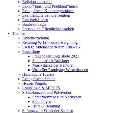
Religionsunterricht
Lektor*innen und Prädikant*innen
Evangelische Kindertagesstätten
Evangelische Seniorenzentren
EineWelt-Läden
Baubeauftragte
Presse- und Öffentlichkeitsarbeit
Themen
Ahnenforschung
Beratung Wehrdienstverweigerung
EKIDZ MiteinanderRaum Pritzwalk
Engelsbote
Fragebogen Engelsbote 2021
Studienarbeit Brückner
Musikstücke der Kantoren
Virtueller Rundgang Wusterhausen
Himmlische Touren
Evangelische Schule
Hospiz Prignitz
LongCovid & ME/CFS
Schutzkonzept und Prävention
Schutzkonzept zum Nachlesen
Schulungen
Hilfe & Beratung
Stiftung zum Erhalt der Kirchen