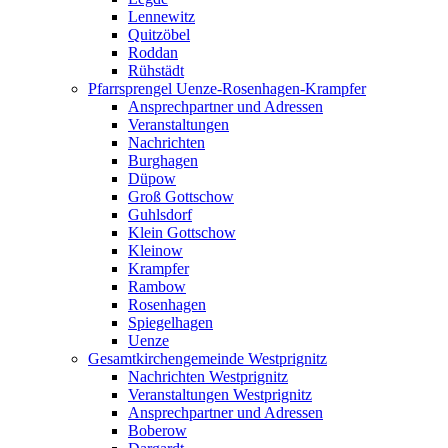
Lennewitz
Quitzöbel
Roddan
Rühstädt
Pfarrsprengel Uenze-Rosenhagen-Krampfer
Ansprechpartner und Adressen
Veranstaltungen
Nachrichten
Burghagen
Düpow
Groß Gottschow
Guhlsdorf
Klein Gottschow
Kleinow
Krampfer
Rambow
Rosenhagen
Spiegelhagen
Uenze
Gesamtkirchengemeinde Westprignitz
Nachrichten Westprignitz
Veranstaltungen Westprignitz
Ansprechpartner und Adressen
Boberow