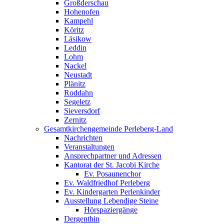
Großderschau
Hohenofen
Kampehl
Köritz
Läsikow
Leddin
Lohm
Nackel
Neustadt
Plänitz
Roddahn
Segeletz
Sieversdorf
Zernitz
Gesamtkirchengemeinde Perleberg-Land
Nachrichten
Veranstaltungen
Ansprechpartner und Adressen
Kantorat der St. Jacobi Kirche
Ev. Posaunenchor
Ev. Waldfriedhof Perleberg
Ev. Kindergarten Perlenkinder
Ausstellung Lebendige Steine
Hörspaziergänge
Dergenthin