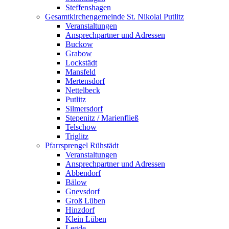
Steffenshagen
Gesamtkirchengemeinde St. Nikolai Putlitz
Veranstaltungen
Ansprechpartner und Adressen
Buckow
Grabow
Lockstädt
Mansfeld
Mertensdorf
Nettelbeck
Putlitz
Silmersdorf
Stepenitz / Marienfließ
Telschow
Triglitz
Pfarrsprengel Rühstädt
Veranstaltungen
Ansprechpartner und Adressen
Abbendorf
Bälow
Gnevsdorf
Groß Lüben
Hinzdorf
Klein Lüben
Legde