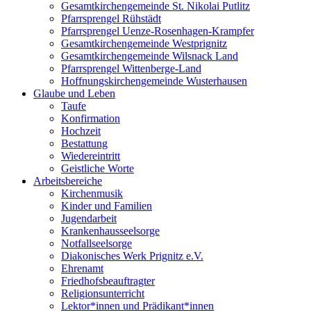
Gesamtkirchengemeinde St. Nikolai Putlitz
Pfarrsprengel Rühstädt
Pfarrsprengel Uenze-Rosenhagen-Krampfer
Gesamtkirchengemeinde Westprignitz
Gesamtkirchengemeinde Wilsnack Land
Pfarrsprengel Wittenberge-Land
Hoffnungskirchengemeinde Wusterhausen
Glaube und Leben
Taufe
Konfirmation
Hochzeit
Bestattung
Wiedereintritt
Geistliche Worte
Arbeitsbereiche
Kirchenmusik
Kinder und Familien
Jugendarbeit
Krankenhausseelsorge
Notfallseelsorge
Diakonisches Werk Prignitz e.V.
Ehrenamt
Friedhofsbeauftragter
Religionsunterricht
Lektor*innen und Prädikant*innen