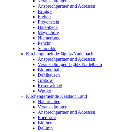
Veranstaltungen
Ansprechpartner und Adressen
Brügge
Frehne
Freyenstein
Halenbeck
Meyenburg
Niemerlang
Penzlin
Schmolde
Kirchengemeinde Jäglitz-Nadelbach
Ansprechpartner und Adressen
Veranstaltungen Jäglitz-Nadelbach
Blumenthal
Dahlhausen
Grabow
Rosenwinkel
Wutike
Kirchengemeinde Karstädt-Land
Nachrichten
Veranstaltungen
Ansprechpartner und Adressen
Friedhöfe
Blüthen
Dallmin