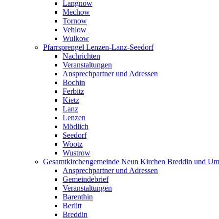
Langnow
Mechow
Tornow
Vehlow
Wulkow
Pfarrsprengel Lenzen-Lanz-Seedorf
Nachrichten
Veranstaltungen
Ansprechpartner und Adressen
Bochin
Ferbitz
Kietz
Lanz
Lenzen
Mödlich
Seedorf
Wootz
Wustrow
Gesamtkirchengemeinde Neun Kirchen Breddin und Um
Ansprechpartner und Adressen
Gemeindebrief
Veranstaltungen
Barenthin
Berlitt
Breddin