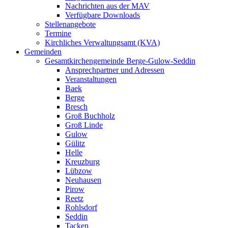
Nachrichten aus der MAV
Verfügbare Downloads
Stellenangebote
Termine
Kirchliches Verwaltungsamt (KVA)
Gemeinden
Gesamtkirchengemeinde Berge-Gulow-Seddin
Ansprechpartner und Adressen
Veranstaltungen
Baek
Berge
Bresch
Groß Buchholz
Groß Linde
Gulow
Gülitz
Helle
Kreuzburg
Lübzow
Neuhausen
Pirow
Reetz
Rohlsdorf
Seddin
Tacken