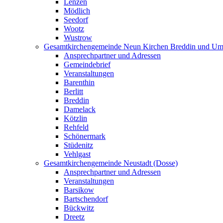
Lenzen
Mödlich
Seedorf
Wootz
Wustrow
Gesamtkirchengemeinde Neun Kirchen Breddin und Um
Ansprechpartner und Adressen
Gemeindebrief
Veranstaltungen
Barenthin
Berlitt
Breddin
Damelack
Kötzlin
Rehfeld
Schönermark
Stüdenitz
Vehlgast
Gesamtkirchengemeinde Neustadt (Dosse)
Ansprechpartner und Adressen
Veranstaltungen
Barsikow
Bartschendorf
Bückwitz
Dreetz