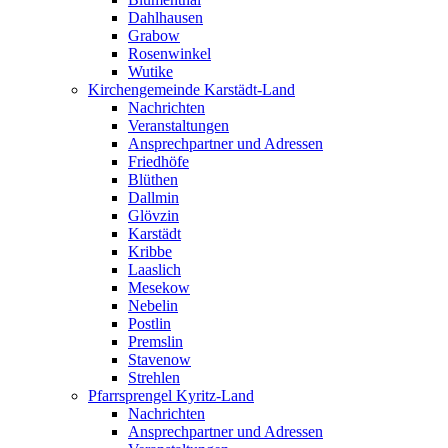
Dahlhausen
Grabow
Rosenwinkel
Wutike
Kirchengemeinde Karstädt-Land
Nachrichten
Veranstaltungen
Ansprechpartner und Adressen
Friedhöfe
Blüthen
Dallmin
Glövzin
Karstädt
Kribbe
Laaslich
Mesekow
Nebelin
Postlin
Premslin
Stavenow
Strehlen
Pfarrsprengel Kyritz-Land
Nachrichten
Ansprechpartner und Adressen