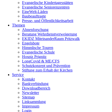
Evangelische Kindertagesstätten
Evangelische Seniorenzentren
EineWelt-Läden
Baubeauftragte
Presse- und Öffentlichkeitsarbeit
Themen
Ahnenforschung
Beratung Wehrdienstverweigerung
EKIDZ MiteinanderRaum Pritzwalk
Engelsbote
Himmlische Touren
Evangelische Schule
Hospiz Prignitz
LongCovid & ME/CFS
Schutzkonzept und Prävention
Stiftung zum Erhalt der Kirchen
Service
Kontakt
Bankverbindung
Downloadbereich
Newsletter
Sitemap
Linksammlung
Impressum
Login