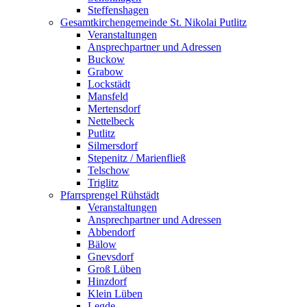
Steffenshagen
Gesamtkirchengemeinde St. Nikolai Putlitz
Veranstaltungen
Ansprechpartner und Adressen
Buckow
Grabow
Lockstädt
Mansfeld
Mertensdorf
Nettelbeck
Putlitz
Silmersdorf
Stepenitz / Marienfließ
Telschow
Triglitz
Pfarrsprengel Rühstädt
Veranstaltungen
Ansprechpartner und Adressen
Abbendorf
Bälow
Gnevsdorf
Groß Lüben
Hinzdorf
Klein Lüben
Legde