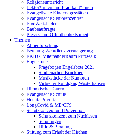
Religionsunterricht
Lektor*innen und Prädikant*innen
Evangelische Kindertagesstätten
Evangelische Seniorenzentren
EineWelt-Läden
Baubeauftragte
Presse- und Öffentlichkeitsarbeit
Themen
Ahnenforschung
Beratung Wehrdienstverweigerung
EKIDZ MiteinanderRaum Pritzwalk
Engelsbote
Fragebogen Engelsbote 2021
Studienarbeit Brückner
Musikstücke der Kantoren
Virtueller Rundgang Wusterhausen
Himmlische Touren
Evangelische Schule
Hospiz Prignitz
LongCovid & ME/CFS
Schutzkonzept und Prävention
Schutzkonzept zum Nachlesen
Schulungen
Hilfe & Beratung
Stiftung zum Erhalt der Kirchen