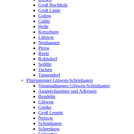
Groß Buchholz
Groß Linde
Gulow
Gülitz
Helle
Kreuzburg
Lübzow
Neuhausen
Pirow
Reetz
Rohlsdorf
Seddin
Tacken
Tangendorf
Pfarrsprengel Glöwen-Schönhagen
Veranstaltungen Glöwen-Schönhagen
Ansprechpartner und Adressen
Bendelin
Glöwen
Görike
Groß Leppin
Netzow
Schönhagen
Schrepkow