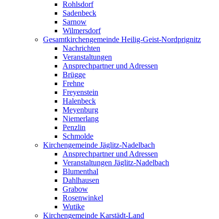
Rohlsdorf
Sadenbeck
Sarnow
Wilmersdorf
Gesamtkirchengemeinde Heilig-Geist-Nordprignitz
Nachrichten
Veranstaltungen
Ansprechpartner und Adressen
Brügge
Frehne
Freyenstein
Halenbeck
Meyenburg
Niemerlang
Penzlin
Schmolde
Kirchengemeinde Jäglitz-Nadelbach
Ansprechpartner und Adressen
Veranstaltungen Jäglitz-Nadelbach
Blumenthal
Dahlhausen
Grabow
Rosenwinkel
Wutike
Kirchengemeinde Karstädt-Land