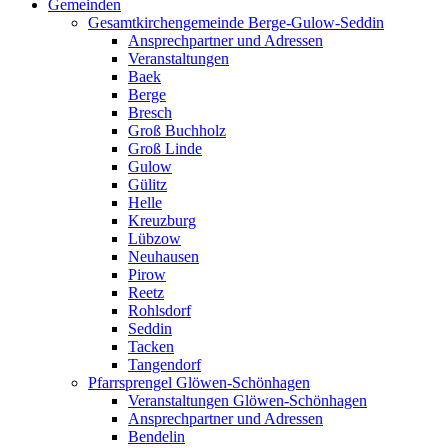
Gemeinden
Gesamtkirchengemeinde Berge-Gulow-Seddin
Ansprechpartner und Adressen
Veranstaltungen
Baek
Berge
Bresch
Groß Buchholz
Groß Linde
Gulow
Gülitz
Helle
Kreuzburg
Lübzow
Neuhausen
Pirow
Reetz
Rohlsdorf
Seddin
Tacken
Tangendorf
Pfarrsprengel Glöwen-Schönhagen
Veranstaltungen Glöwen-Schönhagen
Ansprechpartner und Adressen
Bendelin