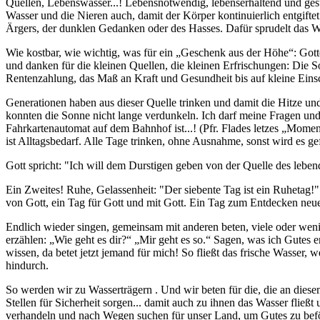
Quellen, Lebenswasser...! Lebensnotwendig, lebenserhaltend und gesun
Wasser und die Nieren auch, damit der Körper kontinuierlich entgiftet
Ärgers, der dunklen Gedanken oder des Hasses. Dafür sprudelt das W
Wie kostbar, wie wichtig, was für ein „Geschenk aus der Höhe“: Gott
und danken für die kleinen Quellen, die kleinen Erfrischungen: Die S
Rentenzahlung, das Maß an Kraft und Gesundheit bis auf kleine Eins
Generationen haben aus dieser Quelle trinken und damit die Hitze u
konnten die Sonne nicht lange verdunkeln. Ich darf meine Fragen un
Fahrkartenautomat auf dem Bahnhof ist...! (Pfr. Flades letzes „Mom
ist Alltagsbedarf. Alle Tage trinken, ohne Ausnahme, sonst wird es gef
Gott spricht: "Ich will dem Durstigen geben von der Quelle des lebe
Ein Zweites! Ruhe, Gelassenheit: "Der siebente Tag ist ein Ruhetag!
von Gott, ein Tag für Gott und mit Gott. Ein Tag zum Entdecken neuer
Endlich wieder singen, gemeinsam mit anderen beten, viele oder weni
erzählen: „Wie geht es dir?“ „Mir geht es so.“ Sagen, was ich Gutes e
wissen, da betet jetzt jemand für mich! So fließt das frische Wasser, 
hindurch.
So werden wir zu Wasserträgern . Und wir beten für die, die an die
Stellen für Sicherheit sorgen... damit auch zu ihnen das Wasser fließt
verhandeln und nach Wegen suchen für unser Land, um Gutes zu beför