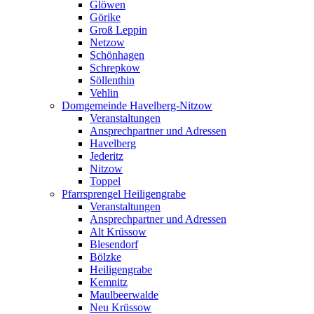
Glöwen
Görike
Groß Leppin
Netzow
Schönhagen
Schrepkow
Söllenthin
Vehlin
Domgemeinde Havelberg-Nitzow
Veranstaltungen
Ansprechpartner und Adressen
Havelberg
Jederitz
Nitzow
Toppel
Pfarrsprengel Heiligengrabe
Veranstaltungen
Ansprechpartner und Adressen
Alt Krüssow
Blesendorf
Bölzke
Heiligengrabe
Kemnitz
Maulbeerwalde
Neu Krüssow