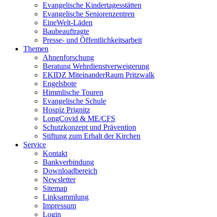
Evangelische Kindertagesstätten
Evangelische Seniorenzentren
EineWelt-Läden
Baubeauftragte
Presse- und Öffentlichkeitsarbeit
Themen
Ahnenforschung
Beratung Wehrdienstverweigerung
EKIDZ MiteinanderRaum Pritzwalk
Engelsbote
Himmlische Touren
Evangelische Schule
Hospiz Prignitz
LongCovid & ME/CFS
Schutzkonzept und Prävention
Stiftung zum Erhalt der Kirchen
Service
Kontakt
Bankverbindung
Downloadbereich
Newsletter
Sitemap
Linksammlung
Impressum
Login