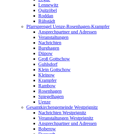
Lennewitz
Quitzöbel
Roddan
Rühstädt
Pfarrsprengel Uenze-Rosenhagen-Krampfer
Ansprechpartner und Adressen
Veranstaltungen
Nachrichten
Burghagen
Düpow
Groß Gottschow
Guhlsdorf
Klein Gottschow
Kleinow
Krampfer
Rambow
Rosenhagen
Spiegelhagen
Uenze
Gesamtkirchengemeinde Westprignitz
Nachrichten Westprignitz
Veranstaltungen Westprignitz
Ansprechpartner und Adressen
Boberow