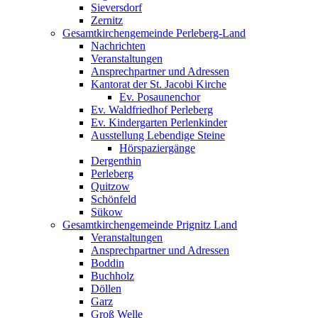
Sieversdorf
Zernitz
Gesamtkirchengemeinde Perleberg-Land
Nachrichten
Veranstaltungen
Ansprechpartner und Adressen
Kantorat der St. Jacobi Kirche
Ev. Posaunenchor
Ev. Waldfriedhof Perleberg
Ev. Kindergarten Perlenkinder
Ausstellung Lebendige Steine
Hörspaziergänge
Dergenthin
Perleberg
Quitzow
Schönfeld
Sükow
Gesamtkirchengemeinde Prignitz Land
Veranstaltungen
Ansprechpartner und Adressen
Boddin
Buchholz
Döllen
Garz
Groß Welle