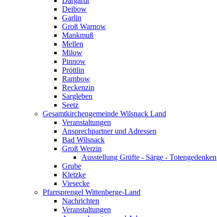
Dargardt
Deibow
Garlin
Groß Warnow
Mankmuß
Mellen
Milow
Pinnow
Pröttlin
Rambow
Reckenzin
Sargleben
Seetz
Gesamtkirchengemeinde Wilsnack Land
Veranstaltungen
Ansprechpartner und Adressen
Bad Wilsnack
Groß Werzin
Ausstellung Grüfte - Särge - Totengedenken
Grube
Kletzke
Viesecke
Pfarrsprengel Wittenberge-Land
Nachrichten
Veranstaltungen