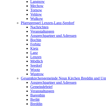
Langnow
Mechow
Tornow
Vehlow
Wulkow
Pfarrsprengel Lenzen-Lanz-Seedorf
Nachrichten
Veranstaltungen
Ansprechpartner und Adressen
Bochin
Ferbitz
Kietz
Lanz
Lenzen
Mödlich
Seedorf
Wootz
Wustrow
Gesamtkirchengemeinde Neun Kirchen Breddin und Um
Ansprechpartner und Adressen
Gemeindebrief
Veranstaltungen
Barenthin
Berlitt
Breddin