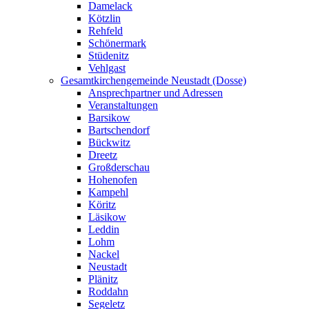
Damelack
Kötzlin
Rehfeld
Schönermark
Stüdenitz
Vehlgast
Gesamtkirchengemeinde Neustadt (Dosse)
Ansprechpartner und Adressen
Veranstaltungen
Barsikow
Bartschendorf
Bückwitz
Dreetz
Großderschau
Hohenofen
Kampehl
Köritz
Läsikow
Leddin
Lohm
Nackel
Neustadt
Plänitz
Roddahn
Segeletz