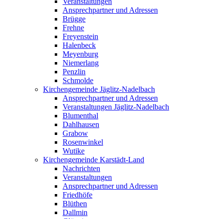
Veranstaltungen
Ansprechpartner und Adressen
Brügge
Frehne
Freyenstein
Halenbeck
Meyenburg
Niemerlang
Penzlin
Schmolde
Kirchengemeinde Jäglitz-Nadelbach
Ansprechpartner und Adressen
Veranstaltungen Jäglitz-Nadelbach
Blumenthal
Dahlhausen
Grabow
Rosenwinkel
Wutike
Kirchengemeinde Karstädt-Land
Nachrichten
Veranstaltungen
Ansprechpartner und Adressen
Friedhöfe
Blüthen
Dallmin