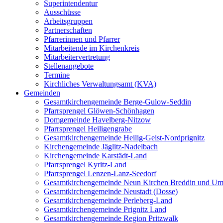
Superintendentur
Ausschüsse
Arbeitsgruppen
Partnerschaften
Pfarrerinnen und Pfarrer
Mitarbeitende im Kirchenkreis
Mitarbeitervertretung
Stellenangebote
Termine
Kirchliches Verwaltungsamt (KVA)
Gemeinden
Gesamtkirchengemeinde Berge-Gulow-Seddin
Pfarrsprengel Glöwen-Schönhagen
Domgemeinde Havelberg-Nitzow
Pfarrsprengel Heiligengrabe
Gesamtkirchengemeinde Heilig-Geist-Nordprignitz
Kirchengemeinde Jäglitz-Nadelbach
Kirchengemeinde Karstädt-Land
Pfarrsprengel Kyritz-Land
Pfarrsprengel Lenzen-Lanz-Seedorf
Gesamtkirchengemeinde Neun Kirchen Breddin und Um
Gesamtkirchengemeinde Neustadt (Dosse)
Gesamtkirchengemeinde Perleberg-Land
Gesamtkirchengemeinde Prignitz Land
Gesamtkirchengemeinde Region Pritzwalk