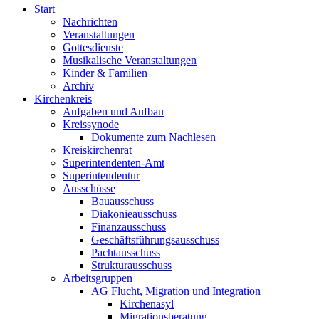
Start
Nachrichten
Veranstaltungen
Gottesdienste
Musikalische Veranstaltungen
Kinder & Familien
Archiv
Kirchenkreis
Aufgaben und Aufbau
Kreissynode
Dokumente zum Nachlesen
Kreiskirchenrat
Superintendenten-Amt
Superintendentur
Ausschüsse
Bauausschuss
Diakonieausschuss
Finanzausschuss
Geschäftsführungsausschuss
Pachtausschuss
Strukturausschuss
Arbeitsgruppen
AG Flucht, Migration und Integration
Kirchenasyl
Migrationsberatung