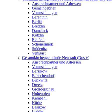
Ansprechpartner und Adressen
Gemeindebrief
Veranstaltungen
Barenthin
Berlitt
Breddin
Damelack
Kötzlin
Rehfeld
Schönermark
Stüdenitz
Vehlgast
Gesamtkirchengemeinde Neustadt (Dosse)
Ansprechpartner und Adressen
Veranstaltungen
Barsikow
Bartschendorf
Bückwitz
Dreetz
Großderschau
Hohenofen
Kampehl
Köritz
Läsikow
Leddin