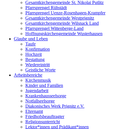
Gesamtkirchengemeinde St. Nikolai Putlitz
Pfarrsprengel Rühstädt
Pfarrsprengel Uenze-Rosenhagen-Krampfer
Gesamtkirchengemeinde Westprignitz
Gesamtkirchengemeinde Wilsnack Land
Pfarrsprengel Wittenberge-Land
Hoffnungskirchengemeinde Wusterhausen
Glaube und Leben
Taufe
Konfirmation
Hochzeit
Bestattung
Wiedereintritt
Geistliche Worte
Arbeitsbereiche
Kirchenmusik
Kinder und Familien
Jugendarbeit
Krankenhausseelsorge
Notfallseelsorge
Diakonisches Werk Prignitz e.V.
Ehrenamt
Friedhofsbeauftragter
Religionsunterricht
Lektor*innen und Prädikant*innen