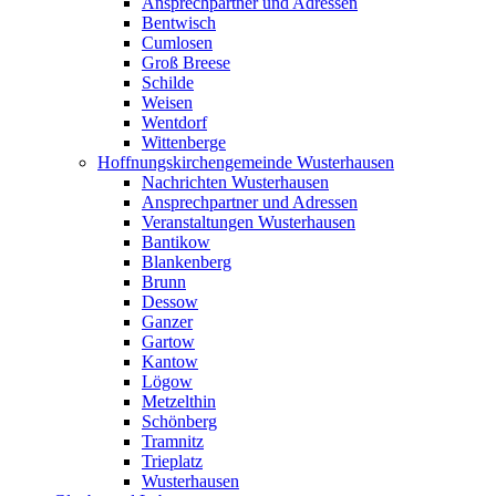
Ansprechpartner und Adressen
Bentwisch
Cumlosen
Groß Breese
Schilde
Weisen
Wentdorf
Wittenberge
Hoffnungskirchengemeinde Wusterhausen
Nachrichten Wusterhausen
Ansprechpartner und Adressen
Veranstaltungen Wusterhausen
Bantikow
Blankenberg
Brunn
Dessow
Ganzer
Gartow
Kantow
Lögow
Metzelthin
Schönberg
Tramnitz
Trieplatz
Wusterhausen