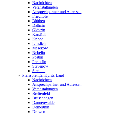
Nachrichten
Veranstaltungen
Ansprechpartner und Adressen
Friedhöfe
Blüthen
Dallmin
Glövzin
Karstädt
Kribbe
Laaslich
Mesekow
Nebelin
Postlin
Premslin
Stavenow
Strehlen
Pfarrsprengel Kyritz-Land
Nachrichten
Ansprechpartner und Adressen
Veranstaltungen
Breitenfeld
Brüsenhagen
Dannenwalde
Demerthin
Drewen