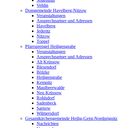
Söllenthin
Vehlin
Domgemeinde Havelberg-Nitzow
Veranstaltungen
Ansprechpartner und Adressen
Havelberg
Jederitz
Nitzow
Toppel
Pfarrsprengel Heiligengrabe
Veranstaltungen
Ansprechpartner und Adressen
Alt Krüssow
Blesendorf
Bölzke
Heiligengrabe
Kemnitz
Maulbeerwalde
Neu Krüssow
Rohlsdorf
Sadenbeck
Sarnow
Wilmersdorf
Gesamtkirchengemeinde Heilig-Geist-Nordprignitz
Nachrichten