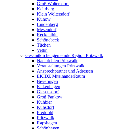
Groß Woltersdorf
Kehrberg
Klein Woltersdorf
Kunow
Lindenberg
Mesendorf
Reckenthin
Schönebeck
Tüchen
Vettin
Gesamtkirchengemeinde Region Pritzwalk
Nachrichten Pritzwalk
Veranstaltungen Pritzwalk
Ansprechpartner und Adressen
EKIDZ MiteinanderRaum
Beveringen
Falkenhagen
Giesensdorf
Groß Pankow
Kuhbier
Kuhsdorf
Preddöhl
Pritzwalk
Rapshagen
Schönhagen