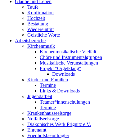
Glaube und Leben
Taufe
Konfirmation
Hochzeit
Bestattung
Wiedereintritt
Geistliche Worte
Arbeitsbereiche
Kirchenmusik
Kirchenmusikalische Vielfalt
Chöre und Instrumentalgruppen
Musikalische Veranstaltungen
Projekt "Orgelklang"
Downloads
Kinder und Familien
Termine
Links & Downloads
Jugendarbeit
Teamer*innenschulungen
Termine
Krankenhausseelsorge
Notfallseelsorge
Diakonisches Werk Prignitz e.V.
Ehrenamt
Friedhofsbeauftragter