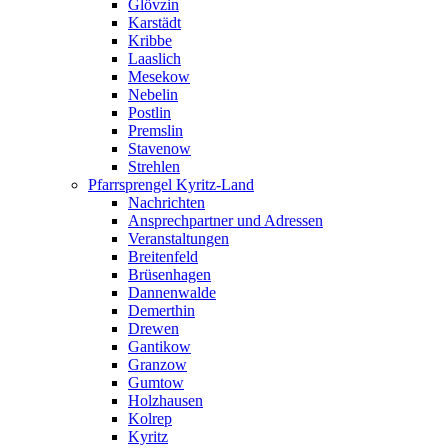
Glövzin
Karstädt
Kribbe
Laaslich
Mesekow
Nebelin
Postlin
Premslin
Stavenow
Strehlen
Pfarrsprengel Kyritz-Land
Nachrichten
Ansprechpartner und Adressen
Veranstaltungen
Breitenfeld
Brüsenhagen
Dannenwalde
Demerthin
Drewen
Gantikow
Granzow
Gumtow
Holzhausen
Kolrep
Kyritz