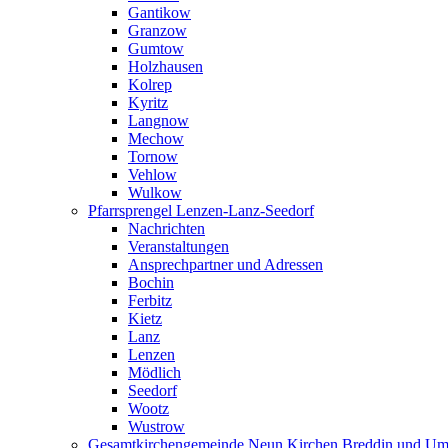
Gantikow
Granzow
Gumtow
Holzhausen
Kolrep
Kyritz
Langnow
Mechow
Tornow
Vehlow
Wulkow
Pfarrsprengel Lenzen-Lanz-Seedorf
Nachrichten
Veranstaltungen
Ansprechpartner und Adressen
Bochin
Ferbitz
Kietz
Lanz
Lenzen
Mödlich
Seedorf
Wootz
Wustrow
Gesamtkirchengemeinde Neun Kirchen Breddin und Um