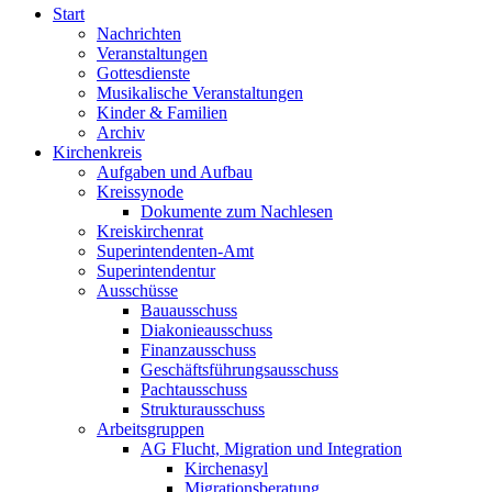
Start
Nachrichten
Veranstaltungen
Gottesdienste
Musikalische Veranstaltungen
Kinder & Familien
Archiv
Kirchenkreis
Aufgaben und Aufbau
Kreissynode
Dokumente zum Nachlesen
Kreiskirchenrat
Superintendenten-Amt
Superintendentur
Ausschüsse
Bauausschuss
Diakonieausschuss
Finanzausschuss
Geschäftsführungsausschuss
Pachtausschuss
Strukturausschuss
Arbeitsgruppen
AG Flucht, Migration und Integration
Kirchenasyl
Migrationsberatung