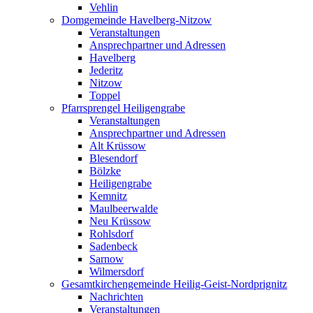
Vehlin
Domgemeinde Havelberg-Nitzow
Veranstaltungen
Ansprechpartner und Adressen
Havelberg
Jederitz
Nitzow
Toppel
Pfarrsprengel Heiligengrabe
Veranstaltungen
Ansprechpartner und Adressen
Alt Krüssow
Blesendorf
Bölzke
Heiligengrabe
Kemnitz
Maulbeerwalde
Neu Krüssow
Rohlsdorf
Sadenbeck
Sarnow
Wilmersdorf
Gesamtkirchengemeinde Heilig-Geist-Nordprignitz
Nachrichten
Veranstaltungen