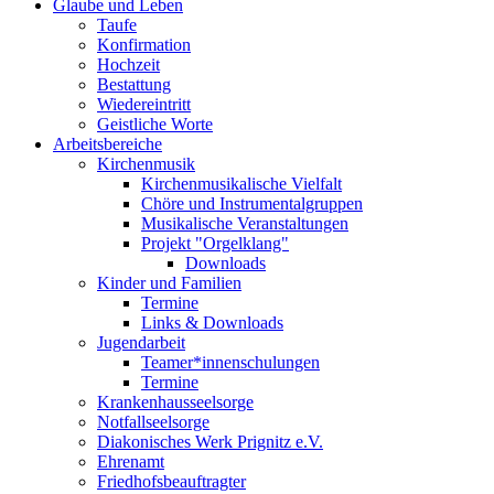
Glaube und Leben
Taufe
Konfirmation
Hochzeit
Bestattung
Wiedereintritt
Geistliche Worte
Arbeitsbereiche
Kirchenmusik
Kirchenmusikalische Vielfalt
Chöre und Instrumentalgruppen
Musikalische Veranstaltungen
Projekt "Orgelklang"
Downloads
Kinder und Familien
Termine
Links & Downloads
Jugendarbeit
Teamer*innenschulungen
Termine
Krankenhausseelsorge
Notfallseelsorge
Diakonisches Werk Prignitz e.V.
Ehrenamt
Friedhofsbeauftragter