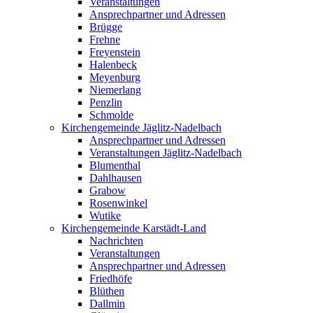
Veranstaltungen
Ansprechpartner und Adressen
Brügge
Frehne
Freyenstein
Halenbeck
Meyenburg
Niemerlang
Penzlin
Schmolde
Kirchengemeinde Jäglitz-Nadelbach
Ansprechpartner und Adressen
Veranstaltungen Jäglitz-Nadelbach
Blumenthal
Dahlhausen
Grabow
Rosenwinkel
Wutike
Kirchengemeinde Karstädt-Land
Nachrichten
Veranstaltungen
Ansprechpartner und Adressen
Friedhöfe
Blüthen
Dallmin