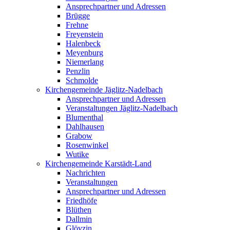
Ansprechpartner und Adressen
Brügge
Frehne
Freyenstein
Halenbeck
Meyenburg
Niemerlang
Penzlin
Schmolde
Kirchengemeinde Jäglitz-Nadelbach
Ansprechpartner und Adressen
Veranstaltungen Jäglitz-Nadelbach
Blumenthal
Dahlhausen
Grabow
Rosenwinkel
Wutike
Kirchengemeinde Karstädt-Land
Nachrichten
Veranstaltungen
Ansprechpartner und Adressen
Friedhöfe
Blüthen
Dallmin
Glövzin