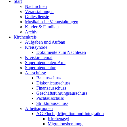
Start
Nachrichten
Veranstaltungen
Gottesdienste
Musikalische Veranstaltungen
Kinder & Familien
Archiv
Kirchenkreis
Aufgaben und Aufbau
Kreissynode
Dokumente zum Nachlesen
Kreiskirchenrat
Superintendenten-Amt
Superintendentur
Ausschüsse
Bauausschuss
Diakonieausschuss
Finanzausschuss
Geschäftsführungsausschuss
Pachtausschuss
Strukturausschuss
Arbeitsgruppen
AG Flucht, Migration und Integration
Kirchenasyl
Migrationsberatung