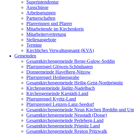
Superintendentur
Ausschüsse
Arbeitsgruppen
Partnerschaften
Pfarrerinnen und Pfarrer
Mitarbeitende im Kirchenkreis
Mitarbeitervertretung
Stellenangebote
Termine
Kirchliches Verwaltungsamt (KVA)
Gemeinden
Gesamtkirchengemeinde Berge-Gulow-Seddin
Pfarrsprengel Glöwen-Schönhagen
Domgemeinde Havelberg-Nitzow
Pfarrsprengel Heiligengrabe
Gesamtkirchengemeinde Heilig-Geist-Nordprignitz
Kirchengemeinde Jäglitz-Nadelbach
Kirchengemeinde Karstädt-Land
Pfarrsprengel Kyritz-Land
Pfarrsprengel Lenzen-Lanz-Seedorf
Gesamtkirchengemeinde Neun Kirchen Breddin und Um
Gesamtkirchengemeinde Neustadt (Dosse)
Gesamtkirchengemeinde Perleberg-Land
Gesamtkirchengemeinde Prignitz Land
Gesamtkirchengemeinde Region Pritzwalk