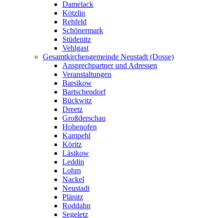
Damelack
Kötzlin
Rehfeld
Schönermark
Stüdenitz
Vehlgast
Gesamtkirchengemeinde Neustadt (Dosse)
Ansprechpartner und Adressen
Veranstaltungen
Barsikow
Bartschendorf
Bückwitz
Dreetz
Großderschau
Hohenofen
Kampehl
Köritz
Läsikow
Leddin
Lohm
Nackel
Neustadt
Plänitz
Roddahn
Segeletz