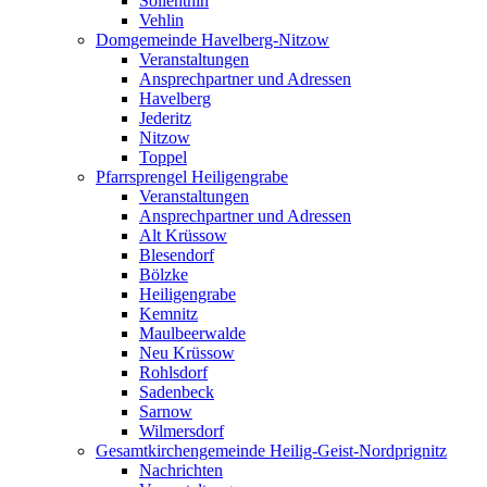
Söllenthin
Vehlin
Domgemeinde Havelberg-Nitzow
Veranstaltungen
Ansprechpartner und Adressen
Havelberg
Jederitz
Nitzow
Toppel
Pfarrsprengel Heiligengrabe
Veranstaltungen
Ansprechpartner und Adressen
Alt Krüssow
Blesendorf
Bölzke
Heiligengrabe
Kemnitz
Maulbeerwalde
Neu Krüssow
Rohlsdorf
Sadenbeck
Sarnow
Wilmersdorf
Gesamtkirchengemeinde Heilig-Geist-Nordprignitz
Nachrichten