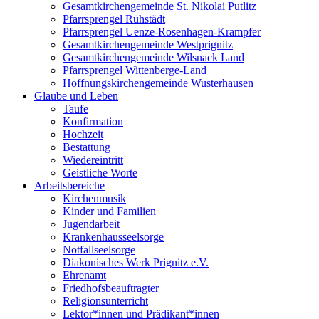
Gesamtkirchengemeinde St. Nikolai Putlitz
Pfarrsprengel Rühstädt
Pfarrsprengel Uenze-Rosenhagen-Krampfer
Gesamtkirchengemeinde Westprignitz
Gesamtkirchengemeinde Wilsnack Land
Pfarrsprengel Wittenberge-Land
Hoffnungskirchengemeinde Wusterhausen
Glaube und Leben
Taufe
Konfirmation
Hochzeit
Bestattung
Wiedereintritt
Geistliche Worte
Arbeitsbereiche
Kirchenmusik
Kinder und Familien
Jugendarbeit
Krankenhausseelsorge
Notfallseelsorge
Diakonisches Werk Prignitz e.V.
Ehrenamt
Friedhofsbeauftragter
Religionsunterricht
Lektor*innen und Prädikant*innen