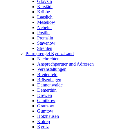
Glövzin
Karstädt
Kribbe
Laaslich
Mesekow
Nebelin
Postlin
Premslin
Stavenow
Strehlen
Pfarrsprengel Kyritz-Land
Nachrichten
Ansprechpartner und Adressen
Veranstaltungen
Breitenfeld
Brüsenhagen
Dannenwalde
Demerthin
Drewen
Gantikow
Granzow
Gumtow
Holzhausen
Kolrep
Kyritz