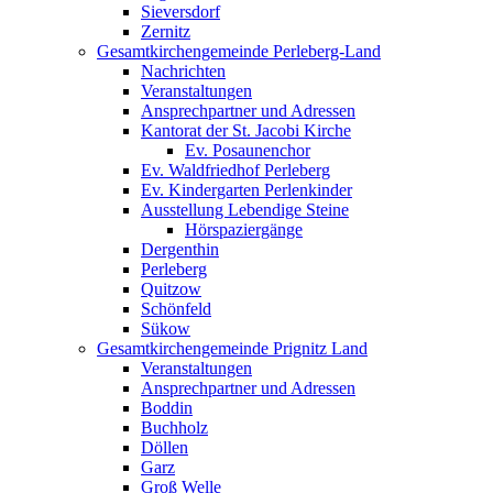
Sieversdorf
Zernitz
Gesamtkirchengemeinde Perleberg-Land
Nachrichten
Veranstaltungen
Ansprechpartner und Adressen
Kantorat der St. Jacobi Kirche
Ev. Posaunenchor
Ev. Waldfriedhof Perleberg
Ev. Kindergarten Perlenkinder
Ausstellung Lebendige Steine
Hörspaziergänge
Dergenthin
Perleberg
Quitzow
Schönfeld
Sükow
Gesamtkirchengemeinde Prignitz Land
Veranstaltungen
Ansprechpartner und Adressen
Boddin
Buchholz
Döllen
Garz
Groß Welle