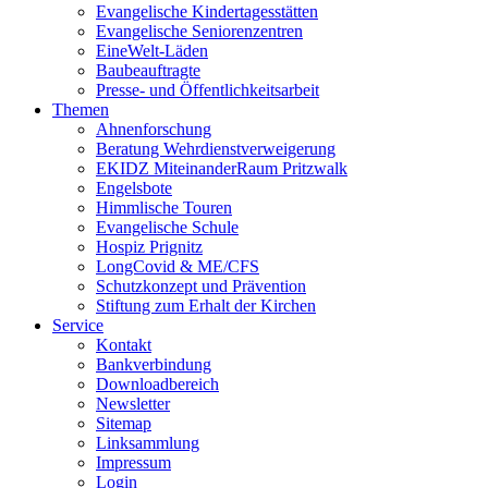
Evangelische Kindertagesstätten
Evangelische Seniorenzentren
EineWelt-Läden
Baubeauftragte
Presse- und Öffentlichkeitsarbeit
Themen
Ahnenforschung
Beratung Wehrdienstverweigerung
EKIDZ MiteinanderRaum Pritzwalk
Engelsbote
Himmlische Touren
Evangelische Schule
Hospiz Prignitz
LongCovid & ME/CFS
Schutzkonzept und Prävention
Stiftung zum Erhalt der Kirchen
Service
Kontakt
Bankverbindung
Downloadbereich
Newsletter
Sitemap
Linksammlung
Impressum
Login