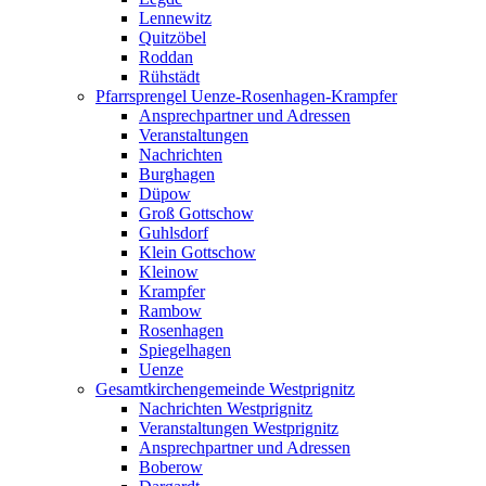
Lennewitz
Quitzöbel
Roddan
Rühstädt
Pfarrsprengel Uenze-Rosenhagen-Krampfer
Ansprechpartner und Adressen
Veranstaltungen
Nachrichten
Burghagen
Düpow
Groß Gottschow
Guhlsdorf
Klein Gottschow
Kleinow
Krampfer
Rambow
Rosenhagen
Spiegelhagen
Uenze
Gesamtkirchengemeinde Westprignitz
Nachrichten Westprignitz
Veranstaltungen Westprignitz
Ansprechpartner und Adressen
Boberow