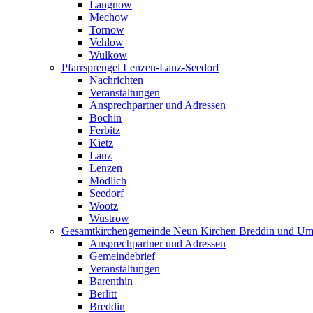
Langnow
Mechow
Tornow
Vehlow
Wulkow
Pfarrsprengel Lenzen-Lanz-Seedorf
Nachrichten
Veranstaltungen
Ansprechpartner und Adressen
Bochin
Ferbitz
Kietz
Lanz
Lenzen
Mödlich
Seedorf
Wootz
Wustrow
Gesamtkirchengemeinde Neun Kirchen Breddin und Um
Ansprechpartner und Adressen
Gemeindebrief
Veranstaltungen
Barenthin
Berlitt
Breddin