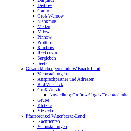
Dargardt
Deibow
Garlin
Groß Warnow
Mankmuß
Mellen
Milow
Pinnow
Pröttlin
Rambow
Reckenzin
Sargleben
Seetz
Gesamtkirchengemeinde Wilsnack Land
Veranstaltungen
Ansprechpartner und Adressen
Bad Wilsnack
Groß Werzin
Ausstellung Grüfte - Särge - Totengedenken
Grube
Kletzke
Viesecke
Pfarrsprengel Wittenberge-Land
Nachrichten
Veranstaltungen