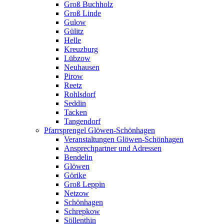
Groß Buchholz
Groß Linde
Gulow
Gülitz
Helle
Kreuzburg
Lübzow
Neuhausen
Pirow
Reetz
Rohlsdorf
Seddin
Tacken
Tangendorf
Pfarrsprengel Glöwen-Schönhagen
Veranstaltungen Glöwen-Schönhagen
Ansprechpartner und Adressen
Bendelin
Glöwen
Görike
Groß Leppin
Netzow
Schönhagen
Schrepkow
Söllenthin