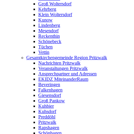
Groß Woltersdorf
Kehrberg
Klein Woltersdorf
Kunow
Lindenberg
Mesendorf
Reckenthin
Schönebeck
Tüchen
Vettin
Gesamtkirchengemeinde Region Pritzwalk
Nachrichten Pritzwalk
Veranstaltungen Pritzwalk
Ansprechpartner und Adressen
EKIDZ MiteinanderRaum
Beveringen
Falkenhagen
Giesensdorf
Groß Pankow
Kuhbier
Kuhsdorf
Preddöhl
Pritzwalk
Rapshagen
Schönhagen