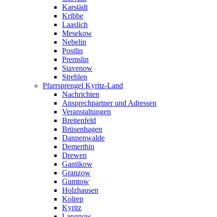
Karstädt
Kribbe
Laaslich
Mesekow
Nebelin
Postlin
Premslin
Stavenow
Strehlen
Pfarrsprengel Kyritz-Land
Nachrichten
Ansprechpartner und Adressen
Veranstaltungen
Breitenfeld
Brüsenhagen
Dannenwalde
Demerthin
Drewen
Gantikow
Granzow
Gumtow
Holzhausen
Kolrep
Kyritz
Langnow