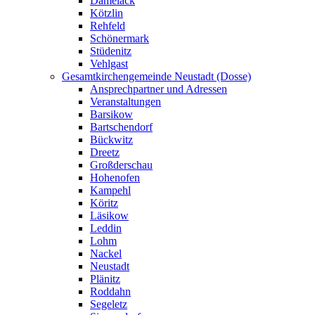
Damelack
Kötzlin
Rehfeld
Schönermark
Stüdenitz
Vehlgast
Gesamtkirchengemeinde Neustadt (Dosse)
Ansprechpartner und Adressen
Veranstaltungen
Barsikow
Bartschendorf
Bückwitz
Dreetz
Großderschau
Hohenofen
Kampehl
Köritz
Läsikow
Leddin
Lohm
Nackel
Neustadt
Plänitz
Roddahn
Segeletz