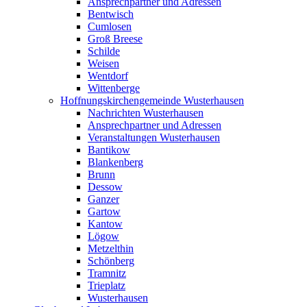
Ansprechpartner und Adressen
Bentwisch
Cumlosen
Groß Breese
Schilde
Weisen
Wentdorf
Wittenberge
Hoffnungskirchengemeinde Wusterhausen
Nachrichten Wusterhausen
Ansprechpartner und Adressen
Veranstaltungen Wusterhausen
Bantikow
Blankenberg
Brunn
Dessow
Ganzer
Gartow
Kantow
Lögow
Metzelthin
Schönberg
Tramnitz
Trieplatz
Wusterhausen