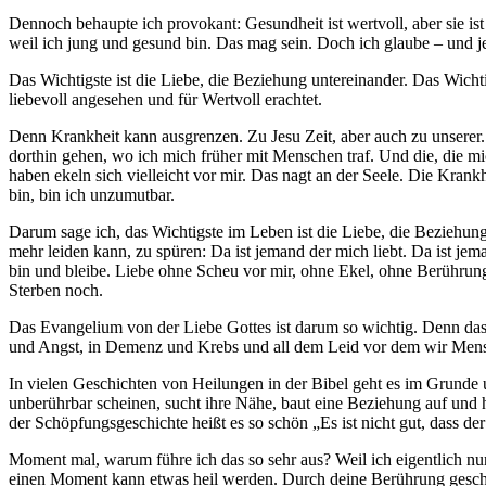
Dennoch behaupte ich provokant: Gesundheit ist wertvoll, aber sie ist
weil ich jung und gesund bin. Das mag sein. Doch ich glaube – und jetz
Das Wichtigste ist die Liebe, die Beziehung untereinander. Das Wichtig
liebevoll angesehen und für Wertvoll erachtet.
Denn Krankheit kann ausgrenzen. Zu Jesu Zeit, aber auch zu unserer. 
dorthin gehen, wo ich mich früher mit Menschen traf. Und die, die mic
haben ekeln sich vielleicht vor mir. Das nagt an der Seele. Die Krankhei
bin, bin ich unzumutbar.
Darum sage ich, das Wichtigste im Leben ist die Liebe, die Beziehung
mehr leiden kann, zu spüren: Da ist jemand der mich liebt. Da ist jem
bin und bleibe. Liebe ohne Scheu vor mir, ohne Ekel, ohne Berührung
Sterben noch.
Das Evangelium von der Liebe Gottes ist darum so wichtig. Denn das ist
und Angst, in Demenz und Krebs und all dem Leid vor dem wir Men
In vielen Geschichten von Heilungen in der Bibel geht es im Grunde
unberührbar scheinen, sucht ihre Nähe, baut eine Beziehung auf und h
der Schöpfungsgeschichte heißt es so schön „Es ist nicht gut, dass der
Moment mal, warum führe ich das so sehr aus? Weil ich eigentlich n
einen Moment kann etwas heil werden. Durch deine Berührung geschi