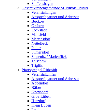
Steffenshagen
Gesamtkirchengemeinde St. Nikolai Putlitz
Veranstaltungen
Ansprechpartner und Adressen
Buckow
Grabow
Lockstädt
Mansfeld
Mertensdorf
Nettelbeck
Putlitz
Silmersdorf
Stepenitz / Marienfließ
Telschow
Triglitz
Pfarrsprengel Rühstädt
Veranstaltungen
Ansprechpartner und Adressen
Abbendorf
Bälow
Gnevsdorf
Groß Lüben
Hinzdorf
Klein Lüben
Legde