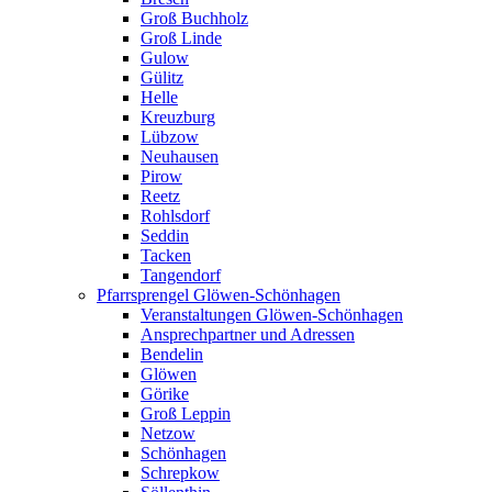
Groß Buchholz
Groß Linde
Gulow
Gülitz
Helle
Kreuzburg
Lübzow
Neuhausen
Pirow
Reetz
Rohlsdorf
Seddin
Tacken
Tangendorf
Pfarrsprengel Glöwen-Schönhagen
Veranstaltungen Glöwen-Schönhagen
Ansprechpartner und Adressen
Bendelin
Glöwen
Görike
Groß Leppin
Netzow
Schönhagen
Schrepkow