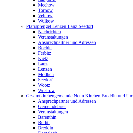
Mechow
Tornow
Vehlow
Wulkow
Pfarrsprengel Lenzen-Lanz-Seedorf
Nachrichten
Veranstaltungen
Ansprechpartner und Adressen
Bochin
Ferbitz
Kietz
Lanz
Lenzen
Mödlich
Seedorf
Wootz
Wustrow
Gesamtkirchengemeinde Neun Kirchen Breddin und Um
Ansprechpartner und Adressen
Gemeindebrief
Veranstaltungen
Barenthin
Berlitt
Breddin