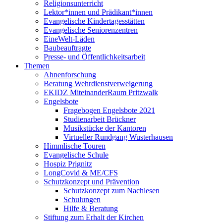
Religionsunterricht
Lektor*innen und Prädikant*innen
Evangelische Kindertagesstätten
Evangelische Seniorenzentren
EineWelt-Läden
Baubeauftragte
Presse- und Öffentlichkeitsarbeit
Themen
Ahnenforschung
Beratung Wehrdienstverweigerung
EKIDZ MiteinanderRaum Pritzwalk
Engelsbote
Fragebogen Engelsbote 2021
Studienarbeit Brückner
Musikstücke der Kantoren
Virtueller Rundgang Wusterhausen
Himmlische Touren
Evangelische Schule
Hospiz Prignitz
LongCovid & ME/CFS
Schutzkonzept und Prävention
Schutzkonzept zum Nachlesen
Schulungen
Hilfe & Beratung
Stiftung zum Erhalt der Kirchen