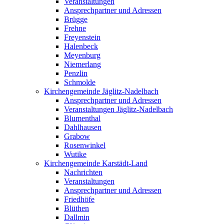
Veranstaltungen
Ansprechpartner und Adressen
Brügge
Frehne
Freyenstein
Halenbeck
Meyenburg
Niemerlang
Penzlin
Schmolde
Kirchengemeinde Jäglitz-Nadelbach
Ansprechpartner und Adressen
Veranstaltungen Jäglitz-Nadelbach
Blumenthal
Dahlhausen
Grabow
Rosenwinkel
Wutike
Kirchengemeinde Karstädt-Land
Nachrichten
Veranstaltungen
Ansprechpartner und Adressen
Friedhöfe
Blüthen
Dallmin