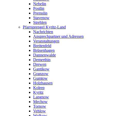
Nebelin
Postlin
Premslin
Stavenow
Strehlen
Pfarrsprengel Kyritz-Land
Nachrichten
Ansprechpartner und Adressen
Veranstaltungen
Breitenfeld
Brüsenhagen
Dannenwalde
Demerthin
Drewen
Gantikow
Granzow
Gumtow
Holzhausen
Kolrep
Kyritz
Langnow
Mechow
Tornow
Vehlow
Wulkow