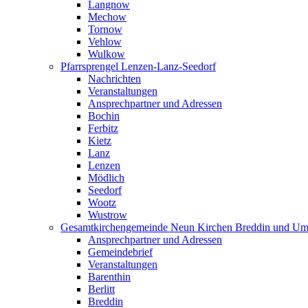
Langnow
Mechow
Tornow
Vehlow
Wulkow
Pfarrsprengel Lenzen-Lanz-Seedorf
Nachrichten
Veranstaltungen
Ansprechpartner und Adressen
Bochin
Ferbitz
Kietz
Lanz
Lenzen
Mödlich
Seedorf
Wootz
Wustrow
Gesamtkirchengemeinde Neun Kirchen Breddin und Um
Ansprechpartner und Adressen
Gemeindebrief
Veranstaltungen
Barenthin
Berlitt
Breddin