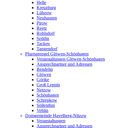
Helle
Kreuzburg
Lübzow
Neuhausen
Pirow
Reetz
Rohlsdorf
Seddin
Tacken
Tangendorf
Pfarrsprengel Glöwen-Schönhagen
Veranstaltungen Glöwen-Schönhagen
Ansprechpartner und Adressen
Bendelin
Glöwen
Görike
Groß Leppin
Netzow
Schönhagen
Schrepkow
Söllenthin
Vehlin
Domgemeinde Havelberg-Nitzow
Veranstaltungen
Ansprechpartner und Adressen