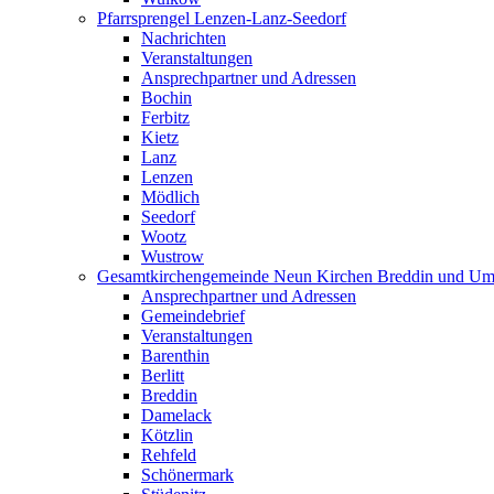
Pfarrsprengel Lenzen-Lanz-Seedorf
Nachrichten
Veranstaltungen
Ansprechpartner und Adressen
Bochin
Ferbitz
Kietz
Lanz
Lenzen
Mödlich
Seedorf
Wootz
Wustrow
Gesamtkirchengemeinde Neun Kirchen Breddin und Um
Ansprechpartner und Adressen
Gemeindebrief
Veranstaltungen
Barenthin
Berlitt
Breddin
Damelack
Kötzlin
Rehfeld
Schönermark