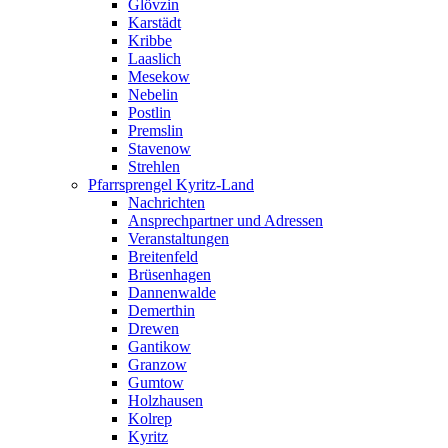
Glövzin
Karstädt
Kribbe
Laaslich
Mesekow
Nebelin
Postlin
Premslin
Stavenow
Strehlen
Pfarrsprengel Kyritz-Land
Nachrichten
Ansprechpartner und Adressen
Veranstaltungen
Breitenfeld
Brüsenhagen
Dannenwalde
Demerthin
Drewen
Gantikow
Granzow
Gumtow
Holzhausen
Kolrep
Kyritz