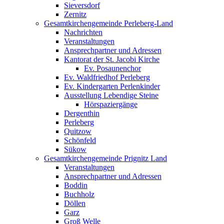
Sieversdorf
Zernitz
Gesamtkirchengemeinde Perleberg-Land
Nachrichten
Veranstaltungen
Ansprechpartner und Adressen
Kantorat der St. Jacobi Kirche
Ev. Posaunenchor
Ev. Waldfriedhof Perleberg
Ev. Kindergarten Perlenkinder
Ausstellung Lebendige Steine
Hörspaziergänge
Dergenthin
Perleberg
Quitzow
Schönfeld
Sükow
Gesamtkirchengemeinde Prignitz Land
Veranstaltungen
Ansprechpartner und Adressen
Boddin
Buchholz
Döllen
Garz
Groß Welle