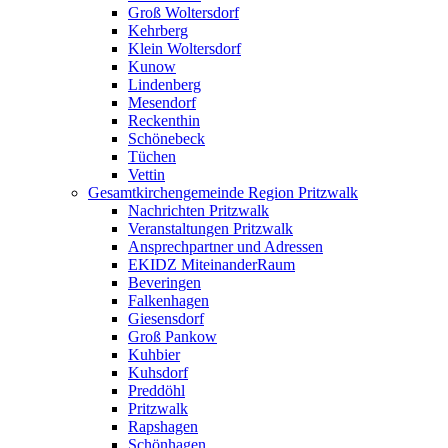
Groß Woltersdorf
Kehrberg
Klein Woltersdorf
Kunow
Lindenberg
Mesendorf
Reckenthin
Schönebeck
Tüchen
Vettin
Gesamtkirchengemeinde Region Pritzwalk
Nachrichten Pritzwalk
Veranstaltungen Pritzwalk
Ansprechpartner und Adressen
EKIDZ MiteinanderRaum
Beveringen
Falkenhagen
Giesensdorf
Groß Pankow
Kuhbier
Kuhsdorf
Preddöhl
Pritzwalk
Rapshagen
Schönhagen