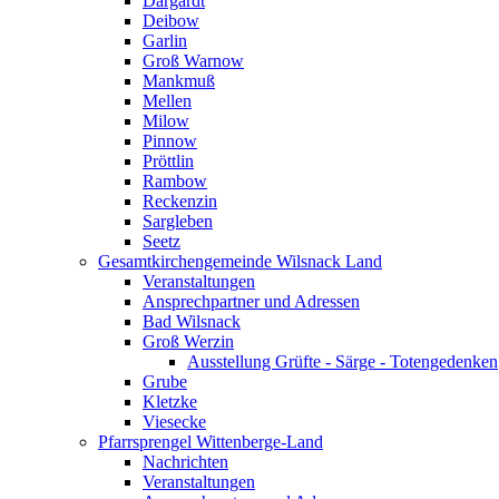
Dargardt
Deibow
Garlin
Groß Warnow
Mankmuß
Mellen
Milow
Pinnow
Pröttlin
Rambow
Reckenzin
Sargleben
Seetz
Gesamtkirchengemeinde Wilsnack Land
Veranstaltungen
Ansprechpartner und Adressen
Bad Wilsnack
Groß Werzin
Ausstellung Grüfte - Särge - Totengedenken
Grube
Kletzke
Viesecke
Pfarrsprengel Wittenberge-Land
Nachrichten
Veranstaltungen