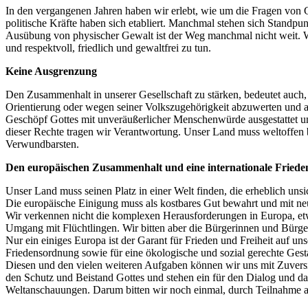
In den vergangenen Jahren haben wir erlebt, wie um die Fragen von G
politische Kräfte haben sich etabliert. Manchmal stehen sich Standp
Ausübung von physischer Gewalt ist der Weg manchmal nicht weit. Wir f
und respektvoll, friedlich und gewaltfrei zu tun.
Keine Ausgrenzung
Den Zusammenhalt in unserer Gesellschaft zu stärken, bedeutet auch,
Orientierung oder wegen seiner Volkszugehörigkeit abzuwerten und a
Geschöpf Gottes mit unveräußerlicher Menschenwürde ausgestattet u
dieser Rechte tragen wir Verantwortung. Unser Land muss weltoffen
Verwundbarsten.
Den europäischen Zusammenhalt und eine internationale Fried
Unser Land muss seinen Platz in einer Welt finden, die erheblich uns
Die europäische Einigung muss als kostbares Gut bewahrt und mit neu
Wir verkennen nicht die komplexen Herausforderungen in Europa, etw
Umgang mit Flüchtlingen. Wir bitten aber die Bürgerinnen und Bürger
Nur ein einiges Europa ist der Garant für Frieden und Freiheit auf u
Friedensordnung sowie für eine ökologische und sozial gerechte Gesta
Diesen und den vielen weiteren Aufgaben können wir uns mit Zuversic
den Schutz und Beistand Gottes und stehen ein für den Dialog und d
Weltanschauungen. Darum bitten wir noch einmal, durch Teilnahme 