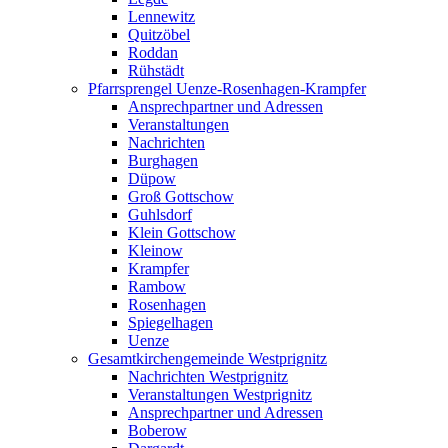
Lennewitz
Quitzöbel
Roddan
Rühstädt
Pfarrsprengel Uenze-Rosenhagen-Krampfer
Ansprechpartner und Adressen
Veranstaltungen
Nachrichten
Burghagen
Düpow
Groß Gottschow
Guhlsdorf
Klein Gottschow
Kleinow
Krampfer
Rambow
Rosenhagen
Spiegelhagen
Uenze
Gesamtkirchengemeinde Westprignitz
Nachrichten Westprignitz
Veranstaltungen Westprignitz
Ansprechpartner und Adressen
Boberow