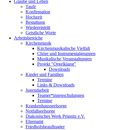
Glaube und Leben
Taufe
Konfirmation
Hochzeit
Bestattung
Wiedereintritt
Geistliche Worte
Arbeitsbereiche
Kirchenmusik
Kirchenmusikalische Vielfalt
Chöre und Instrumentalgruppen
Musikalische Veranstaltungen
Projekt "Orgelklang"
Downloads
Kinder und Familien
Termine
Links & Downloads
Jugendarbeit
Teamer*innenschulungen
Termine
Krankenhausseelsorge
Notfallseelsorge
Diakonisches Werk Prignitz e.V.
Ehrenamt
Friedhofsbeauftragter