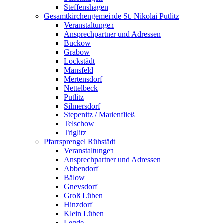
Steffenshagen
Gesamtkirchengemeinde St. Nikolai Putlitz
Veranstaltungen
Ansprechpartner und Adressen
Buckow
Grabow
Lockstädt
Mansfeld
Mertensdorf
Nettelbeck
Putlitz
Silmersdorf
Stepenitz / Marienfließ
Telschow
Triglitz
Pfarrsprengel Rühstädt
Veranstaltungen
Ansprechpartner und Adressen
Abbendorf
Bälow
Gnevsdorf
Groß Lüben
Hinzdorf
Klein Lüben
Legde