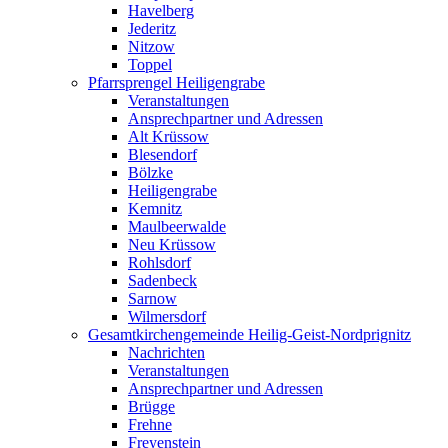
Havelberg
Jederitz
Nitzow
Toppel
Pfarrsprengel Heiligengrabe
Veranstaltungen
Ansprechpartner und Adressen
Alt Krüssow
Blesendorf
Bölzke
Heiligengrabe
Kemnitz
Maulbeerwalde
Neu Krüssow
Rohlsdorf
Sadenbeck
Sarnow
Wilmersdorf
Gesamtkirchengemeinde Heilig-Geist-Nordprignitz
Nachrichten
Veranstaltungen
Ansprechpartner und Adressen
Brügge
Frehne
Freyenstein