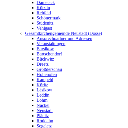
Damelack
Kötzlin
Rehfeld
Schönermark
Stüdenitz
Vehlgast
Gesamtkirchengemeinde Neustadt (Dosse)
Ansprechpartner und Adressen
Veranstaltungen
Barsikow
Bartschendorf
Bückwitz
Dreetz
Großderschau
Hohenofen
Kampehl
Köritz
Läsikow
Leddin
Lohm
Nackel
Neustadt
Plänitz
Roddahn
Segeletz