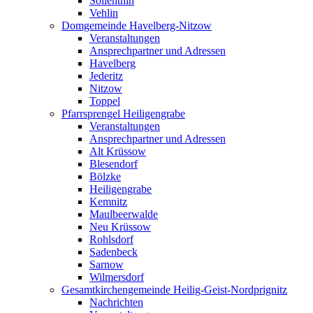
Söllenthin
Vehlin
Domgemeinde Havelberg-Nitzow
Veranstaltungen
Ansprechpartner und Adressen
Havelberg
Jederitz
Nitzow
Toppel
Pfarrsprengel Heiligengrabe
Veranstaltungen
Ansprechpartner und Adressen
Alt Krüssow
Blesendorf
Bölzke
Heiligengrabe
Kemnitz
Maulbeerwalde
Neu Krüssow
Rohlsdorf
Sadenbeck
Sarnow
Wilmersdorf
Gesamtkirchengemeinde Heilig-Geist-Nordprignitz
Nachrichten