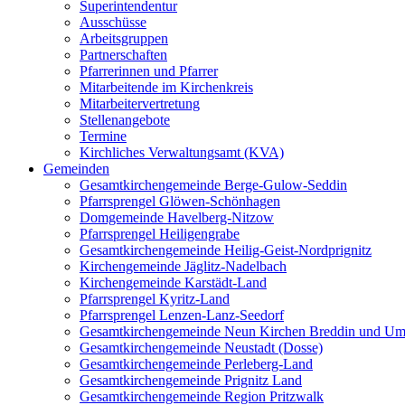
Superintendentur
Ausschüsse
Arbeitsgruppen
Partnerschaften
Pfarrerinnen und Pfarrer
Mitarbeitende im Kirchenkreis
Mitarbeitervertretung
Stellenangebote
Termine
Kirchliches Verwaltungsamt (KVA)
Gemeinden
Gesamtkirchengemeinde Berge-Gulow-Seddin
Pfarrsprengel Glöwen-Schönhagen
Domgemeinde Havelberg-Nitzow
Pfarrsprengel Heiligengrabe
Gesamtkirchengemeinde Heilig-Geist-Nordprignitz
Kirchengemeinde Jäglitz-Nadelbach
Kirchengemeinde Karstädt-Land
Pfarrsprengel Kyritz-Land
Pfarrsprengel Lenzen-Lanz-Seedorf
Gesamtkirchengemeinde Neun Kirchen Breddin und Um
Gesamtkirchengemeinde Neustadt (Dosse)
Gesamtkirchengemeinde Perleberg-Land
Gesamtkirchengemeinde Prignitz Land
Gesamtkirchengemeinde Region Pritzwalk