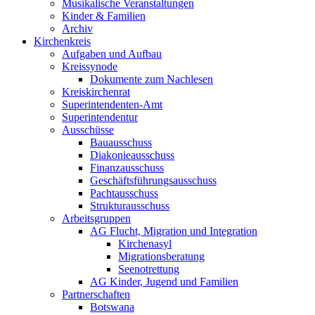
Musikalische Veranstaltungen
Kinder & Familien
Archiv
Kirchenkreis
Aufgaben und Aufbau
Kreissynode
Dokumente zum Nachlesen
Kreiskirchenrat
Superintendenten-Amt
Superintendentur
Ausschüsse
Bauausschuss
Diakonieausschuss
Finanzausschuss
Geschäftsführungsausschuss
Pachtausschuss
Strukturausschuss
Arbeitsgruppen
AG Flucht, Migration und Integration
Kirchenasyl
Migrationsberatung
Seenotrettung
AG Kinder, Jugend und Familien
Partnerschaften
Botswana