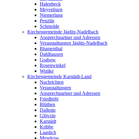
Halenbeck
Meyenburg
Niemerlang
Penzlin
Schmolde
Kirchengemeinde Jäglitz-Nadelbach
Ansprechpartner und Adressen
Veranstaltungen Jäglitz-Nadelbach
Blumenthal
Dahlhausen
Grabow
Rosenwinkel
Wutike
Kirchengemeinde Karstädt-Land
Nachrichten
Veranstaltungen
Ansprechpartner und Adressen
Friedhöfe
Blüthen
Dallmin
Glövzin
Karstädt
Kribbe
Laaslich
Mesekow