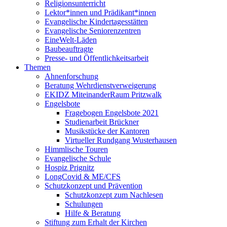
Religionsunterricht
Lektor*innen und Prädikant*innen
Evangelische Kindertagesstätten
Evangelische Seniorenzentren
EineWelt-Läden
Baubeauftragte
Presse- und Öffentlichkeitsarbeit
Themen
Ahnenforschung
Beratung Wehrdienstverweigerung
EKIDZ MiteinanderRaum Pritzwalk
Engelsbote
Fragebogen Engelsbote 2021
Studienarbeit Brückner
Musikstücke der Kantoren
Virtueller Rundgang Wusterhausen
Himmlische Touren
Evangelische Schule
Hospiz Prignitz
LongCovid & ME/CFS
Schutzkonzept und Prävention
Schutzkonzept zum Nachlesen
Schulungen
Hilfe & Beratung
Stiftung zum Erhalt der Kirchen