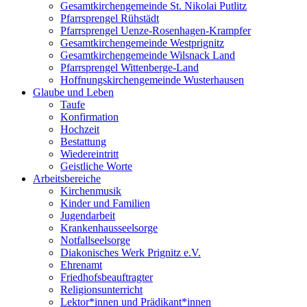
Gesamtkirchengemeinde St. Nikolai Putlitz
Pfarrsprengel Rühstädt
Pfarrsprengel Uenze-Rosenhagen-Krampfer
Gesamtkirchengemeinde Westprignitz
Gesamtkirchengemeinde Wilsnack Land
Pfarrsprengel Wittenberge-Land
Hoffnungskirchengemeinde Wusterhausen
Glaube und Leben
Taufe
Konfirmation
Hochzeit
Bestattung
Wiedereintritt
Geistliche Worte
Arbeitsbereiche
Kirchenmusik
Kinder und Familien
Jugendarbeit
Krankenhausseelsorge
Notfallseelsorge
Diakonisches Werk Prignitz e.V.
Ehrenamt
Friedhofsbeauftragter
Religionsunterricht
Lektor*innen und Prädikant*innen