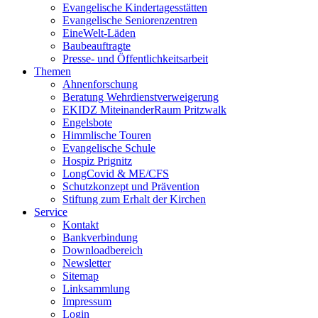
Evangelische Kindertagesstätten
Evangelische Seniorenzentren
EineWelt-Läden
Baubeauftragte
Presse- und Öffentlichkeitsarbeit
Themen
Ahnenforschung
Beratung Wehrdienstverweigerung
EKIDZ MiteinanderRaum Pritzwalk
Engelsbote
Himmlische Touren
Evangelische Schule
Hospiz Prignitz
LongCovid & ME/CFS
Schutzkonzept und Prävention
Stiftung zum Erhalt der Kirchen
Service
Kontakt
Bankverbindung
Downloadbereich
Newsletter
Sitemap
Linksammlung
Impressum
Login