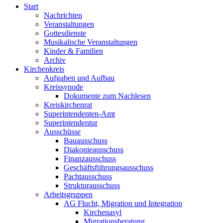
Start
Nachrichten
Veranstaltungen
Gottesdienste
Musikalische Veranstaltungen
Kinder & Familien
Archiv
Kirchenkreis
Aufgaben und Aufbau
Kreissynode
Dokumente zum Nachlesen
Kreiskirchenrat
Superintendenten-Amt
Superintendentur
Ausschüsse
Bauausschuss
Diakonieausschuss
Finanzausschuss
Geschäftsführungsausschuss
Pachtausschuss
Strukturausschuss
Arbeitsgruppen
AG Flucht, Migration und Integration
Kirchenasyl
Migrationsberatung