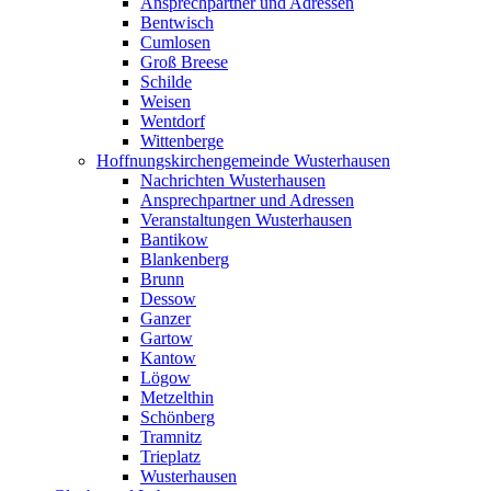
Ansprechpartner und Adressen
Bentwisch
Cumlosen
Groß Breese
Schilde
Weisen
Wentdorf
Wittenberge
Hoffnungskirchengemeinde Wusterhausen
Nachrichten Wusterhausen
Ansprechpartner und Adressen
Veranstaltungen Wusterhausen
Bantikow
Blankenberg
Brunn
Dessow
Ganzer
Gartow
Kantow
Lögow
Metzelthin
Schönberg
Tramnitz
Trieplatz
Wusterhausen