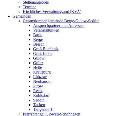
Stellenangebote
Termine
Kirchliches Verwaltungsamt (KVA)
Gemeinden
Gesamtkirchengemeinde Berge-Gulow-Seddin
Ansprechpartner und Adressen
Veranstaltungen
Baek
Berge
Bresch
Groß Buchholz
Groß Linde
Gulow
Gülitz
Helle
Kreuzburg
Lübzow
Neuhausen
Pirow
Reetz
Rohlsdorf
Seddin
Tacken
Tangendorf
Pfarrsprengel Glöwen-Schönhagen