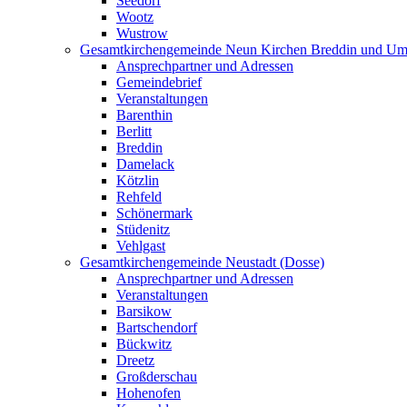
Seedorf
Wootz
Wustrow
Gesamtkirchengemeinde Neun Kirchen Breddin und Um
Ansprechpartner und Adressen
Gemeindebrief
Veranstaltungen
Barenthin
Berlitt
Breddin
Damelack
Kötzlin
Rehfeld
Schönermark
Stüdenitz
Vehlgast
Gesamtkirchengemeinde Neustadt (Dosse)
Ansprechpartner und Adressen
Veranstaltungen
Barsikow
Bartschendorf
Bückwitz
Dreetz
Großderschau
Hohenofen