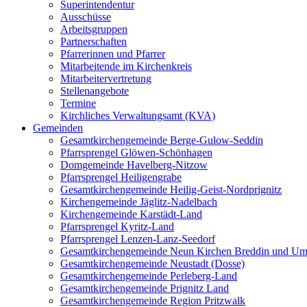
Superintendentur
Ausschüsse
Arbeitsgruppen
Partnerschaften
Pfarrerinnen und Pfarrer
Mitarbeitende im Kirchenkreis
Mitarbeitervertretung
Stellenangebote
Termine
Kirchliches Verwaltungsamt (KVA)
Gemeinden
Gesamtkirchengemeinde Berge-Gulow-Seddin
Pfarrsprengel Glöwen-Schönhagen
Domgemeinde Havelberg-Nitzow
Pfarrsprengel Heiligengrabe
Gesamtkirchengemeinde Heilig-Geist-Nordprignitz
Kirchengemeinde Jäglitz-Nadelbach
Kirchengemeinde Karstädt-Land
Pfarrsprengel Kyritz-Land
Pfarrsprengel Lenzen-Lanz-Seedorf
Gesamtkirchengemeinde Neun Kirchen Breddin und Um
Gesamtkirchengemeinde Neustadt (Dosse)
Gesamtkirchengemeinde Perleberg-Land
Gesamtkirchengemeinde Prignitz Land
Gesamtkirchengemeinde Region Pritzwalk