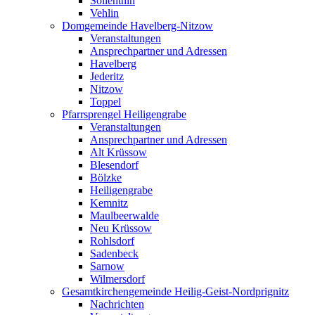
Söllenthin
Vehlin
Domgemeinde Havelberg-Nitzow
Veranstaltungen
Ansprechpartner und Adressen
Havelberg
Jederitz
Nitzow
Toppel
Pfarrsprengel Heiligengrabe
Veranstaltungen
Ansprechpartner und Adressen
Alt Krüssow
Blesendorf
Bölzke
Heiligengrabe
Kemnitz
Maulbeerwalde
Neu Krüssow
Rohlsdorf
Sadenbeck
Sarnow
Wilmersdorf
Gesamtkirchengemeinde Heilig-Geist-Nordprignitz
Nachrichten