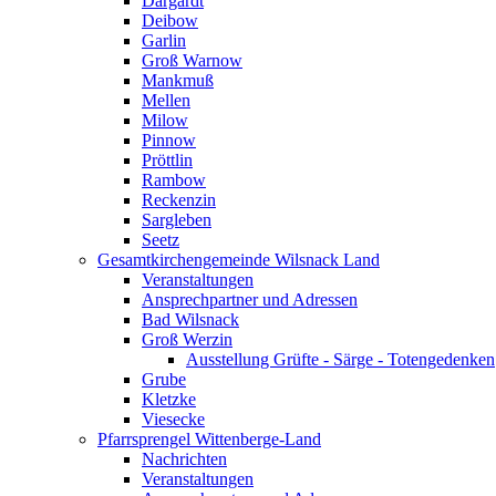
Dargardt
Deibow
Garlin
Groß Warnow
Mankmuß
Mellen
Milow
Pinnow
Pröttlin
Rambow
Reckenzin
Sargleben
Seetz
Gesamtkirchengemeinde Wilsnack Land
Veranstaltungen
Ansprechpartner und Adressen
Bad Wilsnack
Groß Werzin
Ausstellung Grüfte - Särge - Totengedenken
Grube
Kletzke
Viesecke
Pfarrsprengel Wittenberge-Land
Nachrichten
Veranstaltungen