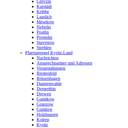
Glövzin
Karstädt
Kribbe
Laaslich
Mesekow
Nebelin
Postlin
Premslin
Stavenow
Strehlen
Pfarrsprengel Kyritz-Land
Nachrichten
Ansprechpartner und Adressen
Veranstaltungen
Breitenfeld
Brüsenhagen
Dannenwalde
Demerthin
Drewen
Gantikow
Granzow
Gumtow
Holzhausen
Kolrep
Kyritz