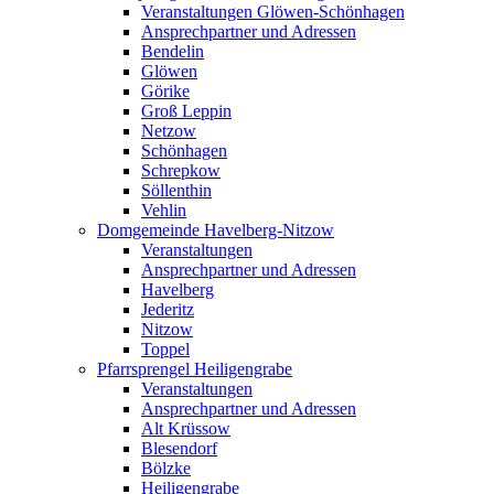
Veranstaltungen Glöwen-Schönhagen
Ansprechpartner und Adressen
Bendelin
Glöwen
Görike
Groß Leppin
Netzow
Schönhagen
Schrepkow
Söllenthin
Vehlin
Domgemeinde Havelberg-Nitzow
Veranstaltungen
Ansprechpartner und Adressen
Havelberg
Jederitz
Nitzow
Toppel
Pfarrsprengel Heiligengrabe
Veranstaltungen
Ansprechpartner und Adressen
Alt Krüssow
Blesendorf
Bölzke
Heiligengrabe