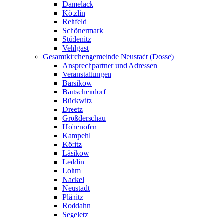
Damelack
Kötzlin
Rehfeld
Schönermark
Stüdenitz
Vehlgast
Gesamtkirchengemeinde Neustadt (Dosse)
Ansprechpartner und Adressen
Veranstaltungen
Barsikow
Bartschendorf
Bückwitz
Dreetz
Großderschau
Hohenofen
Kampehl
Köritz
Läsikow
Leddin
Lohm
Nackel
Neustadt
Plänitz
Roddahn
Segeletz