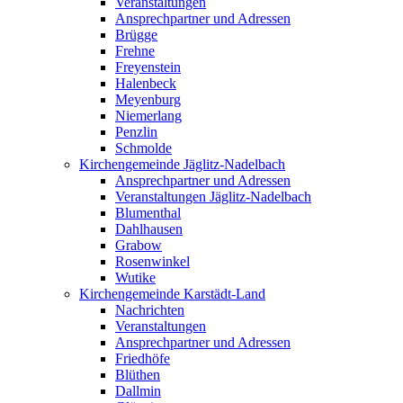
Veranstaltungen
Ansprechpartner und Adressen
Brügge
Frehne
Freyenstein
Halenbeck
Meyenburg
Niemerlang
Penzlin
Schmolde
Kirchengemeinde Jäglitz-Nadelbach
Ansprechpartner und Adressen
Veranstaltungen Jäglitz-Nadelbach
Blumenthal
Dahlhausen
Grabow
Rosenwinkel
Wutike
Kirchengemeinde Karstädt-Land
Nachrichten
Veranstaltungen
Ansprechpartner und Adressen
Friedhöfe
Blüthen
Dallmin