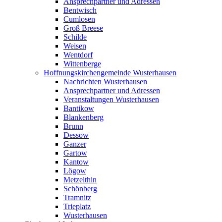
Ansprechpartner und Adressen
Bentwisch
Cumlosen
Groß Breese
Schilde
Weisen
Wentdorf
Wittenberge
Hoffnungskirchengemeinde Wusterhausen
Nachrichten Wusterhausen
Ansprechpartner und Adressen
Veranstaltungen Wusterhausen
Bantikow
Blankenberg
Brunn
Dessow
Ganzer
Gartow
Kantow
Lögow
Metzelthin
Schönberg
Tramnitz
Trieplatz
Wusterhausen