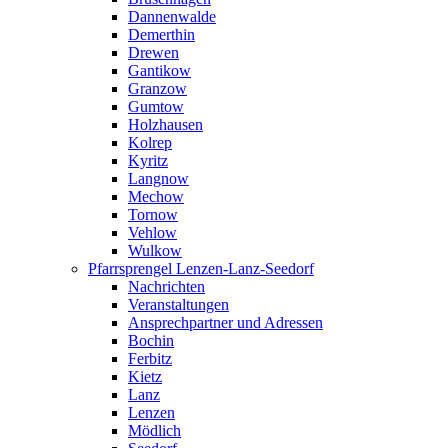
Dannenwalde
Demerthin
Drewen
Gantikow
Granzow
Gumtow
Holzhausen
Kolrep
Kyritz
Langnow
Mechow
Tornow
Vehlow
Wulkow
Pfarrsprengel Lenzen-Lanz-Seedorf
Nachrichten
Veranstaltungen
Ansprechpartner und Adressen
Bochin
Ferbitz
Kietz
Lanz
Lenzen
Mödlich