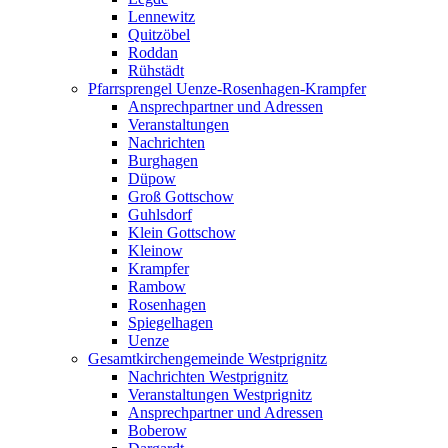
Lennewitz
Quitzöbel
Roddan
Rühstädt
Pfarrsprengel Uenze-Rosenhagen-Krampfer
Ansprechpartner und Adressen
Veranstaltungen
Nachrichten
Burghagen
Düpow
Groß Gottschow
Guhlsdorf
Klein Gottschow
Kleinow
Krampfer
Rambow
Rosenhagen
Spiegelhagen
Uenze
Gesamtkirchengemeinde Westprignitz
Nachrichten Westprignitz
Veranstaltungen Westprignitz
Ansprechpartner und Adressen
Boberow