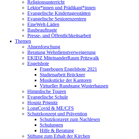
Religionsunterricht
Lektor*innen und Prädikant*innen
Evangelische Kindertagesstätten
Evangelische Seniorenzentren
EineWelt-Läden
Baubeauftragte
Presse- und Öffentlichkeitsarbeit
Themen
Ahnenforschung
Beratung Wehrdienstverweigerung
EKIDZ MiteinanderRaum Pritzwalk
Engelsbote
Fragebogen Engelsbote 2021
Studienarbeit Brückner
Musikstücke der Kantoren
Virtueller Rundgang Wusterhausen
Himmlische Touren
Evangelische Schule
Hospiz Prignitz
LongCovid & ME/CFS
Schutzkonzept und Prävention
Schutzkonzept zum Nachlesen
Schulungen
Hilfe & Beratung
Stiftung zum Erhalt der Kirchen