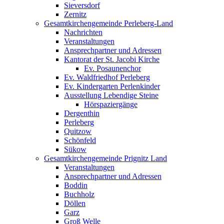
Sieversdorf
Zernitz
Gesamtkirchengemeinde Perleberg-Land
Nachrichten
Veranstaltungen
Ansprechpartner und Adressen
Kantorat der St. Jacobi Kirche
Ev. Posaunenchor
Ev. Waldfriedhof Perleberg
Ev. Kindergarten Perlenkinder
Ausstellung Lebendige Steine
Hörspaziergänge
Dergenthin
Perleberg
Quitzow
Schönfeld
Sükow
Gesamtkirchengemeinde Prignitz Land
Veranstaltungen
Ansprechpartner und Adressen
Boddin
Buchholz
Döllen
Garz
Groß Welle