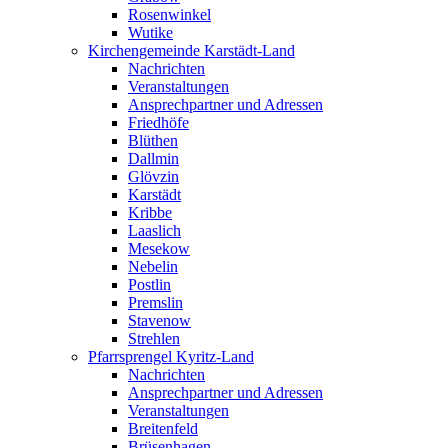
Rosenwinkel
Wutike
Kirchengemeinde Karstädt-Land
Nachrichten
Veranstaltungen
Ansprechpartner und Adressen
Friedhöfe
Blüthen
Dallmin
Glövzin
Karstädt
Kribbe
Laaslich
Mesekow
Nebelin
Postlin
Premslin
Stavenow
Strehlen
Pfarrsprengel Kyritz-Land
Nachrichten
Ansprechpartner und Adressen
Veranstaltungen
Breitenfeld
Brüsenhagen