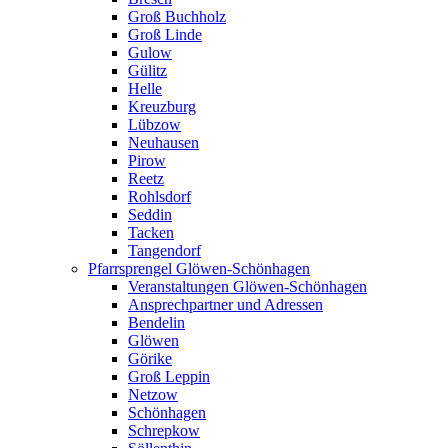
Groß Buchholz
Groß Linde
Gulow
Gülitz
Helle
Kreuzburg
Lübzow
Neuhausen
Pirow
Reetz
Rohlsdorf
Seddin
Tacken
Tangendorf
Pfarrsprengel Glöwen-Schönhagen
Veranstaltungen Glöwen-Schönhagen
Ansprechpartner und Adressen
Bendelin
Glöwen
Görike
Groß Leppin
Netzow
Schönhagen
Schrepkow