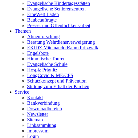
Evangelische Kindertagesstätten
Evangelische Seniorenzentren
EineWelt-Läden
Baubeauftragte
Presse- und Öffentlichkeitsarbeit
Themen
Ahnenforschung
Beratung Wehrdienstverweigerung
EKIDZ MiteinanderRaum Pritzwalk
Engelsbote
Himmlische Touren
Evangelische Schule
Hospiz Prignitz
LongCovid & ME/CFS
Schutzkonzept und Prävention
Stiftung zum Erhalt der Kirchen
Service
Kontakt
Bankverbindung
Downloadbereich
Newsletter
Sitemap
Linksammlung
Impressum
Login