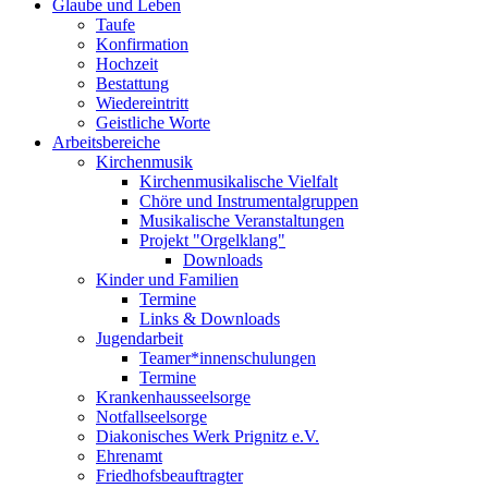
Glaube und Leben
Taufe
Konfirmation
Hochzeit
Bestattung
Wiedereintritt
Geistliche Worte
Arbeitsbereiche
Kirchenmusik
Kirchenmusikalische Vielfalt
Chöre und Instrumentalgruppen
Musikalische Veranstaltungen
Projekt "Orgelklang"
Downloads
Kinder und Familien
Termine
Links & Downloads
Jugendarbeit
Teamer*innenschulungen
Termine
Krankenhausseelsorge
Notfallseelsorge
Diakonisches Werk Prignitz e.V.
Ehrenamt
Friedhofsbeauftragter