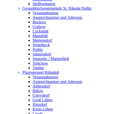
Steffenshagen
Gesamtkirchengemeinde St. Nikolai Putlitz
Veranstaltungen
Ansprechpartner und Adressen
Buckow
Grabow
Lockstädt
Mansfeld
Mertensdorf
Nettelbeck
Putlitz
Silmersdorf
Stepenitz / Marienfließ
Telschow
Triglitz
Pfarrsprengel Rühstädt
Veranstaltungen
Ansprechpartner und Adressen
Abbendorf
Bälow
Gnevsdorf
Groß Lüben
Hinzdorf
Klein Lüben
Legde