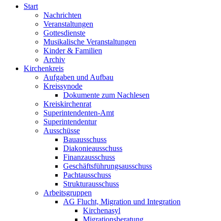
Start
Nachrichten
Veranstaltungen
Gottesdienste
Musikalische Veranstaltungen
Kinder & Familien
Archiv
Kirchenkreis
Aufgaben und Aufbau
Kreissynode
Dokumente zum Nachlesen
Kreiskirchenrat
Superintendenten-Amt
Superintendentur
Ausschüsse
Bauausschuss
Diakonieausschuss
Finanzausschuss
Geschäftsführungsausschuss
Pachtausschuss
Strukturausschuss
Arbeitsgruppen
AG Flucht, Migration und Integration
Kirchenasyl
Migrationsberatung