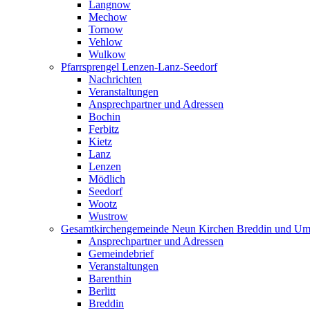
Langnow
Mechow
Tornow
Vehlow
Wulkow
Pfarrsprengel Lenzen-Lanz-Seedorf
Nachrichten
Veranstaltungen
Ansprechpartner und Adressen
Bochin
Ferbitz
Kietz
Lanz
Lenzen
Mödlich
Seedorf
Wootz
Wustrow
Gesamtkirchengemeinde Neun Kirchen Breddin und Um
Ansprechpartner und Adressen
Gemeindebrief
Veranstaltungen
Barenthin
Berlitt
Breddin