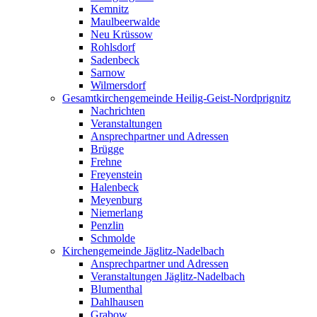
Kemnitz
Maulbeerwalde
Neu Krüssow
Rohlsdorf
Sadenbeck
Sarnow
Wilmersdorf
Gesamtkirchengemeinde Heilig-Geist-Nordprignitz
Nachrichten
Veranstaltungen
Ansprechpartner und Adressen
Brügge
Frehne
Freyenstein
Halenbeck
Meyenburg
Niemerlang
Penzlin
Schmolde
Kirchengemeinde Jäglitz-Nadelbach
Ansprechpartner und Adressen
Veranstaltungen Jäglitz-Nadelbach
Blumenthal
Dahlhausen
Grabow