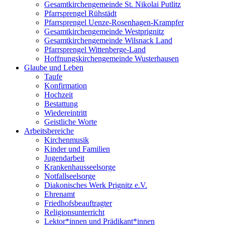
Gesamtkirchengemeinde St. Nikolai Putlitz
Pfarrsprengel Rühstädt
Pfarrsprengel Uenze-Rosenhagen-Krampfer
Gesamtkirchengemeinde Westprignitz
Gesamtkirchengemeinde Wilsnack Land
Pfarrsprengel Wittenberge-Land
Hoffnungskirchengemeinde Wusterhausen
Glaube und Leben
Taufe
Konfirmation
Hochzeit
Bestattung
Wiedereintritt
Geistliche Worte
Arbeitsbereiche
Kirchenmusik
Kinder und Familien
Jugendarbeit
Krankenhausseelsorge
Notfallseelsorge
Diakonisches Werk Prignitz e.V.
Ehrenamt
Friedhofsbeauftragter
Religionsunterricht
Lektor*innen und Prädikant*innen