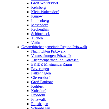
Groß Woltersdorf
Kehrberg
Klein Woltersdorf
Kunow
Lindenberg
Mesendorf
Reckenthin
Schönebeck
Tüchen
Vettin
Gesamtkirchengemeinde Region Pritzwalk
Nachrichten Pritzwalk
Veranstaltungen Pritzwalk
Ansprechpartner und Adressen
EKIDZ MiteinanderRaum
Beveringen
Falkenhagen
Giesensdorf
Groß Pankow
Kuhbier
Kuhsdorf
Preddöhl
Pritzwalk
Rapshagen
Schönhagen