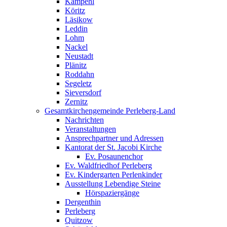
Kampehl
Köritz
Läsikow
Leddin
Lohm
Nackel
Neustadt
Plänitz
Roddahn
Segeletz
Sieversdorf
Zernitz
Gesamtkirchengemeinde Perleberg-Land
Nachrichten
Veranstaltungen
Ansprechpartner und Adressen
Kantorat der St. Jacobi Kirche
Ev. Posaunenchor
Ev. Waldfriedhof Perleberg
Ev. Kindergarten Perlenkinder
Ausstellung Lebendige Steine
Hörspaziergänge
Dergenthin
Perleberg
Quitzow