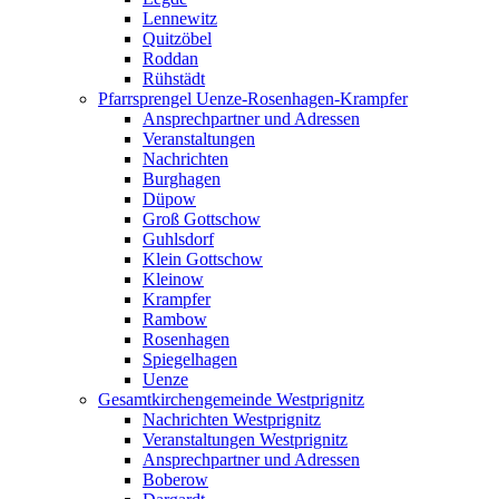
Lennewitz
Quitzöbel
Roddan
Rühstädt
Pfarrsprengel Uenze-Rosenhagen-Krampfer
Ansprechpartner und Adressen
Veranstaltungen
Nachrichten
Burghagen
Düpow
Groß Gottschow
Guhlsdorf
Klein Gottschow
Kleinow
Krampfer
Rambow
Rosenhagen
Spiegelhagen
Uenze
Gesamtkirchengemeinde Westprignitz
Nachrichten Westprignitz
Veranstaltungen Westprignitz
Ansprechpartner und Adressen
Boberow