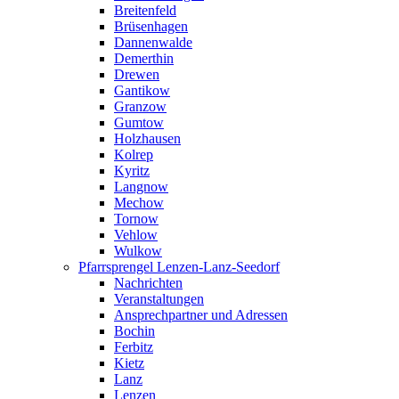
Breitenfeld
Brüsenhagen
Dannenwalde
Demerthin
Drewen
Gantikow
Granzow
Gumtow
Holzhausen
Kolrep
Kyritz
Langnow
Mechow
Tornow
Vehlow
Wulkow
Pfarrsprengel Lenzen-Lanz-Seedorf
Nachrichten
Veranstaltungen
Ansprechpartner und Adressen
Bochin
Ferbitz
Kietz
Lanz
Lenzen