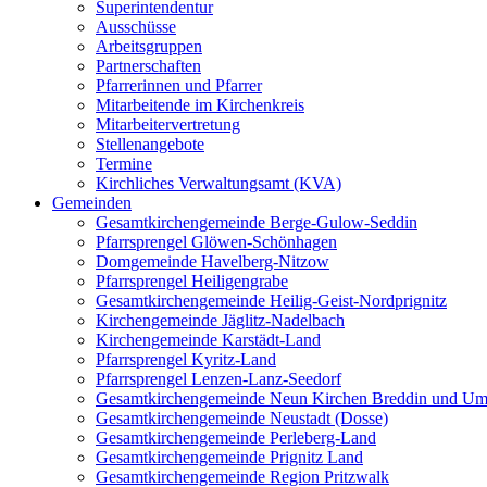
Superintendentur
Ausschüsse
Arbeitsgruppen
Partnerschaften
Pfarrerinnen und Pfarrer
Mitarbeitende im Kirchenkreis
Mitarbeitervertretung
Stellenangebote
Termine
Kirchliches Verwaltungsamt (KVA)
Gemeinden
Gesamtkirchengemeinde Berge-Gulow-Seddin
Pfarrsprengel Glöwen-Schönhagen
Domgemeinde Havelberg-Nitzow
Pfarrsprengel Heiligengrabe
Gesamtkirchengemeinde Heilig-Geist-Nordprignitz
Kirchengemeinde Jäglitz-Nadelbach
Kirchengemeinde Karstädt-Land
Pfarrsprengel Kyritz-Land
Pfarrsprengel Lenzen-Lanz-Seedorf
Gesamtkirchengemeinde Neun Kirchen Breddin und Um
Gesamtkirchengemeinde Neustadt (Dosse)
Gesamtkirchengemeinde Perleberg-Land
Gesamtkirchengemeinde Prignitz Land
Gesamtkirchengemeinde Region Pritzwalk