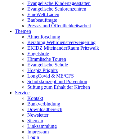
Evangelische Kindertagesstätten
Evangelische Seniorenzentren
EineWelt-Läden
Baubeauftragte
Presse- und Öffentlichkeitsarbeit
Themen
Ahnenforschung
Beratung Wehrdienstverweigerung
EKIDZ MiteinanderRaum Pritzwalk
Engelsbote
Himmlische Touren
Evangelische Schule
Hospiz Prignitz
LongCovid & ME/CFS
Schutzkonzept und Prävention
Stiftung zum Erhalt der Kirchen
Service
Kontakt
Bankverbindung
Downloadbereich
Newsletter
Sitemap
Linksammlung
Impressum
Login