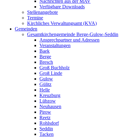
Nachrichten aus der MAV
Verfügbare Downloads
Stellenangebote
Termine
Kirchliches Verwaltungsamt (KVA)
Gemeinden
Gesamtkirchengemeinde Berge-Gulow-Seddin
Ansprechpartner und Adressen
Veranstaltungen
Baek
Berge
Bresch
Groß Buchholz
Groß Linde
Gulow
Gülitz
Helle
Kreuzburg
Lübzow
Neuhausen
Pirow
Reetz
Rohlsdorf
Seddin
Tacken