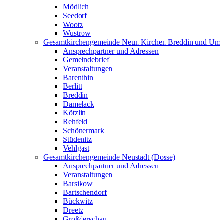
Mödlich
Seedorf
Wootz
Wustrow
Gesamtkirchengemeinde Neun Kirchen Breddin und Um
Ansprechpartner und Adressen
Gemeindebrief
Veranstaltungen
Barenthin
Berlitt
Breddin
Damelack
Kötzlin
Rehfeld
Schönermark
Stüdenitz
Vehlgast
Gesamtkirchengemeinde Neustadt (Dosse)
Ansprechpartner und Adressen
Veranstaltungen
Barsikow
Bartschendorf
Bückwitz
Dreetz
Großderschau