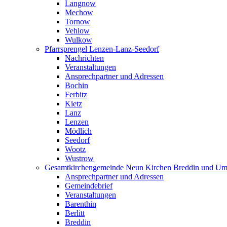
Langnow
Mechow
Tornow
Vehlow
Wulkow
Pfarrsprengel Lenzen-Lanz-Seedorf
Nachrichten
Veranstaltungen
Ansprechpartner und Adressen
Bochin
Ferbitz
Kietz
Lanz
Lenzen
Mödlich
Seedorf
Wootz
Wustrow
Gesamtkirchengemeinde Neun Kirchen Breddin und Um
Ansprechpartner und Adressen
Gemeindebrief
Veranstaltungen
Barenthin
Berlitt
Breddin