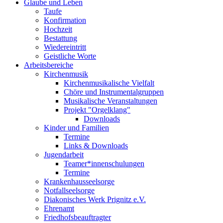
Glaube und Leben
Taufe
Konfirmation
Hochzeit
Bestattung
Wiedereintritt
Geistliche Worte
Arbeitsbereiche
Kirchenmusik
Kirchenmusikalische Vielfalt
Chöre und Instrumentalgruppen
Musikalische Veranstaltungen
Projekt "Orgelklang"
Downloads
Kinder und Familien
Termine
Links & Downloads
Jugendarbeit
Teamer*innenschulungen
Termine
Krankenhausseelsorge
Notfallseelsorge
Diakonisches Werk Prignitz e.V.
Ehrenamt
Friedhofsbeauftragter