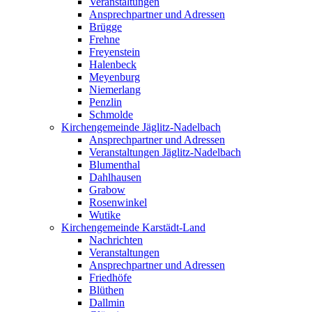
Veranstaltungen
Ansprechpartner und Adressen
Brügge
Frehne
Freyenstein
Halenbeck
Meyenburg
Niemerlang
Penzlin
Schmolde
Kirchengemeinde Jäglitz-Nadelbach
Ansprechpartner und Adressen
Veranstaltungen Jäglitz-Nadelbach
Blumenthal
Dahlhausen
Grabow
Rosenwinkel
Wutike
Kirchengemeinde Karstädt-Land
Nachrichten
Veranstaltungen
Ansprechpartner und Adressen
Friedhöfe
Blüthen
Dallmin