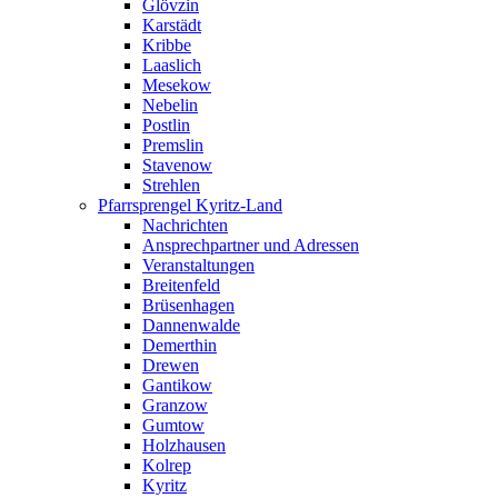
Glövzin
Karstädt
Kribbe
Laaslich
Mesekow
Nebelin
Postlin
Premslin
Stavenow
Strehlen
Pfarrsprengel Kyritz-Land
Nachrichten
Ansprechpartner und Adressen
Veranstaltungen
Breitenfeld
Brüsenhagen
Dannenwalde
Demerthin
Drewen
Gantikow
Granzow
Gumtow
Holzhausen
Kolrep
Kyritz