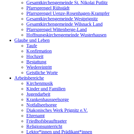
Gesamtkirchengemeinde St. Nikolai Putlitz
Pfarrsprengel Rühstädt
Pfarrsprengel Uenze-Rosenhagen-Krampfer
Gesamtkirchengemeinde Westprignitz
Gesamtkirchengemeinde Wilsnack Land
Pfarrsprengel Wittenberge-Land
Hoffnungskirchengemeinde Wusterhausen
Glaube und Leben
Taufe
Konfirmation
Hochzeit
Bestattung
Wiedereintritt
Geistliche Worte
Arbeitsbereiche
Kirchenmusik
Kinder und Familien
Jugendarbeit
Krankenhausseelsorge
Notfallseelsorge
Diakonisches Werk Prignitz e.V.
Ehrenamt
Friedhofsbeauftragter
Religionsunterricht
Lektor*innen und Prädikant*innen