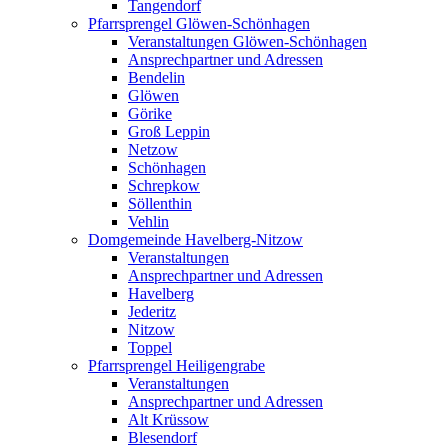
Tangendorf
Pfarrsprengel Glöwen-Schönhagen
Veranstaltungen Glöwen-Schönhagen
Ansprechpartner und Adressen
Bendelin
Glöwen
Görike
Groß Leppin
Netzow
Schönhagen
Schrepkow
Söllenthin
Vehlin
Domgemeinde Havelberg-Nitzow
Veranstaltungen
Ansprechpartner und Adressen
Havelberg
Jederitz
Nitzow
Toppel
Pfarrsprengel Heiligengrabe
Veranstaltungen
Ansprechpartner und Adressen
Alt Krüssow
Blesendorf