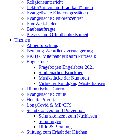
Religionsunterricht
Lektor*innen und Prädikant*innen
Evangelische Kindertagesstätten
Evangelische Seniorenzentren
EineWelt-Läden
Baubeauftragte
Presse- und Öffentlichkeitsarbeit
Themen
Ahnenforschung
Beratung Wehrdienstverweigerung
EKIDZ MiteinanderRaum Pritzwalk
Engelsbote
Fragebogen Engelsbote 2021
Studienarbeit Brückner
Musikstücke der Kantoren
Virtueller Rundgang Wusterhausen
Himmlische Touren
Evangelische Schule
Hospiz Prignitz
LongCovid & ME/CFS
Schutzkonzept und Prävention
Schutzkonzept zum Nachlesen
Schulungen
Hilfe & Beratung
Stiftung zum Erhalt der Kirchen