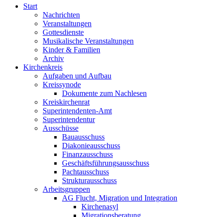
Start
Nachrichten
Veranstaltungen
Gottesdienste
Musikalische Veranstaltungen
Kinder & Familien
Archiv
Kirchenkreis
Aufgaben und Aufbau
Kreissynode
Dokumente zum Nachlesen
Kreiskirchenrat
Superintendenten-Amt
Superintendentur
Ausschüsse
Bauausschuss
Diakonieausschuss
Finanzausschuss
Geschäftsführungsausschuss
Pachtausschuss
Strukturausschuss
Arbeitsgruppen
AG Flucht, Migration und Integration
Kirchenasyl
Migrationsberatung