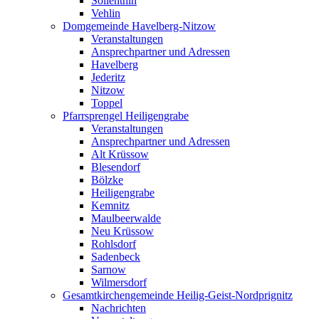
Söllenthin
Vehlin
Domgemeinde Havelberg-Nitzow
Veranstaltungen
Ansprechpartner und Adressen
Havelberg
Jederitz
Nitzow
Toppel
Pfarrsprengel Heiligengrabe
Veranstaltungen
Ansprechpartner und Adressen
Alt Krüssow
Blesendorf
Bölzke
Heiligengrabe
Kemnitz
Maulbeerwalde
Neu Krüssow
Rohlsdorf
Sadenbeck
Sarnow
Wilmersdorf
Gesamtkirchengemeinde Heilig-Geist-Nordprignitz
Nachrichten