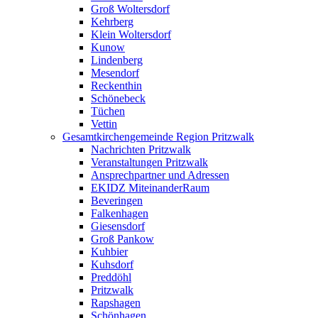
Groß Woltersdorf
Kehrberg
Klein Woltersdorf
Kunow
Lindenberg
Mesendorf
Reckenthin
Schönebeck
Tüchen
Vettin
Gesamtkirchengemeinde Region Pritzwalk
Nachrichten Pritzwalk
Veranstaltungen Pritzwalk
Ansprechpartner und Adressen
EKIDZ MiteinanderRaum
Beveringen
Falkenhagen
Giesensdorf
Groß Pankow
Kuhbier
Kuhsdorf
Preddöhl
Pritzwalk
Rapshagen
Schönhagen