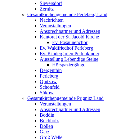
Sieversdorf
Zernitz
Gesamtkirchengemeinde Perleberg-Land
Nachrichten
Veranstaltungen
Ansprechpartner und Adressen
Kantorat der St. Jacobi Kirche
Ev. Posaunenchor
Ev. Waldfriedhof Perleberg
Ev. Kindergarten Perlenkinder
Ausstellung Lebendige Steine
Hörspaziergänge
Dergenthin
Perleberg
Quitzow
Schönfeld
Sükow
Gesamtkirchengemeinde Prignitz Land
Veranstaltungen
Ansprechpartner und Adressen
Boddin
Buchholz
Döllen
Garz
Groß Welle