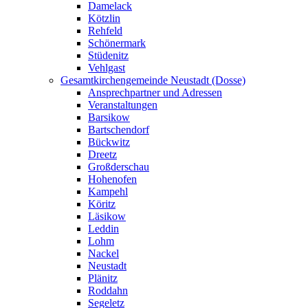
Damelack
Kötzlin
Rehfeld
Schönermark
Stüdenitz
Vehlgast
Gesamtkirchengemeinde Neustadt (Dosse)
Ansprechpartner und Adressen
Veranstaltungen
Barsikow
Bartschendorf
Bückwitz
Dreetz
Großderschau
Hohenofen
Kampehl
Köritz
Läsikow
Leddin
Lohm
Nackel
Neustadt
Plänitz
Roddahn
Segeletz