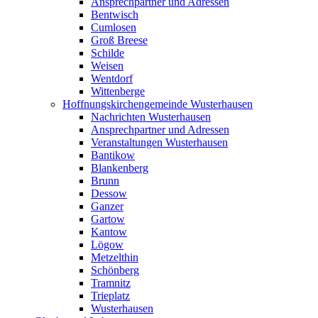
Ansprechpartner und Adressen
Bentwisch
Cumlosen
Groß Breese
Schilde
Weisen
Wentdorf
Wittenberge
Hoffnungskirchengemeinde Wusterhausen
Nachrichten Wusterhausen
Ansprechpartner und Adressen
Veranstaltungen Wusterhausen
Bantikow
Blankenberg
Brunn
Dessow
Ganzer
Gartow
Kantow
Lögow
Metzelthin
Schönberg
Tramnitz
Trieplatz
Wusterhausen