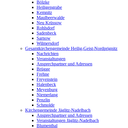
Bölzke
Heiligengrabe
Kemnitz
Maulbeerwalde
Neu Krüssow
Rohlsdorf
Sadenbeck
Sarnow
Wilmersdorf
Gesamtkirchengemeinde Heilig-Geist-Nordprignitz
Nachrichten
Veranstaltungen
Ansprechpartner und Adressen
Brügge
Frehne
Freyenstein
Halenbeck
Meyenburg
Niemerlang
Penzlin
Schmolde
Kirchengemeinde Jäglitz-Nadelbach
Ansprechpartner und Adressen
Veranstaltungen Jäglitz-Nadelbach
Blumenthal