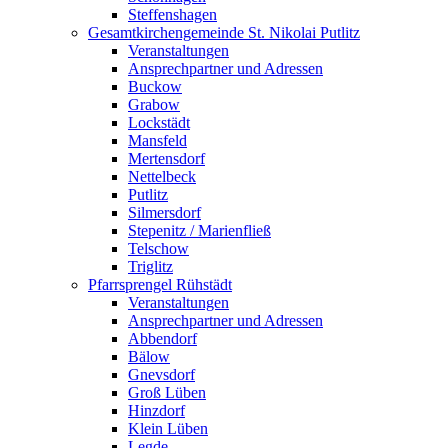
Steffenshagen
Gesamtkirchengemeinde St. Nikolai Putlitz
Veranstaltungen
Ansprechpartner und Adressen
Buckow
Grabow
Lockstädt
Mansfeld
Mertensdorf
Nettelbeck
Putlitz
Silmersdorf
Stepenitz / Marienfließ
Telschow
Triglitz
Pfarrsprengel Rühstädt
Veranstaltungen
Ansprechpartner und Adressen
Abbendorf
Bälow
Gnevsdorf
Groß Lüben
Hinzdorf
Klein Lüben
Legde