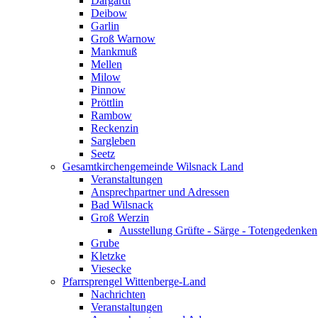
Dargardt
Deibow
Garlin
Groß Warnow
Mankmuß
Mellen
Milow
Pinnow
Pröttlin
Rambow
Reckenzin
Sargleben
Seetz
Gesamtkirchengemeinde Wilsnack Land
Veranstaltungen
Ansprechpartner und Adressen
Bad Wilsnack
Groß Werzin
Ausstellung Grüfte - Särge - Totengedenken
Grube
Kletzke
Viesecke
Pfarrsprengel Wittenberge-Land
Nachrichten
Veranstaltungen