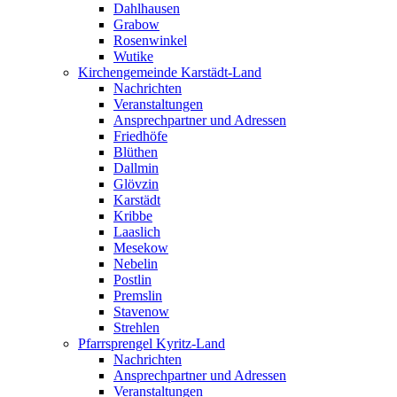
Dahlhausen
Grabow
Rosenwinkel
Wutike
Kirchengemeinde Karstädt-Land
Nachrichten
Veranstaltungen
Ansprechpartner und Adressen
Friedhöfe
Blüthen
Dallmin
Glövzin
Karstädt
Kribbe
Laaslich
Mesekow
Nebelin
Postlin
Premslin
Stavenow
Strehlen
Pfarrsprengel Kyritz-Land
Nachrichten
Ansprechpartner und Adressen
Veranstaltungen