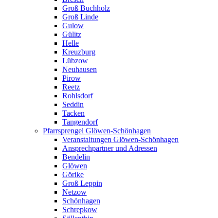
Groß Buchholz
Groß Linde
Gulow
Gülitz
Helle
Kreuzburg
Lübzow
Neuhausen
Pirow
Reetz
Rohlsdorf
Seddin
Tacken
Tangendorf
Pfarrsprengel Glöwen-Schönhagen
Veranstaltungen Glöwen-Schönhagen
Ansprechpartner und Adressen
Bendelin
Glöwen
Görike
Groß Leppin
Netzow
Schönhagen
Schrepkow