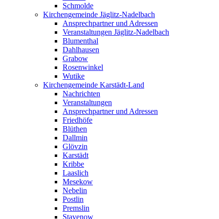
Schmolde
Kirchengemeinde Jäglitz-Nadelbach
Ansprechpartner und Adressen
Veranstaltungen Jäglitz-Nadelbach
Blumenthal
Dahlhausen
Grabow
Rosenwinkel
Wutike
Kirchengemeinde Karstädt-Land
Nachrichten
Veranstaltungen
Ansprechpartner und Adressen
Friedhöfe
Blüthen
Dallmin
Glövzin
Karstädt
Kribbe
Laaslich
Mesekow
Nebelin
Postlin
Premslin
Stavenow