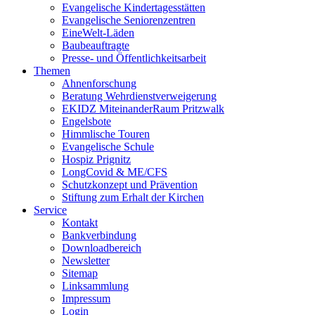
Evangelische Kindertagesstätten
Evangelische Seniorenzentren
EineWelt-Läden
Baubeauftragte
Presse- und Öffentlichkeitsarbeit
Themen
Ahnenforschung
Beratung Wehrdienstverweigerung
EKIDZ MiteinanderRaum Pritzwalk
Engelsbote
Himmlische Touren
Evangelische Schule
Hospiz Prignitz
LongCovid & ME/CFS
Schutzkonzept und Prävention
Stiftung zum Erhalt der Kirchen
Service
Kontakt
Bankverbindung
Downloadbereich
Newsletter
Sitemap
Linksammlung
Impressum
Login