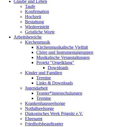
Glaube und Leben
Taufe
Konfirmation
Hochzeit
Bestattung
Wiedereintritt
Geistliche Worte
Arbeitsbereiche
Kirchenmusik
Kirchenmusikalische Vielfalt
Chöre und Instrumentalgruppen
Musikalische Veranstaltungen
Projekt "Orgelklang"
Downloads
Kinder und Familien
Termine
Links & Downloads
Jugendarbeit
Teamer*innenschulungen
Termine
Krankenhausseelsorge
Notfallseelsorge
Diakonisches Werk Prignitz e.V.
Ehrenamt
Friedhofsbeauftragter