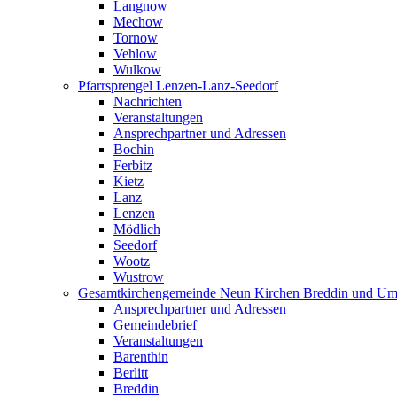
Langnow
Mechow
Tornow
Vehlow
Wulkow
Pfarrsprengel Lenzen-Lanz-Seedorf
Nachrichten
Veranstaltungen
Ansprechpartner und Adressen
Bochin
Ferbitz
Kietz
Lanz
Lenzen
Mödlich
Seedorf
Wootz
Wustrow
Gesamtkirchengemeinde Neun Kirchen Breddin und Um
Ansprechpartner und Adressen
Gemeindebrief
Veranstaltungen
Barenthin
Berlitt
Breddin