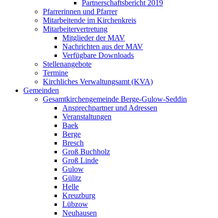
Partnerschaftsbericht 2019
Pfarrerinnen und Pfarrer
Mitarbeitende im Kirchenkreis
Mitarbeitervertretung
Mitglieder der MAV
Nachrichten aus der MAV
Verfügbare Downloads
Stellenangebote
Termine
Kirchliches Verwaltungsamt (KVA)
Gemeinden
Gesamtkirchengemeinde Berge-Gulow-Seddin
Ansprechpartner und Adressen
Veranstaltungen
Baek
Berge
Bresch
Groß Buchholz
Groß Linde
Gulow
Gülitz
Helle
Kreuzburg
Lübzow
Neuhausen