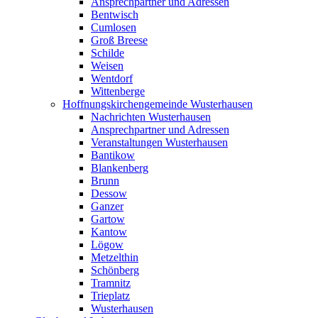
Ansprechpartner und Adressen
Bentwisch
Cumlosen
Groß Breese
Schilde
Weisen
Wentdorf
Wittenberge
Hoffnungskirchengemeinde Wusterhausen
Nachrichten Wusterhausen
Ansprechpartner und Adressen
Veranstaltungen Wusterhausen
Bantikow
Blankenberg
Brunn
Dessow
Ganzer
Gartow
Kantow
Lögow
Metzelthin
Schönberg
Tramnitz
Trieplatz
Wusterhausen