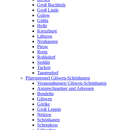
Groß Buchholz
Groß Linde
Gulow
Gülitz
Helle
Kreuzburg
Lübzow
Neuhausen
Pirow
Reetz
Rohlsdorf
Seddin
Tacken
Tangendorf
Pfarrsprengel Glöwen-Schönhagen
Veranstaltungen Glöwen-Schönhagen
Ansprechpartner und Adressen
Bendelin
Glöwen
Görike
Groß Leppin
Netzow
Schönhagen
Schrepkow