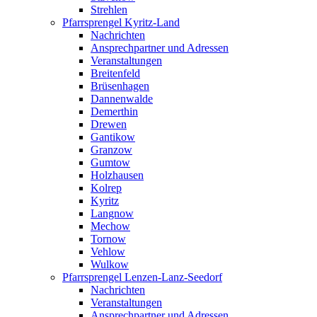
Strehlen
Pfarrsprengel Kyritz-Land
Nachrichten
Ansprechpartner und Adressen
Veranstaltungen
Breitenfeld
Brüsenhagen
Dannenwalde
Demerthin
Drewen
Gantikow
Granzow
Gumtow
Holzhausen
Kolrep
Kyritz
Langnow
Mechow
Tornow
Vehlow
Wulkow
Pfarrsprengel Lenzen-Lanz-Seedorf
Nachrichten
Veranstaltungen
Ansprechpartner und Adressen