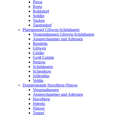
Pirow
Reetz
Rohlsdorf
Seddin
Tacken
Tangendorf
Pfarrsprengel Glöwen-Schönhagen
Veranstaltungen Glöwen-Schönhagen
Ansprechpartner und Adressen
Bendelin
Glöwen
Görike
Groß Leppin
Netzow
Schönhagen
Schrepkow
Söllenthin
Vehlin
Domgemeinde Havelberg-Nitzow
Veranstaltungen
Ansprechpartner und Adressen
Havelberg
Jederitz
Nitzow
Toppel