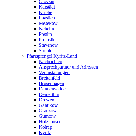
Glövzin
Karstädt
Kribbe
Laaslich
Mesekow
Nebelin
Postlin
Premslin
Stavenow
Strehlen
Pfarrsprengel Kyritz-Land
Nachrichten
Ansprechpartner und Adressen
Veranstaltungen
Breitenfeld
Brüsenhagen
Dannenwalde
Demerthin
Drewen
Gantikow
Granzow
Gumtow
Holzhausen
Kolrep
Kyritz