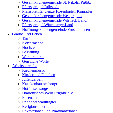
Gesamtkirchengemeinde St. Nikolai Putlitz
Pfarrsprengel Rühstädt
Pfarrsprengel Uenze-Rosenhagen-Krampfer
Gesamtkirchengemeinde Westprignitz
Gesamtkirchengemeinde Wilsnack Land
Pfarrsprengel Wittenberge-Land
Hoffnungskirchengemeinde Wusterhausen
Glaube und Leben
Taufe
Konfirmation
Hochzeit
Bestattung
Wiedereintritt
Geistliche Worte
Arbeitsbereiche
Kirchenmusik
Kinder und Familien
Jugendarbeit
Krankenhausseelsorge
Notfallseelsorge
Diakonisches Werk Prignitz e.V.
Ehrenamt
Friedhofsbeauftragter
Religionsunterricht
Lektor*innen und Prädikant*innen