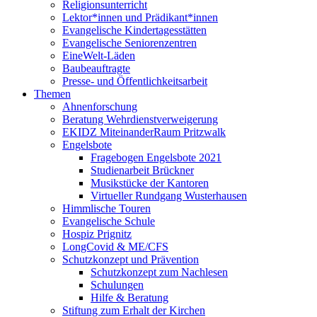
Religionsunterricht
Lektor*innen und Prädikant*innen
Evangelische Kindertagesstätten
Evangelische Seniorenzentren
EineWelt-Läden
Baubeauftragte
Presse- und Öffentlichkeitsarbeit
Themen
Ahnenforschung
Beratung Wehrdienstverweigerung
EKIDZ MiteinanderRaum Pritzwalk
Engelsbote
Fragebogen Engelsbote 2021
Studienarbeit Brückner
Musikstücke der Kantoren
Virtueller Rundgang Wusterhausen
Himmlische Touren
Evangelische Schule
Hospiz Prignitz
LongCovid & ME/CFS
Schutzkonzept und Prävention
Schutzkonzept zum Nachlesen
Schulungen
Hilfe & Beratung
Stiftung zum Erhalt der Kirchen