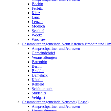
Bochin
Ferbitz
Kietz
Lanz
Lenzen
Mödlich
Seedorf
Wootz
Wustrow
Gesamtkirchengemeinde Neun Kirchen Breddin und Um
Ansprechpartner und Adressen
Gemeindebrief
Veranstaltungen
Barenthin
Berlitt
Breddin
Damelack
Kötzlin
Rehfeld
Schönermark
Stüdenitz
Vehlgast
Gesamtkirchengemeinde Neustadt (Dosse)
Ansprechpartner und Adressen
Veranstaltungen