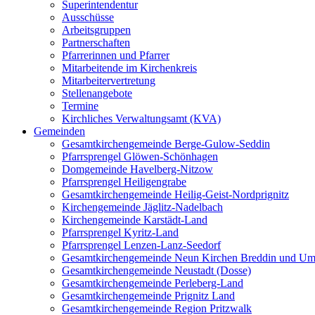
Superintendentur
Ausschüsse
Arbeitsgruppen
Partnerschaften
Pfarrerinnen und Pfarrer
Mitarbeitende im Kirchenkreis
Mitarbeitervertretung
Stellenangebote
Termine
Kirchliches Verwaltungsamt (KVA)
Gemeinden
Gesamtkirchengemeinde Berge-Gulow-Seddin
Pfarrsprengel Glöwen-Schönhagen
Domgemeinde Havelberg-Nitzow
Pfarrsprengel Heiligengrabe
Gesamtkirchengemeinde Heilig-Geist-Nordprignitz
Kirchengemeinde Jäglitz-Nadelbach
Kirchengemeinde Karstädt-Land
Pfarrsprengel Kyritz-Land
Pfarrsprengel Lenzen-Lanz-Seedorf
Gesamtkirchengemeinde Neun Kirchen Breddin und Um
Gesamtkirchengemeinde Neustadt (Dosse)
Gesamtkirchengemeinde Perleberg-Land
Gesamtkirchengemeinde Prignitz Land
Gesamtkirchengemeinde Region Pritzwalk