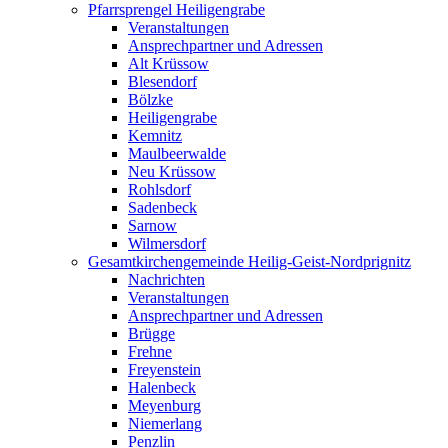
Pfarrsprengel Heiligengrabe
Veranstaltungen
Ansprechpartner und Adressen
Alt Krüssow
Blesendorf
Bölzke
Heiligengrabe
Kemnitz
Maulbeerwalde
Neu Krüssow
Rohlsdorf
Sadenbeck
Sarnow
Wilmersdorf
Gesamtkirchengemeinde Heilig-Geist-Nordprignitz
Nachrichten
Veranstaltungen
Ansprechpartner und Adressen
Brügge
Frehne
Freyenstein
Halenbeck
Meyenburg
Niemerlang
Penzlin