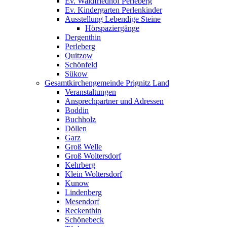
Ev. Waldfriedhof Perleberg
Ev. Kindergarten Perlenkinder
Ausstellung Lebendige Steine
Hörspaziergänge
Dergenthin
Perleberg
Quitzow
Schönfeld
Sükow
Gesamtkirchengemeinde Prignitz Land
Veranstaltungen
Ansprechpartner und Adressen
Boddin
Buchholz
Döllen
Garz
Groß Welle
Groß Woltersdorf
Kehrberg
Klein Woltersdorf
Kunow
Lindenberg
Mesendorf
Reckenthin
Schönebeck