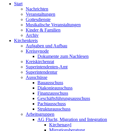
Start
Nachrichten
Veranstaltungen
Gottesdienste
Musikalische Veranstaltungen
Kinder & Familien
Archiv
Kirchenkreis
Aufgaben und Aufbau
Kreissynode
Dokumente zum Nachlesen
Kreiskirchenrat
Superintendenten-Amt
Superintendentur
Ausschüsse
Bauausschuss
Diakonieausschuss
Finanzausschuss
Geschäftsführungsausschuss
Pachtausschuss
Strukturausschuss
Arbeitsgruppen
AG Flucht, Migration und Integration
Kirchenasyl
Migrationsberatung