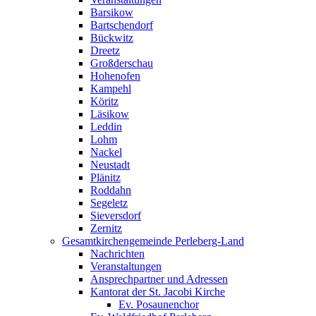
Barsikow
Bartschendorf
Bückwitz
Dreetz
Großderschau
Hohenofen
Kampehl
Köritz
Läsikow
Leddin
Lohm
Nackel
Neustadt
Plänitz
Roddahn
Segeletz
Sieversdorf
Zernitz
Gesamtkirchengemeinde Perleberg-Land
Nachrichten
Veranstaltungen
Ansprechpartner und Adressen
Kantorat der St. Jacobi Kirche
Ev. Posaunenchor