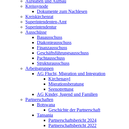
Aufgaben und Aufbau
Kreissynode
Dokumente zum Nachlesen
Kreiskirchenrat
Superintendenten-Amt
Superintendentur
Ausschüsse
Bauausschuss
Diakonieausschuss
Finanzausschuss
Geschäftsführungsausschuss
Pachtausschuss
Strukturausschuss
Arbeitsgruppen
AG Flucht, Migration und Integration
Kirchenasyl
Migrationsberatung
Seenotrettung
AG Kinder, Jugend und Familien
Partnerschaften
Botswana
Geschichte der Partnerschaft
Tansania
Partnerschaftsbericht 2024
Partnerschaftsbericht 2022