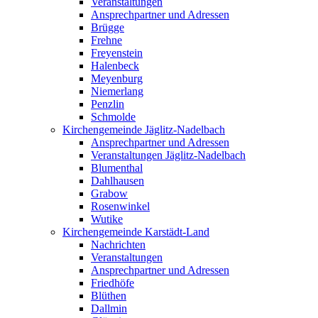
Veranstaltungen
Ansprechpartner und Adressen
Brügge
Frehne
Freyenstein
Halenbeck
Meyenburg
Niemerlang
Penzlin
Schmolde
Kirchengemeinde Jäglitz-Nadelbach
Ansprechpartner und Adressen
Veranstaltungen Jäglitz-Nadelbach
Blumenthal
Dahlhausen
Grabow
Rosenwinkel
Wutike
Kirchengemeinde Karstädt-Land
Nachrichten
Veranstaltungen
Ansprechpartner und Adressen
Friedhöfe
Blüthen
Dallmin