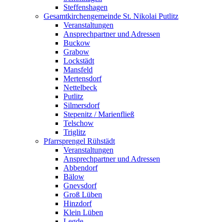
Steffenshagen
Gesamtkirchengemeinde St. Nikolai Putlitz
Veranstaltungen
Ansprechpartner und Adressen
Buckow
Grabow
Lockstädt
Mansfeld
Mertensdorf
Nettelbeck
Putlitz
Silmersdorf
Stepenitz / Marienfließ
Telschow
Triglitz
Pfarrsprengel Rühstädt
Veranstaltungen
Ansprechpartner und Adressen
Abbendorf
Bälow
Gnevsdorf
Groß Lüben
Hinzdorf
Klein Lüben
Legde