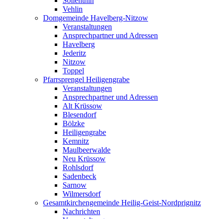
Söllenthin
Vehlin
Domgemeinde Havelberg-Nitzow
Veranstaltungen
Ansprechpartner und Adressen
Havelberg
Jederitz
Nitzow
Toppel
Pfarrsprengel Heiligengrabe
Veranstaltungen
Ansprechpartner und Adressen
Alt Krüssow
Blesendorf
Bölzke
Heiligengrabe
Kemnitz
Maulbeerwalde
Neu Krüssow
Rohlsdorf
Sadenbeck
Sarnow
Wilmersdorf
Gesamtkirchengemeinde Heilig-Geist-Nordprignitz
Nachrichten