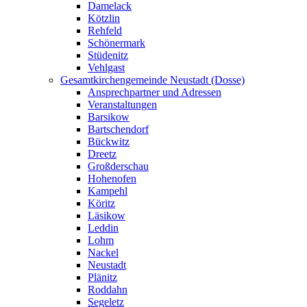
Damelack
Kötzlin
Rehfeld
Schönermark
Stüdenitz
Vehlgast
Gesamtkirchengemeinde Neustadt (Dosse)
Ansprechpartner und Adressen
Veranstaltungen
Barsikow
Bartschendorf
Bückwitz
Dreetz
Großderschau
Hohenofen
Kampehl
Köritz
Läsikow
Leddin
Lohm
Nackel
Neustadt
Plänitz
Roddahn
Segeletz