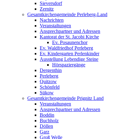
Sieversdorf
Zernitz
Gesamtkirchengemeinde Perleberg-Land
Nachrichten
Veranstaltungen
Ansprechpartner und Adressen
Kantorat der St. Jacobi Kirche
Ev. Posaunenchor
Ev. Waldfriedhof Perleberg
Ev. Kindergarten Perlenkinder
Ausstellung Lebendige Steine
Hörspaziergänge
Dergenthin
Perleberg
Quitzow
Schönfeld
Sükow
Gesamtkirchengemeinde Prignitz Land
Veranstaltungen
Ansprechpartner und Adressen
Boddin
Buchholz
Döllen
Garz
Groß Welle