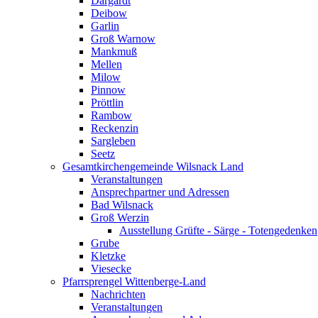
Dargardt
Deibow
Garlin
Groß Warnow
Mankmuß
Mellen
Milow
Pinnow
Pröttlin
Rambow
Reckenzin
Sargleben
Seetz
Gesamtkirchengemeinde Wilsnack Land
Veranstaltungen
Ansprechpartner und Adressen
Bad Wilsnack
Groß Werzin
Ausstellung Grüfte - Särge - Totengedenken
Grube
Kletzke
Viesecke
Pfarrsprengel Wittenberge-Land
Nachrichten
Veranstaltungen