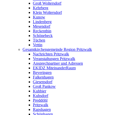
Groß Woltersdorf
Kehrberg
Klein Woltersdorf
Kunow
Lindenberg
Mesendorf
Reckenthin
Schönebeck
Tüchen
Vettin
Gesamtkirchengemeinde Region Pritzwalk
Nachrichten Pritzwalk
Veranstaltungen Pritzwalk
Ansprechpartner und Adressen
EKIDZ MiteinanderRaum
Beveringen
Falkenhagen
Giesensdorf
Groß Pankow
Kuhbier
Kuhsdorf
Preddöhl
Pritzwalk
Rapshagen
Schönhagen