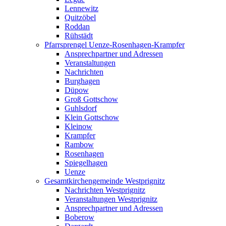
Lennewitz
Quitzöbel
Roddan
Rühstädt
Pfarrsprengel Uenze-Rosenhagen-Krampfer
Ansprechpartner und Adressen
Veranstaltungen
Nachrichten
Burghagen
Düpow
Groß Gottschow
Guhlsdorf
Klein Gottschow
Kleinow
Krampfer
Rambow
Rosenhagen
Spiegelhagen
Uenze
Gesamtkirchengemeinde Westprignitz
Nachrichten Westprignitz
Veranstaltungen Westprignitz
Ansprechpartner und Adressen
Boberow