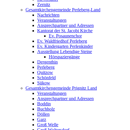
Zernitz
Gesamtkirchengemeinde Perleberg-Land
Nachrichten
Veranstaltungen
Ansprechpartner und Adressen
Kantorat der St. Jacobi Kirche
Ev. Posaunenchor
Ev. Waldfriedhof Perleberg
Ev. Kindergarten Perlenkinder
Ausstellung Lebendige Steine
Hörspaziergänge
Dergenthin
Perleberg
Quitzow
Schönfeld
Sükow
Gesamtkirchengemeinde Prignitz Land
Veranstaltungen
Ansprechpartner und Adressen
Boddin
Buchholz
Döllen
Garz
Groß Welle
Groß Woltersdorf