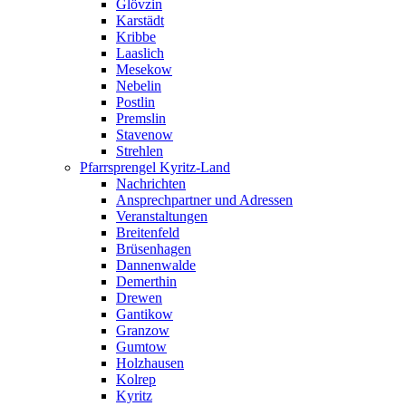
Glövzin
Karstädt
Kribbe
Laaslich
Mesekow
Nebelin
Postlin
Premslin
Stavenow
Strehlen
Pfarrsprengel Kyritz-Land
Nachrichten
Ansprechpartner und Adressen
Veranstaltungen
Breitenfeld
Brüsenhagen
Dannenwalde
Demerthin
Drewen
Gantikow
Granzow
Gumtow
Holzhausen
Kolrep
Kyritz