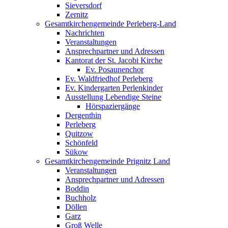
Sieversdorf
Zernitz
Gesamtkirchengemeinde Perleberg-Land
Nachrichten
Veranstaltungen
Ansprechpartner und Adressen
Kantorat der St. Jacobi Kirche
Ev. Posaunenchor
Ev. Waldfriedhof Perleberg
Ev. Kindergarten Perlenkinder
Ausstellung Lebendige Steine
Hörspaziergänge
Dergenthin
Perleberg
Quitzow
Schönfeld
Sükow
Gesamtkirchengemeinde Prignitz Land
Veranstaltungen
Ansprechpartner und Adressen
Boddin
Buchholz
Döllen
Garz
Groß Welle