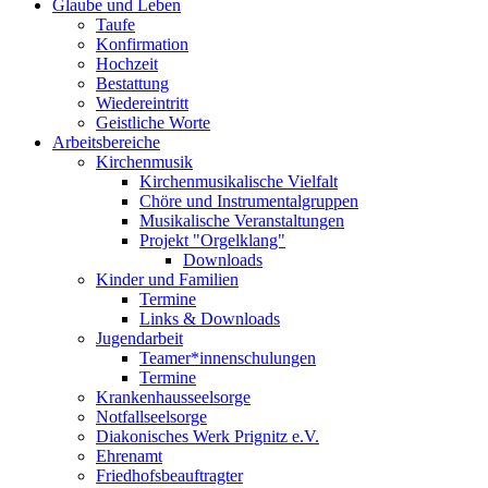
Glaube und Leben
Taufe
Konfirmation
Hochzeit
Bestattung
Wiedereintritt
Geistliche Worte
Arbeitsbereiche
Kirchenmusik
Kirchenmusikalische Vielfalt
Chöre und Instrumentalgruppen
Musikalische Veranstaltungen
Projekt "Orgelklang"
Downloads
Kinder und Familien
Termine
Links & Downloads
Jugendarbeit
Teamer*innenschulungen
Termine
Krankenhausseelsorge
Notfallseelsorge
Diakonisches Werk Prignitz e.V.
Ehrenamt
Friedhofsbeauftragter