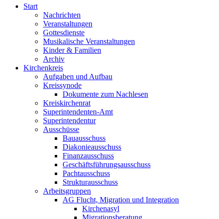
Start
Nachrichten
Veranstaltungen
Gottesdienste
Musikalische Veranstaltungen
Kinder & Familien
Archiv
Kirchenkreis
Aufgaben und Aufbau
Kreissynode
Dokumente zum Nachlesen
Kreiskirchenrat
Superintendenten-Amt
Superintendentur
Ausschüsse
Bauausschuss
Diakonieausschuss
Finanzausschuss
Geschäftsführungsausschuss
Pachtausschuss
Strukturausschuss
Arbeitsgruppen
AG Flucht, Migration und Integration
Kirchenasyl
Migrationsberatung