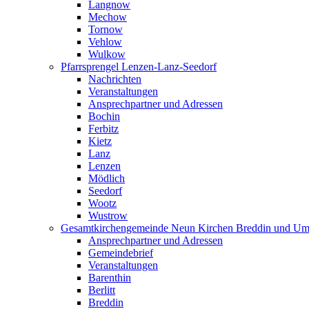
Langnow
Mechow
Tornow
Vehlow
Wulkow
Pfarrsprengel Lenzen-Lanz-Seedorf
Nachrichten
Veranstaltungen
Ansprechpartner und Adressen
Bochin
Ferbitz
Kietz
Lanz
Lenzen
Mödlich
Seedorf
Wootz
Wustrow
Gesamtkirchengemeinde Neun Kirchen Breddin und Um
Ansprechpartner und Adressen
Gemeindebrief
Veranstaltungen
Barenthin
Berlitt
Breddin