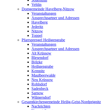
Söllenthin
Vehlin
Domgemeinde Havelberg-Nitzow
Veranstaltungen
Ansprechpartner und Adressen
Havelberg
Jederitz
Nitzow
Toppel
Pfarrsprengel Heiligengrabe
Veranstaltungen
Ansprechpartner und Adressen
Alt Krüssow
Blesendorf
Bölzke
Heiligengrabe
Kemnitz
Maulbeerwalde
Neu Krüssow
Rohlsdorf
Sadenbeck
Sarnow
Wilmersdorf
Gesamtkirchengemeinde Heilig-Geist-Nordprignitz
Nachrichten