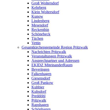
Groß Woltersdorf
Kehrberg
Klein Woltersdorf
Kunow
Lindenberg
Mesendorf
Reckenthin
Schönebeck
Tüchen
Vettin
Gesamtkirchengemeinde Region Pritzwalk
Nachrichten Pritzwalk
Veranstaltungen Pritzwalk
Ansprechpartner und Adressen
EKIDZ MiteinanderRaum
Beveringen
Falkenhagen
Giesensdorf
Groß Pankow
Kuhbier
Kuhsdorf
Preddöhl
Pritzwalk
Rapshagen
Schönhagen