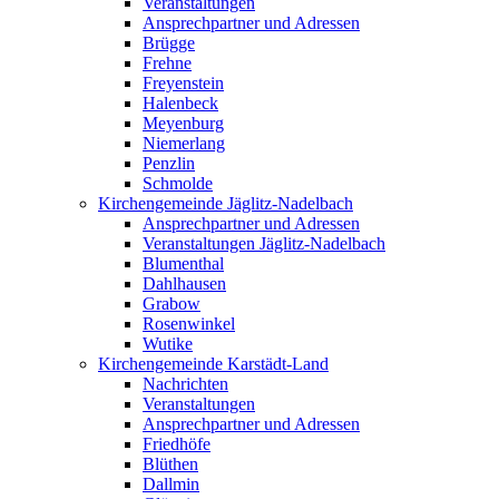
Veranstaltungen
Ansprechpartner und Adressen
Brügge
Frehne
Freyenstein
Halenbeck
Meyenburg
Niemerlang
Penzlin
Schmolde
Kirchengemeinde Jäglitz-Nadelbach
Ansprechpartner und Adressen
Veranstaltungen Jäglitz-Nadelbach
Blumenthal
Dahlhausen
Grabow
Rosenwinkel
Wutike
Kirchengemeinde Karstädt-Land
Nachrichten
Veranstaltungen
Ansprechpartner und Adressen
Friedhöfe
Blüthen
Dallmin