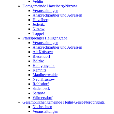
Vehlin
Domgemeinde Havelberg-Nitzow
Veranstaltungen
Ansprechpartner und Adressen
Havelberg
Jederitz
Nitzow
Toppel
Pfarrsprengel Heiligengrabe
Veranstaltungen
Ansprechpartner und Adressen
Alt Krüssow
Blesendorf
Bölzke
Heiligengrabe
Kemnitz
Maulbeerwalde
Neu Krüssow
Rohlsdorf
Sadenbeck
Sarnow
Wilmersdorf
Gesamtkirchengemeinde Heilig-Geist-Nordprignitz
Nachrichten
Veranstaltungen