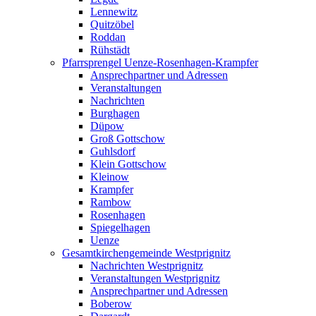
Lennewitz
Quitzöbel
Roddan
Rühstädt
Pfarrsprengel Uenze-Rosenhagen-Krampfer
Ansprechpartner und Adressen
Veranstaltungen
Nachrichten
Burghagen
Düpow
Groß Gottschow
Guhlsdorf
Klein Gottschow
Kleinow
Krampfer
Rambow
Rosenhagen
Spiegelhagen
Uenze
Gesamtkirchengemeinde Westprignitz
Nachrichten Westprignitz
Veranstaltungen Westprignitz
Ansprechpartner und Adressen
Boberow