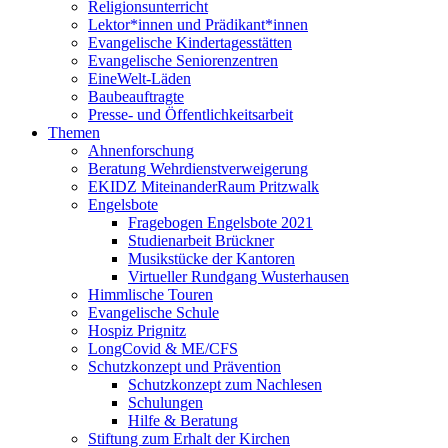
Religionsunterricht
Lektor*innen und Prädikant*innen
Evangelische Kindertagesstätten
Evangelische Seniorenzentren
EineWelt-Läden
Baubeauftragte
Presse- und Öffentlichkeitsarbeit
Themen
Ahnenforschung
Beratung Wehrdienstverweigerung
EKIDZ MiteinanderRaum Pritzwalk
Engelsbote
Fragebogen Engelsbote 2021
Studienarbeit Brückner
Musikstücke der Kantoren
Virtueller Rundgang Wusterhausen
Himmlische Touren
Evangelische Schule
Hospiz Prignitz
LongCovid & ME/CFS
Schutzkonzept und Prävention
Schutzkonzept zum Nachlesen
Schulungen
Hilfe & Beratung
Stiftung zum Erhalt der Kirchen