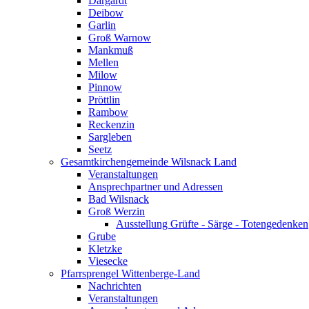
Dargardt
Deibow
Garlin
Groß Warnow
Mankmuß
Mellen
Milow
Pinnow
Pröttlin
Rambow
Reckenzin
Sargleben
Seetz
Gesamtkirchengemeinde Wilsnack Land
Veranstaltungen
Ansprechpartner und Adressen
Bad Wilsnack
Groß Werzin
Ausstellung Grüfte - Särge - Totengedenken
Grube
Kletzke
Viesecke
Pfarrsprengel Wittenberge-Land
Nachrichten
Veranstaltungen