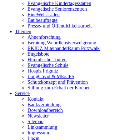
Evangelische Kindertagesstätten
Evangelische Seniorenzentren
EineWelt-Läden
Baubeauftragte
Presse- und Öffentlichkeitsarbeit
Themen
Ahnenforschung
Beratung Wehrdienstverweigerung
EKIDZ MiteinanderRaum Pritzwalk
Engelsbote
Himmlische Touren
Evangelische Schule
Hospiz Prignitz
LongCovid & ME/CFS
Schutzkonzept und Prävention
Stiftung zum Erhalt der Kirchen
Service
Kontakt
Bankverbindung
Downloadbereich
Newsletter
Sitemap
Linksammlung
Impressum
Login