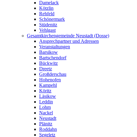
Damelack
Kötzlin
Rehfeld
Schönermark
Stüdenitz
Vehlgast
Gesamtkirchengemeinde Neustadt (Dosse)
Ansprechpartner und Adressen
Veranstaltungen
Barsikow
Bartschendorf
Bückwitz
Dreetz
Großderschau
Hohenofen
Kampehl
Köritz
Läsikow
Leddin
Lohm
Nackel
Neustadt
Plänitz
Roddahn
Segeletz