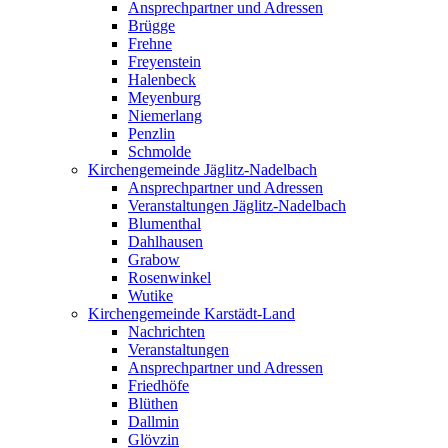
Ansprechpartner und Adressen
Brügge
Frehne
Freyenstein
Halenbeck
Meyenburg
Niemerlang
Penzlin
Schmolde
Kirchengemeinde Jäglitz-Nadelbach
Ansprechpartner und Adressen
Veranstaltungen Jäglitz-Nadelbach
Blumenthal
Dahlhausen
Grabow
Rosenwinkel
Wutike
Kirchengemeinde Karstädt-Land
Nachrichten
Veranstaltungen
Ansprechpartner und Adressen
Friedhöfe
Blüthen
Dallmin
Glövzin