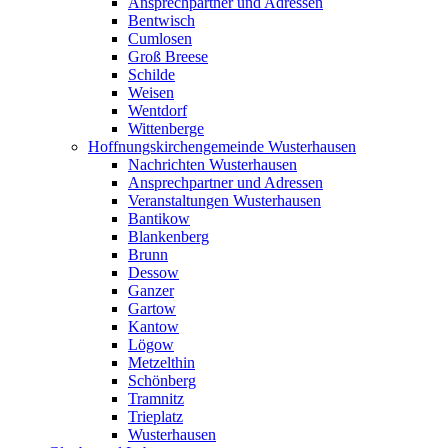
Ansprechpartner und Adressen
Bentwisch
Cumlosen
Groß Breese
Schilde
Weisen
Wentdorf
Wittenberge
Hoffnungskirchengemeinde Wusterhausen
Nachrichten Wusterhausen
Ansprechpartner und Adressen
Veranstaltungen Wusterhausen
Bantikow
Blankenberg
Brunn
Dessow
Ganzer
Gartow
Kantow
Lögow
Metzelthin
Schönberg
Tramnitz
Trieplatz
Wusterhausen