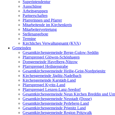
Superintendentur
Ausschüsse
Arbeitsgruppen
Partnerschaften
Pfarrerinnen und Pfarrer
Mitarbeitende im Kirchenkreis
Mitarbeitervertretung
Stellenangebote
Termine
Kirchliches Verwaltungsamt (KVA)
Gemeinden
Gesamtkirchengemeinde Berge-Gulow-Seddin
Pfarrsprengel Glöwen-Schönhagen
Domgemeinde Havelberg-Nitzow
Pfarrsprengel Heiligengrabe
Gesamtkirchengemeinde Heilig-Geist-Nordprignitz
Kirchengemeinde Jäglitz-Nadelbach
Kirchengemeinde Karstädt-Land
Pfarrsprengel Kyritz-Land
Pfarrsprengel Lenzen-Lanz-Seedorf
Gesamtkirchengemeinde Neun Kirchen Breddin und Um
Gesamtkirchengemeinde Neustadt (Dosse)
Gesamtkirchengemeinde Perleberg-Land
Gesamtkirchengemeinde Prignitz Land
Gesamtkirchengemeinde Region Pritzwalk