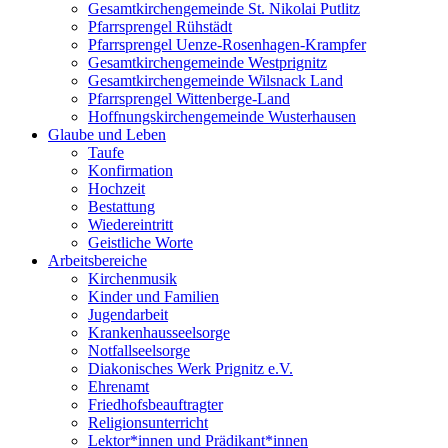
Gesamtkirchengemeinde St. Nikolai Putlitz
Pfarrsprengel Rühstädt
Pfarrsprengel Uenze-Rosenhagen-Krampfer
Gesamtkirchengemeinde Westprignitz
Gesamtkirchengemeinde Wilsnack Land
Pfarrsprengel Wittenberge-Land
Hoffnungskirchengemeinde Wusterhausen
Glaube und Leben
Taufe
Konfirmation
Hochzeit
Bestattung
Wiedereintritt
Geistliche Worte
Arbeitsbereiche
Kirchenmusik
Kinder und Familien
Jugendarbeit
Krankenhausseelsorge
Notfallseelsorge
Diakonisches Werk Prignitz e.V.
Ehrenamt
Friedhofsbeauftragter
Religionsunterricht
Lektor*innen und Prädikant*innen