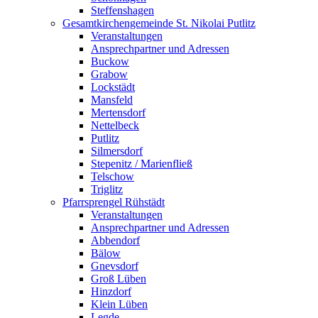
Steffenshagen
Gesamtkirchengemeinde St. Nikolai Putlitz
Veranstaltungen
Ansprechpartner und Adressen
Buckow
Grabow
Lockstädt
Mansfeld
Mertensdorf
Nettelbeck
Putlitz
Silmersdorf
Stepenitz / Marienfließ
Telschow
Triglitz
Pfarrsprengel Rühstädt
Veranstaltungen
Ansprechpartner und Adressen
Abbendorf
Bälow
Gnevsdorf
Groß Lüben
Hinzdorf
Klein Lüben
Legde