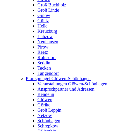
Groß Buchholz
Groß Linde
Gulow
Gülitz
Helle
Kreuzburg
Lübzow
Neuhausen
Pirow
Reetz
Rohlsdorf
Seddin
Tacken
Tangendorf
Pfarrsprengel Glöwen-Schönhagen
Veranstaltungen Glöwen-Schönhagen
Ansprechpartner und Adressen
Bendelin
Glöwen
Görike
Groß Leppin
Netzow
Schönhagen
Schrepkow