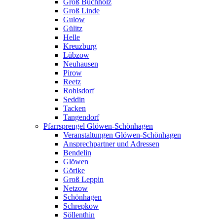
Groß Buchholz
Groß Linde
Gulow
Gülitz
Helle
Kreuzburg
Lübzow
Neuhausen
Pirow
Reetz
Rohlsdorf
Seddin
Tacken
Tangendorf
Pfarrsprengel Glöwen-Schönhagen
Veranstaltungen Glöwen-Schönhagen
Ansprechpartner und Adressen
Bendelin
Glöwen
Görike
Groß Leppin
Netzow
Schönhagen
Schrepkow
Söllenthin