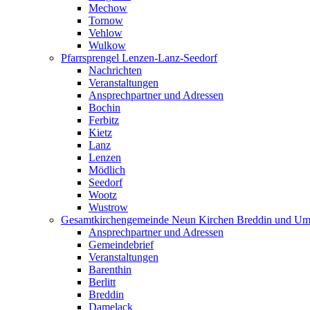
Mechow
Tornow
Vehlow
Wulkow
Pfarrsprengel Lenzen-Lanz-Seedorf
Nachrichten
Veranstaltungen
Ansprechpartner und Adressen
Bochin
Ferbitz
Kietz
Lanz
Lenzen
Mödlich
Seedorf
Wootz
Wustrow
Gesamtkirchengemeinde Neun Kirchen Breddin und Um
Ansprechpartner und Adressen
Gemeindebrief
Veranstaltungen
Barenthin
Berlitt
Breddin
Damelack