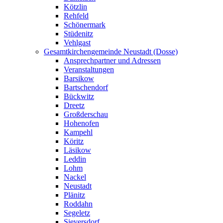
Kötzlin
Rehfeld
Schönermark
Stüdenitz
Vehlgast
Gesamtkirchengemeinde Neustadt (Dosse)
Ansprechpartner und Adressen
Veranstaltungen
Barsikow
Bartschendorf
Bückwitz
Dreetz
Großderschau
Hohenofen
Kampehl
Köritz
Läsikow
Leddin
Lohm
Nackel
Neustadt
Plänitz
Roddahn
Segeletz
Sieversdorf