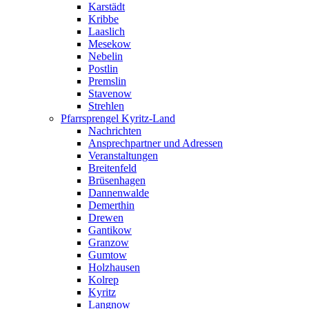
Karstädt
Kribbe
Laaslich
Mesekow
Nebelin
Postlin
Premslin
Stavenow
Strehlen
Pfarrsprengel Kyritz-Land
Nachrichten
Ansprechpartner und Adressen
Veranstaltungen
Breitenfeld
Brüsenhagen
Dannenwalde
Demerthin
Drewen
Gantikow
Granzow
Gumtow
Holzhausen
Kolrep
Kyritz
Langnow