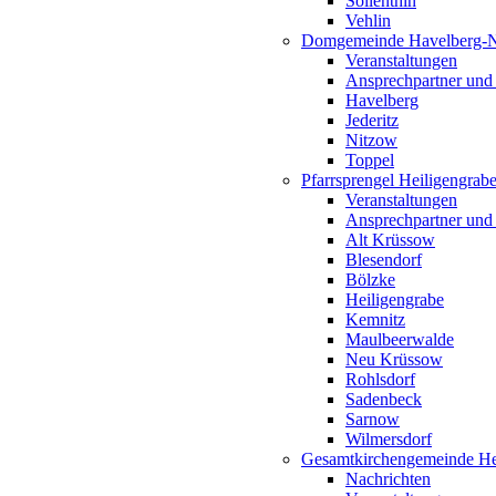
Söllenthin
Vehlin
Domgemeinde Havelberg-
Veranstaltungen
Ansprechpartner und
Havelberg
Jederitz
Nitzow
Toppel
Pfarrsprengel Heiligengrab
Veranstaltungen
Ansprechpartner und
Alt Krüssow
Blesendorf
Bölzke
Heiligengrabe
Kemnitz
Maulbeerwalde
Neu Krüssow
Rohlsdorf
Sadenbeck
Sarnow
Wilmersdorf
Gesamtkirchengemeinde Hei
Nachrichten