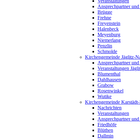
Veranstaltungen
Ansprechpartner und
Brügge
Frehne
Freyenstein
Halenbeck
Meyenburg
Niemerlang
Penzlin
Schmolde
Kirchengemeinde Jäglitz-N
Ansprechpartner und
Veranstaltungen Jägl
Blumenthal
Dahlhausen
Grabow
Rosenwinkel
Wutike
Kirchengemeinde Karstädt
Nachrichten
Veranstaltungen
Ansprechpartner und
Friedhöfe
Blüthen
Dallmin