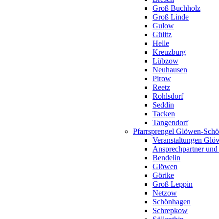
Groß Buchholz
Groß Linde
Gulow
Gülitz
Helle
Kreuzburg
Lübzow
Neuhausen
Pirow
Reetz
Rohlsdorf
Seddin
Tacken
Tangendorf
Pfarrsprengel Glöwen-Sch
Veranstaltungen Gl
Ansprechpartner und
Bendelin
Glöwen
Görike
Groß Leppin
Netzow
Schönhagen
Schrepkow