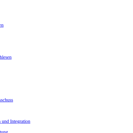
en
hlesen
sschuss
 und Integration
tung