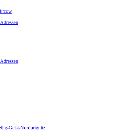
Nitzow
 Adressen
e
 Adressen
lig-Geist-Nordprignitz