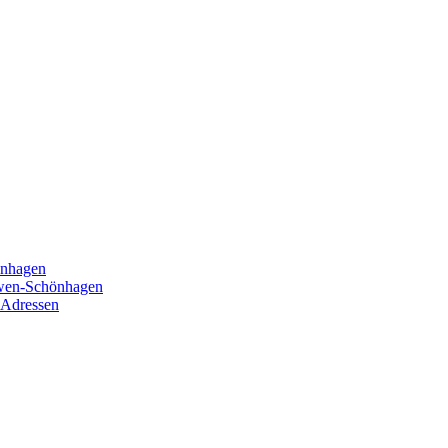
önhagen
öwen-Schönhagen
 Adressen