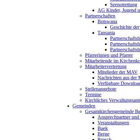
Seenotrettung
AG Kinder, Jugend u
Partnerschaften
Botswana
Geschichte der
Tansania
Partnerschafts
Partnerschafts
Partnerschafts
Pfarrerinnen und Pfarrer
Mitarbeitende im Kirchenkr
Mitarbeitervertretung
Mitglieder der MAV
Nachrichten aus de
Verfügbare Downloa
Stellenangebote
Termine
Kirchliches Verwaltungsa
Gemeinden
Gesamtkirchengemeinde B
Ansprechpartner und
Veranstaltungen
Baek
Berge
Bresch