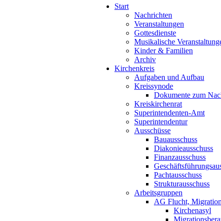
Start
Nachrichten
Veranstaltungen
Gottesdienste
Musikalische Veranstaltung
Kinder & Familien
Archiv
Kirchenkreis
Aufgaben und Aufbau
Kreissynode
Dokumente zum Nac
Kreiskirchenrat
Superintendenten-Amt
Superintendentur
Ausschüsse
Bauausschuss
Diakonieausschuss
Finanzausschuss
Geschäftsführungsau
Pachtausschuss
Strukturausschuss
Arbeitsgruppen
AG Flucht, Migration
Kirchenasyl
Migrationsbera