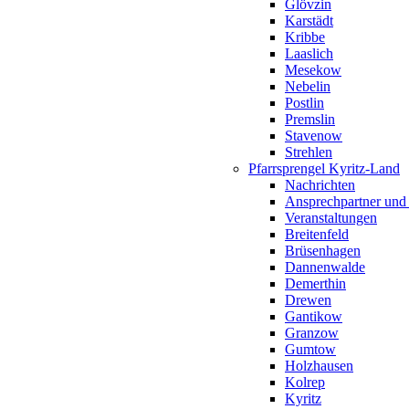
Glövzin
Karstädt
Kribbe
Laaslich
Mesekow
Nebelin
Postlin
Premslin
Stavenow
Strehlen
Pfarrsprengel Kyritz-Land
Nachrichten
Ansprechpartner und
Veranstaltungen
Breitenfeld
Brüsenhagen
Dannenwalde
Demerthin
Drewen
Gantikow
Granzow
Gumtow
Holzhausen
Kolrep
Kyritz