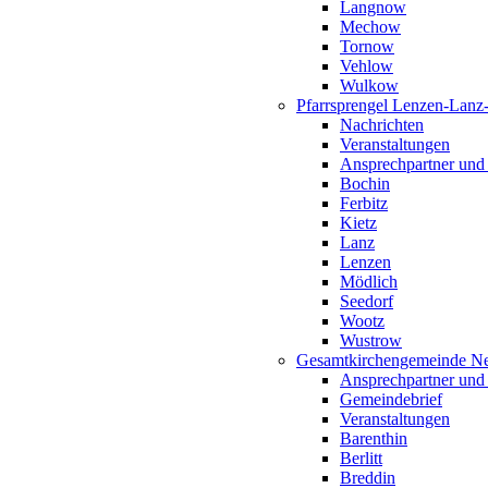
Langnow
Mechow
Tornow
Vehlow
Wulkow
Pfarrsprengel Lenzen-Lanz
Nachrichten
Veranstaltungen
Ansprechpartner und
Bochin
Ferbitz
Kietz
Lanz
Lenzen
Mödlich
Seedorf
Wootz
Wustrow
Gesamtkirchengemeinde Ne
Ansprechpartner und
Gemeindebrief
Veranstaltungen
Barenthin
Berlitt
Breddin