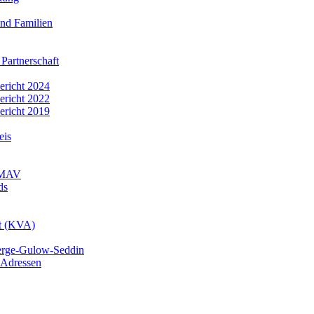
nd Familien
 Partnerschaft
bericht 2024
bericht 2022
bericht 2019
eis
r MAV
ds
mt (KVA)
erge-Gulow-Seddin
 Adressen