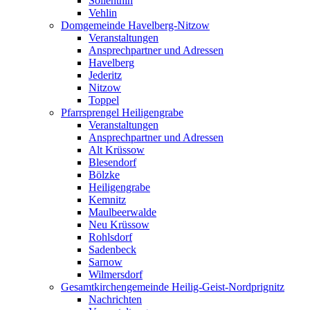
Söllenthin
Vehlin
Domgemeinde Havelberg-Nitzow
Veranstaltungen
Ansprechpartner und Adressen
Havelberg
Jederitz
Nitzow
Toppel
Pfarrsprengel Heiligengrabe
Veranstaltungen
Ansprechpartner und Adressen
Alt Krüssow
Blesendorf
Bölzke
Heiligengrabe
Kemnitz
Maulbeerwalde
Neu Krüssow
Rohlsdorf
Sadenbeck
Sarnow
Wilmersdorf
Gesamtkirchengemeinde Heilig-Geist-Nordprignitz
Nachrichten