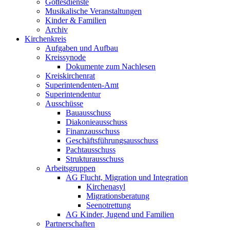
Gottesdienste
Musikalische Veranstaltungen
Kinder & Familien
Archiv
Kirchenkreis
Aufgaben und Aufbau
Kreissynode
Dokumente zum Nachlesen
Kreiskirchenrat
Superintendenten-Amt
Superintendentur
Ausschüsse
Bauausschuss
Diakonieausschuss
Finanzausschuss
Geschäftsführungsausschuss
Pachtausschuss
Strukturausschuss
Arbeitsgruppen
AG Flucht, Migration und Integration
Kirchenasyl
Migrationsberatung
Seenotrettung
AG Kinder, Jugend und Familien
Partnerschaften