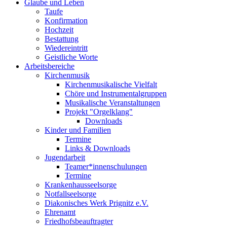
Glaube und Leben
Taufe
Konfirmation
Hochzeit
Bestattung
Wiedereintritt
Geistliche Worte
Arbeitsbereiche
Kirchenmusik
Kirchenmusikalische Vielfalt
Chöre und Instrumentalgruppen
Musikalische Veranstaltungen
Projekt "Orgelklang"
Downloads
Kinder und Familien
Termine
Links & Downloads
Jugendarbeit
Teamer*innenschulungen
Termine
Krankenhausseelsorge
Notfallseelsorge
Diakonisches Werk Prignitz e.V.
Ehrenamt
Friedhofsbeauftragter