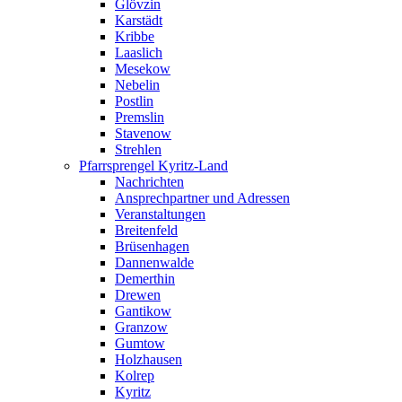
Glövzin
Karstädt
Kribbe
Laaslich
Mesekow
Nebelin
Postlin
Premslin
Stavenow
Strehlen
Pfarrsprengel Kyritz-Land
Nachrichten
Ansprechpartner und Adressen
Veranstaltungen
Breitenfeld
Brüsenhagen
Dannenwalde
Demerthin
Drewen
Gantikow
Granzow
Gumtow
Holzhausen
Kolrep
Kyritz