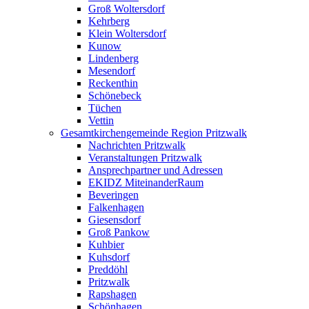
Groß Woltersdorf
Kehrberg
Klein Woltersdorf
Kunow
Lindenberg
Mesendorf
Reckenthin
Schönebeck
Tüchen
Vettin
Gesamtkirchengemeinde Region Pritzwalk
Nachrichten Pritzwalk
Veranstaltungen Pritzwalk
Ansprechpartner und Adressen
EKIDZ MiteinanderRaum
Beveringen
Falkenhagen
Giesensdorf
Groß Pankow
Kuhbier
Kuhsdorf
Preddöhl
Pritzwalk
Rapshagen
Schönhagen