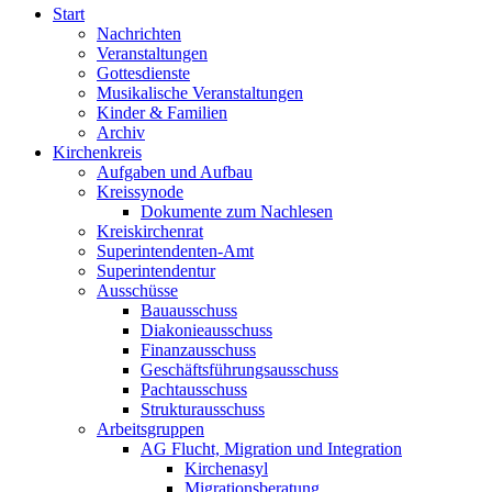
Start
Nachrichten
Veranstaltungen
Gottesdienste
Musikalische Veranstaltungen
Kinder & Familien
Archiv
Kirchenkreis
Aufgaben und Aufbau
Kreissynode
Dokumente zum Nachlesen
Kreiskirchenrat
Superintendenten-Amt
Superintendentur
Ausschüsse
Bauausschuss
Diakonieausschuss
Finanzausschuss
Geschäftsführungsausschuss
Pachtausschuss
Strukturausschuss
Arbeitsgruppen
AG Flucht, Migration und Integration
Kirchenasyl
Migrationsberatung