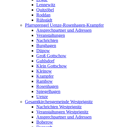
Lennewitz
Quitzöbel
Roddan
Rühstädt
Pfarrsprengel Uenze-Rosenhagen-Krampfer
Ansprechpartner und Adressen
Veranstaltungen
Nachrichten
Burghagen
Düpow
Groß Gottschow
Guhlsdorf
Klein Gottschow
Kleinow
Krampfer
Rambow
Rosenhagen
Spiegelhagen
Uenze
Gesamtkirchengemeinde Westprignitz
Nachrichten Westprignitz
Veranstaltungen Westprignitz
Ansprechpartner und Adressen
Boberow