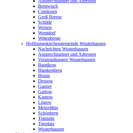
Ansprechpartner und Adressen
Bentwisch
Cumlosen
Groß Breese
Schilde
Weisen
Wentdorf
Wittenberge
Hoffnungskirchengemeinde Wusterhausen
Nachrichten Wusterhausen
Ansprechpartner und Adressen
Veranstaltungen Wusterhausen
Bantikow
Blankenberg
Brunn
Dessow
Ganzer
Gartow
Kantow
Lögow
Metzelthin
Schönberg
Tramnitz
Trieplatz
Wusterhausen