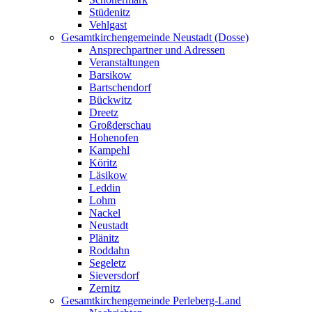
Stüdenitz
Vehlgast
Gesamtkirchengemeinde Neustadt (Dosse)
Ansprechpartner und Adressen
Veranstaltungen
Barsikow
Bartschendorf
Bückwitz
Dreetz
Großderschau
Hohenofen
Kampehl
Köritz
Läsikow
Leddin
Lohm
Nackel
Neustadt
Plänitz
Roddahn
Segeletz
Sieversdorf
Zernitz
Gesamtkirchengemeinde Perleberg-Land