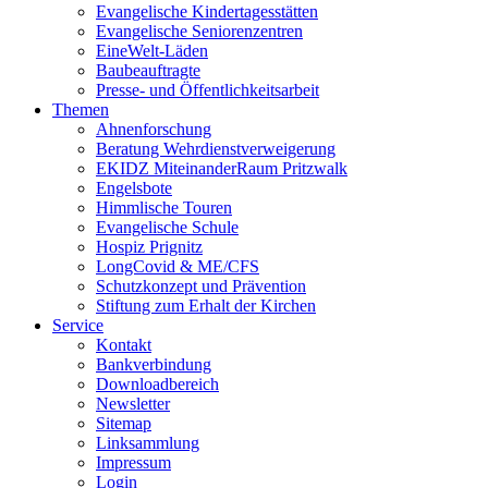
Evangelische Kindertagesstätten
Evangelische Seniorenzentren
EineWelt-Läden
Baubeauftragte
Presse- und Öffentlichkeitsarbeit
Themen
Ahnenforschung
Beratung Wehrdienstverweigerung
EKIDZ MiteinanderRaum Pritzwalk
Engelsbote
Himmlische Touren
Evangelische Schule
Hospiz Prignitz
LongCovid & ME/CFS
Schutzkonzept und Prävention
Stiftung zum Erhalt der Kirchen
Service
Kontakt
Bankverbindung
Downloadbereich
Newsletter
Sitemap
Linksammlung
Impressum
Login