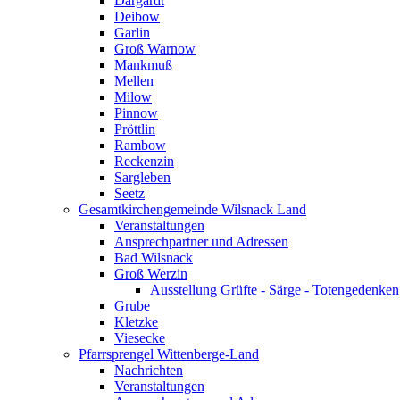
Dargardt
Deibow
Garlin
Groß Warnow
Mankmuß
Mellen
Milow
Pinnow
Pröttlin
Rambow
Reckenzin
Sargleben
Seetz
Gesamtkirchengemeinde Wilsnack Land
Veranstaltungen
Ansprechpartner und Adressen
Bad Wilsnack
Groß Werzin
Ausstellung Grüfte - Särge - Totengedenken
Grube
Kletzke
Viesecke
Pfarrsprengel Wittenberge-Land
Nachrichten
Veranstaltungen