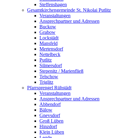
Steffenshagen
Gesamtkirchengemeinde St. Nikolai Putlitz
Veranstaltungen
Ansprechpartner und Adressen
Buckow
Grabow
Lockstädt
Mansfeld
Mertensdorf
Nettelbeck
Putlitz
Silmersdorf
Stepenitz / Marienfließ
Telschow
Triglitz
Pfarrsprengel Rühstädt
Veranstaltungen
Ansprechpartner und Adressen
Abbendorf
Bälow
Gnevsdorf
Groß Lüben
Hinzdorf
Klein Lüben
Legde