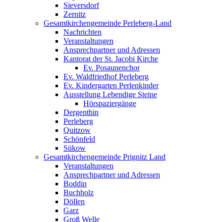
Sieversdorf
Zernitz
Gesamtkirchengemeinde Perleberg-Land
Nachrichten
Veranstaltungen
Ansprechpartner und Adressen
Kantorat der St. Jacobi Kirche
Ev. Posaunenchor
Ev. Waldfriedhof Perleberg
Ev. Kindergarten Perlenkinder
Ausstellung Lebendige Steine
Hörspaziergänge
Dergenthin
Perleberg
Quitzow
Schönfeld
Sükow
Gesamtkirchengemeinde Prignitz Land
Veranstaltungen
Ansprechpartner und Adressen
Boddin
Buchholz
Döllen
Garz
Groß Welle