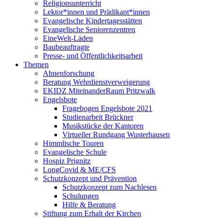
Religionsunterricht
Lektor*innen und Prädikant*innen
Evangelische Kindertagesstätten
Evangelische Seniorenzentren
EineWelt-Läden
Baubeauftragte
Presse- und Öffentlichkeitsarbeit
Themen
Ahnenforschung
Beratung Wehrdienstverweigerung
EKIDZ MiteinanderRaum Pritzwalk
Engelsbote
Fragebogen Engelsbote 2021
Studienarbeit Brückner
Musikstücke der Kantoren
Virtueller Rundgang Wusterhausen
Himmlische Touren
Evangelische Schule
Hospiz Prignitz
LongCovid & ME/CFS
Schutzkonzept und Prävention
Schutzkonzept zum Nachlesen
Schulungen
Hilfe & Beratung
Stiftung zum Erhalt der Kirchen