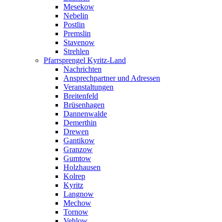
Mesekow
Nebelin
Postlin
Premslin
Stavenow
Strehlen
Pfarrsprengel Kyritz-Land
Nachrichten
Ansprechpartner und Adressen
Veranstaltungen
Breitenfeld
Brüsenhagen
Dannenwalde
Demerthin
Drewen
Gantikow
Granzow
Gumtow
Holzhausen
Kolrep
Kyritz
Langnow
Mechow
Tornow
Vehlow