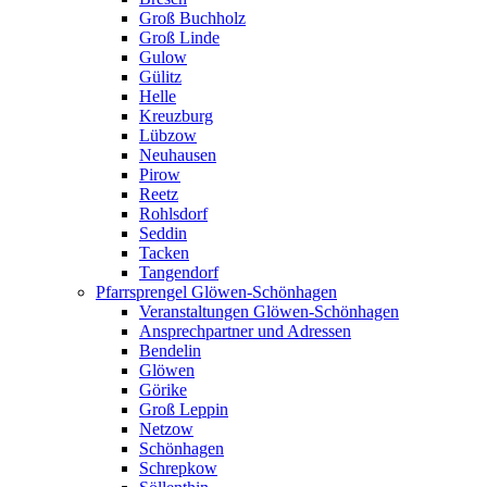
Groß Buchholz
Groß Linde
Gulow
Gülitz
Helle
Kreuzburg
Lübzow
Neuhausen
Pirow
Reetz
Rohlsdorf
Seddin
Tacken
Tangendorf
Pfarrsprengel Glöwen-Schönhagen
Veranstaltungen Glöwen-Schönhagen
Ansprechpartner und Adressen
Bendelin
Glöwen
Görike
Groß Leppin
Netzow
Schönhagen
Schrepkow