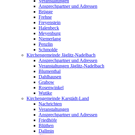
Veranstaltungen
Ansprechpartner und Adressen
Brügge
Frehne
Freyenstein
Halenbeck
Meyenburg
Niemerlang
Penzlin
Schmolde
Kirchengemeinde Jäglitz-Nadelbach
Ansprechpartner und Adressen
Veranstaltungen Jäglitz-Nadelbach
Blumenthal
Dahlhausen
Grabow
Rosenwinkel
Wutike
Kirchengemeinde Karstädt-Land
Nachrichten
Veranstaltungen
Ansprechpartner und Adressen
Friedhöfe
Blüthen
Dallmin