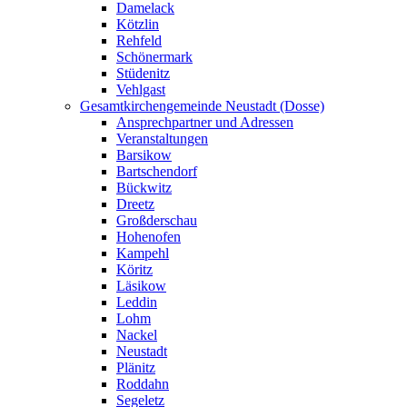
Damelack
Kötzlin
Rehfeld
Schönermark
Stüdenitz
Vehlgast
Gesamtkirchengemeinde Neustadt (Dosse)
Ansprechpartner und Adressen
Veranstaltungen
Barsikow
Bartschendorf
Bückwitz
Dreetz
Großderschau
Hohenofen
Kampehl
Köritz
Läsikow
Leddin
Lohm
Nackel
Neustadt
Plänitz
Roddahn
Segeletz