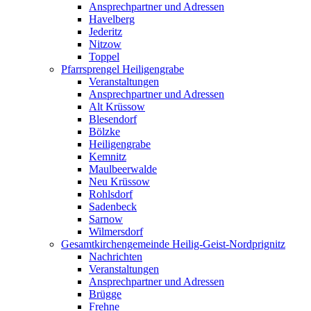
Ansprechpartner und Adressen
Havelberg
Jederitz
Nitzow
Toppel
Pfarrsprengel Heiligengrabe
Veranstaltungen
Ansprechpartner und Adressen
Alt Krüssow
Blesendorf
Bölzke
Heiligengrabe
Kemnitz
Maulbeerwalde
Neu Krüssow
Rohlsdorf
Sadenbeck
Sarnow
Wilmersdorf
Gesamtkirchengemeinde Heilig-Geist-Nordprignitz
Nachrichten
Veranstaltungen
Ansprechpartner und Adressen
Brügge
Frehne