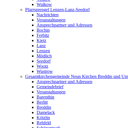
Wulkow
Pfarrsprengel Lenzen-Lanz-Seedorf
Nachrichten
Veranstaltungen
Ansprechpartner und Adressen
Bochin
Ferbitz
Kietz
Lanz
Lenzen
Mödlich
Seedorf
Wootz
Wustrow
Gesamtkirchengemeinde Neun Kirchen Breddin und Um
Ansprechpartner und Adressen
Gemeindebrief
Veranstaltungen
Barenthin
Berlitt
Breddin
Damelack
Kötzlin
Rehfeld
Schönermark