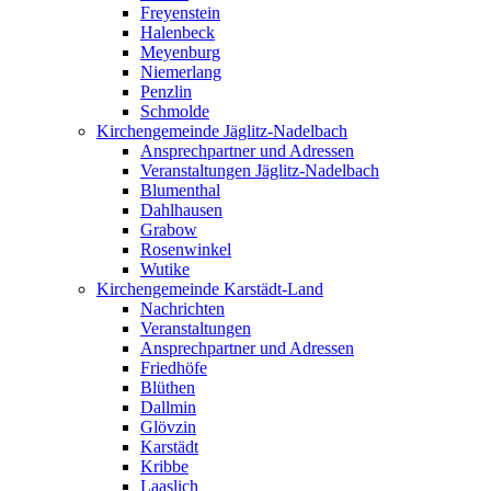
Freyenstein
Halenbeck
Meyenburg
Niemerlang
Penzlin
Schmolde
Kirchengemeinde Jäglitz-Nadelbach
Ansprechpartner und Adressen
Veranstaltungen Jäglitz-Nadelbach
Blumenthal
Dahlhausen
Grabow
Rosenwinkel
Wutike
Kirchengemeinde Karstädt-Land
Nachrichten
Veranstaltungen
Ansprechpartner und Adressen
Friedhöfe
Blüthen
Dallmin
Glövzin
Karstädt
Kribbe
Laaslich