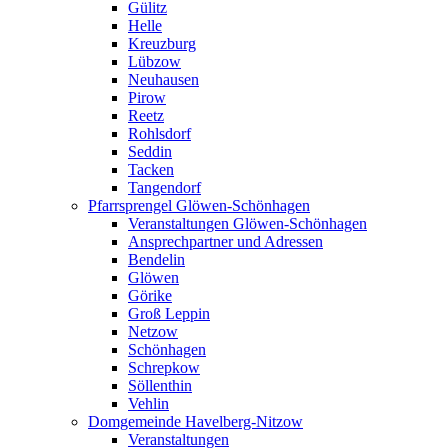
Gülitz
Helle
Kreuzburg
Lübzow
Neuhausen
Pirow
Reetz
Rohlsdorf
Seddin
Tacken
Tangendorf
Pfarrsprengel Glöwen-Schönhagen
Veranstaltungen Glöwen-Schönhagen
Ansprechpartner und Adressen
Bendelin
Glöwen
Görike
Groß Leppin
Netzow
Schönhagen
Schrepkow
Söllenthin
Vehlin
Domgemeinde Havelberg-Nitzow
Veranstaltungen