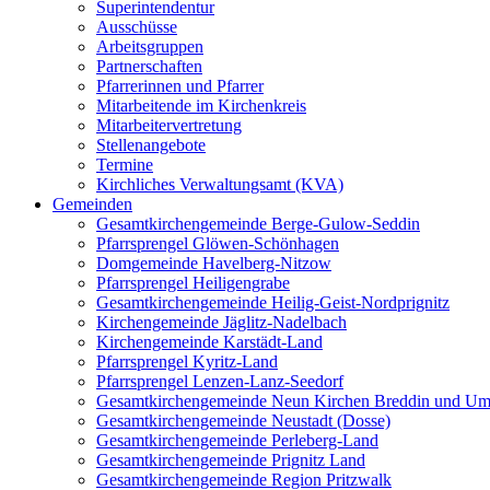
Superintendentur
Ausschüsse
Arbeitsgruppen
Partnerschaften
Pfarrerinnen und Pfarrer
Mitarbeitende im Kirchenkreis
Mitarbeitervertretung
Stellenangebote
Termine
Kirchliches Verwaltungsamt (KVA)
Gemeinden
Gesamtkirchengemeinde Berge-Gulow-Seddin
Pfarrsprengel Glöwen-Schönhagen
Domgemeinde Havelberg-Nitzow
Pfarrsprengel Heiligengrabe
Gesamtkirchengemeinde Heilig-Geist-Nordprignitz
Kirchengemeinde Jäglitz-Nadelbach
Kirchengemeinde Karstädt-Land
Pfarrsprengel Kyritz-Land
Pfarrsprengel Lenzen-Lanz-Seedorf
Gesamtkirchengemeinde Neun Kirchen Breddin und Um
Gesamtkirchengemeinde Neustadt (Dosse)
Gesamtkirchengemeinde Perleberg-Land
Gesamtkirchengemeinde Prignitz Land
Gesamtkirchengemeinde Region Pritzwalk