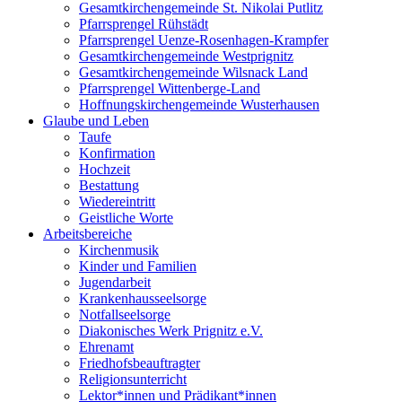
Gesamtkirchengemeinde St. Nikolai Putlitz
Pfarrsprengel Rühstädt
Pfarrsprengel Uenze-Rosenhagen-Krampfer
Gesamtkirchengemeinde Westprignitz
Gesamtkirchengemeinde Wilsnack Land
Pfarrsprengel Wittenberge-Land
Hoffnungskirchengemeinde Wusterhausen
Glaube und Leben
Taufe
Konfirmation
Hochzeit
Bestattung
Wiedereintritt
Geistliche Worte
Arbeitsbereiche
Kirchenmusik
Kinder und Familien
Jugendarbeit
Krankenhausseelsorge
Notfallseelsorge
Diakonisches Werk Prignitz e.V.
Ehrenamt
Friedhofsbeauftragter
Religionsunterricht
Lektor*innen und Prädikant*innen