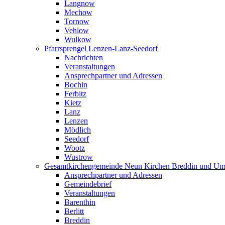
Langnow
Mechow
Tornow
Vehlow
Wulkow
Pfarrsprengel Lenzen-Lanz-Seedorf
Nachrichten
Veranstaltungen
Ansprechpartner und Adressen
Bochin
Ferbitz
Kietz
Lanz
Lenzen
Mödlich
Seedorf
Wootz
Wustrow
Gesamtkirchengemeinde Neun Kirchen Breddin und Um
Ansprechpartner und Adressen
Gemeindebrief
Veranstaltungen
Barenthin
Berlitt
Breddin