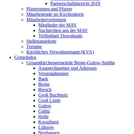
Partnerschaftsbericht 2019
Pfarrerinnen und Pfarrer
Mitarbeitende im Kirchenkreis
Mitarbeitervertretung
Mitglieder der MAV
Nachrichten aus der MAV
Verfügbare Downloads
Stellenangebote
Termine
Kirchliches Verwaltungsamt (KVA)
Gemeinden
Gesamtkirchengemeinde Berge-Gulow-Seddin
Ansprechpartner und Adressen
Veranstaltungen
Baek
Berge
Bresch
Groß Buchholz
Groß Linde
Gulow
Gülitz
Helle
Kreuzburg
Lübzow
Neuhausen