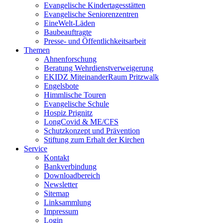
Evangelische Kindertagesstätten
Evangelische Seniorenzentren
EineWelt-Läden
Baubeauftragte
Presse- und Öffentlichkeitsarbeit
Themen
Ahnenforschung
Beratung Wehrdienstverweigerung
EKIDZ MiteinanderRaum Pritzwalk
Engelsbote
Himmlische Touren
Evangelische Schule
Hospiz Prignitz
LongCovid & ME/CFS
Schutzkonzept und Prävention
Stiftung zum Erhalt der Kirchen
Service
Kontakt
Bankverbindung
Downloadbereich
Newsletter
Sitemap
Linksammlung
Impressum
Login