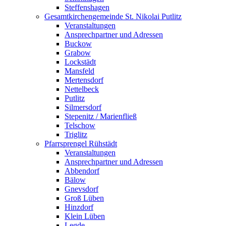
Steffenshagen
Gesamtkirchengemeinde St. Nikolai Putlitz
Veranstaltungen
Ansprechpartner und Adressen
Buckow
Grabow
Lockstädt
Mansfeld
Mertensdorf
Nettelbeck
Putlitz
Silmersdorf
Stepenitz / Marienfließ
Telschow
Triglitz
Pfarrsprengel Rühstädt
Veranstaltungen
Ansprechpartner und Adressen
Abbendorf
Bälow
Gnevsdorf
Groß Lüben
Hinzdorf
Klein Lüben
Legde