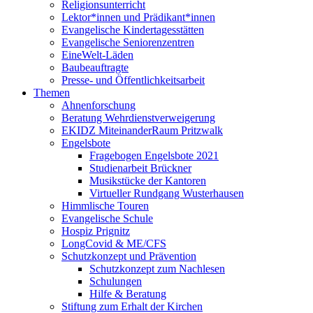
Religionsunterricht
Lektor*innen und Prädikant*innen
Evangelische Kindertagesstätten
Evangelische Seniorenzentren
EineWelt-Läden
Baubeauftragte
Presse- und Öffentlichkeitsarbeit
Themen
Ahnenforschung
Beratung Wehrdienstverweigerung
EKIDZ MiteinanderRaum Pritzwalk
Engelsbote
Fragebogen Engelsbote 2021
Studienarbeit Brückner
Musikstücke der Kantoren
Virtueller Rundgang Wusterhausen
Himmlische Touren
Evangelische Schule
Hospiz Prignitz
LongCovid & ME/CFS
Schutzkonzept und Prävention
Schutzkonzept zum Nachlesen
Schulungen
Hilfe & Beratung
Stiftung zum Erhalt der Kirchen