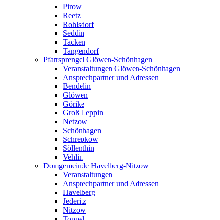
Pirow
Reetz
Rohlsdorf
Seddin
Tacken
Tangendorf
Pfarrsprengel Glöwen-Schönhagen
Veranstaltungen Glöwen-Schönhagen
Ansprechpartner und Adressen
Bendelin
Glöwen
Görike
Groß Leppin
Netzow
Schönhagen
Schrepkow
Söllenthin
Vehlin
Domgemeinde Havelberg-Nitzow
Veranstaltungen
Ansprechpartner und Adressen
Havelberg
Jederitz
Nitzow
Toppel