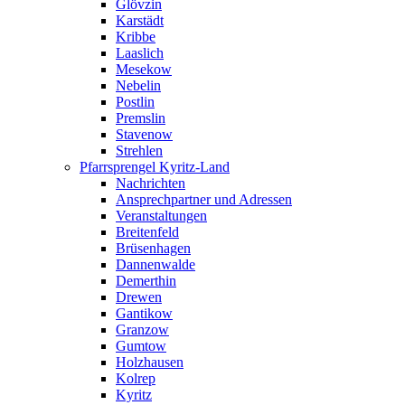
Glövzin
Karstädt
Kribbe
Laaslich
Mesekow
Nebelin
Postlin
Premslin
Stavenow
Strehlen
Pfarrsprengel Kyritz-Land
Nachrichten
Ansprechpartner und Adressen
Veranstaltungen
Breitenfeld
Brüsenhagen
Dannenwalde
Demerthin
Drewen
Gantikow
Granzow
Gumtow
Holzhausen
Kolrep
Kyritz