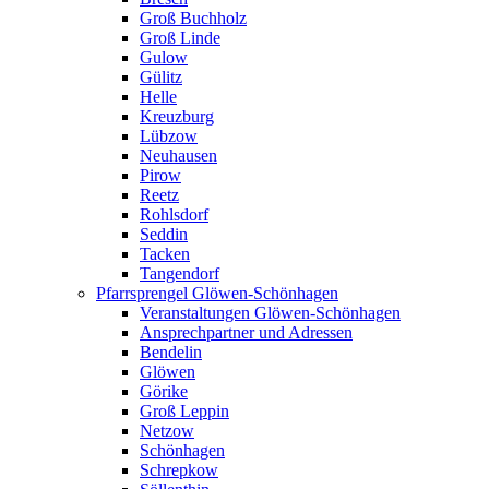
Groß Buchholz
Groß Linde
Gulow
Gülitz
Helle
Kreuzburg
Lübzow
Neuhausen
Pirow
Reetz
Rohlsdorf
Seddin
Tacken
Tangendorf
Pfarrsprengel Glöwen-Schönhagen
Veranstaltungen Glöwen-Schönhagen
Ansprechpartner und Adressen
Bendelin
Glöwen
Görike
Groß Leppin
Netzow
Schönhagen
Schrepkow