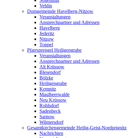
Söllenthin
Vehlin
Domgemeinde Havelberg-Nitzow
Veranstaltungen
Ansprechpartner und Adressen
Havelberg
Jederitz
Nitzow
Toppel
Pfarrsprengel Heiligengrabe
Veranstaltungen
Ansprechpartner und Adressen
Alt Krüssow
Blesendorf
Bölzke
Heiligengrabe
Kemnitz
Maulbeerwalde
Neu Krüssow
Rohlsdorf
Sadenbeck
Sarnow
Wilmersdorf
Gesamtkirchengemeinde Heilig-Geist-Nordprignitz
Nachrichten