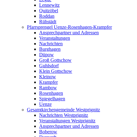
Lennewitz
Quitzöbel
Roddan
Rühstädt
Pfarrsprengel Uenze-Rosenhagen-Krampfer
Ansprechpartner und Adressen
Veranstaltungen
Nachrichten
Burghagen
Düpow
Groß Gottschow
Guhlsdorf
Klein Gottschow
Kleinow
Krampfer
Rambow
Rosenhagen
Spiegelhagen
Uenze
Gesamtkirchengemeinde Westprignitz
Nachrichten Westprignitz
Veranstaltungen Westprignitz
Ansprechpartner und Adressen
Boberow