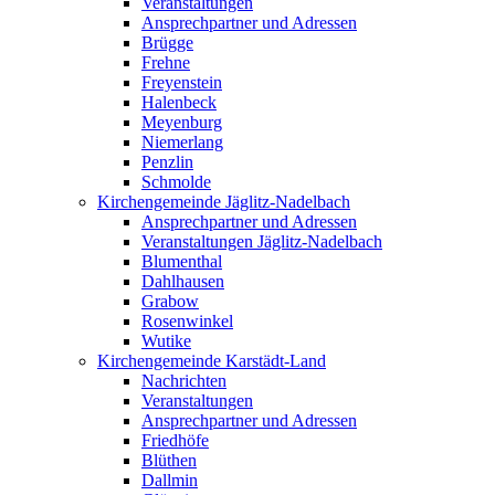
Veranstaltungen
Ansprechpartner und Adressen
Brügge
Frehne
Freyenstein
Halenbeck
Meyenburg
Niemerlang
Penzlin
Schmolde
Kirchengemeinde Jäglitz-Nadelbach
Ansprechpartner und Adressen
Veranstaltungen Jäglitz-Nadelbach
Blumenthal
Dahlhausen
Grabow
Rosenwinkel
Wutike
Kirchengemeinde Karstädt-Land
Nachrichten
Veranstaltungen
Ansprechpartner und Adressen
Friedhöfe
Blüthen
Dallmin