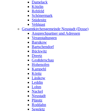
Damelack
Kötzlin
Rehfeld
Schönermark
Stüdenitz
Vehlgast
Gesamtkirchengemeinde Neustadt (Dosse)
Ansprechpartner und Adressen
Veranstaltungen
Barsikow
Bartschendorf
Bückwitz
Dreetz
Großderschau
Hohenofen
Kampehl
Köritz
Läsikow
Leddin
Lohm
Nackel
Neustadt
Plänitz
Roddahn
Segeletz