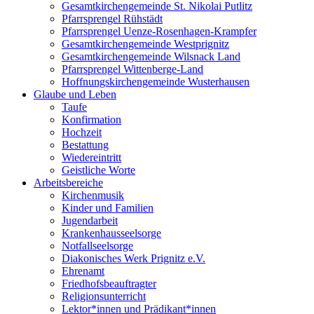
Gesamtkirchengemeinde St. Nikolai Putlitz
Pfarrsprengel Rühstädt
Pfarrsprengel Uenze-Rosenhagen-Krampfer
Gesamtkirchengemeinde Westprignitz
Gesamtkirchengemeinde Wilsnack Land
Pfarrsprengel Wittenberge-Land
Hoffnungskirchengemeinde Wusterhausen
Glaube und Leben
Taufe
Konfirmation
Hochzeit
Bestattung
Wiedereintritt
Geistliche Worte
Arbeitsbereiche
Kirchenmusik
Kinder und Familien
Jugendarbeit
Krankenhausseelsorge
Notfallseelsorge
Diakonisches Werk Prignitz e.V.
Ehrenamt
Friedhofsbeauftragter
Religionsunterricht
Lektor*innen und Prädikant*innen