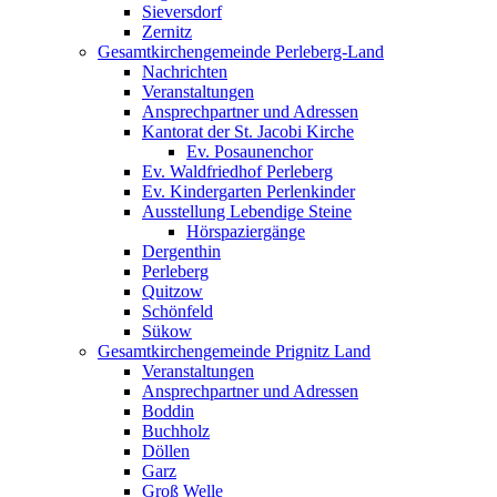
Sieversdorf
Zernitz
Gesamtkirchengemeinde Perleberg-Land
Nachrichten
Veranstaltungen
Ansprechpartner und Adressen
Kantorat der St. Jacobi Kirche
Ev. Posaunenchor
Ev. Waldfriedhof Perleberg
Ev. Kindergarten Perlenkinder
Ausstellung Lebendige Steine
Hörspaziergänge
Dergenthin
Perleberg
Quitzow
Schönfeld
Sükow
Gesamtkirchengemeinde Prignitz Land
Veranstaltungen
Ansprechpartner und Adressen
Boddin
Buchholz
Döllen
Garz
Groß Welle