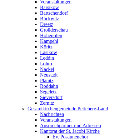
Veranstaltungen
Barsikow
Bartschendorf
Bückwitz
Dreetz
Großderschau
Hohenofen
Kampehl
Köritz
Läsikow
Leddin
Lohm
Nackel
Neustadt
Plänitz
Roddahn
Segeletz
Sieversdorf
Zernitz
Gesamtkirchengemeinde Perleberg-Land
Nachrichten
Veranstaltungen
Ansprechpartner und Adressen
Kantorat der St. Jacobi Kirche
Ev. Posaunenchor