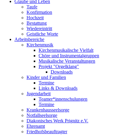
Glaube und Leben
Taufe
Konfirmation
Hochzeit
Bestattung
Wiedereintritt
Geistliche Worte
Arbeitsbereiche
Kirchenmusik
Kirchenmusikalische Vielfalt
Chöre und Instrumentalgruppen
Musikalische Veranstaltungen
Projekt "Orgelklang"
Downloads
Kinder und Familien
Termine
Links & Downloads
Jugendarbeit
Teamer*innenschulungen
Termine
Krankenhausseelsorge
Notfallseelsorge
Diakonisches Werk Prignitz e.V.
Ehrenamt
Friedhofsbeauftragter