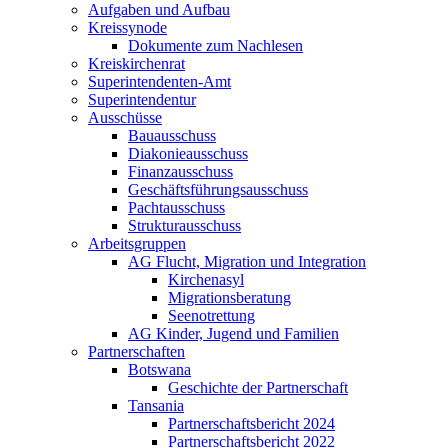
Aufgaben und Aufbau
Kreissynode
Dokumente zum Nachlesen
Kreiskirchenrat
Superintendenten-Amt
Superintendentur
Ausschüsse
Bauausschuss
Diakonieausschuss
Finanzausschuss
Geschäftsführungsausschuss
Pachtausschuss
Strukturausschuss
Arbeitsgruppen
AG Flucht, Migration und Integration
Kirchenasyl
Migrationsberatung
Seenotrettung
AG Kinder, Jugend und Familien
Partnerschaften
Botswana
Geschichte der Partnerschaft
Tansania
Partnerschaftsbericht 2024
Partnerschaftsbericht 2022