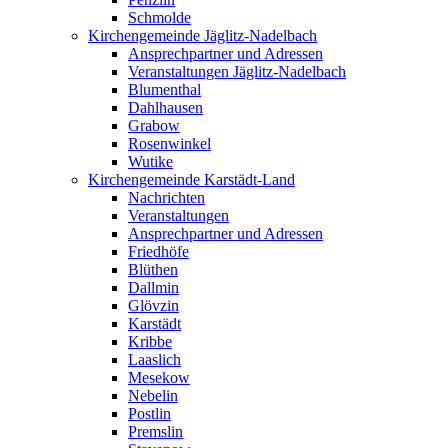
Schmolde
Kirchengemeinde Jäglitz-Nadelbach
Ansprechpartner und Adressen
Veranstaltungen Jäglitz-Nadelbach
Blumenthal
Dahlhausen
Grabow
Rosenwinkel
Wutike
Kirchengemeinde Karstädt-Land
Nachrichten
Veranstaltungen
Ansprechpartner und Adressen
Friedhöfe
Blüthen
Dallmin
Glövzin
Karstädt
Kribbe
Laaslich
Mesekow
Nebelin
Postlin
Premslin