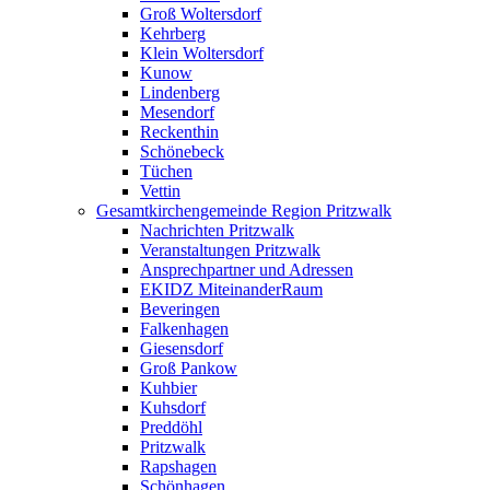
Groß Woltersdorf
Kehrberg
Klein Woltersdorf
Kunow
Lindenberg
Mesendorf
Reckenthin
Schönebeck
Tüchen
Vettin
Gesamtkirchengemeinde Region Pritzwalk
Nachrichten Pritzwalk
Veranstaltungen Pritzwalk
Ansprechpartner und Adressen
EKIDZ MiteinanderRaum
Beveringen
Falkenhagen
Giesensdorf
Groß Pankow
Kuhbier
Kuhsdorf
Preddöhl
Pritzwalk
Rapshagen
Schönhagen