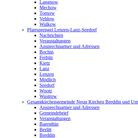
Langnow
Mechow
Tornow
Vehlow
Wulkow
Pfarrsprengel Lenzen-Lanz-Seedorf
Nachrichten
Veranstaltungen
Ansprechpartner und Adressen
Bochin
Ferbitz
Kietz
Lanz
Lenzen
Mödlich
Seedorf
Wootz
Wustrow
Gesamtkirchengemeinde Neun Kirchen Breddin und Um
Ansprechpartner und Adressen
Gemeindebrief
Veranstaltungen
Barenthin
Berlitt
Breddin