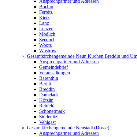
Ansprechpartner und Adressen
Bochin
Ferbitz
Kietz
Lanz
Lenzen
Mödlich
Seedorf
Wootz
Wustrow
Gesamtkirchengemeinde Neun Kirchen Breddin und Um
Ansprechpartner und Adressen
Gemeindebrief
Veranstaltungen
Barenthin
Berlitt
Breddin
Damelack
Kötzlin
Rehfeld
Schönermark
Stüdenitz
Vehlgast
Gesamtkirchengemeinde Neustadt (Dosse)
Ansprechpartner und Adressen