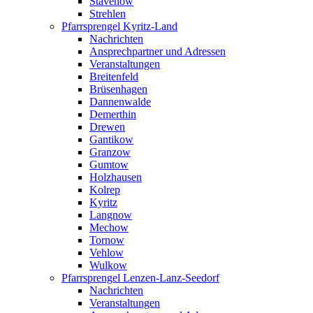
Stavenow
Strehlen
Pfarrsprengel Kyritz-Land
Nachrichten
Ansprechpartner und Adressen
Veranstaltungen
Breitenfeld
Brüsenhagen
Dannenwalde
Demerthin
Drewen
Gantikow
Granzow
Gumtow
Holzhausen
Kolrep
Kyritz
Langnow
Mechow
Tornow
Vehlow
Wulkow
Pfarrsprengel Lenzen-Lanz-Seedorf
Nachrichten
Veranstaltungen