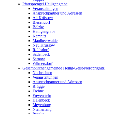
Pfarrsprengel Heiligengrabe
Veranstaltungen
Ansprechpartner und Adressen
Alt Krüssow
Blesendorf
Bölzke
Heiligengrabe
Kemnitz
Maulbeerwalde
Neu Krüssow
Rohlsdorf
Sadenbeck
Sarnow
Wilmersdorf
Gesamtkirchengemeinde Heilig-Geist-Nordprignitz
Nachrichten
Veranstaltungen
Ansprechpartner und Adressen
Brügge
Frehne
Freyenstein
Halenbeck
Meyenburg
Niemerlang
Penzlin