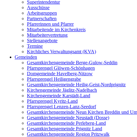
Superintendentur
Ausschüsse
Arbeitsgruppen
Partnerschaften
Pfarrerinnen und Pfarrer
Mitarbeitende im Kirchenkreis
Mitarbeitervertretung
Stellenangebote
Termine
Kirchliches Verwaltungsamt (KVA)
Gemeinden
Gesamtkirchengemeinde Berge-Gulow-Seddin
Pfarrsprengel Glöwen-Schönhagen
Domgemeinde Havelberg-Nitzow
Pfarrsprengel Heiligengrabe
Gesamtkirchengemeinde Heilig-Geist-Nordprignitz
Kirchengemeinde Jäglitz-Nadelbach
Kirchengemeinde Karstädt-Land
Pfarrsprengel Kyritz-Land
Pfarrsprengel Lenzen-Lanz-Seedorf
Gesamtkirchengemeinde Neun Kirchen Breddin und Um
Gesamtkirchengemeinde Neustadt (Dosse)
Gesamtkirchengemeinde Perleberg-Land
Gesamtkirchengemeinde Prignitz Land
Gesamtkirchengemeinde Region Pritzwalk