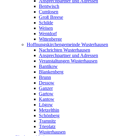
Ansprechpartner und Adressen
Bentwisch
Cumlosen
Groß Breese
Schilde
Weisen
Wentdorf
Wittenberge
Hoffnungskirchengemeinde Wusterhausen
Nachrichten Wusterhausen
Ansprechpartner und Adressen
Veranstaltungen Wusterhausen
Bantikow
Blankenberg
Brunn
Dessow
Ganzer
Gartow
Kantow
Lögow
Metzelthin
Schönberg
Tramnitz
Trieplatz
Wusterhausen