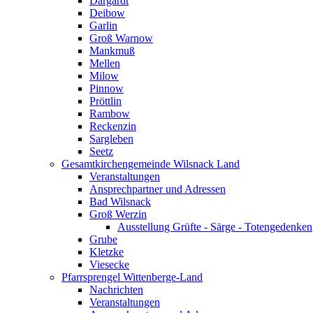
Dargardt
Deibow
Garlin
Groß Warnow
Mankmuß
Mellen
Milow
Pinnow
Pröttlin
Rambow
Reckenzin
Sargleben
Seetz
Gesamtkirchengemeinde Wilsnack Land
Veranstaltungen
Ansprechpartner und Adressen
Bad Wilsnack
Groß Werzin
Ausstellung Grüfte - Särge - Totengedenken
Grube
Kletzke
Viesecke
Pfarrsprengel Wittenberge-Land
Nachrichten
Veranstaltungen