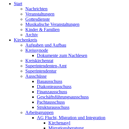
Start
Nachrichten
Veranstaltungen
Gottesdienste
Musikalische Veranstaltungen
Kinder & Familien
Archiv
Kirchenkreis
Aufgaben und Aufbau
Kreissynode
Dokumente zum Nachlesen
Kreiskirchenrat
Superintendenten-Amt
Superintendentur
Ausschüsse
Bauausschuss
Diakonieausschuss
Finanzausschuss
Geschäftsführungsausschuss
Pachtausschuss
Strukturausschuss
Arbeitsgruppen
AG Flucht, Migration und Integration
Kirchenasyl
Migrationsberatung