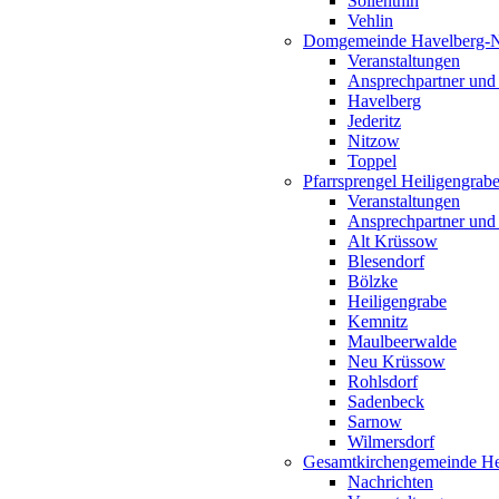
Söllenthin
Vehlin
Domgemeinde Havelberg-
Veranstaltungen
Ansprechpartner und
Havelberg
Jederitz
Nitzow
Toppel
Pfarrsprengel Heiligengrab
Veranstaltungen
Ansprechpartner und
Alt Krüssow
Blesendorf
Bölzke
Heiligengrabe
Kemnitz
Maulbeerwalde
Neu Krüssow
Rohlsdorf
Sadenbeck
Sarnow
Wilmersdorf
Gesamtkirchengemeinde Hei
Nachrichten