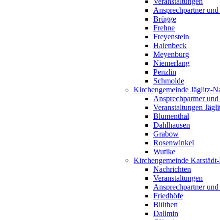
Veranstaltungen
Ansprechpartner und
Brügge
Frehne
Freyenstein
Halenbeck
Meyenburg
Niemerlang
Penzlin
Schmolde
Kirchengemeinde Jäglitz-N
Ansprechpartner und
Veranstaltungen Jägl
Blumenthal
Dahlhausen
Grabow
Rosenwinkel
Wutike
Kirchengemeinde Karstädt
Nachrichten
Veranstaltungen
Ansprechpartner und
Friedhöfe
Blüthen
Dallmin