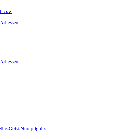
Nitzow
 Adressen
e
 Adressen
lig-Geist-Nordprignitz