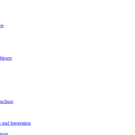
en
hlesen
sschuss
 und Integration
tung