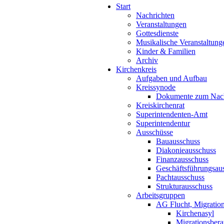
Start
Nachrichten
Veranstaltungen
Gottesdienste
Musikalische Veranstaltung
Kinder & Familien
Archiv
Kirchenkreis
Aufgaben und Aufbau
Kreissynode
Dokumente zum Nac
Kreiskirchenrat
Superintendenten-Amt
Superintendentur
Ausschüsse
Bauausschuss
Diakonieausschuss
Finanzausschuss
Geschäftsführungsau
Pachtausschuss
Strukturausschuss
Arbeitsgruppen
AG Flucht, Migration
Kirchenasyl
Migrationsbera