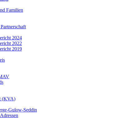
nd Familien
 Partnerschaft
bericht 2024
bericht 2022
bericht 2019
eis
r MAV
ds
mt (KVA)
erge-Gulow-Seddin
 Adressen