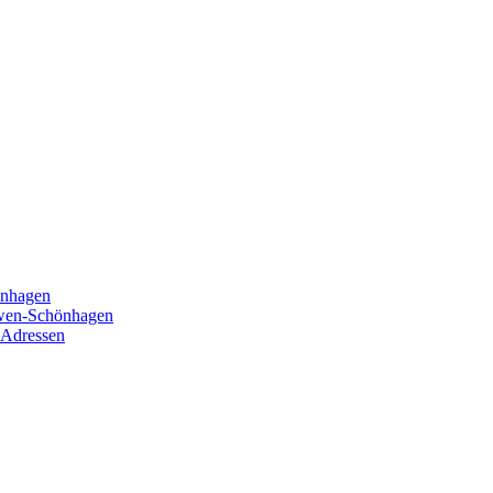
önhagen
öwen-Schönhagen
 Adressen