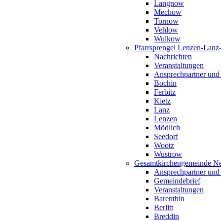
Langnow
Mechow
Tornow
Vehlow
Wulkow
Pfarrsprengel Lenzen-Lanz
Nachrichten
Veranstaltungen
Ansprechpartner und
Bochin
Ferbitz
Kietz
Lanz
Lenzen
Mödlich
Seedorf
Wootz
Wustrow
Gesamtkirchengemeinde Ne
Ansprechpartner und
Gemeindebrief
Veranstaltungen
Barenthin
Berlitt
Breddin