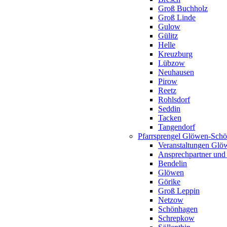
Groß Buchholz
Groß Linde
Gulow
Gülitz
Helle
Kreuzburg
Lübzow
Neuhausen
Pirow
Reetz
Rohlsdorf
Seddin
Tacken
Tangendorf
Pfarrsprengel Glöwen-Sch
Veranstaltungen Gl
Ansprechpartner und
Bendelin
Glöwen
Görike
Groß Leppin
Netzow
Schönhagen
Schrepkow