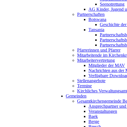
Seenotrettung
AG Kinder, Jugend u
Partnerschaften
Botswana
Geschichte der
Tansania
Partnerschafts
Partnerschafts
Partnerschafts
Pfarrerinnen und Pfarrer
Mitarbeitende im Kirchenkr
Mitarbeitervertretung
Mitglieder der MAV
Nachrichten aus de
Verfügbare Downloa
Stellenangebote
Termine
Kirchliches Verwaltungsa
Gemeinden
Gesamtkirchengemeinde B
Ansprechpartner und
Veranstaltungen
Baek
Berge
Bresch