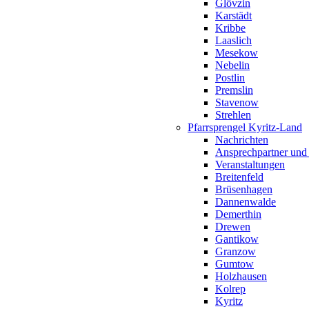
Glövzin
Karstädt
Kribbe
Laaslich
Mesekow
Nebelin
Postlin
Premslin
Stavenow
Strehlen
Pfarrsprengel Kyritz-Land
Nachrichten
Ansprechpartner und
Veranstaltungen
Breitenfeld
Brüsenhagen
Dannenwalde
Demerthin
Drewen
Gantikow
Granzow
Gumtow
Holzhausen
Kolrep
Kyritz