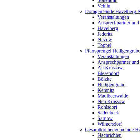
Söllenthin
Vehlin
Domgemeinde Havelberg-
Veranstaltungen
Ansprechpartner und
Havelberg
Jederitz
Nitzow
Toppel
Pfarrsprengel Heiligengrab
Veranstaltungen
Ansprechpartner und
Alt Krüssow
Blesendorf
Bölzke
Heiligengrabe
Kemnitz
Maulbeerwalde
Neu Krüssow
Rohlsdorf
Sadenbeck
Sarnow
Wilmersdorf
Gesamtkirchengemeinde Hei
Nachrichten