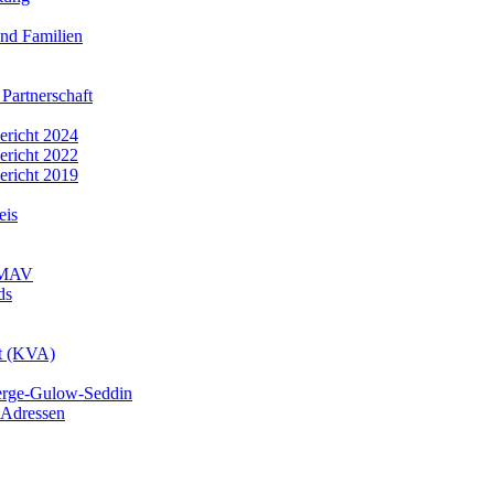
nd Familien
 Partnerschaft
bericht 2024
bericht 2022
bericht 2019
eis
r MAV
ds
mt (KVA)
erge-Gulow-Seddin
 Adressen