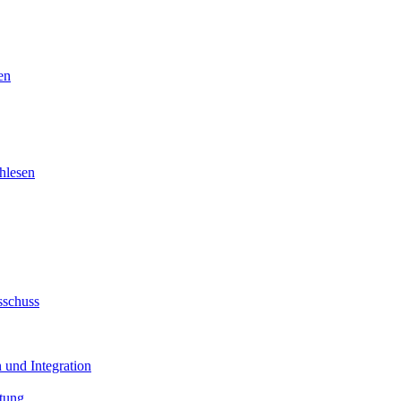
en
hlesen
sschuss
 und Integration
tung