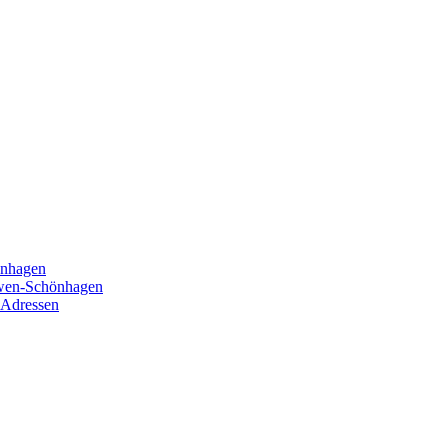
önhagen
öwen-Schönhagen
 Adressen