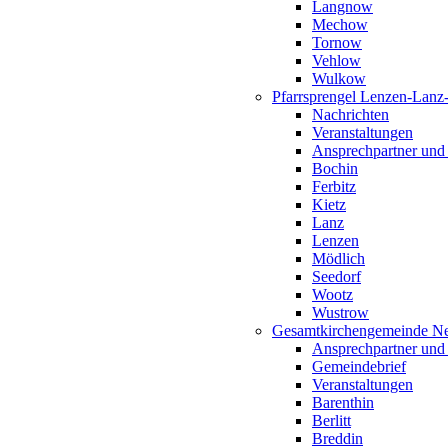
Langnow
Mechow
Tornow
Vehlow
Wulkow
Pfarrsprengel Lenzen-Lanz
Nachrichten
Veranstaltungen
Ansprechpartner und
Bochin
Ferbitz
Kietz
Lanz
Lenzen
Mödlich
Seedorf
Wootz
Wustrow
Gesamtkirchengemeinde Ne
Ansprechpartner und
Gemeindebrief
Veranstaltungen
Barenthin
Berlitt
Breddin