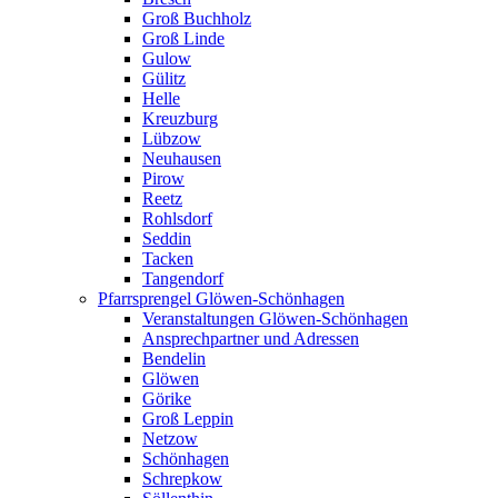
Groß Buchholz
Groß Linde
Gulow
Gülitz
Helle
Kreuzburg
Lübzow
Neuhausen
Pirow
Reetz
Rohlsdorf
Seddin
Tacken
Tangendorf
Pfarrsprengel Glöwen-Schönhagen
Veranstaltungen Glöwen-Schönhagen
Ansprechpartner und Adressen
Bendelin
Glöwen
Görike
Groß Leppin
Netzow
Schönhagen
Schrepkow