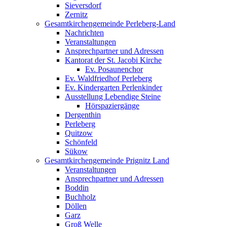
Sieversdorf
Zernitz
Gesamtkirchengemeinde Perleberg-Land
Nachrichten
Veranstaltungen
Ansprechpartner und Adressen
Kantorat der St. Jacobi Kirche
Ev. Posaunenchor
Ev. Waldfriedhof Perleberg
Ev. Kindergarten Perlenkinder
Ausstellung Lebendige Steine
Hörspaziergänge
Dergenthin
Perleberg
Quitzow
Schönfeld
Sükow
Gesamtkirchengemeinde Prignitz Land
Veranstaltungen
Ansprechpartner und Adressen
Boddin
Buchholz
Döllen
Garz
Groß Welle