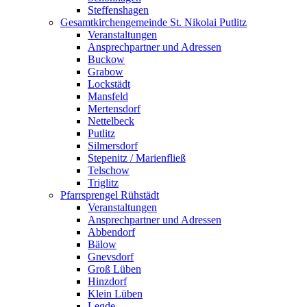
Steffenshagen
Gesamtkirchengemeinde St. Nikolai Putlitz
Veranstaltungen
Ansprechpartner und Adressen
Buckow
Grabow
Lockstädt
Mansfeld
Mertensdorf
Nettelbeck
Putlitz
Silmersdorf
Stepenitz / Marienfließ
Telschow
Triglitz
Pfarrsprengel Rühstädt
Veranstaltungen
Ansprechpartner und Adressen
Abbendorf
Bälow
Gnevsdorf
Groß Lüben
Hinzdorf
Klein Lüben
Legde