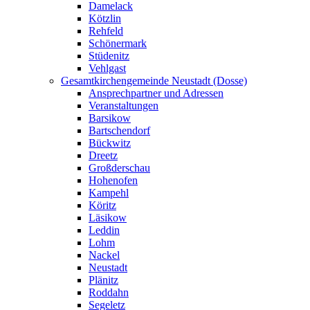
Damelack
Kötzlin
Rehfeld
Schönermark
Stüdenitz
Vehlgast
Gesamtkirchengemeinde Neustadt (Dosse)
Ansprechpartner und Adressen
Veranstaltungen
Barsikow
Bartschendorf
Bückwitz
Dreetz
Großderschau
Hohenofen
Kampehl
Köritz
Läsikow
Leddin
Lohm
Nackel
Neustadt
Plänitz
Roddahn
Segeletz