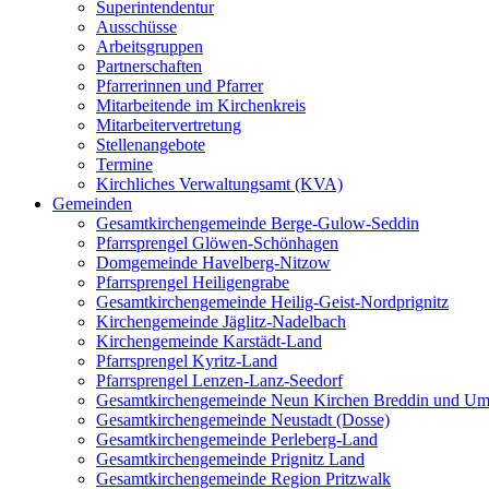
Superintendentur
Ausschüsse
Arbeitsgruppen
Partnerschaften
Pfarrerinnen und Pfarrer
Mitarbeitende im Kirchenkreis
Mitarbeitervertretung
Stellenangebote
Termine
Kirchliches Verwaltungsamt (KVA)
Gemeinden
Gesamtkirchengemeinde Berge-Gulow-Seddin
Pfarrsprengel Glöwen-Schönhagen
Domgemeinde Havelberg-Nitzow
Pfarrsprengel Heiligengrabe
Gesamtkirchengemeinde Heilig-Geist-Nordprignitz
Kirchengemeinde Jäglitz-Nadelbach
Kirchengemeinde Karstädt-Land
Pfarrsprengel Kyritz-Land
Pfarrsprengel Lenzen-Lanz-Seedorf
Gesamtkirchengemeinde Neun Kirchen Breddin und Um
Gesamtkirchengemeinde Neustadt (Dosse)
Gesamtkirchengemeinde Perleberg-Land
Gesamtkirchengemeinde Prignitz Land
Gesamtkirchengemeinde Region Pritzwalk