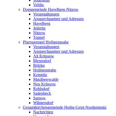
Söllenthin
Vehlin
Domgemeinde Havelberg-Nitzow
Veranstaltungen
Ansprechpartner und Adressen
Havelberg
Jederitz
Nitzow
Toppel
Pfarrsprengel Heiligengrabe
Veranstaltungen
Ansprechpartner und Adressen
Alt Krüssow
Blesendorf
Bölzke
Heiligengrabe
Kemnitz
Maulbeerwalde
Neu Krüssow
Rohlsdorf
Sadenbeck
Sarnow
Wilmersdorf
Gesamtkirchengemeinde Heilig-Geist-Nordprignitz
Nachrichten