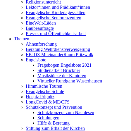
Religionsunterricht
Lektor*innen und Prädikant*innen
Evangelische Kindertagesstätten
Evangelische Seniorenzentren
EineWelt-Läden
Baubeauftragte
Presse- und Öffentlichkeitsarbeit
Themen
Ahnenforschung
Beratung Wehrdienstverweigerung
EKIDZ MiteinanderRaum Pritzwalk
Engelsbote
Fragebogen Engelsbote 2021
Studienarbeit Brückner
Musikstücke der Kantoren
Virtueller Rundgang Wusterhausen
Himmlische Touren
Evangelische Schule
Hospiz Prignitz
LongCovid & ME/CFS
Schutzkonzept und Prävention
Schutzkonzept zum Nachlesen
Schulungen
Hilfe & Beratung
Stiftung zum Erhalt der Kirchen