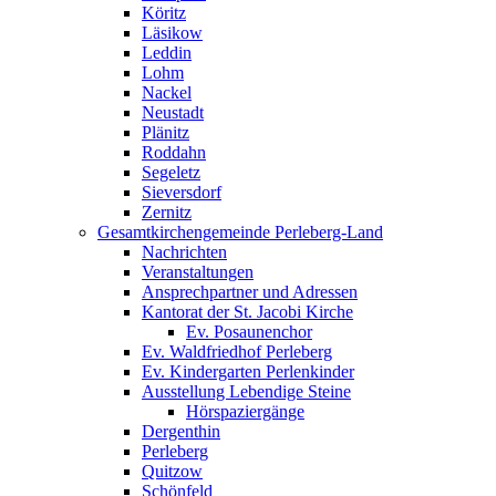
Köritz
Läsikow
Leddin
Lohm
Nackel
Neustadt
Plänitz
Roddahn
Segeletz
Sieversdorf
Zernitz
Gesamtkirchengemeinde Perleberg-Land
Nachrichten
Veranstaltungen
Ansprechpartner und Adressen
Kantorat der St. Jacobi Kirche
Ev. Posaunenchor
Ev. Waldfriedhof Perleberg
Ev. Kindergarten Perlenkinder
Ausstellung Lebendige Steine
Hörspaziergänge
Dergenthin
Perleberg
Quitzow
Schönfeld