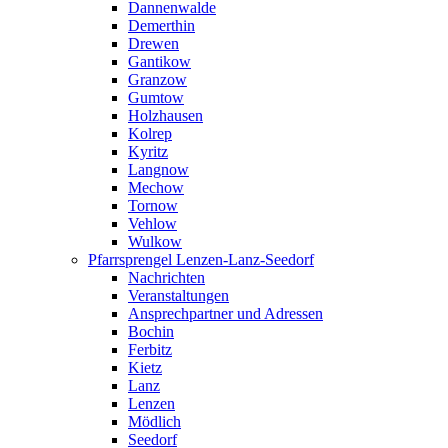
Dannenwalde
Demerthin
Drewen
Gantikow
Granzow
Gumtow
Holzhausen
Kolrep
Kyritz
Langnow
Mechow
Tornow
Vehlow
Wulkow
Pfarrsprengel Lenzen-Lanz-Seedorf
Nachrichten
Veranstaltungen
Ansprechpartner und Adressen
Bochin
Ferbitz
Kietz
Lanz
Lenzen
Mödlich
Seedorf