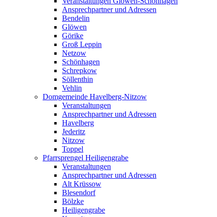
Veranstaltungen Glöwen-Schönhagen
Ansprechpartner und Adressen
Bendelin
Glöwen
Görike
Groß Leppin
Netzow
Schönhagen
Schrepkow
Söllenthin
Vehlin
Domgemeinde Havelberg-Nitzow
Veranstaltungen
Ansprechpartner und Adressen
Havelberg
Jederitz
Nitzow
Toppel
Pfarrsprengel Heiligengrabe
Veranstaltungen
Ansprechpartner und Adressen
Alt Krüssow
Blesendorf
Bölzke
Heiligengrabe