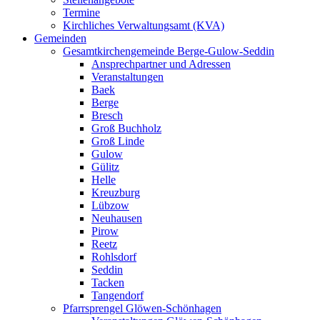
Termine
Kirchliches Verwaltungsamt (KVA)
Gemeinden
Gesamtkirchengemeinde Berge-Gulow-Seddin
Ansprechpartner und Adressen
Veranstaltungen
Baek
Berge
Bresch
Groß Buchholz
Groß Linde
Gulow
Gülitz
Helle
Kreuzburg
Lübzow
Neuhausen
Pirow
Reetz
Rohlsdorf
Seddin
Tacken
Tangendorf
Pfarrsprengel Glöwen-Schönhagen