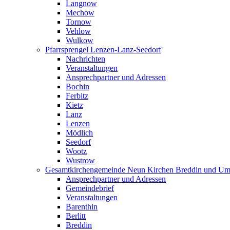
Langnow
Mechow
Tornow
Vehlow
Wulkow
Pfarrsprengel Lenzen-Lanz-Seedorf
Nachrichten
Veranstaltungen
Ansprechpartner und Adressen
Bochin
Ferbitz
Kietz
Lanz
Lenzen
Mödlich
Seedorf
Wootz
Wustrow
Gesamtkirchengemeinde Neun Kirchen Breddin und Um
Ansprechpartner und Adressen
Gemeindebrief
Veranstaltungen
Barenthin
Berlitt
Breddin