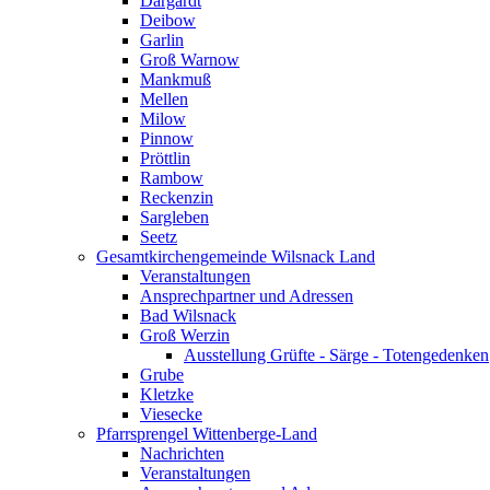
Dargardt
Deibow
Garlin
Groß Warnow
Mankmuß
Mellen
Milow
Pinnow
Pröttlin
Rambow
Reckenzin
Sargleben
Seetz
Gesamtkirchengemeinde Wilsnack Land
Veranstaltungen
Ansprechpartner und Adressen
Bad Wilsnack
Groß Werzin
Ausstellung Grüfte - Särge - Totengedenken
Grube
Kletzke
Viesecke
Pfarrsprengel Wittenberge-Land
Nachrichten
Veranstaltungen