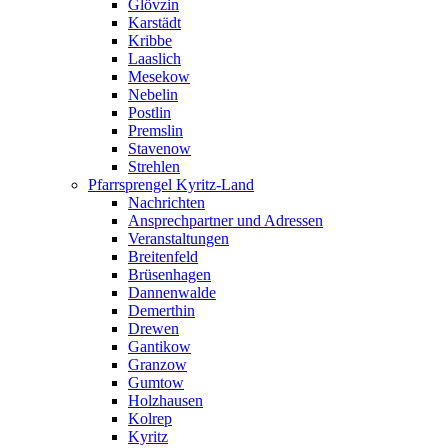
Glövzin
Karstädt
Kribbe
Laaslich
Mesekow
Nebelin
Postlin
Premslin
Stavenow
Strehlen
Pfarrsprengel Kyritz-Land
Nachrichten
Ansprechpartner und Adressen
Veranstaltungen
Breitenfeld
Brüsenhagen
Dannenwalde
Demerthin
Drewen
Gantikow
Granzow
Gumtow
Holzhausen
Kolrep
Kyritz