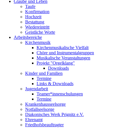
Glaube und Leben
Taufe
Konfirmation
Hochzeit
Bestattung
Wiedereintritt
Geistliche Worte
Arbeitsbereiche
Kirchenmusik
Kirchenmusikalische Vielfalt
Chöre und Instrumentalgruppen
Musikalische Veranstaltungen
Projekt "Orgelklang"
Downloads
Kinder und Familien
Termine
Links & Downloads
Jugendarbeit
Teamer*innenschulungen
Termine
Krankenhausseelsorge
Notfallseelsorge
Diakonisches Werk Prignitz e.V.
Ehrenamt
Friedhofsbeauftragter