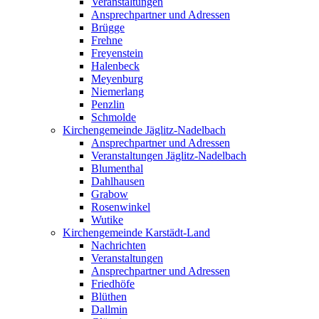
Veranstaltungen
Ansprechpartner und Adressen
Brügge
Frehne
Freyenstein
Halenbeck
Meyenburg
Niemerlang
Penzlin
Schmolde
Kirchengemeinde Jäglitz-Nadelbach
Ansprechpartner und Adressen
Veranstaltungen Jäglitz-Nadelbach
Blumenthal
Dahlhausen
Grabow
Rosenwinkel
Wutike
Kirchengemeinde Karstädt-Land
Nachrichten
Veranstaltungen
Ansprechpartner und Adressen
Friedhöfe
Blüthen
Dallmin