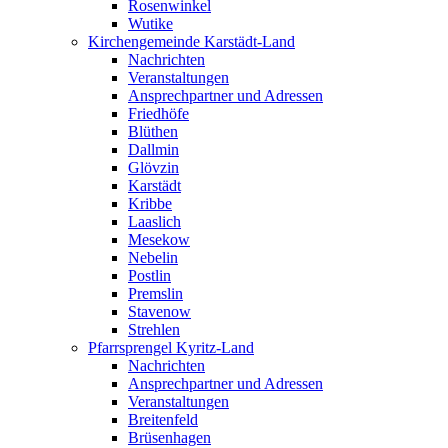
Rosenwinkel
Wutike
Kirchengemeinde Karstädt-Land
Nachrichten
Veranstaltungen
Ansprechpartner und Adressen
Friedhöfe
Blüthen
Dallmin
Glövzin
Karstädt
Kribbe
Laaslich
Mesekow
Nebelin
Postlin
Premslin
Stavenow
Strehlen
Pfarrsprengel Kyritz-Land
Nachrichten
Ansprechpartner und Adressen
Veranstaltungen
Breitenfeld
Brüsenhagen