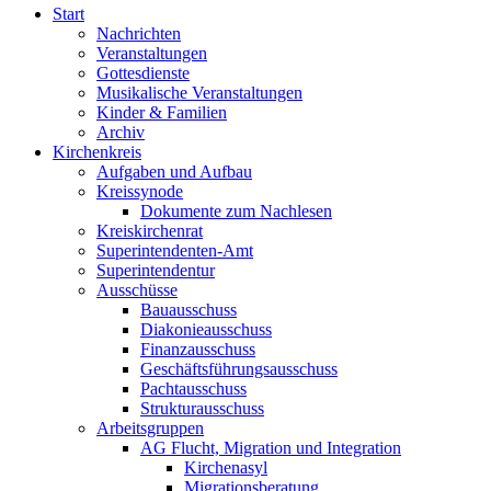
Start
Nachrichten
Veranstaltungen
Gottesdienste
Musikalische Veranstaltungen
Kinder & Familien
Archiv
Kirchenkreis
Aufgaben und Aufbau
Kreissynode
Dokumente zum Nachlesen
Kreiskirchenrat
Superintendenten-Amt
Superintendentur
Ausschüsse
Bauausschuss
Diakonieausschuss
Finanzausschuss
Geschäftsführungsausschuss
Pachtausschuss
Strukturausschuss
Arbeitsgruppen
AG Flucht, Migration und Integration
Kirchenasyl
Migrationsberatung