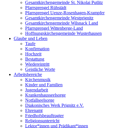
Gesamtkirchengemeinde St. Nikolai Putlitz
Pfarrsprengel Rühstädt
Pfarrsprengel Uenze-Rosenhagen-Krampfer
Gesamtkirchengemeinde Westprignitz
Gesamtkirchengemeinde Wilsnack Land
Pfarrsprengel Wittenberge-Land
Hoffnungskirchengemeinde Wusterhausen
Glaube und Leben
Taufe
Konfirmation
Hochzeit
Bestattung
Wiedereintritt
Geistliche Worte
Arbeitsbereiche
Kirchenmusik
Kinder und Familien
Jugendarbeit
Krankenhausseelsorge
Notfallseelsorge
Diakonisches Werk Prignitz e.V.
Ehrenamt
Friedhofsbeauftragter
Religionsunterricht
Lektor*innen und Prädikant*innen