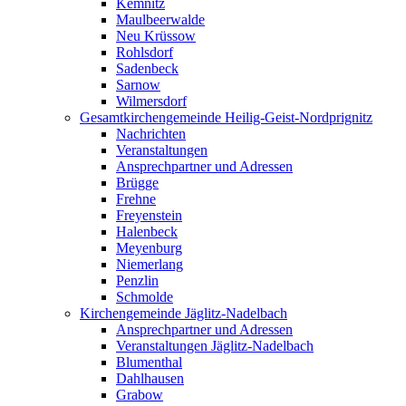
Kemnitz
Maulbeerwalde
Neu Krüssow
Rohlsdorf
Sadenbeck
Sarnow
Wilmersdorf
Gesamtkirchengemeinde Heilig-Geist-Nordprignitz
Nachrichten
Veranstaltungen
Ansprechpartner und Adressen
Brügge
Frehne
Freyenstein
Halenbeck
Meyenburg
Niemerlang
Penzlin
Schmolde
Kirchengemeinde Jäglitz-Nadelbach
Ansprechpartner und Adressen
Veranstaltungen Jäglitz-Nadelbach
Blumenthal
Dahlhausen
Grabow