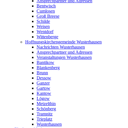
Ansprechpartner und Adressen
Bentwisch
Cumlosen
Groß Breese
Schilde
Weisen
Wentdorf
Wittenberge
Hoffnungskirchengemeinde Wusterhausen
Nachrichten Wusterhausen
Ansprechpartner und Adressen
Veranstaltungen Wusterhausen
Bantikow
Blankenberg
Brunn
Dessow
Ganzer
Gartow
Kantow
Lögow
Metzelthin
Schönberg
Tramnitz
Trieplatz
Wusterhausen