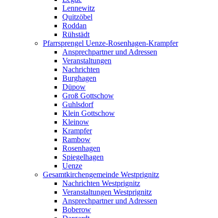
Lennewitz
Quitzöbel
Roddan
Rühstädt
Pfarrsprengel Uenze-Rosenhagen-Krampfer
Ansprechpartner und Adressen
Veranstaltungen
Nachrichten
Burghagen
Düpow
Groß Gottschow
Guhlsdorf
Klein Gottschow
Kleinow
Krampfer
Rambow
Rosenhagen
Spiegelhagen
Uenze
Gesamtkirchengemeinde Westprignitz
Nachrichten Westprignitz
Veranstaltungen Westprignitz
Ansprechpartner und Adressen
Boberow