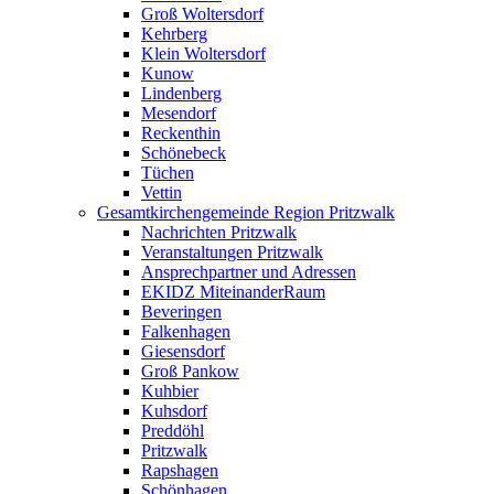
Groß Woltersdorf
Kehrberg
Klein Woltersdorf
Kunow
Lindenberg
Mesendorf
Reckenthin
Schönebeck
Tüchen
Vettin
Gesamtkirchengemeinde Region Pritzwalk
Nachrichten Pritzwalk
Veranstaltungen Pritzwalk
Ansprechpartner und Adressen
EKIDZ MiteinanderRaum
Beveringen
Falkenhagen
Giesensdorf
Groß Pankow
Kuhbier
Kuhsdorf
Preddöhl
Pritzwalk
Rapshagen
Schönhagen