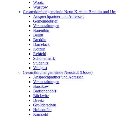
Wootz
Wustrow
Gesamtkirchengemeinde Neun Kirchen Breddin und Um
Ansprechpartner und Adressen
Gemeindebrief
Veranstaltungen
Barenthin
Berlitt
Breddin
Damelack
Kötzlin
Rehfeld
Schönermark
Stüdenitz
Vehlgast
Gesamtkirchengemeinde Neustadt (Dosse)
Ansprechpartner und Adressen
Veranstaltungen
Barsikow
Bartschendorf
Bückwitz
Dreetz
Großderschau
Hohenofen
Kampehl