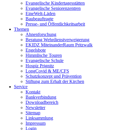
Evangelische Kindertagesstätten
Evangelische Seniorenzentren
EineWelt-Läden
Baubeauftragte
Presse- und Öffentlichkeitsarbeit
Themen
Ahnenforschung
Beratung Wehrdienstverweigerung
EKIDZ MiteinanderRaum Pritzwalk
Engelsbote
Himmlische Touren
Evangelische Schule
Hospiz Prignitz
LongCovid & ME/CFS
Schutzkonzept und Prävention
Stiftung zum Erhalt der Kirchen
Service
Kontakt
Bankverbindung
Downloadbereich
Newsletter
Sitemap
Linksammlung
Impressum
Login