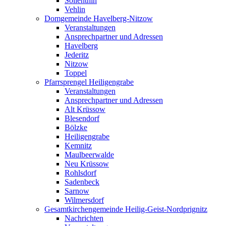
Söllenthin
Vehlin
Domgemeinde Havelberg-Nitzow
Veranstaltungen
Ansprechpartner und Adressen
Havelberg
Jederitz
Nitzow
Toppel
Pfarrsprengel Heiligengrabe
Veranstaltungen
Ansprechpartner und Adressen
Alt Krüssow
Blesendorf
Bölzke
Heiligengrabe
Kemnitz
Maulbeerwalde
Neu Krüssow
Rohlsdorf
Sadenbeck
Sarnow
Wilmersdorf
Gesamtkirchengemeinde Heilig-Geist-Nordprignitz
Nachrichten