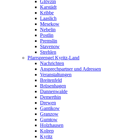
Glövzin
Karstädt
Kribbe
Laaslich
Mesekow
Nebelin
Postlin
Premslin
Stavenow
Strehlen
Pfarrsprengel Kyritz-Land
Nachrichten
Ansprechpartner und Adressen
Veranstaltungen
Breitenfeld
Brüsenhagen
Dannenwalde
Demerthin
Drewen
Gantikow
Granzow
Gumtow
Holzhausen
Kolrep
Kyritz