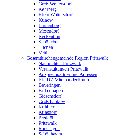
Groß Woltersdorf
Kehrberg
Klein Woltersdorf
Kunow
Lindenberg
Mesendorf
Reckenthin
Schönebeck
Tüchen
Vettin
Gesamtkirchengemeinde Region Pritzwalk
Nachrichten Pritzwalk
Veranstaltungen Pritzwalk
Ansprechpartner und Adressen
EKIDZ MiteinanderRaum
Beveringen
Falkenhagen
Giesensdorf
Groß Pankow
Kuhbier
Kuhsdorf
Preddöhl
Pritzwalk
Rapshagen
Schönhagen