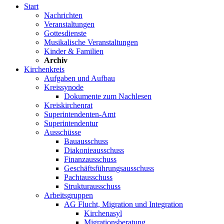
Start
Nachrichten
Veranstaltungen
Gottesdienste
Musikalische Veranstaltungen
Kinder & Familien
Archiv
Kirchenkreis
Aufgaben und Aufbau
Kreissynode
Dokumente zum Nachlesen
Kreiskirchenrat
Superintendenten-Amt
Superintendentur
Ausschüsse
Bauausschuss
Diakonieausschuss
Finanzausschuss
Geschäftsführungsausschuss
Pachtausschuss
Strukturausschuss
Arbeitsgruppen
AG Flucht, Migration und Integration
Kirchenasyl
Migrationsberatung