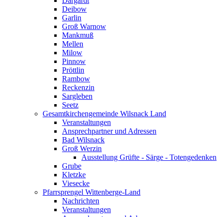
Dargardt
Deibow
Garlin
Groß Warnow
Mankmuß
Mellen
Milow
Pinnow
Pröttlin
Rambow
Reckenzin
Sargleben
Seetz
Gesamtkirchengemeinde Wilsnack Land
Veranstaltungen
Ansprechpartner und Adressen
Bad Wilsnack
Groß Werzin
Ausstellung Grüfte - Särge - Totengedenken
Grube
Kletzke
Viesecke
Pfarrsprengel Wittenberge-Land
Nachrichten
Veranstaltungen