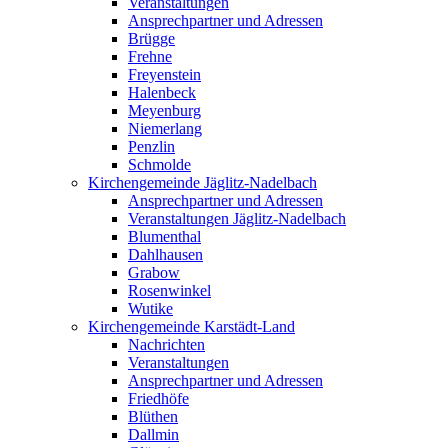
Veranstaltungen
Ansprechpartner und Adressen
Brügge
Frehne
Freyenstein
Halenbeck
Meyenburg
Niemerlang
Penzlin
Schmolde
Kirchengemeinde Jäglitz-Nadelbach
Ansprechpartner und Adressen
Veranstaltungen Jäglitz-Nadelbach
Blumenthal
Dahlhausen
Grabow
Rosenwinkel
Wutike
Kirchengemeinde Karstädt-Land
Nachrichten
Veranstaltungen
Ansprechpartner und Adressen
Friedhöfe
Blüthen
Dallmin