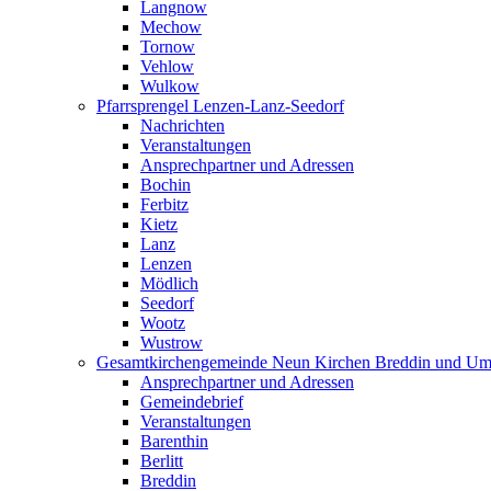
Langnow
Mechow
Tornow
Vehlow
Wulkow
Pfarrsprengel Lenzen-Lanz-Seedorf
Nachrichten
Veranstaltungen
Ansprechpartner und Adressen
Bochin
Ferbitz
Kietz
Lanz
Lenzen
Mödlich
Seedorf
Wootz
Wustrow
Gesamtkirchengemeinde Neun Kirchen Breddin und Um
Ansprechpartner und Adressen
Gemeindebrief
Veranstaltungen
Barenthin
Berlitt
Breddin