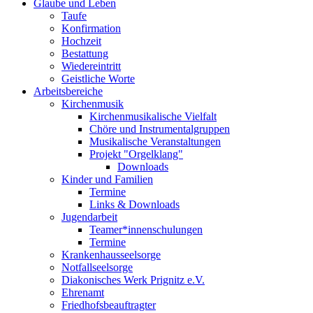
Glaube und Leben
Taufe
Konfirmation
Hochzeit
Bestattung
Wiedereintritt
Geistliche Worte
Arbeitsbereiche
Kirchenmusik
Kirchenmusikalische Vielfalt
Chöre und Instrumentalgruppen
Musikalische Veranstaltungen
Projekt "Orgelklang"
Downloads
Kinder und Familien
Termine
Links & Downloads
Jugendarbeit
Teamer*innenschulungen
Termine
Krankenhausseelsorge
Notfallseelsorge
Diakonisches Werk Prignitz e.V.
Ehrenamt
Friedhofsbeauftragter