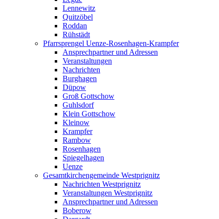
Lennewitz
Quitzöbel
Roddan
Rühstädt
Pfarrsprengel Uenze-Rosenhagen-Krampfer
Ansprechpartner und Adressen
Veranstaltungen
Nachrichten
Burghagen
Düpow
Groß Gottschow
Guhlsdorf
Klein Gottschow
Kleinow
Krampfer
Rambow
Rosenhagen
Spiegelhagen
Uenze
Gesamtkirchengemeinde Westprignitz
Nachrichten Westprignitz
Veranstaltungen Westprignitz
Ansprechpartner und Adressen
Boberow