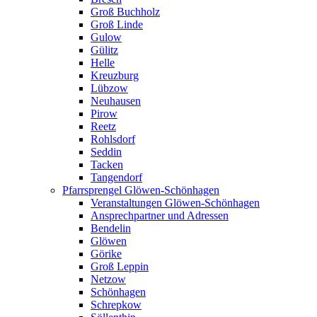
Groß Buchholz
Groß Linde
Gulow
Gülitz
Helle
Kreuzburg
Lübzow
Neuhausen
Pirow
Reetz
Rohlsdorf
Seddin
Tacken
Tangendorf
Pfarrsprengel Glöwen-Schönhagen
Veranstaltungen Glöwen-Schönhagen
Ansprechpartner und Adressen
Bendelin
Glöwen
Görike
Groß Leppin
Netzow
Schönhagen
Schrepkow