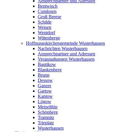
Ansprechpartner und Adressen
Bentwisch
Cumlosen
Groß Breese
Schilde
Weisen
Wentdorf
Wittenberge
Hoffnungskirchengemeinde Wusterhausen
Nachrichten Wusterhausen
Ansprechpartner und Adressen
Veranstaltungen Wusterhausen
Bantikow
Blankenberg
Brunn
Dessow
Ganzer
Gartow
Kantow
Lögow
Metzelthin
Schönberg
Tramnitz
Trieplatz
Wusterhausen