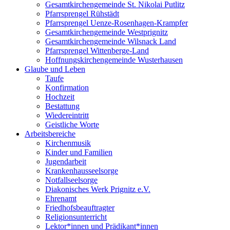
Gesamtkirchengemeinde St. Nikolai Putlitz
Pfarrsprengel Rühstädt
Pfarrsprengel Uenze-Rosenhagen-Krampfer
Gesamtkirchengemeinde Westprignitz
Gesamtkirchengemeinde Wilsnack Land
Pfarrsprengel Wittenberge-Land
Hoffnungskirchengemeinde Wusterhausen
Glaube und Leben
Taufe
Konfirmation
Hochzeit
Bestattung
Wiedereintritt
Geistliche Worte
Arbeitsbereiche
Kirchenmusik
Kinder und Familien
Jugendarbeit
Krankenhausseelsorge
Notfallseelsorge
Diakonisches Werk Prignitz e.V.
Ehrenamt
Friedhofsbeauftragter
Religionsunterricht
Lektor*innen und Prädikant*innen