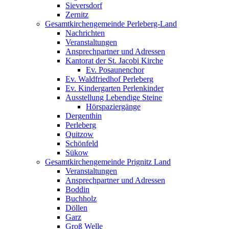
Sieversdorf
Zernitz
Gesamtkirchengemeinde Perleberg-Land
Nachrichten
Veranstaltungen
Ansprechpartner und Adressen
Kantorat der St. Jacobi Kirche
Ev. Posaunenchor
Ev. Waldfriedhof Perleberg
Ev. Kindergarten Perlenkinder
Ausstellung Lebendige Steine
Hörspaziergänge
Dergenthin
Perleberg
Quitzow
Schönfeld
Sükow
Gesamtkirchengemeinde Prignitz Land
Veranstaltungen
Ansprechpartner und Adressen
Boddin
Buchholz
Döllen
Garz
Groß Welle