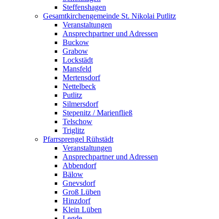
Steffenshagen
Gesamtkirchengemeinde St. Nikolai Putlitz
Veranstaltungen
Ansprechpartner und Adressen
Buckow
Grabow
Lockstädt
Mansfeld
Mertensdorf
Nettelbeck
Putlitz
Silmersdorf
Stepenitz / Marienfließ
Telschow
Triglitz
Pfarrsprengel Rühstädt
Veranstaltungen
Ansprechpartner und Adressen
Abbendorf
Bälow
Gnevsdorf
Groß Lüben
Hinzdorf
Klein Lüben
Legde