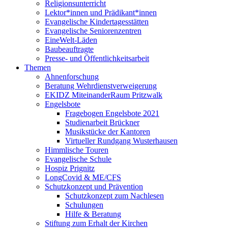
Religionsunterricht
Lektor*innen und Prädikant*innen
Evangelische Kindertagesstätten
Evangelische Seniorenzentren
EineWelt-Läden
Baubeauftragte
Presse- und Öffentlichkeitsarbeit
Themen
Ahnenforschung
Beratung Wehrdienstverweigerung
EKIDZ MiteinanderRaum Pritzwalk
Engelsbote
Fragebogen Engelsbote 2021
Studienarbeit Brückner
Musikstücke der Kantoren
Virtueller Rundgang Wusterhausen
Himmlische Touren
Evangelische Schule
Hospiz Prignitz
LongCovid & ME/CFS
Schutzkonzept und Prävention
Schutzkonzept zum Nachlesen
Schulungen
Hilfe & Beratung
Stiftung zum Erhalt der Kirchen