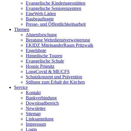
Evangelische Kindertagesstätten
Evangelische Seniorenzentren
EineWelt-Läden
Baubeauftragte
Presse- und Öffentlichkeitsarbeit
Themen
Ahnenforschung
Beratung Wehrdienstverweigerung
EKIDZ MiteinanderRaum Pritzwalk
Engelsbote
Himmlische Touren
Evangelische Schule
Hospiz Prignitz
LongCovid & ME/CFS
Schutzkonzept und Prävention
Stiftung zum Erhalt der Kirchen
Service
Kontakt
Bankverbindung
Downloadbereich
Newsletter
Sitemap
Linksammlung
Impressum
Login