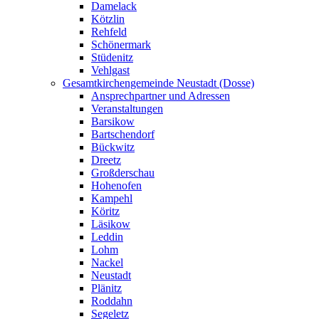
Damelack
Kötzlin
Rehfeld
Schönermark
Stüdenitz
Vehlgast
Gesamtkirchengemeinde Neustadt (Dosse)
Ansprechpartner und Adressen
Veranstaltungen
Barsikow
Bartschendorf
Bückwitz
Dreetz
Großderschau
Hohenofen
Kampehl
Köritz
Läsikow
Leddin
Lohm
Nackel
Neustadt
Plänitz
Roddahn
Segeletz