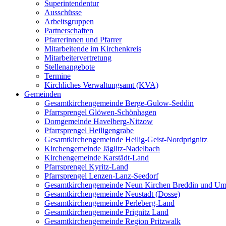
Superintendentur
Ausschüsse
Arbeitsgruppen
Partnerschaften
Pfarrerinnen und Pfarrer
Mitarbeitende im Kirchenkreis
Mitarbeitervertretung
Stellenangebote
Termine
Kirchliches Verwaltungsamt (KVA)
Gemeinden
Gesamtkirchengemeinde Berge-Gulow-Seddin
Pfarrsprengel Glöwen-Schönhagen
Domgemeinde Havelberg-Nitzow
Pfarrsprengel Heiligengrabe
Gesamtkirchengemeinde Heilig-Geist-Nordprignitz
Kirchengemeinde Jäglitz-Nadelbach
Kirchengemeinde Karstädt-Land
Pfarrsprengel Kyritz-Land
Pfarrsprengel Lenzen-Lanz-Seedorf
Gesamtkirchengemeinde Neun Kirchen Breddin und Um
Gesamtkirchengemeinde Neustadt (Dosse)
Gesamtkirchengemeinde Perleberg-Land
Gesamtkirchengemeinde Prignitz Land
Gesamtkirchengemeinde Region Pritzwalk