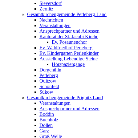
Sieversdorf
Zernitz
Gesamtkirchengemeinde Perleberg-Land
Nachrichten
Veranstaltungen
Ansprechpartner und Adressen
Kantorat der St. Jacobi Kirche
Ev. Posaunenchor
Ev. Waldfriedhof Perleberg
Ev. Kindergarten Perlenkinder
Ausstellung Lebendige Steine
Hörspaziergänge
Dergenthin
Perleberg
Quitzow
Schönfeld
Sükow
Gesamtkirchengemeinde Prignitz Land
Veranstaltungen
Ansprechpartner und Adressen
Boddin
Buchholz
Döllen
Garz
Groß Welle