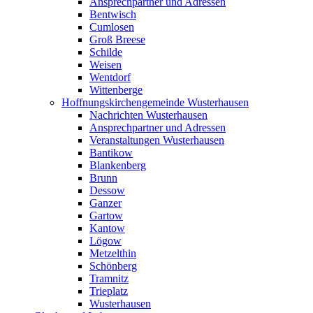
Ansprechpartner und Adressen
Bentwisch
Cumlosen
Groß Breese
Schilde
Weisen
Wentdorf
Wittenberge
Hoffnungskirchengemeinde Wusterhausen
Nachrichten Wusterhausen
Ansprechpartner und Adressen
Veranstaltungen Wusterhausen
Bantikow
Blankenberg
Brunn
Dessow
Ganzer
Gartow
Kantow
Lögow
Metzelthin
Schönberg
Tramnitz
Trieplatz
Wusterhausen