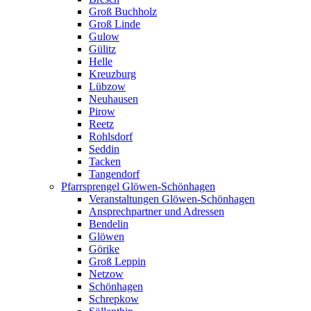
Groß Buchholz
Groß Linde
Gulow
Gülitz
Helle
Kreuzburg
Lübzow
Neuhausen
Pirow
Reetz
Rohlsdorf
Seddin
Tacken
Tangendorf
Pfarrsprengel Glöwen-Schönhagen
Veranstaltungen Glöwen-Schönhagen
Ansprechpartner und Adressen
Bendelin
Glöwen
Görike
Groß Leppin
Netzow
Schönhagen
Schrepkow