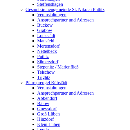
Steffenshagen
Gesamtkirchengemeinde St. Nikolai Putlitz
Veranstaltungen
Ansprechpartner und Adressen
Buckow
Grabow
Lockstädt
Mansfeld
Mertensdorf
Nettelbeck
Putlitz
Silmersdorf
Stepenitz / Marienfließ
Telschow
Triglitz
Pfarrsprengel Rühstädt
Veranstaltungen
Ansprechpartner und Adressen
Abbendorf
Bälow
Gnevsdorf
Groß Lüben
Hinzdorf
Klein Lüben
Legde