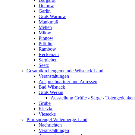
Dargardt
Deibow
Garlin
Groß Warnow
Mankmuß
Mellen
Milow
Pinnow
Pröttlin
Rambow
Reckenzin
Sargleben
Seetz
Gesamtkirchengemeinde Wilsnack Land
Veranstaltungen
Ansprechpartner und Adressen
Bad Wilsnack
Groß Werzin
Ausstellung Grüfte - Särge - Totengedenken
Grube
Kletzke
Viesecke
Pfarrsprengel Wittenberge-Land
Nachrichten
Veranstaltungen