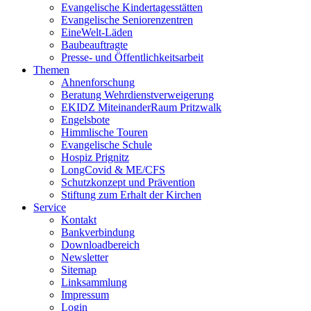
Evangelische Kindertagesstätten
Evangelische Seniorenzentren
EineWelt-Läden
Baubeauftragte
Presse- und Öffentlichkeitsarbeit
Themen
Ahnenforschung
Beratung Wehrdienstverweigerung
EKIDZ MiteinanderRaum Pritzwalk
Engelsbote
Himmlische Touren
Evangelische Schule
Hospiz Prignitz
LongCovid & ME/CFS
Schutzkonzept und Prävention
Stiftung zum Erhalt der Kirchen
Service
Kontakt
Bankverbindung
Downloadbereich
Newsletter
Sitemap
Linksammlung
Impressum
Login