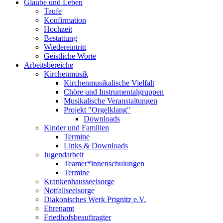
Glaube und Leben
Taufe
Konfirmation
Hochzeit
Bestattung
Wiedereintritt
Geistliche Worte
Arbeitsbereiche
Kirchenmusik
Kirchenmusikalische Vielfalt
Chöre und Instrumentalgruppen
Musikalische Veranstaltungen
Projekt "Orgelklang"
Downloads
Kinder und Familien
Termine
Links & Downloads
Jugendarbeit
Teamer*innenschulungen
Termine
Krankenhausseelsorge
Notfallseelsorge
Diakonisches Werk Prignitz e.V.
Ehrenamt
Friedhofsbeauftragter