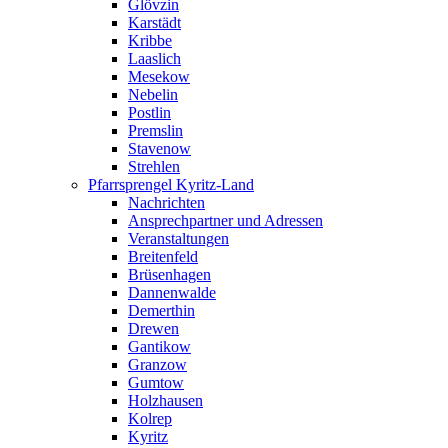
Glövzin
Karstädt
Kribbe
Laaslich
Mesekow
Nebelin
Postlin
Premslin
Stavenow
Strehlen
Pfarrsprengel Kyritz-Land
Nachrichten
Ansprechpartner und Adressen
Veranstaltungen
Breitenfeld
Brüsenhagen
Dannenwalde
Demerthin
Drewen
Gantikow
Granzow
Gumtow
Holzhausen
Kolrep
Kyritz