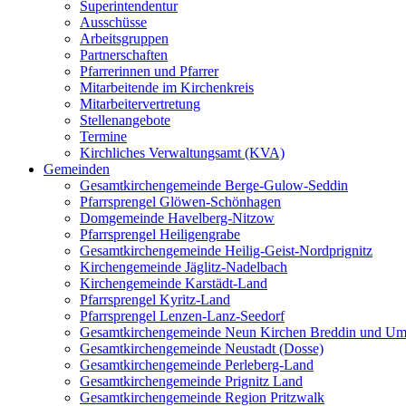
Superintendentur
Ausschüsse
Arbeitsgruppen
Partnerschaften
Pfarrerinnen und Pfarrer
Mitarbeitende im Kirchenkreis
Mitarbeitervertretung
Stellenangebote
Termine
Kirchliches Verwaltungsamt (KVA)
Gemeinden
Gesamtkirchengemeinde Berge-Gulow-Seddin
Pfarrsprengel Glöwen-Schönhagen
Domgemeinde Havelberg-Nitzow
Pfarrsprengel Heiligengrabe
Gesamtkirchengemeinde Heilig-Geist-Nordprignitz
Kirchengemeinde Jäglitz-Nadelbach
Kirchengemeinde Karstädt-Land
Pfarrsprengel Kyritz-Land
Pfarrsprengel Lenzen-Lanz-Seedorf
Gesamtkirchengemeinde Neun Kirchen Breddin und Um
Gesamtkirchengemeinde Neustadt (Dosse)
Gesamtkirchengemeinde Perleberg-Land
Gesamtkirchengemeinde Prignitz Land
Gesamtkirchengemeinde Region Pritzwalk