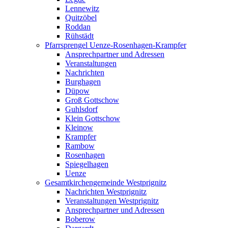
Lennewitz
Quitzöbel
Roddan
Rühstädt
Pfarrsprengel Uenze-Rosenhagen-Krampfer
Ansprechpartner und Adressen
Veranstaltungen
Nachrichten
Burghagen
Düpow
Groß Gottschow
Guhlsdorf
Klein Gottschow
Kleinow
Krampfer
Rambow
Rosenhagen
Spiegelhagen
Uenze
Gesamtkirchengemeinde Westprignitz
Nachrichten Westprignitz
Veranstaltungen Westprignitz
Ansprechpartner und Adressen
Boberow