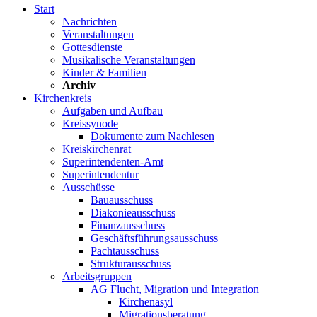
Start
Nachrichten
Veranstaltungen
Gottesdienste
Musikalische Veranstaltungen
Kinder & Familien
Archiv
Kirchenkreis
Aufgaben und Aufbau
Kreissynode
Dokumente zum Nachlesen
Kreiskirchenrat
Superintendenten-Amt
Superintendentur
Ausschüsse
Bauausschuss
Diakonieausschuss
Finanzausschuss
Geschäftsführungsausschuss
Pachtausschuss
Strukturausschuss
Arbeitsgruppen
AG Flucht, Migration und Integration
Kirchenasyl
Migrationsberatung