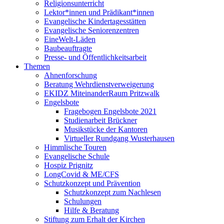
Religionsunterricht
Lektor*innen und Prädikant*innen
Evangelische Kindertagesstätten
Evangelische Seniorenzentren
EineWelt-Läden
Baubeauftragte
Presse- und Öffentlichkeitsarbeit
Themen
Ahnenforschung
Beratung Wehrdienstverweigerung
EKIDZ MiteinanderRaum Pritzwalk
Engelsbote
Fragebogen Engelsbote 2021
Studienarbeit Brückner
Musikstücke der Kantoren
Virtueller Rundgang Wusterhausen
Himmlische Touren
Evangelische Schule
Hospiz Prignitz
LongCovid & ME/CFS
Schutzkonzept und Prävention
Schutzkonzept zum Nachlesen
Schulungen
Hilfe & Beratung
Stiftung zum Erhalt der Kirchen