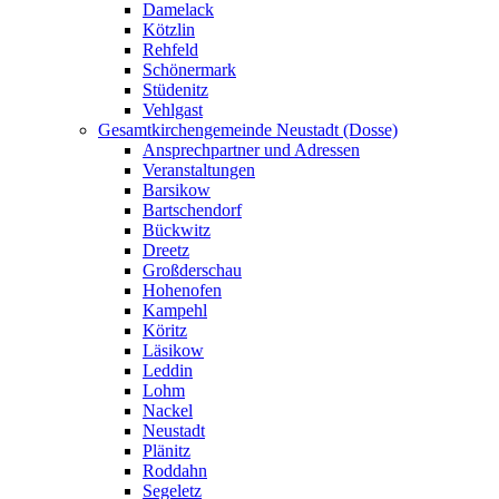
Damelack
Kötzlin
Rehfeld
Schönermark
Stüdenitz
Vehlgast
Gesamtkirchengemeinde Neustadt (Dosse)
Ansprechpartner und Adressen
Veranstaltungen
Barsikow
Bartschendorf
Bückwitz
Dreetz
Großderschau
Hohenofen
Kampehl
Köritz
Läsikow
Leddin
Lohm
Nackel
Neustadt
Plänitz
Roddahn
Segeletz