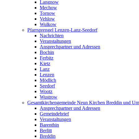
Langnow
Mechow
Tornow
Vehlow
Wulkow
Pfarrsprengel Lenzen-Lanz-Seedorf
Nachrichten
Veranstaltungen
Ansprechpartner und Adressen
Bochin
Ferbitz
Kietz
Lanz
Lenzen
Mödlich
Seedorf
Wootz
Wustrow
Gesamtkirchengemeinde Neun Kirchen Breddin und Um
Ansprechpartner und Adressen
Gemeindebrief
Veranstaltungen
Barenthin
Berlitt
Breddin