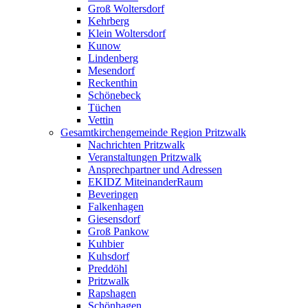
Groß Woltersdorf
Kehrberg
Klein Woltersdorf
Kunow
Lindenberg
Mesendorf
Reckenthin
Schönebeck
Tüchen
Vettin
Gesamtkirchengemeinde Region Pritzwalk
Nachrichten Pritzwalk
Veranstaltungen Pritzwalk
Ansprechpartner und Adressen
EKIDZ MiteinanderRaum
Beveringen
Falkenhagen
Giesensdorf
Groß Pankow
Kuhbier
Kuhsdorf
Preddöhl
Pritzwalk
Rapshagen
Schönhagen