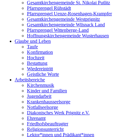
Gesamtkirchengemeinde St. Nikolai Putlitz
Pfarrsprengel Rühstädt
Pfarrsprengel Uenze-Rosenhagen-Krampfer
Gesamtkirchengemeinde Westprignitz
Gesamtkirchengemeinde Wilsnack Land
Pfarrsprengel Wittenberge-Land
Hoffnungskirchengemeinde Wusterhausen
Glaube und Leben
Taufe
Konfirmation
Hochzeit
Bestattung
Wiedereintritt
Geistliche Worte
Arbeitsbereiche
Kirchenmusik
Kinder und Familien
Jugendarbeit
Krankenhausseelsorge
Notfallseelsorge
Diakonisches Werk Prignitz e.V.
Ehrenamt
Friedhofsbeauftragter
Religionsunterricht
Lektor*innen und Prädikant*innen