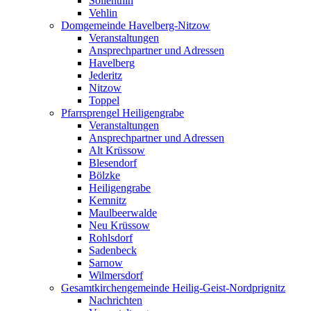
Söllenthin
Vehlin
Domgemeinde Havelberg-Nitzow
Veranstaltungen
Ansprechpartner und Adressen
Havelberg
Jederitz
Nitzow
Toppel
Pfarrsprengel Heiligengrabe
Veranstaltungen
Ansprechpartner und Adressen
Alt Krüssow
Blesendorf
Bölzke
Heiligengrabe
Kemnitz
Maulbeerwalde
Neu Krüssow
Rohlsdorf
Sadenbeck
Sarnow
Wilmersdorf
Gesamtkirchengemeinde Heilig-Geist-Nordprignitz
Nachrichten