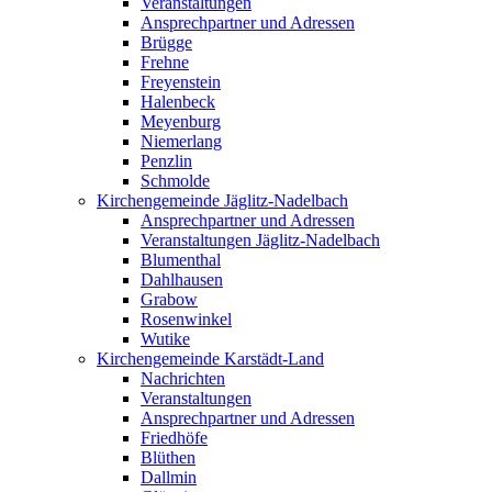
Veranstaltungen
Ansprechpartner und Adressen
Brügge
Frehne
Freyenstein
Halenbeck
Meyenburg
Niemerlang
Penzlin
Schmolde
Kirchengemeinde Jäglitz-Nadelbach
Ansprechpartner und Adressen
Veranstaltungen Jäglitz-Nadelbach
Blumenthal
Dahlhausen
Grabow
Rosenwinkel
Wutike
Kirchengemeinde Karstädt-Land
Nachrichten
Veranstaltungen
Ansprechpartner und Adressen
Friedhöfe
Blüthen
Dallmin