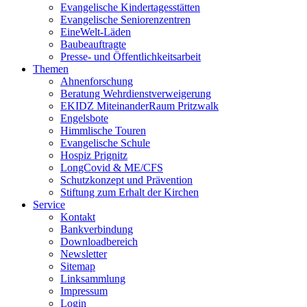
Evangelische Kindertagesstätten
Evangelische Seniorenzentren
EineWelt-Läden
Baubeauftragte
Presse- und Öffentlichkeitsarbeit
Themen
Ahnenforschung
Beratung Wehrdienstverweigerung
EKIDZ MiteinanderRaum Pritzwalk
Engelsbote
Himmlische Touren
Evangelische Schule
Hospiz Prignitz
LongCovid & ME/CFS
Schutzkonzept und Prävention
Stiftung zum Erhalt der Kirchen
Service
Kontakt
Bankverbindung
Downloadbereich
Newsletter
Sitemap
Linksammlung
Impressum
Login