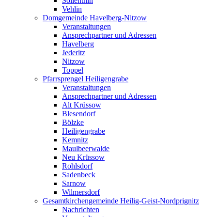
Söllenthin
Vehlin
Domgemeinde Havelberg-Nitzow
Veranstaltungen
Ansprechpartner und Adressen
Havelberg
Jederitz
Nitzow
Toppel
Pfarrsprengel Heiligengrabe
Veranstaltungen
Ansprechpartner und Adressen
Alt Krüssow
Blesendorf
Bölzke
Heiligengrabe
Kemnitz
Maulbeerwalde
Neu Krüssow
Rohlsdorf
Sadenbeck
Sarnow
Wilmersdorf
Gesamtkirchengemeinde Heilig-Geist-Nordprignitz
Nachrichten