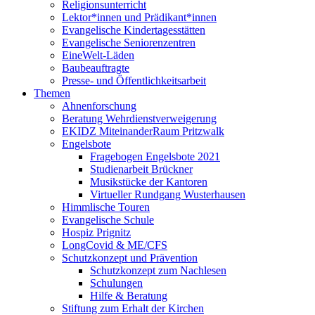
Religionsunterricht
Lektor*innen und Prädikant*innen
Evangelische Kindertagesstätten
Evangelische Seniorenzentren
EineWelt-Läden
Baubeauftragte
Presse- und Öffentlichkeitsarbeit
Themen
Ahnenforschung
Beratung Wehrdienstverweigerung
EKIDZ MiteinanderRaum Pritzwalk
Engelsbote
Fragebogen Engelsbote 2021
Studienarbeit Brückner
Musikstücke der Kantoren
Virtueller Rundgang Wusterhausen
Himmlische Touren
Evangelische Schule
Hospiz Prignitz
LongCovid & ME/CFS
Schutzkonzept und Prävention
Schutzkonzept zum Nachlesen
Schulungen
Hilfe & Beratung
Stiftung zum Erhalt der Kirchen