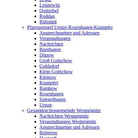
Lennewitz
Quitzöbel
Roddan
Rühstädt
Pfarrsprengel Uenze-Rosenhagen-Krampfer
Ansprechpartner und Adressen
Veranstaltungen
Nachrichten
Burghagen
Düpow
Groß Gottschow
Guhlsdorf
Klein Gottschow
Kleinow
Krampfer
Rambow
Rosenhagen
Spiegelhagen
Uenze
Gesamtkirchengemeinde Westprignitz
Nachrichten Westprignitz
Veranstaltungen Westprignitz
Ansprechpartner und Adressen
Boberow