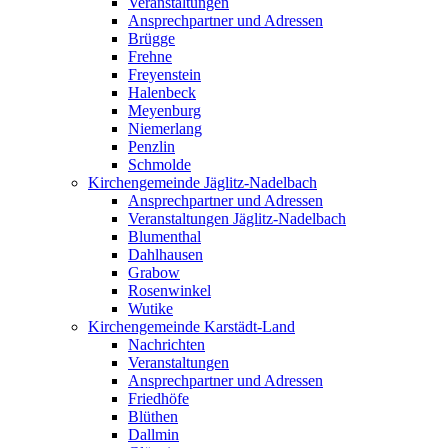
Veranstaltungen
Ansprechpartner und Adressen
Brügge
Frehne
Freyenstein
Halenbeck
Meyenburg
Niemerlang
Penzlin
Schmolde
Kirchengemeinde Jäglitz-Nadelbach
Ansprechpartner und Adressen
Veranstaltungen Jäglitz-Nadelbach
Blumenthal
Dahlhausen
Grabow
Rosenwinkel
Wutike
Kirchengemeinde Karstädt-Land
Nachrichten
Veranstaltungen
Ansprechpartner und Adressen
Friedhöfe
Blüthen
Dallmin