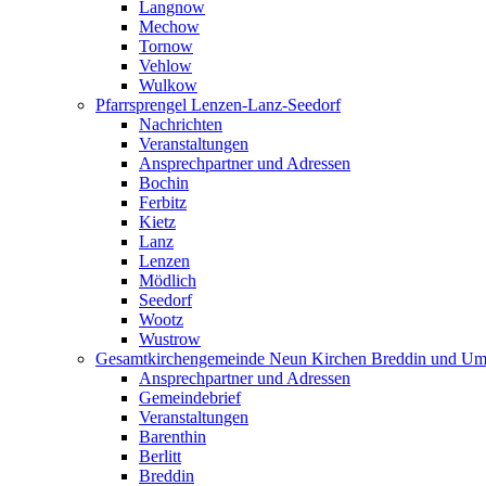
Langnow
Mechow
Tornow
Vehlow
Wulkow
Pfarrsprengel Lenzen-Lanz-Seedorf
Nachrichten
Veranstaltungen
Ansprechpartner und Adressen
Bochin
Ferbitz
Kietz
Lanz
Lenzen
Mödlich
Seedorf
Wootz
Wustrow
Gesamtkirchengemeinde Neun Kirchen Breddin und Um
Ansprechpartner und Adressen
Gemeindebrief
Veranstaltungen
Barenthin
Berlitt
Breddin