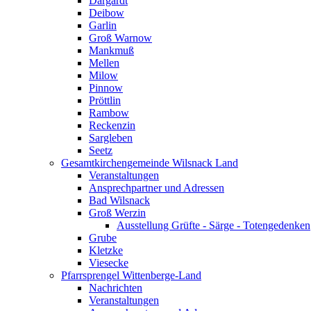
Dargardt
Deibow
Garlin
Groß Warnow
Mankmuß
Mellen
Milow
Pinnow
Pröttlin
Rambow
Reckenzin
Sargleben
Seetz
Gesamtkirchengemeinde Wilsnack Land
Veranstaltungen
Ansprechpartner und Adressen
Bad Wilsnack
Groß Werzin
Ausstellung Grüfte - Särge - Totengedenken
Grube
Kletzke
Viesecke
Pfarrsprengel Wittenberge-Land
Nachrichten
Veranstaltungen