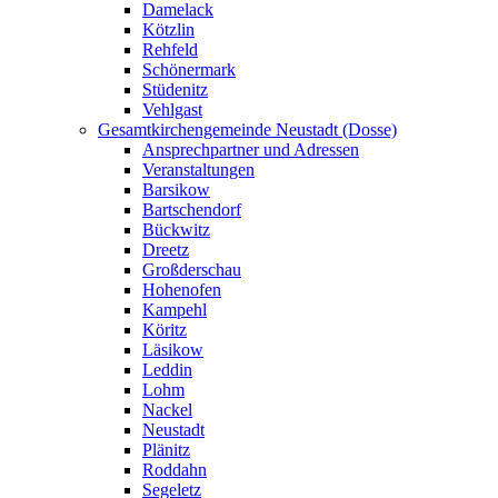
Damelack
Kötzlin
Rehfeld
Schönermark
Stüdenitz
Vehlgast
Gesamtkirchengemeinde Neustadt (Dosse)
Ansprechpartner und Adressen
Veranstaltungen
Barsikow
Bartschendorf
Bückwitz
Dreetz
Großderschau
Hohenofen
Kampehl
Köritz
Läsikow
Leddin
Lohm
Nackel
Neustadt
Plänitz
Roddahn
Segeletz