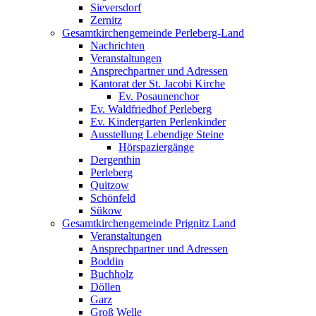
Sieversdorf
Zernitz
Gesamtkirchengemeinde Perleberg-Land
Nachrichten
Veranstaltungen
Ansprechpartner und Adressen
Kantorat der St. Jacobi Kirche
Ev. Posaunenchor
Ev. Waldfriedhof Perleberg
Ev. Kindergarten Perlenkinder
Ausstellung Lebendige Steine
Hörspaziergänge
Dergenthin
Perleberg
Quitzow
Schönfeld
Sükow
Gesamtkirchengemeinde Prignitz Land
Veranstaltungen
Ansprechpartner und Adressen
Boddin
Buchholz
Döllen
Garz
Groß Welle