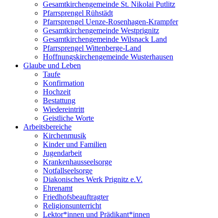
Gesamtkirchengemeinde St. Nikolai Putlitz
Pfarrsprengel Rühstädt
Pfarrsprengel Uenze-Rosenhagen-Krampfer
Gesamtkirchengemeinde Westprignitz
Gesamtkirchengemeinde Wilsnack Land
Pfarrsprengel Wittenberge-Land
Hoffnungskirchengemeinde Wusterhausen
Glaube und Leben
Taufe
Konfirmation
Hochzeit
Bestattung
Wiedereintritt
Geistliche Worte
Arbeitsbereiche
Kirchenmusik
Kinder und Familien
Jugendarbeit
Krankenhausseelsorge
Notfallseelsorge
Diakonisches Werk Prignitz e.V.
Ehrenamt
Friedhofsbeauftragter
Religionsunterricht
Lektor*innen und Prädikant*innen