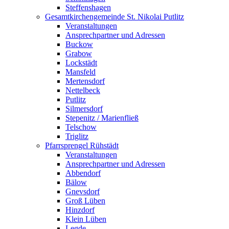
Steffenshagen
Gesamtkirchengemeinde St. Nikolai Putlitz
Veranstaltungen
Ansprechpartner und Adressen
Buckow
Grabow
Lockstädt
Mansfeld
Mertensdorf
Nettelbeck
Putlitz
Silmersdorf
Stepenitz / Marienfließ
Telschow
Triglitz
Pfarrsprengel Rühstädt
Veranstaltungen
Ansprechpartner und Adressen
Abbendorf
Bälow
Gnevsdorf
Groß Lüben
Hinzdorf
Klein Lüben
Legde