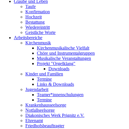
Glaube und Leben
Taufe
Konfirmation
Hochzeit
Bestattung
Wiedereintritt
Geistliche Worte
Arbeitsbereiche
Kirchenmusik
Kirchenmusikalische Vielfalt
Chöre und Instrumentalgruppen
Musikalische Veranstaltungen
Projekt "Orgelklang"
Downloads
Kinder und Familien
Termine
Links & Downloads
Jugendarbeit
Teamer*innenschulungen
Termine
Krankenhausseelsorge
Notfallseelsorge
Diakonisches Werk Prignitz e.V.
Ehrenamt
Friedhofsbeauftragter