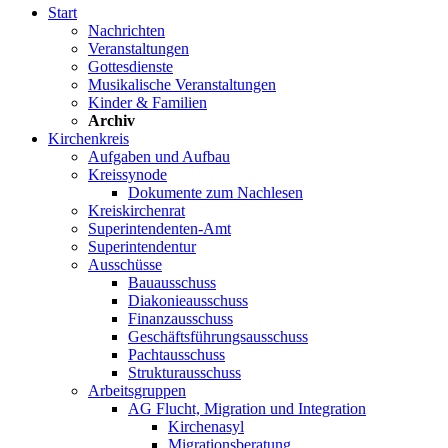
Start
Nachrichten
Veranstaltungen
Gottesdienste
Musikalische Veranstaltungen
Kinder & Familien
Archiv
Kirchenkreis
Aufgaben und Aufbau
Kreissynode
Dokumente zum Nachlesen
Kreiskirchenrat
Superintendenten-Amt
Superintendentur
Ausschüsse
Bauausschuss
Diakonieausschuss
Finanzausschuss
Geschäftsführungsausschuss
Pachtausschuss
Strukturausschuss
Arbeitsgruppen
AG Flucht, Migration und Integration
Kirchenasyl
Migrationsberatung