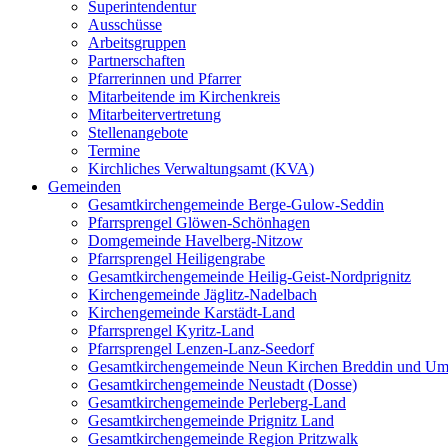
Superintendentur
Ausschüsse
Arbeitsgruppen
Partnerschaften
Pfarrerinnen und Pfarrer
Mitarbeitende im Kirchenkreis
Mitarbeitervertretung
Stellenangebote
Termine
Kirchliches Verwaltungsamt (KVA)
Gemeinden
Gesamtkirchengemeinde Berge-Gulow-Seddin
Pfarrsprengel Glöwen-Schönhagen
Domgemeinde Havelberg-Nitzow
Pfarrsprengel Heiligengrabe
Gesamtkirchengemeinde Heilig-Geist-Nordprignitz
Kirchengemeinde Jäglitz-Nadelbach
Kirchengemeinde Karstädt-Land
Pfarrsprengel Kyritz-Land
Pfarrsprengel Lenzen-Lanz-Seedorf
Gesamtkirchengemeinde Neun Kirchen Breddin und Um
Gesamtkirchengemeinde Neustadt (Dosse)
Gesamtkirchengemeinde Perleberg-Land
Gesamtkirchengemeinde Prignitz Land
Gesamtkirchengemeinde Region Pritzwalk