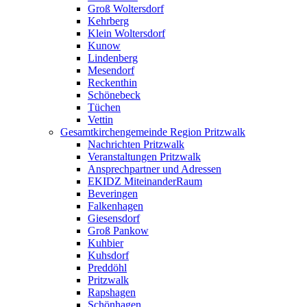
Groß Woltersdorf
Kehrberg
Klein Woltersdorf
Kunow
Lindenberg
Mesendorf
Reckenthin
Schönebeck
Tüchen
Vettin
Gesamtkirchengemeinde Region Pritzwalk
Nachrichten Pritzwalk
Veranstaltungen Pritzwalk
Ansprechpartner und Adressen
EKIDZ MiteinanderRaum
Beveringen
Falkenhagen
Giesensdorf
Groß Pankow
Kuhbier
Kuhsdorf
Preddöhl
Pritzwalk
Rapshagen
Schönhagen