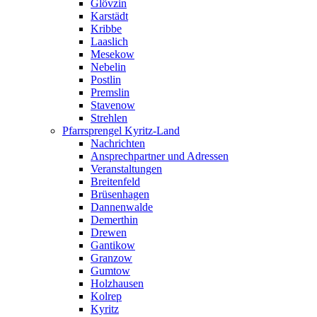
Glövzin
Karstädt
Kribbe
Laaslich
Mesekow
Nebelin
Postlin
Premslin
Stavenow
Strehlen
Pfarrsprengel Kyritz-Land
Nachrichten
Ansprechpartner und Adressen
Veranstaltungen
Breitenfeld
Brüsenhagen
Dannenwalde
Demerthin
Drewen
Gantikow
Granzow
Gumtow
Holzhausen
Kolrep
Kyritz