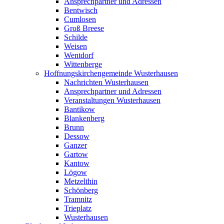
Ansprechpartner und Adressen
Bentwisch
Cumlosen
Groß Breese
Schilde
Weisen
Wentdorf
Wittenberge
Hoffnungskirchengemeinde Wusterhausen
Nachrichten Wusterhausen
Ansprechpartner und Adressen
Veranstaltungen Wusterhausen
Bantikow
Blankenberg
Brunn
Dessow
Ganzer
Gartow
Kantow
Lögow
Metzelthin
Schönberg
Tramnitz
Trieplatz
Wusterhausen