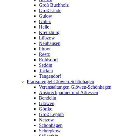
Groß Buchholz
Groß Linde
Gulow
Gülitz
Helle
Kreuzburg
Lübzow
Neuhausen
Pirow
Reetz
Rohlsdorf
Seddin
Tacken
Tangendorf
Pfarrsprengel Glöwen-Schönhagen
Veranstaltungen Glöwen-Schönhagen
Ansprechpartner und Adressen
Bendelin
Glöwen
Görike
Groß Leppin
Netzow
Schönhagen
Schrepkow